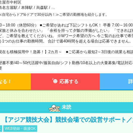
古屋市中村区
鉄名古屋駅
/
本陣駅
/
烏森駅
/
…
≪自宅からドアtoドアで30分以内！≫ご希望の勤務地を紹介します。
00～18:00（休憩60分） ■ご希望があれば下記シフトもOK！ 早番 7:00～16:00 遅
家族と休みを合わせたい」 「余裕を持って夕飯の準備がしたい」 「できれば
ど、ご希望を教えてくださいね。 ※Wワーク希望の方へ 今ご覧のお仕事で希
う1つのお仕事の勤務時間。 合計で週40時間を超える場合は応募できません。
現在も積極採用中！急募！】2カ月～ ■ご応募から最短2～3日後の就業も相
歴書不要
/
40～50代活躍中
/
服装自由
/
シフト勤務
/
10名以上の大量募集
/
電話対応
要
なる！
応募する
詳
未読
円！【アジア競技大会】競技会場での設営サポート
K
WEB登録・面接OK