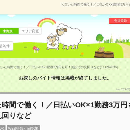
＼空いた時間で働く！／日払いOK×1勤務3万円も
会員登録
エリア変更
東海版
望条件
いた時間で働く！／日払いOK×1勤務3万円も可！施設での見回りなど(111267038）
お探しのバイト情報は掲載が終了しました。
No.TCA
時間で働く！／日払いOK×1勤務3万円
見回りなど
OK
WEB登録・面接OK