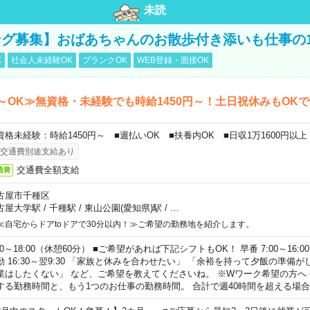
未読
グ募集】おばあちゃんのお散歩付き添いも仕事の
K
社会人未経験OK
ブランクOK
WEB登録・面接OK
～OK≫無資格・未経験でも時給1450円～！土日祝休みもOK
資格未経験：時給1450円～ ■週払いOK ■扶養内OK ■日収1万1600円以上
交通費別途支給あり
交通費全額支給
通費
古屋市千種区
古屋大学駅
/
千種駅
/
東山公園(愛知県)駅
/
…
≪自宅からドアtoドアで30分以内！≫ご希望の勤務地を紹介します。
00～18:00（休憩60分） ■ご希望があれば下記シフトもOK！ 早番 7:00～16:00 遅
勤 16:30～翌9:30 「家族と休みを合わせたい」 「余裕を持って夕飯の準備
業はしたくない」 など、ご希望を教えてくださいね。 ※Wワーク希望の方へ
する勤務時間と、もう1つのお仕事の勤務時間。 合計で週40時間を超える場