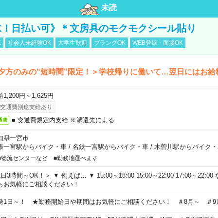
未読
K！日払い可》＊文房具のモクモクシール貼り
K
社会人未経験OK
大学生歓迎
ブランクOK
WEB登録・面接OK
夕方のみの“短時間”限定！＞学校帰りに働いて…翌日にはお給
1,200円～1,625円
交通費別途支給あり
■ 交通費規定内支給 ※派遣先による
通費
知県一宮市
張一宮駅からバイク・車
/
名鉄一宮駅からバイク・車
/
木曽川駅からバイク・
■物流センターなど ■勤務地選べます
日3時間～OK！＞ ▼ 例えば… ▼ 15:00～18:00 15:00～22:00 17:00～22
もお気軽にご相談ください！
発1日～！ ★勤務開始日や期間はお気軽にご相談ください！ ＃8月～ ＃9