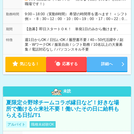
職場です！）
9:00～18:00（実動8時間） 希望の時間帯を選べます！ ＜シフト
勤務時間
例＞ ・8：30～12：00 ・10：00～19：00 ・17：00～22：00
・13：00～22：00 ・22：00～翌6：00 など
【急募】即日スタートＯＫ！ 単発1日のみから働けます。
期間
週1日からOK
/
日払いOK
/
履歴書不要
/
40～50代活躍中
/
副
特徴
業・WワークOK
/
服装自由
/
シフト勤務
/
10名以上の大量募
集
/
電話対応なし
/
パソコンスキル不要
気になる！
応募する
詳細へ
未読
夏限定☆野球チームコラボ縁日など！好きな場
所で働ける☆来社不要！働いたその日に給料も
らえる日払/T1
アルバイト
職種未経験OK