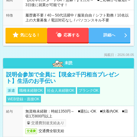
【8月中のスタートOK！急募！】2カ月～ ■ご応募から最短2～
期間
ね。 ※Wワーク希望の方へ 今ご覧のお仕事で希望する勤務時間
3日後に就業が可能です！
と、もう1つのお仕事の勤務時間。 合計で週40時間を超える場
合は応募できません。
履歴書不要
/
40～50代活躍中
/
服装自由
/
シフト勤務
/
10名以
特徴
上の大量募集
/
電話対応なし
/
パソコンスキル不要
気になる！
応募する
詳細へ
掲載日：2026.08.05
未読
説明会参加で全員に【現金2千円相当プレゼン
ト】生活のお手伝い
派遣
職種未経験OK
社会人未経験OK
ブランクOK
WEB登録・面接OK
無資格未経験：時給1350円～ ■週払いOK ■扶養内OK ■日
給与
収1万800円以上
交通費別途支給あり
交通費全額支給
交通費