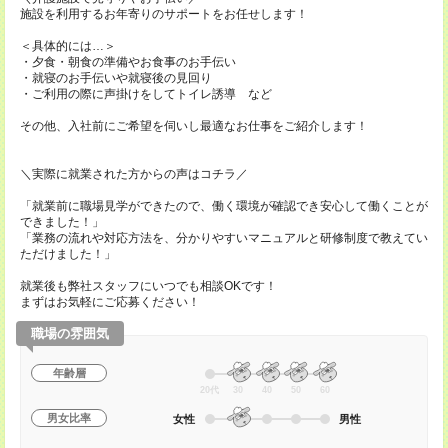
施設を利用するお年寄りのサポートをお任せします！
＜具体的には…＞
・夕食・朝食の準備やお食事のお手伝い
・就寝のお手伝いや就寝後の見回り
・ご利用の際に声掛けをしてトイレ誘導 など
その他、入社前にご希望を伺いし最適なお仕事をご紹介します！
＼実際に就業された方からの声はコチラ／
「就業前に職場見学ができたので、働く環境が確認でき安心して働くことが
できました！」
「業務の流れや対応方法を、分かりやすいマニュアルと研修制度で教えてい
ただけました！」
就業後も弊社スタッフにいつでも相談OKです！
まずはお気軽にご応募ください！
職場の雰囲気
年齢層
20代
30
40
50
60
男女比率
女性
男性