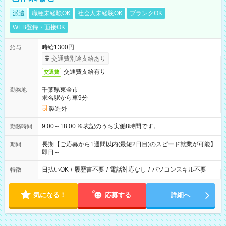
派遣
職種未経験OK
社会人未経験OK
ブランクOK
WEB登録・面接OK
時給1300円
給与
交通費別途支給あり
交通費支給有り
交通費
千葉県東金市
勤務地
求名駅から車9分
製造外
9:00～18:00 ※表記のうち実働8時間です。
勤務時間
長期【ご応募から1週間以内(最短2日目)のスピード就業が可能】
期間
即日～
日払いOK
/
履歴書不要
/
電話対応なし
/
パソコンスキル不要
特徴
気になる！
応募する
詳細へ