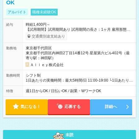
OK
アルバイト
職種未経験OK
時給1,400円～
給与
【試用期間】試用期間あり 試用期間の長さ：1ヶ月 雇用形態、
給与は本採用時と同じです。
交通費別途支給あり
東京都千代田区
勤務地
東京都千代田区内神田2丁目14番12号 星屋第六ビル402号（最
寄り駅：神田駅）
Ａｌｌｅｙ株式会社
シフト制
勤務時間
1日あたりの実働時間：最大5時間/日 11:00-19:00 └1日あたりの
実働時間：1-5時間 └上記の時間帯内であれば、いつでも勤務可
能！ └平日・土曜日の中で、お好きな曜日でご勤務いただけま
週1日からOK / 日払いOK / 副業・WワークOK
特徴
す！ 【シフト例】 ・11:00～14:00 ・16:30～19:00 ・13:00～
18:00 などのように、自由な働き方が可能なお仕事です！
気になる！
応募する
詳細へ
未読