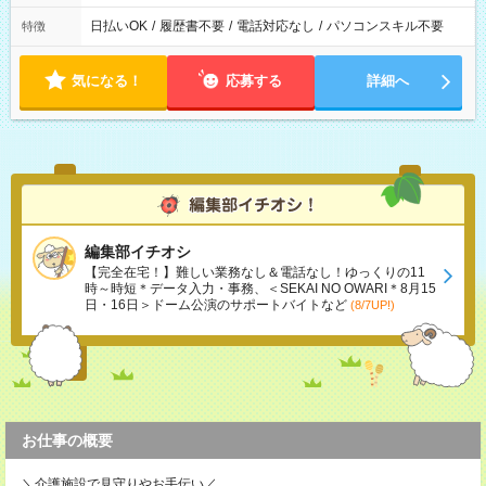
日払いOK
/
履歴書不要
/
電話対応なし
/
パソコンスキル不要
特徴
気になる！
応募する
詳細へ
編集部イチオシ
【完全在宅！】難しい業務なし＆電話なし！ゆっくりの11
時～時短＊データ入力・事務、＜SEKAI NO OWARI＊8月15
日・16日＞ドーム公演のサポートバイトなど
(8/7UP!)
お仕事の概要
＼介護施設で見守りやお手伝い／