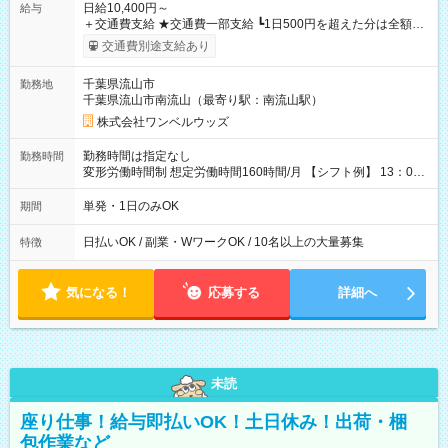
日給10,400円～
給与
＋交通費支給 ★交通費一部支給 ┗1日500円を超えた分は全額支
給！ ※往復500円以内の方は自己負担となります ★日払いOK！
交通費別途支給あり
（規定あり） ┗働いたその日に現金GET♪ お仕事後はコンビニ
ATMから 日払い分を引き落とせます！ 【試用期間】試用期間
千葉県流山市
勤務地
なし
千葉県流山市南流山（最寄り駅：南流山駅）
株式会社ワンベルウッズ
勤務時間は指定なし
勤務時間
変形労働時間制 想定労働時間160時間/月 【シフト例】 13：00
～22：00
単発・1日のみOK
期間
日払いOK / 副業・WワークOK / 10名以上の大量募集
特徴
気になる！
応募する
詳細へ
未読
座り仕事！給与即払いOK！土日休み！出荷・梱
包作業など