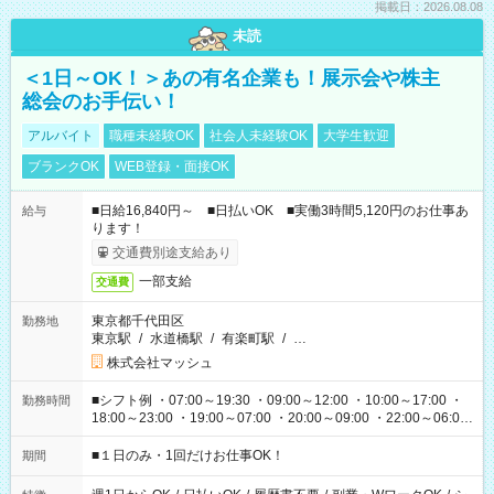
掲載日：2026.08.08
未読
＜1日～OK！＞あの有名企業も！展示会や株主
総会のお手伝い！
アルバイト
職種未経験OK
社会人未経験OK
大学生歓迎
ブランクOK
WEB登録・面接OK
■日給16,840円～ ■日払いOK ■実働3時間5,120円のお仕事あ
給与
ります！
交通費別途支給あり
一部支給
交通費
東京都千代田区
勤務地
東京駅
/
水道橋駅
/
有楽町駅
/
…
株式会社マッシュ
■シフト例 ・07:00～19:30 ・09:00～12:00 ・10:00～17:00 ・
勤務時間
18:00～23:00 ・19:00～07:00 ・20:00～09:00 ・22:00～06:00
etc ★最短で3時間で5,120円のお仕事から 15時間で2万円近く稼
げるお仕事も！ ご希望のお時間に合わせてご紹介！ ※シフトは
■１日のみ・1回だけお仕事OK！
期間
現場によって異なります。 ※勿論、休憩時間はあるのでご安心
ください！