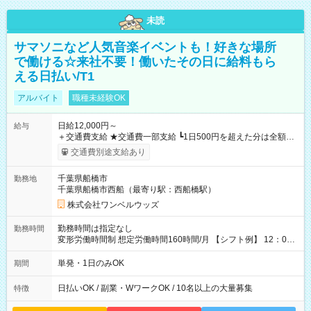
未読
サマソニなど人気音楽イベントも！好きな場所
で働ける☆来社不要！働いたその日に給料もら
える日払い/T1
アルバイト
職種未経験OK
日給12,000円～
給与
＋交通費支給 ★交通費一部支給 ┗1日500円を超えた分は全額支
給！ ※往復500円以内の方は自己負担となります ★日払いOK！
交通費別途支給あり
（規定あり） ┗働いたその日に現金GET♪ お仕事後はコンビニ
ATMから 日払い分を引き落とせます！ 【試用期間】試用期間
千葉県船橋市
勤務地
なし
千葉県船橋市西船（最寄り駅：西船橋駅）
株式会社ワンベルウッズ
勤務時間は指定なし
勤務時間
変形労働時間制 想定労働時間160時間/月 【シフト例】 12：00
～22：00
単発・1日のみOK
期間
日払いOK / 副業・WワークOK / 10名以上の大量募集
特徴