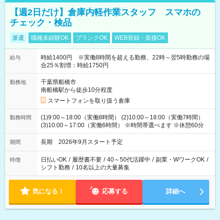
【週2日だけ】倉庫内軽作業スタッフ スマホの
チェック・検品
派遣
職種未経験OK
ブランクOK
WEB登録・面接OK
時給1400円 ※実働8時間を超える勤務、22時～翌5時勤務の場
給与
合25％割増：時給1750円
千葉県船橋市
勤務地
南船橋駅から徒歩10分程度
スマートフォンを取り扱う倉庫
(1)9:00～18:00（実働8時間） (2)10:00～18:00（実働7時間）
勤務時間
(3)10:00～17:00（実働6時間） ※時間帯選べます ※休憩60分
長期 2026年9月スタート予定
期間
日払いOK
/
履歴書不要
/
40～50代活躍中
/
副業・WワークOK
/
特徴
シフト勤務
/
10名以上の大量募集
気になる！
応募する
詳細へ