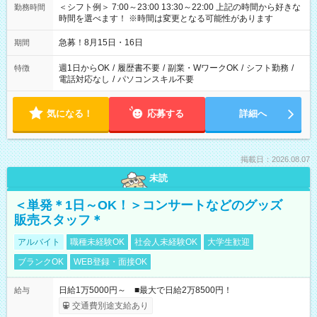
＜シフト例＞ 7:00～23:00 13:30～22:00 上記の時間から好きな
勤務時間
時間を選べます！ ※時間は変更となる可能性があります
急募！8月15日・16日
期間
週1日からOK
/
履歴書不要
/
副業・WワークOK
/
シフト勤務
/
特徴
電話対応なし
/
パソコンスキル不要
気になる！
応募する
詳細へ
掲載日：2026.08.07
未読
＜単発＊1日～OK！＞コンサートなどのグッズ
販売スタッフ＊
アルバイト
職種未経験OK
社会人未経験OK
大学生歓迎
ブランクOK
WEB登録・面接OK
日給1万5000円～ ■最大で日給2万8500円！
給与
交通費別途支給あり