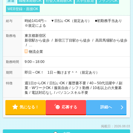
派遣
職種未経験OK
社会人未経験OK
大学生歓迎
ブランクOK
WEB登録・面接OK
時給1414円～ ▼日払いOK（規定あり） ■初勤務手当あり
給与
※規定による
東京都新宿区
勤務地
新宿駅から徒歩
/
新宿三丁目駅から徒歩
/
高田馬場駅から徒歩
/
…
物流企業
9:00～18:00
勤務時間
即日～OK！ 1日～働けます＾＾（規定あり）
期間
週1日からOK
/
日払いOK
/
履歴書不要
/
40～50代活躍中
/
副
特徴
業・WワークOK
/
服装自由
/
シフト勤務
/
10名以上の大量募
集
/
電話対応なし
/
パソコンスキル不要
気になる！
応募する
詳細へ
掲載日：2026.08.03