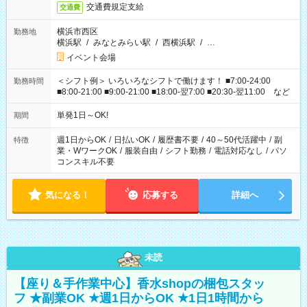
交通費規定支給
交通費
横浜市西区
勤務地
横浜駅
/
みなとみらい駅
/
西横浜駅
/
…
イベント会場
＜シフト例＞ いろいろなシフトで働けます！ ■7:00-24:00
勤務時間
■8:00-21:00 ■9:00-21:00 ■18:00-翌7:00 ■20:30-翌11:00 など
単発1日～OK!
期間
週1日からOK
/
日払いOK
/
履歴書不要
/
40～50代活躍中
/
副
特徴
業・WワークOK
/
服装自由
/
シフト勤務
/
電話対応なし
/
パソ
コンスキル不要
気になる！
応募する
詳細へ
未読
【座り＆手作業中心】香水shopの梱包スタッ
フ ★副業OK ★週1日からOK ★1日1時間から