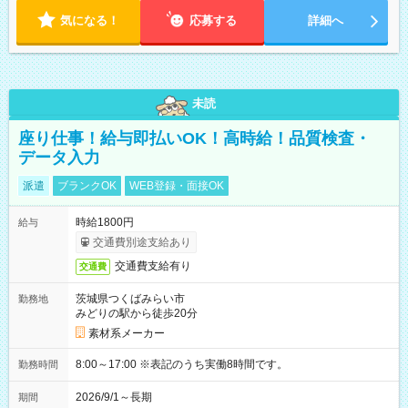
気になる！
応募する
詳細へ
未読
座り仕事！給与即払いOK！高時給！品質検査・
データ入力
派遣
ブランクOK
WEB登録・面接OK
時給1800円
給与
交通費別途支給あり
交通費支給有り
交通費
茨城県つくばみらい市
勤務地
みどりの駅から徒歩20分
素材系メーカー
8:00～17:00 ※表記のうち実働8時間です。
勤務時間
2026/9/1～長期
期間