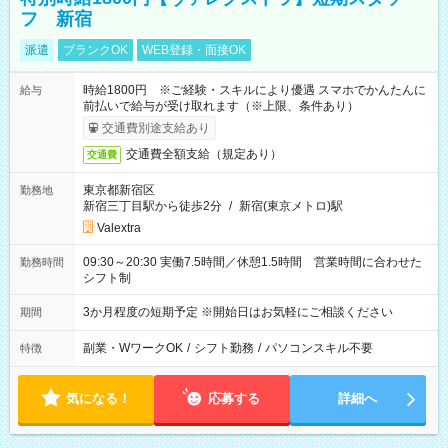
フ 新宿
派遣
ブランクOK
WEB登録・面接OK
時給1800円 ※ご経験・スキルにより優遇 スマホでかんたんに
給与
前払いで給与が受け取れます（※上限、条件あり）
交通費別途支給あり
交通費全額支給（規定あり）
交通費
東京都新宿区
勤務地
新宿三丁目駅から徒歩2分
/
新宿(東京メトロ)駅
Valextra
09:30～20:30 実働7.5時間／休憩1.5時間 営業時間に合わせた
勤務時間
シフト制
3か月程度の短期予定 ※開始日はお気軽にご相談ください
期間
副業・WワークOK
/
シフト勤務
/
パソコンスキル不要
特徴
気になる！
応募する
詳細へ