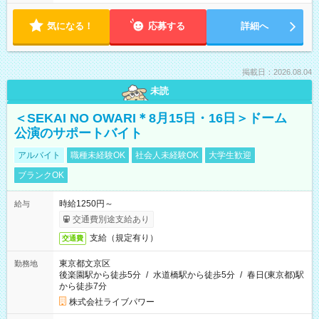
気になる！
応募する
詳細へ
掲載日：2026.08.04
未読
＜SEKAI NO OWARI＊8月15日・16日＞ドーム
公演のサポートバイト
アルバイト
職種未経験OK
社会人未経験OK
大学生歓迎
ブランクOK
時給1250円～
給与
交通費別途支給あり
支給（規定有り）
交通費
東京都文京区
勤務地
後楽園駅から徒歩5分
/
水道橋駅から徒歩5分
/
春日(東京都)駅
から徒歩7分
株式会社ライブパワー