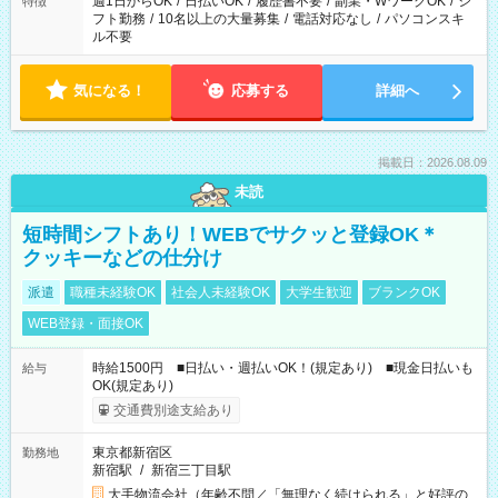
週1日からOK
/
日払いOK
/
履歴書不要
/
副業・WワークOK
/
シ
特徴
フト勤務
/
10名以上の大量募集
/
電話対応なし
/
パソコンスキ
ル不要
気になる！
応募する
詳細へ
掲載日：2026.08.09
未読
短時間シフトあり！WEBでサクッと登録OK＊
クッキーなどの仕分け
派遣
職種未経験OK
社会人未経験OK
大学生歓迎
ブランクOK
WEB登録・面接OK
時給1500円 ■日払い・週払いOK！(規定あり) ■現金日払いも
給与
OK(規定あり)
交通費別途支給あり
東京都新宿区
勤務地
新宿駅
/
新宿三丁目駅
大手物流会社（年齢不問／「無理なく続けられる」と好評の