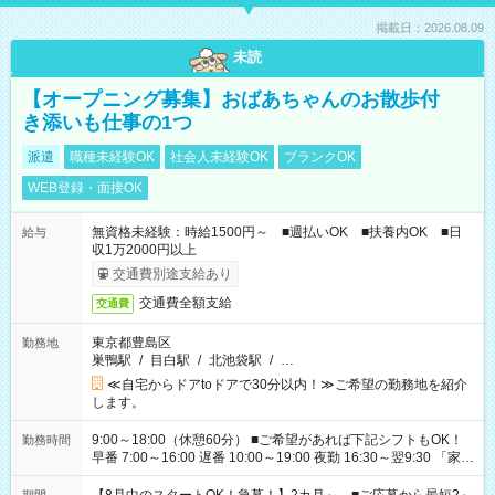
掲載日：2026.08.09
未読
【オープニング募集】おばあちゃんのお散歩付
き添いも仕事の1つ
派遣
職種未経験OK
社会人未経験OK
ブランクOK
WEB登録・面接OK
無資格未経験：時給1500円～ ■週払いOK ■扶養内OK ■日
給与
収1万2000円以上
交通費別途支給あり
交通費全額支給
交通費
東京都豊島区
勤務地
巣鴨駅
/
目白駅
/
北池袋駅
/
…
≪自宅からドアtoドアで30分以内！≫ご希望の勤務地を紹介
します。
9:00～18:00（休憩60分） ■ご希望があれば下記シフトもOK！
勤務時間
早番 7:00～16:00 遅番 10:00～19:00 夜勤 16:30～翌9:30 「家族
と休みを合わせたい」 「余裕を持って夕飯の準備がしたい」
「できれば残業はしたくない」 など、ご希望を教えてください