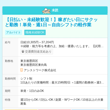
未読
【日払い・未経験歓迎！】稼ぎたい日にサクッ
と勤務！単発・週1日～自由シフトの軽作業
アルバイト
職種未経験OK
日給10,305円～37,204円
給与
※経験・能力等を考慮の上、加給・優遇いたします。 【試用期
間】試用期間なし
交通費別途支給あり
東京都墨田区
勤務地
東京都墨田区東向島
アシストワーク株式会社
シフト制
勤務時間
1日あたりの実働時間：最大15時間/日 ＜1週間の勤務例＞週3回
勤務 勤務：月・水・金 休み：火・木・土・日 好きな時にお仕事
可能です！ ※1日あたりの最大実働時間は日勤、夜勤共に勤務し
単発・1日のみOK
期間
た時間になります。
週1日からOK / 日払いOK / 副業・WワークOK / 10名以上の大量
特徴
募集