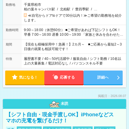
千葉県柏市
勤務地
柏の葉キャンパス駅
/
北柏駅
/
豊四季駅
/
…
≪自宅からドアtoドアで30分以内！≫ご希望の勤務地を紹介
します。
9:00～18:00（休憩60分） ■ご希望があれば下記シフトもOK！
勤務時間
早番 7:00～16:00 遅番 10:00～19:00 「家族と休みを合わせた
い」 「余裕を持って夕飯の準備がしたい」 「できれば残業はし
たくない」 など、ご希望を教えてくださいね。 ※Wワーク希望
【現在も積極採用中！急募！】2カ月～ ■ご応募から最短2～3
期間
の方へ 今ご覧のお仕事で希望する勤務時間と、もう1つのお仕事
日後の就業も相談可能です！
の勤務時間。 合計で週40時間を超える場合は応募できません。
履歴書不要
/
40～50代活躍中
/
服装自由
/
シフト勤務
/
10名以
特徴
上の大量募集
/
電話対応なし
/
パソコンスキル不要
気になる！
応募する
詳細へ
掲載日：2026.08.07
未読
【シフト自由・現金手渡しOK】iPhoneなどス
マホの充電を繋げるだけ！