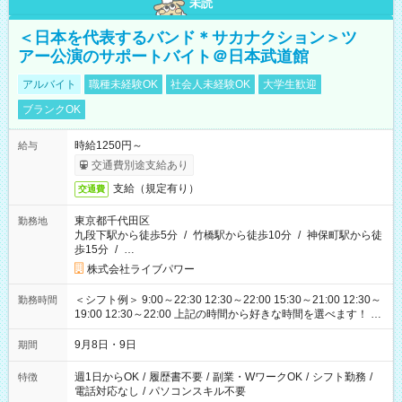
未読
＜日本を代表するバンド＊サカナクション＞ツ
アー公演のサポートバイト＠日本武道館
アルバイト
職種未経験OK
社会人未経験OK
大学生歓迎
ブランクOK
時給1250円～
給与
交通費別途支給あり
支給（規定有り）
交通費
東京都千代田区
勤務地
九段下駅から徒歩5分
/
竹橋駅から徒歩10分
/
神保町駅から徒
歩15分
/
…
株式会社ライブパワー
＜シフト例＞ 9:00～22:30 12:30～22:00 15:30～21:00 12:30～
勤務時間
19:00 12:30～22:00 上記の時間から好きな時間を選べます！ ※
時間は変更となる可能性があります
9月8日・9日
期間
週1日からOK
/
履歴書不要
/
副業・WワークOK
/
シフト勤務
/
特徴
電話対応なし
/
パソコンスキル不要