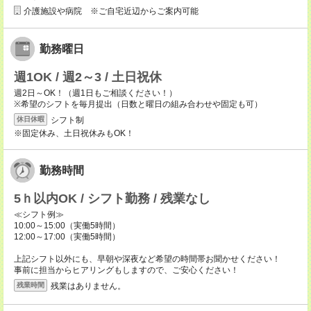
介護施設や病院 ※ご自宅近辺からご案内可能
勤務曜日
週1OK / 週2～3 / 土日祝休
週2日～OK！（週1日もご相談ください！）
※希望のシフトを毎月提出（日数と曜日の組み合わせや固定も可）
シフト制
休日休暇
※固定休み、土日祝休みもOK！
勤務時間
5ｈ以内OK / シフト勤務 / 残業なし
≪シフト例≫
10:00～15:00（実働5時間）
12:00～17:00（実働5時間）
上記シフト以外にも、早朝や深夜など希望の時間帯お聞かせください！
事前に担当からヒアリングもしますので、ご安心ください！
残業はありません。
残業時間