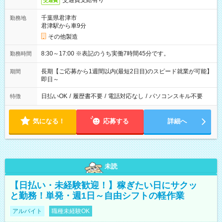
交通費支給有り
交通費
千葉県君津市
勤務地
君津駅から車9分
その他製造
8:30～17:00 ※表記のうち実働7時間45分です。
勤務時間
長期【ご応募から1週間以内(最短2日目)のスピード就業が可能】
期間
即日～
日払いOK
/
履歴書不要
/
電話対応なし
/
パソコンスキル不要
特徴
気になる！
応募する
詳細へ
未読
【日払い・未経験歓迎！】稼ぎたい日にサクッ
と勤務！単発・週1日～自由シフトの軽作業
アルバイト
職種未経験OK