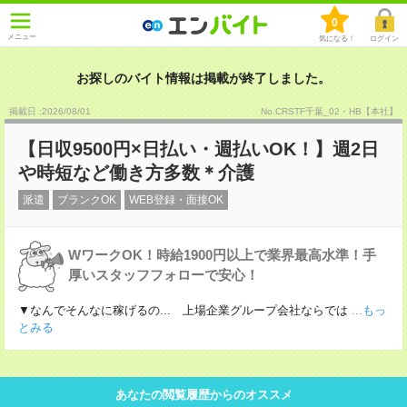
0
メニュー
気になる！
ログイン
お探しのバイト情報は掲載が終了しました。
掲載日 :2026
/
08
/
01
No.CRSTF千葉_02・HB【本社】
【日収9500円×日払い・週払いOK！】週2日
や時短など働き方多数＊介護
派遣
ブランクOK
WEB登録・面接OK
WワークOK！時給1900円以上で業界最高水準！手
厚いスタッフフォローで安心！
▼なんでそんなに稼げるの... 上場企業グループ会社ならでは
...もっ
とみる
あなたの閲覧履歴からのオススメ