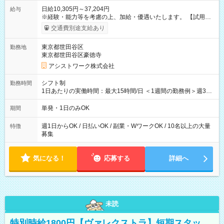
日給10,305円～37,204円
給与
※経験・能力等を考慮の上、加給・優遇いたします。 【試用期
間】試用期間なし
交通費別途支給あり
東京都世田谷区
勤務地
東京都世田谷区豪徳寺
アシストワーク株式会社
シフト制
勤務時間
1日あたりの実働時間：最大15時間/日 ＜1週間の勤務例＞週3回
勤務 勤務：月・水・金 休み：火・木・土・日 好きな時にお仕事
可能です！ ※1日あたりの最大実働時間は日勤、夜勤共に勤務し
単発・1日のみOK
期間
た時間になります。
週1日からOK / 日払いOK / 副業・WワークOK / 10名以上の大量
特徴
募集
気になる！
応募する
詳細へ
未読
特別時給1800円【ヴァレクストラ】短期スタッ