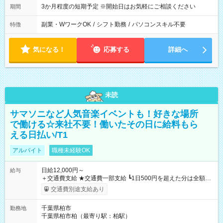
3か月程度の短期予定 ※開始日はお気軽にご相談ください
期間
副業・WワークOK
/
シフト勤務
/
パソコンスキル不要
特徴
気になる！
応募する
詳細へ
未読
サマソニなど人気音楽イベントも！好きな場所
で働ける☆来社不要！働いたその日に給料もら
える日払い/T1
アルバイト
職種未経験OK
日給12,000円～
給与
＋交通費支給 ★交通費一部支給 ┗1日500円を超えた分は全額支
給！ ※往復500円以内の方は自己負担となります ★日払いOK！
交通費別途支給あり
（規定あり） ┗働いたその日に現金GET♪ お仕事後はコンビニ
ATMから 日払い分を引き落とせます！ 【試用期間】試用期間
千葉県柏市
勤務地
なし
千葉県柏市柏（最寄り駅：柏駅）