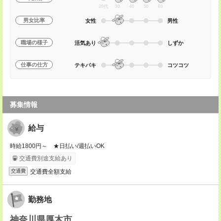
20代
30
40
50
60
男女比率
女性
男性
職場の様子
活気あり
しずか
仕事の仕方
テキパキ
コツコツ
募集情報
給与
時給1800円～ ★日払い/週払いOK
交通費別途支給あり
交通費全額支給
交通費
勤務地
神奈川県厚木市