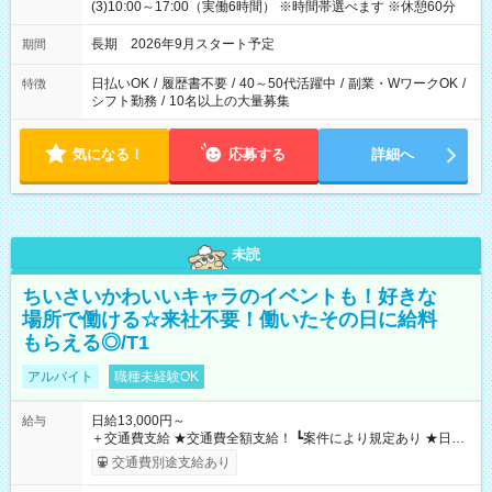
(3)10:00～17:00（実働6時間） ※時間帯選べます ※休憩60分
長期 2026年9月スタート予定
期間
日払いOK
/
履歴書不要
/
40～50代活躍中
/
副業・WワークOK
/
特徴
シフト勤務
/
10名以上の大量募集
気になる！
応募する
詳細へ
未読
ちいさいかわいいキャラのイベントも！好きな
場所で働ける☆来社不要！働いたその日に給料
もらえる◎/T1
アルバイト
職種未経験OK
日給13,000円～
給与
＋交通費支給 ★交通費全額支給！ ┗案件により規定あり ★日払
いOK！（規定あり） ┗働いたその日に現金GET♪ お仕事後はコ
交通費別途支給あり
ンビニATMから 日払い分を引き落とせます！ 【試用期間】試
用期間なし