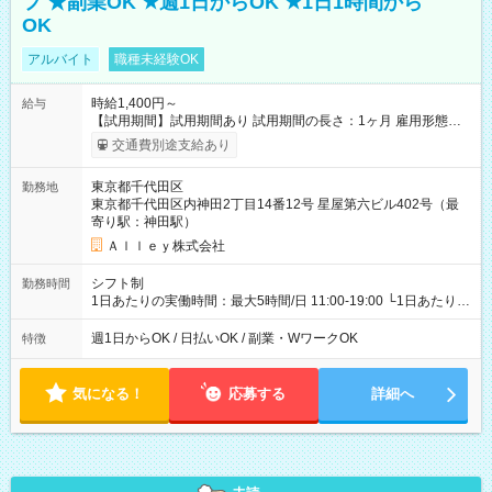
フ ★副業OK ★週1日からOK ★1日1時間から
OK
アルバイト
職種未経験OK
時給1,400円～
給与
【試用期間】試用期間あり 試用期間の長さ：1ヶ月 雇用形態、
給与は本採用時と同じです。
交通費別途支給あり
東京都千代田区
勤務地
東京都千代田区内神田2丁目14番12号 星屋第六ビル402号（最
寄り駅：神田駅）
Ａｌｌｅｙ株式会社
シフト制
勤務時間
1日あたりの実働時間：最大5時間/日 11:00-19:00 └1日あたりの
実働時間：1-5時間 └上記の時間帯内であれば、いつでも勤務可
能！ └平日・土曜日の中で、お好きな曜日でご勤務いただけま
週1日からOK / 日払いOK / 副業・WワークOK
特徴
す！ 【シフト例】 ・11:00～14:00 ・16:30～19:00 ・13:00～
18:00 などのように、自由な働き方が可能なお仕事です！
気になる！
応募する
詳細へ