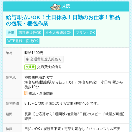
未読
給与即払いOK！土日休み！日勤のお仕事！部品
の包装・梱包作業
派遣
職種未経験OK
社会人未経験OK
ブランクOK
WEB登録・面接OK
時給1400円
給与
交通費別途支給あり
交通費支給有り
交通費
神奈川県海老名市
勤務地
海老名(相模線)駅から徒歩10分
/
海老名(相鉄・小田急)駅から
徒歩10分
物流・倉庫関係
8:15～17:00 ※表記のうち実働7時間40分です。
勤務時間
長期【ご応募から1週間以内(最短2日目)のスピード就業が可能】
期間
即日～
日払いOK
/
履歴書不要
/
電話対応なし
/
パソコンスキル不要
特徴