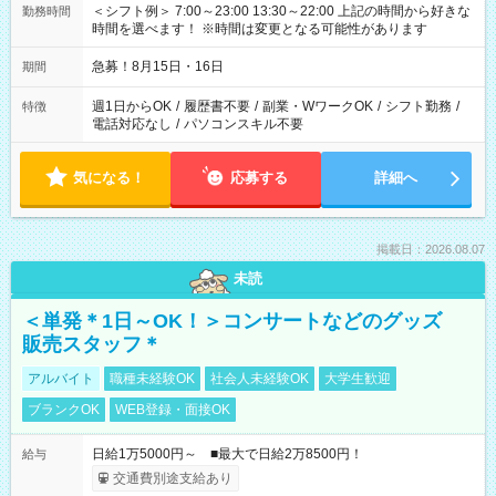
＜シフト例＞ 7:00～23:00 13:30～22:00 上記の時間から好きな
勤務時間
時間を選べます！ ※時間は変更となる可能性があります
急募！8月15日・16日
期間
週1日からOK
/
履歴書不要
/
副業・WワークOK
/
シフト勤務
/
特徴
電話対応なし
/
パソコンスキル不要
気になる！
応募する
詳細へ
掲載日：2026.08.07
未読
＜単発＊1日～OK！＞コンサートなどのグッズ
販売スタッフ＊
アルバイト
職種未経験OK
社会人未経験OK
大学生歓迎
ブランクOK
WEB登録・面接OK
日給1万5000円～ ■最大で日給2万8500円！
給与
交通費別途支給あり