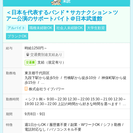
未読
＜日本を代表するバンド＊サカナクション＞ツ
アー公演のサポートバイト＠日本武道館
アルバイト
職種未経験OK
社会人未経験OK
大学生歓迎
ブランクOK
時給1250円～
給与
交通費別途支給あり
支給（規定有り）
交通費
東京都千代田区
勤務地
九段下駅から徒歩5分
/
竹橋駅から徒歩10分
/
神保町駅から徒
歩15分
/
…
株式会社ライブパワー
＜シフト例＞ 9:00～22:30 12:30～22:00 15:30～21:00 12:30～
勤務時間
19:00 12:30～22:00 上記の時間から好きな時間を選べます！ ※
時間は変更となる可能性があります
9月8日・9日
期間
週1日からOK
/
履歴書不要
/
副業・WワークOK
/
シフト勤務
/
特徴
電話対応なし
/
パソコンスキル不要