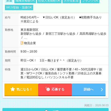
派遣
職種未経験OK
社会人未経験OK
大学生歓迎
ブランクOK
WEB登録・面接OK
時給1414円～ ▼日払いOK（規定あり） ■初勤務手当あり
給与
※規定による
東京都新宿区
勤務地
新宿駅から徒歩
/
新宿三丁目駅から徒歩
/
高田馬場駅から徒歩
/
…
物流企業
9:00～18:00
勤務時間
即日～OK！ 1日～働けます＾＾（規定あり）
期間
週1日からOK
/
日払いOK
/
履歴書不要
/
40～50代活躍中
/
副
特徴
業・WワークOK
/
服装自由
/
シフト勤務
/
10名以上の大量募
集
/
電話対応なし
/
パソコンスキル不要
気になる！
応募する
詳細へ
掲載日：2026.08.03