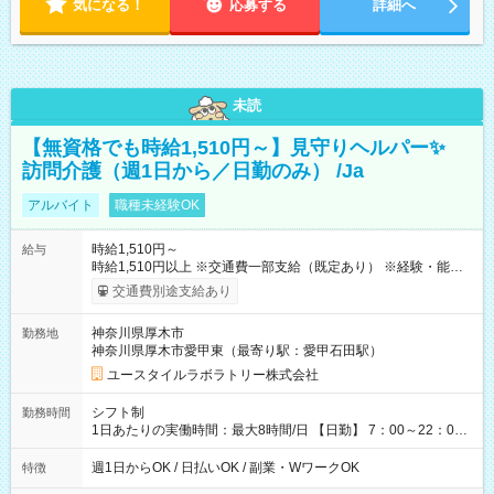
気になる！
応募する
詳細へ
未読
【無資格でも時給1,510円～】見守りヘルパー✨
訪問介護（週1日から／日勤のみ） /Ja
アルバイト
職種未経験OK
時給1,510円～
給与
時給1,510円以上 ※交通費一部支給（既定あり） ※経験・能力を
考慮して決定します 【収入例】 週1回勤務の場合：1,510円×8時
交通費別途支給あり
間×4回=4万8,320円 週3回勤務の場合：1,510円×8時間×12回
=14万4,960円 週5回勤務の場合：1,510円×8時間×20回=24万
神奈川県厚木市
勤務地
1,600円 【試用期間】試用期間あり 試用期間の長さ：2ヶ月
神奈川県厚木市愛甲東（最寄り駅：愛甲石田駅）
※ 雇用形態と給与に、本採用時と異なる部分があります。 雇用
形態：本採用時と同じです。 給与：時給 1,230円以上
ユースタイルラボラトリー株式会社
シフト制
勤務時間
1日あたりの実働時間：最大8時間/日 【日勤】 7：00～22：00
の間で6～8時間勤務（休憩時間は法定通り） ※週1日～OK ／ 1
日6時間から勤務OK ／ 夜勤なし ＊＊ 勤務時間例 ＊＊ ■8時
週1日からOK / 日払いOK / 副業・WワークOK
特徴
から15時 ■9時から18時 ■10時から17時 ■15時から22時 など