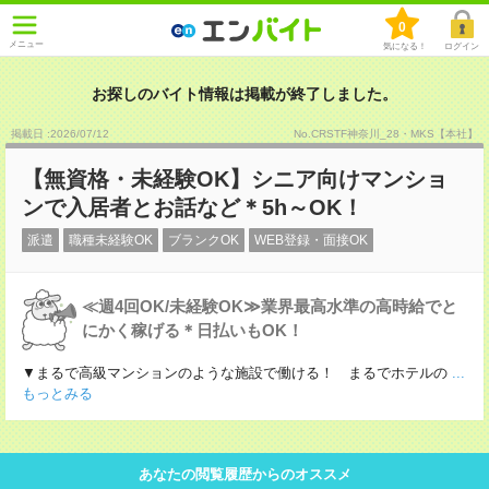
0
メニュー
気になる！
ログイン
お探しのバイト情報は掲載が終了しました。
掲載日 :2026
/
07
/
12
No.CRSTF神奈川_28・MKS【本社】
【無資格・未経験OK】シニア向けマンショ
ンで入居者とお話など＊5h～OK！
派遣
職種未経験OK
ブランクOK
WEB登録・面接OK
≪週4回OK/未経験OK≫業界最高水準の高時給でと
にかく稼げる＊日払いもOK！
▼まるで高級マンションのような施設で働ける！ まるでホテルの
...
もっとみる
あなたの閲覧履歴からのオススメ