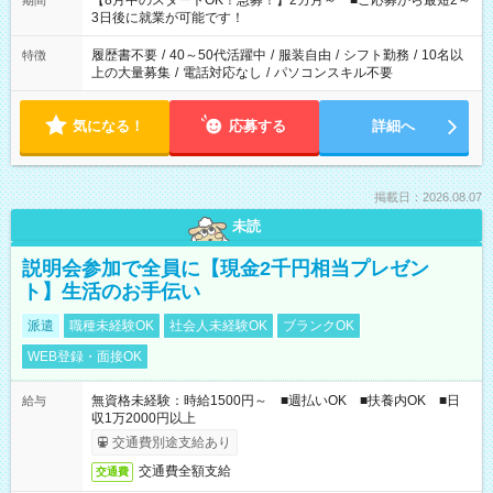
【8月中のスタートOK！急募！】2カ月～ ■ご応募から最短2～
期間
ね。 ※Wワーク希望の方へ 今ご覧のお仕事で希望する勤務時間
3日後に就業が可能です！
と、もう1つのお仕事の勤務時間。 合計で週40時間を超える場
合は応募できません。
履歴書不要
/
40～50代活躍中
/
服装自由
/
シフト勤務
/
10名以
特徴
上の大量募集
/
電話対応なし
/
パソコンスキル不要
気になる！
応募する
詳細へ
掲載日：2026.08.07
未読
説明会参加で全員に【現金2千円相当プレゼン
ト】生活のお手伝い
派遣
職種未経験OK
社会人未経験OK
ブランクOK
WEB登録・面接OK
無資格未経験：時給1500円～ ■週払いOK ■扶養内OK ■日
給与
収1万2000円以上
交通費別途支給あり
交通費全額支給
交通費