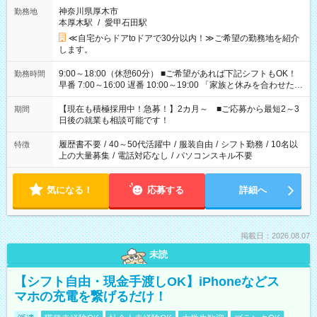
神奈川県厚木市
勤務地
本厚木駅
/
愛甲石田駅
≪自宅からドアtoドアで30分以内！≫ご希望の勤務地を紹介
します。
9:00～18:00（休憩60分） ■ご希望があれば下記シフトもOK！
勤務時間
早番 7:00～16:00 遅番 10:00～19:00 「家族と休みを合わせた
い」 「余裕を持って夕飯の準備がしたい」 「できれば残業はし
たくない」 など、ご希望を教えてくださいね。 ※Wワーク希望
【現在も積極採用中！急募！】2カ月～ ■ご応募から最短2～3
期間
の方へ 今ご覧のお仕事で希望する勤務時間と、もう1つのお仕事
日後の就業も相談可能です！
の勤務時間。 合計で週40時間を超える場合は応募できません。
履歴書不要
/
40～50代活躍中
/
服装自由
/
シフト勤務
/
10名以
特徴
上の大量募集
/
電話対応なし
/
パソコンスキル不要
気になる！
応募する
詳細へ
掲載日：2026.08.07
未読
【シフト自由・現金手渡しOK】iPhoneなどス
マホの充電を繋げるだけ！