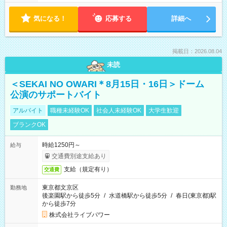
気になる！
応募する
詳細へ
掲載日：2026.08.04
未読
＜SEKAI NO OWARI＊8月15日・16日＞ドーム
公演のサポートバイト
アルバイト
職種未経験OK
社会人未経験OK
大学生歓迎
ブランクOK
時給1250円～
給与
交通費別途支給あり
支給（規定有り）
交通費
東京都文京区
勤務地
後楽園駅から徒歩5分
/
水道橋駅から徒歩5分
/
春日(東京都)駅
から徒歩7分
株式会社ライブパワー