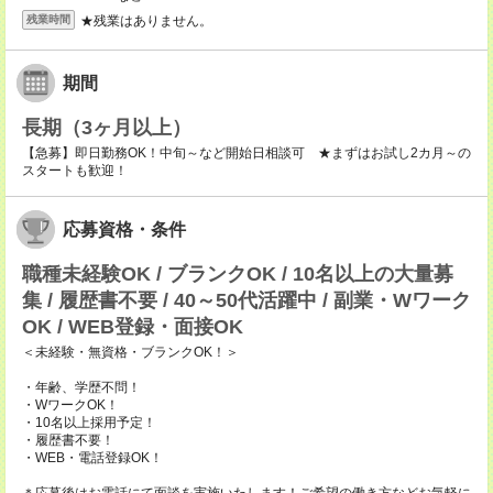
★残業はありません。
残業時間
期間
長期（3ヶ月以上）
【急募】即日勤務OK！中旬～など開始日相談可 ★まずはお試し2カ月～の
スタートも歓迎！
応募資格・条件
職種未経験OK / ブランクOK / 10名以上の大量募
集 / 履歴書不要 / 40～50代活躍中 / 副業・Wワーク
OK / WEB登録・面接OK
＜未経験・無資格・ブランクOK！＞
・年齢、学歴不問！
・WワークOK！
・10名以上採用予定！
・履歴書不要！
・WEB・電話登録OK！