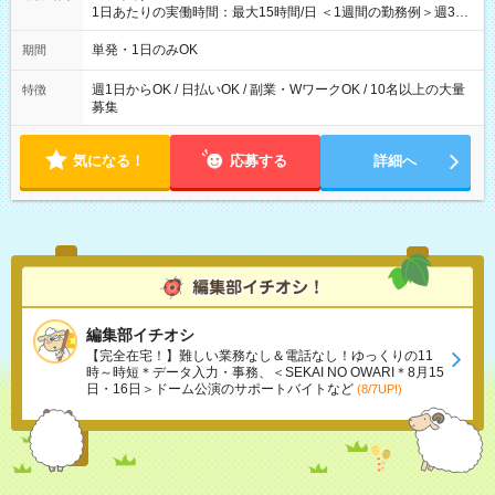
1日あたりの実働時間：最大15時間/日 ＜1週間の勤務例＞週3回
勤務 勤務：月・水・金 休み：火・木・土・日 好きな時にお仕事
可能です！ ※1日あたりの最大実働時間は日勤、夜勤共に勤務し
単発・1日のみOK
期間
た時間になります。
週1日からOK / 日払いOK / 副業・WワークOK / 10名以上の大量
特徴
募集
気になる！
応募する
詳細へ
編集部イチオシ
【完全在宅！】難しい業務なし＆電話なし！ゆっくりの11
時～時短＊データ入力・事務、＜SEKAI NO OWARI＊8月15
日・16日＞ドーム公演のサポートバイトなど
(8/7UP!)