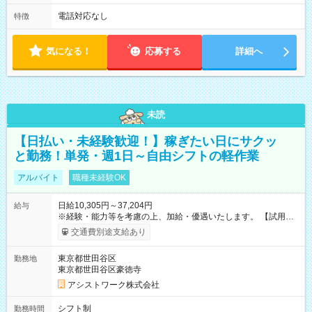
電話対応なし
特徴
気になる！
応募する
詳細へ
未読
【日払い・未経験歓迎！】稼ぎたい日にサクッ
と勤務！単発・週1日～自由シフトの軽作業
アルバイト
職種未経験OK
日給10,305円～37,204円
給与
※経験・能力等を考慮の上、加給・優遇いたします。 【試用期
間】試用期間なし
交通費別途支給あり
東京都世田谷区
勤務地
東京都世田谷区豪徳寺
アシストワーク株式会社
シフト制
勤務時間