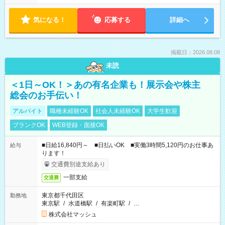
気になる！
応募する
詳細へ
掲載日：2026.08.08
未読
＜1日～OK！＞あの有名企業も！展示会や株主
総会のお手伝い！
アルバイト
職種未経験OK
社会人未経験OK
大学生歓迎
ブランクOK
WEB登録・面接OK
■日給16,840円～ ■日払いOK ■実働3時間5,120円のお仕事あ
給与
ります！
交通費別途支給あり
一部支給
交通費
東京都千代田区
勤務地
東京駅
/
水道橋駅
/
有楽町駅
/
…
株式会社マッシュ