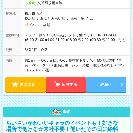
交通費規定支給
交通費
横浜市西区
勤務地
横浜駅
/
みなとみらい駅
/
西横浜駅
/
…
イベント会場
＜シフト例＞ いろいろなシフトで働けます！ ■7:00-24:00
勤務時間
■8:00-21:00 ■9:00-21:00 ■18:00-翌7:00 ■20:30-翌11:00 など
単発1日～OK!
期間
週1日からOK
/
日払いOK
/
履歴書不要
/
40～50代活躍中
/
副
特徴
業・WワークOK
/
服装自由
/
シフト勤務
/
電話対応なし
/
パソ
コンスキル不要
気になる！
応募する
詳細へ
未読
ちいさいかわいいキャラのイベントも！好きな
場所で働ける☆来社不要！働いたその日に給料