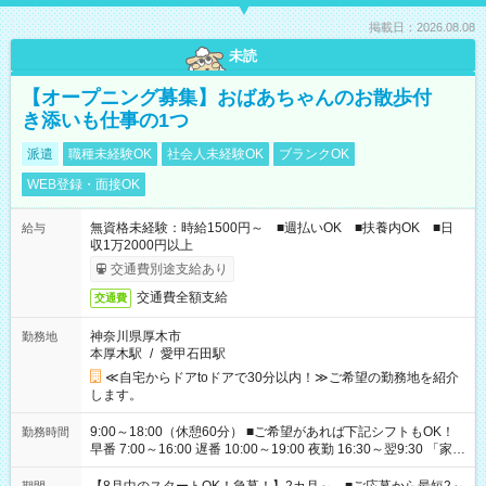
掲載日：2026.08.08
未読
【オープニング募集】おばあちゃんのお散歩付
き添いも仕事の1つ
派遣
職種未経験OK
社会人未経験OK
ブランクOK
WEB登録・面接OK
無資格未経験：時給1500円～ ■週払いOK ■扶養内OK ■日
給与
収1万2000円以上
交通費別途支給あり
交通費全額支給
交通費
神奈川県厚木市
勤務地
本厚木駅
/
愛甲石田駅
≪自宅からドアtoドアで30分以内！≫ご希望の勤務地を紹介
します。
9:00～18:00（休憩60分） ■ご希望があれば下記シフトもOK！
勤務時間
早番 7:00～16:00 遅番 10:00～19:00 夜勤 16:30～翌9:30 「家族
と休みを合わせたい」 「余裕を持って夕飯の準備がしたい」
「できれば残業はしたくない」 など、ご希望を教えてください