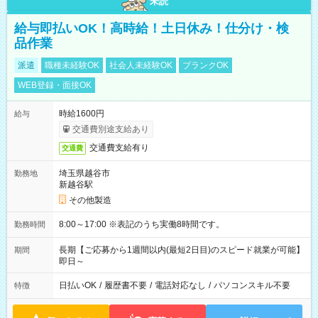
未読
給与即払いOK！高時給！土日休み！仕分け・検
品作業
派遣
職種未経験OK
社会人未経験OK
ブランクOK
WEB登録・面接OK
時給1600円
給与
交通費別途支給あり
交通費支給有り
交通費
埼玉県越谷市
勤務地
新越谷駅
その他製造
8:00～17:00 ※表記のうち実働8時間です。
勤務時間
長期【ご応募から1週間以内(最短2日目)のスピード就業が可能】
期間
即日～
日払いOK
/
履歴書不要
/
電話対応なし
/
パソコンスキル不要
特徴