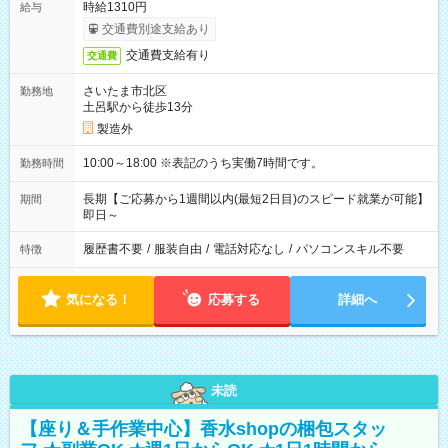
時給1310円
給与
交通費別途支給あり
交通費支給有り
交通費
さいたま市北区
勤務地
土呂駅から徒歩13分
製造外
10:00～18:00 ※表記のうち実働7時間です。
勤務時間
長期【ご応募から1週間以内(最短2日目)のスピード就業が可能】
期間
即日～
履歴書不要
/
服装自由
/
電話対応なし
/
パソコンスキル不要
特徴
気になる！
応募する
詳細へ
未読
【座り＆手作業中心】香水shopの梱包スタッ