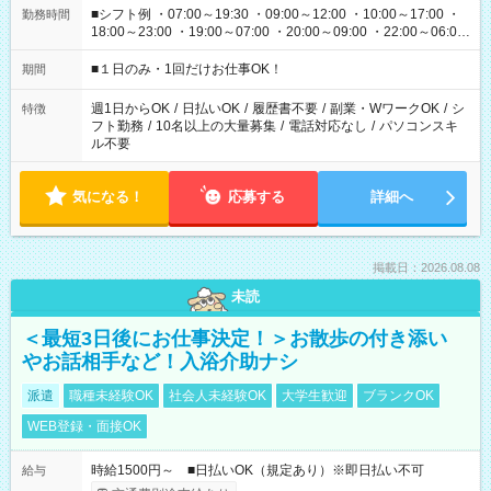
■シフト例 ・07:00～19:30 ・09:00～12:00 ・10:00～17:00 ・
勤務時間
18:00～23:00 ・19:00～07:00 ・20:00～09:00 ・22:00～06:00
etc ★最短で3時間で5,120円のお仕事から 15時間で2万円近く稼
げるお仕事も！ ご希望のお時間に合わせてご紹介！ ※シフトは
■１日のみ・1回だけお仕事OK！
期間
現場によって異なります。 ※勿論、休憩時間はあるのでご安心
ください！
週1日からOK
/
日払いOK
/
履歴書不要
/
副業・WワークOK
/
シ
特徴
フト勤務
/
10名以上の大量募集
/
電話対応なし
/
パソコンスキ
ル不要
気になる！
応募する
詳細へ
掲載日：2026.08.08
未読
＜最短3日後にお仕事決定！＞お散歩の付き添い
やお話相手など！入浴介助ナシ
派遣
職種未経験OK
社会人未経験OK
大学生歓迎
ブランクOK
WEB登録・面接OK
時給1500円～ ■日払いOK（規定あり）※即日払い不可
給与