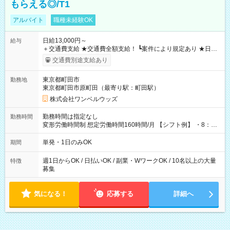
もらえる◎/T1
アルバイト
職種未経験OK
日給13,000円～
給与
＋交通費支給 ★交通費全額支給！ ┗案件により規定あり ★日払
いOK！（規定あり） ┗働いたその日に現金GET♪ お仕事後はコ
交通費別途支給あり
ンビニATMから 日払い分を引き落とせます！ 【試用期間】試
用期間なし
東京都町田市
勤務地
東京都町田市原町田（最寄り駅：町田駅）
株式会社ワンベルウッズ
勤務時間は指定なし
勤務時間
変形労働時間制 想定労働時間160時間/月 【シフト例】 ・8：00
～21：00
単発・1日のみOK
期間
週1日からOK / 日払いOK / 副業・WワークOK / 10名以上の大量
特徴
募集
気になる！
応募する
詳細へ