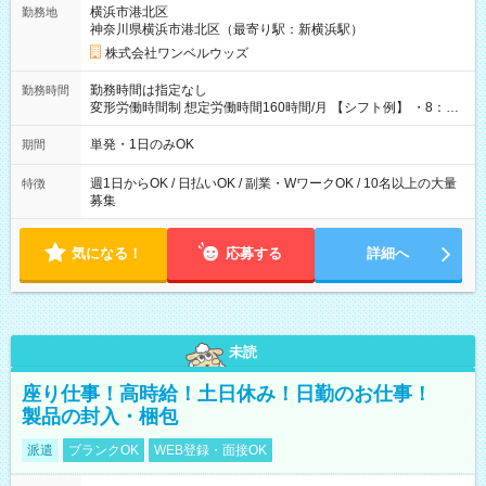
横浜市港北区
勤務地
神奈川県横浜市港北区（最寄り駅：新横浜駅）
株式会社ワンベルウッズ
勤務時間は指定なし
勤務時間
変形労働時間制 想定労働時間160時間/月 【シフト例】 ・8：00
～21：00
単発・1日のみOK
期間
週1日からOK / 日払いOK / 副業・WワークOK / 10名以上の大量
特徴
募集
気になる！
応募する
詳細へ
未読
座り仕事！高時給！土日休み！日勤のお仕事！
製品の封入・梱包
派遣
ブランクOK
WEB登録・面接OK