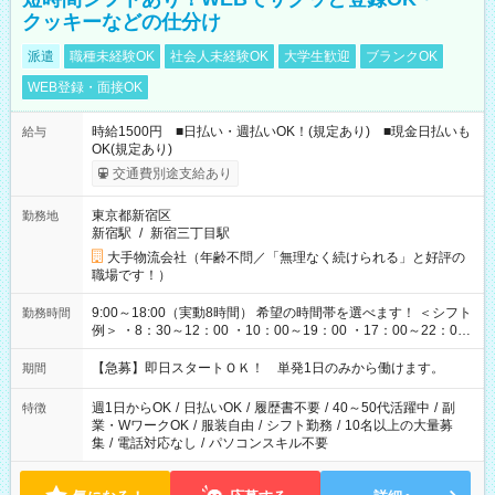
クッキーなどの仕分け
派遣
職種未経験OK
社会人未経験OK
大学生歓迎
ブランクOK
WEB登録・面接OK
時給1500円 ■日払い・週払いOK！(規定あり) ■現金日払いも
給与
OK(規定あり)
交通費別途支給あり
東京都新宿区
勤務地
新宿駅
/
新宿三丁目駅
大手物流会社（年齢不問／「無理なく続けられる」と好評の
職場です！）
9:00～18:00（実動8時間） 希望の時間帯を選べます！ ＜シフト
勤務時間
例＞ ・8：30～12：00 ・10：00～19：00 ・17：00～22：00
・13：00～22：00 ・22：00～翌6：00 など
【急募】即日スタートＯＫ！ 単発1日のみから働けます。
期間
週1日からOK
/
日払いOK
/
履歴書不要
/
40～50代活躍中
/
副
特徴
業・WワークOK
/
服装自由
/
シフト勤務
/
10名以上の大量募
集
/
電話対応なし
/
パソコンスキル不要