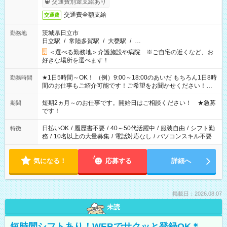
交通費別途支給あり
交通費全額支給
交通費
茨城県日立市
勤務地
日立駅
/
常陸多賀駅
/
大甕駅
/
…
＜選べる勤務地＞介護施設や病院 ※ご自宅の近くなど、お
好きな場所を選べます！
★1日5時間～OK！ （例）9:00～18:00のあいだ もちろん1日8時
勤務時間
間のお仕事もご紹介可能です！ご希望をお聞かせください！★
家庭の都合でお休みが必要な場合も遠慮なくご相談ください。
※週最低15時間以上の勤務が必要です
短期2ヵ月～のお仕事です。開始日はご相談ください！ ★急募
期間
です！
日払いOK
/
履歴書不要
/
40～50代活躍中
/
服装自由
/
シフト勤
特徴
務
/
10名以上の大量募集
/
電話対応なし
/
パソコンスキル不要
気になる！
応募する
詳細へ
掲載日：2026.08.07
未読
短時間シフトあり！WEBでサクッと登録OK＊