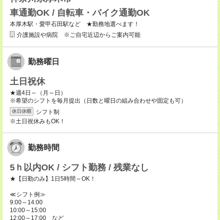
車通勤OK / 自転車・バイク通勤OK
本厚木駅・愛甲石田駅など ★勤務地選べます！
介護施設や病院 ※ご自宅近辺からご案内可能
勤務曜日
土日祝休
★週4日～（月～日）
※希望のシフトを毎月提出（日数と曜日の組み合わせや固定も可）
シフト制
休日休暇
※土日祝休みもOK！
勤務時間
5ｈ以内OK / シフト勤務 / 残業なし
★【日勤のみ】1日5時間～OK！
≪シフト例≫
9:00～14:00
10:00～15:00
12:00～17:00 など