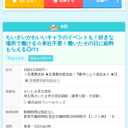
気になる！
応募する
詳細へ
未読
ちいさいかわいいキャラのイベントも！好きな
場所で働ける☆来社不要！働いたその日に給料
もらえる◎/T1
アルバイト
職種未経験OK
日給13,000円～
給与
＋交通費支給 ★交通費全額支給！ ┗案件により規定あり ★日払
いOK！（規定あり） ┗働いたその日に現金GET♪ お仕事後はコ
交通費別途支給あり
ンビニATMから 日払い分を引き落とせます！ 【試用期間】試
用期間なし
さいたま市大宮区
勤務地
埼玉県さいたま市大宮区錦町（最寄り駅：大宮駅）
株式会社ワンベルウッズ
勤務時間は指定なし
勤務時間
変形労働時間制 想定労働時間160時間/月 【シフト例】 ・8：00
～21：00
単発・1日のみOK
期間