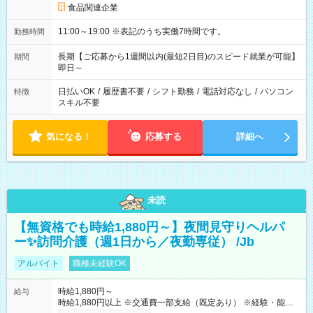
食品関連企業
11:00～19:00 ※表記のうち実働7時間です。
勤務時間
長期【ご応募から1週間以内(最短2日目)のスピード就業が可能】
期間
即日～
日払いOK
/
履歴書不要
/
シフト勤務
/
電話対応なし
/
パソコン
特徴
スキル不要
気になる！
応募する
詳細へ
未読
【無資格でも時給1,880円～】夜間見守りヘルパ
ー✨訪問介護（週1日から／夜勤専従） /Jb
アルバイト
職種未経験OK
時給1,880円～
給与
時給1,880円以上 ※交通費一部支給（既定あり） ※経験・能力を