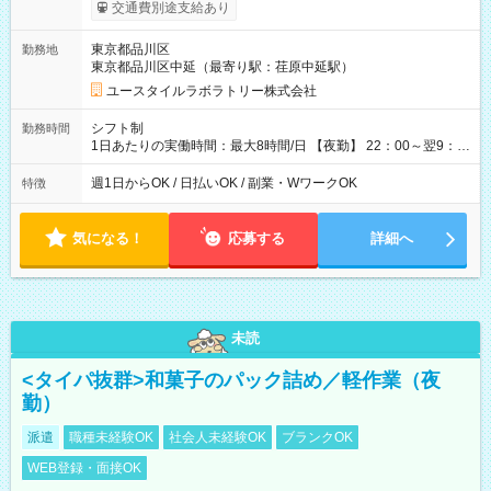
考慮して決定します 【収入例】 週1回勤務の場合：1,880円×8時
交通費別途支給あり
間×4回=6万0,160円 週3回勤務の場合：1,880円×8時間×12回
=18万0,480円 【試用期間】試用期間あり 試用期間の長さ：2ヶ
東京都品川区
勤務地
月 ※ 雇用形態と給与に、本採用時と異なる部分があります。 雇
東京都品川区中延（最寄り駅：荏原中延駅）
用形態：本採用時と同じです。 給与：時給 1,660円以上
ユースタイルラボラトリー株式会社
シフト制
勤務時間
1日あたりの実働時間：最大8時間/日 【夜勤】 22：00～翌9：
00 ※週1日～OK ／ 夜勤専従 ＊＊ 勤務時間例 ＊＊ ■22時か
ら翌7時 ■23時から翌8時 ■24時から翌9時 など ※上記の時間
週1日からOK / 日払いOK / 副業・WワークOK
特徴
内で8時間勤務（休憩1時間）ご利用者様により、時間は異なり
ます。 ※曜日固定（毎週同じ曜日での勤務となります）
気になる！
応募する
詳細へ
未読
<タイパ抜群>和菓子のパック詰め／軽作業（夜
勤）
派遣
職種未経験OK
社会人未経験OK
ブランクOK
WEB登録・面接OK