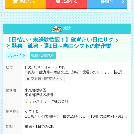
気になる！
応募する
詳細へ
未読
【日払い・未経験歓迎！】稼ぎたい日にサクッ
と勤務！単発・週1日～自由シフトの軽作業
アルバイト
職種未経験OK
日給10,305円～37,204円
給与
※経験・能力等を考慮の上、加給・優遇いたします。 【試用期
間】試用期間なし
交通費別途支給あり
東京都板橋区
勤務地
東京都板橋区板橋
アシストワーク株式会社
シフト制
勤務時間
1日あたりの実働時間：最大15時間/日 ＜1週間の勤務例＞週3回
勤務 勤務：月・水・金 休み：火・木・土・日 好きな時にお仕事
可能です！ ※1日あたりの最大実働時間は日勤、夜勤共に勤務し
単発・1日のみOK
期間
た時間になります。