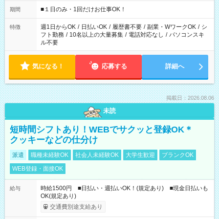
etc ★最短で3時間で5,120円のお仕事から 15時間で2万円近く稼
げるお仕事も！ ご希望のお時間に合わせてご紹介！ ※シフトは
■１日のみ・1回だけお仕事OK！
期間
現場によって異なります。 ※勿論、休憩時間はあるのでご安心
ください！
週1日からOK
/
日払いOK
/
履歴書不要
/
副業・WワークOK
/
シ
特徴
フト勤務
/
10名以上の大量募集
/
電話対応なし
/
パソコンスキ
ル不要
気になる！
応募する
詳細へ
掲載日：2026.08.06
未読
短時間シフトあり！WEBでサクッと登録OK＊
クッキーなどの仕分け
派遣
職種未経験OK
社会人未経験OK
大学生歓迎
ブランクOK
WEB登録・面接OK
時給1500円 ■日払い・週払いOK！(規定あり) ■現金日払いも
給与
OK(規定あり)
交通費別途支給あり