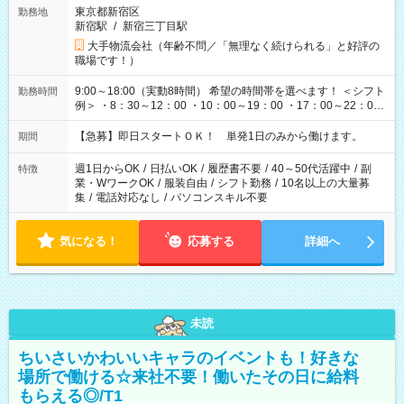
東京都新宿区
勤務地
新宿駅
/
新宿三丁目駅
大手物流会社（年齢不問／「無理なく続けられる」と好評の
職場です！）
9:00～18:00（実動8時間） 希望の時間帯を選べます！ ＜シフト
勤務時間
例＞ ・8：30～12：00 ・10：00～19：00 ・17：00～22：00
・13：00～22：00 ・22：00～翌6：00 など
【急募】即日スタートＯＫ！ 単発1日のみから働けます。
期間
週1日からOK
/
日払いOK
/
履歴書不要
/
40～50代活躍中
/
副
特徴
業・WワークOK
/
服装自由
/
シフト勤務
/
10名以上の大量募
集
/
電話対応なし
/
パソコンスキル不要
気になる！
応募する
詳細へ
未読
ちいさいかわいいキャラのイベントも！好きな
場所で働ける☆来社不要！働いたその日に給料
もらえる◎/T1