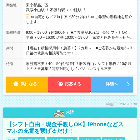
東京都品川区
勤務地
武蔵小山駅
/
不動前駅
/
中延駅
/
…
≪自宅からドアtoドアで30分以内！≫ご希望の勤務地を紹介
します。
9:00～18:00（休憩60分） ■ご希望があれば下記シフトもOK！
勤務時間
早番 7:00～16:00 遅番 10:00～19:00 「家族と休みを合わせた
い」 「余裕を持って夕飯の準備がしたい」 「できれば残業はし
たくない」 など、ご希望を教えてくださいね。 ※Wワーク希望
【現在も積極採用中！急募！】2カ月～ ■ご応募から最短2～3
期間
の方へ 今ご覧のお仕事で希望する勤務時間と、もう1つのお仕事
日後の就業も相談可能です！
の勤務時間。 合計で週40時間を超える場合は応募できません。
履歴書不要
/
40～50代活躍中
/
服装自由
/
シフト勤務
/
10名以
特徴
上の大量募集
/
電話対応なし
/
パソコンスキル不要
気になる！
応募する
詳細へ
掲載日：2026.07.30
未読
【シフト自由・現金手渡しOK】iPhoneなどス
マホの充電を繋げるだけ！