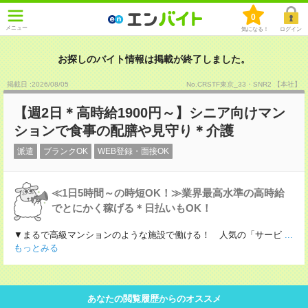
0
メニュー
気になる！
ログイン
お探しのバイト情報は掲載が終了しました。
掲載日 :2026
/
08
/
05
No.CRSTF東京_33・SNR2 【本社】
【週2日＊高時給1900円～】シニア向けマン
ションで食事の配膳や見守り＊介護
派遣
ブランクOK
WEB登録・面接OK
≪1日5時間～の時短OK！≫業界最高水準の高時給
でとにかく稼げる＊日払いもOK！
▼まるで高級マンションのような施設で働ける！ 人気の「サービ
...
もっとみる
あなたの閲覧履歴からのオススメ