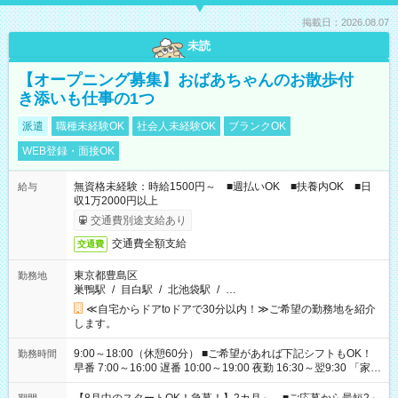
掲載日：2026.08.07
未読
【オープニング募集】おばあちゃんのお散歩付
き添いも仕事の1つ
派遣
職種未経験OK
社会人未経験OK
ブランクOK
WEB登録・面接OK
無資格未経験：時給1500円～ ■週払いOK ■扶養内OK ■日
給与
収1万2000円以上
交通費別途支給あり
交通費全額支給
交通費
東京都豊島区
勤務地
巣鴨駅
/
目白駅
/
北池袋駅
/
…
≪自宅からドアtoドアで30分以内！≫ご希望の勤務地を紹介
します。
9:00～18:00（休憩60分） ■ご希望があれば下記シフトもOK！
勤務時間
早番 7:00～16:00 遅番 10:00～19:00 夜勤 16:30～翌9:30 「家族
と休みを合わせたい」 「余裕を持って夕飯の準備がしたい」
「できれば残業はしたくない」 など、ご希望を教えてください