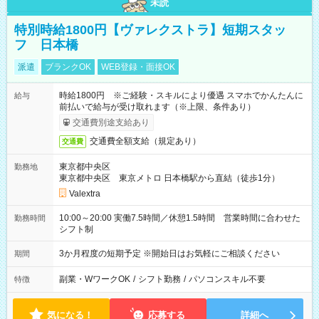
未読
特別時給1800円【ヴァレクストラ】短期スタッ
フ 日本橋
派遣
ブランクOK
WEB登録・面接OK
時給1800円 ※ご経験・スキルにより優遇 スマホでかんたんに
給与
前払いで給与が受け取れます（※上限、条件あり）
交通費別途支給あり
交通費全額支給（規定あり）
交通費
東京都中央区
勤務地
東京都中央区 東京メトロ 日本橋駅から直結（徒歩1分）
Valextra
10:00～20:00 実働7.5時間／休憩1.5時間 営業時間に合わせた
勤務時間
シフト制
3か月程度の短期予定 ※開始日はお気軽にご相談ください
期間
副業・WワークOK
/
シフト勤務
/
パソコンスキル不要
特徴
気になる！
応募する
詳細へ