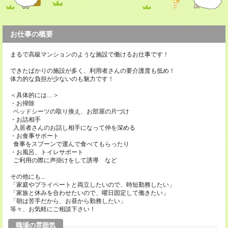
お仕事の概要
まるで高級マンションのような施設で働けるお仕事です！
できたばかりの施設が多く、利用者さんの要介護度も低め！
体力的な負担が少ないのも魅力です！
＜具体的には…＞
・お掃除
ベッドシーツの取り換え、お部屋の片づけ
・お話相手
入居者さんのお話し相手になって仲を深める
・お食事サポート
食事をスプーンで運んで食べてもらったり
・お風呂、トイレサポート
ご利用の際に声掛けをして誘導 など
その他にも...
「家庭やプライベートと両立したいので、時短勤務したい」
「家族と休みを合わせたいので、曜日固定して働きたい」
「朝は苦手だから、お昼から勤務したい」
等々、お気軽にご相談下さい！
職場の雰囲気