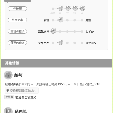
年齢層
20代
30
40
50
60
男女比率
女性
男性
職場の様子
活気あり
しずか
仕事の仕方
テキパキ
コツコツ
募集情報
給与
経験者時給1900円～ 介護福祉士時給1950円～ ※日払い/週払いOK
交通費別途支給あり
交通費全額支給
交通費
勤務地