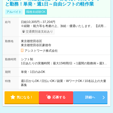
と勤務！単発・週1日～自由シフトの軽作業
アルバイト
職種未経験OK
日給10,305円～37,204円
給与
※経験・能力等を考慮の上、加給・優遇いたします。 【試用期
間】試用期間なし
交通費別途支給あり
東京都世田谷区
勤務地
東京都世田谷区豪徳寺
アシストワーク株式会社
シフト制
勤務時間
1日あたりの実働時間：最大15時間/日 ＜1週間の勤務例＞週3回
勤務 勤務：月・水・金 休み：火・木・土・日 好きな時にお仕事
可能です！ ※1日あたりの最大実働時間は日勤、夜勤共に勤務し
単発・1日のみOK
期間
た時間になります。
週1日からOK / 日払いOK / 副業・WワークOK / 10名以上の大量
特徴
募集
気になる！
応募する
詳細へ