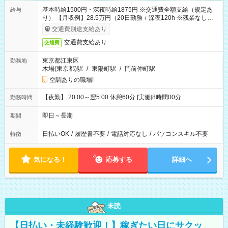
基本時給1500円・深夜時給1875円 ※交通費全額支給（規定あ
給与
り） 【月収例】28.5万円（20日勤務＋深夜120h ※残業なしの場
合）
交通費別途支給あり
交通費支給あり
交通費
東京都江東区
勤務地
木場(東京都)駅
/
東陽町駅
/
門前仲町駅
空調ありの職場!
【夜勤】 20:00～翌5:00 休憩60分 [実働]8時間00分
勤務時間
即日～長期
期間
日払いOK
/
履歴書不要
/
電話対応なし
/
パソコンスキル不要
特徴
気になる！
応募する
詳細へ
未読
【日払い・未経験歓迎！】稼ぎたい日にサクッ