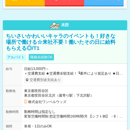
未読
ちいさいかわいいキャラのイベントも！好きな
場所で働ける☆来社不要！働いたその日に給料
もらえる◎/T1
アルバイト
職種未経験OK
日給13,000円～
給与
＋交通費支給 ★交通費全額支給！ ┗案件により規定あり ★日払
いOK！（規定あり） ┗働いたその日に現金GET♪ お仕事後はコ
交通費別途支給あり
ンビニATMから 日払い分を引き落とせます！ 【試用期間】試
用期間なし
東京都世田谷区
勤務地
東京都世田谷区北沢（最寄り駅：下北沢駅）
株式会社ワンベルウッズ
勤務時間は指定なし
勤務時間
変形労働時間制 想定労働時間160時間/月 【シフト例】 ・8：00
～21：00
単発・1日のみOK
期間