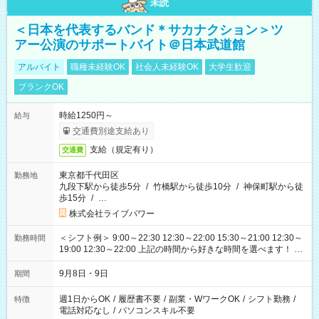
未読
＜日本を代表するバンド＊サカナクション＞ツ
アー公演のサポートバイト＠日本武道館
アルバイト
職種未経験OK
社会人未経験OK
大学生歓迎
ブランクOK
時給1250円～
給与
交通費別途支給あり
支給（規定有り）
交通費
東京都千代田区
勤務地
九段下駅から徒歩5分
/
竹橋駅から徒歩10分
/
神保町駅から徒
歩15分
/
…
株式会社ライブパワー
＜シフト例＞ 9:00～22:30 12:30～22:00 15:30～21:00 12:30～
勤務時間
19:00 12:30～22:00 上記の時間から好きな時間を選べます！ ※
時間は変更となる可能性があります
9月8日・9日
期間
週1日からOK
/
履歴書不要
/
副業・WワークOK
/
シフト勤務
/
特徴
電話対応なし
/
パソコンスキル不要