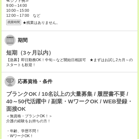
≪シフト例≫
9:00～14:00
10:00～15:00
12:00～17:00 など
★残業はありません。
残業時間
期間
短期（3ヶ月以内）
【急募】即日勤務OK！中旬～など開始日相談可 ★まずはお試し2カ月～の
スタートも歓迎！
応募資格・条件
ブランクOK / 10名以上の大量募集 / 履歴書不要 /
40～50代活躍中 / 副業・WワークOK / WEB登録・
面接OK
＜無資格・ブランクOK！＞
介護の経験をお持ちの方！
・年齢、学歴不問！
・WワークOK！