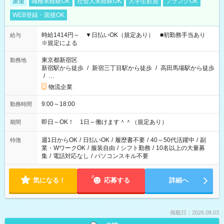
派遣
職種未経験OK
社会人未経験OK
大学生歓迎
ブランクOK
WEB登録・面接OK
時給1414円～ ▼日払いOK（規定あり） ■初勤務手当あり
給与
※規定による
東京都新宿区
勤務地
新宿駅から徒歩
/
新宿三丁目駅から徒歩
/
高田馬場駅から徒歩
/
…
物流企業
9:00～18:00
勤務時間
即日～OK！ 1日～働けます＾＾（規定あり）
期間
週1日からOK
/
日払いOK
/
履歴書不要
/
40～50代活躍中
/
副
特徴
業・WワークOK
/
服装自由
/
シフト勤務
/
10名以上の大量募
集
/
電話対応なし
/
パソコンスキル不要
気になる！
応募する
詳細へ
掲載日：2026.08.03