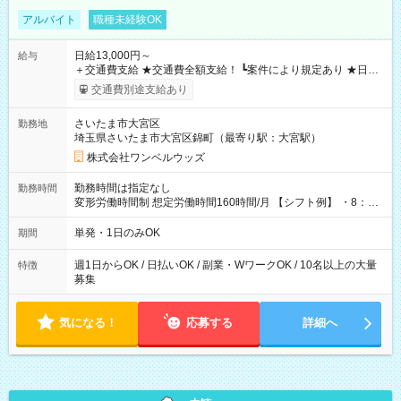
アルバイト
職種未経験OK
日給13,000円～
給与
＋交通費支給 ★交通費全額支給！ ┗案件により規定あり ★日払
いOK！（規定あり） ┗働いたその日に現金GET♪ お仕事後はコ
交通費別途支給あり
ンビニATMから 日払い分を引き落とせます！ 【試用期間】試
用期間なし
さいたま市大宮区
勤務地
埼玉県さいたま市大宮区錦町（最寄り駅：大宮駅）
株式会社ワンベルウッズ
勤務時間は指定なし
勤務時間
変形労働時間制 想定労働時間160時間/月 【シフト例】 ・8：00
～21：00
単発・1日のみOK
期間
週1日からOK / 日払いOK / 副業・WワークOK / 10名以上の大量
特徴
募集
気になる！
応募する
詳細へ