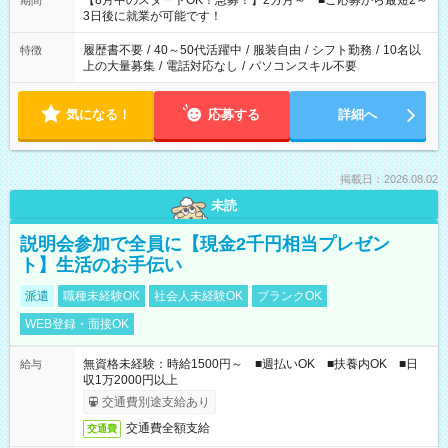
【8月中のスタートOK！急募！】2カ月～ ■ご応募から最短2～
期間
ね。 ※Wワーク希望の方へ 今ご覧のお仕事で希望する勤務時間
3日後に就業が可能です！
と、もう1つのお仕事の勤務時間。 合計で週40時間を超える場
合は応募できません。
履歴書不要
/
40～50代活躍中
/
服装自由
/
シフト勤務
/
10名以
特徴
上の大量募集
/
電話対応なし
/
パソコンスキル不要
気になる！
応募する
詳細へ
掲載日：2026.08.02
未読
説明会参加で全員に【現金2千円相当プレゼン
ト】生活のお手伝い
派遣
職種未経験OK
社会人未経験OK
ブランクOK
WEB登録・面接OK
無資格未経験：時給1500円～ ■週払いOK ■扶養内OK ■日
給与
収1万2000円以上
交通費別途支給あり
交通費全額支給
交通費