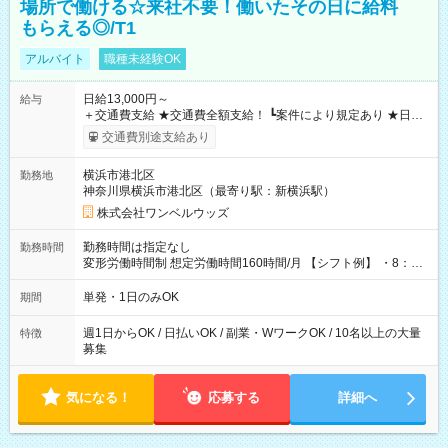
場所で働ける☆来社不要！働いたその日に給料
もらえる◎/T1
アルバイト
職種未経験OK
日給13,000円～
給与
＋交通費支給 ★交通費全額支給！ ┗案件により規定あり ★日払
いOK！（規定あり） ┗働いたその日に現金GET♪ お仕事後はコ
交通費別途支給あり
ンビニATMから 日払い分を引き落とせます！ 【試用期間】試
用期間なし
横浜市港北区
勤務地
神奈川県横浜市港北区（最寄り駅：新横浜駅）
株式会社ワンベルウッズ
勤務時間は指定なし
勤務時間
変形労働時間制 想定労働時間160時間/月 【シフト例】 ・8：00
～21：00
単発・1日のみOK
期間
週1日からOK / 日払いOK / 副業・WワークOK / 10名以上の大量
特徴
募集
気になる！
応募する
詳細へ