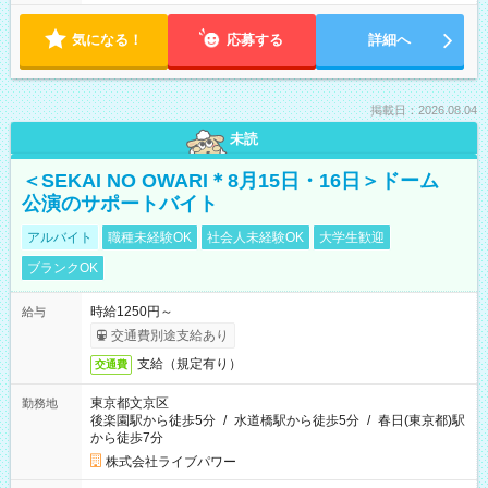
気になる！
応募する
詳細へ
掲載日：2026.08.04
未読
＜SEKAI NO OWARI＊8月15日・16日＞ドーム
公演のサポートバイト
アルバイト
職種未経験OK
社会人未経験OK
大学生歓迎
ブランクOK
時給1250円～
給与
交通費別途支給あり
支給（規定有り）
交通費
東京都文京区
勤務地
後楽園駅から徒歩5分
/
水道橋駅から徒歩5分
/
春日(東京都)駅
から徒歩7分
株式会社ライブパワー