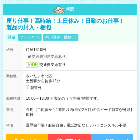
未読
座り仕事！高時給！土日休み！日勤のお仕事！
製品の封入・梱包
派遣
ブランクOK
WEB登録・面接OK
時給1310円
給与
交通費別途支給あり
交通費支給有り
交通費
さいたま市北区
勤務地
土呂駅から徒歩13分
製造外
10:00～18:00 ※表記のうち実働7時間です。
勤務時間
長期【ご応募から1週間以内(最短2日目)のスピード就業が可能】
期間
即日～
履歴書不要
/
服装自由
/
電話対応なし
/
パソコンスキル不要
特徴