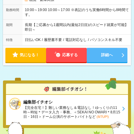
10:00～19:00 10:00～17:00 ※表記のうち実働6時間から8時間で
勤務時間
す。
長期【ご応募から1週間以内(最短2日目)のスピード就業が可能】
期間
即日～
日払いOK
/
履歴書不要
/
電話対応なし
/
パソコンスキル不要
特徴
気になる！
応募する
詳細へ
編集部イチオシ
【完全在宅！】難しい業務なし＆電話なし！ゆっくりの11
時～時短＊データ入力・事務、＜SEKAI NO OWARI＊8月15
日・16日＞ドーム公演のサポートバイトなど
(8/7UP!)