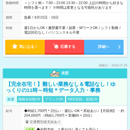
＜シフト例＞ 7:00～23:00 13:30～22:00 上記の時間から好きな
勤務時間
時間を選べます！ ※時間は変更となる可能性があります
急募！8月15日・16日
期間
週1日からOK
/
履歴書不要
/
副業・WワークOK
/
シフト勤務
/
特徴
電話対応なし
/
パソコンスキル不要
気になる！
応募する
詳細へ
掲載日：2026.07.29
未読
【完全在宅！】難しい業務なし＆電話なし！ゆ
っくりの11時～時短＊データ入力・事務
派遣
職種未経験OK
ブランクOK
WEB登録・面接OK
◆時給1,700円＊日払い・週払いOK＊昇給あり♪【月収例】 ・約
給与
204,000円 （時給1,700円 × 実働6h × 20日）
交通費別途支給あり
◆全額支給 ＊家が少し遠くても安心！
交通費