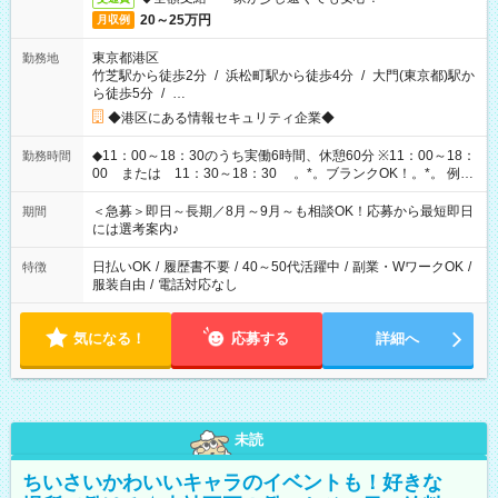
20～25万円
月収例
東京都港区
勤務地
竹芝駅から徒歩2分
/
浜松町駅から徒歩4分
/
大門(東京都)駅か
ら徒歩5分
/
…
◆港区にある情報セキュリティ企業◆
◆11：00～18：30のうち実働6時間、休憩60分 ※11：00～18：
勤務時間
00 または 11：30～18：30 。*。ブランクOK！。*。 例え
ば前職が、 在宅/財団法人/事務/コールセンター/受付/販売/カフェ
スタッフ スイーツ販売/ホテルフロント/化粧品販売/など 様々な
＜急募＞即日～長期／8月～9月～も相談OK！応募から最短即日
期間
業界から入社して活躍されています♪
には選考案内♪
日払いOK
/
履歴書不要
/
40～50代活躍中
/
副業・WワークOK
/
特徴
服装自由
/
電話対応なし
気になる！
応募する
詳細へ
未読
ちいさいかわいいキャラのイベントも！好きな