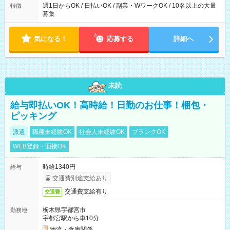
週1日からOK / 日払いOK / 副業・WワークOK / 10名以上の大量
特徴
募集
気になる！
応募する
詳細へ
未読
給与即払いOK！高時給！日勤のお仕事！梱包・
ピッキング
派遣
職種未経験OK
社会人未経験OK
ブランクOK
WEB登録・面接OK
時給1340円
給与
交通費別途支給あり
交通費支給有り
交通費
栃木県宇都宮市
勤務地
宇都宮駅から車10分
物流・倉庫関係