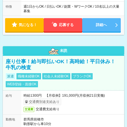
週1日からOK / 日払いOK / 副業・WワークOK / 10名以上の大量
特徴
募集
気になる！
応募する
詳細へ
未読
座り仕事！給与即払いOK！高時給！平日休み！
牛乳の検査
派遣
職種未経験OK
社会人未経験OK
ブランクOK
WEB登録・面接OK
時給1300円 【月収例】191,000円(月収例21日実働)
給与
交通費別途支給あり
交通費支給有り
交通費
群馬県前橋市
勤務地
駒形駅から車10分