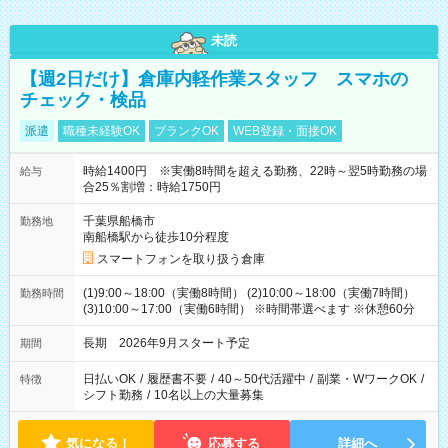
未読
【週2日だけ】倉庫内軽作業スタッフ スマホの
チェック・検品
派遣
職種未経験OK
ブランクOK
WEB登録・面接OK
時給1400円 ※実働8時間を超える勤務、22時～翌5時勤務の場
給与
合25％割増：時給1750円
千葉県船橋市
勤務地
南船橋駅から徒歩10分程度
スマートフォンを取り扱う倉庫
(1)9:00～18:00（実働8時間） (2)10:00～18:00（実働7時間）
勤務時間
(3)10:00～17:00（実働6時間） ※時間帯選べます ※休憩60分
長期 2026年9月スタート予定
期間
日払いOK
/
履歴書不要
/
40～50代活躍中
/
副業・WワークOK
/
特徴
シフト勤務
/
10名以上の大量募集
気になる！
応募する
詳細へ