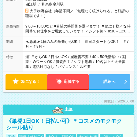
狛江駅
/
和泉多摩川駅
大手物流会社（年齢不問／「無理なく続けられる」と好評の
職場です！）
9:00～18:00など ■希望の時間帯を選べます！ ▼他にも様々な時
勤務時間
間帯でお仕事をご用意しています！ ＜シフト例＞ 8:30～12:00
17:00～22:00 13:00～22:00 22:00～翌6:00 など
≪急募≫1日のみの単発からOK！ 即日スタートもOK！ ＃7
期間
月～＃8月～
週1日からOK
/
日払いOK
/
履歴書不要
/
40～50代活躍中
/
副
特徴
業・WワークOK
/
服装自由
/
シフト勤務
/
10名以上の大量募
集
/
電話対応なし
/
パソコンスキル不要
気になる！
応募する
詳細へ
掲載日：2026.08.08
未読
《単発1日OK！日払い可》＊コスメのモクモク
シール貼り