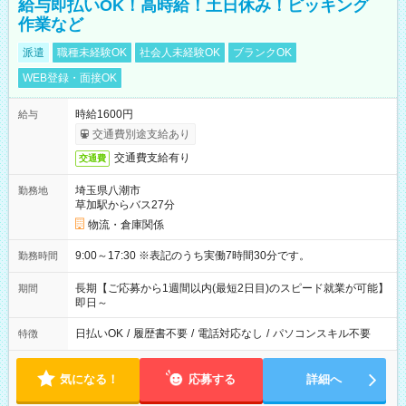
給与即払いOK！高時給！土日休み！ピッキング
作業など
派遣
職種未経験OK
社会人未経験OK
ブランクOK
WEB登録・面接OK
時給1600円
給与
交通費別途支給あり
交通費支給有り
交通費
埼玉県八潮市
勤務地
草加駅からバス27分
物流・倉庫関係
9:00～17:30 ※表記のうち実働7時間30分です。
勤務時間
長期【ご応募から1週間以内(最短2日目)のスピード就業が可能】
期間
即日～
日払いOK
/
履歴書不要
/
電話対応なし
/
パソコンスキル不要
特徴
気になる！
応募する
詳細へ