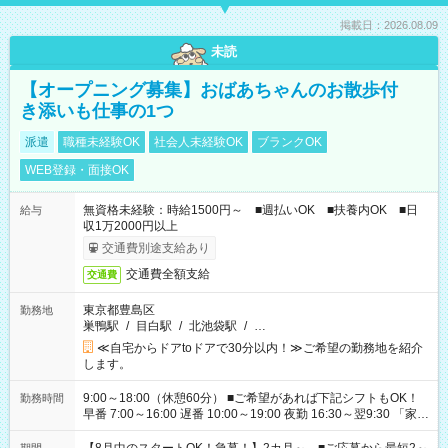
掲載日：2026.08.09
未読
【オープニング募集】おばあちゃんのお散歩付
き添いも仕事の1つ
派遣
職種未経験OK
社会人未経験OK
ブランクOK
WEB登録・面接OK
無資格未経験：時給1500円～ ■週払いOK ■扶養内OK ■日
給与
収1万2000円以上
交通費別途支給あり
交通費全額支給
交通費
東京都豊島区
勤務地
巣鴨駅
/
目白駅
/
北池袋駅
/
…
≪自宅からドアtoドアで30分以内！≫ご希望の勤務地を紹介
します。
9:00～18:00（休憩60分） ■ご希望があれば下記シフトもOK！
勤務時間
早番 7:00～16:00 遅番 10:00～19:00 夜勤 16:30～翌9:30 「家族
と休みを合わせたい」 「余裕を持って夕飯の準備がしたい」
「できれば残業はしたくない」 など、ご希望を教えてください