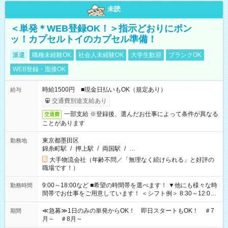
未読
＜単発＊WEB登録OK！＞指示どおりにポン
ッ！カプセルトイのカプセル準備！
派遣
職種未経験OK
社会人未経験OK
大学生歓迎
ブランクOK
WEB登録・面接OK
時給1500円 ■現金日払いもOK（規定あり）
給与
交通費別途支給あり
一部支給 ※登録後、選んだお仕事によって条件が異なる
交通費
ことがあります
東京都墨田区
勤務地
錦糸町駅
/
押上駅
/
両国駅
/
…
大手物流会社（年齢不問／「無理なく続けられる」と好評の
職場です！）
9:00～18:00など ■希望の時間帯を選べます！ ▼他にも様々な時
勤務時間
間帯でお仕事をご用意しています！ ＜シフト例＞ 8:30～12:00
17:00～22:00 13:00～22:00 22:00～翌6:00 など
≪急募≫1日のみの単発からOK！ 即日スタートもOK！ ＃7
期間
月～ ＃8月～