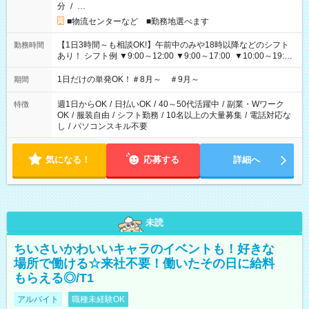
分
/
…
■物流センターなど ■勤務地選べます
【1日3時間～も相談OK!】午前中のみや18時以降などのシフト
勤務時間
あり！ シフト例 ▼9:00～12:00 ▼9:00～17:00 ▼10:00～19:00
▼18:00～21:00
1日だけの単発OK！＃8月～ ＃9月～
期間
週1日からOK
/
日払いOK
/
40～50代活躍中
/
副業・Wワーク
特徴
OK
/
服装自由
/
シフト勤務
/
10名以上の大量募集
/
電話対応な
し
/
パソコンスキル不要
気になる！
応募する
詳細へ
未読
ちいさいかわいいキャラのイベントも！好きな
場所で働ける☆来社不要！働いたその日に給料
もらえる◎/T1
アルバイト
職種未経験OK