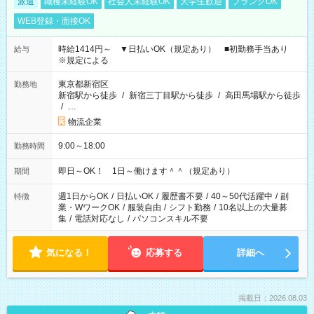
派遣
職種未経験OK
社会人未経験OK
大学生歓迎
ブランクOK
WEB登録・面接OK
時給1414円～ ▼日払いOK（規定あり） ■初勤務手当あり
給与
※規定による
東京都新宿区
勤務地
新宿駅から徒歩
/
新宿三丁目駅から徒歩
/
高田馬場駅から徒歩
/
…
物流企業
9:00～18:00
勤務時間
即日～OK！ 1日～働けます＾＾（規定あり）
期間
週1日からOK
/
日払いOK
/
履歴書不要
/
40～50代活躍中
/
副
特徴
業・WワークOK
/
服装自由
/
シフト勤務
/
10名以上の大量募
集
/
電話対応なし
/
パソコンスキル不要
気になる！
応募する
詳細へ
掲載日：2026.08.03