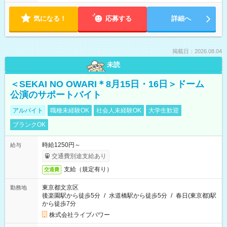
気になる！
応募する
詳細へ
掲載日：2026.08.04
未読
＜SEKAI NO OWARI＊8月15日・16日＞ドーム
公演のサポートバイト
アルバイト
職種未経験OK
社会人未経験OK
大学生歓迎
ブランクOK
時給1250円～
給与
交通費別途支給あり
支給（規定有り）
交通費
東京都文京区
勤務地
後楽園駅から徒歩5分
/
水道橋駅から徒歩5分
/
春日(東京都)駅
から徒歩7分
株式会社ライブパワー