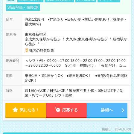
WEB登録・面接OK
時給1328円 ●昇給あり ●日払い制 ●前払い制度あり（稼働分・
給与
最大90%）
東京都新宿区
勤務地
京成大久保駅から徒歩
/
大久保(東京都)駅から徒歩
/
新宿駅か
ら徒歩
/
…
都内の駐禁対策
＜シフト例＞ 09:00～17:00 13:00～22:00 17:00～22:00 19:00
勤務時間
～23:00 22:00～06:00 など ※「昼間だけ」「夜勤だけ」など
の希望OK
単発1日・週1日からOK ●即日勤務OK！ ●春/夏/冬休み期間限
期間
定OK！
週1日からOK
/
日払いOK
/
履歴書不要
/
40～50代活躍中
/
副
特徴
業・WワークOK
/
シフト勤務
気になる！
応募する
詳細へ
掲載日：2026.08.08