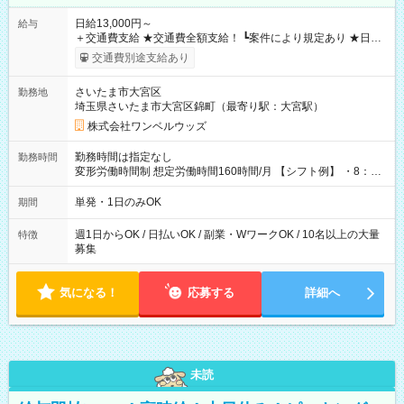
日給13,000円～
給与
＋交通費支給 ★交通費全額支給！ ┗案件により規定あり ★日払
いOK！（規定あり） ┗働いたその日に現金GET♪ お仕事後はコ
交通費別途支給あり
ンビニATMから 日払い分を引き落とせます！ 【試用期間】試
用期間なし
さいたま市大宮区
勤務地
埼玉県さいたま市大宮区錦町（最寄り駅：大宮駅）
株式会社ワンベルウッズ
勤務時間は指定なし
勤務時間
変形労働時間制 想定労働時間160時間/月 【シフト例】 ・8：00
～21：00
単発・1日のみOK
期間
週1日からOK / 日払いOK / 副業・WワークOK / 10名以上の大量
特徴
募集
気になる！
応募する
詳細へ
未読