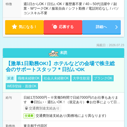
週1日からOK
/
日払いOK
/
履歴書不要
/
40～50代活躍中
/
副
特徴
業・WワークOK
/
服装自由
/
シフト勤務
/
電話対応なし
/
パソ
コンスキル不要
気になる！
応募する
詳細へ
掲載日：2026.07.23
未読
【激単1日勤務OK!】ホテルなどの会場で株主総
会のサポートスタッフ＊日払いOK
派遣
職種未経験OK
社会人未経験OK
大学生歓迎
ブランクOK
WEB登録・面接OK
日給1万5000円～※実働5時間で日給7000円のお仕事もありま
給与
す ◆日払い・週払いOK！（規定あり）◆お仕事によって日給
も異なります
交通費別途支給あり
交通費別途支給あり(勤務地により異なります)
交通費
東京都千代田区
勤務地