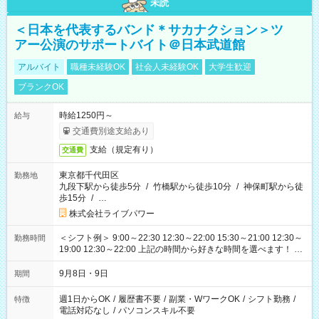
未読
＜日本を代表するバンド＊サカナクション＞ツ
アー公演のサポートバイト＠日本武道館
アルバイト
職種未経験OK
社会人未経験OK
大学生歓迎
ブランクOK
時給1250円～
給与
交通費別途支給あり
支給（規定有り）
交通費
東京都千代田区
勤務地
九段下駅から徒歩5分
/
竹橋駅から徒歩10分
/
神保町駅から徒
歩15分
/
…
株式会社ライブパワー
＜シフト例＞ 9:00～22:30 12:30～22:00 15:30～21:00 12:30～
勤務時間
19:00 12:30～22:00 上記の時間から好きな時間を選べます！ ※
時間は変更となる可能性があります
9月8日・9日
期間
週1日からOK
/
履歴書不要
/
副業・WワークOK
/
シフト勤務
/
特徴
電話対応なし
/
パソコンスキル不要