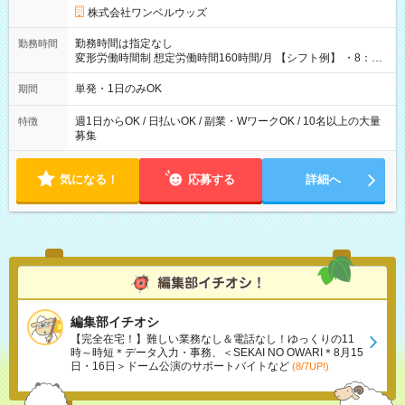
株式会社ワンベルウッズ
勤務時間は指定なし
勤務時間
変形労働時間制 想定労働時間160時間/月 【シフト例】 ・8：00
～21：00
単発・1日のみOK
期間
週1日からOK / 日払いOK / 副業・WワークOK / 10名以上の大量
特徴
募集
気になる！
応募する
詳細へ
編集部イチオシ
【完全在宅！】難しい業務なし＆電話なし！ゆっくりの11
時～時短＊データ入力・事務、＜SEKAI NO OWARI＊8月15
日・16日＞ドーム公演のサポートバイトなど
(8/7UP!)