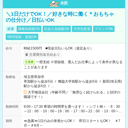
未読
＼1日だけでOK！／好きな時に働く＊おもちゃ
の仕分け／日払いOK
派遣
職種未経験OK
社会人未経験OK
大学生歓迎
ブランクOK
WEB登録・面接OK
時給1500円 ■現金日払いもOK（規定あり）
給与
交通費別途支給あり
一部支給 ※登録後、選んだお仕事によって条件が異なる
交通費
ことがあります
埼玉県草加市
勤務地
草加駅から徒歩5分
/
獨協大学前駅から徒歩5分
/
新田(埼玉県)
駅から徒歩5分
/
…
大手物流会社（年齢不問／「無理なく続けられる」と好評の
職場です！）
9:00～17:30 希望の時間帯を選べます！ ＜シフト例＞ ・8：30
勤務時間
～12：00 ・10：00～19：00 ・17：00～22：00 ・13：00～
22：00 ・22：00～翌6：00 など
≪急募≫1日のみの単発からOK！ 即日スタートもOK！ ＃7
期間
月～＃8月～