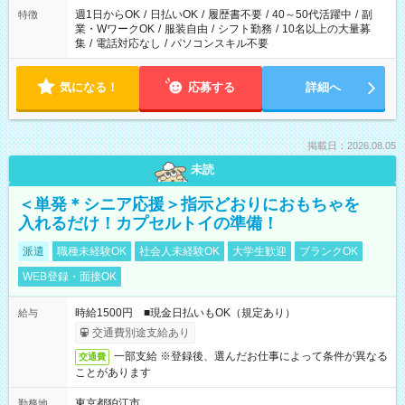
週1日からOK
/
日払いOK
/
履歴書不要
/
40～50代活躍中
/
副
特徴
業・WワークOK
/
服装自由
/
シフト勤務
/
10名以上の大量募
集
/
電話対応なし
/
パソコンスキル不要
気になる！
応募する
詳細へ
掲載日：2026.08.05
未読
＜単発＊シニア応援＞指示どおりにおもちゃを
入れるだけ！カプセルトイの準備！
派遣
職種未経験OK
社会人未経験OK
大学生歓迎
ブランクOK
WEB登録・面接OK
時給1500円 ■現金日払いもOK（規定あり）
給与
交通費別途支給あり
一部支給 ※登録後、選んだお仕事によって条件が異なる
交通費
ことがあります
東京都狛江市
勤務地