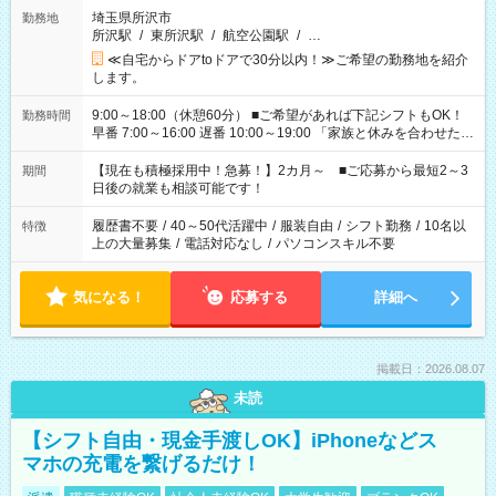
埼玉県所沢市
勤務地
所沢駅
/
東所沢駅
/
航空公園駅
/
…
≪自宅からドアtoドアで30分以内！≫ご希望の勤務地を紹介
します。
9:00～18:00（休憩60分） ■ご希望があれば下記シフトもOK！
勤務時間
早番 7:00～16:00 遅番 10:00～19:00 「家族と休みを合わせた
い」 「余裕を持って夕飯の準備がしたい」 「できれば残業はし
たくない」 など、ご希望を教えてくださいね。 ※Wワーク希望
【現在も積極採用中！急募！】2カ月～ ■ご応募から最短2～3
期間
の方へ 今ご覧のお仕事で希望する勤務時間と、もう1つのお仕事
日後の就業も相談可能です！
の勤務時間。 合計で週40時間を超える場合は応募できません。
履歴書不要
/
40～50代活躍中
/
服装自由
/
シフト勤務
/
10名以
特徴
上の大量募集
/
電話対応なし
/
パソコンスキル不要
気になる！
応募する
詳細へ
掲載日：2026.08.07
未読
【シフト自由・現金手渡しOK】iPhoneなどス
マホの充電を繋げるだけ！