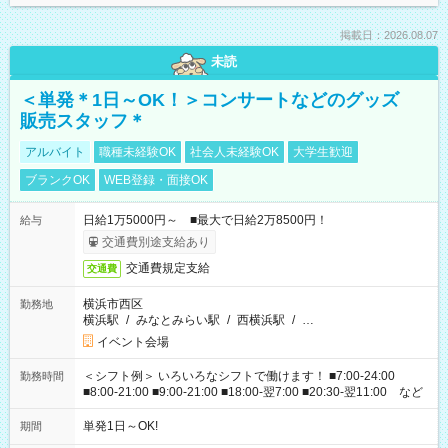
掲載日：2026.08.07
未読
＜単発＊1日～OK！＞コンサートなどのグッズ
販売スタッフ＊
アルバイト
職種未経験OK
社会人未経験OK
大学生歓迎
ブランクOK
WEB登録・面接OK
日給1万5000円～ ■最大で日給2万8500円！
給与
交通費別途支給あり
交通費規定支給
交通費
横浜市西区
勤務地
横浜駅
/
みなとみらい駅
/
西横浜駅
/
…
イベント会場
＜シフト例＞ いろいろなシフトで働けます！ ■7:00-24:00
勤務時間
■8:00-21:00 ■9:00-21:00 ■18:00-翌7:00 ■20:30-翌11:00 など
単発1日～OK!
期間