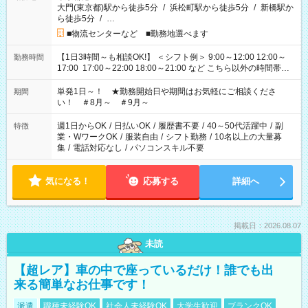
大門(東京都)駅から徒歩5分
/
浜松町駅から徒歩5分
/
新橋駅か
ら徒歩5分
/
…
■物流センターなど ■勤務地選べます
【1日3時間～も相談OK!】 ＜シフト例＞ 9:00～12:00 12:00～
勤務時間
17:00 17:00～22:00 18:00～21:00 など こちら以外の時間帯も
お気軽にご相談ください！
単発1日～！ ★勤務開始日や期間はお気軽にご相談くださ
期間
い！ ＃8月～ ＃9月～
週1日からOK
/
日払いOK
/
履歴書不要
/
40～50代活躍中
/
副
特徴
業・WワークOK
/
服装自由
/
シフト勤務
/
10名以上の大量募
集
/
電話対応なし
/
パソコンスキル不要
気になる！
応募する
詳細へ
掲載日：2026.08.07
未読
【超レア】車の中で座っているだけ！誰でも出
来る簡単なお仕事です！
派遣
職種未経験OK
社会人未経験OK
大学生歓迎
ブランクOK