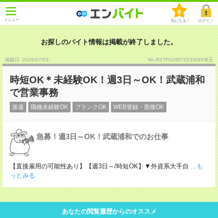
0
メニュー
気になる！
ログイン
お探しのバイト情報は掲載が終了しました。
掲載日 :2026
/
07
/
03
No.RSTFO260702330D/埼玉
時短OK＊未経験OK！週3日～OK！武蔵浦和
で営業事務
派遣
職種未経験OK
ブランクOK
WEB登録・面接OK
急募！週3日～OK！武蔵浦和でのお仕事
【直接雇用の可能性あり】【週3日～/時短OK】▼外資系大手自
...も
っとみる
あなたの閲覧履歴からのオススメ