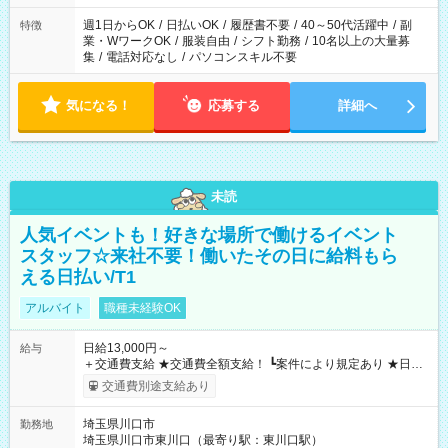
週1日からOK
/
日払いOK
/
履歴書不要
/
40～50代活躍中
/
副
特徴
業・WワークOK
/
服装自由
/
シフト勤務
/
10名以上の大量募
集
/
電話対応なし
/
パソコンスキル不要
気になる！
応募する
詳細へ
未読
人気イベントも！好きな場所で働けるイベント
スタッフ☆来社不要！働いたその日に給料もら
える日払い/T1
アルバイト
職種未経験OK
日給13,000円～
給与
＋交通費支給 ★交通費全額支給！ ┗案件により規定あり ★日払
いOK！（規定あり） ┗働いたその日に現金GET♪ お仕事後はコ
交通費別途支給あり
ンビニATMから 日払い分を引き落とせます！ 【試用期間】試
用期間なし
埼玉県川口市
勤務地
埼玉県川口市東川口（最寄り駅：東川口駅）