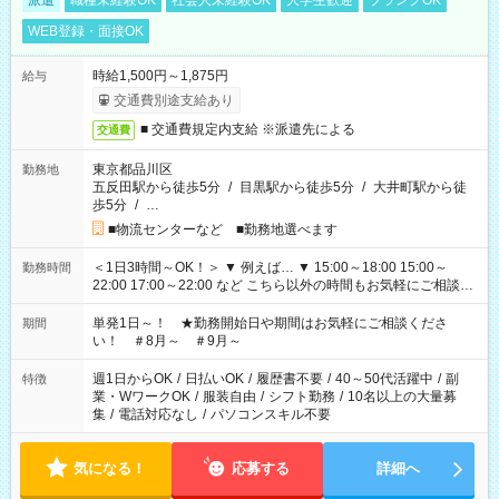
派遣
職種未経験OK
社会人未経験OK
大学生歓迎
ブランクOK
WEB登録・面接OK
時給1,500円～1,875円
給与
交通費別途支給あり
■ 交通費規定内支給 ※派遣先による
交通費
東京都品川区
勤務地
五反田駅から徒歩5分
/
目黒駅から徒歩5分
/
大井町駅から徒
歩5分
/
…
■物流センターなど ■勤務地選べます
＜1日3時間～OK！＞ ▼ 例えば… ▼ 15:00～18:00 15:00～
勤務時間
22:00 17:00～22:00 など こちら以外の時間もお気軽にご相談く
ださい！
単発1日～！ ★勤務開始日や期間はお気軽にご相談くださ
期間
い！ ＃8月～ ＃9月～
週1日からOK
/
日払いOK
/
履歴書不要
/
40～50代活躍中
/
副
特徴
業・WワークOK
/
服装自由
/
シフト勤務
/
10名以上の大量募
集
/
電話対応なし
/
パソコンスキル不要
気になる！
応募する
詳細へ