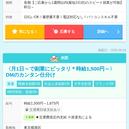
長期【ご応募から1週間以内(最短2日目)のスピード就業が可能】
期間
即日～
日払いOK
/
履歴書不要
/
電話対応なし
/
パソコンスキル不要
特徴
気になる！
応募する
詳細へ
掲載日：2026.08.04
未読
〈月1日～で副業にピッタリ＊時給1,500円～〉
DMのカンタン仕分け
派遣
職種未経験OK
社会人未経験OK
大学生歓迎
ブランクOK
WEB登録・面接OK
時給1,500円～1,875円
給与
交通費別途支給あり
■ 交通費規定内支給 ※派遣先による
交通費
東京都港区
勤務地