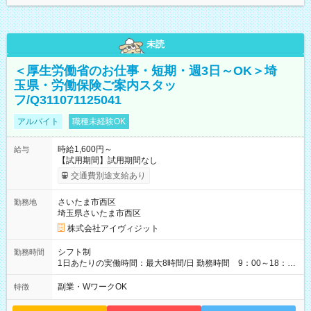
未読
＜厚生労働省のお仕事・短期・週3日～OK＞埼
玉県・労働保険ご案内スタッ
フ/Q311071125041
アルバイト
職種未経験OK
時給1,600円～
給与
【試用期間】試用期間なし
交通費別途支給あり
さいたま市西区
勤務地
埼玉県さいたま市西区
株式会社アイヴィジット
シフト制
勤務時間
1日あたりの実働時間：最大8時間/日 勤務時間 9：00～18：
00(実働8h、休憩1h) 土日祝含む週3日～OK、シフト制 ※もちろ
ん週5日勤務もOK♪ 勤務期間：2026年8月12日～9月9日※リスト
副業・WワークOK
特徴
全件完了で業務終了