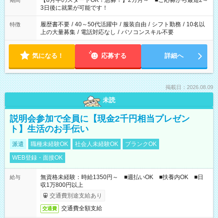
【8月中のスタートOK！急募！】2カ月～ ■ご応募から最短2～
期間
ね。 ※Wワーク希望の方へ 今ご覧のお仕事で希望する勤務時間
3日後に就業が可能です！
と、もう1つのお仕事の勤務時間。 合計で週40時間を超える場
合は応募できません。
履歴書不要
/
40～50代活躍中
/
服装自由
/
シフト勤務
/
10名以
特徴
上の大量募集
/
電話対応なし
/
パソコンスキル不要
気になる！
応募する
詳細へ
掲載日：2026.08.09
未読
説明会参加で全員に【現金2千円相当プレゼン
ト】生活のお手伝い
派遣
職種未経験OK
社会人未経験OK
ブランクOK
WEB登録・面接OK
無資格未経験：時給1350円～ ■週払いOK ■扶養内OK ■日
給与
収1万800円以上
交通費別途支給あり
交通費全額支給
交通費