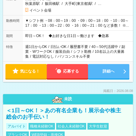
秋葉原駅
/
飯田橋駅
/
大手町(東京都)駅
/
…
イベント会場
▼シフト例 ・08：00～19：00 ・09：00～18：00 ・10：00～
勤務時間
17：00 ・13：00～22：00 ・16：00～21：00 など多数！ ※お
仕事により勤務時間が異なります
即日～OK！ ◆お好きな日1日～働けます ◆急募
期間
週1日からOK
/
日払いOK
/
履歴書不要
/
40～50代活躍中
/
副
特徴
業・WワークOK
/
服装自由
/
シフト勤務
/
10名以上の大量募
集
/
電話対応なし
/
パソコンスキル不要
気になる！
応募する
詳細へ
掲載日：2026.08.08
未読
＜1日～OK！＞あの有名企業も！展示会や株主
総会のお手伝い！
アルバイト
職種未経験OK
社会人未経験OK
大学生歓迎
ブランクOK
WEB登録・面接OK