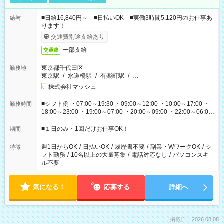
■日給16,840円～ ■日払いOK ■実働3時間5,120円のお仕事あ
給与
ります！
交通費別途支給あり
一部支給
交通費
東京都千代田区
勤務地
東京駅
/
水道橋駅
/
有楽町駅
/
…
株式会社マッシュ
■シフト例 ・07:00～19:30 ・09:00～12:00 ・10:00～17:00 ・
勤務時間
18:00～23:00 ・19:00～07:00 ・20:00～09:00 ・22:00～06:00
etc ★最短で3時間で5,120円のお仕事から 15時間で2万円近く稼
げるお仕事も！ ご希望のお時間に合わせてご紹介！ ※シフトは
■１日のみ・1回だけお仕事OK！
期間
現場によって異なります。 ※勿論、休憩時間はあるのでご安心
ください！
週1日からOK
/
日払いOK
/
履歴書不要
/
副業・WワークOK
/
シ
特徴
フト勤務
/
10名以上の大量募集
/
電話対応なし
/
パソコンスキ
ル不要
気になる！
応募する
詳細へ
掲載日：2026.08.08