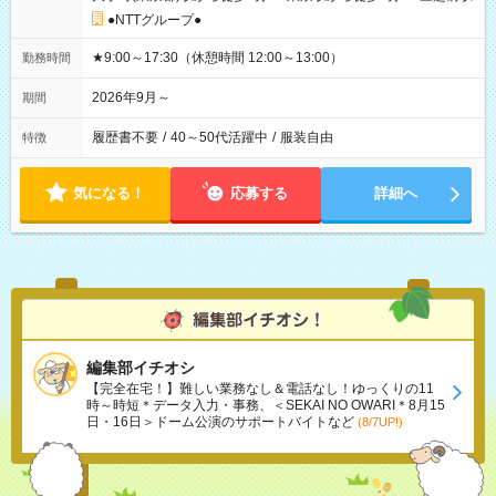
●NTTグループ●
★9:00～17:30（休憩時間 12:00～13:00）
勤務時間
2026年9月～
期間
履歴書不要
/
40～50代活躍中
/
服装自由
特徴
気になる！
応募する
詳細へ
編集部イチオシ
【完全在宅！】難しい業務なし＆電話なし！ゆっくりの11
時～時短＊データ入力・事務、＜SEKAI NO OWARI＊8月15
日・16日＞ドーム公演のサポートバイトなど
(8/7UP!)