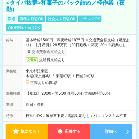
<タイパ抜群>和菓子のパック詰め／軽作業（夜
勤）
派遣
職種未経験OK
社会人未経験OK
ブランクOK
WEB登録・面接OK
基本時給1500円・深夜時給1875円 ※交通費全額支給（規定あ
給与
り） 【月収例】28.5万円（20日勤務＋深夜120h ※残業なしの場
合）
交通費別途支給あり
交通費支給あり
交通費
東京都江東区
勤務地
木場(東京都)駅
/
東陽町駅
/
門前仲町駅
空調ありの職場!
【夜勤】 20:00～翌5:00 休憩60分 [実働]8時間00分
勤務時間
即日～長期
期間
日払いOK
/
履歴書不要
/
電話対応なし
/
パソコンスキル不要
特徴
気になる！
応募する
詳細へ