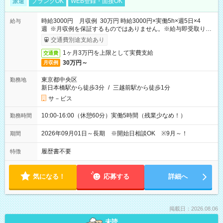
派遣
ブランクOK
WEB登録・面接OK
時給3000円 月収例 30万円 時給3000円×実働5h×週5日×4
給与
週 ※月収例を保証するものではありません。※給与即受取りサ
ービス利用可（利用条件有）
交通費別途支給あり
1ヶ月3万円を上限として実費支給
交通費
30万円～
月収例
東京都中央区
勤務地
新日本橋駅から徒歩3分
/
三越前駅から徒歩1分
サ－ビス
10:00-16:00（休憩60分）実働5時間（残業少なめ！）
勤務時間
2026年09月01日～長期 ※開始日相談OK ※9月～！
期間
履歴書不要
特徴
気になる！
応募する
詳細へ
掲載日：2026.08.06
未読