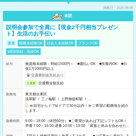
掲載日：2026.08.08
未読
説明会参加で全員に【現金2千円相当プレゼン
ト】生活のお手伝い
派遣
職種未経験OK
社会人未経験OK
ブランクOK
WEB登録・面接OK
無資格未経験：時給1500円～ ■週払いOK ■扶養内OK ■日
給与
収1万2000円以上
交通費別途支給あり
交通費全額支給
交通費
東京都台東区
勤務地
浅草駅
/
三ノ輪駅
/
上野御徒町駅
/
…
≪自宅からドアtoドアで30分以内！≫ご希望の勤務地を紹介
します。
9:00～18:00（休憩60分） ■ご希望があれば下記シフトもOK！
勤務時間
早番 7:00～16:00 遅番 10:00～19:00 「家族と休みを合わせた
い」 「余裕を持って夕飯の準備がしたい」 「できれば残業はし
たくない」 など、ご希望を教えてくださいね。 ※Wワーク希望