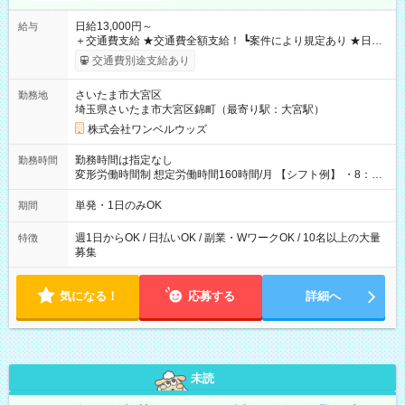
日給13,000円～
給与
＋交通費支給 ★交通費全額支給！ ┗案件により規定あり ★日払
いOK！（規定あり） ┗働いたその日に現金GET♪ お仕事後はコ
交通費別途支給あり
ンビニATMから 日払い分を引き落とせます！ 【試用期間】試
用期間なし
さいたま市大宮区
勤務地
埼玉県さいたま市大宮区錦町（最寄り駅：大宮駅）
株式会社ワンベルウッズ
勤務時間は指定なし
勤務時間
変形労働時間制 想定労働時間160時間/月 【シフト例】 ・8：00
～21：00
単発・1日のみOK
期間
週1日からOK / 日払いOK / 副業・WワークOK / 10名以上の大量
特徴
募集
気になる！
応募する
詳細へ
未読