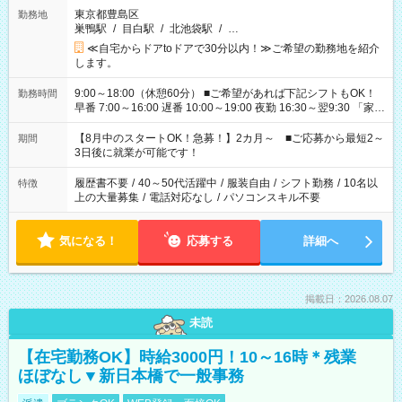
東京都豊島区
勤務地
巣鴨駅
/
目白駅
/
北池袋駅
/
…
≪自宅からドアtoドアで30分以内！≫ご希望の勤務地を紹介
します。
9:00～18:00（休憩60分） ■ご希望があれば下記シフトもOK！
勤務時間
早番 7:00～16:00 遅番 10:00～19:00 夜勤 16:30～翌9:30 「家族
と休みを合わせたい」 「余裕を持って夕飯の準備がしたい」
「できれば残業はしたくない」 など、ご希望を教えてください
【8月中のスタートOK！急募！】2カ月～ ■ご応募から最短2～
期間
ね。 ※Wワーク希望の方へ 今ご覧のお仕事で希望する勤務時間
3日後に就業が可能です！
と、もう1つのお仕事の勤務時間。 合計で週40時間を超える場
合は応募できません。
履歴書不要
/
40～50代活躍中
/
服装自由
/
シフト勤務
/
10名以
特徴
上の大量募集
/
電話対応なし
/
パソコンスキル不要
気になる！
応募する
詳細へ
掲載日：2026.08.07
未読
【在宅勤務OK】時給3000円！10～16時＊残業
ほぼなし▼新日本橋で一般事務