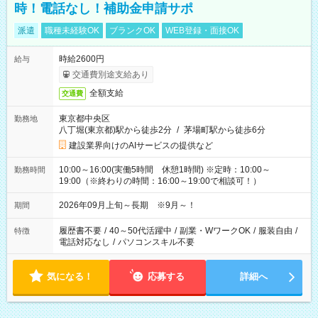
時！電話なし！補助金申請サポ
派遣
職種未経験OK
ブランクOK
WEB登録・面接OK
時給2600円
給与
交通費別途支給あり
全額支給
交通費
東京都中央区
勤務地
八丁堀(東京都)駅から徒歩2分
/
茅場町駅から徒歩6分
建設業界向けのAIサービスの提供など
10:00～16:00(実働5時間 休憩1時間) ※定時：10:00～
勤務時間
19:00（※終わりの時間：16:00～19:00で相談可！）
2026年09月上旬～長期 ※9月～！
期間
履歴書不要
/
40～50代活躍中
/
副業・WワークOK
/
服装自由
/
特徴
電話対応なし
/
パソコンスキル不要
気になる！
応募する
詳細へ