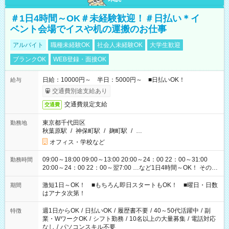
＃1日4時間～OK＃未経験歓迎！＃日払い＊イ
ベント会場でイスや机の運搬のお仕事
アルバイト
職種未経験OK
社会人未経験OK
大学生歓迎
ブランクOK
WEB登録・面接OK
日給：10000円～ 半日：5000円～ ■日払いOK！
給与
交通費別途支給あり
交通費規定支給
交通費
東京都千代田区
勤務地
秋葉原駅
/
神保町駅
/
麹町駅
/
…
オフィス・学校など
09:00～18:00 09:00～13:00 20:00～24：00 22：00～31:00
勤務時間
20:00～24：00 22：00～翌7:00 …など1日4時間～OK！ その他
シフトもございます！ お気軽にご相談ください！
激短1日～OK！ ■もちろん即日スタートもOK！ ■曜日・日数
期間
はアナタ次第！
週1日からOK
/
日払いOK
/
履歴書不要
/
40～50代活躍中
/
副
特徴
業・WワークOK
/
シフト勤務
/
10名以上の大量募集
/
電話対応
なし
/
パソコンスキル不要