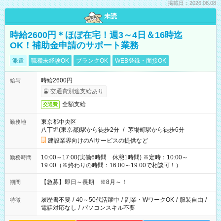
掲載日：2026.08.08
未読
時給2600円＊ほぼ在宅！週3～4日＆16時迄
OK！補助金申請のサポート業務
派遣
職種未経験OK
ブランクOK
WEB登録・面接OK
時給2600円
給与
交通費別途支給あり
全額支給
交通費
東京都中央区
勤務地
八丁堀(東京都)駅から徒歩2分
/
茅場町駅から徒歩6分
建設業界向けのAIサービスの提供など
10:00～17:00(実働6時間 休憩1時間) ※定時：10:00～
勤務時間
19:00（※終わりの時間：16:00～19:00で相談可！）
【急募】即日～長期 ※8月～！
期間
履歴書不要
/
40～50代活躍中
/
副業・WワークOK
/
服装自由
/
特徴
電話対応なし
/
パソコンスキル不要