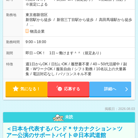
※規定による
東京都新宿区
勤務地
新宿駅から徒歩
/
新宿三丁目駅から徒歩
/
高田馬場駅から徒歩
/
…
物流企業
9:00～18:00
勤務時間
即日～OK！ 1日～働けます＾＾（規定あり）
期間
週1日からOK
/
日払いOK
/
履歴書不要
/
40～50代活躍中
/
副
特徴
業・WワークOK
/
服装自由
/
シフト勤務
/
10名以上の大量募
集
/
電話対応なし
/
パソコンスキル不要
気になる！
応募する
詳細へ
掲載日：2026.08.03
未読
＜日本を代表するバンド＊サカナクション＞ツ
アー公演のサポートバイト＠日本武道館