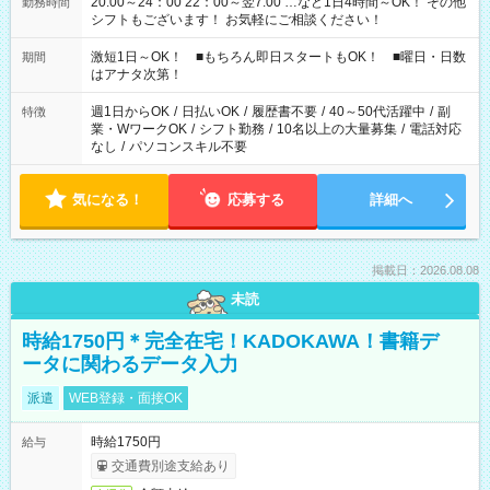
20:00～24：00 22：00～翌7:00 …など1日4時間～OK！ その他
勤務時間
シフトもございます！ お気軽にご相談ください！
激短1日～OK！ ■もちろん即日スタートもOK！ ■曜日・日数
期間
はアナタ次第！
週1日からOK
/
日払いOK
/
履歴書不要
/
40～50代活躍中
/
副
特徴
業・WワークOK
/
シフト勤務
/
10名以上の大量募集
/
電話対応
なし
/
パソコンスキル不要
気になる！
応募する
詳細へ
掲載日：2026.08.08
未読
時給1750円＊完全在宅！KADOKAWA！書籍デ
ータに関わるデータ入力
派遣
WEB登録・面接OK
時給1750円
給与
交通費別途支給あり