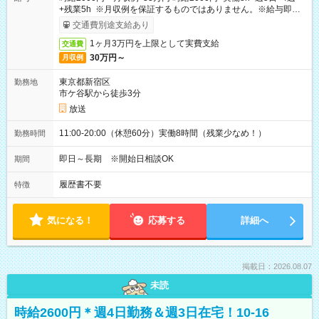
+残業5h ※月収例を保証するものではありません。※給与即受
取りサービス利用可（利用条件有）
交通費別途支給あり
1ヶ月3万円を上限として実費支給
交通費
30万円～
月収例
東京都新宿区
勤務地
市ケ谷駅から徒歩3分
放送
11:00-20:00（休憩60分）実働8時間（残業少なめ！）
勤務時間
即日～長期 ※開始日相談OK
期間
履歴書不要
特徴
気になる！
応募する
詳細へ
掲載日：2026.08.07
未読
時給2600円＊週4日勤務＆週3日在宅！10-16