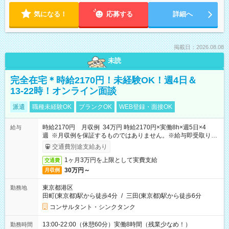
気になる！
応募する
詳細へ
掲載日：2026.08.08
未読
完全在宅＊時給2170円！未経験OK！週4日＆
13-22時！オンライン面談
派遣
職種未経験OK
ブランクOK
WEB登録・面接OK
時給2170円 月収例 34万円 時給2170円×実働8h×週5日×4
給与
週 ※月収例を保証するものではありません。※給与即受取りサ
ービス利用可（利用条件有）
交通費別途支給あり
1ヶ月3万円を上限として実費支給
交通費
30万円～
月収例
東京都港区
勤務地
田町(東京都)駅から徒歩4分
/
三田(東京都)駅から徒歩6分
コンサルタント・シンクタンク
13:00-22:00（休憩60分）実働8時間（残業少なめ！）
勤務時間