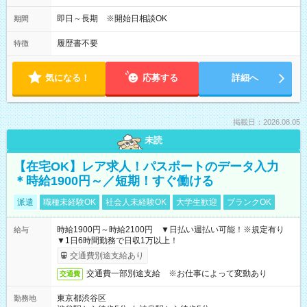
即日～長期 ※開始日相談OK
期間
履歴書不要
特徴
気になる！
応募する
詳細へ
掲載日：2026.08.05
未読
【在宅OK】レア求人！パスポートのデータ入力
＊時給1900円～／短期！すぐ働ける
派遣
職種未経験OK
社会人未経験OK
大学生歓迎
ブランクOK
時給1900円～時給2100円 ▼日払い週払い可能！※規定有り
給与
▼1日6時間勤務で日収1万以上！
交通費別途支給あり
交通費一部別途支給 ※お仕事によって変動あり
交通費
東京都渋谷区
勤務地