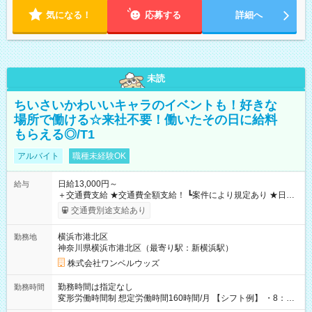
気になる！
応募する
詳細へ
未読
ちいさいかわいいキャラのイベントも！好きな
場所で働ける☆来社不要！働いたその日に給料
もらえる◎/T1
アルバイト
職種未経験OK
日給13,000円～
給与
＋交通費支給 ★交通費全額支給！ ┗案件により規定あり ★日払
いOK！（規定あり） ┗働いたその日に現金GET♪ お仕事後はコ
交通費別途支給あり
ンビニATMから 日払い分を引き落とせます！ 【試用期間】試
用期間なし
横浜市港北区
勤務地
神奈川県横浜市港北区（最寄り駅：新横浜駅）
株式会社ワンベルウッズ
勤務時間は指定なし
勤務時間
変形労働時間制 想定労働時間160時間/月 【シフト例】 ・8：00
～21：00