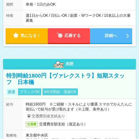
単発・1日のみOK
期間
週1日からOK / 日払いOK / 副業・WワークOK / 10名以上の大量
特徴
募集
気になる！
応募する
詳細へ
未読
特別時給1800円【ヴァレクストラ】短期スタッ
フ 日本橋
派遣
ブランクOK
WEB登録・面接OK
時給1800円 ※ご経験・スキルにより優遇 スマホでかんたんに
給与
前払いで給与が受け取れます（※上限、条件あり）
交通費別途支給あり
交通費全額支給（規定あり）
交通費
東京都中央区
勤務地