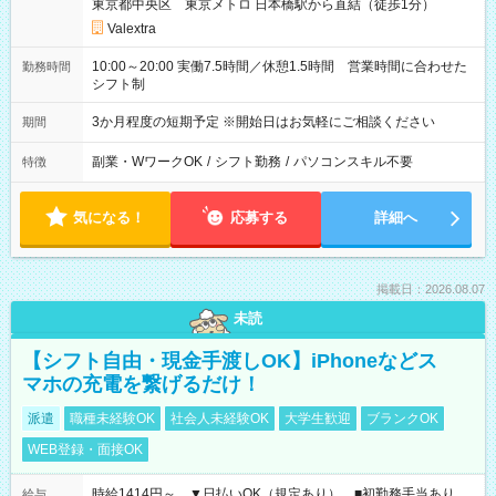
東京都中央区 東京メトロ 日本橋駅から直結（徒歩1分）
Valextra
10:00～20:00 実働7.5時間／休憩1.5時間 営業時間に合わせた
勤務時間
シフト制
3か月程度の短期予定 ※開始日はお気軽にご相談ください
期間
副業・WワークOK
/
シフト勤務
/
パソコンスキル不要
特徴
気になる！
応募する
詳細へ
掲載日：2026.08.07
未読
【シフト自由・現金手渡しOK】iPhoneなどス
マホの充電を繋げるだけ！
派遣
職種未経験OK
社会人未経験OK
大学生歓迎
ブランクOK
WEB登録・面接OK
時給1414円～ ▼日払いOK（規定あり） ■初勤務手当あり
給与