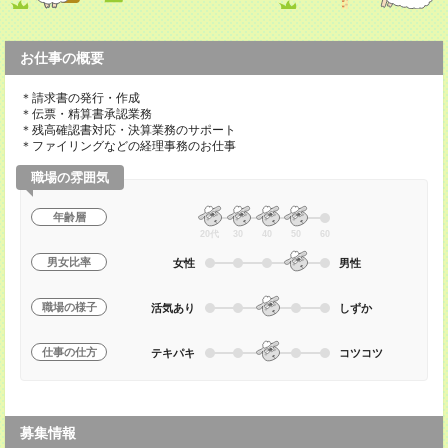
お仕事の概要
＊請求書の発行・作成
＊伝票・精算書承認業務
＊残高確認書対応・決算業務のサポート
＊ファイリングなどの経理事務のお仕事
職場の雰囲気
年齢層
20代
30
40
50
60
男女比率
女性
男性
職場の様子
活気あり
しずか
仕事の仕方
テキパキ
コツコツ
募集情報