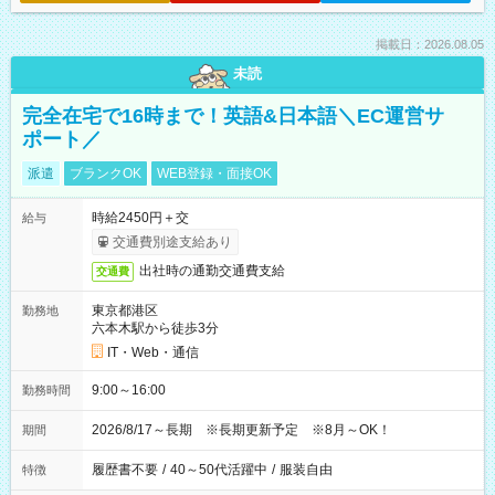
掲載日：2026.08.05
未読
完全在宅で16時まで！英語&日本語＼EC運営サ
ポート／
派遣
ブランクOK
WEB登録・面接OK
時給2450円＋交
給与
交通費別途支給あり
出社時の通勤交通費支給
交通費
東京都港区
勤務地
六本木駅から徒歩3分
IT・Web・通信
9:00～16:00
勤務時間
2026/8/17～長期 ※長期更新予定 ※8月～OK！
期間
履歴書不要
/
40～50代活躍中
/
服装自由
特徴