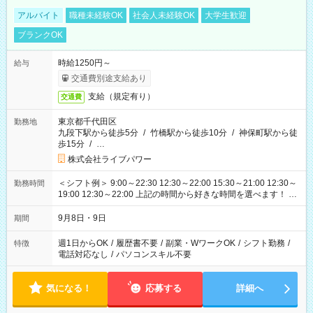
アルバイト
職種未経験OK
社会人未経験OK
大学生歓迎
ブランクOK
時給1250円～
給与
交通費別途支給あり
支給（規定有り）
交通費
東京都千代田区
勤務地
九段下駅から徒歩5分
/
竹橋駅から徒歩10分
/
神保町駅から徒
歩15分
/
…
株式会社ライブパワー
＜シフト例＞ 9:00～22:30 12:30～22:00 15:30～21:00 12:30～
勤務時間
19:00 12:30～22:00 上記の時間から好きな時間を選べます！ ※
時間は変更となる可能性があります
9月8日・9日
期間
週1日からOK
/
履歴書不要
/
副業・WワークOK
/
シフト勤務
/
特徴
電話対応なし
/
パソコンスキル不要
気になる！
応募する
詳細へ