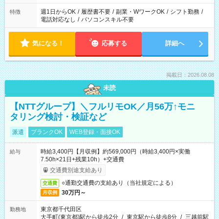
週1日からOK
/
履歴書不要
/
副業・WワークOK
/
シフト勤務
/
特徴
電話対応なし
/
パソコンスキル不要
気になる！
応募する
詳細へ
掲載日：2026.08.08
未読
【NTTグループ】＼フルリモOK／月56万↑モニ
タリング検討・検証など
派遣
ブランクOK
WEB登録・面接OK
時給3,400円【月収例】約569,000円（時給3,400円×実働
給与
7.50h×21日+残業10h）+交通費
交通費別途支給あり
○通勤交通費の支給あり（当社規定による）
交通費
30万円～
月収例
東京都千代田区
勤務地
大手町(東京都)駅から徒歩2分
/
東京駅から徒歩8分
/
三越前駅