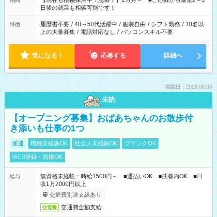
【現在も積極採用中！急募！】2カ月～ ■ご応募から最短2～3
期間
の方へ 今ご覧のお仕事で希望する勤務時間と、もう1つのお仕事
日後の就業も相談可能です！
の勤務時間。 合計で週40時間を超える場合は応募できません。
履歴書不要
/
40～50代活躍中
/
服装自由
/
シフト勤務
/
10名以
特徴
上の大量募集
/
電話対応なし
/
パソコンスキル不要
気になる！
応募する
詳細へ
掲載日：2026.08.08
未読
【オープニング募集】おばあちゃんのお散歩付
き添いも仕事の1つ
派遣
職種未経験OK
社会人未経験OK
ブランクOK
WEB登録・面接OK
無資格未経験：時給1500円～ ■週払いOK ■扶養内OK ■日
給与
収1万2000円以上
交通費別途支給あり
交通費全額支給
交通費