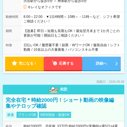
渋谷駅から徒歩5分
/
神泉駅から徒歩5分
キレイなオフィスです
8:00～22:00 ▼1日4時間～ 10時～・11時～など、シフト希望
勤務時間
ご相談ください！
【急募】即日～短期も長期もOK！最短翌月末まで 1か月ごとの
期間
更新が可能！開始日もご相談ください！
日払いOK
/
履歴書不要
/
副業・WワークOK
/
服装自由
/
シフト
特徴
勤務
/
10名以上の大量募集
/
パソコンスキル不要
気になる！
応募する
詳細へ
掲載日：2026.08.08
未読
完全在宅＊時給2000円！ショート動画の映像編
集やテロップ確認
派遣
ブランクOK
WEB登録・面接OK
時給2000円 月収例 33万円 時給2000円×実働8h×週5日×4週
給与