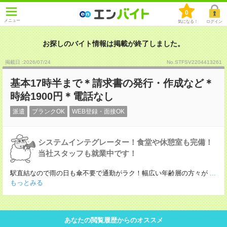
0
メニュー
気になる！
ログイン
お探しのバイト情報は掲載が終了しました。
掲載日 :2026
/
07
/
24
No.STFSV2204413261
基本17時半まで＊請求書の発行・作成など＊
時給1900円＊電話なし
派遣
ブランクOK
WEB登録・面接OK
システムインテグレーター！食堂や休憩室も完備！
当社スタッフも就業中です！
駅直結なので雨の日も傘不要で通勤がラク！幅広い年齢層の方々が
...
もっとみる
あなたの閲覧履歴からのオススメ