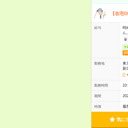
【在宅O
時
給与
ん
交
月
東
勤務地
新
1
勤務時間
2
期間
履
特徴
気に