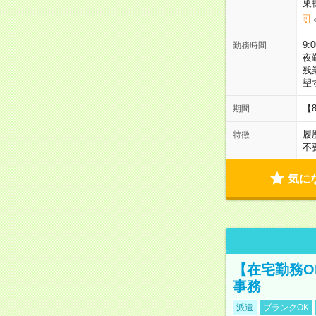
巣
9:
勤務時間
夜
残
望
【
期間
履
特徴
不
気に
【在宅勤務O
事務
派遣
ブランクOK