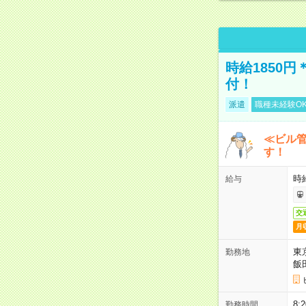
時給1850
付！
派遣
職種未経験O
≪ビル
す！
時
給与
交
月
東
勤務地
飯
8
勤務時間