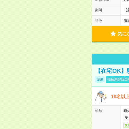
【
期間
履
特徴
気に
【在宅OK】
派遣
職種未経験O
10名以
時
給与
交