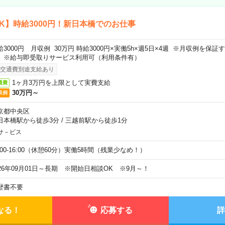
K】時給3000円！新日本橋でのお仕事
給3000円 月収例 30万円 時給3000円×実働5h×週5日×4週 ※月収例を保
。※給与即受取りサービス利用可（利用条件有）
交通費別途支給あり
1ヶ月3万円を上限として実費支給
通費
30万円～
収例
京都中央区
日本橋駅から徒歩3分
/
三越前駅から徒歩1分
サ－ビス
0:00-16:00（休憩60分）実働5時間（残業少なめ！）
026年09月01日～長期 ※開始日相談OK ※9月～！
歴書不要
なる！
応募する
詳