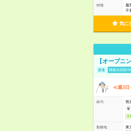
履
特徴
不
気に
【オープニン
派遣
職種未経験O
≪週3日
無
給与
交
東
勤務地