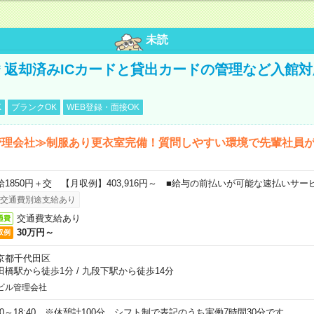
未読
円＊返却済みICカードと貸出カードの管理など入館
K
ブランクOK
WEB登録・面接OK
管理会社≫制服あり更衣室完備！質問しやすい環境で先輩社員
給1850円＋交 【月収例】403,916円～ ■給与の前払いが可能な速払いサー
交通費別途支給あり
交通費支給あり
通費
30万円～
収例
京都千代田区
田橋駅から徒歩1分
/
九段下駅から徒歩14分
ビル管理会社
:20～18:40 ※休憩計100分。シフト制で表記のうち実働7時間30分です。