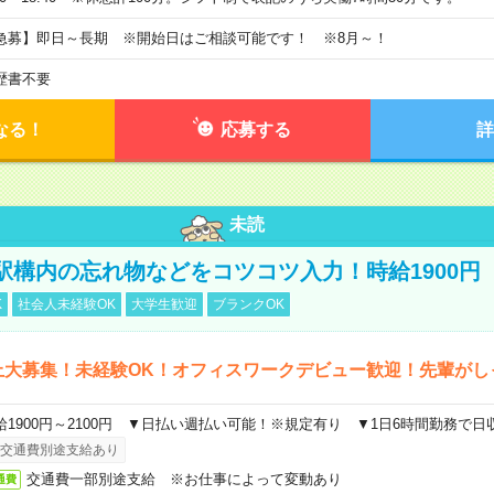
急募】即日～長期 ※開始日はご相談可能です！ ※8月～！
歴書不要
なる！
応募する
詳
未読
駅構内の忘れ物などをコツコツ入力！時給1900円
K
社会人未経験OK
大学生歓迎
ブランクOK
上大募集！未経験OK！オフィスワークデビュー歓迎！先輩がし
給1900円～2100円 ▼日払い週払い可能！※規定有り ▼1日6時間勤務で日
交通費別途支給あり
交通費一部別途支給 ※お仕事によって変動あり
通費