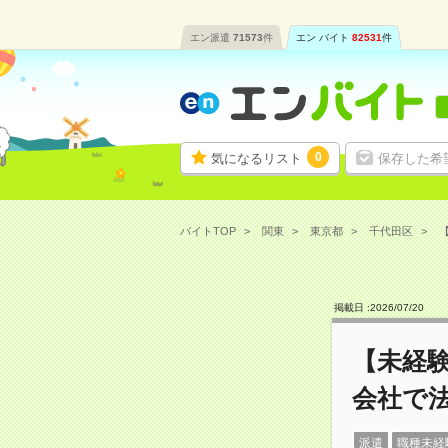
エン派遣
71573
件
エン バイト
82531
件
0
気になるリスト
保存した希
バイトTOP
関東
東京都
千代田区
【
掲載日 :
2026
/
07
/
20
【未経験
会社で
派遣
職種未経