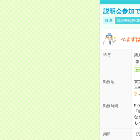
説明会参加で
派遣
職種未経験O
≪まずは
無
給与
交
東
勤務地
三
9:
勤務時間
「
な
も
【
期間