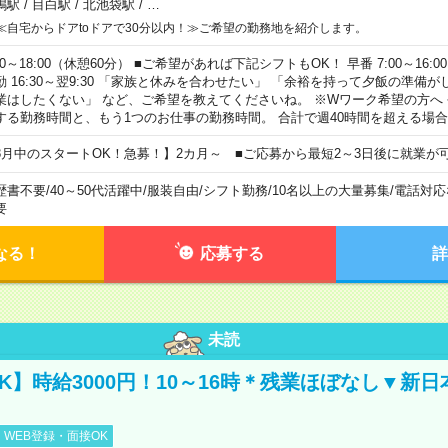
鴨駅
/
目白駅
/
北池袋駅
/
…
≪自宅からドアtoドアで30分以内！≫ご希望の勤務地を紹介します。
00～18:00（休憩60分） ■ご希望があれば下記シフトもOK！ 早番 7:00～16:00 遅
勤 16:30～翌9:30 「家族と休みを合わせたい」 「余裕を持って夕飯の準備
業はしたくない」 など、ご希望を教えてくださいね。 ※Wワーク希望の方へ
する勤務時間と、もう1つのお仕事の勤務時間。 合計で週40時間を超える場
8月中のスタートOK！急募！】2カ月～ ■ご応募から最短2～3日後に就業が
歴書不要
/
40～50代活躍中
/
服装自由
/
シフト勤務
/
10名以上の大量募集
/
電話対応
要
なる！
応募する
詳
未読
K】時給3000円！10～16時＊残業ほぼなし▼新
WEB登録・面接OK