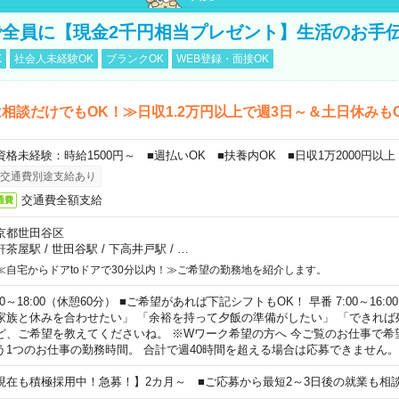
全員に【現金2千円相当プレゼント】生活のお手
K
社会人未経験OK
ブランクOK
WEB登録・面接OK
相談だけでもOK！≫日収1.2万円以上で週3日～＆土日休みも
資格未経験：時給1500円～ ■週払いOK ■扶養内OK ■日収1万2000円以上
交通費別途支給あり
交通費全額支給
通費
京都世田谷区
軒茶屋駅
/
世田谷駅
/
下高井戸駅
/
…
≪自宅からドアtoドアで30分以内！≫ご希望の勤務地を紹介します。
00～18:00（休憩60分） ■ご希望があれば下記シフトもOK！ 早番 7:00～16:00 遅
家族と休みを合わせたい」 「余裕を持って夕飯の準備がしたい」 「できれば
ど、ご希望を教えてくださいね。 ※Wワーク希望の方へ 今ご覧のお仕事で希
う1つのお仕事の勤務時間。 合計で週40時間を超える場合は応募できません。
現在も積極採用中！急募！】2カ月～ ■ご応募から最短2～3日後の就業も相