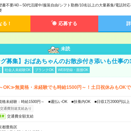
歴書不要
/
40～50代活躍中
/
服装自由
/
シフト勤務
/
10名以上の大量募集
/
電話対応
要
なる！
応募する
詳
未読
グ募集】おばあちゃんのお散歩付き添いも仕事の
K
社会人未経験OK
ブランクOK
WEB登録・面接OK
～OK≫無資格・未経験でも時給1500円～！土日祝休みもOK
資格未経験：時給1500円～ ■週払いOK ■扶養内OK ■日収1万2000円以上
交通費別途支給あり
交通費全額支給
通費
京都豊島区