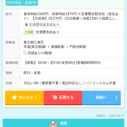
WEB登録・面接OK
基本時給1500円・深夜時給1875円 ※交通費全額支給（規定あ
給与
り） 【月収例】28.5万円（20日勤務＋深夜120h ※残業なしの場
合）
交通費別途支給あり
交通費支給あり
交通費
東京都江東区
勤務地
木場(東京都)駅
/
東陽町駅
/
門前仲町駅
空調ありの職場!
【夜勤】 20:00～翌5:00 休憩60分 [実働]8時間00分
勤務時間
即日～長期
期間
日払いOK
/
履歴書不要
/
電話対応なし
/
パソコンスキル不要
特徴
気になる！
応募する
詳細へ
掲載日：2026.08.07
未読