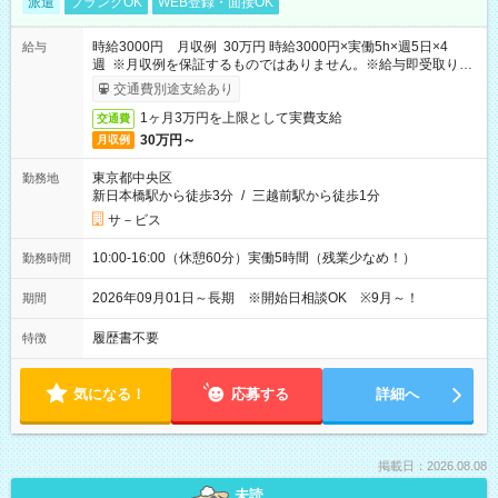
派遣
ブランクOK
WEB登録・面接OK
時給3000円 月収例 30万円 時給3000円×実働5h×週5日×4
給与
週 ※月収例を保証するものではありません。※給与即受取りサ
ービス利用可（利用条件有）
交通費別途支給あり
1ヶ月3万円を上限として実費支給
交通費
30万円～
月収例
東京都中央区
勤務地
新日本橋駅から徒歩3分
/
三越前駅から徒歩1分
サ－ビス
10:00-16:00（休憩60分）実働5時間（残業少なめ！）
勤務時間
2026年09月01日～長期 ※開始日相談OK ※9月～！
期間
履歴書不要
特徴
気になる！
応募する
詳細へ
掲載日：2026.08.08
未読