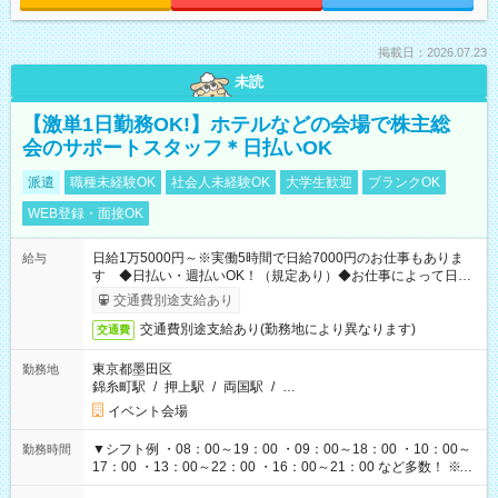
掲載日：2026.07.23
未読
【激単1日勤務OK!】ホテルなどの会場で株主総
会のサポートスタッフ＊日払いOK
派遣
職種未経験OK
社会人未経験OK
大学生歓迎
ブランクOK
WEB登録・面接OK
日給1万5000円～※実働5時間で日給7000円のお仕事もありま
給与
す ◆日払い・週払いOK！（規定あり）◆お仕事によって日給
も異なります
交通費別途支給あり
交通費別途支給あり(勤務地により異なります)
交通費
東京都墨田区
勤務地
錦糸町駅
/
押上駅
/
両国駅
/
…
イベント会場
▼シフト例 ・08：00～19：00 ・09：00～18：00 ・10：00～
勤務時間
17：00 ・13：00～22：00 ・16：00～21：00 など多数！ ※お
仕事により勤務時間が異なります