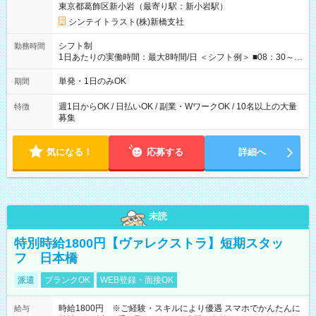
東京都葛飾区新小岩（最寄り駅：新小岩駅）
日給保障あり └早く終わっても”全額”支給！ ----- ≪ 法定研
修 ≫ 研修時の給与： 日給10，000円×3日間（24時間） ＝研
シンテイトラスト(株)新橋支社
修費として合計30，000円支給 ＋交通費全額支給 ※規定あり
【試用期間】試用期間なし
シフト制
勤務時間
1日あたりの実働時間：最大8時間/日 ＜シフト例＞ ■08：30～
17：30 ■20：00～翌5：00 など！ 上記時間内で、 実働8時
間・休憩1時間／日
単発・1日のみOK
期間
週1日からOK / 日払いOK / 副業・WワークOK / 10名以上の大量
特徴
募集
気になる！
応募する
詳細へ
未読
特別時給1800円【ヴァレクストラ】短期スタッ
フ 日本橋
派遣
ブランクOK
WEB登録・面接OK
時給1800円 ※ご経験・スキルにより優遇 スマホでかんたんに
給与