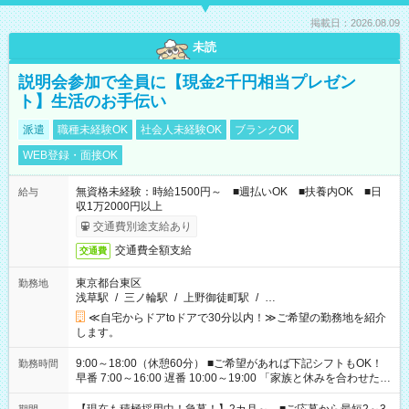
掲載日：2026.08.09
未読
説明会参加で全員に【現金2千円相当プレゼン
ト】生活のお手伝い
派遣
職種未経験OK
社会人未経験OK
ブランクOK
WEB登録・面接OK
無資格未経験：時給1500円～ ■週払いOK ■扶養内OK ■日
給与
収1万2000円以上
交通費別途支給あり
交通費全額支給
交通費
東京都台東区
勤務地
浅草駅
/
三ノ輪駅
/
上野御徒町駅
/
…
≪自宅からドアtoドアで30分以内！≫ご希望の勤務地を紹介
します。
9:00～18:00（休憩60分） ■ご希望があれば下記シフトもOK！
勤務時間
早番 7:00～16:00 遅番 10:00～19:00 「家族と休みを合わせた
い」 「余裕を持って夕飯の準備がしたい」 「できれば残業はし
たくない」 など、ご希望を教えてくださいね。 ※Wワーク希望