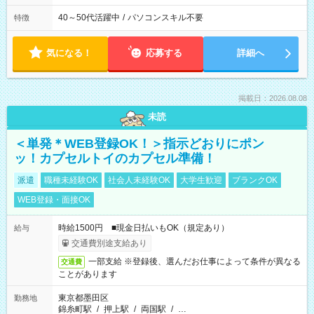
40～50代活躍中
/
パソコンスキル不要
特徴
気になる！
応募する
詳細へ
掲載日：2026.08.08
未読
＜単発＊WEB登録OK！＞指示どおりにポン
ッ！カプセルトイのカプセル準備！
派遣
職種未経験OK
社会人未経験OK
大学生歓迎
ブランクOK
WEB登録・面接OK
時給1500円 ■現金日払いもOK（規定あり）
給与
交通費別途支給あり
一部支給 ※登録後、選んだお仕事によって条件が異なる
交通費
ことがあります
東京都墨田区
勤務地
錦糸町駅
/
押上駅
/
両国駅
/
…