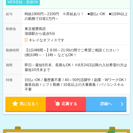
WEB登録・面接OK
時給1900円～2100円 ※昇給あり！ ■週払いOK ■1日6h以上
給与
の勤務で日収1万円～
東京都豊島区
勤務地
池袋駅から徒歩5分
キレイなオフィスです
【1日4時間～】8:00～21:00の間でご希望ご相談ください！
勤務時間
(例)10時～・11時～ などもOK！
即日～最短9月末、長期もOK！※8月24日以降の入社希望の方は
期間
最短10月末まで
日払いOK
/
履歴書不要
/
40～50代活躍中
/
副業・WワークOK
/
特徴
服装自由
/
シフト勤務
/
10名以上の大量募集
/
パソコンスキル
不要
気になる！
応募する
詳細へ