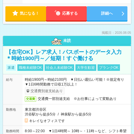
気になる！
応募する
詳細へ
掲載日：2026.08.05
未読
【在宅OK】レア求人！パスポートのデータ入力
＊時給1900円～／短期！すぐ働ける
派遣
職種未経験OK
社会人未経験OK
大学生歓迎
ブランクOK
時給1900円～時給2100円 ▼日払い週払い可能！※規定有り
給与
▼1日6時間勤務で日収1万以上！
交通費別途支給あり
交通費一部別途支給 ※お仕事によって変動あり
交通費
東京都渋谷区
勤務地
渋谷駅から徒歩5分
/
神泉駅から徒歩5分
キレイなオフィスです
8:00～22:00 ▼1日4時間～ 10時～・11時～など、シフト希望
勤務時間