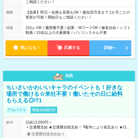
ご相談ください！
【急募】即日～短期も長期もOK！最短翌月末まで 1か月ごとの
期間
更新が可能！開始日もご相談ください！
日払いOK
/
履歴書不要
/
副業・WワークOK
/
服装自由
/
シフト
特徴
勤務
/
10名以上の大量募集
/
パソコンスキル不要
気になる！
応募する
詳細へ
未読
ちいさいかわいいキャラのイベントも！好きな
場所で働ける☆来社不要！働いたその日に給料
もらえる◎/T1
アルバイト
職種未経験OK
日給13,000円～
給与
＋交通費支給 ★交通費全額支給！ ┗案件により規定あり ★日払
いOK！（規定あり） ┗働いたその日に現金GET♪ お仕事後はコ
交通費別途支給あり
ンビニATMから 日払い分を引き落とせます！ 【試用期間】試