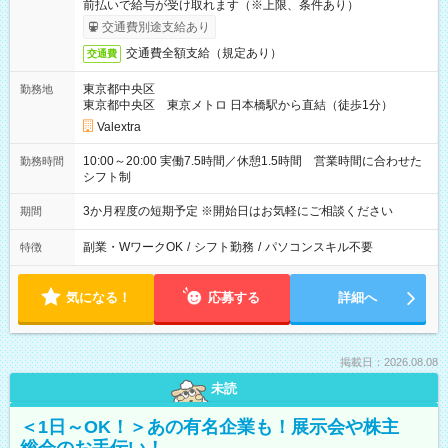
前払いで給与が受け取れます（※上限、条件あり）
交通費別途支給あり
交通費全額支給（規定あり）
交通費
東京都中央区
勤務地
東京都中央区 東京メトロ 日本橋駅から直結（徒歩1分）
Valextra
10:00～20:00 実働7.5時間／休憩1.5時間 営業時間に合わせた
勤務時間
シフト制
3か月程度の短期予定 ※開始日はお気軽にご相談ください
期間
副業・WワークOK
/
シフト勤務
/
パソコンスキル不要
特徴
気になる！
応募する
詳細へ
掲載日：2026.08.08
未読
＜1日～OK！＞あの有名企業も！展示会や株主