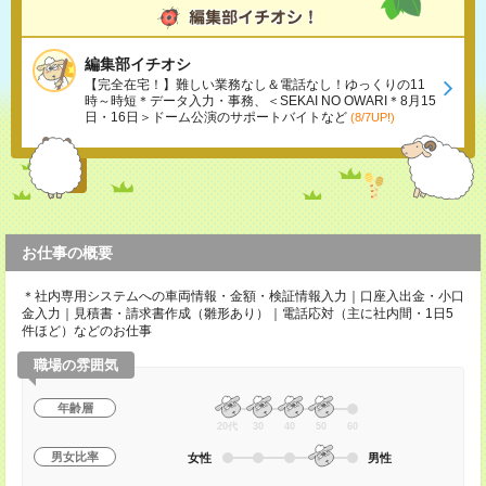
編集部イチオシ
【完全在宅！】難しい業務なし＆電話なし！ゆっくりの11
時～時短＊データ入力・事務、＜SEKAI NO OWARI＊8月15
日・16日＞ドーム公演のサポートバイトなど
(8/7UP!)
お仕事の概要
＊社内専用システムへの車両情報・金額・検証情報入力｜口座入出金・小口
金入力｜見積書・請求書作成（雛形あり）｜電話応対（主に社内間・1日5
件ほど）などのお仕事
職場の雰囲気
年齢層
20代
30
40
50
60
男女比率
女性
男性