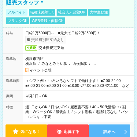
販売スタッフ＊
アルバイト
職種未経験OK
社会人未経験OK
大学生歓迎
ブランクOK
WEB登録・面接OK
日給1万5000円～ ■最大で日給2万8500円！
給与
交通費別途支給あり
交通費規定支給
交通費
横浜市西区
勤務地
横浜駅
/
みなとみらい駅
/
西横浜駅
/
…
イベント会場
＜シフト例＞ いろいろなシフトで働けます！ ■7:00-24:00
勤務時間
■8:00-21:00 ■9:00-21:00 ■18:00-翌7:00 ■20:30-翌11:00 など
単発1日～OK!
期間
週1日からOK
/
日払いOK
/
履歴書不要
/
40～50代活躍中
/
副
特徴
業・WワークOK
/
服装自由
/
シフト勤務
/
電話対応なし
/
パソ
コンスキル不要
気になる！
応募する
詳細へ