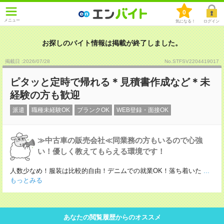
0
メニュー
気になる！
ログイン
お探しのバイト情報は掲載が終了しました。
掲載日 :2026
/
07
/
28
No.STFSV2204419017
ピタッと定時で帰れる＊見積書作成など＊未
経験の方も歓迎
派遣
職種未経験OK
ブランクOK
WEB登録・面接OK
≫中古車の販売会社≪同業務の方もいるので心強
い！優しく教えてもらえる環境です！
人数少なめ！服装は比較的自由！デニムでの就業OK！落ち着いた
...
もっとみる
あなたの閲覧履歴からのオススメ