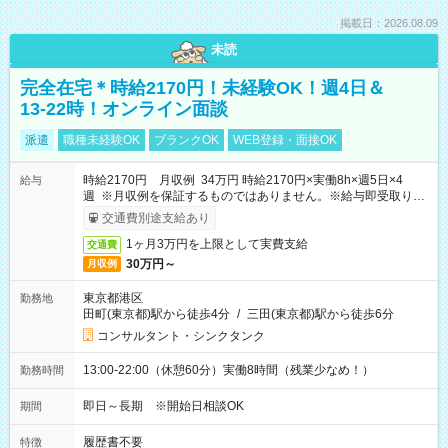
掲載日：2026.08.09
未読
完全在宅＊時給2170円！未経験OK！週4日＆
13-22時！オンライン面談
派遣
職種未経験OK
ブランクOK
WEB登録・面接OK
時給2170円 月収例 34万円 時給2170円×実働8h×週5日×4
給与
週 ※月収例を保証するものではありません。※給与即受取りサ
ービス利用可（利用条件有）
交通費別途支給あり
1ヶ月3万円を上限として実費支給
交通費
30万円～
月収例
東京都港区
勤務地
田町(東京都)駅から徒歩4分
/
三田(東京都)駅から徒歩6分
コンサルタント・シンクタンク
13:00-22:00（休憩60分）実働8時間（残業少なめ！）
勤務時間
即日～長期 ※開始日相談OK
期間
履歴書不要
特徴