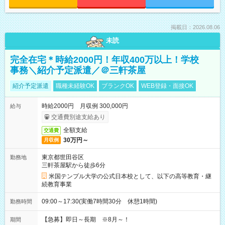
掲載日：2026.08.06
未読
完全在宅＊時給2000円！年収400万以上！学校
事務＼紹介予定派遣／＠三軒茶屋
紹介予定派遣
職種未経験OK
ブランクOK
WEB登録・面接OK
時給2000円 月収例 300,000円
給与
交通費別途支給あり
全額支給
交通費
30万円～
月収例
東京都世田谷区
勤務地
三軒茶屋駅から徒歩6分
米国テンプル大学の公式日本校として、以下の高等教育・継
続教育事業
09:00～17:30(実働7時間30分 休憩1時間)
勤務時間
【急募】即日～長期 ※8月～！
期間