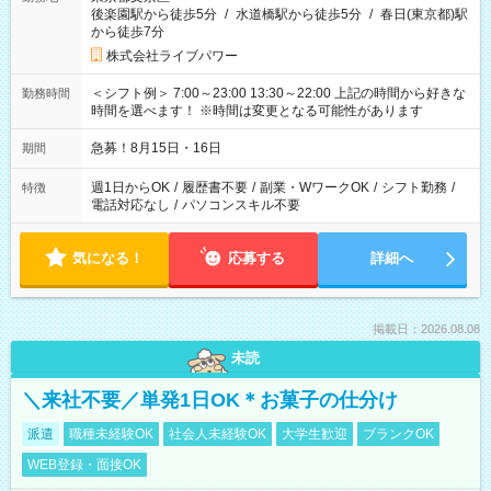
後楽園駅から徒歩5分
/
水道橋駅から徒歩5分
/
春日(東京都)駅
から徒歩7分
株式会社ライブパワー
＜シフト例＞ 7:00～23:00 13:30～22:00 上記の時間から好きな
勤務時間
時間を選べます！ ※時間は変更となる可能性があります
急募！8月15日・16日
期間
週1日からOK
/
履歴書不要
/
副業・WワークOK
/
シフト勤務
/
特徴
電話対応なし
/
パソコンスキル不要
気になる！
応募する
詳細へ
掲載日：2026.08.08
未読
＼来社不要／単発1日OK＊お菓子の仕分け
派遣
職種未経験OK
社会人未経験OK
大学生歓迎
ブランクOK
WEB登録・面接OK