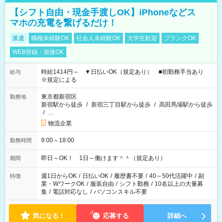
【シフト自由・現金手渡しOK】iPhoneなどス
マホの充電を繋げるだけ！
派遣
職種未経験OK
社会人未経験OK
大学生歓迎
ブランクOK
WEB登録・面接OK
時給1414円～ ▼日払いOK（規定あり） ■初勤務手当あり
給与
※規定による
東京都新宿区
勤務地
新宿駅から徒歩
/
新宿三丁目駅から徒歩
/
高田馬場駅から徒歩
/
…
物流企業
9:00～18:00
勤務時間
即日～OK！ 1日～働けます＾＾（規定あり）
期間
週1日からOK
/
日払いOK
/
履歴書不要
/
40～50代活躍中
/
副
特徴
業・WワークOK
/
服装自由
/
シフト勤務
/
10名以上の大量募
集
/
電話対応なし
/
パソコンスキル不要
気になる！
応募する
詳細へ