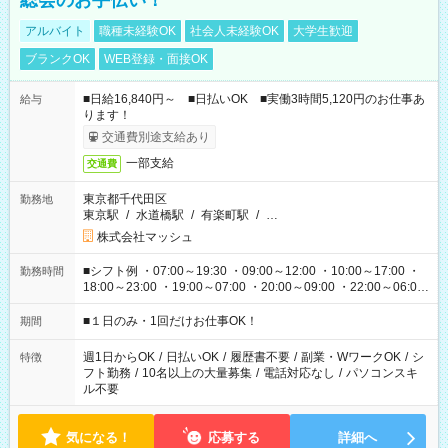
総会のお手伝い！
アルバイト
職種未経験OK
社会人未経験OK
大学生歓迎
ブランクOK
WEB登録・面接OK
■日給16,840円～ ■日払いOK ■実働3時間5,120円のお仕事あ
給与
ります！
交通費別途支給あり
一部支給
交通費
東京都千代田区
勤務地
東京駅
/
水道橋駅
/
有楽町駅
/
…
株式会社マッシュ
■シフト例 ・07:00～19:30 ・09:00～12:00 ・10:00～17:00 ・
勤務時間
18:00～23:00 ・19:00～07:00 ・20:00～09:00 ・22:00～06:00
etc ★最短で3時間で5,120円のお仕事から 15時間で2万円近く稼
げるお仕事も！ ご希望のお時間に合わせてご紹介！ ※シフトは
■１日のみ・1回だけお仕事OK！
期間
現場によって異なります。 ※勿論、休憩時間はあるのでご安心
ください！
週1日からOK
/
日払いOK
/
履歴書不要
/
副業・WワークOK
/
シ
特徴
フト勤務
/
10名以上の大量募集
/
電話対応なし
/
パソコンスキ
ル不要
気になる！
応募する
詳細へ