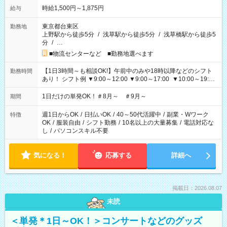
時給1,500円～1,875円
給与
東京都台東区
勤務地
上野駅から徒歩5分
/
浅草駅から徒歩5分
/
浅草橋駅から徒歩5
分
/
…
■物流センターなど ■勤務地選べます
【1日3時間～も相談OK!】午前中のみや18時以降などのシフト
勤務時間
あり！ シフト例 ▼9:00～12:00 ▼9:00～17:00 ▼10:00～19:00
▼18:00～21:00
1日だけの単発OK！＃8月～ ＃9月～
期間
週1日からOK
/
日払いOK
/
40～50代活躍中
/
副業・Wワーク
特徴
OK
/
服装自由
/
シフト勤務
/
10名以上の大量募集
/
電話対応な
し
/
パソコンスキル不要
気になる！
応募する
詳細へ
掲載日：2026.08.07
未読
＜単発＊1日～OK！＞コンサートなどのグッズ