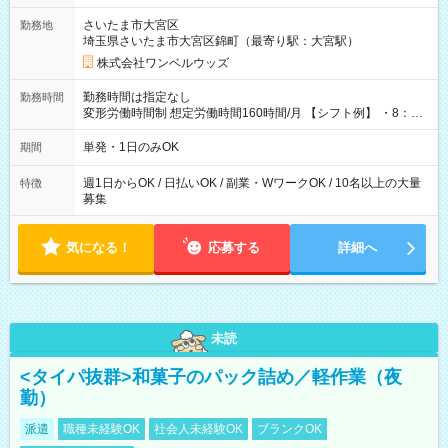
用期間なし
さいたま市大宮区
勤務地
埼玉県さいたま市大宮区錦町（最寄り駅：大宮駅）
株式会社ワンベルウッズ
勤務時間は指定なし
勤務時間
変形労働時間制 想定労働時間160時間/月 【シフト例】 ・8：00
～21：00
単発・1日のみOK
期間
週1日からOK / 日払いOK / 副業・WワークOK / 10名以上の大量
特徴
募集
気になる！
応募する
詳細へ
未読
<タイパ抜群>和菓子のパック詰め／軽作業（夜
勤）
派遣
職種未経験OK
社会人未経験OK
ブランクOK