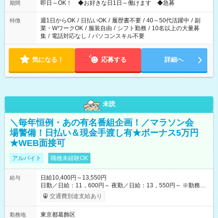
即日～OK！ ◆お好きな日1日～働けます ◆急募
期間
週1日からOK
/
日払いOK
/
履歴書不要
/
40～50代活躍中
/
副
特徴
業・WワークOK
/
服装自由
/
シフト勤務
/
10名以上の大量募
集
/
電話対応なし
/
パソコンスキル不要
気になる！
応募する
詳細へ
未読
＼毎年恒例・あの有名番組企画！／マラソン会
場警備！日払い＆現金手渡し有★ボーナス5万円
★WEB面接可
アルバイト
職種未経験OK
日給10,400円～13,550円
給与
日勤／日給：11，600円～ 夜勤／日給：13，550円～ ※勤務数
が週2日以下の場合 日勤／日給：10，400円 夜勤／日給：12，
交通費別途支給あり
350円 ■交通費別途全額支給 ※規定あり ■支払方法：日払い └日
給のうち7，000円を現金先払い ※稼働分 ※週払い・月払いOK
東京都葛飾区
勤務地
⇒希望をお聞かせください♪ ■各種資格手当あり ■残業手当あり ■