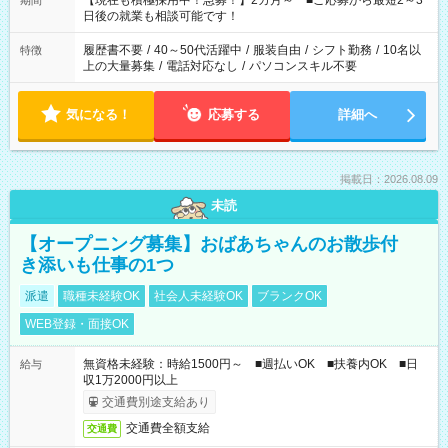
【現在も積極採用中！急募！】2カ月～ ■ご応募から最短2～3
期間
の方へ 今ご覧のお仕事で希望する勤務時間と、もう1つのお仕事
日後の就業も相談可能です！
の勤務時間。 合計で週40時間を超える場合は応募できません。
履歴書不要
/
40～50代活躍中
/
服装自由
/
シフト勤務
/
10名以
特徴
上の大量募集
/
電話対応なし
/
パソコンスキル不要
気になる！
応募する
詳細へ
掲載日：2026.08.09
未読
【オープニング募集】おばあちゃんのお散歩付
き添いも仕事の1つ
派遣
職種未経験OK
社会人未経験OK
ブランクOK
WEB登録・面接OK
無資格未経験：時給1500円～ ■週払いOK ■扶養内OK ■日
給与
収1万2000円以上
交通費別途支給あり
交通費全額支給
交通費