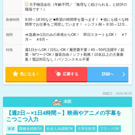
大手物流会社（年齢不問／「無理なく続けられる」と好評の
職場です！）
9:00～18:00など ■希望の時間帯を選べます！ ▼他にも様々な時
勤務時間
間帯でお仕事をご用意しています！ ＜シフト例＞ 8:30～12:00
17:00～22:00 13:00～22:00 22:00～翌6:00 など
≪急募≫1日のみの単発からOK！ 即日スタートもOK！ ＃7
期間
月～ ＃8月～
週1日からOK
/
日払いOK
/
履歴書不要
/
40～50代活躍中
/
副
特徴
業・WワークOK
/
服装自由
/
シフト勤務
/
10名以上の大量募
集
/
電話対応なし
/
パソコンスキル不要
気になる！
応募する
詳細へ
掲載日：2026.08.05
未読
【週2日～×1日4時間～】映画やアニメの字幕を
こつこつ入力
派遣
職種未経験OK
社会人未経験OK
大学生歓迎
ブランクOK