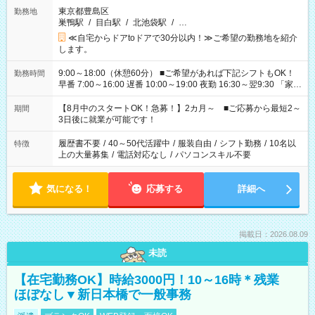
東京都豊島区
勤務地
巣鴨駅
/
目白駅
/
北池袋駅
/
…
≪自宅からドアtoドアで30分以内！≫ご希望の勤務地を紹介
します。
9:00～18:00（休憩60分） ■ご希望があれば下記シフトもOK！
勤務時間
早番 7:00～16:00 遅番 10:00～19:00 夜勤 16:30～翌9:30 「家族
と休みを合わせたい」 「余裕を持って夕飯の準備がしたい」
「できれば残業はしたくない」 など、ご希望を教えてください
【8月中のスタートOK！急募！】2カ月～ ■ご応募から最短2～
期間
ね。 ※Wワーク希望の方へ 今ご覧のお仕事で希望する勤務時間
3日後に就業が可能です！
と、もう1つのお仕事の勤務時間。 合計で週40時間を超える場
合は応募できません。
履歴書不要
/
40～50代活躍中
/
服装自由
/
シフト勤務
/
10名以
特徴
上の大量募集
/
電話対応なし
/
パソコンスキル不要
気になる！
応募する
詳細へ
掲載日：2026.08.09
未読
【在宅勤務OK】時給3000円！10～16時＊残業
ほぼなし▼新日本橋で一般事務