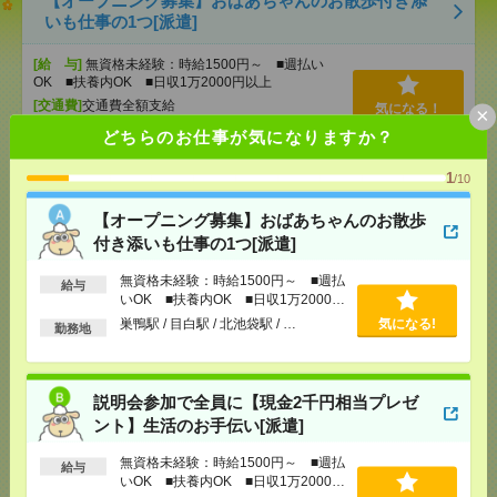
【オープニング募集】おばあちゃんのお散歩付き添
いも仕事の1つ[派遣]
[給 与]
無資格未経験：時給1500円～ ■週払い
OK ■扶養内OK ■日収1万2000円以上
[交通費]
交通費全額支給
気になる！
×
[勤務地]
巣鴨駅
/
目白駅
/
北池袋駅
/
…
どちらのお仕事が気になりますか？
1
/10
説明会参加で全員に【現金2千円相当プレゼント】生
活のお手伝い[派遣]
【オープニング募集】おばあちゃんのお散歩
付き添いも仕事の1つ[派遣]
[給 与]
無資格未経験：時給1500円～ ■週払い
OK ■扶養内OK ■日収1万2000円以上
無資格未経験：時給1500円～ ■週払
給与
[交通費]
交通費全額支給
気になる！
いOK ■扶養内OK ■日収1万2000円
[勤務地]
成城学園前駅
/
池尻大橋駅
/
尾山台駅
/
…
以上
巣鴨駅 / 目白駅 / 北池袋駅 / …
気になる!
勤務地
2名募集！時給1800円！基本17時15分まで＊12月まで
＊受診状況の集計など[派遣]
説明会参加で全員に【現金2千円相当プレゼ
ント】生活のお手伝い[派遣]
[給 与]
時給1800円＋交 【月収例】279,000円
～ ■給与の前払いが可能な速払いサービスあり
無資格未経験：時給1500円～ ■週払
給与
[交通費]
交通費支給あり
いOK ■扶養内OK ■日収1万2000円