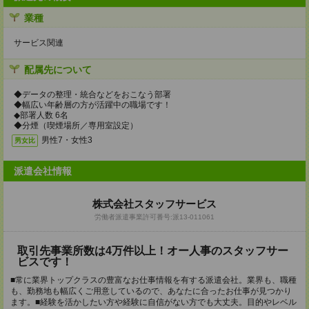
業種
サービス関連
配属先について
◆データの整理・統合などをおこなう部署
◆幅広い年齢層の方が活躍中の職場です！
◆部署人数 6名
◆分煙（喫煙場所／専用室設定）
男性7・女性3
男女比
派遣会社情報
株式会社スタッフサービス
労働者派遣事業許可番号:派13-011061
取引先事業所数は4万件以上！オー人事のスタッフサー
ビスです！
■常に業界トップクラスの豊富なお仕事情報を有する派遣会社。業界も、職種
も、勤務地も幅広くご用意しているので、あなたに合ったお仕事が見つかり
ます。■経験を活かしたい方や経験に自信がない方でも大丈夫。目的やレベル