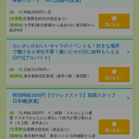
事務サポート＊50代活躍中[派遣]
[給 与]
時給2000円＋交
[交通費]
交通費支給(社内規定あり)
気になる！
[勤務地]
大手町(東京都)駅から徒歩1分
/
東京駅から
徒歩6分
ちいさいかわいいキャラのイベントも！好きな場所
で働ける☆来社不要！働いたその日に給料もらえる
◎/T1[アルバイト]
[給 与]
日給13,000円～
[勤務地]
東京都新宿区新宿（最寄り駅：新宿駅）
気になる！
特別時給1800円【ヴァレクストラ】短期スタッフ
日本橋[派遣]
[給 与]
時給1800円 ※ご経験・スキルにより優
遇 スマホでかんたんに前払いで給与が受け取れま
す（※上限、条件あり）
[交通費]
交通費全額支給（規定あり）
気になる！
[勤務地]
東京都中央区 東京メトロ 日本橋駅から直