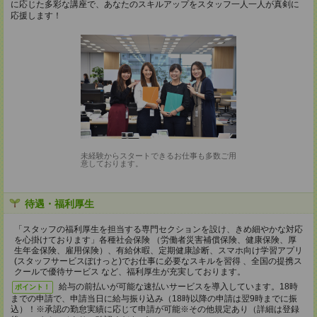
に応じた多彩な講座で、あなたのスキルアップをスタッフ一人一人が真剣に
応援します！
未経験からスタートできるお仕事も多数ご用
意しております。
待遇・福利厚生
「スタッフの福利厚生を担当する専門セクションを設け、きめ細やかな対応
を心掛けております」各種社会保険 （労働者災害補償保険、健康保険、厚
生年金保険、雇用保険）、有給休暇、定期健康診断、スマホ向け学習アプリ
(スタッフサービスぽけっと)でお仕事に必要なスキルを習得 、全国の提携ス
クールで優待サービス など、福利厚生が充実しております。
給与の前払いが可能な速払いサービスを導入しています。18時
ポイント！
までの申請で、申請当日に給与振り込み（18時以降の申請は翌9時までに振
込）！※承認の勤怠実績に応じて申請が可能※その他規定あり（詳細は登録