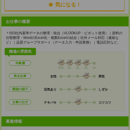
気になる！
お仕事の概要
＊ISO社内基準データの整理・統合（VLOOKUP・ピボット使用）｜資料の
分類整理・WordのExcel化・複数Excelの結合｜社外メール対応（連絡な
ど）｜品質グループサポート（データ入力・申請業務）｜電話応対など。
職場の雰囲気
年齢層
20代
30
40
50
60
男女比率
女性
男性
職場の様子
活気あり
しずか
仕事の仕方
テキパキ
コツコツ
募集情報