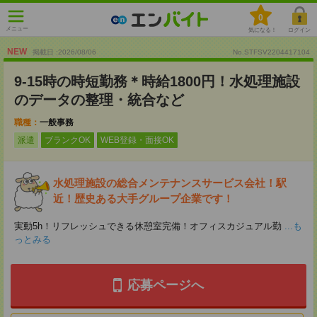
0
メニュー
気になる！
ログイン
NEW
掲載日 :2026
/
08
/
06
No.STFSV2204417104
9-15時の時短勤務＊時給1800円！水処理施設
のデータの整理・統合など
職種：
一般事務
派遣
ブランクOK
WEB登録・面接OK
水処理施設の総合メンテナンスサービス会社！駅
近！歴史ある大手グループ企業です！
実動5h！リフレッシュできる休憩室完備！オフィスカジュアル勤
...も
っとみる
応募ページへ