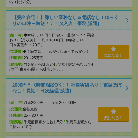
結（徒歩1分）
【完全在宅！】難しい業務なし＆電話なし！ゆっく
りの11時～時短＊データ入力・事務[派遣]
[給 与]
◆時給1,700円＊日払い・週払いOK＊昇給
あり♪【月収例】 ・約204,000円 （時給1,700
円 × 実働6h × 20日）
[交通費]
◆全額支給 ＊家が少し遠くても安心！
気になる！
[月収例]
20～25万円
[勤務地]
竹芝駅から徒歩2分
/
浜松町駅から徒歩4分
/
大門(東京都)駅から徒歩5分
/
…
2000円＊《時間相談OK！》社員実績あり！電話ほぼ
なし！長期！日次経理[派遣]
[給 与]
時給2000円 月収例 260,000円
[交通費]
全額支給
[月収例]
25～30万円
気になる！
[勤務地]
千歳船橋駅から徒歩5分
/
千歳烏山駅から
民間バス10分