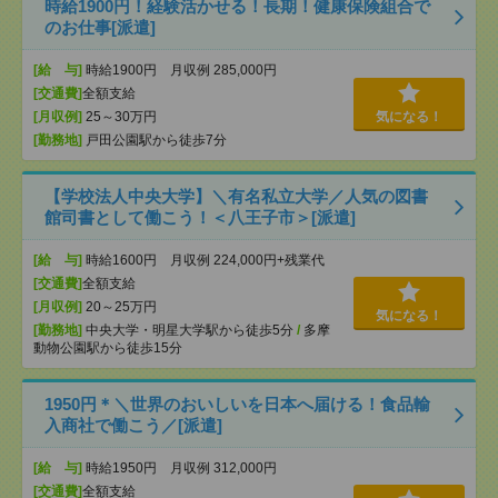
時給1900円！経験活かせる！長期！健康保険組合で
のお仕事[派遣]
[給 与]
時給1900円 月収例 285,000円
[交通費]
全額支給
[月収例]
25～30万円
気になる！
[勤務地]
戸田公園駅から徒歩7分
【学校法人中央大学】＼有名私立大学／人気の図書
館司書として働こう！＜八王子市＞[派遣]
[給 与]
時給1600円 月収例 224,000円+残業代
[交通費]
全額支給
[月収例]
20～25万円
気になる！
[勤務地]
中央大学・明星大学駅から徒歩5分
/
多摩
動物公園駅から徒歩15分
1950円＊＼世界のおいしいを日本へ届ける！食品輸
入商社で働こう／[派遣]
[給 与]
時給1950円 月収例 312,000円
[交通費]
全額支給