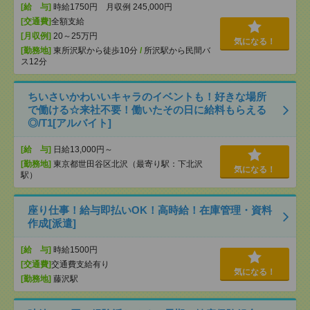
[給 与]
時給1750円 月収例 245,000円
[交通費]
全額支給
[月収例]
20～25万円
気になる！
[勤務地]
東所沢駅から徒歩10分
/
所沢駅から民間バ
ス12分
ちいさいかわいいキャラのイベントも！好きな場所
で働ける☆来社不要！働いたその日に給料もらえる
◎/T1[アルバイト]
[給 与]
日給13,000円～
[勤務地]
東京都世田谷区北沢（最寄り駅：下北沢
気になる！
駅）
座り仕事！給与即払いOK！高時給！在庫管理・資料
作成[派遣]
[給 与]
時給1500円
[交通費]
交通費支給有り
気になる！
[勤務地]
藤沢駅