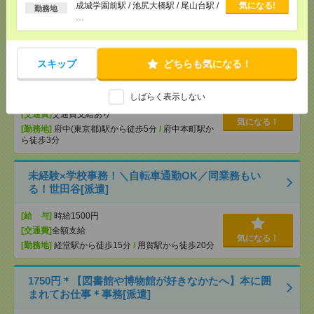
[月収例]
25～30万円
気になる！
以上
成城学園前駅 / 池尻大橋駅 / 尾山台駅 /
気になる!
勤務地
[勤務地]
御茶ノ水駅から徒歩1分
/
新御茶ノ水駅か
…
ら徒歩1分
17時まで＊3名の大募集＊申請受付業務など[派遣]
スキップ
どちらも気になる！
[給 与]
時給1450円～1500円＋交 ■給与の前払い
しばらく表示しない
が可能な速払いサービスあり
[交通費]
交通費支給あり
気になる！
[勤務地]
府中(東京都)駅から徒歩5分
/
府中本町駅か
ら徒歩3分
未経験×学校事務！＼自転車通勤OK／同業務もい
る！世田谷[派遣]
[給 与]
時給1500円
[交通費]
全額支給
気になる！
[勤務地]
経堂駅から徒歩15分
/
用賀駅から徒歩20分
1750円＊【図書館や博物館が好きなかたへ】本に囲
まれてお仕事＊事務[派遣]