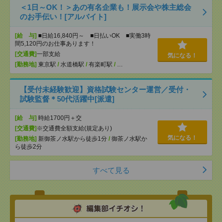
＜1日～OK！＞あの有名企業も！展示会や株主総会
のお手伝い！[アルバイト]
[給 与]
■日給16,840円～ ■日払いOK ■実働3時
間5,120円のお仕事あります！
[交通費]
一部支給
気になる！
[勤務地]
東京駅
/
水道橋駅
/
有楽町駅
/
…
【受付未経験歓迎】資格試験センター運営／受付・
試験監督＊50代活躍中[派遣]
[給 与]
時給1700円＋交
[交通費]
※交通費全額支給(規定あり)
気になる！
[勤務地]
新御茶ノ水駅から徒歩1分
/
御茶ノ水駅か
ら徒歩2分
すべて見る