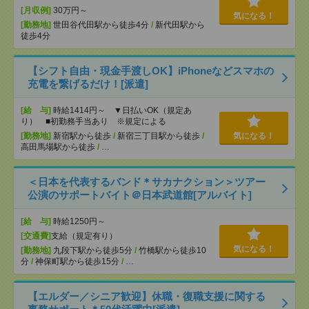
[月収例]
30万円～
気になる！
[勤務地]
世田谷代田駅から徒歩4分
/
新代田駅から
徒歩4分
【シフト自由・現金手渡しOK】iPhoneなどスマホの
充電を繋げるだけ！[派遣]
[給 与]
時給1414円～ ▼日払いOK（規定あ
り） ■初勤務手当あり ※規定による
[勤務地]
新宿駅から徒歩
/
新宿三丁目駅から徒歩
/
気になる！
高田馬場駅から徒歩
/
…
＜日本を代表するバンド＊サカナクション＞ツアー
公演のサポートバイト＠日本武道館[アルバイト]
[給 与]
時給1250円～
[交通費]
支給（規定有り）
気になる！
[勤務地]
九段下駅から徒歩5分
/
竹橋駅から徒歩10
分
/
神保町駅から徒歩15分
/
…
【エルダー／シニア歓迎】休職・復職支援に関する