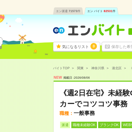
エン派遣
71573
件
エン バイト
82531
件
0
気になるリスト
保存した希
バイトTOP
関東
神奈川県
港北区
《
NEW
掲載日 :
2026
/
08
/
06
《週2日在宅》未経験
カーでコツコツ事務
一般事務
職種：
派遣
職種未経験OK
ブランクOK
WEB