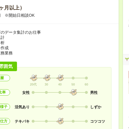
ヶ月以上）
 ※開始日相談OK
どのデータ集計のお仕事
集計
分析
料作成
庶務業務
雰囲気
層
20代
30
40
50
60
比率
女性
男性
様子
活気あり
しずか
仕方
テキパキ
コツコツ