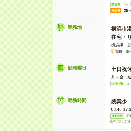
1ヶ
交通費
25
月収例
勤務地
横浜市
在宅・
横浜線 新
電機・電
勤務曜日
土日祝
月～金／週
土
休日休暇
勤務時間
残業少
08:45-
月
残業時間
基本的には発