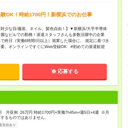
験OK！時給1700円！新横浜でのお仕事
応対少な目/服装、ネイル、髪色自由！】▼新横浜/大手半導体
綺麗なビルでの勤務！派遣スタッフさんも多数活躍中の企業
で終日（実働6時間/日以上）就業した場合に、 規定に基づき
要、オンラインですぐにWeb登録OK #初めての派遣歓迎
応募する
円 月収例 26万円 時給1700円×実働7h45m×週5日×4週 ※月
証するものではありません。
途支給あり