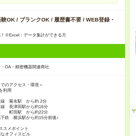
OK / ブランクOK / 履歴書不要 / WEB登録・
K！※Excel：データ集計ができる方
・OA・精密機器関連商社
までのアクセス・環境＞
を利用
線 菊名駅 から約 2分
線 長津田駅から約16分
線 町田駅 から約22分
下鉄 横浜駅から約15分前後♪
ススメポイント
麗なオフィスビル