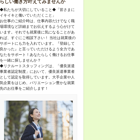
らしい働き方叶えてみませんか
◆私たちが大切にしていること◆「皆さまに
イキイキと働いていただくこと」
お仕事のご紹介時は、仕事内容だけでなく職
場環境など詳細までお伝えするよう心がけて
います。それでも就業後に気になることがあ
れば、すぐにご相談下さい！ 当社は就業後の
サポートにも力を入れています。『登録して
良かった』と言っていただけるよう全力であ
なたをサポート！あなたらしく働けるお仕事
を一緒に探しませんか？
◆リクルートスタッフィングは、「優良派遣
事業者認定制度」において、優良派遣事業者
として認定を取得しています。大手企業や人
気企業をはじめ、バリエーション豊かな就業
先のお仕事をご紹介します！