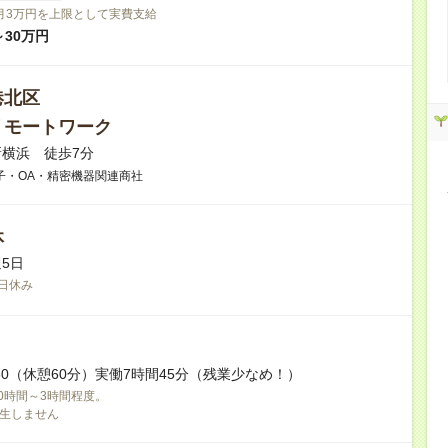
月3万円を上限として実費支給
～30万円
港北区
リモートワーク
横浜 徒歩7分
子・OA・精密機器関連商社
休
5日
日休み
17:30（休憩60分）実働7時間45分（残業少なめ！）
0時間～3時間程度。
生しません