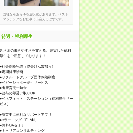
当社ならあらゆる選択肢があります。ベスト
マッチングなお仕事に出会えるはずです。
待遇・福利厚生
皆さまの働きやすさを支える、充実した福利
厚生をご用意しております！
●社会保険完備（協会けんぽ加入）
●定期健康診断
●リクルートグループ団体保険制度
●ベビーシッター割引サービス
●出産育児一時金
●給与の即受け取りOK
●ベネフィット・ステーション（福利厚生サー
ビス）
●就業中に便利なサポートアプリ
●eラーニング「ELAN」
●無料OAセミナー
●キャリアコンサルティング