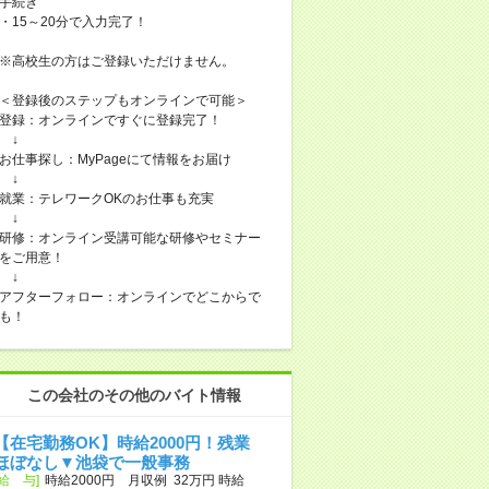
手続き
・15～20分で入力完了！
※高校生の方はご登録いただけません。
＜登録後のステップもオンラインで可能＞
登録：オンラインですぐに登録完了！
↓
お仕事探し：MyPageにて情報をお届け
↓
就業：テレワークOKのお仕事も充実
↓
研修：オンライン受講可能な研修やセミナー
をご用意！
↓
アフターフォロー：オンラインでどこからで
も！
この会社のその他のバイト情報
【在宅勤務OK】時給2000円！残業
ほぼなし▼池袋で一般事務
[給 与]
時給2000円 月収例 32万円 時給