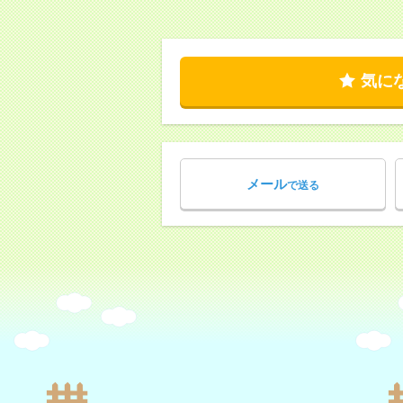
気に
メール
で送る