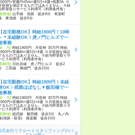
2000円×実働7h45m×週5日×4週+残業5h ※
月収例を保証するものではありません。※給
与即受取りサービス利用可（利用条件有）
[勤務地]
山手線 池袋 徒歩9分 有楽町
線 東池袋 徒歩5分
【在宅勤務OK】時給1900円！10時
～＊未経験OK！虎ノ門ヒルズで一
般事務
[給 与]
時給1900円 月収例 30万円 時給
1900円×実働8h×週5日×4週 ※月収例を保証
するものではありません。※給与即受取りサ
ービス利用可（利用条件有）
[勤務地]
日比谷線 虎ノ門ヒルズ 徒歩2
分 三田線 御成門 徒歩10分
【在宅勤務OK】時給1900円！未経
験OK！残業ほぼなし▼飯田橋で一
般事務
[給 与]
時給1900円 月収例 30万円 時給
1900円×実働8h×週5日×4週 ※月収例を保証
するものではありません。※給与即受取りサ
ービス利用可（利用条件有）
[勤務地]
総武線 飯田橋 徒歩3分 丸ノ内
線(池袋－荻窪) 後楽園 徒歩10分
株式会社リクルートスタッフィングのバ
イト一覧へ