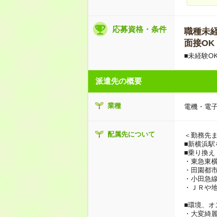
応募資格・条件
職種未経験
面接OK
■未経験O
派遣先の概要
業種
電機・電子
配属先について
＜勤務先
■新横浜駅
■乗り換え
・東急東横
・田園都市
・小田急
・ＪＲや地
■環境、オ
・大変綺