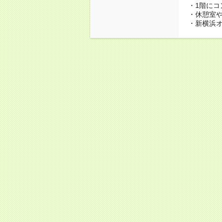
・1階に
・休憩室
・新横浜