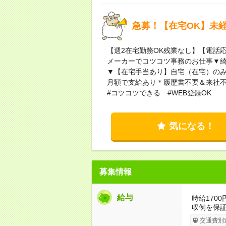
急募！【在宅OK】未経
【週2在宅勤務OK残業なし】【電話
メーカーでコツコツ事務のお仕事▼
▼【在宅手当あり】自宅（在宅）のみ
月額で支給あり＊履歴書不要＆来社不
#コツコツできる #WEB登録OK
気になる！
募集情報
給与
時給1700
収例を保
交通費別