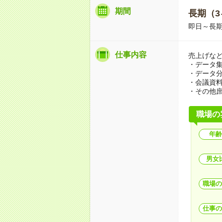
期間
長期（3
即日～長期
仕事内容
売上げな
・データ
・データ
・会議資
・その他
職場の
年齢
男女
職場の
仕事の