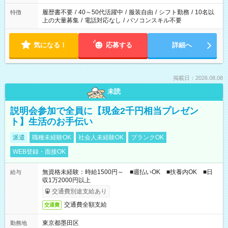
と、もう1つのお仕事の勤務時間。 合計で週40時間を超える場
合は応募できません。
履歴書不要
/
40～50代活躍中
/
服装自由
/
シフト勤務
/
10名以
特徴
上の大量募集
/
電話対応なし
/
パソコンスキル不要
気になる！
応募する
詳細へ
掲載日：2026.08.08
未読
説明会参加で全員に【現金2千円相当プレゼン
ト】生活のお手伝い
派遣
職種未経験OK
社会人未経験OK
ブランクOK
WEB登録・面接OK
無資格未経験：時給1500円～ ■週払いOK ■扶養内OK ■日
給与
収1万2000円以上
交通費別途支給あり
交通費全額支給
交通費
東京都墨田区
勤務地