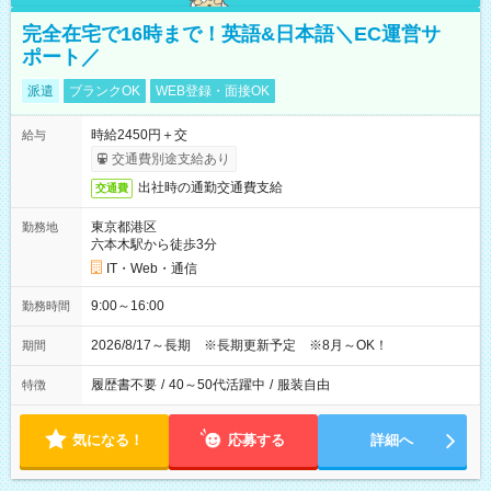
完全在宅で16時まで！英語&日本語＼EC運営サ
ポート／
派遣
ブランクOK
WEB登録・面接OK
時給2450円＋交
給与
交通費別途支給あり
出社時の通勤交通費支給
交通費
東京都港区
勤務地
六本木駅から徒歩3分
IT・Web・通信
9:00～16:00
勤務時間
2026/8/17～長期 ※長期更新予定 ※8月～OK！
期間
履歴書不要
/
40～50代活躍中
/
服装自由
特徴
気になる！
応募する
詳細へ