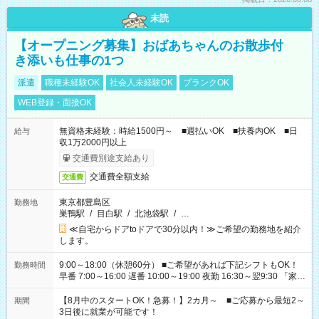
未読
【オープニング募集】おばあちゃんのお散歩付
き添いも仕事の1つ
派遣
職種未経験OK
社会人未経験OK
ブランクOK
WEB登録・面接OK
無資格未経験：時給1500円～ ■週払いOK ■扶養内OK ■日
給与
収1万2000円以上
交通費別途支給あり
交通費全額支給
交通費
東京都豊島区
勤務地
巣鴨駅
/
目白駅
/
北池袋駅
/
…
≪自宅からドアtoドアで30分以内！≫ご希望の勤務地を紹介
します。
9:00～18:00（休憩60分） ■ご希望があれば下記シフトもOK！
勤務時間
早番 7:00～16:00 遅番 10:00～19:00 夜勤 16:30～翌9:30 「家族
と休みを合わせたい」 「余裕を持って夕飯の準備がしたい」
「できれば残業はしたくない」 など、ご希望を教えてください
【8月中のスタートOK！急募！】2カ月～ ■ご応募から最短2～
期間
ね。 ※Wワーク希望の方へ 今ご覧のお仕事で希望する勤務時間
3日後に就業が可能です！