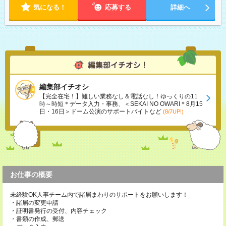
気になる！
応募する
詳細へ
編集部イチオシ
【完全在宅！】難しい業務なし＆電話なし！ゆっくりの11
時～時短＊データ入力・事務、＜SEKAI NO OWARI＊8月15
日・16日＞ドーム公演のサポートバイトなど
(8/7UP!)
お仕事の概要
未経験OK人事チーム内で諸届まわりのサポートをお願いします！
・諸届の変更申請
・証明書発行の受付、内容チェック
・書類の作成、郵送