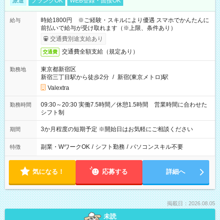
派遣
ブランクOK
WEB登録・面接OK
時給1800円 ※ご経験・スキルにより優遇 スマホでかんたんに
給与
前払いで給与が受け取れます（※上限、条件あり）
交通費別途支給あり
交通費全額支給（規定あり）
交通費
東京都新宿区
勤務地
新宿三丁目駅から徒歩2分
/
新宿(東京メトロ)駅
Valextra
09:30～20:30 実働7.5時間／休憩1.5時間 営業時間に合わせた
勤務時間
シフト制
3か月程度の短期予定 ※開始日はお気軽にご相談ください
期間
副業・WワークOK
/
シフト勤務
/
パソコンスキル不要
特徴
気になる！
応募する
詳細へ
掲載日：2026.08.05
未読