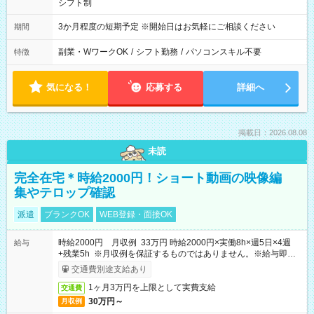
シフト制
3か月程度の短期予定 ※開始日はお気軽にご相談ください
期間
副業・WワークOK
/
シフト勤務
/
パソコンスキル不要
特徴
気になる！
応募する
詳細へ
掲載日：2026.08.08
未読
完全在宅＊時給2000円！ショート動画の映像編
集やテロップ確認
派遣
ブランクOK
WEB登録・面接OK
時給2000円 月収例 33万円 時給2000円×実働8h×週5日×4週
給与
+残業5h ※月収例を保証するものではありません。※給与即受
取りサービス利用可（利用条件有）
交通費別途支給あり
1ヶ月3万円を上限として実費支給
交通費
30万円～
月収例