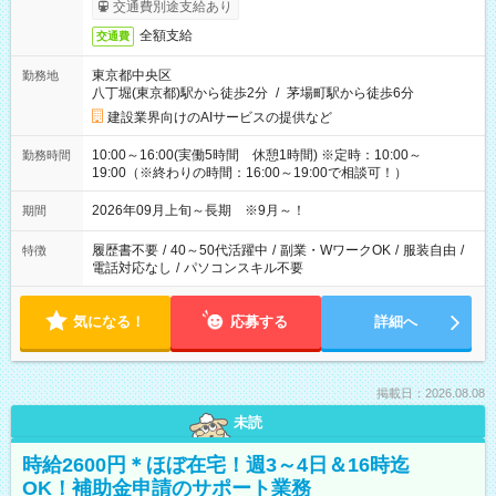
交通費別途支給あり
全額支給
交通費
東京都中央区
勤務地
八丁堀(東京都)駅から徒歩2分
/
茅場町駅から徒歩6分
建設業界向けのAIサービスの提供など
10:00～16:00(実働5時間 休憩1時間) ※定時：10:00～
勤務時間
19:00（※終わりの時間：16:00～19:00で相談可！）
2026年09月上旬～長期 ※9月～！
期間
履歴書不要
/
40～50代活躍中
/
副業・WワークOK
/
服装自由
/
特徴
電話対応なし
/
パソコンスキル不要
気になる！
応募する
詳細へ
掲載日：2026.08.08
未読
時給2600円＊ほぼ在宅！週3～4日＆16時迄
OK！補助金申請のサポート業務