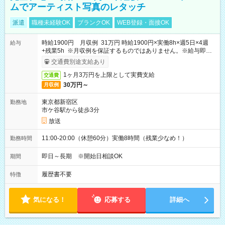
ムでアーティスト写真のレタッチ
派遣
職種未経験OK
ブランクOK
WEB登録・面接OK
時給1900円 月収例 31万円 時給1900円×実働8h×週5日×4週
給与
+残業5h ※月収例を保証するものではありません。※給与即受
取りサービス利用可（利用条件有）
交通費別途支給あり
1ヶ月3万円を上限として実費支給
交通費
30万円～
月収例
東京都新宿区
勤務地
市ケ谷駅から徒歩3分
放送
11:00-20:00（休憩60分）実働8時間（残業少なめ！）
勤務時間
即日～長期 ※開始日相談OK
期間
履歴書不要
特徴
気になる！
応募する
詳細へ