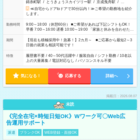
錦糸町駅
/
とうきょうスカイツリー駅
/
京成曳舟駅
/
…
≪自宅からドアtoドアで30分以内！≫ご希望の勤務地を紹介
します。
9:00～18:00（休憩60分） ■ご希望があれば下記シフトもOK！
勤務時間
早番 7:00～16:00 遅番 10:00～19:00 「家族と休みを合わせた
い」 「余裕を持って夕飯の準備がしたい」 「できれば残業はし
たくない」 など、ご希望を教えてくださいね。 ※Wワーク希望
【現在も積極採用中！急募！】2カ月～ ■ご応募から最短2～3
期間
の方へ 今ご覧のお仕事で希望する勤務時間と、もう1つのお仕事
日後の就業も相談可能です！
の勤務時間。 合計で週40時間を超える場合は応募できません。
履歴書不要
/
40～50代活躍中
/
服装自由
/
シフト勤務
/
10名以
特徴
上の大量募集
/
電話対応なし
/
パソコンスキル不要
気になる！
応募する
詳細へ
掲載日：2026.08.07
未読
《完全在宅×時短日短OK》Wワーク可〇Web広
告運用サポート
派遣
ブランクOK
WEB登録・面接OK