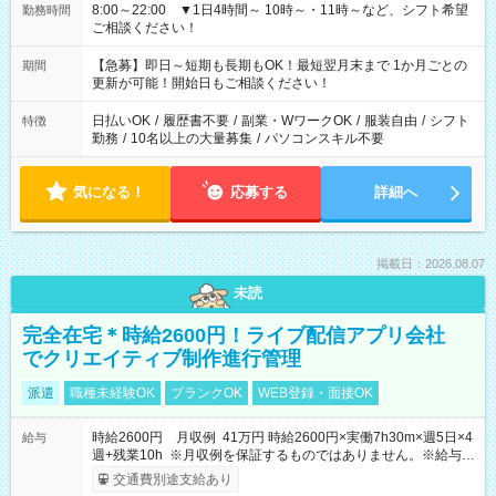
8:00～22:00 ▼1日4時間～ 10時～・11時～など、シフト希望
勤務時間
ご相談ください！
【急募】即日～短期も長期もOK！最短翌月末まで 1か月ごとの
期間
更新が可能！開始日もご相談ください！
日払いOK
/
履歴書不要
/
副業・WワークOK
/
服装自由
/
シフト
特徴
勤務
/
10名以上の大量募集
/
パソコンスキル不要
気になる！
応募する
詳細へ
掲載日：2026.08.07
未読
完全在宅＊時給2600円！ライブ配信アプリ会社
でクリエイティブ制作進行管理
派遣
職種未経験OK
ブランクOK
WEB登録・面接OK
時給2600円 月収例 41万円 時給2600円×実働7h30m×週5日×4
給与
週+残業10h ※月収例を保証するものではありません。※給与即
受取りサービス利用可（利用条件有）
交通費別途支給あり