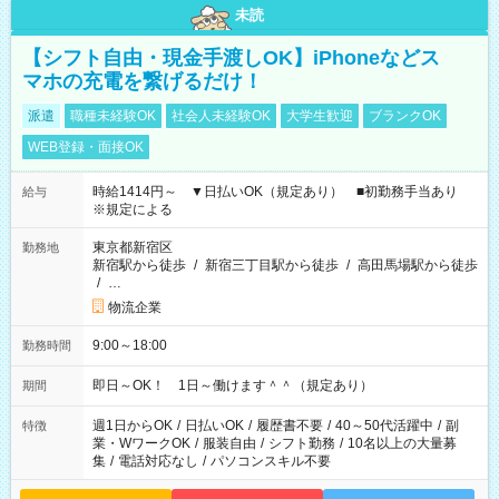
未読
【シフト自由・現金手渡しOK】iPhoneなどス
マホの充電を繋げるだけ！
派遣
職種未経験OK
社会人未経験OK
大学生歓迎
ブランクOK
WEB登録・面接OK
時給1414円～ ▼日払いOK（規定あり） ■初勤務手当あり
給与
※規定による
東京都新宿区
勤務地
新宿駅から徒歩
/
新宿三丁目駅から徒歩
/
高田馬場駅から徒歩
/
…
物流企業
9:00～18:00
勤務時間
即日～OK！ 1日～働けます＾＾（規定あり）
期間
週1日からOK
/
日払いOK
/
履歴書不要
/
40～50代活躍中
/
副
特徴
業・WワークOK
/
服装自由
/
シフト勤務
/
10名以上の大量募
集
/
電話対応なし
/
パソコンスキル不要