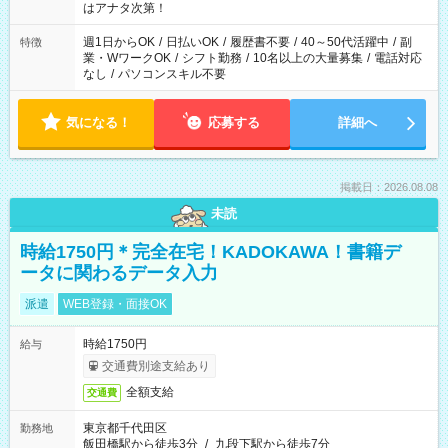
はアナタ次第！
週1日からOK
/
日払いOK
/
履歴書不要
/
40～50代活躍中
/
副
特徴
業・WワークOK
/
シフト勤務
/
10名以上の大量募集
/
電話対応
なし
/
パソコンスキル不要
気になる！
応募する
詳細へ
掲載日：2026.08.08
未読
時給1750円＊完全在宅！KADOKAWA！書籍デ
ータに関わるデータ入力
派遣
WEB登録・面接OK
時給1750円
給与
交通費別途支給あり
全額支給
交通費
東京都千代田区
勤務地
飯田橋駅から徒歩3分
/
九段下駅から徒歩7分