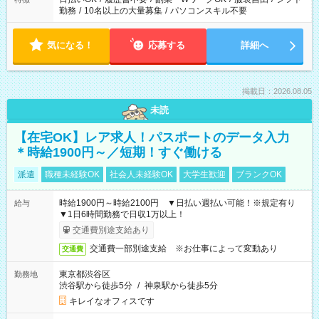
勤務
/
10名以上の大量募集
/
パソコンスキル不要
気になる！
応募する
詳細へ
掲載日：2026.08.05
未読
【在宅OK】レア求人！パスポートのデータ入力
＊時給1900円～／短期！すぐ働ける
派遣
職種未経験OK
社会人未経験OK
大学生歓迎
ブランクOK
時給1900円～時給2100円 ▼日払い週払い可能！※規定有り
給与
▼1日6時間勤務で日収1万以上！
交通費別途支給あり
交通費一部別途支給 ※お仕事によって変動あり
交通費
東京都渋谷区
勤務地
渋谷駅から徒歩5分
/
神泉駅から徒歩5分
キレイなオフィスです