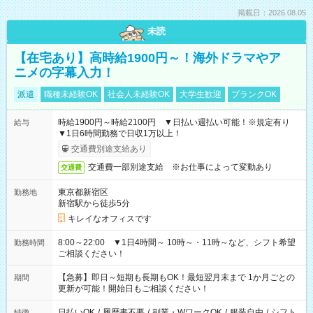
掲載日：2026.08.05
未読
【在宅あり】高時給1900円～！海外ドラマやア
ニメの字幕入力！
派遣
職種未経験OK
社会人未経験OK
大学生歓迎
ブランクOK
時給1900円～時給2100円 ▼日払い週払い可能！※規定有り
給与
▼1日6時間勤務で日収1万以上！
交通費別途支給あり
交通費一部別途支給 ※お仕事によって変動あり
交通費
東京都新宿区
勤務地
新宿駅から徒歩5分
キレイなオフィスです
8:00～22:00 ▼1日4時間～ 10時～・11時～など、シフト希望
勤務時間
ご相談ください！
【急募】即日～短期も長期もOK！最短翌月末まで 1か月ごとの
期間
更新が可能！開始日もご相談ください！
日払いOK
/
履歴書不要
/
副業・WワークOK
/
服装自由
/
シフト
特徴