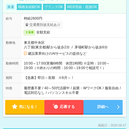
派遣
職種未経験OK
ブランクOK
WEB登録・面接OK
時給2600円
給与
交通費別途支給あり
全額支給
交通費
東京都中央区
勤務地
八丁堀(東京都)駅から徒歩2分
/
茅場町駅から徒歩6分
建設業界向けのAIサービスの提供など
10:00～17:00(実働6時間 休憩1時間) ※定時：10:00～
勤務時間
19:00（※終わりの時間：16:00～19:00で相談可！）
【急募】即日～長期 ※8月～！
期間
履歴書不要
/
40～50代活躍中
/
副業・WワークOK
/
服装自由
/
特徴
電話対応なし
/
パソコンスキル不要
気になる！
応募する
詳細へ
掲載日：2026.08.07