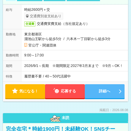
時給2600円＋交
給与
交通費別途支給あり
交通費実費支給（当社規定あり）
交通費
東京都港区
勤務地
溜池山王駅から徒歩5分
/
六本木一丁目駅から徒歩3分
官公庁・関連団体
9:00～17:00
勤務時間
2026/9/1～長期 ※期間限定:2027年3月末まで ※9月～OK！
期間
履歴書不要
/
40～50代活躍中
特徴
気になる！
応募する
詳細へ
掲載日：2026.08.08
未読
完全在宅＊時給1900円！未経験OK！SNSチー