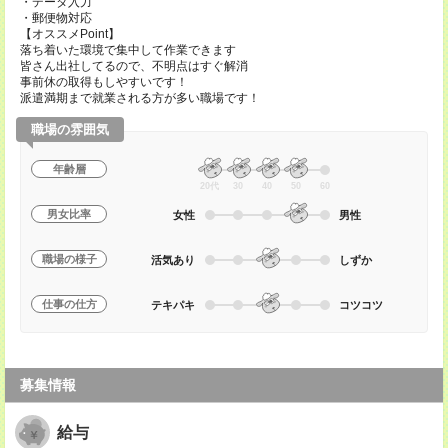
・データ入力
・郵便物対応
【オススメPoint】
落ち着いた環境で集中して作業できます
皆さん出社してるので、不明点はすぐ解消
事前休の取得もしやすいです！
派遣満期まで就業される方が多い職場です！
職場の雰囲気
年齢層
20代
30
40
50
60
男女比率
女性
男性
職場の様子
活気あり
しずか
仕事の仕方
テキパキ
コツコツ
募集情報
給与