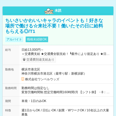
未読
ちいさいかわいいキャラのイベントも！好きな
場所で働ける☆来社不要！働いたその日に給料
もらえる◎/T1
アルバイト
職種未経験OK
日給13,000円～
給与
＋交通費支給 ★交通費全額支給！ ┗案件により規定あり ★日払
いOK！（規定あり） ┗働いたその日に現金GET♪ お仕事後はコ
交通費別途支給あり
ンビニATMから 日払い分を引き落とせます！ 【試用期間】試
用期間なし
横浜市港北区
勤務地
神奈川県横浜市港北区（最寄り駅：新横浜駅）
株式会社ワンベルウッズ
勤務時間は指定なし
勤務時間
変形労働時間制 想定労働時間160時間/月 【シフト例】 ・8：00
～21：00
単発・1日のみOK
期間
週1日からOK / 日払いOK / 副業・WワークOK / 10名以上の大量
特徴
募集