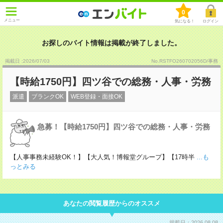
0
メニュー
気になる！
ログイン
お探しのバイト情報は掲載が終了しました。
掲載日 :2026
/
07
/
03
No.RSTFO260702056D/事務
【時給1750円】四ツ谷での総務・人事・労務
派遣
ブランクOK
WEB登録・面接OK
急募！【時給1750円】四ツ谷での総務・人事・労務
【人事事務未経験OK！】【大人気！博報堂グループ】【17時半
...も
っとみる
あなたの閲覧履歴からのオススメ
掲載日：2026.08.08