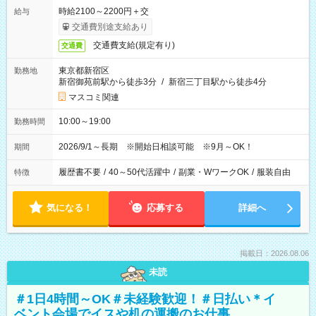
時給2100～2200円＋交
給与
交通費別途支給あり
交通費支給(規定有り)
交通費
東京都新宿区
勤務地
新宿御苑前駅から徒歩3分
/
新宿三丁目駅から徒歩4分
マスコミ関連
10:00～19:00
勤務時間
2026/9/1～長期 ※開始日相談可能 ※9月～OK！
期間
履歴書不要
/
40～50代活躍中
/
副業・WワークOK
/
服装自由
特徴
気になる！
応募する
詳細へ
掲載日：2026.08.06
未読
＃1日4時間～OK＃未経験歓迎！＃日払い＊イ
ベント会場でイスや机の運搬のお仕事