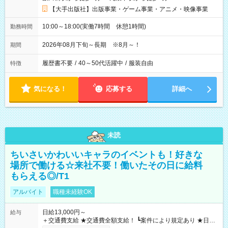
【大手出版社】出版事業・ゲーム事業・アニメ・映像事業
10:00～18:00(実働7時間 休憩1時間)
勤務時間
2026年08月下旬～長期 ※8月～！
期間
履歴書不要
/
40～50代活躍中
/
服装自由
特徴
気になる！
応募する
詳細へ
未読
ちいさいかわいいキャラのイベントも！好きな
場所で働ける☆来社不要！働いたその日に給料
もらえる◎/T1
アルバイト
職種未経験OK
日給13,000円～
給与
＋交通費支給 ★交通費全額支給！ ┗案件により規定あり ★日払