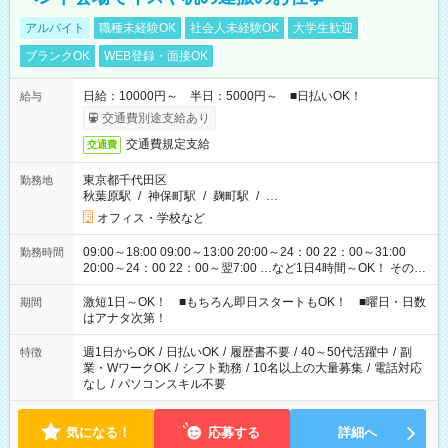
アルバイト
職種未経験OK
社会人未経験OK
大学生歓迎
ブランクOK
WEB登録・面接OK
日給：10000円～ 半日：5000円～ ■日払いOK！
給与
交通費別途支給あり
交通費規定支給
交通費
東京都千代田区
勤務地
秋葉原駅
/
神保町駅
/
麹町駅
/
…
オフィス・学校など
09:00～18:00 09:00～13:00 20:00～24：00 22：00～31:00
勤務時間
20:00～24：00 22：00～翌7:00 …など1日4時間～OK！ その他
シフトもございます！ お気軽にご相談ください！
激短1日～OK！ ■もちろん即日スタートもOK！ ■曜日・日数
期間
はアナタ次第！
週1日からOK
/
日払いOK
/
履歴書不要
/
40～50代活躍中
/
副
特徴
業・WワークOK
/
シフト勤務
/
10名以上の大量募集
/
電話対応
なし
/
パソコンスキル不要
気になる！
応募する
詳細へ