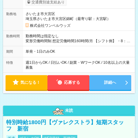
いOK！（規定あり） ┗働いたその日に現金GET♪ お仕事後はコ
交通費別途支給あり
ンビニATMから 日払い分を引き落とせます！ 【試用期間】試
用期間なし
さいたま市大宮区
勤務地
埼玉県さいたま市大宮区錦町（最寄り駅：大宮駅）
株式会社ワンベルウッズ
勤務時間は指定なし
勤務時間
変形労働時間制 想定労働時間160時間/月 【シフト例】 ・8：00
～21：00
単発・1日のみOK
期間
週1日からOK / 日払いOK / 副業・WワークOK / 10名以上の大量
特徴
募集
気になる！
応募する
詳細へ
未読
特別時給1800円【ヴァレクストラ】短期スタッ
フ 新宿