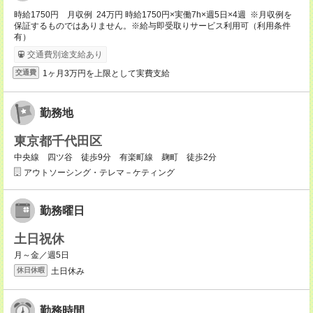
時給1750円 月収例 24万円 時給1750円×実働7h×週5日×4週 ※月収例を
保証するものではありません。※給与即受取りサービス利用可（利用条件
有）
交通費別途支給あり
1ヶ月3万円を上限として実費支給
交通費
勤務地
東京都千代田区
中央線 四ツ谷 徒歩9分 有楽町線 麹町 徒歩2分
アウトソーシング・テレマ－ケティング
勤務曜日
土日祝休
月～金／週5日
土日休み
休日休暇
勤務時間