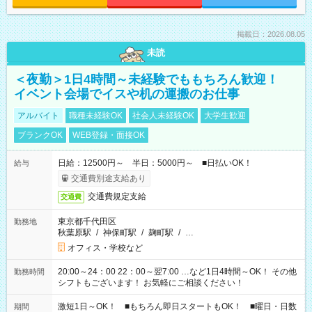
掲載日：2026.08.05
未読
＜夜勤＞1日4時間～未経験でももちろん歓迎！
イベント会場でイスや机の運搬のお仕事
アルバイト
職種未経験OK
社会人未経験OK
大学生歓迎
ブランクOK
WEB登録・面接OK
日給：12500円～ 半日：5000円～ ■日払いOK！
給与
交通費別途支給あり
交通費規定支給
交通費
東京都千代田区
勤務地
秋葉原駅
/
神保町駅
/
麹町駅
/
…
オフィス・学校など
20:00～24：00 22：00～翌7:00 …など1日4時間～OK！ その他
勤務時間
シフトもございます！ お気軽にご相談ください！
激短1日～OK！ ■もちろん即日スタートもOK！ ■曜日・日数
期間