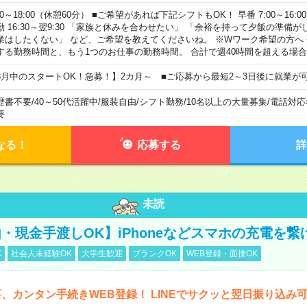
00～18:00（休憩60分） ■ご希望があれば下記シフトもOK！ 早番 7:00～16:00 遅
勤 16:30～翌9:30 「家族と休みを合わせたい」 「余裕を持って夕飯の準備
業はしたくない」 など、ご希望を教えてくださいね。 ※Wワーク希望の方へ
する勤務時間と、もう1つのお仕事の勤務時間。 合計で週40時間を超える場
8月中のスタートOK！急募！】2カ月～ ■ご応募から最短2～3日後に就業が
歴書不要
/
40～50代活躍中
/
服装自由
/
シフト勤務
/
10名以上の大量募集
/
電話対応
要
なる！
応募する
詳
未読
・現金手渡しOK】iPhoneなどスマホの充電を繋
K
社会人未経験OK
大学生歓迎
ブランクOK
WEB登録・面接OK
、カンタン手続きWEB登録！ LINEでサクッと翌日振り込み