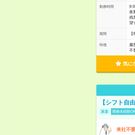
9:
勤務時間
夜
残
望
【
期間
履
特徴
不
気に
【シフト自由
派遣
職種未経験O
来社不要