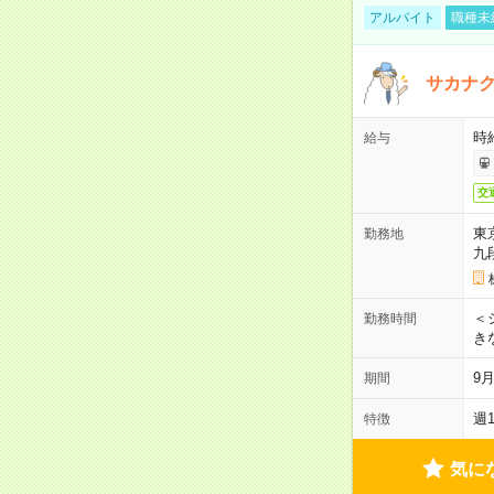
アルバイト
職種未
サカナク
時
給与
交
東
勤務地
九
＜シ
勤務時間
き
9
期間
週
特徴
気に