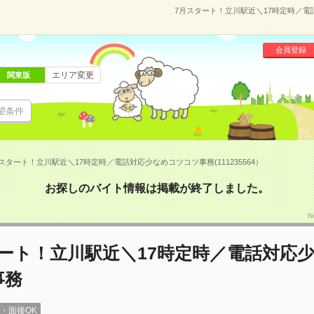
7月スタート！立川駅近＼17時定時／電話
会員登録
エリア変更
関東版
望条件
スタート！立川駅近＼17時定時／電話対応少なめコツコツ事務(111235564）
お探しのバイト情報は掲載が終了しました。
N
ート！立川駅近＼17時定時／電話対応
事務
録・面接OK