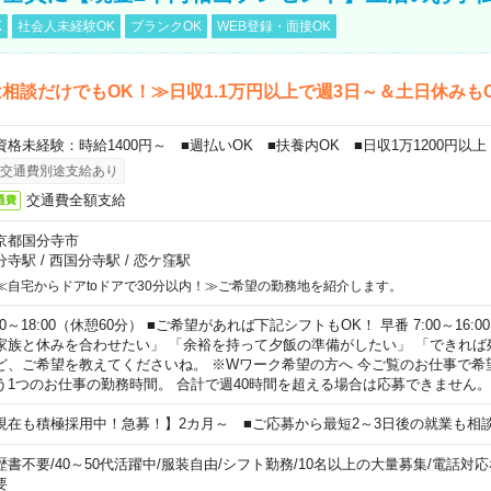
K
社会人未経験OK
ブランクOK
WEB登録・面接OK
相談だけでもOK！≫日収1.1万円以上で週3日～＆土日休みも
資格未経験：時給1400円～ ■週払いOK ■扶養内OK ■日収1万1200円以上
交通費別途支給あり
交通費全額支給
通費
京都国分寺市
分寺駅
/
西国分寺駅
/
恋ケ窪駅
≪自宅からドアtoドアで30分以内！≫ご希望の勤務地を紹介します。
00～18:00（休憩60分） ■ご希望があれば下記シフトもOK！ 早番 7:00～16:00 遅
家族と休みを合わせたい」 「余裕を持って夕飯の準備がしたい」 「できれば
ど、ご希望を教えてくださいね。 ※Wワーク希望の方へ 今ご覧のお仕事で希
う1つのお仕事の勤務時間。 合計で週40時間を超える場合は応募できません。
現在も積極採用中！急募！】2カ月～ ■ご応募から最短2～3日後の就業も相
歴書不要
/
40～50代活躍中
/
服装自由
/
シフト勤務
/
10名以上の大量募集
/
電話対応
要