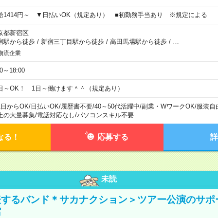
給1414円～ ▼日払いOK（規定あり） ■初勤務手当あり ※規定による
京都新宿区
宿駅から徒歩
/
新宿三丁目駅から徒歩
/
高田馬場駅から徒歩
/
…
物流企業
00～18:00
日～OK！ 1日～働けます＾＾（規定あり）
1日からOK
/
日払いOK
/
履歴書不要
/
40～50代活躍中
/
副業・WワークOK
/
服装自
上の大量募集
/
電話対応なし
/
パソコンスキル不要
なる！
応募する
詳
未読
表するバンド＊サカナクション＞ツアー公演のサポ
館