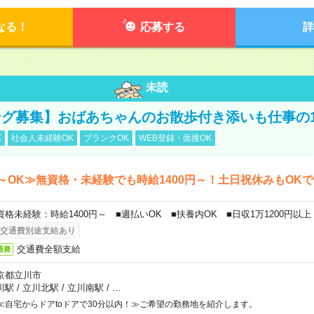
なる！
応募する
詳
未読
グ募集】おばあちゃんのお散歩付き添いも仕事の
K
社会人未経験OK
ブランクOK
WEB登録・面接OK
～OK≫無資格・未経験でも時給1400円～！土日祝休みもOK
資格未経験：時給1400円～ ■週払いOK ■扶養内OK ■日収1万1200円以上
交通費別途支給あり
交通費全額支給
通費
京都立川市
川駅
/
立川北駅
/
立川南駅
/
…
≪自宅からドアtoドアで30分以内！≫ご希望の勤務地を紹介します。