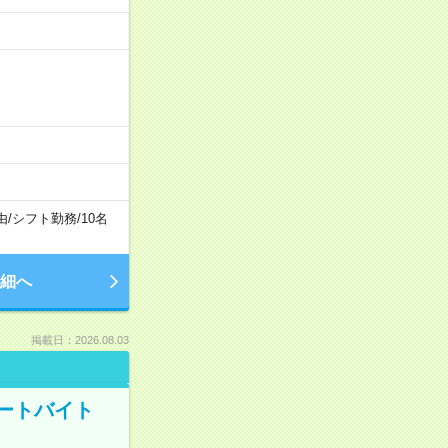
由
/
シフト勤務
/
10名
細へ
掲載日：2026.08.03
ートバイト