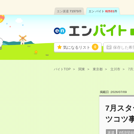
エン派遣
71573
件
エン バイト
82531
件
0
気になるリスト
保存した希
バイトTOP
関東
東京都
立川市
7月
掲載日 :
2026
/
07
/
09
7月スタ
ツコツ
派遣
WEB登