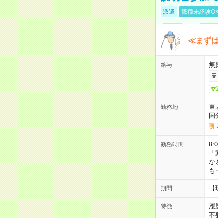
派遣
職種未経験O
≪まずは
無
給与
交
東
勤務地
国
9:
勤務時間
「
な
も
【
期間
履
特徴
不