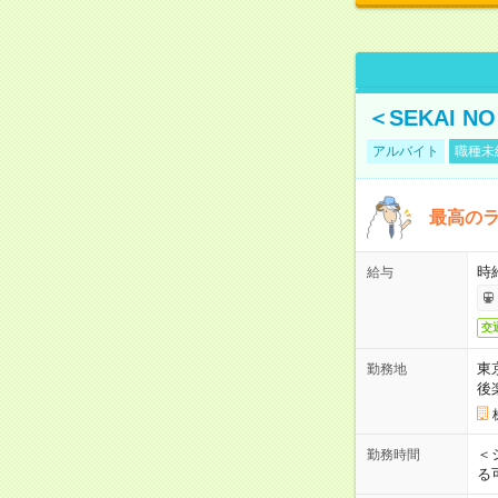
＜SEKAI 
アルバイト
職種未
最高のラ
時
給与
交
東
勤務地
後
＜
勤務時間
る