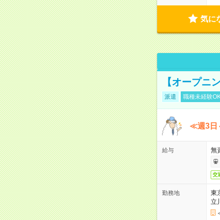
気に
【オープニン
派遣
職種未経験O
≪週3日
無
給与
交
東
勤務地
立