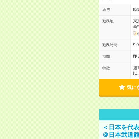
時
給与
東
勤務地
新
9:
勤務時間
即
期間
週
特徴
以
気に
＜日本を代
＠日本武道