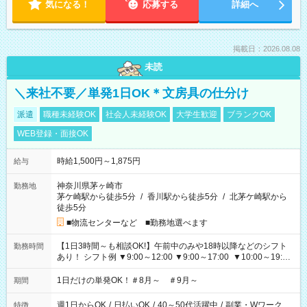
気になる！
応募する
詳細へ
掲載日：2026.08.08
未読
＼来社不要／単発1日OK＊文房具の仕分け
派遣
職種未経験OK
社会人未経験OK
大学生歓迎
ブランクOK
WEB登録・面接OK
時給1,500円～1,875円
給与
神奈川県茅ヶ崎市
勤務地
茅ケ崎駅から徒歩5分
/
香川駅から徒歩5分
/
北茅ケ崎駅から
徒歩5分
■物流センターなど ■勤務地選べます
【1日3時間～も相談OK!】午前中のみや18時以降などのシフト
勤務時間
あり！ シフト例 ▼9:00～12:00 ▼9:00～17:00 ▼10:00～19:00
▼18:00～21:00
1日だけの単発OK！＃8月～ ＃9月～
期間
週1日からOK
/
日払いOK
/
40～50代活躍中
/
副業・Wワーク
特徴