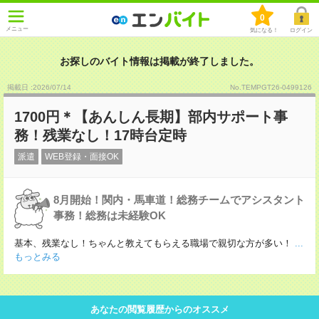
0
メニュー
気になる！
ログイン
お探しのバイト情報は掲載が終了しました。
掲載日 :2026
/
07
/
14
No.TEMPGT26-0499126
1700円＊【あんしん長期】部内サポート事
務！残業なし！17時台定時
派遣
WEB登録・面接OK
8月開始！関内・馬車道！総務チームでアシスタント
事務！総務は未経験OK
基本、残業なし！ちゃんと教えてもらえる職場で親切な方が多い！
...
もっとみる
あなたの閲覧履歴からのオススメ