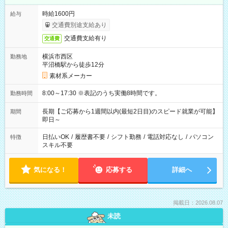
時給1600円
給与
交通費別途支給あり
交通費支給有り
交通費
横浜市西区
勤務地
平沼橋駅から徒歩12分
素材系メーカー
8:00～17:30 ※表記のうち実働8時間です。
勤務時間
長期【ご応募から1週間以内(最短2日目)のスピード就業が可能】
期間
即日～
日払いOK
/
履歴書不要
/
シフト勤務
/
電話対応なし
/
パソコン
特徴
スキル不要
気になる！
応募する
詳細へ
掲載日：2026.08.07
未読