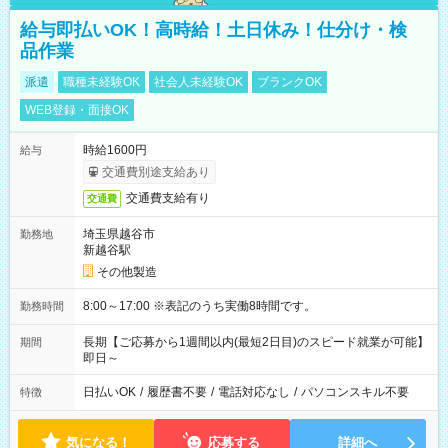
給与即払いOK！高時給！土日休み！仕分け・検
品作業
派遣
職種未経験OK
社会人未経験OK
ブランクOK
WEB登録・面接OK
時給1600円
給与
交通費別途支給あり
交通費支給有り
交通費
埼玉県越谷市
勤務地
新越谷駅
その他製造
8:00～17:00 ※表記のうち実働8時間です。
勤務時間
長期【ご応募から1週間以内(最短2日目)のスピード就業が可能】
期間
即日～
日払いOK
/
履歴書不要
/
電話対応なし
/
パソコンスキル不要
特徴
気になる！
応募する
詳細へ