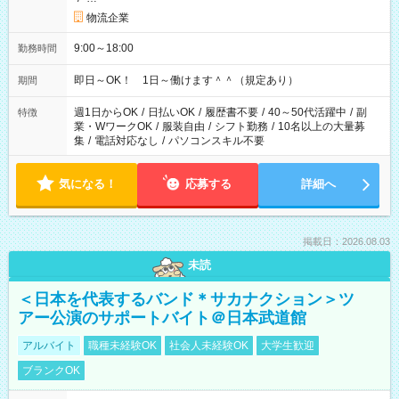
物流企業
9:00～18:00
勤務時間
即日～OK！ 1日～働けます＾＾（規定あり）
期間
週1日からOK
/
日払いOK
/
履歴書不要
/
40～50代活躍中
/
副
特徴
業・WワークOK
/
服装自由
/
シフト勤務
/
10名以上の大量募
集
/
電話対応なし
/
パソコンスキル不要
気になる！
応募する
詳細へ
掲載日：2026.08.03
未読
＜日本を代表するバンド＊サカナクション＞ツ
アー公演のサポートバイト＠日本武道館
アルバイト
職種未経験OK
社会人未経験OK
大学生歓迎
ブランクOK