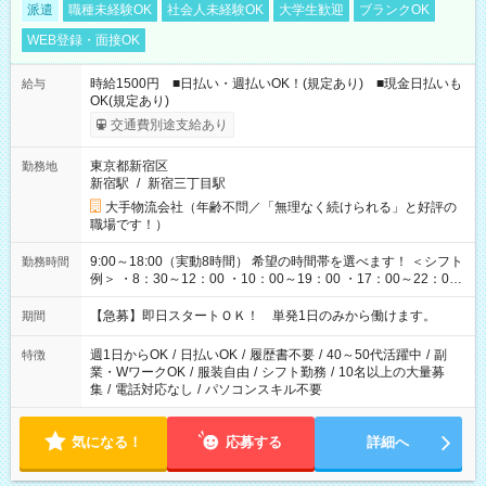
派遣
職種未経験OK
社会人未経験OK
大学生歓迎
ブランクOK
WEB登録・面接OK
時給1500円 ■日払い・週払いOK！(規定あり) ■現金日払いも
給与
OK(規定あり)
交通費別途支給あり
東京都新宿区
勤務地
新宿駅
/
新宿三丁目駅
大手物流会社（年齢不問／「無理なく続けられる」と好評の
職場です！）
9:00～18:00（実動8時間） 希望の時間帯を選べます！ ＜シフト
勤務時間
例＞ ・8：30～12：00 ・10：00～19：00 ・17：00～22：00
・13：00～22：00 ・22：00～翌6：00 など
【急募】即日スタートＯＫ！ 単発1日のみから働けます。
期間
週1日からOK
/
日払いOK
/
履歴書不要
/
40～50代活躍中
/
副
特徴
業・WワークOK
/
服装自由
/
シフト勤務
/
10名以上の大量募
集
/
電話対応なし
/
パソコンスキル不要
気になる！
応募する
詳細へ