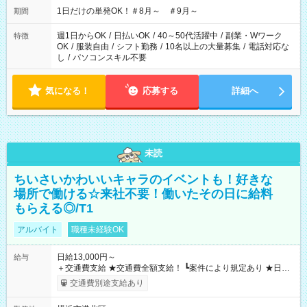
1日だけの単発OK！＃8月～ ＃9月～
期間
週1日からOK
/
日払いOK
/
40～50代活躍中
/
副業・Wワーク
特徴
OK
/
服装自由
/
シフト勤務
/
10名以上の大量募集
/
電話対応な
し
/
パソコンスキル不要
気になる！
応募する
詳細へ
未読
ちいさいかわいいキャラのイベントも！好きな
場所で働ける☆来社不要！働いたその日に給料
もらえる◎/T1
アルバイト
職種未経験OK
日給13,000円～
給与
＋交通費支給 ★交通費全額支給！ ┗案件により規定あり ★日払
いOK！（規定あり） ┗働いたその日に現金GET♪ お仕事後はコ
交通費別途支給あり
ンビニATMから 日払い分を引き落とせます！ 【試用期間】試
用期間なし