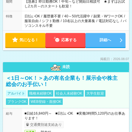
【急募】即日勤務OK！中旬～など開始日相談可 ★まずはお試
期間
し2カ月～のスタートも歓迎！
日払いOK
/
履歴書不要
/
40～50代活躍中
/
副業・WワークOK
/
特徴
服装自由
/
シフト勤務
/
10名以上の大量募集
/
電話対応なし
/
パ
ソコンスキル不要
気になる！
応募する
詳細へ
掲載日：2026.08.07
未読
＜1日～OK！＞あの有名企業も！展示会や株主
総会のお手伝い！
アルバイト
職種未経験OK
社会人未経験OK
大学生歓迎
ブランクOK
WEB登録・面接OK
■日給16,840円～ ■日払いOK ■実働3時間5,120円のお仕事あ
給与
ります！
交通費別途支給あり