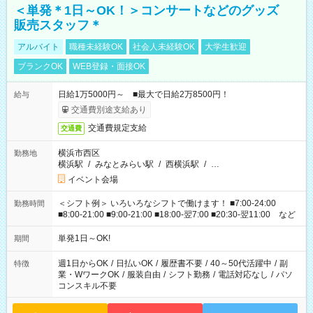
＜単発＊1日～OK！＞コンサートなどのグッズ
販売スタッフ＊
アルバイト
職種未経験OK
社会人未経験OK
大学生歓迎
ブランクOK
WEB登録・面接OK
日給1万5000円～ ■最大で日給2万8500円！
給与
交通費別途支給あり
交通費規定支給
交通費
横浜市西区
勤務地
横浜駅
/
みなとみらい駅
/
西横浜駅
/
…
イベント会場
＜シフト例＞ いろいろなシフトで働けます！ ■7:00-24:00
勤務時間
■8:00-21:00 ■9:00-21:00 ■18:00-翌7:00 ■20:30-翌11:00 など
単発1日～OK!
期間
週1日からOK
/
日払いOK
/
履歴書不要
/
40～50代活躍中
/
副
特徴
業・WワークOK
/
服装自由
/
シフト勤務
/
電話対応なし
/
パソ
コンスキル不要