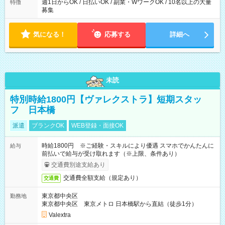
週1日からOK / 日払いOK / 副業・WワークOK / 10名以上の大量
特徴
募集
気になる！
応募する
詳細へ
未読
特別時給1800円【ヴァレクストラ】短期スタッ
フ 日本橋
派遣
ブランクOK
WEB登録・面接OK
時給1800円 ※ご経験・スキルにより優遇 スマホでかんたんに
給与
前払いで給与が受け取れます（※上限、条件あり）
交通費別途支給あり
交通費全額支給（規定あり）
交通費
東京都中央区
勤務地
東京都中央区 東京メトロ 日本橋駅から直結（徒歩1分）
Valextra