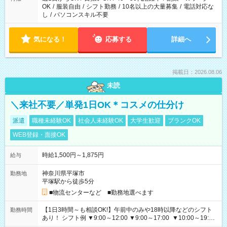
OK
/
服装自由
/
シフト勤務
/
10名以上の大量募集
/
電話対応な
し
/
パソコンスキル不要
気になる！
応募する
詳細へ
掲載日：2026.08.06
未読
＼来社不要／単発1日OK＊コスメの仕分け
派遣
職種未経験OK
社会人未経験OK
大学生歓迎
ブランクOK
WEB登録・面接OK
時給1,500円～1,875円
給与
神奈川県平塚市
勤務地
平塚駅から徒歩5分
■物流センターなど ■勤務地選べます
【1日3時間～も相談OK!】午前中のみや18時以降などのシフト
勤務時間
あり！ シフト例 ▼9:00～12:00 ▼9:00～17:00 ▼10:00～19:00
▼18:00～21:00