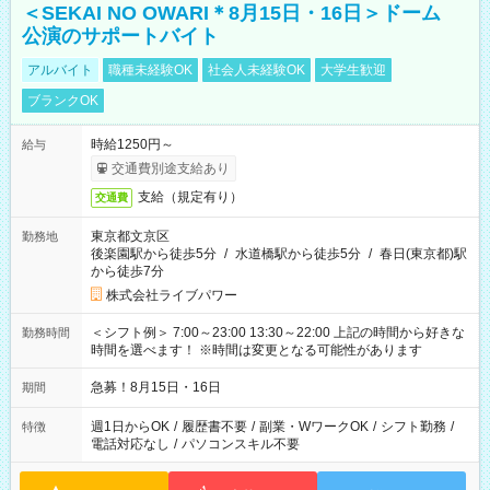
＜SEKAI NO OWARI＊8月15日・16日＞ドーム
公演のサポートバイト
アルバイト
職種未経験OK
社会人未経験OK
大学生歓迎
ブランクOK
時給1250円～
給与
交通費別途支給あり
支給（規定有り）
交通費
東京都文京区
勤務地
後楽園駅から徒歩5分
/
水道橋駅から徒歩5分
/
春日(東京都)駅
から徒歩7分
株式会社ライブパワー
＜シフト例＞ 7:00～23:00 13:30～22:00 上記の時間から好きな
勤務時間
時間を選べます！ ※時間は変更となる可能性があります
急募！8月15日・16日
期間
週1日からOK
/
履歴書不要
/
副業・WワークOK
/
シフト勤務
/
特徴
電話対応なし
/
パソコンスキル不要