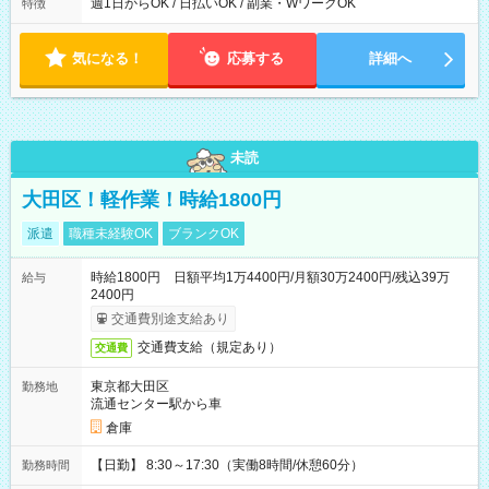
能！ └平日・土曜日の中で、お好きな曜日でご勤務いただけま
週1日からOK / 日払いOK / 副業・WワークOK
特徴
す！ 【シフト例】 ・11:00～14:00 ・16:30～19:00 ・13:00～
18:00 などのように、自由な働き方が可能なお仕事です！
気になる！
応募する
詳細へ
未読
大田区！軽作業！時給1800円
派遣
職種未経験OK
ブランクOK
時給1800円 日額平均1万4400円/月額30万2400円/残込39万
給与
2400円
交通費別途支給あり
交通費支給（規定あり）
交通費
東京都大田区
勤務地
流通センター駅から車
倉庫
【日勤】 8:30～17:30（実働8時間/休憩60分）
勤務時間