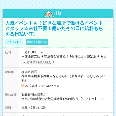
未読
人気イベントも！好きな場所で働けるイベント
スタッフ☆来社不要！働いたその日に給料もら
える日払い/T1
アルバイト
職種未経験OK
日給13,000円～
給与
＋交通費支給 ★交通費全額支給！ ┗案件により規定あり ★日払
いOK！（規定あり） ┗働いたその日に現金GET♪ お仕事後はコ
交通費別途支給あり
ンビニATMから 日払い分を引き落とせます！ 【試用期間】試
用期間なし
横浜市西区
勤務地
神奈川県横浜市西区みなとみらい（最寄り駅：みなとみらい
駅）
株式会社ワンベルウッズ
勤務時間は指定なし
勤務時間
変形労働時間制 想定労働時間160時間/月 【シフト例】 ・8：00
～21：00
単発・1日のみOK
期間