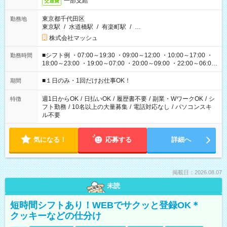
一部支給
交通費
東京都千代田区
勤務地
東京駅
/
水道橋駅
/
有楽町駅
/
…
株式会社マッシュ
■シフト例 ・07:00～19:30 ・09:00～12:00 ・10:00～17:00 ・
勤務時間
18:00～23:00 ・19:00～07:00 ・20:00～09:00 ・22:00～06:00
etc ★最短で3時間で5,120円のお仕事から 15時間で2万円近く稼
げるお仕事も！ ご希望のお時間に合わせてご紹介！ ※シフトは
■１日のみ・1回だけお仕事OK！
期間
現場によって異なります。 ※勿論、休憩時間はあるのでご安心
ください！
週1日からOK
/
日払いOK
/
履歴書不要
/
副業・WワークOK
/
シ
特徴
フト勤務
/
10名以上の大量募集
/
電話対応なし
/
パソコンスキ
ル不要
気になる！
応募する
詳細へ
掲載日：2026.08.07
未読
短時間シフトあり！WEBでサクッと登録OK＊
クッキーなどの仕分け