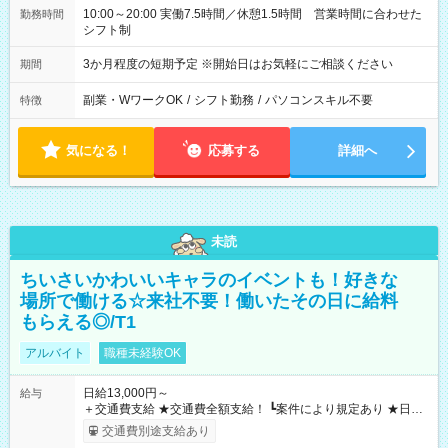
10:00～20:00 実働7.5時間／休憩1.5時間 営業時間に合わせた
勤務時間
シフト制
3か月程度の短期予定 ※開始日はお気軽にご相談ください
期間
副業・WワークOK
/
シフト勤務
/
パソコンスキル不要
特徴
気になる！
応募する
詳細へ
未読
ちいさいかわいいキャラのイベントも！好きな
場所で働ける☆来社不要！働いたその日に給料
もらえる◎/T1
アルバイト
職種未経験OK
日給13,000円～
給与
＋交通費支給 ★交通費全額支給！ ┗案件により規定あり ★日払
いOK！（規定あり） ┗働いたその日に現金GET♪ お仕事後はコ
交通費別途支給あり
ンビニATMから 日払い分を引き落とせます！ 【試用期間】試