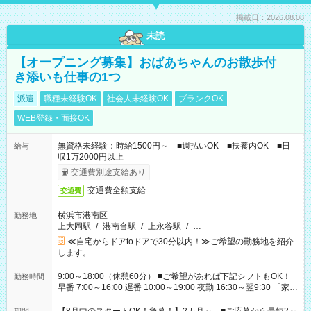
掲載日：2026.08.08
未読
【オープニング募集】おばあちゃんのお散歩付
き添いも仕事の1つ
派遣
職種未経験OK
社会人未経験OK
ブランクOK
WEB登録・面接OK
無資格未経験：時給1500円～ ■週払いOK ■扶養内OK ■日
給与
収1万2000円以上
交通費別途支給あり
交通費全額支給
交通費
横浜市港南区
勤務地
上大岡駅
/
港南台駅
/
上永谷駅
/
…
≪自宅からドアtoドアで30分以内！≫ご希望の勤務地を紹介
します。
9:00～18:00（休憩60分） ■ご希望があれば下記シフトもOK！
勤務時間
早番 7:00～16:00 遅番 10:00～19:00 夜勤 16:30～翌9:30 「家族
と休みを合わせたい」 「余裕を持って夕飯の準備がしたい」
「できれば残業はしたくない」 など、ご希望を教えてください