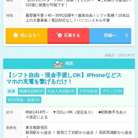
【8月中のスタートOK！急募！】2カ月～ ■ご応募から最短2～
期間
ね。 ※Wワーク希望の方へ 今ご覧のお仕事で希望する勤務時間
3日後に就業が可能です！
と、もう1つのお仕事の勤務時間。 合計で週40時間を超える場
合は応募できません。
履歴書不要
/
40～50代活躍中
/
服装自由
/
シフト勤務
/
10名以
特徴
上の大量募集
/
電話対応なし
/
パソコンスキル不要
気になる！
応募する
詳細へ
掲載日：2026.08.07
未読
【シフト自由・現金手渡しOK】iPhoneなどス
マホの充電を繋げるだけ！
派遣
職種未経験OK
社会人未経験OK
大学生歓迎
ブランクOK
WEB登録・面接OK
時給1414円～ ▼日払いOK（規定あり） ■初勤務手当あり
給与
※規定による
東京都新宿区
勤務地
新宿駅から徒歩
/
新宿三丁目駅から徒歩
/
高田馬場駅から徒歩
/
…