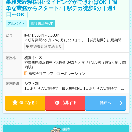
事務未経験採用♪タイピングができればOK！簡
単な業務からスタート♪｜駅チカ徒歩5分｜週4
日～OK｜
アルバイト
職種未経験OK
時給1,300円～1,500円
給与
※研修期間3ヶ月～6ヶ月になります。 【試用期間】試用期間あ
り 試用期間の長さ：1ヶ月 雇用形態、給与は本採用時と同じで
交通費別途支給あり
す。
横浜市中区
勤務地
神奈川県横浜市中区相生町3-63ヤオマサビル5階（最寄り駅：関
内駅）
株式会社アルファコーポレーション
シフト制
勤務時間
1日あたりの実働時間：最大8時間/日 1日あたりの実働時間：
7~8時間 シフト例 ・10時00分～18時00分 ・10時00分～19時00
分
気になる！
応募する
詳細へ
未読