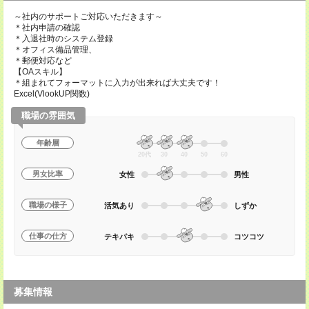
～社内のサポートご対応いただきます～
＊社内申請の確認
＊入退社時のシステム登録
＊オフィス備品管理、
＊郵便対応など
【OAスキル】
＊組まれてフォーマットに入力が出来れば大丈夫です！
Excel(VlookUP関数)
職場の雰囲気
年齢層
20代
30
40
50
60
男女比率
女性
男性
職場の様子
活気あり
しずか
仕事の仕方
テキパキ
コツコツ
募集情報