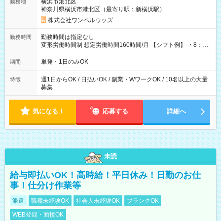
横浜市港北区
勤務地
神奈川県横浜市港北区（最寄り駅：新横浜駅）
株式会社ワンベルウッズ
勤務時間は指定なし
勤務時間
変形労働時間制 想定労働時間160時間/月 【シフト例】 ・8：00
～21：00
単発・1日のみOK
期間
週1日からOK / 日払いOK / 副業・WワークOK / 10名以上の大量
特徴
募集
気になる！
応募する
詳細へ
未読
給与即払いOK！高時給！平日休み！日勤のお仕
事！仕分け作業等
派遣
職種未経験OK
社会人未経験OK
ブランクOK
WEB登録・面接OK