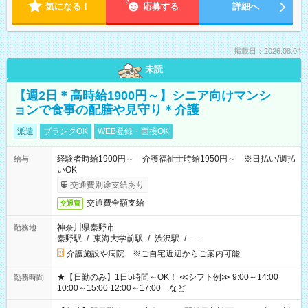
気になる！
応募する
詳細へ
掲載日：2026.08.04
未読
【週2日＊高時給1900円～】シニア向けマンシ
ョンで食事の配膳や見守り＊介護
派遣
ブランクOK
WEB登録・面接OK
経験者時給1900円～ 介護福祉士時給1950円～ ※日払い/週払
給与
いOK
交通費別途支給あり
交通費全額支給
交通費
神奈川県秦野市
勤務地
秦野駅
/
東海大学前駅
/
渋沢駅
/
…
介護施設や病院 ※ご自宅近辺からご案内可能
★【日勤のみ】1日5時間～OK！ ≪シフト例≫ 9:00～14:00
勤務時間
10:00～15:00 12:00～17:00 など