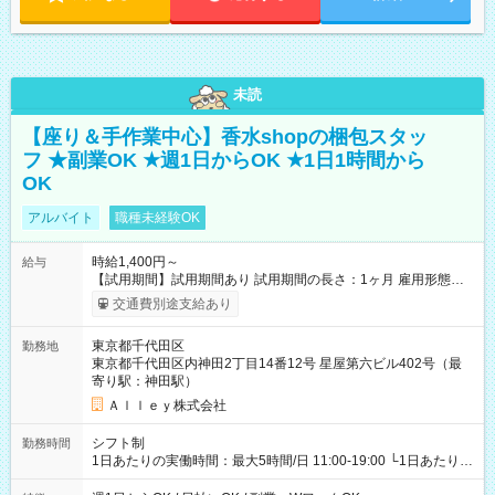
未読
【座り＆手作業中心】香水shopの梱包スタッ
フ ★副業OK ★週1日からOK ★1日1時間から
OK
アルバイト
職種未経験OK
時給1,400円～
給与
【試用期間】試用期間あり 試用期間の長さ：1ヶ月 雇用形態、
給与は本採用時と同じです。
交通費別途支給あり
東京都千代田区
勤務地
東京都千代田区内神田2丁目14番12号 星屋第六ビル402号（最
寄り駅：神田駅）
Ａｌｌｅｙ株式会社
シフト制
勤務時間
1日あたりの実働時間：最大5時間/日 11:00-19:00 └1日あたりの
実働時間：1-5時間 └上記の時間帯内であれば、いつでも勤務可