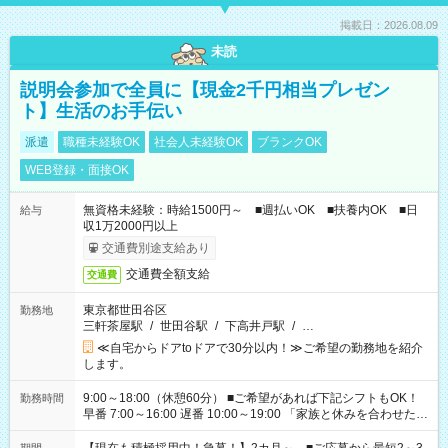
掲載日：2026.08.09
未読
説明会参加で全員に【現金2千円相当プレゼン
ト】生活のお手伝い
派遣
職種未経験OK
社会人未経験OK
ブランクOK
WEB登録・面接OK
無資格未経験：時給1500円～ ■週払いOK ■扶養内OK ■日
給与
収1万2000円以上
交通費別途支給あり
交通費全額支給
交通費
東京都世田谷区
勤務地
三軒茶屋駅
/
世田谷駅
/
下高井戸駅
/
…
≪自宅からドアtoドアで30分以内！≫ご希望の勤務地を紹介
します。
9:00～18:00（休憩60分） ■ご希望があれば下記シフトもOK！
勤務時間
早番 7:00～16:00 遅番 10:00～19:00 「家族と休みを合わせた
い」 「余裕を持って夕飯の準備がしたい」 「できれば残業はし
たくない」 など、ご希望を教えてくださいね。 ※Wワーク希望