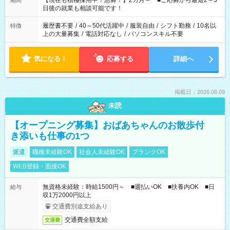
【現在も積極採用中！急募！】2カ月～ ■ご応募から最短2～3
期間
の方へ 今ご覧のお仕事で希望する勤務時間と、もう1つのお仕事
日後の就業も相談可能です！
の勤務時間。 合計で週40時間を超える場合は応募できません。
履歴書不要
/
40～50代活躍中
/
服装自由
/
シフト勤務
/
10名以
特徴
上の大量募集
/
電話対応なし
/
パソコンスキル不要
気になる！
応募する
詳細へ
掲載日：2026.08.09
未読
【オープニング募集】おばあちゃんのお散歩付
き添いも仕事の1つ
派遣
職種未経験OK
社会人未経験OK
ブランクOK
WEB登録・面接OK
無資格未経験：時給1500円～ ■週払いOK ■扶養内OK ■日
給与
収1万2000円以上
交通費別途支給あり
交通費全額支給
交通費