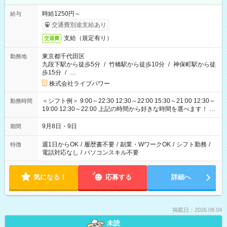
時給1250円～
給与
交通費別途支給あり
支給（規定有り）
交通費
東京都千代田区
勤務地
九段下駅から徒歩5分
/
竹橋駅から徒歩10分
/
神保町駅から徒
歩15分
/
…
株式会社ライブパワー
＜シフト例＞ 9:00～22:30 12:30～22:00 15:30～21:00 12:30～
勤務時間
19:00 12:30～22:00 上記の時間から好きな時間を選べます！ ※
時間は変更となる可能性があります
9月8日・9日
期間
週1日からOK
/
履歴書不要
/
副業・WワークOK
/
シフト勤務
/
特徴
電話対応なし
/
パソコンスキル不要
気になる！
応募する
詳細へ
掲載日：2026.08.04
未読