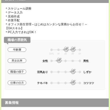
＊スケジュール調整
＊データ入力
＊見積作成
＊作業手配
＊オフィス衛生管理～はじめはカンタンな業務からお任せ！～
【OAスキル】
＊PC入力できればOK！
職場の雰囲気
年齢層
20代
30
40
50
60
男女比率
女性
男性
職場の様子
活気あり
しずか
仕事の仕方
テキパキ
コツコツ
募集情報