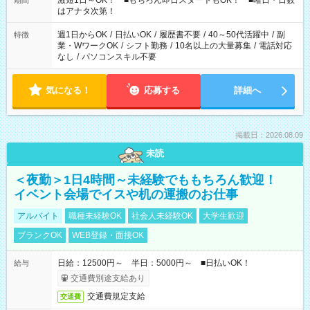
激短1日～OK！ ■もちろん即日スタートもOK！ ■曜日・日数
期間
はアナタ次第！
週1日からOK
/
日払いOK
/
履歴書不要
/
40～50代活躍中
/
副
特徴
業・WワークOK
/
シフト勤務
/
10名以上の大量募集
/
電話対応
なし
/
パソコンスキル不要
気になる！
応募する
詳細へ
掲載日：2026.08.09
未読
＜夜勤＞1日4時間～未経験でももちろん歓迎！
イベント会場でイスや机の運搬のお仕事
アルバイト
職種未経験OK
社会人未経験OK
大学生歓迎
ブランクOK
WEB登録・面接OK
日給：12500円～ 半日：5000円～ ■日払いOK！
給与
交通費別途支給あり
交通費規定支給
交通費