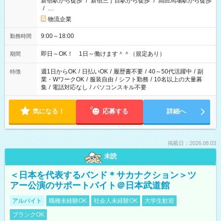
新宿駅から徒歩
/
新宿三丁目駅から徒歩
/
高田馬場駅から徒歩
/
…
物流企業
9:00～18:00
勤務時間
即日～OK！ 1日～働けます＾＾（規定あり）
期間
週1日からOK
/
日払いOK
/
履歴書不要
/
40～50代活躍中
/
副
特徴
業・WワークOK
/
服装自由
/
シフト勤務
/
10名以上の大量募
集
/
電話対応なし
/
パソコンスキル不要
気になる！
応募する
詳細へ
掲載日：2026.08.03
未読
＜日本を代表するバンド＊サカナクション＞ツ
アー公演のサポートバイト＠日本武道館
アルバイト
職種未経験OK
社会人未経験OK
大学生歓迎
ブランクOK