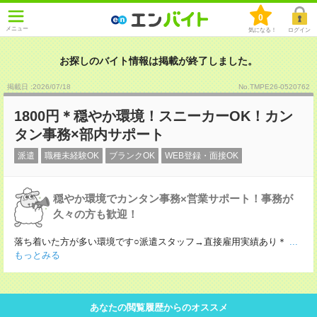
0
メニュー
気になる！
ログイン
お探しのバイト情報は掲載が終了しました。
掲載日 :2026
/
07
/
18
No.TMPE26-0520762
1800円＊穏やか環境！スニーカーOK！カン
タン事務×部内サポート
派遣
職種未経験OK
ブランクOK
WEB登録・面接OK
穏やか環境でカンタン事務×営業サポート！事務が
久々の方も歓迎！
落ち着いた方が多い環境です○派遣スタッフ→直接雇用実績あり＊
...
もっとみる
あなたの閲覧履歴からのオススメ