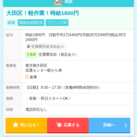
未読
大田区！軽作業！時給1800円
派遣
職種未経験OK
ブランクOK
時給1800円 日額平均1万4400円/月額30万2400円/残込39万
給与
2400円
交通費別途支給あり
交通費支給（規定あり）
交通費
東京都大田区
勤務地
流通センター駅から車
倉庫
【日勤】 8:30～17:30（実働8時間/休憩60分）
勤務時間
・長期 ・即日スタートOK！
期間
電話対応なし
特徴
気になる！
応募する
詳細へ