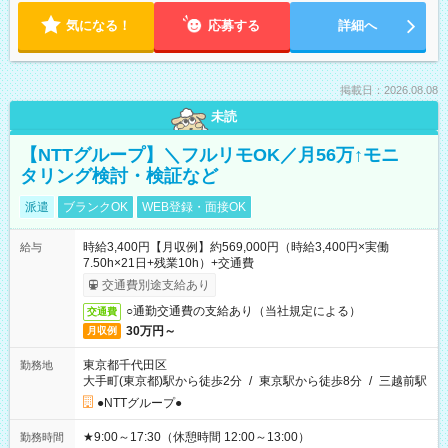
気になる！
応募する
詳細へ
掲載日：2026.08.08
未読
【NTTグループ】＼フルリモOK／月56万↑モニ
タリング検討・検証など
派遣
ブランクOK
WEB登録・面接OK
時給3,400円【月収例】約569,000円（時給3,400円×実働
給与
7.50h×21日+残業10h）+交通費
交通費別途支給あり
○通勤交通費の支給あり（当社規定による）
交通費
30万円～
月収例
東京都千代田区
勤務地
大手町(東京都)駅から徒歩2分
/
東京駅から徒歩8分
/
三越前駅
●NTTグループ●
★9:00～17:30（休憩時間 12:00～13:00）
勤務時間