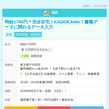
掲載日：2026.08.08
未読
時給1750円＊完全在宅！KADOKAWA！書籍デ
ータに関わるデータ入力
派遣
WEB登録・面接OK
時給1750円
給与
交通費別途支給あり
全額支給
交通費
東京都千代田区
勤務地
飯田橋駅から徒歩3分
/
九段下駅から徒歩7分
【大手出版社】出版事業・ゲーム事業・アニメ・映像事業
10:00～18:00(実働7時間 休憩1時間)
勤務時間
2026年08月下旬～長期 ※8月～！
期間
履歴書不要
/
40～50代活躍中
/
服装自由
特徴