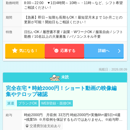
8:00～22:00 ▼1日4時間～ 10時～・11時～など、シフト希望
勤務時間
ご相談ください！
【急募】即日～短期も長期もOK！最短翌月末まで 1か月ごとの
期間
更新が可能！開始日もご相談ください！
日払いOK
/
履歴書不要
/
副業・WワークOK
/
服装自由
/
シフト
特徴
勤務
/
10名以上の大量募集
/
パソコンスキル不要
気になる！
応募する
詳細へ
掲載日：2026.08.09
未読
完全在宅＊時給2000円！ショート動画の映像編
集やテロップ確認
派遣
ブランクOK
WEB登録・面接OK
時給2000円 月収例 33万円 時給2000円×実働8h×週5日×4週
給与
+残業5h ※月収例を保証するものではありません。※給与即受
取りサービス利用可（利用条件有）
交通費別途支給あり