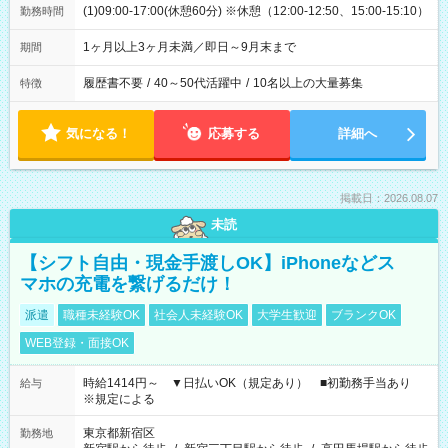
(1)09:00-17:00(休憩60分) ※休憩（12:00-12:50、15:00-15:10）
勤務時間
1ヶ月以上3ヶ月未満／即日～9月末まで
期間
履歴書不要
/
40～50代活躍中
/
10名以上の大量募集
特徴
気になる！
応募する
詳細へ
掲載日：2026.08.07
未読
【シフト自由・現金手渡しOK】iPhoneなどス
マホの充電を繋げるだけ！
派遣
職種未経験OK
社会人未経験OK
大学生歓迎
ブランクOK
WEB登録・面接OK
時給1414円～ ▼日払いOK（規定あり） ■初勤務手当あり
給与
※規定による
東京都新宿区
勤務地