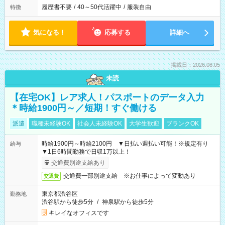
履歴書不要
/
40～50代活躍中
/
服装自由
特徴
気になる！
応募する
詳細へ
掲載日：2026.08.05
未読
【在宅OK】レア求人！パスポートのデータ入力
＊時給1900円～／短期！すぐ働ける
派遣
職種未経験OK
社会人未経験OK
大学生歓迎
ブランクOK
時給1900円～時給2100円 ▼日払い週払い可能！※規定有り
給与
▼1日6時間勤務で日収1万以上！
交通費別途支給あり
交通費一部別途支給 ※お仕事によって変動あり
交通費
東京都渋谷区
勤務地
渋谷駅から徒歩5分
/
神泉駅から徒歩5分
キレイなオフィスです