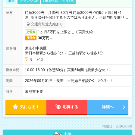
派遣
ブランクOK
WEB登録・面接OK
時給3000円 月収例 30万円 時給3000円×実働5h×週5日×4
給与
週 ※月収例を保証するものではありません。※給与即受取りサ
ービス利用可（利用条件有）
交通費別途支給あり
1ヶ月3万円を上限として実費支給
交通費
30万円～
月収例
東京都中央区
勤務地
新日本橋駅から徒歩3分
/
三越前駅から徒歩1分
サ－ビス
10:00-16:00（休憩60分）実働5時間（残業少なめ！）
勤務時間
2026年09月01日～長期 ※開始日相談OK ※9月～！
期間
履歴書不要
特徴
気になる！
応募する
詳細へ
掲載日：2026.08.06
未読