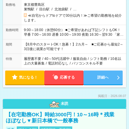
東京都豊島区
勤務地
巣鴨駅
/
目白駅
/
北池袋駅
/
…
≪自宅からドアtoドアで30分以内！≫ご希望の勤務地を紹介
します。
9:00～18:00（休憩60分） ■ご希望があれば下記シフトもOK！
勤務時間
早番 7:00～16:00 遅番 10:00～19:00 夜勤 16:30～翌9:30 「家族
と休みを合わせたい」 「余裕を持って夕飯の準備がしたい」
「できれば残業はしたくない」 など、ご希望を教えてください
【8月中のスタートOK！急募！】2カ月～ ■ご応募から最短2～
期間
ね。 ※Wワーク希望の方へ 今ご覧のお仕事で希望する勤務時間
3日後に就業が可能です！
と、もう1つのお仕事の勤務時間。 合計で週40時間を超える場
合は応募できません。
履歴書不要
/
40～50代活躍中
/
服装自由
/
シフト勤務
/
10名以
特徴
上の大量募集
/
電話対応なし
/
パソコンスキル不要
気になる！
応募する
詳細へ
掲載日：2026.08.07
未読
【在宅勤務OK】時給3000円！10～16時＊残業
ほぼなし▼新日本橋で一般事務