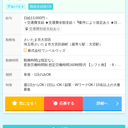
アルバイト
職種未経験OK
日給13,000円～
給与
＋交通費支給 ★交通費全額支給！ ┗案件により規定あり ★日払
いOK！（規定あり） ┗働いたその日に現金GET♪ お仕事後はコ
交通費別途支給あり
ンビニATMから 日払い分を引き落とせます！ 【試用期間】試
用期間なし
さいたま市大宮区
勤務地
埼玉県さいたま市大宮区錦町（最寄り駅：大宮駅）
株式会社ワンベルウッズ
勤務時間は指定なし
勤務時間
変形労働時間制 想定労働時間160時間/月 【シフト例】 ・8：00
～21：00
単発・1日のみOK
期間
週1日からOK / 日払いOK / 副業・WワークOK / 10名以上の大量
特徴
募集
気になる！
応募する
詳細へ