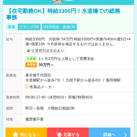
【在宅勤務OK】時給3300円！水道橋での総務
事務
派遣
ブランクOK
WEB登録・面接OK
時給3300円 月収例 54万円 時給3300円×実働7h40m×週5日×4
給与
週+残業10h ※月収例を保証するものではありません。
交通費別途支給あり
1ヶ月3万円を上限として実費支給
交通費
30万円～
月収例
東京都千代田区
勤務地
水道橋駅から徒歩7分
/
九段下駅から徒歩4分
/
飯田橋駅
医薬品メ－カ－
09:00-17:40（休憩60分）実働7時間40分
勤務時間
即日～長期 ※開始日相談OK
期間
履歴書不要
特徴
気になる！
応募する
詳細へ