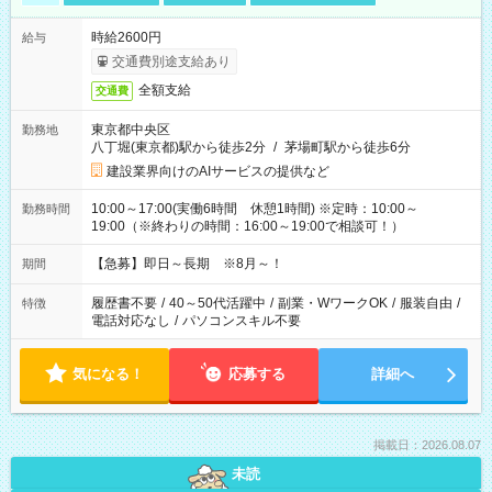
時給2600円
給与
交通費別途支給あり
全額支給
交通費
東京都中央区
勤務地
八丁堀(東京都)駅から徒歩2分
/
茅場町駅から徒歩6分
建設業界向けのAIサービスの提供など
10:00～17:00(実働6時間 休憩1時間) ※定時：10:00～
勤務時間
19:00（※終わりの時間：16:00～19:00で相談可！）
【急募】即日～長期 ※8月～！
期間
履歴書不要
/
40～50代活躍中
/
副業・WワークOK
/
服装自由
/
特徴
電話対応なし
/
パソコンスキル不要
気になる！
応募する
詳細へ
掲載日：2026.08.07
未読