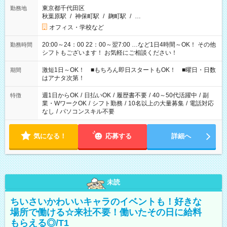
東京都千代田区
勤務地
秋葉原駅
/
神保町駅
/
麹町駅
/
…
オフィス・学校など
20:00～24：00 22：00～翌7:00 …など1日4時間～OK！ その他
勤務時間
シフトもございます！ お気軽にご相談ください！
激短1日～OK！ ■もちろん即日スタートもOK！ ■曜日・日数
期間
はアナタ次第！
週1日からOK
/
日払いOK
/
履歴書不要
/
40～50代活躍中
/
副
特徴
業・WワークOK
/
シフト勤務
/
10名以上の大量募集
/
電話対応
なし
/
パソコンスキル不要
気になる！
応募する
詳細へ
未読
ちいさいかわいいキャラのイベントも！好きな
場所で働ける☆来社不要！働いたその日に給料
もらえる◎/T1