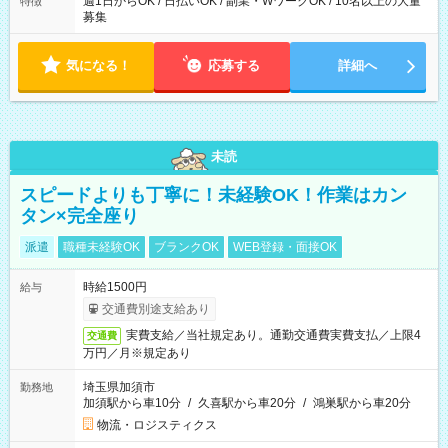
週1日からOK / 日払いOK / 副業・WワークOK / 10名以上の大量
特徴
募集
気になる！
応募する
詳細へ
未読
スピードよりも丁寧に！未経験OK！作業はカン
タン×完全座り
派遣
職種未経験OK
ブランクOK
WEB登録・面接OK
時給1500円
給与
交通費別途支給あり
実費支給／当社規定あり。通勤交通費実費支払／上限4
交通費
万円／月※規定あり
埼玉県加須市
勤務地
加須駅から車10分
/
久喜駅から車20分
/
鴻巣駅から車20分
物流・ロジスティクス