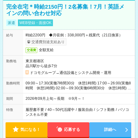
完全在宅＊時給2150円！2名募集！7月！英語メ
インの問い合わせ対応
派遣
WEB登録・面接OK
時給2200円 ◆月収例：338,000円＋残業代（21日換算）
給与
交通費別途支給あり
全額支給
交通費
東京都港区
勤務地
品川駅から徒歩7分
ドコモグループ→通信設備とシステム開発・運用
09:00～17:30(実働7時間30分 休憩1時間) 17:00～26:00(実働8
勤務時間
時間 休憩1時間) 02:00～09:30(実働6時間30分 休憩1時間) ※
日勤は就業時間1/夜勤は就業時間2.3を連続で行って頂きます
2026年09月上旬～長期 ※9月～！
期間
履歴書不要
/
40～50代活躍中
/
服装自由
/
シフト勤務
/
パソコ
特徴
ンスキル不要
気になる！
応募する
詳細へ