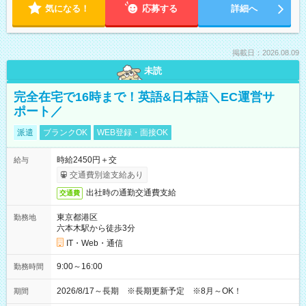
気になる！
応募する
詳細へ
掲載日：2026.08.09
未読
完全在宅で16時まで！英語&日本語＼EC運営サ
ポート／
派遣
ブランクOK
WEB登録・面接OK
時給2450円＋交
給与
交通費別途支給あり
出社時の通勤交通費支給
交通費
東京都港区
勤務地
六本木駅から徒歩3分
IT・Web・通信
9:00～16:00
勤務時間
2026/8/17～長期 ※長期更新予定 ※8月～OK！
期間