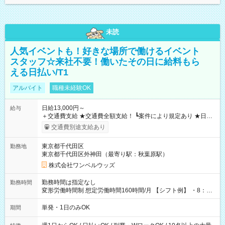
未読
人気イベントも！好きな場所で働けるイベント
スタッフ☆来社不要！働いたその日に給料もら
える日払い/T1
アルバイト
職種未経験OK
日給13,000円～
給与
＋交通費支給 ★交通費全額支給！ ┗案件により規定あり ★日払
いOK！（規定あり） ┗働いたその日に現金GET♪ お仕事後はコ
交通費別途支給あり
ンビニATMから 日払い分を引き落とせます！ 【試用期間】試
用期間なし
東京都千代田区
勤務地
東京都千代田区外神田（最寄り駅：秋葉原駅）
株式会社ワンベルウッズ
勤務時間は指定なし
勤務時間
変形労働時間制 想定労働時間160時間/月 【シフト例】 ・8：00
～21：00
単発・1日のみOK
期間