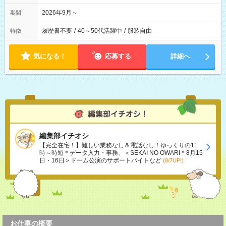
2026年9月～
期間
履歴書不要
/
40～50代活躍中
/
服装自由
特徴
気になる！
応募する
詳細へ
編集部イチオシ
【完全在宅！】難しい業務なし＆電話なし！ゆっくりの11
時～時短＊データ入力・事務、＜SEKAI NO OWARI＊8月15
日・16日＞ドーム公演のサポートバイトなど
(8/7UP!)
お仕事の概要