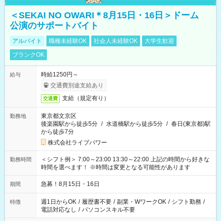
＜SEKAI NO OWARI＊8月15日・16日＞ドーム
公演のサポートバイト
アルバイト
職種未経験OK
社会人未経験OK
大学生歓迎
ブランクOK
時給1250円～
給与
交通費別途支給あり
支給（規定有り）
交通費
東京都文京区
勤務地
後楽園駅から徒歩5分
/
水道橋駅から徒歩5分
/
春日(東京都)駅
から徒歩7分
株式会社ライブパワー
＜シフト例＞ 7:00～23:00 13:30～22:00 上記の時間から好きな
勤務時間
時間を選べます！ ※時間は変更となる可能性があります
急募！8月15日・16日
期間
週1日からOK
/
履歴書不要
/
副業・WワークOK
/
シフト勤務
/
特徴
電話対応なし
/
パソコンスキル不要