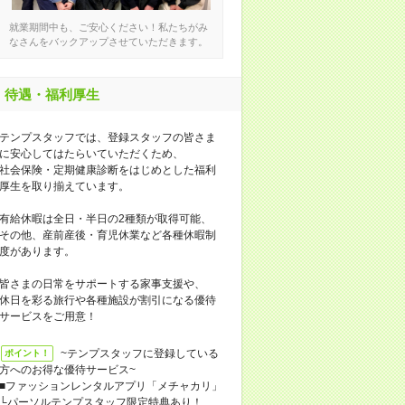
就業期間中も、ご安心ください！私たちがみ
なさんをバックアップさせていただきます。
待遇・福利厚生
テンプスタッフでは、登録スタッフの皆さま
に安心してはたらいていただくため、
社会保険・定期健康診断をはじめとした福利
厚生を取り揃えています。
有給休暇は全日・半日の2種類が取得可能、
その他、産前産後・育児休業など各種休暇制
度があります。
皆さまの日常をサポートする家事支援や、
休日を彩る旅行や各種施設が割引になる優待
サービスをご用意！
~テンプスタッフに登録している
ポイント！
方へのお得な優待サービス~
■ファッションレンタルアプリ「メチャカリ」
└パーソルテンプスタッフ限定特典あり！