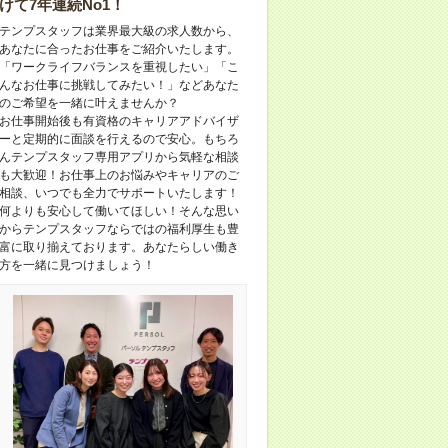
けて7年連続No1！
テンプスタッフは業界最大級の求人数から、
あなたに合ったお仕事をご紹介いたします。
「ワークライフバランスを重視したい」「こ
んなお仕事に挑戦してみたい！」などあなた
のご希望を一緒に叶えませんか？
お仕事開始後も有資格のキャリアアドバイザ
ーと定期的に面談を行えるので安心。もちろ
んテンプスタッフ専用アプリから気軽な相談
も大歓迎！お仕事上のお悩みやキャリアのご
相談、いつでも全力でサポートいたします！
何よりも安心して働いてほしい！そんな思い
からテンプスタッフならではの福利厚生も豊
富に取り揃えております。あなたらしい働き
方を一緒に見つけましょう！