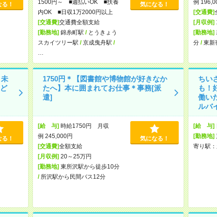
1500円～ ■週払いOK ■扶養
例 196,
なる！
気になる！
内OK ■日収1万2000円以上
[交通費]
[交通費]
交通費全額支給
[月収例]
[勤務地]
錦糸町駅
/
とうきょう
[勤務地]
スカイツリー駅
/
京成曳舟駅
/
分
/
東新
…
！未
1750円＊【図書館や博物館が好きなか
ちい
ど
たへ】本に囲まれてお仕事＊事務[派
も！
遣]
働い
ルバイ
[給 与]
時給1750円 月収
[給 与]
例 245,000円
[勤務地]
なる！
気になる！
[交通費]
全額支給
寄り駅：
[月収例]
20～25万円
[勤務地]
東所沢駅から徒歩10分
/
所沢駅から民間バス12分