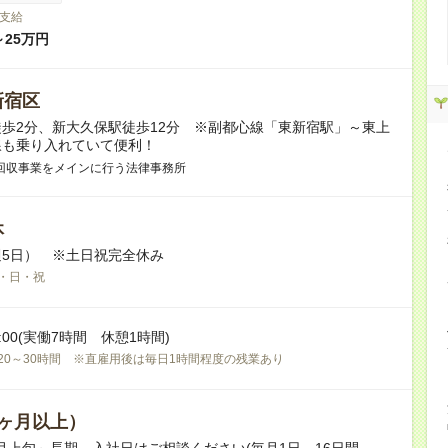
支給
～25万円
新宿区
歩2分、新大久保駅徒歩12分 ※副都心線「東新宿駅」～東上
線も乗り入れていて便利！
回収事業をメインに行う法律事務所
休
5日） ※土日祝完全休み
・日・祝
17:00(実働7時間 休憩1時間)
20～30時間 ※直雇用後は毎日1時間程度の残業あり
ヶ月以上）
09月上旬～長期 入社日はご相談ください(毎月1日、16日開