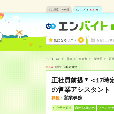
エン派遣
74686
件
エン バイト
82531
件
0
気になるリスト
保存した希
バイトTOP
関東
東京都
新宿区
正社
NEW
掲載日 :
2026
/
08
/
05
正社員前提＊＜17時
の営業アシスタント
営業事務
職種：
紹介予定派遣
職種未経験OK
ブランクO