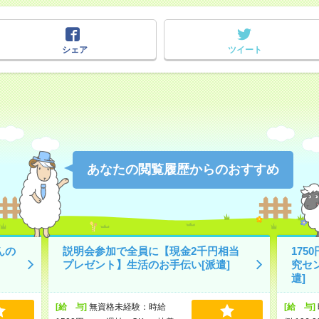
シェア
ツイート
あなたの閲覧履歴からのおすすめ
んの
説明会参加で全員に【現金2千円相当
175
プレゼント】生活のお手伝い[派遣]
究セ
遣]
[給 与]
無資格未経験：時給
[給 与]