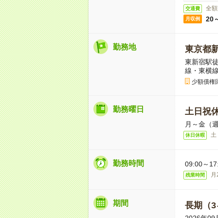
全額
交通費
20
月収例
勤務地
東京都
東新宿駅徒
線・東横
少額債権
勤務曜日
土日祝
月～金（週
土
休日休暇
勤務時間
09:00～
月
残業時間
期間
長期（3
2026年