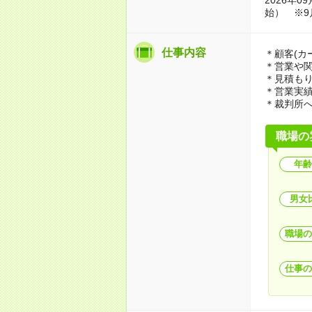
始） ※9
仕事内容
＊顧客(カ
＊営業や
＊見積も
＊営業実
＊裁判所へ
職場の
年齢
男女
職場の
仕事の