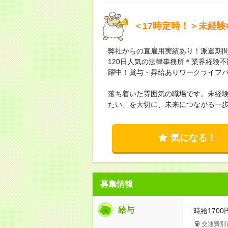
＜17時定時！＞未経
弊社からの直雇用実績あり！派遣期間
120日人気の法律事務所＊業界経験不
躍中！賞与・昇給ありワークライフバ
落ち着いた雰囲気の職場です。未経
たい」を大切に、未来につながる一
気になる！
募集情報
給与
時給1700
交通費別