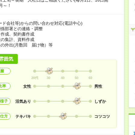
月～！
ード会社等)からの問い合わせ対応(電話中心)
関係部署との連絡・調整
り作成、契約書作成
績の集計、資料作成
の外出(月数回 届け物）等
雰囲気
層
20代
30
40
50
60
比率
女性
男性
様子
活気あり
しずか
仕方
テキパキ
コツコツ