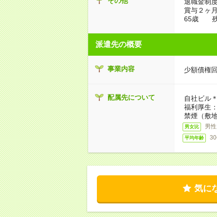
その他
退職金制
賞与２ヶ月
65歳 
派遣先の概要
事業内容
少額債権
配属先について
自社ビル
福利厚生
禁煙（敷地
男性
男女比
3
平均年齢
気に