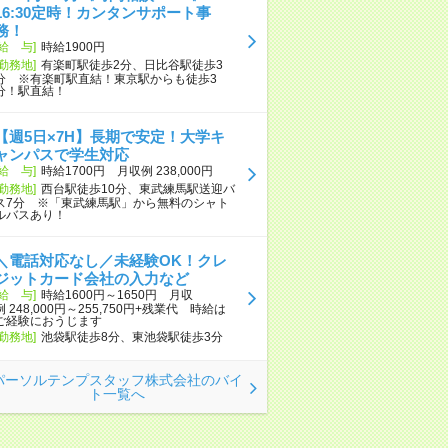
16:30定時！カンタンサポート事
務！
[給 与]
時給1900円
[勤務地]
有楽町駅徒歩2分、日比谷駅徒歩3
分 ※有楽町駅直結！東京駅からも徒歩3
分！駅直結！
【週5日×7H】長期で安定！大学キ
ャンパスで学生対応
[給 与]
時給1700円 月収例 238,000円
[勤務地]
西台駅徒歩10分、東武練馬駅送迎バ
ス7分 ※「東武練馬駅」から無料のシャト
ルバスあり！
＼電話対応なし／未経験OK！クレ
ジットカード会社の入力など
[給 与]
時給1600円～1650円 月収
例 248,000円～255,750円+残業代 時給は
ご経験におうじます
[勤務地]
池袋駅徒歩8分、東池袋駅徒歩3分
パーソルテンプスタッフ株式会社のバイ
ト一覧へ