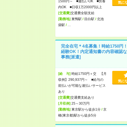
1500円～ ■週払いOK ■扶養
気に
内OK ■日収1万2000円以上
[交通費]
交通費全額支給
[勤務地]
巣鴨駅
/
目白駅
/
北池
袋駅
/
…
完全在宅＊4名募集！時給1750円
経験OK！内定通知書の内容確認な
事務[派遣]
[給 与]
時給1750円＋交 【月
収例】290,937円～ ■給与の
気に
前払いが可能な速払いサービス
あり
[交通費]
交通費支給あり
[月収例]
25～30万円
[勤務地]
東京駅から徒歩1分
/
京
橋(東京都)駅から徒歩5分