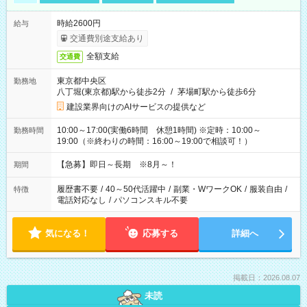
時給2600円
給与
交通費別途支給あり
全額支給
交通費
東京都中央区
勤務地
八丁堀(東京都)駅から徒歩2分
/
茅場町駅から徒歩6分
建設業界向けのAIサービスの提供など
10:00～17:00(実働6時間 休憩1時間) ※定時：10:00～
勤務時間
19:00（※終わりの時間：16:00～19:00で相談可！）
【急募】即日～長期 ※8月～！
期間
履歴書不要
/
40～50代活躍中
/
副業・WワークOK
/
服装自由
/
特徴
電話対応なし
/
パソコンスキル不要
気になる！
応募する
詳細へ
掲載日：2026.08.07
未読