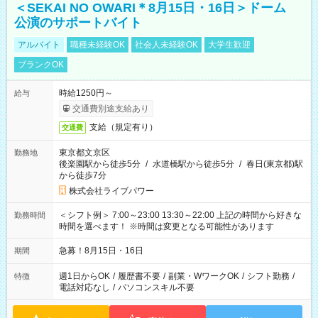
＜SEKAI NO OWARI＊8月15日・16日＞ドーム
公演のサポートバイト
アルバイト
職種未経験OK
社会人未経験OK
大学生歓迎
ブランクOK
時給1250円～
給与
交通費別途支給あり
支給（規定有り）
交通費
東京都文京区
勤務地
後楽園駅から徒歩5分
/
水道橋駅から徒歩5分
/
春日(東京都)駅
から徒歩7分
株式会社ライブパワー
＜シフト例＞ 7:00～23:00 13:30～22:00 上記の時間から好きな
勤務時間
時間を選べます！ ※時間は変更となる可能性があります
急募！8月15日・16日
期間
週1日からOK
/
履歴書不要
/
副業・WワークOK
/
シフト勤務
/
特徴
電話対応なし
/
パソコンスキル不要