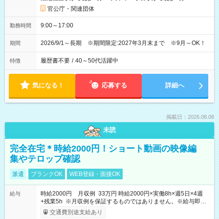
官公庁・関連団体
9:00～17:00
勤務時間
2026/9/1～長期 ※期間限定:2027年3月末まで ※9月～OK！
期間
履歴書不要
/
40～50代活躍中
特徴
気になる！
応募する
詳細へ
掲載日：2026.08.08
未読
完全在宅＊時給2000円！ショート動画の映像編
集やテロップ確認
派遣
ブランクOK
WEB登録・面接OK
時給2000円 月収例 33万円 時給2000円×実働8h×週5日×4週
給与
+残業5h ※月収例を保証するものではありません。※給与即受
取りサービス利用可（利用条件有）
交通費別途支給あり