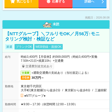
気になる！
応募する
詳細へ
掲載日：2026.08.08
未読
【NTTグループ】＼フルリモOK／月56万↑モニ
タリング検討・検証など
派遣
ブランクOK
WEB登録・面接OK
時給3,400円【月収例】約569,000円（時給3,400円×実働
給与
7.50h×21日+残業10h）+交通費
交通費別途支給あり
○通勤交通費の支給あり（当社規定による）
交通費
30万円～
月収例
東京都千代田区
勤務地
大手町(東京都)駅から徒歩2分
/
東京駅から徒歩8分
/
三越前駅
●NTTグループ●
★9:00～17:30（休憩時間 12:00～13:00）
勤務時間