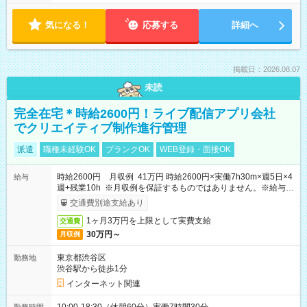
気になる！
応募する
詳細へ
掲載日：2026.08.07
未読
完全在宅＊時給2600円！ライブ配信アプリ会社
でクリエイティブ制作進行管理
派遣
職種未経験OK
ブランクOK
WEB登録・面接OK
時給2600円 月収例 41万円 時給2600円×実働7h30m×週5日×4
給与
週+残業10h ※月収例を保証するものではありません。※給与即
受取りサービス利用可（利用条件有）
交通費別途支給あり
1ヶ月3万円を上限として実費支給
交通費
30万円～
月収例
東京都渋谷区
勤務地
渋谷駅から徒歩1分
インターネット関連