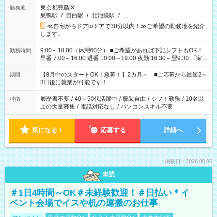
東京都豊島区
勤務地
巣鴨駅
/
目白駅
/
北池袋駅
/
…
≪自宅からドアtoドアで30分以内！≫ご希望の勤務地を紹介
します。
9:00～18:00（休憩60分） ■ご希望があれば下記シフトもOK！
勤務時間
早番 7:00～16:00 遅番 10:00～19:00 夜勤 16:30～翌9:30 「家族
と休みを合わせたい」 「余裕を持って夕飯の準備がしたい」
「できれば残業はしたくない」 など、ご希望を教えてください
【8月中のスタートOK！急募！】2カ月～ ■ご応募から最短2～
期間
ね。 ※Wワーク希望の方へ 今ご覧のお仕事で希望する勤務時間
3日後に就業が可能です！
と、もう1つのお仕事の勤務時間。 合計で週40時間を超える場
合は応募できません。
履歴書不要
/
40～50代活躍中
/
服装自由
/
シフト勤務
/
10名以
特徴
上の大量募集
/
電話対応なし
/
パソコンスキル不要
気になる！
応募する
詳細へ
掲載日：2026.08.06
未読
＃1日4時間～OK＃未経験歓迎！＃日払い＊イ
ベント会場でイスや机の運搬のお仕事