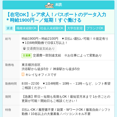
未読
【在宅OK】レア求人！パスポートのデータ入力
＊時給1900円～／短期！すぐ働ける
派遣
職種未経験OK
社会人未経験OK
大学生歓迎
ブランクOK
時給1900円～時給2100円 ▼日払い週払い可能！※規定有り
給与
▼1日6時間勤務で日収1万以上！
交通費別途支給あり
交通費一部別途支給 ※お仕事によって変動あり
交通費
東京都渋谷区
勤務地
渋谷駅から徒歩5分
/
神泉駅から徒歩5分
キレイなオフィスです
8:00～22:00 ▼1日4時間～ 10時～・11時～など、シフト希望
勤務時間
ご相談ください！
【急募】即日～短期も長期もOK！最短翌月末まで 1か月ごとの
期間
更新が可能！開始日もご相談ください！
日払いOK
/
履歴書不要
/
副業・WワークOK
/
服装自由
/
シフト
特徴
勤務
/
10名以上の大量募集
/
パソコンスキル不要