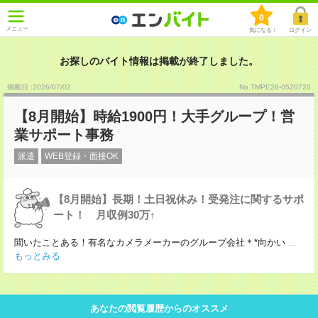
0
メニュー
気になる！
ログイン
お探しのバイト情報は掲載が終了しました。
掲載日 :2026
/
07
/
02
No.TMPE26-0520720
【8月開始】時給1900円！大手グループ！営
業サポート事務
派遣
WEB登録・面接OK
【8月開始】長期！土日祝休み！受発注に関するサポ
ート！ 月収例30万↑
聞いたことある！有名なカメラメーカーのグループ会社＊*向かい
...
もっとみる
あなたの閲覧履歴からのオススメ