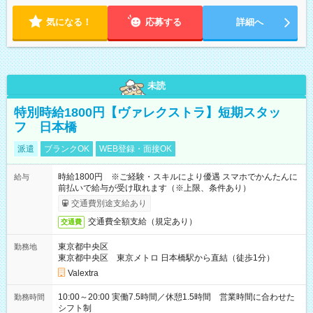
18:00 などのように、自由な働き方が可能なお仕事です！
気になる！
応募する
詳細へ
未読
特別時給1800円【ヴァレクストラ】短期スタッ
フ 日本橋
派遣
ブランクOK
WEB登録・面接OK
時給1800円 ※ご経験・スキルにより優遇 スマホでかんたんに
給与
前払いで給与が受け取れます（※上限、条件あり）
交通費別途支給あり
交通費全額支給（規定あり）
交通費
東京都中央区
勤務地
東京都中央区 東京メトロ 日本橋駅から直結（徒歩1分）
Valextra
10:00～20:00 実働7.5時間／休憩1.5時間 営業時間に合わせた
勤務時間
シフト制