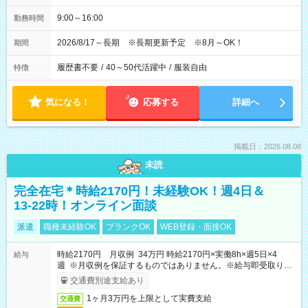
9:00～16:00
勤務時間
2026/8/17～長期 ※長期更新予定 ※8月～OK！
期間
履歴書不要
/
40～50代活躍中
/
服装自由
特徴
気になる！
応募する
詳細へ
掲載日：2026.08.08
未読
完全在宅＊時給2170円！未経験OK！週4日＆
13-22時！オンライン面談
派遣
職種未経験OK
ブランクOK
WEB登録・面接OK
時給2170円 月収例 34万円 時給2170円×実働8h×週5日×4
給与
週 ※月収例を保証するものではありません。※給与即受取りサ
ービス利用可（利用条件有）
交通費別途支給あり
1ヶ月3万円を上限として実費支給
交通費