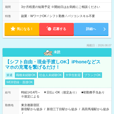
3か月程度の短期予定 ※開始日はお気軽にご相談ください
期間
副業・WワークOK
/
シフト勤務
/
パソコンスキル不要
特徴
気になる！
応募する
詳細へ
掲載日：2026.08.07
未読
【シフト自由・現金手渡しOK】iPhoneなどス
マホの充電を繋げるだけ！
派遣
職種未経験OK
社会人未経験OK
大学生歓迎
ブランクOK
WEB登録・面接OK
時給1414円～ ▼日払いOK（規定あり） ■初勤務手当あり
給与
※規定による
東京都新宿区
勤務地
新宿駅から徒歩
/
新宿三丁目駅から徒歩
/
高田馬場駅から徒歩
/
…