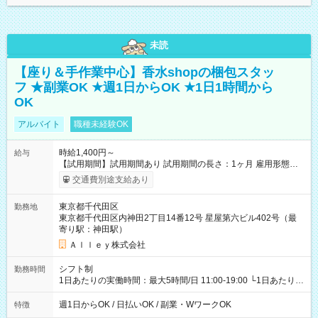
未読
【座り＆手作業中心】香水shopの梱包スタッ
フ ★副業OK ★週1日からOK ★1日1時間から
OK
アルバイト
職種未経験OK
時給1,400円～
給与
【試用期間】試用期間あり 試用期間の長さ：1ヶ月 雇用形態、
給与は本採用時と同じです。
交通費別途支給あり
東京都千代田区
勤務地
東京都千代田区内神田2丁目14番12号 星屋第六ビル402号（最
寄り駅：神田駅）
Ａｌｌｅｙ株式会社
シフト制
勤務時間
1日あたりの実働時間：最大5時間/日 11:00-19:00 └1日あたりの
実働時間：1-5時間 └上記の時間帯内であれば、いつでも勤務可
能！ └平日・土曜日の中で、お好きな曜日でご勤務いただけま
週1日からOK / 日払いOK / 副業・WワークOK
特徴
す！ 【シフト例】 ・11:00～14:00 ・16:30～19:00 ・13:00～