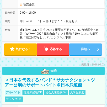
物流企業
9:00～18:00
勤務時間
即日～OK！ 1日～働けます＾＾（規定あり）
期間
週1日からOK
/
日払いOK
/
履歴書不要
/
40～50代活躍中
/
副
特徴
業・WワークOK
/
服装自由
/
シフト勤務
/
10名以上の大量募
集
/
電話対応なし
/
パソコンスキル不要
気になる！
応募する
詳細へ
掲載日：2026.08.03
未読
＜日本を代表するバンド＊サカナクション＞ツ
アー公演のサポートバイト＠日本武道館
アルバイト
職種未経験OK
社会人未経験OK
大学生歓迎
ブランクOK