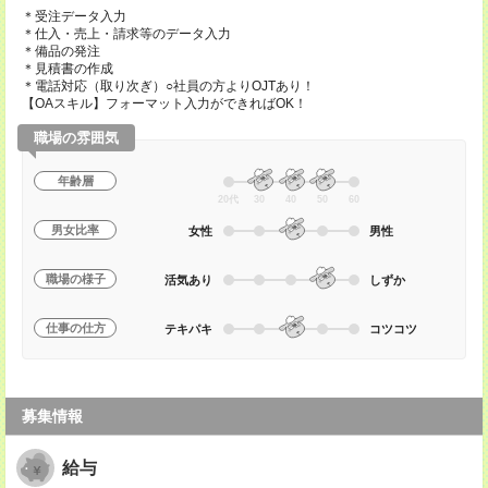
＊受注データ入力
＊仕入・売上・請求等のデータ入力
＊備品の発注
＊見積書の作成
＊電話対応（取り次ぎ）○社員の方よりOJTあり！
【OAスキル】フォーマット入力ができればOK！
職場の雰囲気
年齢層
20代
30
40
50
60
男女比率
女性
男性
職場の様子
活気あり
しずか
仕事の仕方
テキパキ
コツコツ
募集情報
給与