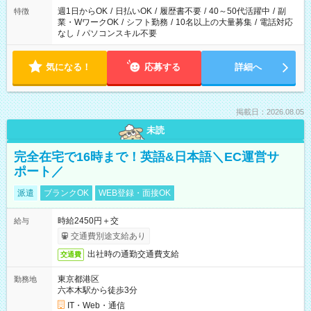
週1日からOK
/
日払いOK
/
履歴書不要
/
40～50代活躍中
/
副
特徴
業・WワークOK
/
シフト勤務
/
10名以上の大量募集
/
電話対応
なし
/
パソコンスキル不要
気になる！
応募する
詳細へ
掲載日：2026.08.05
未読
完全在宅で16時まで！英語&日本語＼EC運営サ
ポート／
派遣
ブランクOK
WEB登録・面接OK
時給2450円＋交
給与
交通費別途支給あり
出社時の通勤交通費支給
交通費
東京都港区
勤務地
六本木駅から徒歩3分
IT・Web・通信