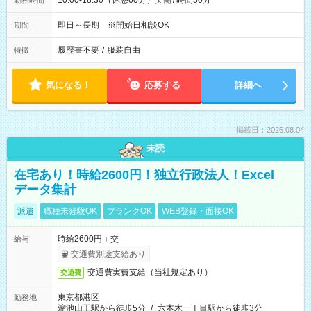
10:00-18:30（休憩60分）実働7時間30分
勤務時間
即日～長期 ※開始日相談OK
期間
履歴書不要
/
服装自由
特徴
気になる！
応募する
詳細へ
掲載日：2026.08.04
未読
在宅あり！時給2600円！独立行政法人！Excel
データ集計
派遣
職種未経験OK
ブランクOK
WEB登録・面接OK
時給2600円＋交
給与
交通費別途支給あり
交通費実費支給（当社規定あり）
交通費
東京都港区
勤務地
溜池山王駅から徒歩5分
/
六本木一丁目駅から徒歩3分