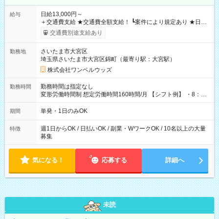
日給13,000円～
給与
＋交通費支給 ★交通費全額支給！ ┗案件により規定あり ★日払
いOK！（規定あり） ┗働いたその日に現金GET♪ お仕事後はコ
交通費別途支給あり
ンビニATMから 日払い分を引き落とせます！ 【試用期間】試
用期間なし
さいたま市大宮区
勤務地
埼玉県さいたま市大宮区錦町（最寄り駅：大宮駅）
株式会社ワンベルウッズ
勤務時間は指定なし
勤務時間
変形労働時間制 想定労働時間160時間/月 【シフト例】 ・8：00
～21：00
単発・1日のみOK
期間
週1日からOK / 日払いOK / 副業・WワークOK / 10名以上の大量
特徴
募集
気になる！
応募する
詳細へ
未読