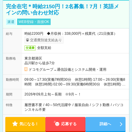
完全在宅＊時給2150円！2名募集！7月！英語メ
インの問い合わせ対応
派遣
WEB登録・面接OK
時給2200円 ◆月収例：338,000円＋残業代（21日換算）
給与
交通費別途支給あり
全額支給
交通費
東京都港区
勤務地
品川駅から徒歩7分
ドコモグループ→通信設備とシステム開発・運用
09:00～17:30(実働7時間30分 休憩1時間) 17:00～26:00(実働8
勤務時間
時間 休憩1時間) 02:00～09:30(実働6時間30分 休憩1時間) ※
日勤は就業時間1/夜勤は就業時間2.3を連続で行って頂きます
2026年09月上旬～長期 ※9月～！
期間
履歴書不要
/
40～50代活躍中
/
服装自由
/
シフト勤務
/
パソコ
特徴
ンスキル不要
気になる！
応募する
詳細へ