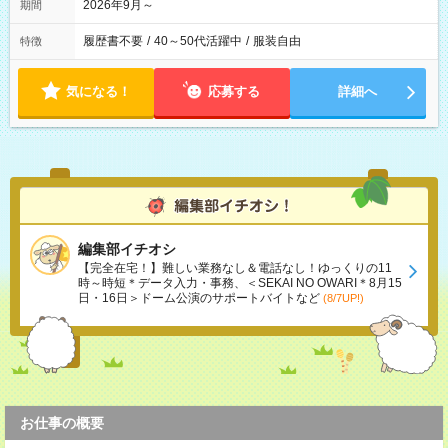
2026年9月～
期間
履歴書不要
/
40～50代活躍中
/
服装自由
特徴
気になる！
応募する
詳細へ
編集部イチオシ
【完全在宅！】難しい業務なし＆電話なし！ゆっくりの11
時～時短＊データ入力・事務、＜SEKAI NO OWARI＊8月15
日・16日＞ドーム公演のサポートバイトなど
(8/7UP!)
お仕事の概要