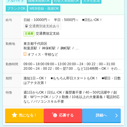
アルバイト
職種未経験OK
社会人未経験OK
大学生歓迎
ブランクOK
WEB登録・面接OK
日給：10000円～ 半日：5000円～ ■日払いOK！
給与
交通費別途支給あり
交通費規定支給
交通費
東京都千代田区
勤務地
秋葉原駅
/
神保町駅
/
麹町駅
/
…
オフィス・学校など
09:00～18:00 09:00～13:00 20:00～24：00 22：00～31:00
勤務時間
20:00～24：00 22：00～翌7:00 …など1日4時間～OK！ その他
シフトもございます！ お気軽にご相談ください！
激短1日～OK！ ■もちろん即日スタートもOK！ ■曜日・日数
期間
はアナタ次第！
週1日からOK
/
日払いOK
/
履歴書不要
/
40～50代活躍中
/
副
特徴
業・WワークOK
/
シフト勤務
/
10名以上の大量募集
/
電話対応
なし
/
パソコンスキル不要
気になる！
応募する
詳細へ