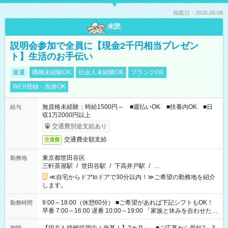
掲載日：2026.08.08
未読
説明会参加で全員に【現金2千円相当プレゼン
ト】生活のお手伝い
派遣
職種未経験OK
社会人未経験OK
ブランクOK
WEB登録・面接OK
無資格未経験：時給1500円～ ■週払いOK ■扶養内OK ■日
給与
収1万2000円以上
交通費別途支給あり
交通費全額支給
交通費
東京都世田谷区
勤務地
三軒茶屋駅
/
世田谷駅
/
下高井戸駅
/
…
≪自宅からドアtoドアで30分以内！≫ご希望の勤務地を紹介
します。
9:00～18:00（休憩60分） ■ご希望があれば下記シフトもOK！
勤務時間
早番 7:00～16:00 遅番 10:00～19:00 「家族と休みを合わせた
い」 「余裕を持って夕飯の準備がしたい」 「できれば残業はし
たくない」 など、ご希望を教えてくださいね。 ※Wワーク希望