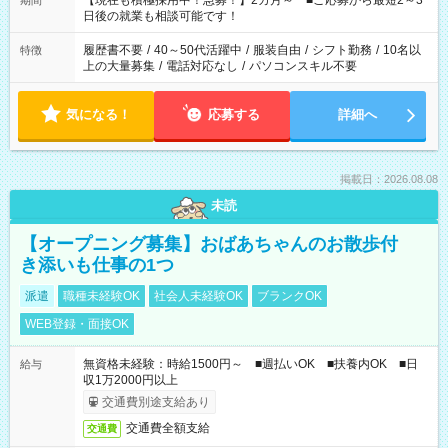
【現在も積極採用中！急募！】2カ月～ ■ご応募から最短2～3
期間
の方へ 今ご覧のお仕事で希望する勤務時間と、もう1つのお仕事
日後の就業も相談可能です！
の勤務時間。 合計で週40時間を超える場合は応募できません。
履歴書不要
/
40～50代活躍中
/
服装自由
/
シフト勤務
/
10名以
特徴
上の大量募集
/
電話対応なし
/
パソコンスキル不要
気になる！
応募する
詳細へ
掲載日：2026.08.08
未読
【オープニング募集】おばあちゃんのお散歩付
き添いも仕事の1つ
派遣
職種未経験OK
社会人未経験OK
ブランクOK
WEB登録・面接OK
無資格未経験：時給1500円～ ■週払いOK ■扶養内OK ■日
給与
収1万2000円以上
交通費別途支給あり
交通費全額支給
交通費