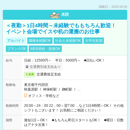
掲載日：2026.08.05
未読
＜夜勤＞1日4時間～未経験でももちろん歓迎！
イベント会場でイスや机の運搬のお仕事
アルバイト
職種未経験OK
社会人未経験OK
大学生歓迎
ブランクOK
WEB登録・面接OK
日給：12500円～ 半日：5000円～ ■日払いOK！
給与
交通費別途支給あり
交通費規定支給
交通費
東京都千代田区
勤務地
秋葉原駅
/
神保町駅
/
麹町駅
/
…
オフィス・学校など
20:00～24：00 22：00～翌7:00 …など1日4時間～OK！ その他
勤務時間
シフトもございます！ お気軽にご相談ください！
激短1日～OK！ ■もちろん即日スタートもOK！ ■曜日・日数
期間
はアナタ次第！