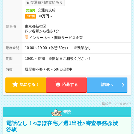
交通費別途支給あり
交通費支給
交通費
30万円～
月収例
東京都新宿区
勤務地
四ツ谷駅から徒歩1分
インターネット関連サービス企業
10:00～19:00（休憩:60分） ※残業なし
勤務時間
10/01～長期 ※開始日ご相談ください！
期間
履歴書不要
/
40～50代活躍中
特徴
気になる！
応募する
詳細へ
掲載日：2026.08.07
未読
電話なし！<ほぼ在宅／週1出社>審査事務@渋
谷駅