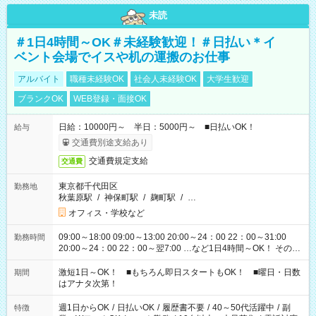
未読
＃1日4時間～OK＃未経験歓迎！＃日払い＊イ
ベント会場でイスや机の運搬のお仕事
アルバイト
職種未経験OK
社会人未経験OK
大学生歓迎
ブランクOK
WEB登録・面接OK
日給：10000円～ 半日：5000円～ ■日払いOK！
給与
交通費別途支給あり
交通費規定支給
交通費
東京都千代田区
勤務地
秋葉原駅
/
神保町駅
/
麹町駅
/
…
オフィス・学校など
09:00～18:00 09:00～13:00 20:00～24：00 22：00～31:00
勤務時間
20:00～24：00 22：00～翌7:00 …など1日4時間～OK！ その他
シフトもございます！ お気軽にご相談ください！
激短1日～OK！ ■もちろん即日スタートもOK！ ■曜日・日数
期間
はアナタ次第！
週1日からOK
/
日払いOK
/
履歴書不要
/
40～50代活躍中
/
副
特徴