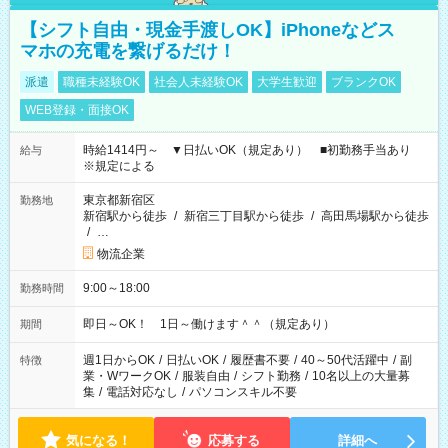
【シフト自由・現金手渡しOK】iPhoneなどス
マホの充電を繋げるだけ！
派遣
職種未経験OK
社会人未経験OK
大学生歓迎
ブランクOK
WEB登録・面接OK
時給1414円～ ▼日払いOK（規定あり） ■初勤務手当あり
給与
※規定による
東京都新宿区
勤務地
新宿駅から徒歩
/
新宿三丁目駅から徒歩
/
高田馬場駅から徒歩
/
…
物流企業
9:00～18:00
勤務時間
即日～OK！ 1日～働けます＾＾（規定あり）
期間
週1日からOK
/
日払いOK
/
履歴書不要
/
40～50代活躍中
/
副
特徴
業・WワークOK
/
服装自由
/
シフト勤務
/
10名以上の大量募
集
/
電話対応なし
/
パソコンスキル不要
気になる！
応募する
詳細へ