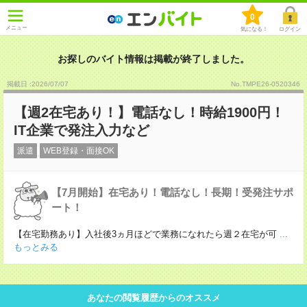
0
メニュー
気になる！
ログイン
お探しのバイト情報は掲載が終了しました。
掲載日 :2026
/
07
/
07
No.TMPE26-0520346
【週2在宅あり！】電話なし！時給1900円！
IT企業で発注入力など
派遣
WEB登録・面接OK
【7月開始】在宅あり！電話なし！長期！受発注サポ
ート！
【在宅勤務あり】入社後3ヵ月ほどで業務になれたら週２在宅が可
...
もっとみる
あなたの閲覧履歴からのオススメ