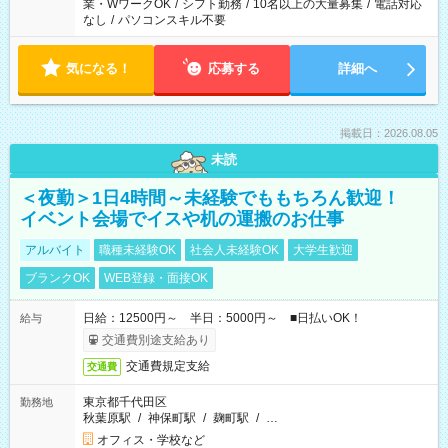
業・WワークOK
/
シフト勤務
/
10名以上の大量募集
/
電話対応
なし
/
パソコンスキル不要
気になる！
応募する
詳細へ
掲載日：2026.08.05
未読
＜夜勤＞1日4時間～未経験でももちろん歓迎！
イベント会場でイスや机の運搬のお仕事
アルバイト
職種未経験OK
社会人未経験OK
大学生歓迎
ブランクOK
WEB登録・面接OK
日給：12500円～ 半日：5000円～ ■日払いOK！
給与
交通費別途支給あり
交通費規定支給
交通費
東京都千代田区
勤務地
秋葉原駅
/
神保町駅
/
麹町駅
/
…
オフィス・学校など