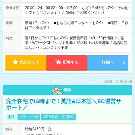
20:00～24：00 22：00～翌7:00 …など1日4時間～OK！ その他
勤務時間
シフトもございます！ お気軽にご相談ください！
激短1日～OK！ ■もちろん即日スタートもOK！ ■曜日・日数
期間
はアナタ次第！
週1日からOK
/
日払いOK
/
履歴書不要
/
40～50代活躍中
/
副
特徴
業・WワークOK
/
シフト勤務
/
10名以上の大量募集
/
電話対応
なし
/
パソコンスキル不要
気になる！
応募する
詳細へ
掲載日：2026.08.05
未読
完全在宅で16時まで！英語&日本語＼EC運営サ
ポート／
派遣
ブランクOK
WEB登録・面接OK
時給2450円＋交
給与