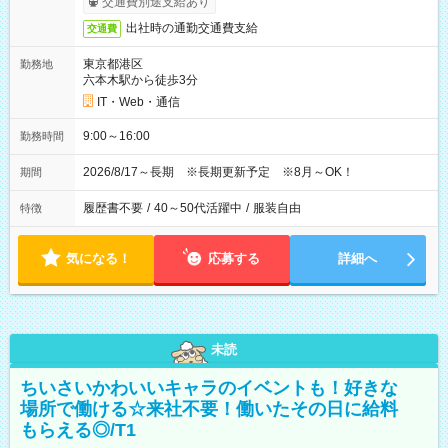
交通費別途支給あり
出社時の通勤交通費支給
交通費
東京都港区
勤務地
六本木駅から徒歩3分
IT・Web・通信
9:00～16:00
勤務時間
2026/8/17～長期 ※長期更新予定 ※8月～OK！
期間
履歴書不要
/
40～50代活躍中
/
服装自由
特徴
気になる！
応募する
詳細へ
未読
ちいさいかわいいキャラのイベントも！好きな
場所で働ける☆来社不要！働いたその日に給料
もらえる◎/T1