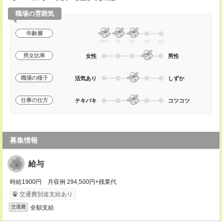
職場の雰囲気
年齢層
20代
30
40
50
60
男女比率
女性
男性
職場の様子
活気あり
しずか
仕事の仕方
テキパキ
コツコツ
募集情報
給与
時給1900円 月収例 294,500円+残業代
交通費別途支給あり
全額支給
交通費