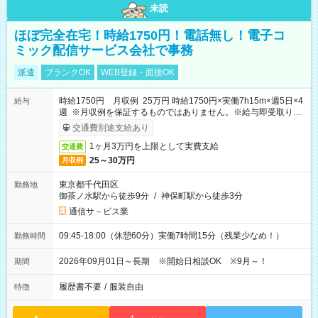
未読
ほぼ完全在宅！時給1750円！電話無し！電子コ
ミック配信サービス会社で事務
派遣
ブランクOK
WEB登録・面接OK
時給1750円 月収例 25万円 時給1750円×実働7h15m×週5日×4
給与
週 ※月収例を保証するものではありません。※給与即受取りサ
ービス利用可（利用条件有）
交通費別途支給あり
1ヶ月3万円を上限として実費支給
交通費
25～30万円
月収例
東京都千代田区
勤務地
御茶ノ水駅から徒歩9分
/
神保町駅から徒歩3分
通信サ－ビス業
09:45-18:00（休憩60分）実働7時間15分（残業少なめ！）
勤務時間
2026年09月01日～長期 ※開始日相談OK ※9月～！
期間
履歴書不要
/
服装自由
特徴