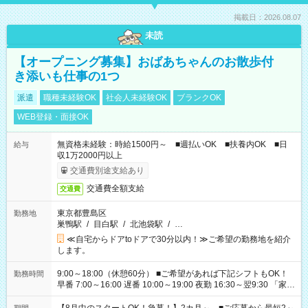
掲載日：2026.08.07
未読
【オープニング募集】おばあちゃんのお散歩付
き添いも仕事の1つ
派遣
職種未経験OK
社会人未経験OK
ブランクOK
WEB登録・面接OK
無資格未経験：時給1500円～ ■週払いOK ■扶養内OK ■日
給与
収1万2000円以上
交通費別途支給あり
交通費全額支給
交通費
東京都豊島区
勤務地
巣鴨駅
/
目白駅
/
北池袋駅
/
…
≪自宅からドアtoドアで30分以内！≫ご希望の勤務地を紹介
します。
9:00～18:00（休憩60分） ■ご希望があれば下記シフトもOK！
勤務時間
早番 7:00～16:00 遅番 10:00～19:00 夜勤 16:30～翌9:30 「家族
と休みを合わせたい」 「余裕を持って夕飯の準備がしたい」
「できれば残業はしたくない」 など、ご希望を教えてください