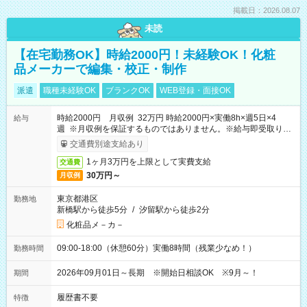
掲載日：2026.08.07
未読
【在宅勤務OK】時給2000円！未経験OK！化粧
品メーカーで編集・校正・制作
派遣
職種未経験OK
ブランクOK
WEB登録・面接OK
時給2000円 月収例 32万円 時給2000円×実働8h×週5日×4
給与
週 ※月収例を保証するものではありません。※給与即受取りサ
ービス利用可（利用条件有）
交通費別途支給あり
1ヶ月3万円を上限として実費支給
交通費
30万円～
月収例
東京都港区
勤務地
新橋駅から徒歩5分
/
汐留駅から徒歩2分
化粧品メ－カ－
09:00-18:00（休憩60分）実働8時間（残業少なめ！）
勤務時間
2026年09月01日～長期 ※開始日相談OK ※9月～！
期間
履歴書不要
特徴