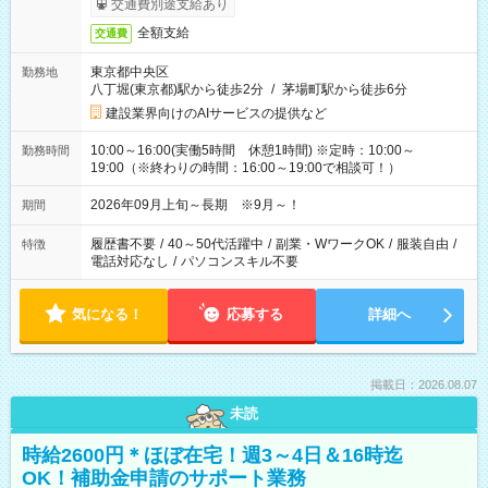
交通費別途支給あり
全額支給
交通費
東京都中央区
勤務地
八丁堀(東京都)駅から徒歩2分
/
茅場町駅から徒歩6分
建設業界向けのAIサービスの提供など
10:00～16:00(実働5時間 休憩1時間) ※定時：10:00～
勤務時間
19:00（※終わりの時間：16:00～19:00で相談可！）
2026年09月上旬～長期 ※9月～！
期間
履歴書不要
/
40～50代活躍中
/
副業・WワークOK
/
服装自由
/
特徴
電話対応なし
/
パソコンスキル不要
気になる！
応募する
詳細へ
掲載日：2026.08.07
未読
時給2600円＊ほぼ在宅！週3～4日＆16時迄
OK！補助金申請のサポート業務