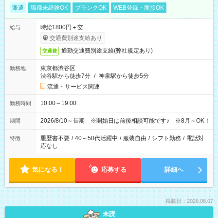
派遣
職種未経験OK
ブランクOK
WEB登録・面接OK
時給1800円＋交
給与
交通費別途支給あり
通勤交通費別途支給(弊社規定あり)
交通費
東京都渋谷区
勤務地
渋谷駅から徒歩7分
/
神泉駅から徒歩5分
流通・サービス関連
10:00～19:00
勤務時間
2026/8/10～長期 ※開始日は前後相談可能です♪ ※8月～OK！
期間
履歴書不要
/
40～50代活躍中
/
服装自由
/
シフト勤務
/
電話対
特徴
応なし
気になる！
応募する
詳細へ
掲載日：2026.08.07
未読