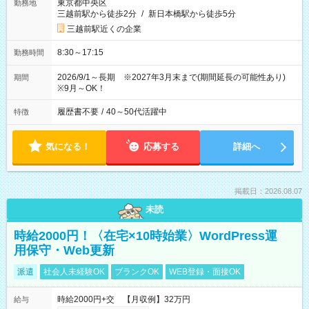
東京都中央区
勤務地
三越前駅から徒歩2分
/
新日本橋駅から徒歩5分
三越前駅近くの企業
8:30～17:15
勤務時間
2026/9/1～長期 ※2027年3月末まで(期間延長の可能性あり)
期間
※9月～OK！
履歴書不要
/
40～50代活躍中
特徴
気になる！
応募する
詳細へ
掲載日：2026.08.07
未読
時給2000円！〈在宅×10時始業〉WordPress運
用保守・Web更新
派遣
社会人未経験OK
ブランクOK
WEB登録・面接OK
時給2000円+交 【月収例】32万円
給与