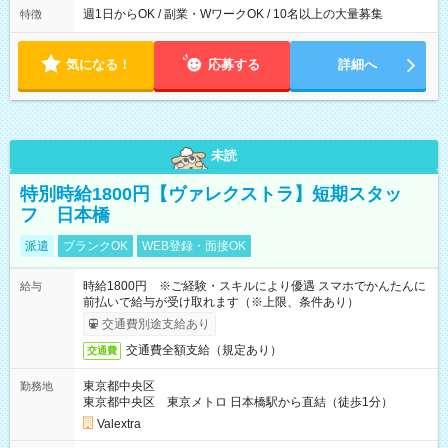
週1日からOK / 副業・WワークOK / 10名以上の大量募集
特徴
気になる！
応募する
詳細へ
未読
特別時給1800円【ヴァレクストラ】短期スタッ
フ 日本橋
派遣
ブランクOK
WEB登録・面接OK
時給1800円 ※ご経験・スキルにより優遇 スマホでかんたんに
給与
前払いで給与が受け取れます（※上限、条件あり）
交通費別途支給あり
交通費全額支給（規定あり）
交通費
東京都中央区
勤務地
東京都中央区 東京メトロ 日本橋駅から直結（徒歩1分）
Valextra