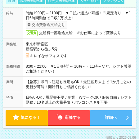
派遣
職種未経験OK
社会人未経験OK
大学生歓迎
ブランクOK
時給1900円～2100円 ▼日払い週払い可能！※規定有り ▼1
給与
日6時間勤務で日収1万以上！
交通費別途支給あり
交通費一部別途支給 ※お仕事によって変動あり
交通費
東京都新宿区
勤務地
新宿駅から徒歩5分
キレイなオフィスです
8:00～22:00 ▼1日4時間～ 10時～・11時～など、シフト希望
勤務時間
ご相談ください！
【急募】即日～短期も長期もOK！最短翌月末まで 1か月ごとの
期間
更新が可能！開始日もご相談ください！
日払いOK
/
履歴書不要
/
副業・WワークOK
/
服装自由
/
シフト
特徴
勤務
/
10名以上の大量募集
/
パソコンスキル不要
気になる！
応募する
詳細へ
掲載日：2026.08.06