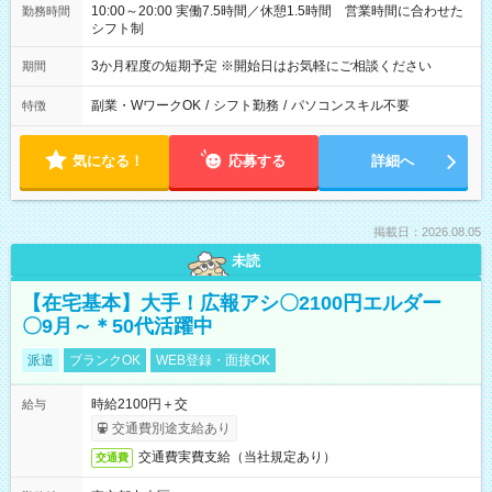
10:00～20:00 実働7.5時間／休憩1.5時間 営業時間に合わせた
勤務時間
シフト制
3か月程度の短期予定 ※開始日はお気軽にご相談ください
期間
副業・WワークOK
/
シフト勤務
/
パソコンスキル不要
特徴
気になる！
応募する
詳細へ
掲載日：2026.08.05
未読
【在宅基本】大手！広報アシ〇2100円エルダー
〇9月～＊50代活躍中
派遣
ブランクOK
WEB登録・面接OK
時給2100円＋交
給与
交通費別途支給あり
交通費実費支給（当社規定あり）
交通費