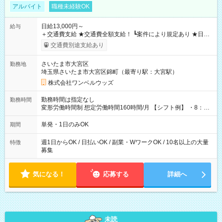
アルバイト
職種未経験OK
日給13,000円～
給与
＋交通費支給 ★交通費全額支給！ ┗案件により規定あり ★日払
いOK！（規定あり） ┗働いたその日に現金GET♪ お仕事後はコ
交通費別途支給あり
ンビニATMから 日払い分を引き落とせます！ 【試用期間】試
用期間なし
さいたま市大宮区
勤務地
埼玉県さいたま市大宮区錦町（最寄り駅：大宮駅）
株式会社ワンベルウッズ
勤務時間は指定なし
勤務時間
変形労働時間制 想定労働時間160時間/月 【シフト例】 ・8：00
～21：00
単発・1日のみOK
期間
週1日からOK / 日払いOK / 副業・WワークOK / 10名以上の大量
特徴
募集
気になる！
応募する
詳細へ
未読