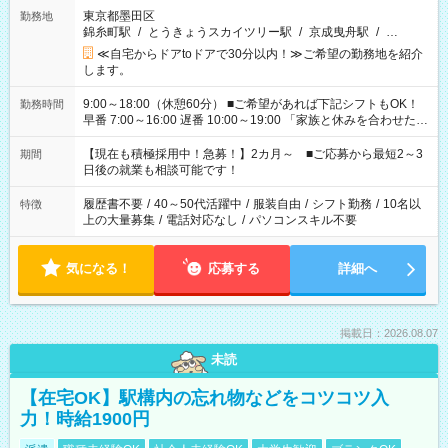
東京都墨田区
勤務地
錦糸町駅
/
とうきょうスカイツリー駅
/
京成曳舟駅
/
…
≪自宅からドアtoドアで30分以内！≫ご希望の勤務地を紹介
します。
9:00～18:00（休憩60分） ■ご希望があれば下記シフトもOK！
勤務時間
早番 7:00～16:00 遅番 10:00～19:00 「家族と休みを合わせた
い」 「余裕を持って夕飯の準備がしたい」 「できれば残業はし
たくない」 など、ご希望を教えてくださいね。 ※Wワーク希望
【現在も積極採用中！急募！】2カ月～ ■ご応募から最短2～3
期間
の方へ 今ご覧のお仕事で希望する勤務時間と、もう1つのお仕事
日後の就業も相談可能です！
の勤務時間。 合計で週40時間を超える場合は応募できません。
履歴書不要
/
40～50代活躍中
/
服装自由
/
シフト勤務
/
10名以
特徴
上の大量募集
/
電話対応なし
/
パソコンスキル不要
気になる！
応募する
詳細へ
掲載日：2026.08.07
未読
【在宅OK】駅構内の忘れ物などをコツコツ入
力！時給1900円