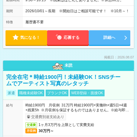
9:30～18:15 ※残業はほとんどありません。※休憩60分。
勤務時間
2026/10/01～長期 ※開始日はご相談可能です！ ※10月～！
期間
履歴書不要
特徴
気になる！
応募する
詳細へ
掲載日：2026.08.07
未読
完全在宅＊時給1900円！未経験OK！SNSチー
ムでアーティスト写真のレタッチ
派遣
職種未経験OK
ブランクOK
WEB登録・面接OK
時給1900円 月収例 31万円 時給1900円×実働8h×週5日×4週
給与
+残業5h ※月収例を保証するものではありません。※給与即受
取りサービス利用可（利用条件有）
交通費別途支給あり
1ヶ月3万円を上限として実費支給
交通費
30万円～
月収例