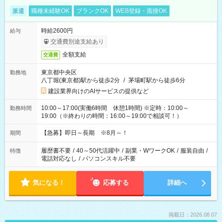
派遣
職種未経験OK
ブランクOK
WEB登録・面接OK
時給2600円
給与
交通費別途支給あり
全額支給
交通費
東京都中央区
勤務地
八丁堀(東京都)駅から徒歩2分
/
茅場町駅から徒歩6分
建設業界向けのAIサービスの提供など
10:00～17:00(実働6時間 休憩1時間) ※定時：10:00～
勤務時間
19:00（※終わりの時間：16:00～19:00で相談可！）
【急募】即日～長期 ※8月～！
期間
履歴書不要
/
40～50代活躍中
/
副業・WワークOK
/
服装自由
/
特徴
電話対応なし
/
パソコンスキル不要
気になる！
応募する
詳細へ
掲載日：2026.08.07