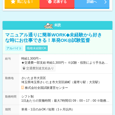
気になる！
応募する
詳細へ
未読
マニュアル通りに簡単WORK◆未経験から好き
な時にお仕事できる！単発OK◎試験監督
アルバイト
職種未経験OK
時給1,300円～
給与
★交通費一部支給 時給1,300円～ ※試験・役割により手当あり
※勤務回数により昇給あり 【即給（前払い）オプションあ
交通費別途支給あり
り！】 希望される場合、勤務から1週間ほどで給与の一部を受け
取れます。 ※手数料418円がかかります。 【過去試験日の収入
さいたま市大宮区
勤務地
例】 ・河合塾模擬試験 8:30～17:30（休憩1時間） 時給1,300円
埼玉県埼玉県さいたま市大宮区錦町（最寄り駅：大宮駅）
×8時間＝日収10,400円＋交通費 ※当日の役割により時給＋100
円の場合あり ・国家試験 7:00～13:30（休憩なし） 時給1,300
株式会社全国試験運営センター
円（役割手当＋100円）×6時間＝日収8,400円＋交通費 【試用期
間】試用期間なし
シフト制
勤務時間
1日あたりの実働時間：最大7時間/日 09：00～17：00 ※勤務時
間は 試験により異なります。
単発・1日のみOK / 短期（1ヶ月以内）
期間