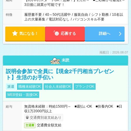
【8月中のスタートOK！急募！】2カ月～ ■ご応募から最短2～
期間
ね。 ※Wワーク希望の方へ 今ご覧のお仕事で希望する勤務時間
3日後に就業が可能です！
と、もう1つのお仕事の勤務時間。 合計で週40時間を超える場
合は応募できません。
履歴書不要
/
40～50代活躍中
/
服装自由
/
シフト勤務
/
10名以
特徴
上の大量募集
/
電話対応なし
/
パソコンスキル不要
気になる！
応募する
詳細へ
掲載日：2026.08.07
未読
説明会参加で全員に【現金2千円相当プレゼン
ト】生活のお手伝い
派遣
職種未経験OK
社会人未経験OK
ブランクOK
WEB登録・面接OK
無資格未経験：時給1500円～ ■週払いOK ■扶養内OK ■日
給与
収1万2000円以上
交通費別途支給あり
交通費全額支給
交通費