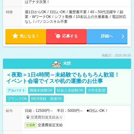
はアナタ次第！
週1日からOK
/
日払いOK
/
履歴書不要
/
40～50代活躍中
/
副
特徴
業・WワークOK
/
シフト勤務
/
10名以上の大量募集
/
電話対応
なし
/
パソコンスキル不要
気になる！
応募する
詳細へ
掲載日：2026.08.05
未読
＜夜勤＞1日4時間～未経験でももちろん歓迎！
イベント会場でイスや机の運搬のお仕事
アルバイト
職種未経験OK
社会人未経験OK
大学生歓迎
ブランクOK
WEB登録・面接OK
日給：12500円～ 半日：5000円～ ■日払いOK！
給与
交通費別途支給あり
交通費規定支給
交通費