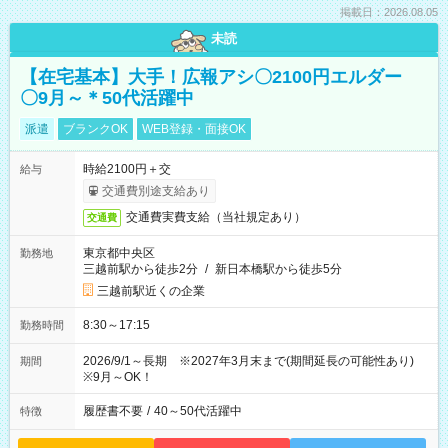
掲載日：2026.08.05
未読
【在宅基本】大手！広報アシ〇2100円エルダー
〇9月～＊50代活躍中
派遣
ブランクOK
WEB登録・面接OK
時給2100円＋交
給与
交通費別途支給あり
交通費実費支給（当社規定あり）
交通費
東京都中央区
勤務地
三越前駅から徒歩2分
/
新日本橋駅から徒歩5分
三越前駅近くの企業
8:30～17:15
勤務時間
2026/9/1～長期 ※2027年3月末まで(期間延長の可能性あり)
期間
※9月～OK！
履歴書不要
/
40～50代活躍中
特徴