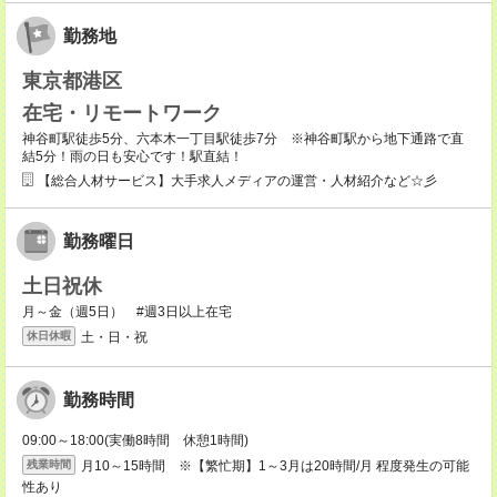
勤務地
東京都港区
在宅・リモートワーク
神谷町駅徒歩5分、六本木一丁目駅徒歩7分 ※神谷町駅から地下通路で直
結5分！雨の日も安心です！駅直結！
【総合人材サービス】大手求人メディアの運営・人材紹介など☆彡
勤務曜日
土日祝休
月～金（週5日） #週3日以上在宅
土・日・祝
休日休暇
勤務時間
09:00～18:00(実働8時間 休憩1時間)
月10～15時間 ※【繁忙期】1～3月は20時間/月 程度発生の可能
残業時間
性あり