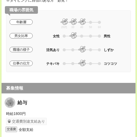
※タイピングに自信のある方 必見！
職場の雰囲気
年齢層
20代
30
40
50
60
男女比率
女性
男性
職場の様子
活気あり
しずか
仕事の仕方
テキパキ
コツコツ
募集情報
給与
時給1800円
交通費別途支給あり
全額支給
交通費