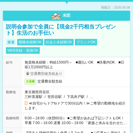
掲載日：2026.08.08
未読
説明会参加で全員に【現金2千円相当プレゼン
ト】生活のお手伝い
派遣
職種未経験OK
社会人未経験OK
ブランクOK
WEB登録・面接OK
無資格未経験：時給1500円～ ■週払いOK ■扶養内OK ■日
給与
収1万2000円以上
交通費別途支給あり
交通費全額支給
交通費
東京都世田谷区
勤務地
三軒茶屋駅
/
世田谷駅
/
下高井戸駅
/
…
≪自宅からドアtoドアで30分以内！≫ご希望の勤務地を紹介
します。
9:00～18:00（休憩60分） ■ご希望があれば下記シフトもOK！
勤務時間
早番 7:00～16:00 遅番 10:00～19:00 「家族と休みを合わせた
い」 「余裕を持って夕飯の準備がしたい」 「できれば残業はし
たくない」 など、ご希望を教えてくださいね。 ※Wワーク希望