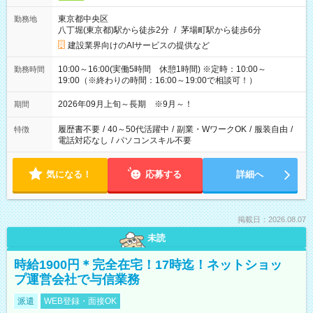
東京都中央区
勤務地
八丁堀(東京都)駅から徒歩2分
/
茅場町駅から徒歩6分
建設業界向けのAIサービスの提供など
10:00～16:00(実働5時間 休憩1時間) ※定時：10:00～
勤務時間
19:00（※終わりの時間：16:00～19:00で相談可！）
2026年09月上旬～長期 ※9月～！
期間
履歴書不要
/
40～50代活躍中
/
副業・WワークOK
/
服装自由
/
特徴
電話対応なし
/
パソコンスキル不要
気になる！
応募する
詳細へ
掲載日：2026.08.07
未読
時給1900円＊完全在宅！17時迄！ネットショッ
プ運営会社で与信業務
派遣
WEB登録・面接OK