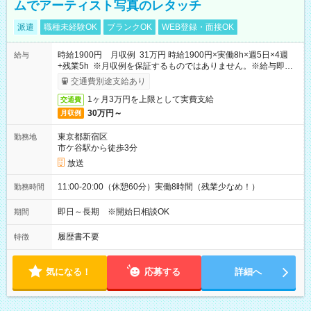
ムでアーティスト写真のレタッチ
派遣
職種未経験OK
ブランクOK
WEB登録・面接OK
時給1900円 月収例 31万円 時給1900円×実働8h×週5日×4週
給与
+残業5h ※月収例を保証するものではありません。※給与即受
取りサービス利用可（利用条件有）
交通費別途支給あり
1ヶ月3万円を上限として実費支給
交通費
30万円～
月収例
東京都新宿区
勤務地
市ケ谷駅から徒歩3分
放送
11:00-20:00（休憩60分）実働8時間（残業少なめ！）
勤務時間
即日～長期 ※開始日相談OK
期間
履歴書不要
特徴
気になる！
応募する
詳細へ