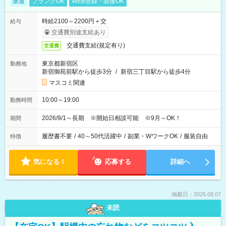
派遣
ブランクOK
WEB登録・面接OK
時給2100～2200円＋交
給与
交通費別途支給あり
交通費支給(規定有り)
交通費
東京都新宿区
勤務地
新宿御苑前駅から徒歩3分
/
新宿三丁目駅から徒歩4分
マスコミ関連
10:00～19:00
勤務時間
2026/9/1～長期 ※開始日相談可能 ※9月～OK！
期間
履歴書不要
/
40～50代活躍中
/
副業・WワークOK
/
服装自由
特徴
気になる！
応募する
詳細へ
掲載日：2026.08.07
未読