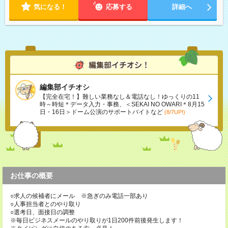
気になる！
応募する
詳細へ
編集部イチオシ
【完全在宅！】難しい業務なし＆電話なし！ゆっくりの11
時～時短＊データ入力・事務、＜SEKAI NO OWARI＊8月15
日・16日＞ドーム公演のサポートバイトなど
(8/7UP!)
お仕事の概要
○求人の候補者にメール ※急ぎのみ電話一部あり
○人事担当者とのやり取り
○選考日、面接日の調整
※毎日ビジネスメールのやり取りが1日200件前後発生します！