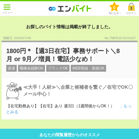
0
メニュー
気になる！
ログイン
お探しのバイト情報は掲載が終了しました。
掲載日 :2026
/
07
/
08
No.TMPE26-0376167
1800円＊【週3日在宅】事務サポート＼8
月 or 9月／増員！電話少なめ！
派遣
職種未経験OK
ブランクOK
WEB登録・面接OK
≪大手！人材≫＼企業と候補者を繋ぐ／在宅でOK〇
メール中心！
【在宅勤務あり】【在宅】あり 週3日（1週間後からOK！）
...もっ
とみる
あなたの閲覧履歴からのオススメ