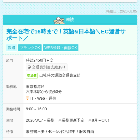
掲載日：2026.08.05
未読
完全在宅で16時まで！英語&日本語＼EC運営サ
ポート／
派遣
ブランクOK
WEB登録・面接OK
時給2450円＋交
給与
交通費別途支給あり
出社時の通勤交通費支給
交通費
東京都港区
勤務地
六本木駅から徒歩3分
IT・Web・通信
9:00～16:00
勤務時間
2026/8/17～長期 ※長期更新予定 ※8月～OK！
期間
履歴書不要
/
40～50代活躍中
/
服装自由
特徴