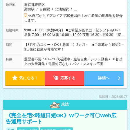
東京都豊島区
勤務地
巣鴨駅
/
目白駅
/
北池袋駅
/
…
≪自宅からドアtoドアで30分以内！≫ご希望の勤務地を紹介
します。
9:00～18:00（休憩60分） ■ご希望があれば下記シフトもOK！
勤務時間
早番 7:00～16:00 遅番 10:00～19:00 夜勤 16:30～翌9:30 「家族
と休みを合わせたい」 「余裕を持って夕飯の準備がしたい」
「できれば残業はしたくない」 など、ご希望を教えてください
【8月中のスタートOK！急募！】2カ月～ ■ご応募から最短2～
期間
ね。 ※Wワーク希望の方へ 今ご覧のお仕事で希望する勤務時間
3日後に就業が可能です！
と、もう1つのお仕事の勤務時間。 合計で週40時間を超える場
合は応募できません。
履歴書不要
/
40～50代活躍中
/
服装自由
/
シフト勤務
/
10名以
特徴
上の大量募集
/
電話対応なし
/
パソコンスキル不要
気になる！
応募する
詳細へ
掲載日：2026.08.07
未読
《完全在宅×時短日短OK》Wワーク可〇Web広
告運用サポート