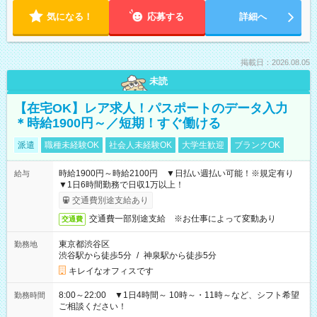
気になる！
応募する
詳細へ
掲載日：2026.08.05
未読
【在宅OK】レア求人！パスポートのデータ入力
＊時給1900円～／短期！すぐ働ける
派遣
職種未経験OK
社会人未経験OK
大学生歓迎
ブランクOK
時給1900円～時給2100円 ▼日払い週払い可能！※規定有り
給与
▼1日6時間勤務で日収1万以上！
交通費別途支給あり
交通費一部別途支給 ※お仕事によって変動あり
交通費
東京都渋谷区
勤務地
渋谷駅から徒歩5分
/
神泉駅から徒歩5分
キレイなオフィスです
8:00～22:00 ▼1日4時間～ 10時～・11時～など、シフト希望
勤務時間
ご相談ください！