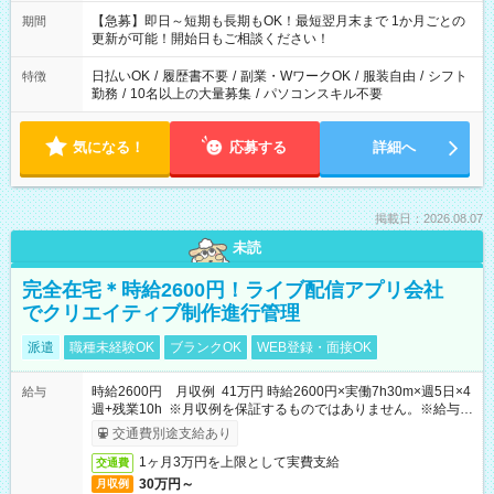
【急募】即日～短期も長期もOK！最短翌月末まで 1か月ごとの
期間
更新が可能！開始日もご相談ください！
日払いOK
/
履歴書不要
/
副業・WワークOK
/
服装自由
/
シフト
特徴
勤務
/
10名以上の大量募集
/
パソコンスキル不要
気になる！
応募する
詳細へ
掲載日：2026.08.07
未読
完全在宅＊時給2600円！ライブ配信アプリ会社
でクリエイティブ制作進行管理
派遣
職種未経験OK
ブランクOK
WEB登録・面接OK
時給2600円 月収例 41万円 時給2600円×実働7h30m×週5日×4
給与
週+残業10h ※月収例を保証するものではありません。※給与即
受取りサービス利用可（利用条件有）
交通費別途支給あり
1ヶ月3万円を上限として実費支給
交通費
30万円～
月収例