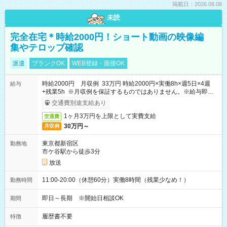
掲載日：2026.08.08
未読
完全在宅＊時給2000円！ショート動画の映像編
集やテロップ確認
派遣
ブランクOK
WEB登録・面接OK
時給2000円 月収例 33万円 時給2000円×実働8h×週5日×4週
給与
+残業5h ※月収例を保証するものではありません。※給与即受
取りサービス利用可（利用条件有）
交通費別途支給あり
1ヶ月3万円を上限として実費支給
交通費
30万円～
月収例
東京都新宿区
勤務地
市ケ谷駅から徒歩3分
放送
11:00-20:00（休憩60分）実働8時間（残業少なめ！）
勤務時間
即日～長期 ※開始日相談OK
期間
履歴書不要
特徴