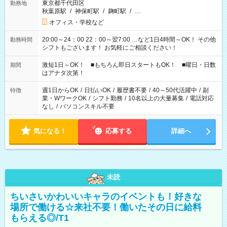
東京都千代田区
勤務地
秋葉原駅
/
神保町駅
/
麹町駅
/
…
オフィス・学校など
20:00～24：00 22：00～翌7:00 …など1日4時間～OK！ その他
勤務時間
シフトもございます！ お気軽にご相談ください！
激短1日～OK！ ■もちろん即日スタートもOK！ ■曜日・日数
期間
はアナタ次第！
週1日からOK
/
日払いOK
/
履歴書不要
/
40～50代活躍中
/
副
特徴
業・WワークOK
/
シフト勤務
/
10名以上の大量募集
/
電話対応
なし
/
パソコンスキル不要
気になる！
応募する
詳細へ
未読
ちいさいかわいいキャラのイベントも！好きな
場所で働ける☆来社不要！働いたその日に給料
もらえる◎/T1