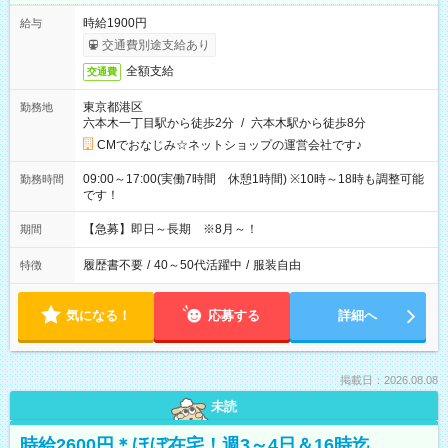
時給1900円
給与
交通費別途支給あり
全額支給
交通費
東京都港区
勤務地
六本木一丁目駅から徒歩2分
/
六本木駅から徒歩8分
CMでおなじみ☆ネットショップの運営会社です♪
09:00～17:00(実働7時間 休憩1時間) ※10時～18時も調整可能
勤務時間
です！
【急募】即日～長期 ※8月～！
期間
履歴書不要
/
40～50代活躍中
/
服装自由
特徴
気になる！
応募する
詳細へ
掲載日：2026.08.08
未読
時給2600円＊ほぼ在宅！週3～4日＆16時迄