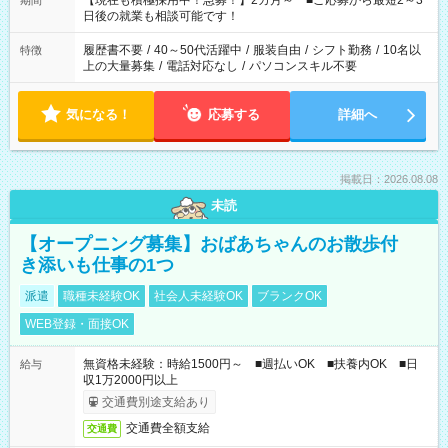
【現在も積極採用中！急募！】2カ月～ ■ご応募から最短2～3
期間
の方へ 今ご覧のお仕事で希望する勤務時間と、もう1つのお仕事
日後の就業も相談可能です！
の勤務時間。 合計で週40時間を超える場合は応募できません。
履歴書不要
/
40～50代活躍中
/
服装自由
/
シフト勤務
/
10名以
特徴
上の大量募集
/
電話対応なし
/
パソコンスキル不要
気になる！
応募する
詳細へ
掲載日：2026.08.08
未読
【オープニング募集】おばあちゃんのお散歩付
き添いも仕事の1つ
派遣
職種未経験OK
社会人未経験OK
ブランクOK
WEB登録・面接OK
無資格未経験：時給1500円～ ■週払いOK ■扶養内OK ■日
給与
収1万2000円以上
交通費別途支給あり
交通費全額支給
交通費