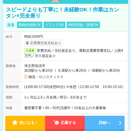
スピードよりも丁寧に！未経験OK！作業はカン
タン×完全座り
派遣
職種未経験OK
ブランクOK
WEB登録・面接OK
時給1500円
給与
交通費別途支給あり
実費支給／当社規定あり。通勤交通費実費支払／上限4
交通費
万円／月※規定あり
埼玉県加須市
勤務地
加須駅から車10分
/
久喜駅から車20分
/
鴻巣駅から車20分
物流・ロジスティクス
(1)09:00-17:00(休憩60分) ※休憩（12:00-12:50、15:00-15:10）
勤務時間
1ヶ月以上3ヶ月未満／即日～9月末まで
期間
履歴書不要
/
40～50代活躍中
/
10名以上の大量募集
特徴
気になる！
応募する
詳細へ