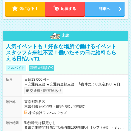
気になる！
応募する
詳細へ
未読
人気イベントも！好きな場所で働けるイベント
スタッフ☆来社不要！働いたその日に給料もら
える日払い/T1
アルバイト
職種未経験OK
日給13,000円～
給与
＋交通費支給 ★交通費全額支給！ ┗案件により規定あり ★日払
いOK！（規定あり） ┗働いたその日に現金GET♪ お仕事後はコ
交通費別途支給あり
ンビニATMから 日払い分を引き落とせます！ 【試用期間】試
用期間なし
東京都渋谷区
勤務地
東京都渋谷区渋谷（最寄り駅：渋谷駅）
株式会社ワンベルウッズ
勤務時間は指定なし
勤務時間
変形労働時間制 想定労働時間160時間/月 【シフト例】 ・8：00