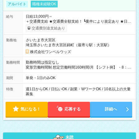
アルバイト
職種未経験OK
日給13,000円～
給与
＋交通費支給 ★交通費全額支給！ ┗案件により規定あり ★日払
いOK！（規定あり） ┗働いたその日に現金GET♪ お仕事後はコ
交通費別途支給あり
ンビニATMから 日払い分を引き落とせます！ 【試用期間】試
用期間なし
さいたま市大宮区
勤務地
埼玉県さいたま市大宮区錦町（最寄り駅：大宮駅）
株式会社ワンベルウッズ
勤務時間は指定なし
勤務時間
変形労働時間制 想定労働時間160時間/月 【シフト例】 ・8：00
～21：00
単発・1日のみOK
期間
週1日からOK / 日払いOK / 副業・WワークOK / 10名以上の大量
特徴
募集
気になる！
応募する
詳細へ
未読