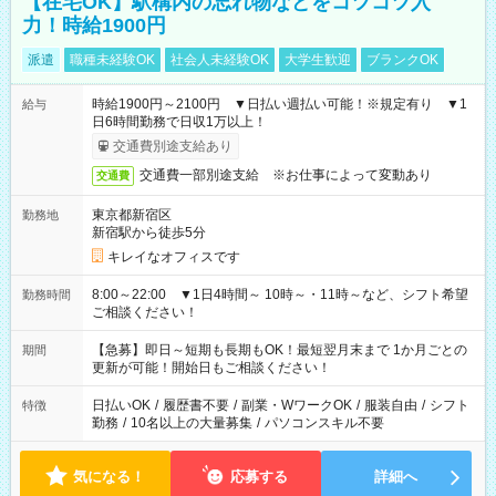
【在宅OK】駅構内の忘れ物などをコツコツ入
力！時給1900円
派遣
職種未経験OK
社会人未経験OK
大学生歓迎
ブランクOK
時給1900円～2100円 ▼日払い週払い可能！※規定有り ▼1
給与
日6時間勤務で日収1万以上！
交通費別途支給あり
交通費一部別途支給 ※お仕事によって変動あり
交通費
東京都新宿区
勤務地
新宿駅から徒歩5分
キレイなオフィスです
8:00～22:00 ▼1日4時間～ 10時～・11時～など、シフト希望
勤務時間
ご相談ください！
【急募】即日～短期も長期もOK！最短翌月末まで 1か月ごとの
期間
更新が可能！開始日もご相談ください！
日払いOK
/
履歴書不要
/
副業・WワークOK
/
服装自由
/
シフト
特徴
勤務
/
10名以上の大量募集
/
パソコンスキル不要
気になる！
応募する
詳細へ