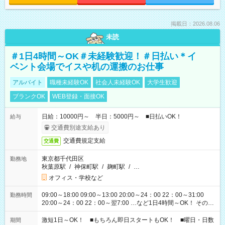
掲載日：2026.08.06
未読
＃1日4時間～OK＃未経験歓迎！＃日払い＊イ
ベント会場でイスや机の運搬のお仕事
アルバイト
職種未経験OK
社会人未経験OK
大学生歓迎
ブランクOK
WEB登録・面接OK
日給：10000円～ 半日：5000円～ ■日払いOK！
給与
交通費別途支給あり
交通費規定支給
交通費
東京都千代田区
勤務地
秋葉原駅
/
神保町駅
/
麹町駅
/
…
オフィス・学校など
09:00～18:00 09:00～13:00 20:00～24：00 22：00～31:00
勤務時間
20:00～24：00 22：00～翌7:00 …など1日4時間～OK！ その他
シフトもございます！ お気軽にご相談ください！
激短1日～OK！ ■もちろん即日スタートもOK！ ■曜日・日数
期間