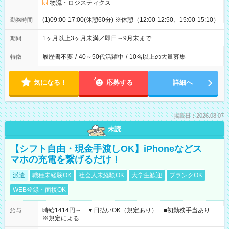
物流・ロジスティクス
(1)09:00-17:00(休憩60分) ※休憩（12:00-12:50、15:00-15:10）
勤務時間
1ヶ月以上3ヶ月未満／即日～9月末まで
期間
履歴書不要
/
40～50代活躍中
/
10名以上の大量募集
特徴
気になる！
応募する
詳細へ
掲載日：2026.08.07
未読
【シフト自由・現金手渡しOK】iPhoneなどス
マホの充電を繋げるだけ！
派遣
職種未経験OK
社会人未経験OK
大学生歓迎
ブランクOK
WEB登録・面接OK
時給1414円～ ▼日払いOK（規定あり） ■初勤務手当あり
給与
※規定による