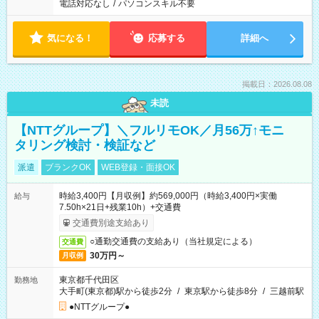
電話対応なし
/
パソコンスキル不要
気になる！
応募する
詳細へ
掲載日：2026.08.08
未読
【NTTグループ】＼フルリモOK／月56万↑モニ
タリング検討・検証など
派遣
ブランクOK
WEB登録・面接OK
時給3,400円【月収例】約569,000円（時給3,400円×実働
給与
7.50h×21日+残業10h）+交通費
交通費別途支給あり
○通勤交通費の支給あり（当社規定による）
交通費
30万円～
月収例
東京都千代田区
勤務地
大手町(東京都)駅から徒歩2分
/
東京駅から徒歩8分
/
三越前駅
●NTTグループ●