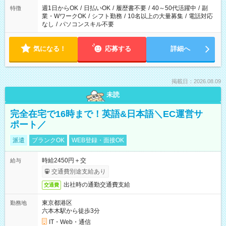
週1日からOK
/
日払いOK
/
履歴書不要
/
40～50代活躍中
/
副
特徴
業・WワークOK
/
シフト勤務
/
10名以上の大量募集
/
電話対応
なし
/
パソコンスキル不要
気になる！
応募する
詳細へ
掲載日：2026.08.09
未読
完全在宅で16時まで！英語&日本語＼EC運営サ
ポート／
派遣
ブランクOK
WEB登録・面接OK
時給2450円＋交
給与
交通費別途支給あり
出社時の通勤交通費支給
交通費
東京都港区
勤務地
六本木駅から徒歩3分
IT・Web・通信