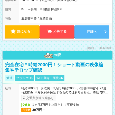
10:00-18:30（休憩60分）実働7時間30分
勤務時間
即日～長期 ※開始日相談OK
期間
履歴書不要
/
服装自由
特徴
気になる！
応募する
詳細へ
掲載日：2026.08.09
未読
完全在宅＊時給2000円！ショート動画の映像編
集やテロップ確認
派遣
ブランクOK
WEB登録・面接OK
時給2000円 月収例 33万円 時給2000円×実働8h×週5日×4週
給与
+残業5h ※月収例を保証するものではありません。※給与即受
取りサービス利用可（利用条件有）
交通費別途支給あり
1ヶ月3万円を上限として実費支給
交通費
30万円～
月収例