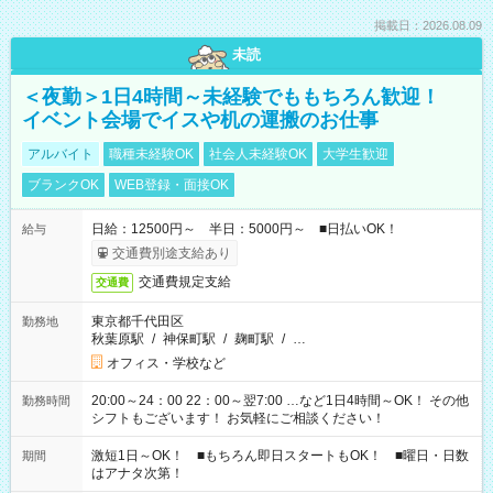
掲載日：2026.08.09
未読
＜夜勤＞1日4時間～未経験でももちろん歓迎！
イベント会場でイスや机の運搬のお仕事
アルバイト
職種未経験OK
社会人未経験OK
大学生歓迎
ブランクOK
WEB登録・面接OK
日給：12500円～ 半日：5000円～ ■日払いOK！
給与
交通費別途支給あり
交通費規定支給
交通費
東京都千代田区
勤務地
秋葉原駅
/
神保町駅
/
麹町駅
/
…
オフィス・学校など
20:00～24：00 22：00～翌7:00 …など1日4時間～OK！ その他
勤務時間
シフトもございます！ お気軽にご相談ください！
激短1日～OK！ ■もちろん即日スタートもOK！ ■曜日・日数
期間
はアナタ次第！