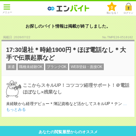
0
メニュー
気になる！
ログイン
お探しのバイト情報は掲載が終了しました。
掲載日 :2026
/
07
/
22
No.TMPE26-0518182
17:30退社＊時給1900円＊ほぼ電話なし＊大
手で伝票起票など
派遣
職種未経験OK
ブランクOK
WEB登録・面接OK
ここからスキルUP！コツコツ経理サポート！＠電話
ほぼなし×残業なし
未経験から経理デビュー＊簿記資格など活かしてスキルUP＊テン
...
もっとみる
あなたの閲覧履歴からのオススメ