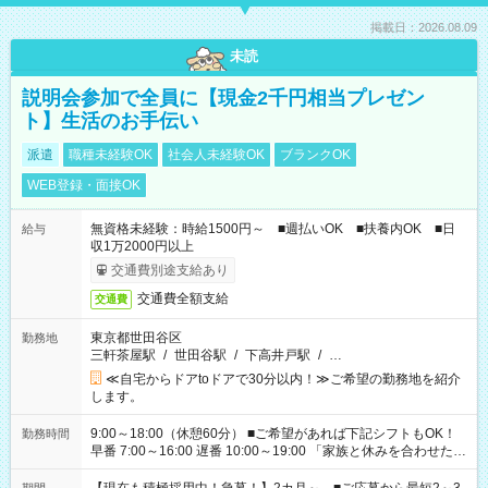
掲載日：2026.08.09
未読
説明会参加で全員に【現金2千円相当プレゼン
ト】生活のお手伝い
派遣
職種未経験OK
社会人未経験OK
ブランクOK
WEB登録・面接OK
無資格未経験：時給1500円～ ■週払いOK ■扶養内OK ■日
給与
収1万2000円以上
交通費別途支給あり
交通費全額支給
交通費
東京都世田谷区
勤務地
三軒茶屋駅
/
世田谷駅
/
下高井戸駅
/
…
≪自宅からドアtoドアで30分以内！≫ご希望の勤務地を紹介
します。
9:00～18:00（休憩60分） ■ご希望があれば下記シフトもOK！
勤務時間
早番 7:00～16:00 遅番 10:00～19:00 「家族と休みを合わせた
い」 「余裕を持って夕飯の準備がしたい」 「できれば残業はし
たくない」 など、ご希望を教えてくださいね。 ※Wワーク希望