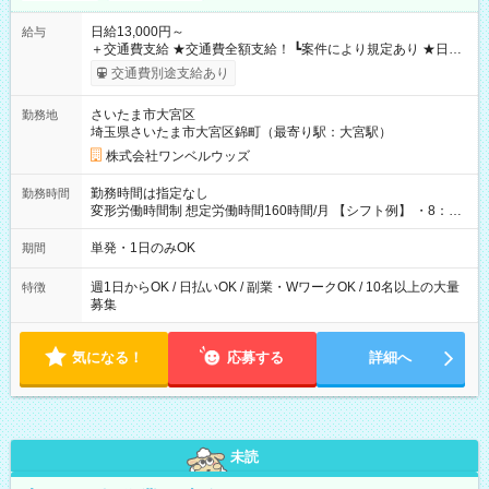
日給13,000円～
給与
＋交通費支給 ★交通費全額支給！ ┗案件により規定あり ★日払
いOK！（規定あり） ┗働いたその日に現金GET♪ お仕事後はコ
交通費別途支給あり
ンビニATMから 日払い分を引き落とせます！ 【試用期間】試
用期間なし
さいたま市大宮区
勤務地
埼玉県さいたま市大宮区錦町（最寄り駅：大宮駅）
株式会社ワンベルウッズ
勤務時間は指定なし
勤務時間
変形労働時間制 想定労働時間160時間/月 【シフト例】 ・8：00
～21：00
単発・1日のみOK
期間
週1日からOK / 日払いOK / 副業・WワークOK / 10名以上の大量
特徴
募集
気になる！
応募する
詳細へ
未読