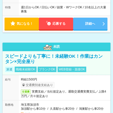
週1日からOK / 日払いOK / 副業・WワークOK / 10名以上の大量
特徴
募集
気になる！
応募する
詳細へ
未読
スピードよりも丁寧に！未経験OK！作業はカン
タン×完全座り
派遣
職種未経験OK
ブランクOK
WEB登録・面接OK
時給1500円
給与
交通費別途支給あり
実費支給／当社規定あり。通勤交通費実費支払／上限4
交通費
万円／月※規定あり
埼玉県加須市
勤務地
加須駅から車10分
/
久喜駅から車20分
/
鴻巣駅から車20分