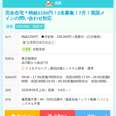
未読
完全在宅＊時給2150円！2名募集！7月！英語メ
インの問い合わせ対応
派遣
WEB登録・面接OK
時給2200円 ◆月収例：338,000円＋残業代（21日換算）
給与
交通費別途支給あり
全額支給
交通費
東京都港区
勤務地
品川駅から徒歩7分
ドコモグループ→通信設備とシステム開発・運用
09:00～17:30(実働7時間30分 休憩1時間) 17:00～26:00(実働8
勤務時間
時間 休憩1時間) 02:00～09:30(実働6時間30分 休憩1時間) ※
日勤は就業時間1/夜勤は就業時間2.3を連続で行って頂きます
2026年09月上旬～長期 ※9月～！
期間
履歴書不要
/
40～50代活躍中
/
服装自由
/
シフト勤務
/
パソコ
特徴
ンスキル不要