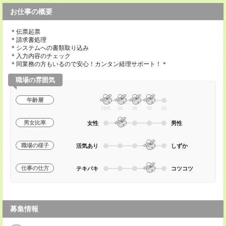
お仕事の概要
＊伝票起票
＊請求書処理
＊システムへの書類取り込み
＊入力内容のチェック
＊同業務の方もいるので安心！カンタン経理サポート！＊
職場の雰囲気
年齢層
20代
30
40
50
60
男女比率
女性
男性
職場の様子
活気あり
しずか
仕事の仕方
テキパキ
コツコツ
募集情報