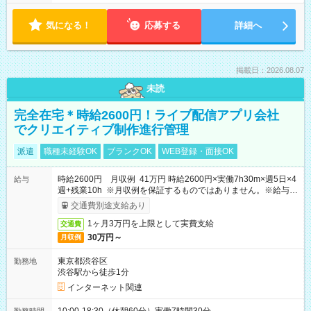
気になる！
応募する
詳細へ
掲載日：2026.08.07
未読
完全在宅＊時給2600円！ライブ配信アプリ会社
でクリエイティブ制作進行管理
派遣
職種未経験OK
ブランクOK
WEB登録・面接OK
時給2600円 月収例 41万円 時給2600円×実働7h30m×週5日×4
給与
週+残業10h ※月収例を保証するものではありません。※給与即
受取りサービス利用可（利用条件有）
交通費別途支給あり
1ヶ月3万円を上限として実費支給
交通費
30万円～
月収例
東京都渋谷区
勤務地
渋谷駅から徒歩1分
インターネット関連