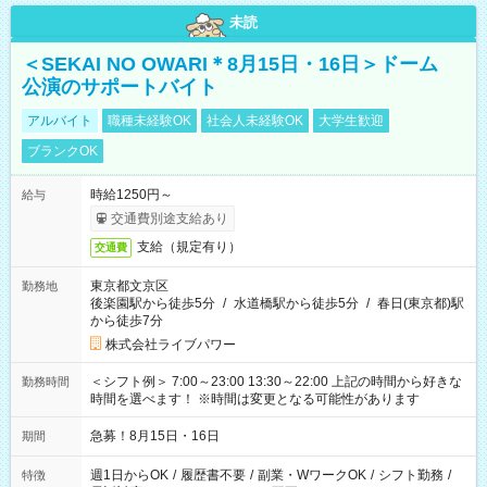
未読
＜SEKAI NO OWARI＊8月15日・16日＞ドーム
公演のサポートバイト
アルバイト
職種未経験OK
社会人未経験OK
大学生歓迎
ブランクOK
時給1250円～
給与
交通費別途支給あり
支給（規定有り）
交通費
東京都文京区
勤務地
後楽園駅から徒歩5分
/
水道橋駅から徒歩5分
/
春日(東京都)駅
から徒歩7分
株式会社ライブパワー
＜シフト例＞ 7:00～23:00 13:30～22:00 上記の時間から好きな
勤務時間
時間を選べます！ ※時間は変更となる可能性があります
急募！8月15日・16日
期間
週1日からOK
/
履歴書不要
/
副業・WワークOK
/
シフト勤務
/
特徴