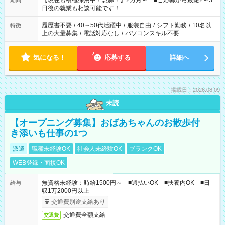
【現在も積極採用中！急募！】2カ月～ ■ご応募から最短2～3
期間
の方へ 今ご覧のお仕事で希望する勤務時間と、もう1つのお仕事
日後の就業も相談可能です！
の勤務時間。 合計で週40時間を超える場合は応募できません。
履歴書不要
/
40～50代活躍中
/
服装自由
/
シフト勤務
/
10名以
特徴
上の大量募集
/
電話対応なし
/
パソコンスキル不要
気になる！
応募する
詳細へ
掲載日：2026.08.09
未読
【オープニング募集】おばあちゃんのお散歩付
き添いも仕事の1つ
派遣
職種未経験OK
社会人未経験OK
ブランクOK
WEB登録・面接OK
無資格未経験：時給1500円～ ■週払いOK ■扶養内OK ■日
給与
収1万2000円以上
交通費別途支給あり
交通費全額支給
交通費