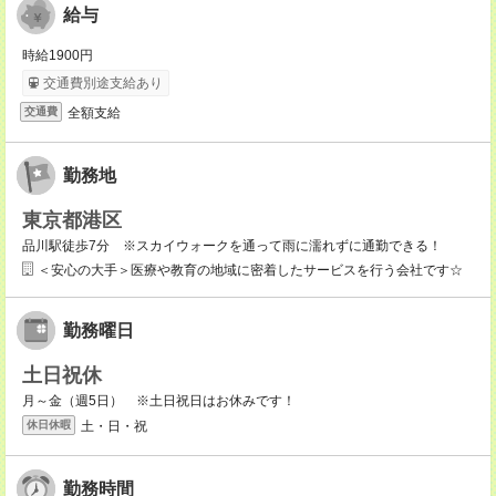
給与
時給1900円
交通費別途支給あり
全額支給
交通費
勤務地
東京都港区
品川駅徒歩7分 ※スカイウォークを通って雨に濡れずに通勤できる！
＜安心の大手＞医療や教育の地域に密着したサービスを行う会社です☆
勤務曜日
土日祝休
月～金（週5日） ※土日祝日はお休みです！
土・日・祝
休日休暇
勤務時間