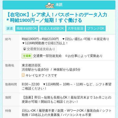
未読
【在宅OK】レア求人！パスポートのデータ入力
＊時給1900円～／短期！すぐ働ける
派遣
職種未経験OK
社会人未経験OK
大学生歓迎
ブランクOK
時給1900円～時給2100円 ▼日払い週払い可能！※規定有り
給与
▼1日6時間勤務で日収1万以上！
交通費別途支給あり
交通費一部別途支給 ※お仕事によって変動あり
交通費
東京都渋谷区
勤務地
渋谷駅から徒歩5分
/
神泉駅から徒歩5分
キレイなオフィスです
8:00～22:00 ▼1日4時間～ 10時～・11時～など、シフト希望
勤務時間
ご相談ください！
【急募】即日～短期も長期もOK！最短翌月末まで 1か月ごとの
期間
更新が可能！開始日もご相談ください！
日払いOK
/
履歴書不要
/
副業・WワークOK
/
服装自由
/
シフト
特徴
勤務
/
10名以上の大量募集
/
パソコンスキル不要