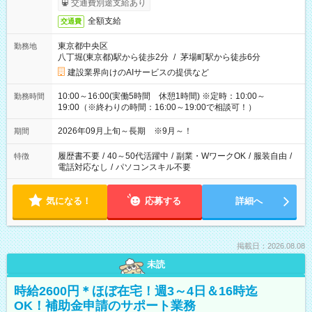
交通費別途支給あり
全額支給
交通費
東京都中央区
勤務地
八丁堀(東京都)駅から徒歩2分
/
茅場町駅から徒歩6分
建設業界向けのAIサービスの提供など
10:00～16:00(実働5時間 休憩1時間) ※定時：10:00～
勤務時間
19:00（※終わりの時間：16:00～19:00で相談可！）
2026年09月上旬～長期 ※9月～！
期間
履歴書不要
/
40～50代活躍中
/
副業・WワークOK
/
服装自由
/
特徴
電話対応なし
/
パソコンスキル不要
気になる！
応募する
詳細へ
掲載日：2026.08.08
未読
時給2600円＊ほぼ在宅！週3～4日＆16時迄
OK！補助金申請のサポート業務