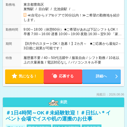
東京都豊島区
勤務地
巣鴨駅
/
目白駅
/
北池袋駅
/
…
≪自宅からドアtoドアで30分以内！≫ご希望の勤務地を紹介
します。
9:00～18:00（休憩60分） ■ご希望があれば下記シフトもOK！
勤務時間
早番 7:00～16:00 遅番 10:00～19:00 夜勤 16:30～翌9:30 「家族
と休みを合わせたい」 「余裕を持って夕飯の準備がしたい」
「できれば残業はしたくない」 など、ご希望を教えてください
【8月中のスタートOK！急募！】2カ月～ ■ご応募から最短2～
期間
ね。 ※Wワーク希望の方へ 今ご覧のお仕事で希望する勤務時間
3日後に就業が可能です！
と、もう1つのお仕事の勤務時間。 合計で週40時間を超える場
合は応募できません。
履歴書不要
/
40～50代活躍中
/
服装自由
/
シフト勤務
/
10名以
特徴
上の大量募集
/
電話対応なし
/
パソコンスキル不要
気になる！
応募する
詳細へ
掲載日：2026.08.06
未読
＃1日4時間～OK＃未経験歓迎！＃日払い＊イ
ベント会場でイスや机の運搬のお仕事