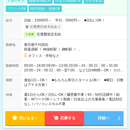
アルバイト
職種未経験OK
社会人未経験OK
大学生歓迎
ブランクOK
WEB登録・面接OK
日給：10000円～ 半日：5000円～ ■日払いOK！
給与
交通費別途支給あり
交通費規定支給
交通費
東京都千代田区
勤務地
秋葉原駅
/
神保町駅
/
麹町駅
/
…
オフィス・学校など
09:00～18:00 09:00～13:00 20:00～24：00 22：00～31:00
勤務時間
20:00～24：00 22：00～翌7:00 …など1日4時間～OK！ その他
シフトもございます！ お気軽にご相談ください！
激短1日～OK！ ■もちろん即日スタートもOK！ ■曜日・日数
期間
はアナタ次第！
週1日からOK
/
日払いOK
/
履歴書不要
/
40～50代活躍中
/
副
特徴
業・WワークOK
/
シフト勤務
/
10名以上の大量募集
/
電話対応
なし
/
パソコンスキル不要
気になる！
応募する
詳細へ