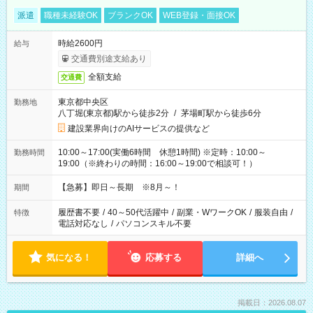
派遣
職種未経験OK
ブランクOK
WEB登録・面接OK
時給2600円
給与
交通費別途支給あり
全額支給
交通費
東京都中央区
勤務地
八丁堀(東京都)駅から徒歩2分
/
茅場町駅から徒歩6分
建設業界向けのAIサービスの提供など
10:00～17:00(実働6時間 休憩1時間) ※定時：10:00～
勤務時間
19:00（※終わりの時間：16:00～19:00で相談可！）
【急募】即日～長期 ※8月～！
期間
履歴書不要
/
40～50代活躍中
/
副業・WワークOK
/
服装自由
/
特徴
電話対応なし
/
パソコンスキル不要
気になる！
応募する
詳細へ
掲載日：2026.08.07