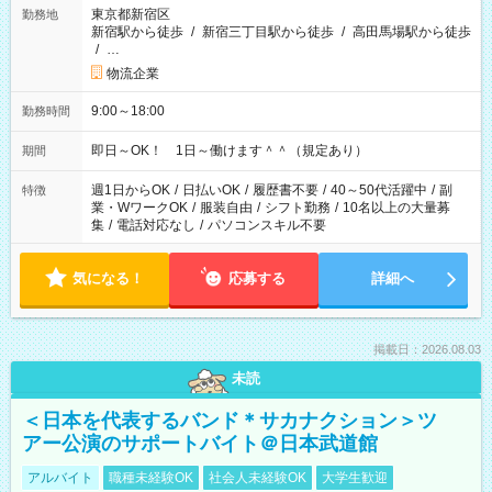
東京都新宿区
勤務地
新宿駅から徒歩
/
新宿三丁目駅から徒歩
/
高田馬場駅から徒歩
/
…
物流企業
9:00～18:00
勤務時間
即日～OK！ 1日～働けます＾＾（規定あり）
期間
週1日からOK
/
日払いOK
/
履歴書不要
/
40～50代活躍中
/
副
特徴
業・WワークOK
/
服装自由
/
シフト勤務
/
10名以上の大量募
集
/
電話対応なし
/
パソコンスキル不要
気になる！
応募する
詳細へ
掲載日：2026.08.03
未読
＜日本を代表するバンド＊サカナクション＞ツ
アー公演のサポートバイト＠日本武道館
アルバイト
職種未経験OK
社会人未経験OK
大学生歓迎