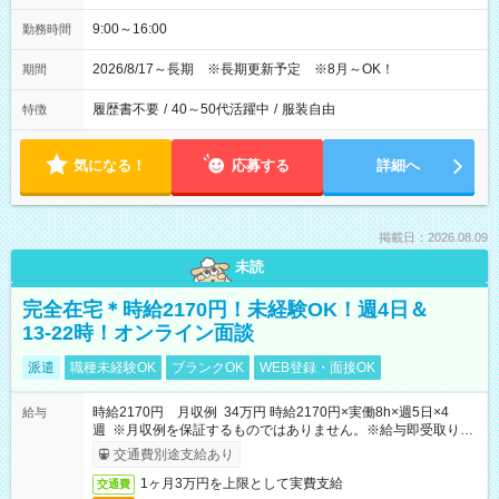
9:00～16:00
勤務時間
2026/8/17～長期 ※長期更新予定 ※8月～OK！
期間
履歴書不要
/
40～50代活躍中
/
服装自由
特徴
気になる！
応募する
詳細へ
掲載日：2026.08.09
未読
完全在宅＊時給2170円！未経験OK！週4日＆
13-22時！オンライン面談
派遣
職種未経験OK
ブランクOK
WEB登録・面接OK
時給2170円 月収例 34万円 時給2170円×実働8h×週5日×4
給与
週 ※月収例を保証するものではありません。※給与即受取りサ
ービス利用可（利用条件有）
交通費別途支給あり
1ヶ月3万円を上限として実費支給
交通費