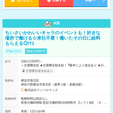
気になる！
応募する
詳細へ
未読
ちいさいかわいいキャラのイベントも！好きな
場所で働ける☆来社不要！働いたその日に給料
もらえる◎/T1
アルバイト
職種未経験OK
日給13,000円～
給与
＋交通費支給 ★交通費全額支給！ ┗案件により規定あり ★日払
いOK！（規定あり） ┗働いたその日に現金GET♪ お仕事後はコ
交通費別途支給あり
ンビニATMから 日払い分を引き落とせます！ 【試用期間】試
用期間なし
横浜市港北区
勤務地
神奈川県横浜市港北区（最寄り駅：新横浜駅）
株式会社ワンベルウッズ
勤務時間は指定なし
勤務時間
変形労働時間制 想定労働時間160時間/月 【シフト例】 ・8：00
～21：00
単発・1日のみOK
期間