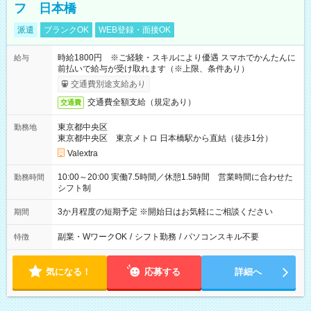
フ 日本橋
派遣
ブランクOK
WEB登録・面接OK
時給1800円 ※ご経験・スキルにより優遇 スマホでかんたんに
給与
前払いで給与が受け取れます（※上限、条件あり）
交通費別途支給あり
交通費全額支給（規定あり）
交通費
東京都中央区
勤務地
東京都中央区 東京メトロ 日本橋駅から直結（徒歩1分）
Valextra
10:00～20:00 実働7.5時間／休憩1.5時間 営業時間に合わせた
勤務時間
シフト制
3か月程度の短期予定 ※開始日はお気軽にご相談ください
期間
副業・WワークOK
/
シフト勤務
/
パソコンスキル不要
特徴
気になる！
応募する
詳細へ