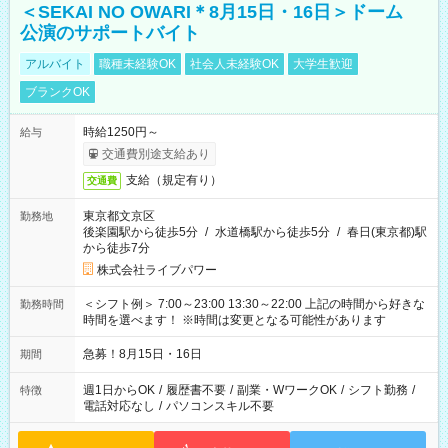
＜SEKAI NO OWARI＊8月15日・16日＞ドーム
公演のサポートバイト
アルバイト
職種未経験OK
社会人未経験OK
大学生歓迎
ブランクOK
時給1250円～
給与
交通費別途支給あり
支給（規定有り）
交通費
東京都文京区
勤務地
後楽園駅から徒歩5分
/
水道橋駅から徒歩5分
/
春日(東京都)駅
から徒歩7分
株式会社ライブパワー
＜シフト例＞ 7:00～23:00 13:30～22:00 上記の時間から好きな
勤務時間
時間を選べます！ ※時間は変更となる可能性があります
急募！8月15日・16日
期間
週1日からOK
/
履歴書不要
/
副業・WワークOK
/
シフト勤務
/
特徴
電話対応なし
/
パソコンスキル不要