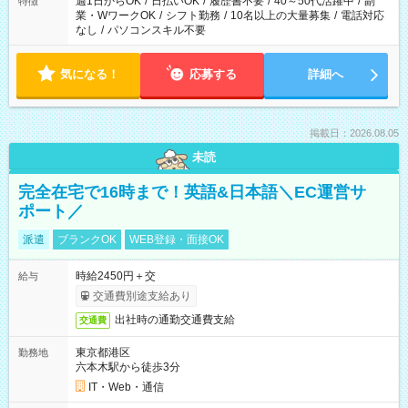
週1日からOK
/
日払いOK
/
履歴書不要
/
40～50代活躍中
/
副
特徴
業・WワークOK
/
シフト勤務
/
10名以上の大量募集
/
電話対応
なし
/
パソコンスキル不要
気になる！
応募する
詳細へ
掲載日：2026.08.05
未読
完全在宅で16時まで！英語&日本語＼EC運営サ
ポート／
派遣
ブランクOK
WEB登録・面接OK
時給2450円＋交
給与
交通費別途支給あり
出社時の通勤交通費支給
交通費
東京都港区
勤務地
六本木駅から徒歩3分
IT・Web・通信