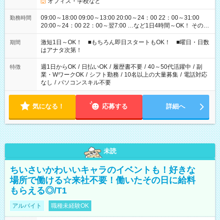
オフィス・学校など
09:00～18:00 09:00～13:00 20:00～24：00 22：00～31:00
勤務時間
20:00～24：00 22：00～翌7:00 …など1日4時間～OK！ その他
シフトもございます！ お気軽にご相談ください！
激短1日～OK！ ■もちろん即日スタートもOK！ ■曜日・日数
期間
はアナタ次第！
週1日からOK
/
日払いOK
/
履歴書不要
/
40～50代活躍中
/
副
特徴
業・WワークOK
/
シフト勤務
/
10名以上の大量募集
/
電話対応
なし
/
パソコンスキル不要
気になる！
応募する
詳細へ
未読
ちいさいかわいいキャラのイベントも！好きな
場所で働ける☆来社不要！働いたその日に給料
もらえる◎/T1
アルバイト
職種未経験OK