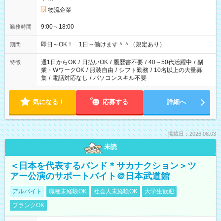
物流企業
9:00～18:00
勤務時間
即日～OK！ 1日～働けます＾＾（規定あり）
期間
週1日からOK
/
日払いOK
/
履歴書不要
/
40～50代活躍中
/
副
特徴
業・WワークOK
/
服装自由
/
シフト勤務
/
10名以上の大量募
集
/
電話対応なし
/
パソコンスキル不要
気になる！
応募する
詳細へ
掲載日：2026.08.03
未読
＜日本を代表するバンド＊サカナクション＞ツ
アー公演のサポートバイト＠日本武道館
アルバイト
職種未経験OK
社会人未経験OK
大学生歓迎
ブランクOK