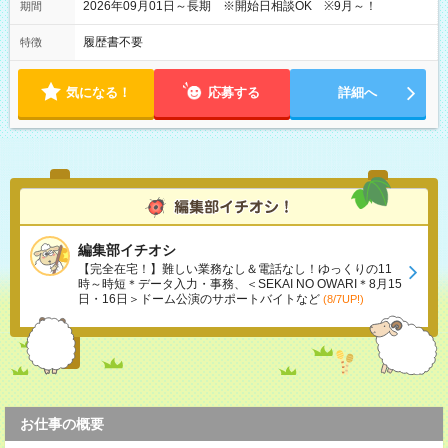
2026年09月01日～長期 ※開始日相談OK ※9月～！
期間
履歴書不要
特徴
気になる！
応募する
詳細へ
編集部イチオシ
【完全在宅！】難しい業務なし＆電話なし！ゆっくりの11
時～時短＊データ入力・事務、＜SEKAI NO OWARI＊8月15
日・16日＞ドーム公演のサポートバイトなど
(8/7UP!)
お仕事の概要