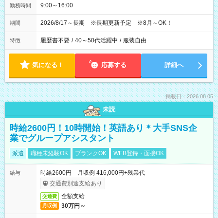
9:00～16:00
勤務時間
2026/8/17～長期 ※長期更新予定 ※8月～OK！
期間
履歴書不要
/
40～50代活躍中
/
服装自由
特徴
気になる！
応募する
詳細へ
掲載日：2026.08.05
未読
時給2600円！10時開始！英語あり＊大手SNS企
業でグループアシスタント
派遣
職種未経験OK
ブランクOK
WEB登録・面接OK
時給2600円 月収例 416,000円+残業代
給与
交通費別途支給あり
全額支給
交通費
30万円～
月収例