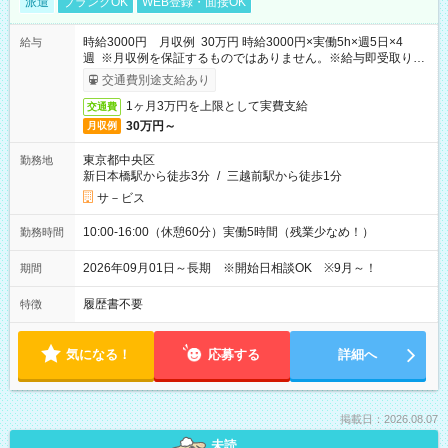
派遣
ブランクOK
WEB登録・面接OK
時給3000円 月収例 30万円 時給3000円×実働5h×週5日×4
給与
週 ※月収例を保証するものではありません。※給与即受取りサ
ービス利用可（利用条件有）
交通費別途支給あり
1ヶ月3万円を上限として実費支給
交通費
30万円～
月収例
東京都中央区
勤務地
新日本橋駅から徒歩3分
/
三越前駅から徒歩1分
サ－ビス
10:00-16:00（休憩60分）実働5時間（残業少なめ！）
勤務時間
2026年09月01日～長期 ※開始日相談OK ※9月～！
期間
履歴書不要
特徴
気になる！
応募する
詳細へ
掲載日：2026.08.07
未読