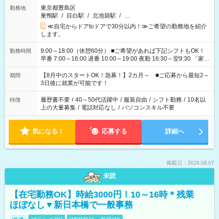
東京都豊島区
勤務地
巣鴨駅
/
目白駅
/
北池袋駅
/
…
≪自宅からドアtoドアで30分以内！≫ご希望の勤務地を紹介
します。
9:00～18:00（休憩60分） ■ご希望があれば下記シフトもOK！
勤務時間
早番 7:00～16:00 遅番 10:00～19:00 夜勤 16:30～翌9:30 「家族
と休みを合わせたい」 「余裕を持って夕飯の準備がしたい」
「できれば残業はしたくない」 など、ご希望を教えてください
【8月中のスタートOK！急募！】2カ月～ ■ご応募から最短2～
期間
ね。 ※Wワーク希望の方へ 今ご覧のお仕事で希望する勤務時間
3日後に就業が可能です！
と、もう1つのお仕事の勤務時間。 合計で週40時間を超える場
合は応募できません。
履歴書不要
/
40～50代活躍中
/
服装自由
/
シフト勤務
/
10名以
特徴
上の大量募集
/
電話対応なし
/
パソコンスキル不要
気になる！
応募する
詳細へ
掲載日：2026.08.07
未読
【在宅勤務OK】時給3000円！10～16時＊残業
ほぼなし▼新日本橋で一般事務