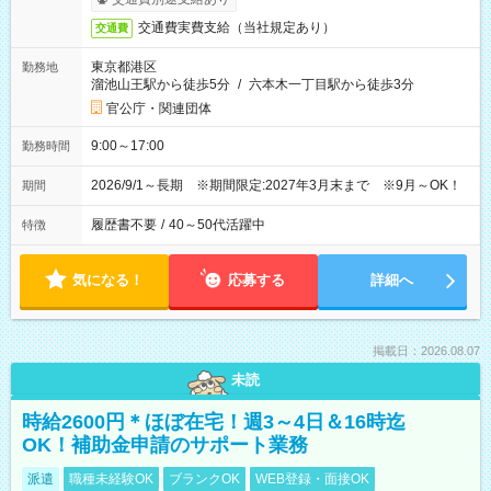
交通費実費支給（当社規定あり）
交通費
東京都港区
勤務地
溜池山王駅から徒歩5分
/
六本木一丁目駅から徒歩3分
官公庁・関連団体
9:00～17:00
勤務時間
2026/9/1～長期 ※期間限定:2027年3月末まで ※9月～OK！
期間
履歴書不要
/
40～50代活躍中
特徴
気になる！
応募する
詳細へ
掲載日：2026.08.07
未読
時給2600円＊ほぼ在宅！週3～4日＆16時迄
OK！補助金申請のサポート業務
派遣
職種未経験OK
ブランクOK
WEB登録・面接OK