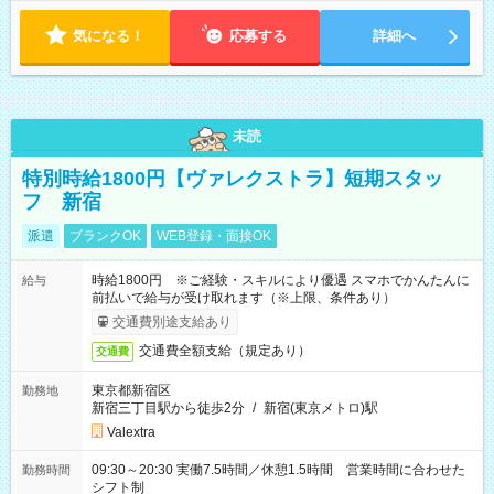
気になる！
応募する
詳細へ
未読
特別時給1800円【ヴァレクストラ】短期スタッ
フ 新宿
派遣
ブランクOK
WEB登録・面接OK
時給1800円 ※ご経験・スキルにより優遇 スマホでかんたんに
給与
前払いで給与が受け取れます（※上限、条件あり）
交通費別途支給あり
交通費全額支給（規定あり）
交通費
東京都新宿区
勤務地
新宿三丁目駅から徒歩2分
/
新宿(東京メトロ)駅
Valextra
09:30～20:30 実働7.5時間／休憩1.5時間 営業時間に合わせた
勤務時間
シフト制