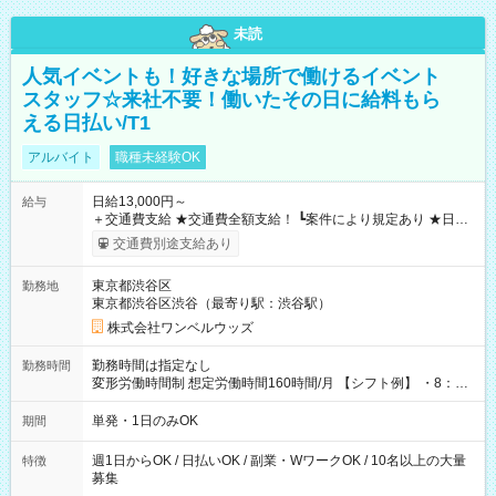
未読
人気イベントも！好きな場所で働けるイベント
スタッフ☆来社不要！働いたその日に給料もら
える日払い/T1
アルバイト
職種未経験OK
日給13,000円～
給与
＋交通費支給 ★交通費全額支給！ ┗案件により規定あり ★日払
いOK！（規定あり） ┗働いたその日に現金GET♪ お仕事後はコ
交通費別途支給あり
ンビニATMから 日払い分を引き落とせます！ 【試用期間】試
用期間なし
東京都渋谷区
勤務地
東京都渋谷区渋谷（最寄り駅：渋谷駅）
株式会社ワンベルウッズ
勤務時間は指定なし
勤務時間
変形労働時間制 想定労働時間160時間/月 【シフト例】 ・8：00
～21：00
単発・1日のみOK
期間
週1日からOK / 日払いOK / 副業・WワークOK / 10名以上の大量
特徴
募集