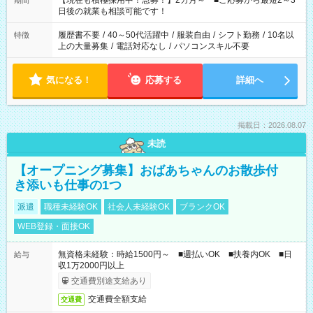
【現在も積極採用中！急募！】2カ月～ ■ご応募から最短2～3
期間
の方へ 今ご覧のお仕事で希望する勤務時間と、もう1つのお仕事
日後の就業も相談可能です！
の勤務時間。 合計で週40時間を超える場合は応募できません。
履歴書不要
/
40～50代活躍中
/
服装自由
/
シフト勤務
/
10名以
特徴
上の大量募集
/
電話対応なし
/
パソコンスキル不要
気になる！
応募する
詳細へ
掲載日：2026.08.07
未読
【オープニング募集】おばあちゃんのお散歩付
き添いも仕事の1つ
派遣
職種未経験OK
社会人未経験OK
ブランクOK
WEB登録・面接OK
無資格未経験：時給1500円～ ■週払いOK ■扶養内OK ■日
給与
収1万2000円以上
交通費別途支給あり
交通費全額支給
交通費