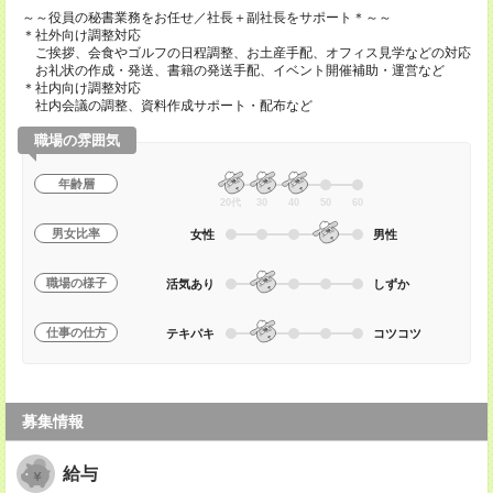
～～役員の秘書業務をお任せ／社長＋副社長をサポート＊～～
＊社外向け調整対応
ご挨拶、会食やゴルフの日程調整、お土産手配、オフィス見学などの対応
お礼状の作成・発送、書籍の発送手配、イベント開催補助・運営など
＊社内向け調整対応
社内会議の調整、資料作成サポート・配布など
職場の雰囲気
年齢層
20代
30
40
50
60
男女比率
女性
男性
職場の様子
活気あり
しずか
仕事の仕方
テキパキ
コツコツ
募集情報
給与