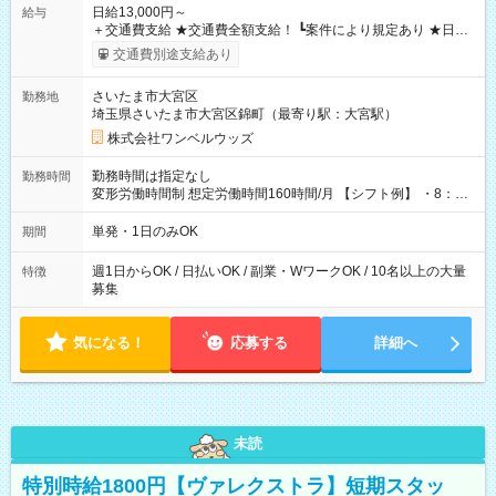
日給13,000円～
給与
＋交通費支給 ★交通費全額支給！ ┗案件により規定あり ★日払
いOK！（規定あり） ┗働いたその日に現金GET♪ お仕事後はコ
交通費別途支給あり
ンビニATMから 日払い分を引き落とせます！ 【試用期間】試
用期間なし
さいたま市大宮区
勤務地
埼玉県さいたま市大宮区錦町（最寄り駅：大宮駅）
株式会社ワンベルウッズ
勤務時間は指定なし
勤務時間
変形労働時間制 想定労働時間160時間/月 【シフト例】 ・8：00
～21：00
単発・1日のみOK
期間
週1日からOK / 日払いOK / 副業・WワークOK / 10名以上の大量
特徴
募集
気になる！
応募する
詳細へ
未読
特別時給1800円【ヴァレクストラ】短期スタッ