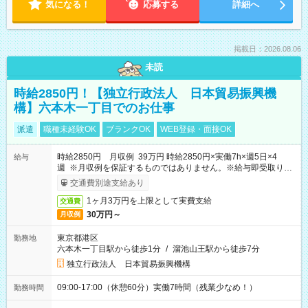
気になる！
応募する
詳細へ
掲載日：2026.08.06
未読
時給2850円！【独立行政法人 日本貿易振興機
構】六本木一丁目でのお仕事
派遣
職種未経験OK
ブランクOK
WEB登録・面接OK
時給2850円 月収例 39万円 時給2850円×実働7h×週5日×4
給与
週 ※月収例を保証するものではありません。※給与即受取りサ
ービス利用可（利用条件有）
交通費別途支給あり
1ヶ月3万円を上限として実費支給
交通費
30万円～
月収例
東京都港区
勤務地
六本木一丁目駅から徒歩1分
/
溜池山王駅から徒歩7分
独立行政法人 日本貿易振興機構
09:00-17:00（休憩60分）実働7時間（残業少なめ！）
勤務時間