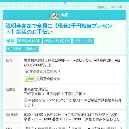
掲載日：2026.08.07
未読
説明会参加で全員に【現金2千円相当プレゼン
ト】生活のお手伝い
派遣
職種未経験OK
社会人未経験OK
ブランクOK
WEB登録・面接OK
無資格未経験：時給1500円～ ■週払いOK ■扶養内OK ■日
給与
収1万2000円以上
交通費別途支給あり
交通費全額支給
交通費
東京都世田谷区
勤務地
三軒茶屋駅
/
世田谷駅
/
下高井戸駅
/
…
≪自宅からドアtoドアで30分以内！≫ご希望の勤務地を紹介
します。
9:00～18:00（休憩60分） ■ご希望があれば下記シフトもOK！
勤務時間
早番 7:00～16:00 遅番 10:00～19:00 「家族と休みを合わせた
い」 「余裕を持って夕飯の準備がしたい」 「できれば残業はし
たくない」 など、ご希望を教えてくださいね。 ※Wワーク希望