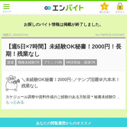
0
メニュー
気になる！
ログイン
お探しのバイト情報は掲載が終了しました。
掲載日 :2026
/
07
/
02
No.TMPE26-0515395
【週5日×7時間】未経験OK秘書！2000円！長
期！残業なし
派遣
職種未経験OK
ブランクOK
WEB登録・面接OK
＼未経験OK秘書！2000円↑／テンプ活躍＠六本木！
残業なし
スケジュール調整や資料作成のご経験のある方歓迎＊秘書未経験O
...
もっとみる
あなたの閲覧履歴からのオススメ