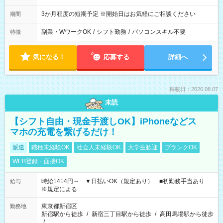
3か月程度の短期予定 ※開始日はお気軽にご相談ください
期間
副業・WワークOK
/
シフト勤務
/
パソコンスキル不要
特徴
気になる！
応募する
詳細へ
掲載日：2026.08.07
未読
【シフト自由・現金手渡しOK】iPhoneなどス
マホの充電を繋げるだけ！
派遣
職種未経験OK
社会人未経験OK
大学生歓迎
ブランクOK
WEB登録・面接OK
時給1414円～ ▼日払いOK（規定あり） ■初勤務手当あり
給与
※規定による
東京都新宿区
勤務地
新宿駅から徒歩
/
新宿三丁目駅から徒歩
/
高田馬場駅から徒歩
/
…