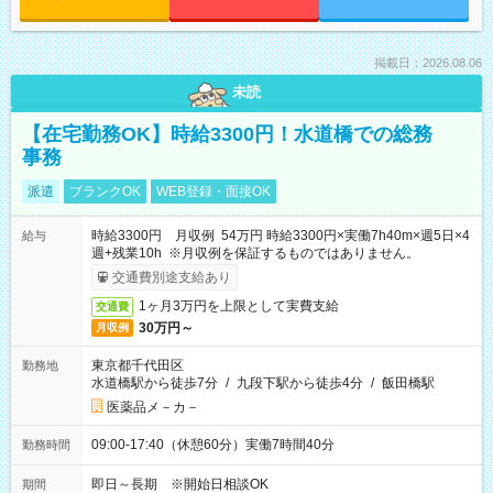
掲載日：2026.08.06
未読
【在宅勤務OK】時給3300円！水道橋での総務
事務
派遣
ブランクOK
WEB登録・面接OK
時給3300円 月収例 54万円 時給3300円×実働7h40m×週5日×4
給与
週+残業10h ※月収例を保証するものではありません。
交通費別途支給あり
1ヶ月3万円を上限として実費支給
交通費
30万円～
月収例
東京都千代田区
勤務地
水道橋駅から徒歩7分
/
九段下駅から徒歩4分
/
飯田橋駅
医薬品メ－カ－
09:00-17:40（休憩60分）実働7時間40分
勤務時間
即日～長期 ※開始日相談OK
期間