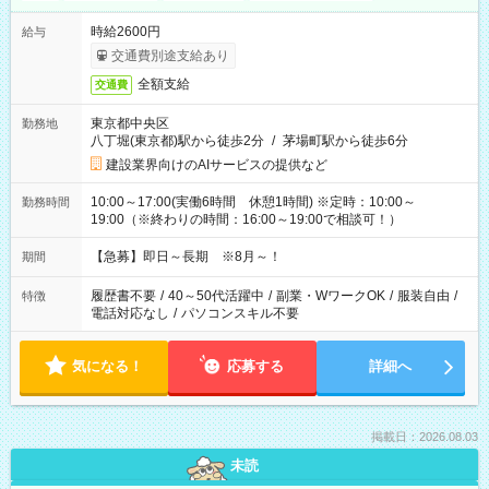
時給2600円
給与
交通費別途支給あり
全額支給
交通費
東京都中央区
勤務地
八丁堀(東京都)駅から徒歩2分
/
茅場町駅から徒歩6分
建設業界向けのAIサービスの提供など
10:00～17:00(実働6時間 休憩1時間) ※定時：10:00～
勤務時間
19:00（※終わりの時間：16:00～19:00で相談可！）
【急募】即日～長期 ※8月～！
期間
履歴書不要
/
40～50代活躍中
/
副業・WワークOK
/
服装自由
/
特徴
電話対応なし
/
パソコンスキル不要
気になる！
応募する
詳細へ
掲載日：2026.08.03
未読