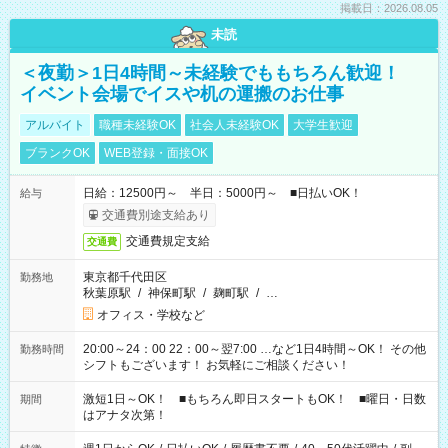
掲載日：2026.08.05
未読
＜夜勤＞1日4時間～未経験でももちろん歓迎！
イベント会場でイスや机の運搬のお仕事
アルバイト
職種未経験OK
社会人未経験OK
大学生歓迎
ブランクOK
WEB登録・面接OK
日給：12500円～ 半日：5000円～ ■日払いOK！
給与
交通費別途支給あり
交通費規定支給
交通費
東京都千代田区
勤務地
秋葉原駅
/
神保町駅
/
麹町駅
/
…
オフィス・学校など
20:00～24：00 22：00～翌7:00 …など1日4時間～OK！ その他
勤務時間
シフトもございます！ お気軽にご相談ください！
激短1日～OK！ ■もちろん即日スタートもOK！ ■曜日・日数
期間
はアナタ次第！