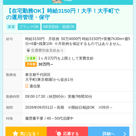
【在宅勤務OK】時給3150円！大手！大手町で
の運用管理・保守
派遣
ブランクOK
WEB登録・面接OK
時給3150円 月収例 50万4000円 時給3150円×実働7h30m×週5
給与
日×4週+残業10h ※月収例を保証するものではありません。
交通費別途支給あり
1ヶ月3万円を上限として実費支給
交通費
30万円～
月収例
東京都千代田区
勤務地
大手町(東京都)駅から徒歩1分
通信業
09:00-17:30（休憩60分）実働7時間30分
勤務時間
2026年09月01日～長期 ※開始日相談OK ※09月～
期間
履歴書不要
/
40～50代活躍中
特徴
気になる！
応募する
詳細へ