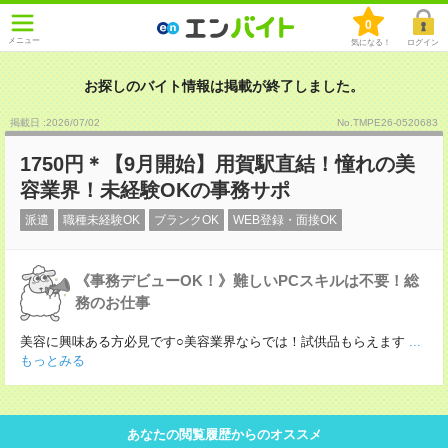
0
メニュー
気になる！
ログイン
お探しのバイト情報は掲載が終了しました。
掲載日 :2026
/
07
/
02
No.TMPE26-0520683
1750円＊【9月開始】用賀駅直結！憧れの美
容業界！未経験OKの事務サポ
派遣
職種未経験OK
ブランクOK
WEB登録・面接OK
《事務デビューOK！》難しいPCスキルは不要！総
務のお仕事
美容に興味ある方必見です○美容業界ならでは！試供品もらえます
...
もっとみる
あなたの閲覧履歴からのオススメ