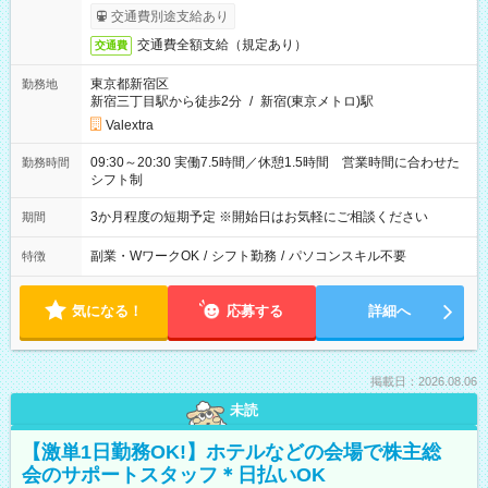
交通費別途支給あり
交通費全額支給（規定あり）
交通費
東京都新宿区
勤務地
新宿三丁目駅から徒歩2分
/
新宿(東京メトロ)駅
Valextra
09:30～20:30 実働7.5時間／休憩1.5時間 営業時間に合わせた
勤務時間
シフト制
3か月程度の短期予定 ※開始日はお気軽にご相談ください
期間
副業・WワークOK
/
シフト勤務
/
パソコンスキル不要
特徴
気になる！
応募する
詳細へ
掲載日：2026.08.06
未読
【激単1日勤務OK!】ホテルなどの会場で株主総
会のサポートスタッフ＊日払いOK