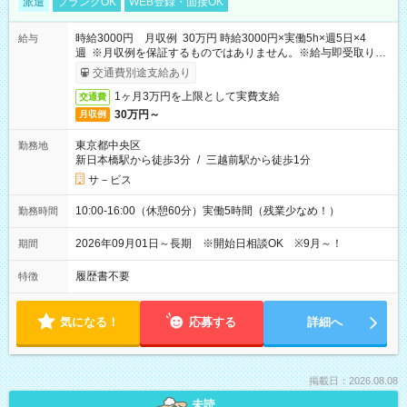
派遣
ブランクOK
WEB登録・面接OK
時給3000円 月収例 30万円 時給3000円×実働5h×週5日×4
給与
週 ※月収例を保証するものではありません。※給与即受取りサ
ービス利用可（利用条件有）
交通費別途支給あり
1ヶ月3万円を上限として実費支給
交通費
30万円～
月収例
東京都中央区
勤務地
新日本橋駅から徒歩3分
/
三越前駅から徒歩1分
サ－ビス
10:00-16:00（休憩60分）実働5時間（残業少なめ！）
勤務時間
2026年09月01日～長期 ※開始日相談OK ※9月～！
期間
履歴書不要
特徴
気になる！
応募する
詳細へ
掲載日：2026.08.08
未読