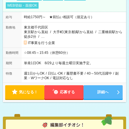
WEB登録・面接OK
時給1750円～ ★前払い相談可（規定あり）
給与
東京都千代田区
勤務地
東京駅から直結
/
大手町(東京都)駅から直結
/
二重橋前駅から
徒歩2分
/
…
IT事業を行う企業
☆08:45～15:45（休憩60分）
勤務時間
単発1日OK 8/29より毎週土曜日実施予定。
期間
週1日からOK
/
日払いOK
/
履歴書不要
/
40～50代活躍中
/
副
特徴
業・WワークOK
/
電話対応なし
気になる！
応募する
詳細へ