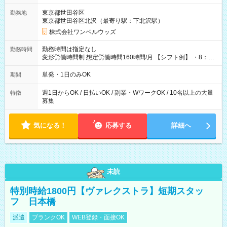
用期間なし
東京都世田谷区
勤務地
東京都世田谷区北沢（最寄り駅：下北沢駅）
株式会社ワンベルウッズ
勤務時間は指定なし
勤務時間
変形労働時間制 想定労働時間160時間/月 【シフト例】 ・8：00
～21：00
単発・1日のみOK
期間
週1日からOK / 日払いOK / 副業・WワークOK / 10名以上の大量
特徴
募集
気になる！
応募する
詳細へ
未読
特別時給1800円【ヴァレクストラ】短期スタッ
フ 日本橋
派遣
ブランクOK
WEB登録・面接OK