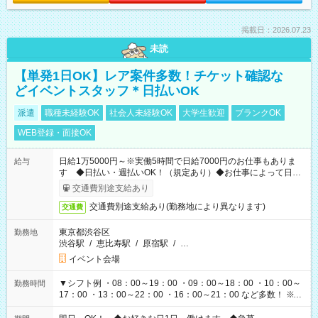
掲載日：2026.07.23
未読
【単発1日OK】レア案件多数！チケット確認な
どイベントスタッフ＊日払いOK
派遣
職種未経験OK
社会人未経験OK
大学生歓迎
ブランクOK
WEB登録・面接OK
日給1万5000円～※実働5時間で日給7000円のお仕事もありま
給与
す ◆日払い・週払いOK！（規定あり）◆お仕事によって日給
も異なります
交通費別途支給あり
交通費別途支給あり(勤務地により異なります)
交通費
東京都渋谷区
勤務地
渋谷駅
/
恵比寿駅
/
原宿駅
/
…
イベント会場
▼シフト例 ・08：00～19：00 ・09：00～18：00 ・10：00～
勤務時間
17：00 ・13：00～22：00 ・16：00～21：00 など多数！ ※お
仕事により勤務時間が異なります