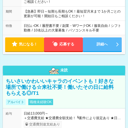
ご相談ください！
【急募】即日～短期も長期もOK！最短翌月末まで 1か月ごとの
期間
更新が可能！開始日もご相談ください！
日払いOK
/
履歴書不要
/
副業・WワークOK
/
服装自由
/
シフト
特徴
勤務
/
10名以上の大量募集
/
パソコンスキル不要
気になる！
応募する
詳細へ
未読
ちいさいかわいいキャラのイベントも！好きな
場所で働ける☆来社不要！働いたその日に給料
もらえる◎/T1
アルバイト
職種未経験OK
日給13,000円～
給与
＋交通費支給 ★交通費全額支給！ ┗案件により規定あり ★日払
いOK！（規定あり） ┗働いたその日に現金GET♪ お仕事後はコ
交通費別途支給あり
ンビニATMから 日払い分を引き落とせます！ 【試用期間】試