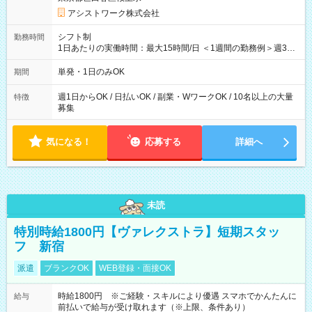
アシストワーク株式会社
シフト制
勤務時間
1日あたりの実働時間：最大15時間/日 ＜1週間の勤務例＞週3回
勤務 勤務：月・水・金 休み：火・木・土・日 好きな時にお仕事
可能です！ ※1日あたりの最大実働時間は日勤、夜勤共に勤務し
単発・1日のみOK
期間
た時間になります。
週1日からOK / 日払いOK / 副業・WワークOK / 10名以上の大量
特徴
募集
気になる！
応募する
詳細へ
未読
特別時給1800円【ヴァレクストラ】短期スタッ
フ 新宿
派遣
ブランクOK
WEB登録・面接OK
時給1800円 ※ご経験・スキルにより優遇 スマホでかんたんに
給与
前払いで給与が受け取れます（※上限、条件あり）