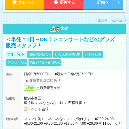
気になる！
応募する
詳細へ
掲載日：2026.08.07
未読
＜単発＊1日～OK！＞コンサートなどのグッズ
販売スタッフ＊
アルバイト
職種未経験OK
社会人未経験OK
大学生歓迎
ブランクOK
WEB登録・面接OK
日給1万5000円～ ■最大で日給2万8500円！
給与
交通費別途支給あり
交通費規定支給
交通費
横浜市西区
勤務地
横浜駅
/
みなとみらい駅
/
西横浜駅
/
…
イベント会場
＜シフト例＞ いろいろなシフトで働けます！ ■7:00-24:00
勤務時間
■8:00-21:00 ■9:00-21:00 ■18:00-翌7:00 ■20:30-翌11:00 など