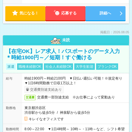
気になる！
応募する
詳細へ
掲載日：2026.08.05
未読
【在宅OK】レア求人！パスポートのデータ入力
＊時給1900円～／短期！すぐ働ける
派遣
職種未経験OK
社会人未経験OK
大学生歓迎
ブランクOK
時給1900円～時給2100円 ▼日払い週払い可能！※規定有り
給与
▼1日6時間勤務で日収1万以上！
交通費別途支給あり
交通費一部別途支給 ※お仕事によって変動あり
交通費
東京都渋谷区
勤務地
渋谷駅から徒歩5分
/
神泉駅から徒歩5分
キレイなオフィスです
8:00～22:00 ▼1日4時間～ 10時～・11時～など、シフト希望
勤務時間