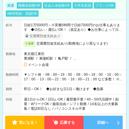
派遣
職種未経験OK
社会人未経験OK
大学生歓迎
ブランクOK
WEB登録・面接OK
日給1万5000円～※実働5時間で日給7000円のお仕事もありま
給与
す ◆日払い・週払いOK！（規定あり）◆お仕事によって日給
も異なります
交通費別途支給あり
交通費別途支給あり(勤務地により異なります)
交通費
東京都江東区
勤務地
豊洲駅
/
東陽町駅
/
亀戸駅
/
…
イベント会場
▼シフト例 ・08：00～19：00 ・09：00～18：00 ・10：00～
勤務時間
17：00 ・13：00～22：00 ・16：00～21：00 など多数！ ※お
仕事により勤務時間が異なります
即日～OK！ ◆お好きな日1日～働けます ◆急募
期間
週1日からOK
/
日払いOK
/
履歴書不要
/
40～50代活躍中
/
副
特徴
業・WワークOK
/
服装自由
/
シフト勤務
/
10名以上の大量募
集
/
電話対応なし
/
パソコンスキル不要
気になる！
応募する
詳細へ