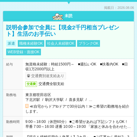
掲載日：2026.08.06
未読
説明会参加で全員に【現金2千円相当プレゼン
ト】生活のお手伝い
派遣
職種未経験OK
社会人未経験OK
ブランクOK
WEB登録・面接OK
無資格未経験：時給1500円～ ■週払いOK ■扶養内OK ■日
給与
収1万2000円以上
交通費別途支給あり
交通費全額支給
交通費
東京都世田谷区
勤務地
下北沢駅
/
駒沢大学駅
/
喜多見駅
/
…
≪自宅からドアtoドアで30分以内！≫ご希望の勤務地を紹介
します。
9:00～18:00（休憩60分） ■ご希望があれば下記シフトもOK！
勤務時間
早番 7:00～16:00 遅番 10:00～19:00 「家族と休みを合わせた
い」 「余裕を持って夕飯の準備がしたい」 「できれば残業はし
たくない」 など、ご希望を教えてくださいね。 ※Wワーク希望