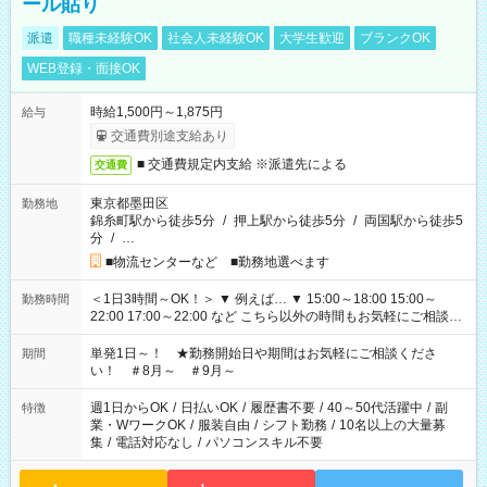
ール貼り
派遣
職種未経験OK
社会人未経験OK
大学生歓迎
ブランクOK
WEB登録・面接OK
時給1,500円～1,875円
給与
交通費別途支給あり
■ 交通費規定内支給 ※派遣先による
交通費
東京都墨田区
勤務地
錦糸町駅から徒歩5分
/
押上駅から徒歩5分
/
両国駅から徒歩5
分
/
…
■物流センターなど ■勤務地選べます
＜1日3時間～OK！＞ ▼ 例えば… ▼ 15:00～18:00 15:00～
勤務時間
22:00 17:00～22:00 など こちら以外の時間もお気軽にご相談く
ださい！
単発1日～！ ★勤務開始日や期間はお気軽にご相談くださ
期間
い！ ＃8月～ ＃9月～
週1日からOK
/
日払いOK
/
履歴書不要
/
40～50代活躍中
/
副
特徴
業・WワークOK
/
服装自由
/
シフト勤務
/
10名以上の大量募
集
/
電話対応なし
/
パソコンスキル不要