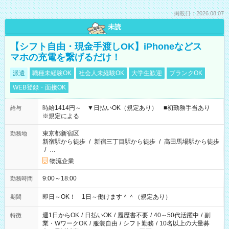
掲載日：2026.08.07
未読
【シフト自由・現金手渡しOK】iPhoneなどス
マホの充電を繋げるだけ！
派遣
職種未経験OK
社会人未経験OK
大学生歓迎
ブランクOK
WEB登録・面接OK
時給1414円～ ▼日払いOK（規定あり） ■初勤務手当あり
給与
※規定による
東京都新宿区
勤務地
新宿駅から徒歩
/
新宿三丁目駅から徒歩
/
高田馬場駅から徒歩
/
…
物流企業
9:00～18:00
勤務時間
即日～OK！ 1日～働けます＾＾（規定あり）
期間
週1日からOK
/
日払いOK
/
履歴書不要
/
40～50代活躍中
/
副
特徴
業・WワークOK
/
服装自由
/
シフト勤務
/
10名以上の大量募