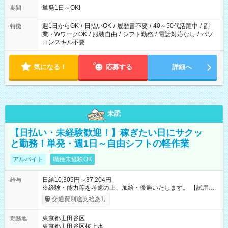
単発1日～OK!
期間
週1日からOK
/
日払いOK
/
履歴書不要
/
40～50代活躍中
/
副
特徴
業・WワークOK
/
服装自由
/
シフト勤務
/
電話対応なし
/
パソ
コンスキル不要
気になる！
応募する
詳細へ
未読
【日払い・未経験歓迎！】稼ぎたい日にサクッ
と勤務！単発・週1日～自由シフトの軽作業
アルバイト
職種未経験OK
日給10,305円～37,204円
給与
※経験・能力等を考慮の上、加給・優遇いたします。 【試用期
間】試用期間なし
交通費別途支給あり
東京都世田谷区
勤務地
東京都世田谷区桜上水