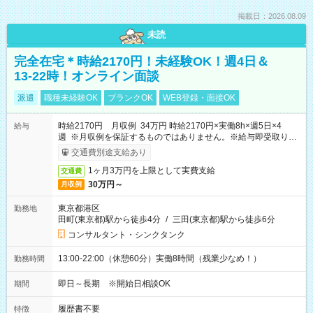
掲載日：2026.08.09
未読
完全在宅＊時給2170円！未経験OK！週4日＆
13-22時！オンライン面談
派遣
職種未経験OK
ブランクOK
WEB登録・面接OK
時給2170円 月収例 34万円 時給2170円×実働8h×週5日×4
給与
週 ※月収例を保証するものではありません。※給与即受取りサ
ービス利用可（利用条件有）
交通費別途支給あり
1ヶ月3万円を上限として実費支給
交通費
30万円～
月収例
東京都港区
勤務地
田町(東京都)駅から徒歩4分
/
三田(東京都)駅から徒歩6分
コンサルタント・シンクタンク
13:00-22:00（休憩60分）実働8時間（残業少なめ！）
勤務時間
即日～長期 ※開始日相談OK
期間
履歴書不要
特徴