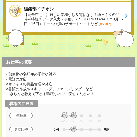
編集部イチオシ
【完全在宅！】難しい業務なし＆電話なし！ゆっくりの11
時～時短＊データ入力・事務、＜SEKAI NO OWARI＊8月15
日・16日＞ドーム公演のサポートバイトなど
(8/7UP!)
お仕事の概要
○郵便物や宅配便の受付や対応
○電話の対応
○オフィスの備品管理や発注
○書類の作成やスキャニング、ファインリング など
～きちんと教えて下さる環境なのでご安心ください！～
職場の雰囲気
年齢層
20代
30
40
50
60
男女比率
女性
男性