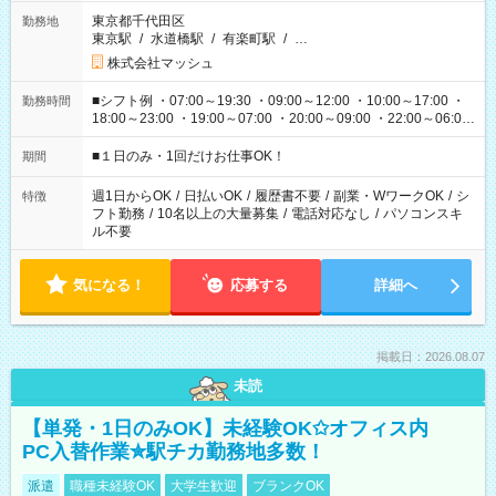
東京都千代田区
勤務地
東京駅
/
水道橋駅
/
有楽町駅
/
…
株式会社マッシュ
■シフト例 ・07:00～19:30 ・09:00～12:00 ・10:00～17:00 ・
勤務時間
18:00～23:00 ・19:00～07:00 ・20:00～09:00 ・22:00～06:00
etc ★最短で3時間で5,120円のお仕事から 15時間で2万円近く稼
げるお仕事も！ ご希望のお時間に合わせてご紹介！ ※シフトは
■１日のみ・1回だけお仕事OK！
期間
現場によって異なります。 ※勿論、休憩時間はあるのでご安心
ください！
週1日からOK
/
日払いOK
/
履歴書不要
/
副業・WワークOK
/
シ
特徴
フト勤務
/
10名以上の大量募集
/
電話対応なし
/
パソコンスキ
ル不要
気になる！
応募する
詳細へ
掲載日：2026.08.07
未読
【単発・1日のみOK】未経験OK✩オフィス内
PC入替作業✮駅チカ勤務地多数！
派遣
職種未経験OK
大学生歓迎
ブランクOK