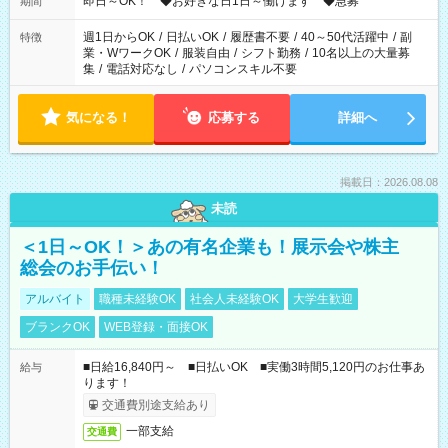
即日～OK！ ◆お好きな日1日～働けます ◆急募
期間
週1日からOK
/
日払いOK
/
履歴書不要
/
40～50代活躍中
/
副
特徴
業・WワークOK
/
服装自由
/
シフト勤務
/
10名以上の大量募
集
/
電話対応なし
/
パソコンスキル不要
気になる！
応募する
詳細へ
掲載日：2026.08.08
未読
＜1日～OK！＞あの有名企業も！展示会や株主
総会のお手伝い！
アルバイト
職種未経験OK
社会人未経験OK
大学生歓迎
ブランクOK
WEB登録・面接OK
■日給16,840円～ ■日払いOK ■実働3時間5,120円のお仕事あ
給与
ります！
交通費別途支給あり
一部支給
交通費