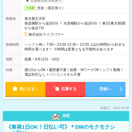
交通費別途支給あり
支給（規定有り）
交通費
東京都文京区
勤務地
後楽園駅から徒歩5分
/
水道橋駅から徒歩5分
/
春日(東京都)駅
から徒歩7分
株式会社ライブパワー
＜シフト例＞ 7:00～23:00 13:30～22:00 上記の時間から好きな
勤務時間
時間を選べます！ ※時間は変更となる可能性があります
急募！8月15日・16日
期間
週1日からOK
/
履歴書不要
/
副業・WワークOK
/
シフト勤務
/
特徴
電話対応なし
/
パソコンスキル不要
気になる！
応募する
詳細へ
掲載日：2026.08.08
未読
《単発1日OK！日払い可》＊DMのモクモクシ