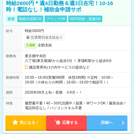
時給2600円＊週4日勤務＆週3日在宅！10-16
時！電話なし！補助金申請サポ
派遣
職種未経験OK
ブランクOK
WEB登録・面接OK
時給2600円
給与
交通費別途支給あり
全額支給
交通費
東京都中央区
勤務地
八丁堀(東京都)駅から徒歩2分
/
茅場町駅から徒歩6分
建設業界向けのAIサービスの提供など
10:00～16:00(実働5時間 休憩1時間) ※定時：10:00～
勤務時間
19:00（※終わりの時間：16:00～19:00で相談可！）
2026年09月上旬～長期 ※9月～！
期間
履歴書不要
/
40～50代活躍中
/
副業・WワークOK
/
服装自由
/
特徴
電話対応なし
/
パソコンスキル不要
気になる！
応募する
詳細へ