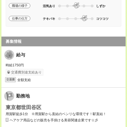
職場の様子
活気あり
しずか
仕事の仕方
テキパキ
コツコツ
募集情報
給与
時給1750円
交通費別途支給あり
全額支給
交通費
勤務地
東京都世田谷区
用賀駅徒歩1分 ※用賀駅から直結のベンリな環境です！駅直結！
ヘアケア用品などの販売を手掛ける美容関連企業です☆彡