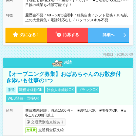
【現在も積極採用中！急募！】2カ月～ ■ご応募から最短2～3
期間
の方へ 今ご覧のお仕事で希望する勤務時間と、もう1つのお仕事
日後の就業も相談可能です！
の勤務時間。 合計で週40時間を超える場合は応募できません。
履歴書不要
/
40～50代活躍中
/
服装自由
/
シフト勤務
/
10名以
特徴
上の大量募集
/
電話対応なし
/
パソコンスキル不要
気になる！
応募する
詳細へ
掲載日：2026.08.09
未読
【オープニング募集】おばあちゃんのお散歩付
き添いも仕事の1つ
派遣
職種未経験OK
社会人未経験OK
ブランクOK
WEB登録・面接OK
無資格未経験：時給1500円～ ■週払いOK ■扶養内OK ■日
給与
収1万2000円以上
交通費別途支給あり
交通費全額支給
交通費