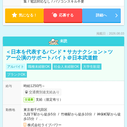
集
/
電話対応なし
/
パソコンスキル不要
気になる！
応募する
詳細へ
掲載日：2026.08.03
未読
＜日本を代表するバンド＊サカナクション＞ツ
アー公演のサポートバイト＠日本武道館
アルバイト
職種未経験OK
社会人未経験OK
大学生歓迎
ブランクOK
時給1250円～
給与
交通費別途支給あり
支給（規定有り）
交通費
東京都千代田区
勤務地
九段下駅から徒歩5分
/
竹橋駅から徒歩10分
/
神保町駅から徒
歩15分
/
…
株式会社ライブパワー