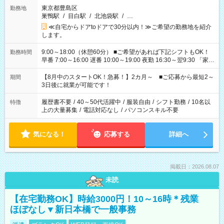
東京都豊島区
勤務地
巣鴨駅
/
目白駅
/
北池袋駅
/
…
≪自宅からドアtoドアで30分以内！≫ご希望の勤務地を紹介
します。
9:00～18:00（休憩60分） ■ご希望があれば下記シフトもOK！
勤務時間
早番 7:00～16:00 遅番 10:00～19:00 夜勤 16:30～翌9:30 「家族
と休みを合わせたい」 「余裕を持って夕飯の準備がしたい」
「できれば残業はしたくない」 など、ご希望を教えてください
【8月中のスタートOK！急募！】2カ月～ ■ご応募から最短2～
期間
ね。 ※Wワーク希望の方へ 今ご覧のお仕事で希望する勤務時間
3日後に就業が可能です！
と、もう1つのお仕事の勤務時間。 合計で週40時間を超える場
合は応募できません。
履歴書不要
/
40～50代活躍中
/
服装自由
/
シフト勤務
/
10名以
特徴
上の大量募集
/
電話対応なし
/
パソコンスキル不要
気になる！
応募する
詳細へ
掲載日：2026.08.07
未読
【在宅勤務OK】時給3000円！10～16時＊残業
ほぼなし▼新日本橋で一般事務