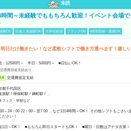
未読
4時間～未経験でももちろん歓迎！イベント会場で
事
経験OK
社会人未経験OK
大学生歓迎
ブランクOK
WEB登録・面接OK
ら明日だけ働きたい！など柔軟シフトで働き方選べます！嬉し
給：12500円～ 半日：5000円～ ■日払いOK！
交通費別途支給あり
交通費規定支給
通費
京都千代田区
葉原駅
/
神保町駅
/
麹町駅
/
…
オフィス・学校など
0:00～24：00 22：00～翌7:00 …など1日4時間～OK！ その他シフトもござ
ください！
短1日～OK！ ■もちろん即日スタートもOK！ ■曜日・日数はアナタ次第！