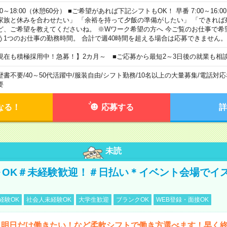
00～18:00（休憩60分） ■ご希望があれば下記シフトもOK！ 早番 7:00～16:00 遅
家族と休みを合わせたい」 「余裕を持って夕飯の準備がしたい」 「できれば
ど、ご希望を教えてくださいね。 ※Wワーク希望の方へ 今ご覧のお仕事で希
う1つのお仕事の勤務時間。 合計で週40時間を超える場合は応募できません。
現在も積極採用中！急募！】2カ月～ ■ご応募から最短2～3日後の就業も相
歴書不要
/
40～50代活躍中
/
服装自由
/
シフト勤務
/
10名以上の大量募集
/
電話対応
要
なる！
応募する
詳
未読
～OK＃未経験歓迎！＃日払い＊イベント会場でイ
経験OK
社会人未経験OK
大学生歓迎
ブランクOK
WEB登録・面接OK
ら明日だけ働きたい！など柔軟シフトで働き方選べます！早く