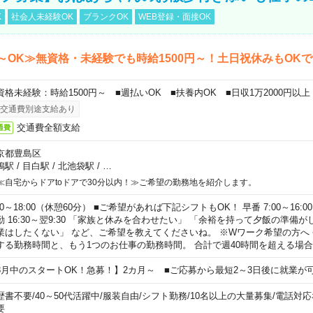
K
社会人未経験OK
ブランクOK
WEB登録・面接OK
～OK≫無資格・未経験でも時給1500円～！土日祝休みもOK
資格未経験：時給1500円～ ■週払いOK ■扶養内OK ■日収1万2000円以上
交通費別途支給あり
交通費全額支給
通費
京都豊島区
鴨駅
/
目白駅
/
北池袋駅
/
…
≪自宅からドアtoドアで30分以内！≫ご希望の勤務地を紹介します。
00～18:00（休憩60分） ■ご希望があれば下記シフトもOK！ 早番 7:00～16:00 遅
勤 16:30～翌9:30 「家族と休みを合わせたい」 「余裕を持って夕飯の準備
業はしたくない」 など、ご希望を教えてくださいね。 ※Wワーク希望の方へ
する勤務時間と、もう1つのお仕事の勤務時間。 合計で週40時間を超える場
8月中のスタートOK！急募！】2カ月～ ■ご応募から最短2～3日後に就業が
歴書不要
/
40～50代活躍中
/
服装自由
/
シフト勤務
/
10名以上の大量募集
/
電話対応
要