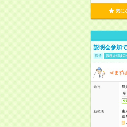
気に
説明会参加で
派遣
職種未経験O
≪まずは
無
給与
交
東
勤務地
錦