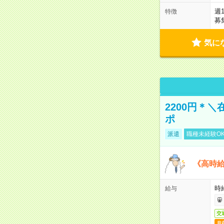
週
特徴
募
気に
2200円＊
ポ
派遣
職種未経験O
《高時給
時給
給与
交
月