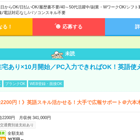
1日からOK
/
日払いOK
/
履歴書不要
/
40～50代活躍中
/
副業・WワークOK
/
シフト
集
/
電話対応なし
/
パソコンスキル不要
なる！
応募する
詳
未読
＼在宅あり×10月開始／PC入力できればOK！英語使
K
ブランクOK
WEB登録・面接OK
2200円！》英語スキル活かせる！大手で広報サポート＠六本
2200円 月収例 341,000円
交通費別途支給あり
全額支給
通費
30万円～
収例