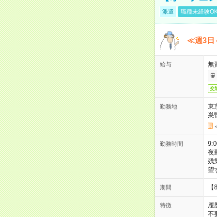
派遣
職種未経験O
≪週3日
無
給与
交
東
勤務地
巣
9:
勤務時間
夜
残
望
【
期間
履
特徴
不