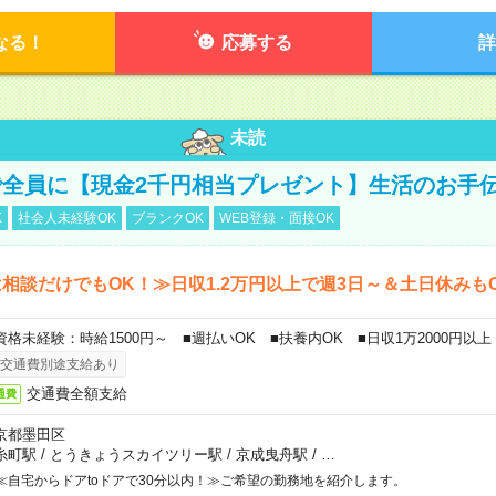
なる！
応募する
詳
未読
全員に【現金2千円相当プレゼント】生活のお手
K
社会人未経験OK
ブランクOK
WEB登録・面接OK
相談だけでもOK！≫日収1.2万円以上で週3日～＆土日休みも
資格未経験：時給1500円～ ■週払いOK ■扶養内OK ■日収1万2000円以上
交通費別途支給あり
交通費全額支給
通費
京都墨田区
糸町駅
/
とうきょうスカイツリー駅
/
京成曳舟駅
/
…
≪自宅からドアtoドアで30分以内！≫ご希望の勤務地を紹介します。