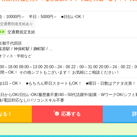
給：10000円～ 半日：5000円～ ■日払いOK！
交通費別途支給あり
交通費規定支給
通費
京都千代田区
葉原駅
/
神保町駅
/
麹町駅
/
…
オフィス・学校など
:00～18:00 09:00～13:00 20:00～24：00 22：00～31:00 20:00～24：00 2
時間～OK！ その他シフトもございます！ お気軽にご相談ください！
短1日～OK！ ■もちろん即日スタートもOK！ ■曜日・日数はアナタ次第！
1日からOK
/
日払いOK
/
履歴書不要
/
40～50代活躍中
/
副業・WワークOK
/
シフト
集
/
電話対応なし
/
パソコンスキル不要
なる！
応募する
詳