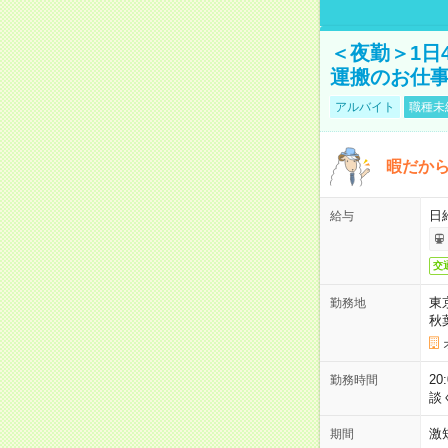
＜夜勤＞1日
運搬のお仕
アルバイト
職種未
暇だか
日
給与
交
東
勤務地
秋
2
勤務時間
談
激
期間