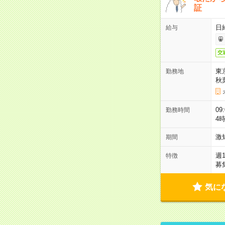
証
日
給与
交
東
勤務地
秋
09
勤務時間
4
激
期間
週
特徴
募
気に