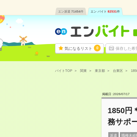
エン派遣
71454
件
エン バイト
82531
件
0
気になるリスト
保存した希
バイトTOP
関東
東京都
台東区
18
掲載日 :
2026
/
07
/
17
1850
務サポ
派遣
職種未経