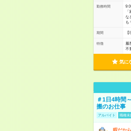
9:
勤務時間
「
な
も
【
期間
履
特徴
不
気に
＃1日4時間
搬のお仕事
アルバイト
職種未
暇だか