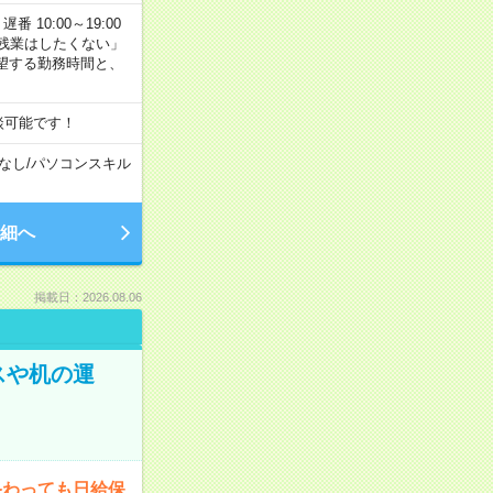
番 10:00～19:00
残業はしたくない」
望する勤務時間と、
談可能です！
なし
/
パソコンスキル
細へ
掲載日：2026.08.06
スや机の運
終わっても日給保