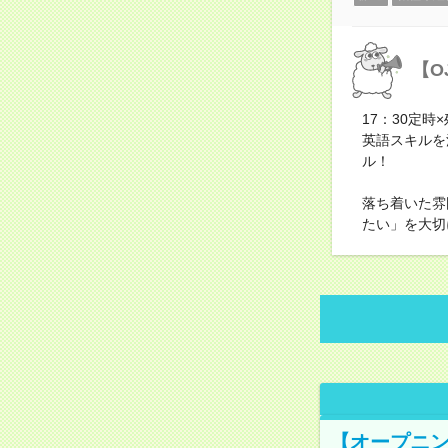
【O
17：30定
英語スキルを
ル！
落ち着いた雰
たい」を大切
【オープニン