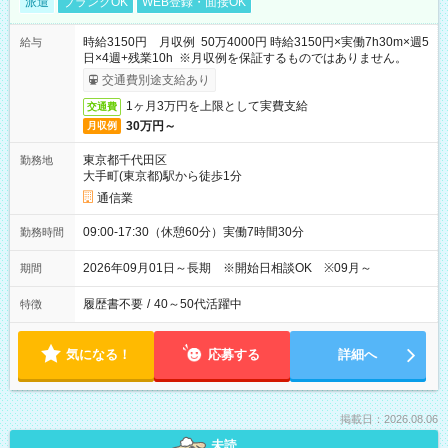
派遣
ブランクOK
WEB登録・面接OK
時給3150円 月収例 50万4000円 時給3150円×実働7h30m×週5
給与
日×4週+残業10h ※月収例を保証するものではありません。
交通費別途支給あり
1ヶ月3万円を上限として実費支給
交通費
30万円～
月収例
東京都千代田区
勤務地
大手町(東京都)駅から徒歩1分
通信業
09:00-17:30（休憩60分）実働7時間30分
勤務時間
2026年09月01日～長期 ※開始日相談OK ※09月～
期間
履歴書不要
/
40～50代活躍中
特徴
気になる！
応募する
詳細へ
掲載日：2026.08.06
未読