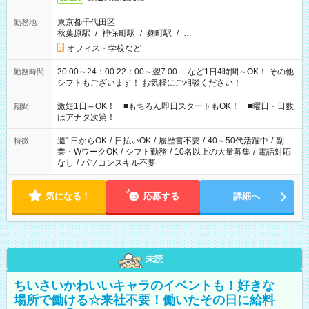
東京都千代田区
勤務地
秋葉原駅
/
神保町駅
/
麹町駅
/
…
オフィス・学校など
20:00～24：00 22：00～翌7:00 …など1日4時間～OK！ その他
勤務時間
シフトもございます！ お気軽にご相談ください！
激短1日～OK！ ■もちろん即日スタートもOK！ ■曜日・日数
期間
はアナタ次第！
週1日からOK
/
日払いOK
/
履歴書不要
/
40～50代活躍中
/
副
特徴
業・WワークOK
/
シフト勤務
/
10名以上の大量募集
/
電話対応
なし
/
パソコンスキル不要
気になる！
応募する
詳細へ
未読
ちいさいかわいいキャラのイベントも！好きな
場所で働ける☆来社不要！働いたその日に給料