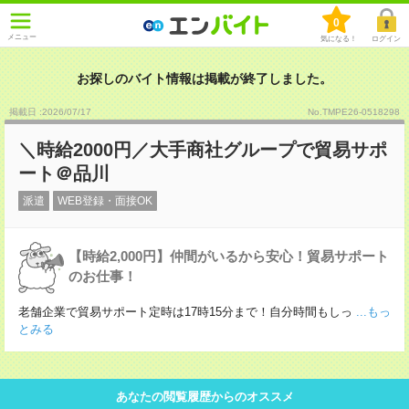
0
メニュー
気になる！
ログイン
お探しのバイト情報は掲載が終了しました。
掲載日 :2026
/
07
/
17
No.TMPE26-0518298
＼時給2000円／大手商社グループで貿易サポ
ート＠品川
派遣
WEB登録・面接OK
【時給2,000円】仲間がいるから安心！貿易サポート
のお仕事！
老舗企業で貿易サポート定時は17時15分まで！自分時間もしっ
...もっ
とみる
あなたの閲覧履歴からのオススメ