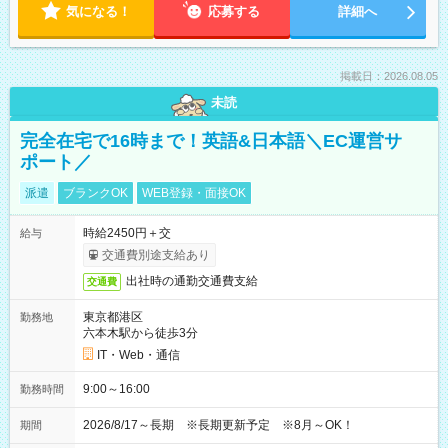
気になる！
応募する
詳細へ
掲載日：2026.08.05
未読
完全在宅で16時まで！英語&日本語＼EC運営サ
ポート／
派遣
ブランクOK
WEB登録・面接OK
時給2450円＋交
給与
交通費別途支給あり
出社時の通勤交通費支給
交通費
東京都港区
勤務地
六本木駅から徒歩3分
IT・Web・通信
9:00～16:00
勤務時間
2026/8/17～長期 ※長期更新予定 ※8月～OK！
期間