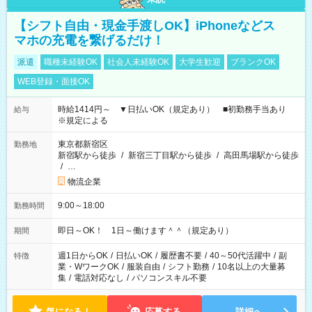
【シフト自由・現金手渡しOK】iPhoneなどス
マホの充電を繋げるだけ！
派遣
職種未経験OK
社会人未経験OK
大学生歓迎
ブランクOK
WEB登録・面接OK
時給1414円～ ▼日払いOK（規定あり） ■初勤務手当あり
給与
※規定による
東京都新宿区
勤務地
新宿駅から徒歩
/
新宿三丁目駅から徒歩
/
高田馬場駅から徒歩
/
…
物流企業
9:00～18:00
勤務時間
即日～OK！ 1日～働けます＾＾（規定あり）
期間
週1日からOK
/
日払いOK
/
履歴書不要
/
40～50代活躍中
/
副
特徴
業・WワークOK
/
服装自由
/
シフト勤務
/
10名以上の大量募
集
/
電話対応なし
/
パソコンスキル不要
気になる！
応募する
詳細へ