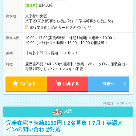
全額支給
交通費
東京都中央区
勤務地
八丁堀(東京都)駅から徒歩2分
/
茅場町駅から徒歩6分
建設業界向けのAIサービスの提供など
10:00～17:00(実働6時間 休憩1時間) ※定時：10:00～
勤務時間
19:00（※終わりの時間：16:00～19:00で相談可！）
【急募】即日～長期 ※8月～！
期間
履歴書不要
/
40～50代活躍中
/
副業・WワークOK
/
服装自由
/
特徴
電話対応なし
/
パソコンスキル不要
気になる！
応募する
詳細へ
掲載日：2026.08.07
未読
完全在宅＊時給2150円！2名募集！7月！英語メ
インの問い合わせ対応