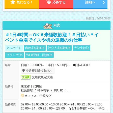
気になる！
応募する
詳細へ
掲載日：2026.08.06
未読
＃1日4時間～OK＃未経験歓迎！＃日払い＊イ
ベント会場でイスや机の運搬のお仕事
アルバイト
職種未経験OK
社会人未経験OK
大学生歓迎
ブランクOK
WEB登録・面接OK
日給：10000円～ 半日：5000円～ ■日払いOK！
給与
交通費別途支給あり
交通費規定支給
交通費
東京都千代田区
勤務地
秋葉原駅
/
神保町駅
/
麹町駅
/
…
オフィス・学校など
09:00～18:00 09:00～13:00 20:00～24：00 22：00～31:00
勤務時間
20:00～24：00 22：00～翌7:00 …など1日4時間～OK！ その他
シフトもございます！ お気軽にご相談ください！