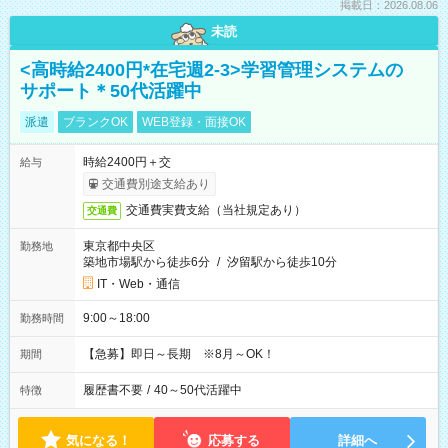
掲載日：2026.08.06
未読
<高時給2400円*在宅週2-3>学習管理システムの
サポート＊50代活躍中
派遣
ブランクOK
WEB登録・面接OK
時給2400円＋交
給与
交通費別途支給あり
交通費実費支給（当社規定あり）
交通費
東京都中央区
勤務地
築地市場駅から徒歩6分
/
汐留駅から徒歩10分
IT・Web・通信
9:00～18:00
勤務時間
【急募】即日～長期 ※8月～OK！
期間
履歴書不要
/
40～50代活躍中
特徴
気になる！
応募する
詳細へ