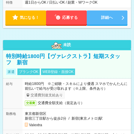
能！ └平日・土曜日の中で、お好きな曜日でご勤務いただけま
週1日からOK / 日払いOK / 副業・WワークOK
特徴
す！ 【シフト例】 ・11:00～14:00 ・16:30～19:00 ・13:00～
18:00 などのように、自由な働き方が可能なお仕事です！
気になる！
応募する
詳細へ
未読
特別時給1800円【ヴァレクストラ】短期スタッ
フ 新宿
派遣
ブランクOK
WEB登録・面接OK
時給1800円 ※ご経験・スキルにより優遇 スマホでかんたんに
給与
前払いで給与が受け取れます（※上限、条件あり）
交通費別途支給あり
交通費全額支給（規定あり）
交通費
東京都新宿区
勤務地
新宿三丁目駅から徒歩2分
/
新宿(東京メトロ)駅
Valextra