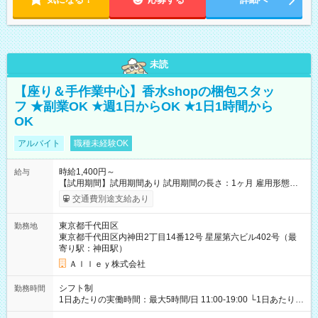
未読
【座り＆手作業中心】香水shopの梱包スタッ
フ ★副業OK ★週1日からOK ★1日1時間から
OK
アルバイト
職種未経験OK
時給1,400円～
給与
【試用期間】試用期間あり 試用期間の長さ：1ヶ月 雇用形態、
給与は本採用時と同じです。
交通費別途支給あり
東京都千代田区
勤務地
東京都千代田区内神田2丁目14番12号 星屋第六ビル402号（最
寄り駅：神田駅）
Ａｌｌｅｙ株式会社
シフト制
勤務時間
1日あたりの実働時間：最大5時間/日 11:00-19:00 └1日あたりの
実働時間：1-5時間 └上記の時間帯内であれば、いつでも勤務可