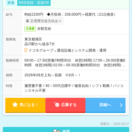
派遣
WEB登録・面接OK
時給2200円 ◆月収例：338,000円＋残業代（21日換算）
給与
交通費別途支給あり
全額支給
交通費
東京都港区
勤務地
品川駅から徒歩7分
ドコモグループ→通信設備とシステム開発・運用
09:00～17:30(実働7時間30分 休憩1時間) 17:00～26:00(実働8
勤務時間
時間 休憩1時間) 02:00～09:30(実働6時間30分 休憩1時間) ※
日勤は就業時間1/夜勤は就業時間2.3を連続で行って頂きます
2026年09月上旬～長期 ※9月～！
期間
履歴書不要
/
40～50代活躍中
/
服装自由
/
シフト勤務
/
パソコ
特徴
ンスキル不要
気になる！
応募する
詳細へ
掲載日：2026.08.07
未読