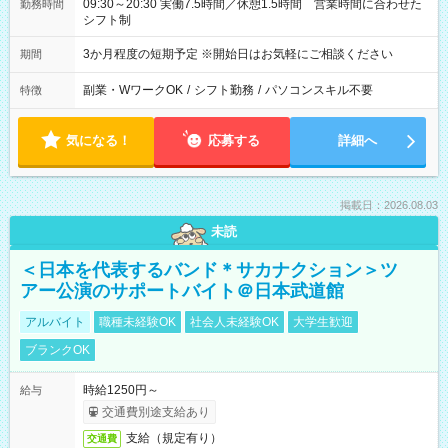
09:30～20:30 実働7.5時間／休憩1.5時間 営業時間に合わせた
勤務時間
シフト制
3か月程度の短期予定 ※開始日はお気軽にご相談ください
期間
副業・WワークOK
/
シフト勤務
/
パソコンスキル不要
特徴
気になる！
応募する
詳細へ
掲載日：2026.08.03
未読
＜日本を代表するバンド＊サカナクション＞ツ
アー公演のサポートバイト＠日本武道館
アルバイト
職種未経験OK
社会人未経験OK
大学生歓迎
ブランクOK
時給1250円～
給与
交通費別途支給あり
支給（規定有り）
交通費