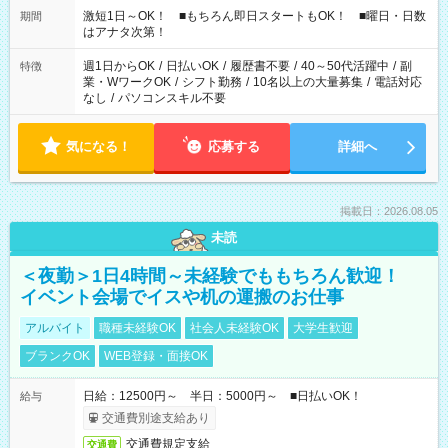
激短1日～OK！ ■もちろん即日スタートもOK！ ■曜日・日数
期間
はアナタ次第！
週1日からOK
/
日払いOK
/
履歴書不要
/
40～50代活躍中
/
副
特徴
業・WワークOK
/
シフト勤務
/
10名以上の大量募集
/
電話対応
なし
/
パソコンスキル不要
気になる！
応募する
詳細へ
掲載日：2026.08.05
未読
＜夜勤＞1日4時間～未経験でももちろん歓迎！
イベント会場でイスや机の運搬のお仕事
アルバイト
職種未経験OK
社会人未経験OK
大学生歓迎
ブランクOK
WEB登録・面接OK
日給：12500円～ 半日：5000円～ ■日払いOK！
給与
交通費別途支給あり
交通費規定支給
交通費