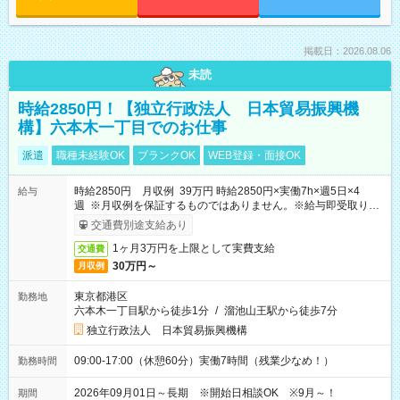
掲載日：2026.08.06
未読
時給2850円！【独立行政法人 日本貿易振興機
構】六本木一丁目でのお仕事
派遣
職種未経験OK
ブランクOK
WEB登録・面接OK
時給2850円 月収例 39万円 時給2850円×実働7h×週5日×4
給与
週 ※月収例を保証するものではありません。※給与即受取りサ
ービス利用可（利用条件有）
交通費別途支給あり
1ヶ月3万円を上限として実費支給
交通費
30万円～
月収例
東京都港区
勤務地
六本木一丁目駅から徒歩1分
/
溜池山王駅から徒歩7分
独立行政法人 日本貿易振興機構
09:00-17:00（休憩60分）実働7時間（残業少なめ！）
勤務時間
2026年09月01日～長期 ※開始日相談OK ※9月～！
期間