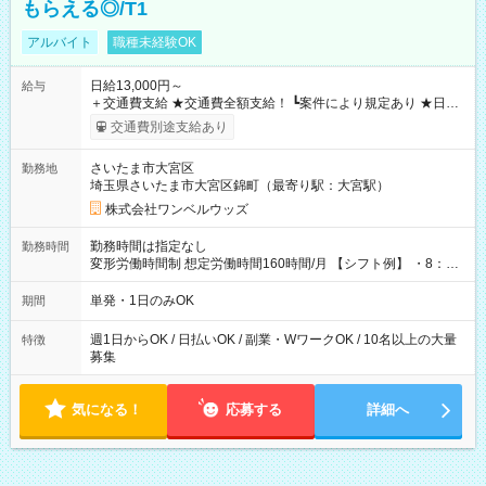
もらえる◎/T1
アルバイト
職種未経験OK
日給13,000円～
給与
＋交通費支給 ★交通費全額支給！ ┗案件により規定あり ★日払
いOK！（規定あり） ┗働いたその日に現金GET♪ お仕事後はコ
交通費別途支給あり
ンビニATMから 日払い分を引き落とせます！ 【試用期間】試
用期間なし
さいたま市大宮区
勤務地
埼玉県さいたま市大宮区錦町（最寄り駅：大宮駅）
株式会社ワンベルウッズ
勤務時間は指定なし
勤務時間
変形労働時間制 想定労働時間160時間/月 【シフト例】 ・8：00
～21：00
単発・1日のみOK
期間
週1日からOK / 日払いOK / 副業・WワークOK / 10名以上の大量
特徴
募集
気になる！
応募する
詳細へ