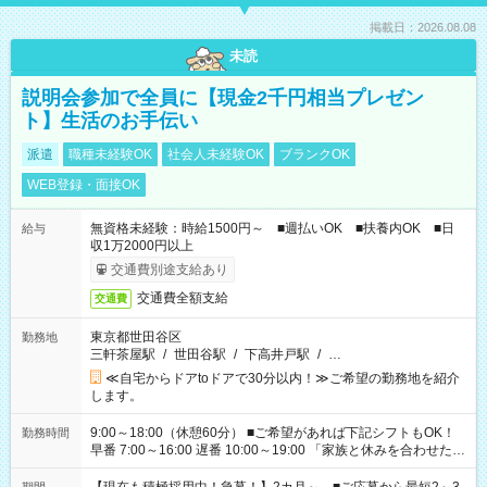
掲載日：2026.08.08
未読
説明会参加で全員に【現金2千円相当プレゼン
ト】生活のお手伝い
派遣
職種未経験OK
社会人未経験OK
ブランクOK
WEB登録・面接OK
無資格未経験：時給1500円～ ■週払いOK ■扶養内OK ■日
給与
収1万2000円以上
交通費別途支給あり
交通費全額支給
交通費
東京都世田谷区
勤務地
三軒茶屋駅
/
世田谷駅
/
下高井戸駅
/
…
≪自宅からドアtoドアで30分以内！≫ご希望の勤務地を紹介
します。
9:00～18:00（休憩60分） ■ご希望があれば下記シフトもOK！
勤務時間
早番 7:00～16:00 遅番 10:00～19:00 「家族と休みを合わせた
い」 「余裕を持って夕飯の準備がしたい」 「できれば残業はし
たくない」 など、ご希望を教えてくださいね。 ※Wワーク希望