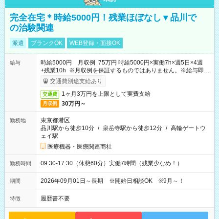
完全在宅＊時給5000円！残業ほぼなし▼品川で
の治験関連
派遣
ブランクOK
WEB登録・面接OK
時給5000円 月収例 75万円 時給5000円×実働7h×週5日×4週
給与
+残業10h ※月収例を保証するものではありません。※給与即受
取りサービス利用可（利用条件有）
交通費別途支給あり
1ヶ月3万円を上限として実費支給
交通費
30万円～
月収例
東京都港区
勤務地
品川駅から徒歩10分
/
泉岳寺駅から徒歩12分
/
高輪ゲートウ
ェイ駅
医療機器・医療関連商社
09:30-17:30（休憩60分）実働7時間（残業少なめ！）
勤務時間
2026年09月01日～長期 ※開始日相談OK ※9月～！
期間
履歴書不要
特徴