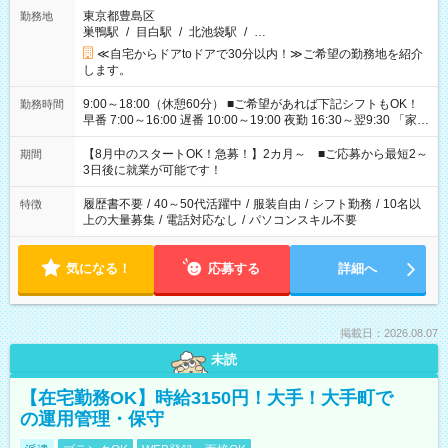
東京都豊島区
勤務地
巣鴨駅
/
目白駅
/
北池袋駅
/
…
≪自宅からドアtoドアで30分以内！≫ご希望の勤務地を紹介
します。
9:00～18:00（休憩60分） ■ご希望があれば下記シフトもOK！
勤務時間
早番 7:00～16:00 遅番 10:00～19:00 夜勤 16:30～翌9:30 「家族
と休みを合わせたい」 「余裕を持って夕飯の準備がしたい」
「できれば残業はしたくない」 など、ご希望を教えてください
【8月中のスタートOK！急募！】2カ月～ ■ご応募から最短2～
期間
ね。 ※Wワーク希望の方へ 今ご覧のお仕事で希望する勤務時間
3日後に就業が可能です！
と、もう1つのお仕事の勤務時間。 合計で週40時間を超える場
合は応募できません。
履歴書不要
/
40～50代活躍中
/
服装自由
/
シフト勤務
/
10名以
特徴
上の大量募集
/
電話対応なし
/
パソコンスキル不要
気になる！
応募する
詳細へ
掲載日：2026.08.07
未読
【在宅勤務OK】時給3150円！大手！大手町で
の運用管理・保守