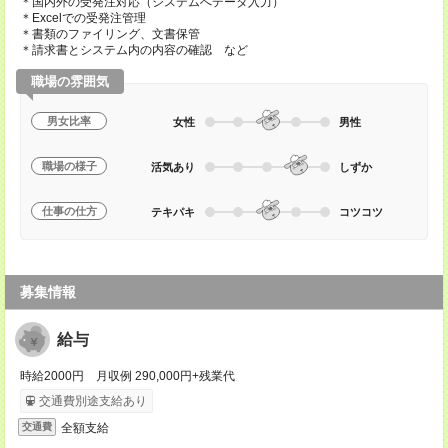
＊国内外の受発注対応（システムへデータ入力）
＊Excelでの受発注管理
＊書類のファイリング、文書保管
＊請求書とシステム内の内容の確認 など
職場の雰囲気
男女比率
女性
男性
職場の様子
活気あり
しずか
仕事の仕方
テキパキ
コツコツ
募集情報
給与
時給2000円 月収例 290,000円+残業代
交通費別途支給あり
全額支給
交通費