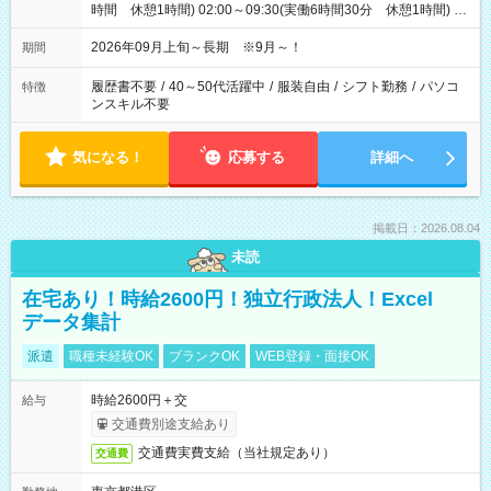
時間 休憩1時間) 02:00～09:30(実働6時間30分 休憩1時間) ※
日勤は就業時間1/夜勤は就業時間2.3を連続で行って頂きます
2026年09月上旬～長期 ※9月～！
期間
履歴書不要
/
40～50代活躍中
/
服装自由
/
シフト勤務
/
パソコ
特徴
ンスキル不要
気になる！
応募する
詳細へ
掲載日：2026.08.04
未読
在宅あり！時給2600円！独立行政法人！Excel
データ集計
派遣
職種未経験OK
ブランクOK
WEB登録・面接OK
時給2600円＋交
給与
交通費別途支給あり
交通費実費支給（当社規定あり）
交通費