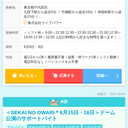
東京都千代田区
勤務地
九段下駅から徒歩5分
/
竹橋駅から徒歩10分
/
神保町駅から徒
歩15分
/
…
株式会社ライブパワー
＜シフト例＞ 9:00～22:30 12:30～22:00 15:30～21:00 12:30～
勤務時間
19:00 12:30～22:00 上記の時間から好きな時間を選べます！ ※
時間は変更となる可能性があります
9月8日・9日
期間
週1日からOK
/
履歴書不要
/
副業・WワークOK
/
シフト勤務
/
特徴
電話対応なし
/
パソコンスキル不要
気になる！
応募する
詳細へ
掲載日：2026.08.04
未読
＜SEKAI NO OWARI＊8月15日・16日＞ドーム
公演のサポートバイト
アルバイト
職種未経験OK
社会人未経験OK
大学生歓迎