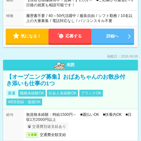
【現在も積極採用中！急募！】2カ月～ ■ご応募から最短2～3
期間
の方へ 今ご覧のお仕事で希望する勤務時間と、もう1つのお仕事
日後の就業も相談可能です！
の勤務時間。 合計で週40時間を超える場合は応募できません。
履歴書不要
/
40～50代活躍中
/
服装自由
/
シフト勤務
/
10名以
特徴
上の大量募集
/
電話対応なし
/
パソコンスキル不要
気になる！
応募する
詳細へ
掲載日：2026.08.08
未読
【オープニング募集】おばあちゃんのお散歩付
き添いも仕事の1つ
派遣
職種未経験OK
社会人未経験OK
ブランクOK
WEB登録・面接OK
無資格未経験：時給1500円～ ■週払いOK ■扶養内OK ■日
給与
収1万2000円以上
交通費別途支給あり
交通費全額支給
交通費