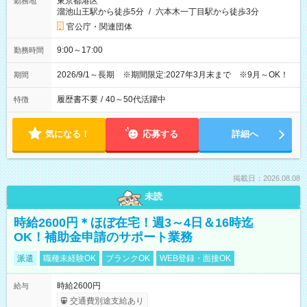
東京都港区
勤務地
溜池山王駅から徒歩5分
/
六本木一丁目駅から徒歩3分
官公庁・関連団体
9:00～17:00
勤務時間
2026/9/1～長期 ※期間限定:2027年3月末まで ※9月～OK！
期間
履歴書不要
/
40～50代活躍中
特徴
気になる！
応募する
詳細へ
掲載日：2026.08.08
未読
時給2600円＊ほぼ在宅！週3～4日＆16時迄
OK！補助金申請のサポート業務
派遣
職種未経験OK
ブランクOK
WEB登録・面接OK
時給2600円
給与
交通費別途支給あり