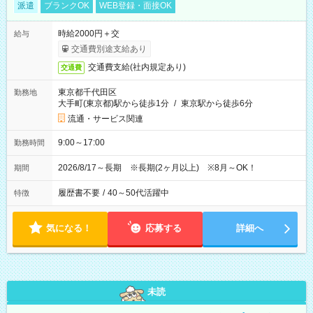
派遣
ブランクOK
WEB登録・面接OK
時給2000円＋交
給与
交通費別途支給あり
交通費支給(社内規定あり)
交通費
東京都千代田区
勤務地
大手町(東京都)駅から徒歩1分
/
東京駅から徒歩6分
流通・サービス関連
9:00～17:00
勤務時間
2026/8/17～長期 ※長期(2ヶ月以上) ※8月～OK！
期間
履歴書不要
/
40～50代活躍中
特徴
気になる！
応募する
詳細へ
未読