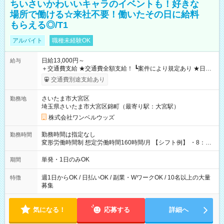
ちいさいかわいいキャラのイベントも！好きな
場所で働ける☆来社不要！働いたその日に給料
もらえる◎/T1
アルバイト
職種未経験OK
日給13,000円～
給与
＋交通費支給 ★交通費全額支給！ ┗案件により規定あり ★日払
いOK！（規定あり） ┗働いたその日に現金GET♪ お仕事後はコ
交通費別途支給あり
ンビニATMから 日払い分を引き落とせます！ 【試用期間】試
用期間なし
さいたま市大宮区
勤務地
埼玉県さいたま市大宮区錦町（最寄り駅：大宮駅）
株式会社ワンベルウッズ
勤務時間は指定なし
勤務時間
変形労働時間制 想定労働時間160時間/月 【シフト例】 ・8：00
～21：00
単発・1日のみOK
期間
週1日からOK / 日払いOK / 副業・WワークOK / 10名以上の大量
特徴
募集
気になる！
応募する
詳細へ