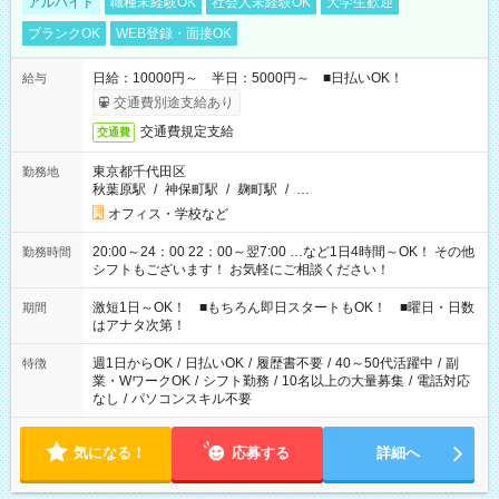
アルバイト
職種未経験OK
社会人未経験OK
大学生歓迎
ブランクOK
WEB登録・面接OK
日給：10000円～ 半日：5000円～ ■日払いOK！
給与
交通費別途支給あり
交通費規定支給
交通費
東京都千代田区
勤務地
秋葉原駅
/
神保町駅
/
麹町駅
/
…
オフィス・学校など
20:00～24：00 22：00～翌7:00 …など1日4時間～OK！ その他
勤務時間
シフトもございます！ お気軽にご相談ください！
激短1日～OK！ ■もちろん即日スタートもOK！ ■曜日・日数
期間
はアナタ次第！
週1日からOK
/
日払いOK
/
履歴書不要
/
40～50代活躍中
/
副
特徴
業・WワークOK
/
シフト勤務
/
10名以上の大量募集
/
電話対応
なし
/
パソコンスキル不要
気になる！
応募する
詳細へ