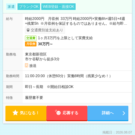
派遣
ブランクOK
WEB登録・面接OK
時給2000円 月収例 33万円 時給2000円×実働8h×週5日×4週
給与
+残業5h ※月収例を保証するものではありません。※給与即受
取りサービス利用可（利用条件有）
交通費別途支給あり
1ヶ月3万円を上限として実費支給
交通費
30万円～
月収例
東京都新宿区
勤務地
市ケ谷駅から徒歩3分
放送
11:00-20:00（休憩60分）実働8時間（残業少なめ！）
勤務時間
即日～長期 ※開始日相談OK
期間
履歴書不要
特徴
気になる！
応募する
詳細へ
掲載日：2026.08.07