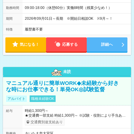
09:00-18:00（休憩60分）実働8時間（残業少なめ！）
勤務時間
2026年09月01日～長期 ※開始日相談OK ※9月～！
期間
履歴書不要
特徴
気になる！
応募する
詳細へ
未読
マニュアル通りに簡単WORK◆未経験から好き
な時にお仕事できる！単発OK◎試験監督
アルバイト
職種未経験OK
時給1,300円～
給与
★交通費一部支給 時給1,300円～ ※試験・役割により手当あり
※勤務回数により昇給あり 【即給（前払い）オプションあ
交通費別途支給あり
り！】 希望される場合、勤務から1週間ほどで給与の一部を受け
取れます。 ※手数料418円がかかります。 【過去試験日の収入
さいたま市大宮区
勤務地