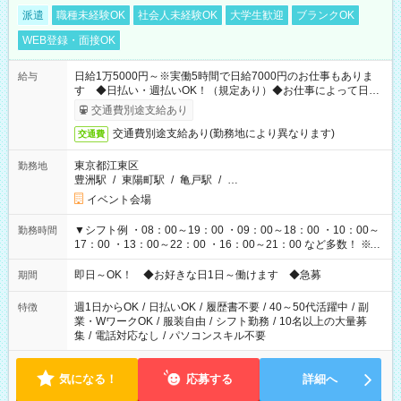
派遣
職種未経験OK
社会人未経験OK
大学生歓迎
ブランクOK
WEB登録・面接OK
日給1万5000円～※実働5時間で日給7000円のお仕事もありま
給与
す ◆日払い・週払いOK！（規定あり）◆お仕事によって日給
も異なります
交通費別途支給あり
交通費別途支給あり(勤務地により異なります)
交通費
東京都江東区
勤務地
豊洲駅
/
東陽町駅
/
亀戸駅
/
…
イベント会場
▼シフト例 ・08：00～19：00 ・09：00～18：00 ・10：00～
勤務時間
17：00 ・13：00～22：00 ・16：00～21：00 など多数！ ※お
仕事により勤務時間が異なります
即日～OK！ ◆お好きな日1日～働けます ◆急募
期間
週1日からOK
/
日払いOK
/
履歴書不要
/
40～50代活躍中
/
副
特徴
業・WワークOK
/
服装自由
/
シフト勤務
/
10名以上の大量募
集
/
電話対応なし
/
パソコンスキル不要
気になる！
応募する
詳細へ