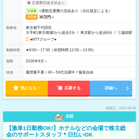
交通費別途支給あり
○通勤交通費の支給あり（当社規定による）
交通費
30万円～
月収例
東京都千代田区
勤務地
大手町(東京都)駅から徒歩2分
/
東京駅から徒歩8分
/
三越前駅
●NTTグループ●
★9:00～17:30（休憩時間 12:00～13:00）
勤務時間
2026年9月～
期間
履歴書不要
/
40～50代活躍中
/
服装自由
特徴
気になる！
応募する
詳細へ
掲載日：2026.08.06
未読
【激単1日勤務OK!】ホテルなどの会場で株主総
会のサポートスタッフ＊日払いOK