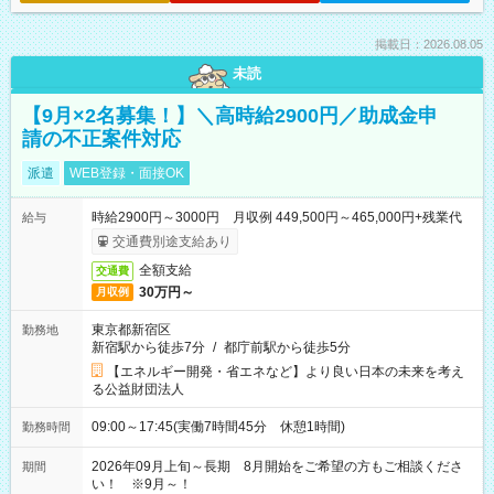
掲載日：2026.08.05
未読
【9月×2名募集！】＼高時給2900円／助成金申
請の不正案件対応
派遣
WEB登録・面接OK
時給2900円～3000円 月収例 449,500円～465,000円+残業代
給与
交通費別途支給あり
全額支給
交通費
30万円～
月収例
東京都新宿区
勤務地
新宿駅から徒歩7分
/
都庁前駅から徒歩5分
【エネルギー開発・省エネなど】より良い日本の未来を考え
る公益財団法人
09:00～17:45(実働7時間45分 休憩1時間)
勤務時間
2026年09月上旬～長期 8月開始をご希望の方もご相談くださ
期間
い！ ※9月～！