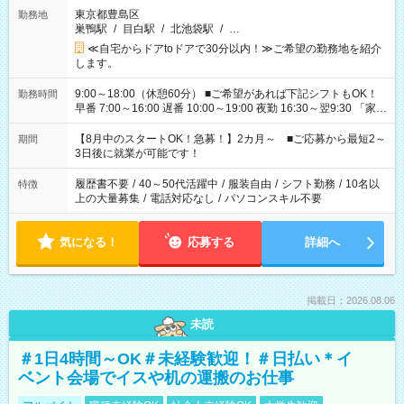
東京都豊島区
勤務地
巣鴨駅
/
目白駅
/
北池袋駅
/
…
≪自宅からドアtoドアで30分以内！≫ご希望の勤務地を紹介
します。
9:00～18:00（休憩60分） ■ご希望があれば下記シフトもOK！
勤務時間
早番 7:00～16:00 遅番 10:00～19:00 夜勤 16:30～翌9:30 「家族
と休みを合わせたい」 「余裕を持って夕飯の準備がしたい」
「できれば残業はしたくない」 など、ご希望を教えてください
【8月中のスタートOK！急募！】2カ月～ ■ご応募から最短2～
期間
ね。 ※Wワーク希望の方へ 今ご覧のお仕事で希望する勤務時間
3日後に就業が可能です！
と、もう1つのお仕事の勤務時間。 合計で週40時間を超える場
合は応募できません。
履歴書不要
/
40～50代活躍中
/
服装自由
/
シフト勤務
/
10名以
特徴
上の大量募集
/
電話対応なし
/
パソコンスキル不要
気になる！
応募する
詳細へ
掲載日：2026.08.06
未読
＃1日4時間～OK＃未経験歓迎！＃日払い＊イ
ベント会場でイスや机の運搬のお仕事