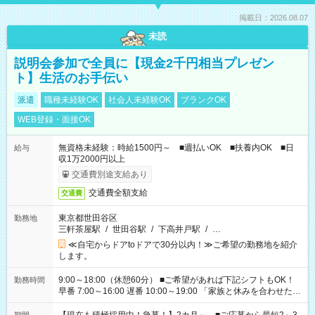
掲載日：2026.08.07
未読
説明会参加で全員に【現金2千円相当プレゼン
ト】生活のお手伝い
派遣
職種未経験OK
社会人未経験OK
ブランクOK
WEB登録・面接OK
無資格未経験：時給1500円～ ■週払いOK ■扶養内OK ■日
給与
収1万2000円以上
交通費別途支給あり
交通費全額支給
交通費
東京都世田谷区
勤務地
三軒茶屋駅
/
世田谷駅
/
下高井戸駅
/
…
≪自宅からドアtoドアで30分以内！≫ご希望の勤務地を紹介
します。
9:00～18:00（休憩60分） ■ご希望があれば下記シフトもOK！
勤務時間
早番 7:00～16:00 遅番 10:00～19:00 「家族と休みを合わせた
い」 「余裕を持って夕飯の準備がしたい」 「できれば残業はし
たくない」 など、ご希望を教えてくださいね。 ※Wワーク希望