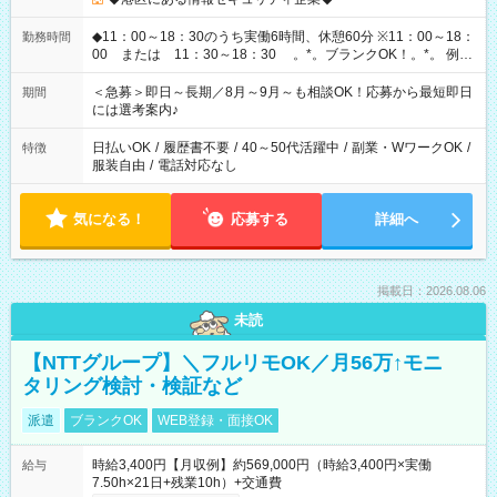
◆11：00～18：30のうち実働6時間、休憩60分 ※11：00～18：
勤務時間
00 または 11：30～18：30 。*。ブランクOK！。*。 例え
ば前職が、 在宅/財団法人/事務/コールセンター/受付/販売/カフェ
スタッフ スイーツ販売/ホテルフロント/化粧品販売/など 様々な
＜急募＞即日～長期／8月～9月～も相談OK！応募から最短即日
期間
業界から入社して活躍されています♪
には選考案内♪
日払いOK
/
履歴書不要
/
40～50代活躍中
/
副業・WワークOK
/
特徴
服装自由
/
電話対応なし
気になる！
応募する
詳細へ
掲載日：2026.08.06
未読
【NTTグループ】＼フルリモOK／月56万↑モニ
タリング検討・検証など
派遣
ブランクOK
WEB登録・面接OK
時給3,400円【月収例】約569,000円（時給3,400円×実働
給与
7.50h×21日+残業10h）+交通費