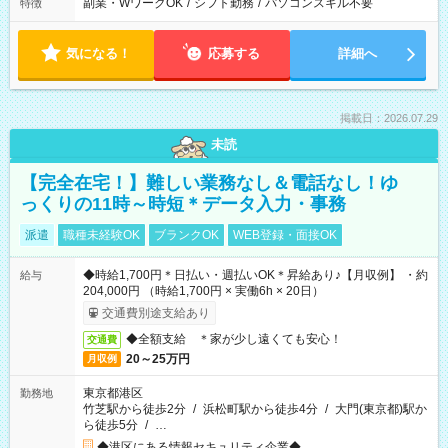
副業・WワークOK
/
シフト勤務
/
パソコンスキル不要
特徴
気になる！
応募する
詳細へ
掲載日：2026.07.29
未読
【完全在宅！】難しい業務なし＆電話なし！ゆ
っくりの11時～時短＊データ入力・事務
派遣
職種未経験OK
ブランクOK
WEB登録・面接OK
◆時給1,700円＊日払い・週払いOK＊昇給あり♪【月収例】 ・約
給与
204,000円 （時給1,700円 × 実働6h × 20日）
交通費別途支給あり
◆全額支給 ＊家が少し遠くても安心！
交通費
20～25万円
月収例
東京都港区
勤務地
竹芝駅から徒歩2分
/
浜松町駅から徒歩4分
/
大門(東京都)駅か
ら徒歩5分
/
…
◆港区にある情報セキュリティ企業◆