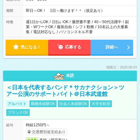
即日～OK！ 1日～働けます＾＾（規定あり）
期間
週1日からOK
/
日払いOK
/
履歴書不要
/
40～50代活躍中
/
副
特徴
業・WワークOK
/
服装自由
/
シフト勤務
/
10名以上の大量募
集
/
電話対応なし
/
パソコンスキル不要
気になる！
応募する
詳細へ
掲載日：2026.08.03
未読
＜日本を代表するバンド＊サカナクション＞ツ
アー公演のサポートバイト＠日本武道館
アルバイト
職種未経験OK
社会人未経験OK
大学生歓迎
ブランクOK
時給1250円～
給与
交通費別途支給あり