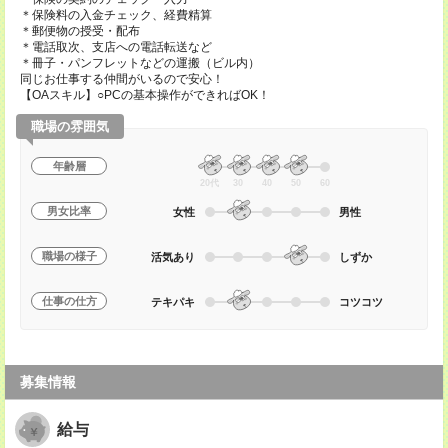
＊保険料の入金チェック、経費精算
＊郵便物の授受・配布
＊電話取次、支店への電話転送など
＊冊子・パンフレットなどの運搬（ビル内）
同じお仕事する仲間がいるので安心！
【OAスキル】○PCの基本操作ができればOK！
職場の雰囲気
年齢層
20代
30
40
50
60
男女比率
女性
男性
職場の様子
活気あり
しずか
仕事の仕方
テキパキ
コツコツ
募集情報
給与