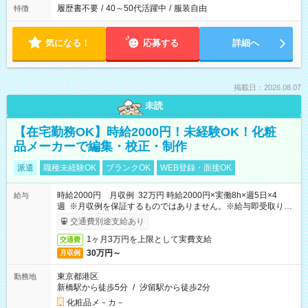
履歴書不要
/
40～50代活躍中
/
服装自由
特徴
気になる！
応募する
詳細へ
掲載日：2026.08.07
未読
【在宅勤務OK】時給2000円！未経験OK！化粧
品メーカーで編集・校正・制作
派遣
職種未経験OK
ブランクOK
WEB登録・面接OK
時給2000円 月収例 32万円 時給2000円×実働8h×週5日×4
給与
週 ※月収例を保証するものではありません。※給与即受取りサ
ービス利用可（利用条件有）
交通費別途支給あり
1ヶ月3万円を上限として実費支給
交通費
30万円～
月収例
東京都港区
勤務地
新橋駅から徒歩5分
/
汐留駅から徒歩2分
化粧品メ－カ－