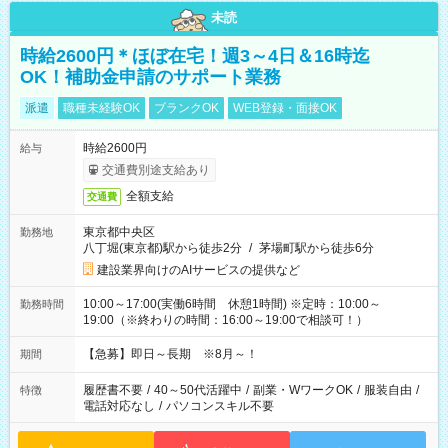
未読
時給2600円＊ほぼ在宅！週3～4日＆16時迄
OK！補助金申請のサポート業務
派遣
職種未経験OK
ブランクOK
WEB登録・面接OK
時給2600円
給与
交通費別途支給あり
全額支給
交通費
東京都中央区
勤務地
八丁堀(東京都)駅から徒歩2分
/
茅場町駅から徒歩6分
建設業界向けのAIサービスの提供など
10:00～17:00(実働6時間 休憩1時間) ※定時：10:00～
勤務時間
19:00（※終わりの時間：16:00～19:00で相談可！）
【急募】即日～長期 ※8月～！
期間
履歴書不要
/
40～50代活躍中
/
副業・WワークOK
/
服装自由
/
特徴
電話対応なし
/
パソコンスキル不要