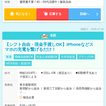
履歴書不要
/
40～50代活躍中
/
服装自由
特徴
気になる！
応募する
詳細へ
掲載日：2026.07.30
未読
【シフト自由・現金手渡しOK】iPhoneなどス
マホの充電を繋げるだけ！
派遣
職種未経験OK
社会人未経験OK
大学生歓迎
ブランクOK
WEB登録・面接OK
時給1414円～ ▼日払いOK（規定あり） ■初勤務手当あり
給与
※規定による
東京都新宿区
勤務地
新宿駅から徒歩
/
新宿三丁目駅から徒歩
/
高田馬場駅から徒歩
/
…
物流企業
9:00～18:00
勤務時間