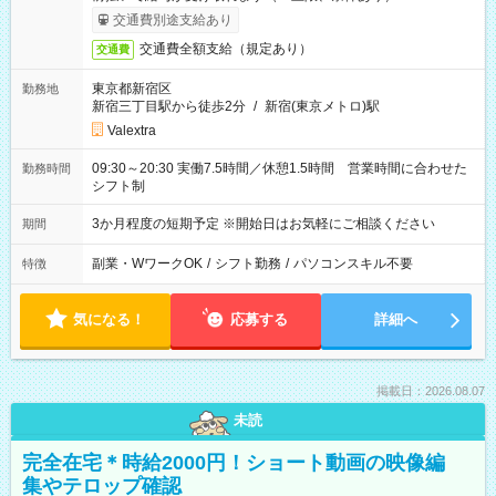
交通費別途支給あり
交通費全額支給（規定あり）
交通費
東京都新宿区
勤務地
新宿三丁目駅から徒歩2分
/
新宿(東京メトロ)駅
Valextra
09:30～20:30 実働7.5時間／休憩1.5時間 営業時間に合わせた
勤務時間
シフト制
3か月程度の短期予定 ※開始日はお気軽にご相談ください
期間
副業・WワークOK
/
シフト勤務
/
パソコンスキル不要
特徴
気になる！
応募する
詳細へ
掲載日：2026.08.07
未読
完全在宅＊時給2000円！ショート動画の映像編
集やテロップ確認