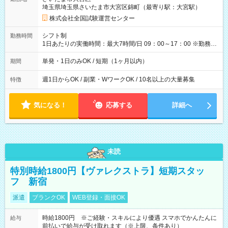
例】 ・河合塾模擬試験 8:30～17:30（休憩1時間） 時給1,300円
埼玉県埼玉県さいたま市大宮区錦町（最寄り駅：大宮駅）
×8時間＝日収10,400円＋交通費 ※当日の役割により時給＋100
円の場合あり ・国家試験 7:00～13:30（休憩なし） 時給1,300
株式会社全国試験運営センター
円（役割手当＋100円）×6時間＝日収8,400円＋交通費 【試用期
間】試用期間なし
シフト制
勤務時間
1日あたりの実働時間：最大7時間/日 09：00～17：00 ※勤務時
間は 試験により異なります。
単発・1日のみOK / 短期（1ヶ月以内）
期間
週1日からOK / 副業・WワークOK / 10名以上の大量募集
特徴
気になる！
応募する
詳細へ
未読
特別時給1800円【ヴァレクストラ】短期スタッ
フ 新宿
派遣
ブランクOK
WEB登録・面接OK
時給1800円 ※ご経験・スキルにより優遇 スマホでかんたんに
給与
前払いで給与が受け取れます（※上限、条件あり）