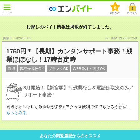
0
メニュー
気になる！
ログイン
お探しのバイト情報は掲載が終了しました。
掲載日 :2026
/
08
/
05
No.TMPE26-0515258
1750円＊【長期】カンタンサポート事務！残
業ほぼなし！17時台定時
派遣
職種未経験OK
ブランクOK
WEB登録・面接OK
8月開始！【新宿駅】＼残業なし＆電話は取次のみ／
サポート事務！
周辺はオシャレな飲食店が多数○アクセス便利で何でもそろう新宿
...
もっとみる
あなたの閲覧履歴からのオススメ