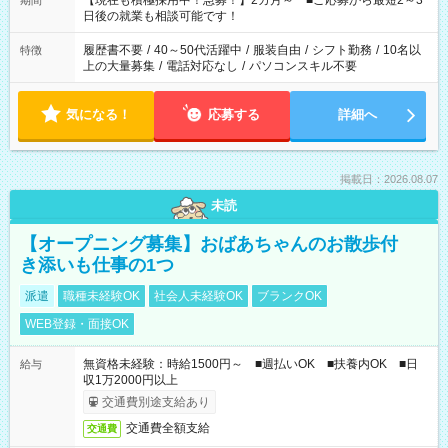
【現在も積極採用中！急募！】2カ月～ ■ご応募から最短2～3
期間
の方へ 今ご覧のお仕事で希望する勤務時間と、もう1つのお仕事
日後の就業も相談可能です！
の勤務時間。 合計で週40時間を超える場合は応募できません。
履歴書不要
/
40～50代活躍中
/
服装自由
/
シフト勤務
/
10名以
特徴
上の大量募集
/
電話対応なし
/
パソコンスキル不要
気になる！
応募する
詳細へ
掲載日：2026.08.07
未読
【オープニング募集】おばあちゃんのお散歩付
き添いも仕事の1つ
派遣
職種未経験OK
社会人未経験OK
ブランクOK
WEB登録・面接OK
無資格未経験：時給1500円～ ■週払いOK ■扶養内OK ■日
給与
収1万2000円以上
交通費別途支給あり
交通費全額支給
交通費