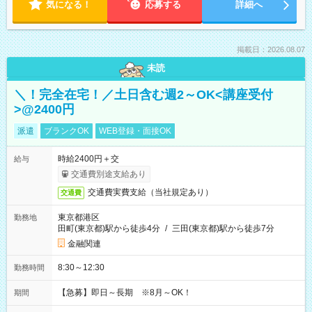
気になる！
応募する
詳細へ
掲載日：2026.08.07
未読
＼！完全在宅！／土日含む週2～OK<講座受付
>@2400円
派遣
ブランクOK
WEB登録・面接OK
時給2400円＋交
給与
交通費別途支給あり
交通費実費支給（当社規定あり）
交通費
東京都港区
勤務地
田町(東京都)駅から徒歩4分
/
三田(東京都)駅から徒歩7分
金融関連
8:30～12:30
勤務時間
【急募】即日～長期 ※8月～OK！
期間