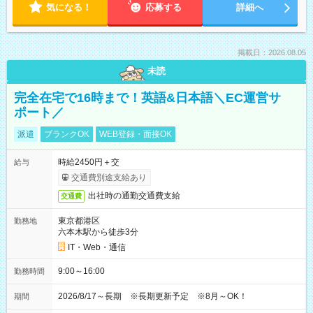
気になる！
応募する
詳細へ
掲載日：2026.08.05
未読
完全在宅で16時まで！英語&日本語＼EC運営サ
ポート／
派遣
ブランクOK
WEB登録・面接OK
時給2450円＋交
給与
交通費別途支給あり
出社時の通勤交通費支給
交通費
東京都港区
勤務地
六本木駅から徒歩3分
IT・Web・通信
9:00～16:00
勤務時間
2026/8/17～長期 ※長期更新予定 ※8月～OK！
期間