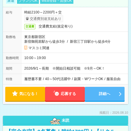
派遣
ブランクOK
WEB登録・面接OK
時給2100～2200円＋交
給与
交通費別途支給あり
交通費支給(規定有り)
交通費
東京都新宿区
勤務地
新宿御苑前駅から徒歩3分
/
新宿三丁目駅から徒歩4分
マスコミ関連
10:00～19:00
勤務時間
2026/9/1～長期 ※開始日相談可能 ※9月～OK！
期間
履歴書不要
/
40～50代活躍中
/
副業・WワークOK
/
服装自由
特徴
気になる！
応募する
詳細へ
掲載日：2026.08.10
未読