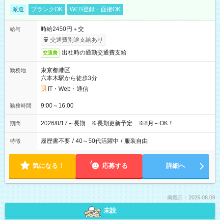
派遣
ブランクOK
WEB登録・面接OK
時給2450円＋交
給与
交通費別途支給あり
出社時の通勤交通費支給
交通費
東京都港区
勤務地
六本木駅から徒歩3分
IT・Web・通信
9:00～16:00
勤務時間
2026/8/17～長期 ※長期更新予定 ※8月～OK！
期間
履歴書不要
/
40～50代活躍中
/
服装自由
特徴
気になる！
応募する
詳細へ
掲載日：2026.08.09
未読