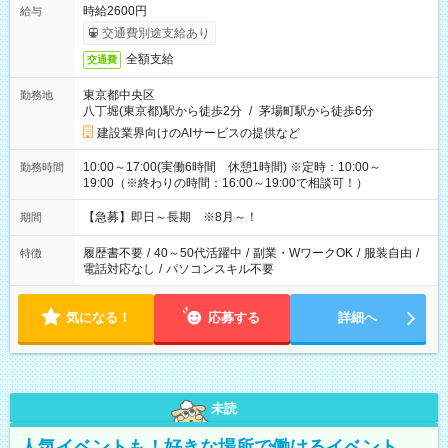
時給2600円
給与
交通費別途支給あり
全額支給
交通費
東京都中央区
勤務地
八丁堀(東京都)駅から徒歩2分
/
茅場町駅から徒歩6分
建設業界向けのAIサービスの提供など
10:00～17:00(実働6時間 休憩1時間) ※定時：10:00～
勤務時間
19:00（※終わりの時間：16:00～19:00で相談可！）
【急募】即日～長期 ※8月～！
期間
履歴書不要
/
40～50代活躍中
/
副業・WワークOK
/
服装自由
/
特徴
電話対応なし
/
パソコンスキル不要
気になる！
応募する
詳細へ
未読
人気イベントも！好きな場所で働けるイベント