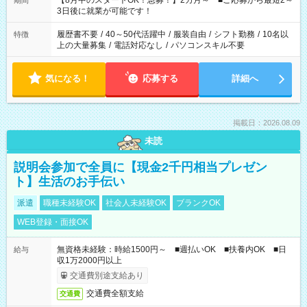
【8月中のスタートOK！急募！】2カ月～ ■ご応募から最短2～
期間
ね。 ※Wワーク希望の方へ 今ご覧のお仕事で希望する勤務時間
3日後に就業が可能です！
と、もう1つのお仕事の勤務時間。 合計で週40時間を超える場
合は応募できません。
履歴書不要
/
40～50代活躍中
/
服装自由
/
シフト勤務
/
10名以
特徴
上の大量募集
/
電話対応なし
/
パソコンスキル不要
気になる！
応募する
詳細へ
掲載日：2026.08.09
未読
説明会参加で全員に【現金2千円相当プレゼン
ト】生活のお手伝い
派遣
職種未経験OK
社会人未経験OK
ブランクOK
WEB登録・面接OK
無資格未経験：時給1500円～ ■週払いOK ■扶養内OK ■日
給与
収1万2000円以上
交通費別途支給あり
交通費全額支給
交通費