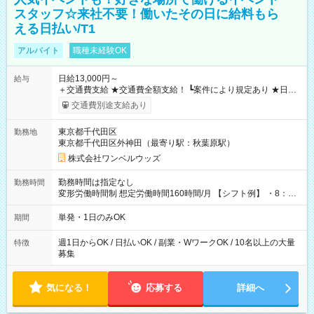
スタッフ☆来社不要！働いたその日に給料もら
える日払い/T1
アルバイト
職種未経験OK
日給13,000円～
給与
＋交通費支給 ★交通費全額支給！ ┗案件により規定あり ★日払
いOK！（規定あり） ┗働いたその日に現金GET♪ お仕事後はコ
交通費別途支給あり
ンビニATMから 日払い分を引き落とせます！ 【試用期間】試
用期間なし
東京都千代田区
勤務地
東京都千代田区外神田（最寄り駅：秋葉原駅）
株式会社ワンベルウッズ
勤務時間は指定なし
勤務時間
変形労働時間制 想定労働時間160時間/月 【シフト例】 ・8：00
～21：00
単発・1日のみOK
期間
週1日からOK / 日払いOK / 副業・WワークOK / 10名以上の大量
特徴
募集
気になる！
応募する
詳細へ