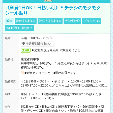
《単発1日OK！日払い可》＊チラシのモクモク
シール貼り
派遣
職種未経験OK
社会人未経験OK
大学生歓迎
ブランクOK
WEB登録・面接OK
時給1,500円～1,875円
給与
交通費別途支給あり
■ 交通費規定内支給 ※派遣先による
交通費
東京都府中市
勤務地
府中本町駅から徒歩5分
/
分倍河原駅から徒歩5分
/
府中(東京
都)駅から徒歩5分
/
…
■物流センターなど ■勤務地選べます
＜1日3時間～OK！＞ ▼ 例えば… ▼ 15:00～18:00 15:00～
勤務時間
22:00 17:00～22:00 など こちら以外の時間もお気軽にご相談く
ださい！
単発1日～！ ★勤務開始日や期間はお気軽にご相談くださ
期間
い！ ＃8月～ ＃9月～
週1日からOK
/
日払いOK
/
履歴書不要
/
40～50代活躍中
/
副
特徴
業・WワークOK
/
服装自由
/
シフト勤務
/
10名以上の大量募