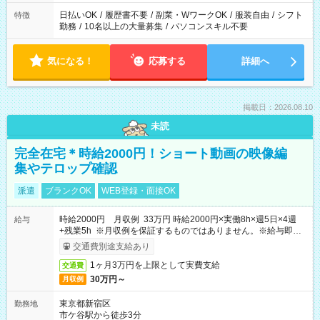
日払いOK
/
履歴書不要
/
副業・WワークOK
/
服装自由
/
シフト
特徴
勤務
/
10名以上の大量募集
/
パソコンスキル不要
気になる！
応募する
詳細へ
掲載日：2026.08.10
未読
完全在宅＊時給2000円！ショート動画の映像編
集やテロップ確認
派遣
ブランクOK
WEB登録・面接OK
時給2000円 月収例 33万円 時給2000円×実働8h×週5日×4週
給与
+残業5h ※月収例を保証するものではありません。※給与即受
取りサービス利用可（利用条件有）
交通費別途支給あり
1ヶ月3万円を上限として実費支給
交通費
30万円～
月収例
東京都新宿区
勤務地
市ケ谷駅から徒歩3分