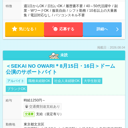
週1日からOK
/
日払いOK
/
履歴書不要
/
40～50代活躍中
/
副
特徴
業・WワークOK
/
服装自由
/
シフト勤務
/
10名以上の大量募
集
/
電話対応なし
/
パソコンスキル不要
気になる！
応募する
詳細へ
掲載日：2026.08.04
未読
＜SEKAI NO OWARI＊8月15日・16日＞ドーム
公演のサポートバイト
アルバイト
職種未経験OK
社会人未経験OK
大学生歓迎
ブランクOK
時給1250円～
給与
交通費別途支給あり
支給（規定有り）
交通費
東京都文京区
勤務地