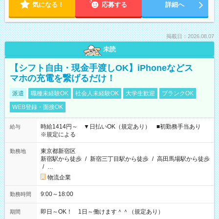
気になる！
応募する
詳細へ
掲載日：2026.08.07
未読
【シフト自由・現金手渡しOK】iPhoneなどス
マホの充電を繋げるだけ！
派遣
職種未経験OK
社会人未経験OK
大学生歓迎
ブランクOK
WEB登録・面接OK
時給1414円～ ▼日払いOK（規定あり） ■初勤務手当あり
給与
※規定による
東京都新宿区
勤務地
新宿駅から徒歩
/
新宿三丁目駅から徒歩
/
高田馬場駅から徒歩
/
…
物流企業
9:00～18:00
勤務時間
即日～OK！ 1日～働けます＾＾（規定あり）
期間