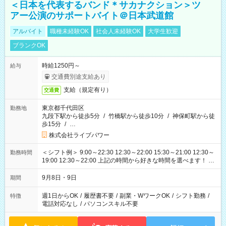
＜日本を代表するバンド＊サカナクション＞ツ
アー公演のサポートバイト＠日本武道館
アルバイト
職種未経験OK
社会人未経験OK
大学生歓迎
ブランクOK
時給1250円～
給与
交通費別途支給あり
支給（規定有り）
交通費
東京都千代田区
勤務地
九段下駅から徒歩5分
/
竹橋駅から徒歩10分
/
神保町駅から徒
歩15分
/
…
株式会社ライブパワー
＜シフト例＞ 9:00～22:30 12:30～22:00 15:30～21:00 12:30～
勤務時間
19:00 12:30～22:00 上記の時間から好きな時間を選べます！ ※
時間は変更となる可能性があります
9月8日・9日
期間
週1日からOK
/
履歴書不要
/
副業・WワークOK
/
シフト勤務
/
特徴
電話対応なし
/
パソコンスキル不要