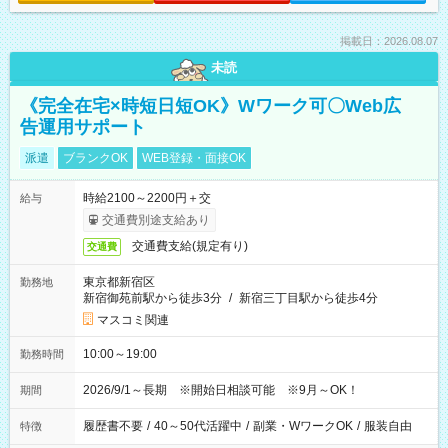
掲載日：2026.08.07
未読
《完全在宅×時短日短OK》Wワーク可〇Web広
告運用サポート
派遣
ブランクOK
WEB登録・面接OK
時給2100～2200円＋交
給与
交通費別途支給あり
交通費支給(規定有り)
交通費
東京都新宿区
勤務地
新宿御苑前駅から徒歩3分
/
新宿三丁目駅から徒歩4分
マスコミ関連
10:00～19:00
勤務時間
2026/9/1～長期 ※開始日相談可能 ※9月～OK！
期間
履歴書不要
/
40～50代活躍中
/
副業・WワークOK
/
服装自由
特徴