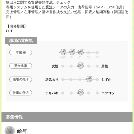
輸出入に関する貿易書類作成、チェック
専用システムを使用した受注データの入力、出荷指示（SAP・Excel使用）
売上管理／在庫管理／請求書作成や支払い処理・回収／納期調整（韓国語使
用）
【研修期間】
OJT
職場の雰囲気
年齢層
20代
30
40
50
60
男女比率
女性
男性
職場の様子
活気あり
しずか
仕事の仕方
テキパキ
コツコツ
募集情報
給与