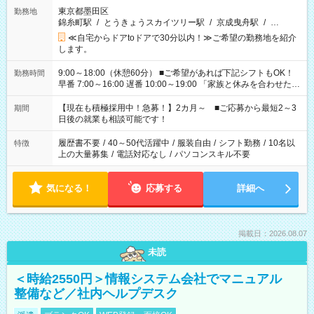
東京都墨田区
勤務地
錦糸町駅
/
とうきょうスカイツリー駅
/
京成曳舟駅
/
…
≪自宅からドアtoドアで30分以内！≫ご希望の勤務地を紹介
します。
9:00～18:00（休憩60分） ■ご希望があれば下記シフトもOK！
勤務時間
早番 7:00～16:00 遅番 10:00～19:00 「家族と休みを合わせた
い」 「余裕を持って夕飯の準備がしたい」 「できれば残業はし
たくない」 など、ご希望を教えてくださいね。 ※Wワーク希望
【現在も積極採用中！急募！】2カ月～ ■ご応募から最短2～3
期間
の方へ 今ご覧のお仕事で希望する勤務時間と、もう1つのお仕事
日後の就業も相談可能です！
の勤務時間。 合計で週40時間を超える場合は応募できません。
履歴書不要
/
40～50代活躍中
/
服装自由
/
シフト勤務
/
10名以
特徴
上の大量募集
/
電話対応なし
/
パソコンスキル不要
気になる！
応募する
詳細へ
掲載日：2026.08.07
未読
＜時給2550円＞情報システム会社でマニュアル
整備など／社内ヘルプデスク