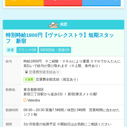
未読
特別時給1800円【ヴァレクストラ】短期スタッ
フ 新宿
派遣
ブランクOK
WEB登録・面接OK
時給1800円 ※ご経験・スキルにより優遇 スマホでかんたんに
給与
前払いで給与が受け取れます（※上限、条件あり）
交通費別途支給あり
交通費全額支給（規定あり）
交通費
東京都新宿区
勤務地
新宿三丁目駅から徒歩2分
/
新宿(東京メトロ)駅
Valextra
09:30～20:30 実働7.5時間／休憩1.5時間 営業時間に合わせた
勤務時間
シフト制
3か月程度の短期予定 ※開始日はお気軽にご相談ください
期間