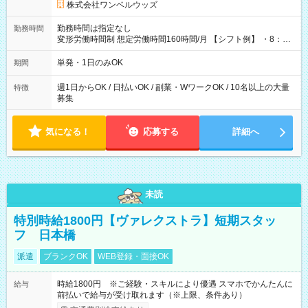
株式会社ワンベルウッズ
勤務時間は指定なし
勤務時間
変形労働時間制 想定労働時間160時間/月 【シフト例】 ・8：00
～21：00
単発・1日のみOK
期間
週1日からOK / 日払いOK / 副業・WワークOK / 10名以上の大量
特徴
募集
気になる！
応募する
詳細へ
未読
特別時給1800円【ヴァレクストラ】短期スタッ
フ 日本橋
派遣
ブランクOK
WEB登録・面接OK
時給1800円 ※ご経験・スキルにより優遇 スマホでかんたんに
給与
前払いで給与が受け取れます（※上限、条件あり）