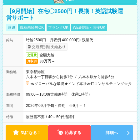
【9月開始】在宅〇2500円！長期！英語試験運
営サポート
派遣
職種未経験OK
ブランクOK
WEB登録・面接OK
時給2500円 月収例 400,000円+残業代
給与
交通費別途支給あり
全額支給
交通費
30万円～
月収例
東京都港区
勤務地
六本木一丁目駅から徒歩1分
/
六本木駅から徒歩6分
≪グローバルな環境★インド本社≫ITコンサルティング☆彡
09:00～18:00(実働8時間 休憩1時間)
勤務時間
2026年09月中旬～長期 ※9月～！
期間
履歴書不要
/
40～50代活躍中
特徴
気になる！
応募する
詳細へ