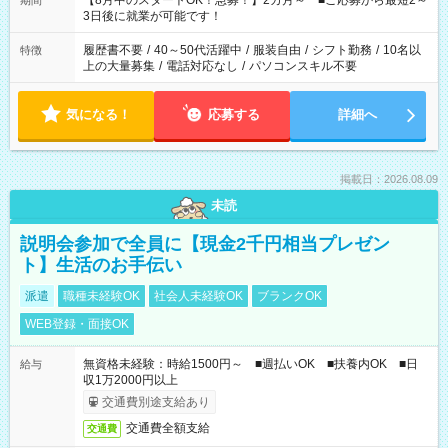
【8月中のスタートOK！急募！】2カ月～ ■ご応募から最短2～
期間
ね。 ※Wワーク希望の方へ 今ご覧のお仕事で希望する勤務時間
3日後に就業が可能です！
と、もう1つのお仕事の勤務時間。 合計で週40時間を超える場
合は応募できません。
履歴書不要
/
40～50代活躍中
/
服装自由
/
シフト勤務
/
10名以
特徴
上の大量募集
/
電話対応なし
/
パソコンスキル不要
気になる！
応募する
詳細へ
掲載日：2026.08.09
未読
説明会参加で全員に【現金2千円相当プレゼン
ト】生活のお手伝い
派遣
職種未経験OK
社会人未経験OK
ブランクOK
WEB登録・面接OK
無資格未経験：時給1500円～ ■週払いOK ■扶養内OK ■日
給与
収1万2000円以上
交通費別途支給あり
交通費全額支給
交通費