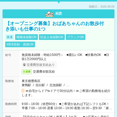
掲載日：2026.08.09
未読
【オープニング募集】おばあちゃんのお散歩付
き添いも仕事の1つ
派遣
職種未経験OK
社会人未経験OK
ブランクOK
WEB登録・面接OK
無資格未経験：時給1500円～ ■週払いOK ■扶養内OK ■日
給与
収1万2000円以上
交通費別途支給あり
交通費全額支給
交通費
東京都豊島区
勤務地
巣鴨駅
/
目白駅
/
北池袋駅
/
…
≪自宅からドアtoドアで30分以内！≫ご希望の勤務地を紹介
します。
9:00～18:00（休憩60分） ■ご希望があれば下記シフトもOK！
勤務時間
早番 7:00～16:00 遅番 10:00～19:00 夜勤 16:30～翌9:30 「家族
と休みを合わせたい」 「余裕を持って夕飯の準備がしたい」
「できれば残業はしたくない」 など、ご希望を教えてください