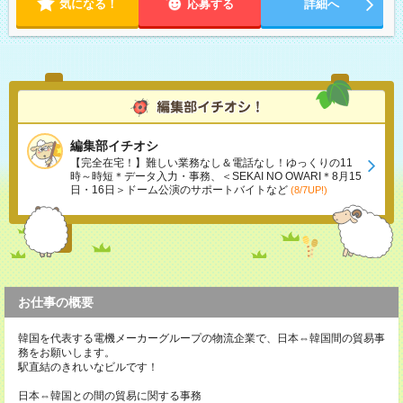
気になる！
応募する
詳細へ
編集部イチオシ
【完全在宅！】難しい業務なし＆電話なし！ゆっくりの11
時～時短＊データ入力・事務、＜SEKAI NO OWARI＊8月15
日・16日＞ドーム公演のサポートバイトなど
(8/7UP!)
お仕事の概要
韓国を代表する電機メーカーグループの物流企業で、日本⇔韓国間の貿易事
務をお願いします。
駅直結のきれいなビルです！
日本⇔韓国との間の貿易に関する事務