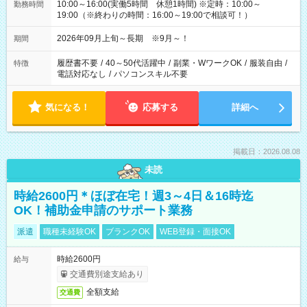
10:00～16:00(実働5時間 休憩1時間) ※定時：10:00～
勤務時間
19:00（※終わりの時間：16:00～19:00で相談可！）
2026年09月上旬～長期 ※9月～！
期間
履歴書不要
/
40～50代活躍中
/
副業・WワークOK
/
服装自由
/
特徴
電話対応なし
/
パソコンスキル不要
気になる！
応募する
詳細へ
掲載日：2026.08.08
未読
時給2600円＊ほぼ在宅！週3～4日＆16時迄
OK！補助金申請のサポート業務
派遣
職種未経験OK
ブランクOK
WEB登録・面接OK
時給2600円
給与
交通費別途支給あり
全額支給
交通費