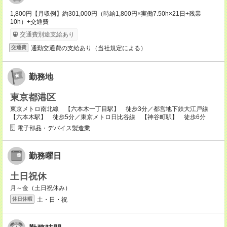
1,800円【月収例】約301,000円（時給1,800円×実働7.50h×21日+残業
10h）+交通費
交通費別途支給あり
通勤交通費の支給あり（当社規定による）
交通費
勤務地
東京都港区
東京メトロ南北線 【六本木一丁目駅】 徒歩3分／都営地下鉄大江戸線
【六本木駅】 徒歩5分／東京メトロ日比谷線 【神谷町駅】 徒歩6分
電子部品・デバイス製造業
勤務曜日
土日祝休
月～金（土日祝休み）
土・日・祝
休日休暇