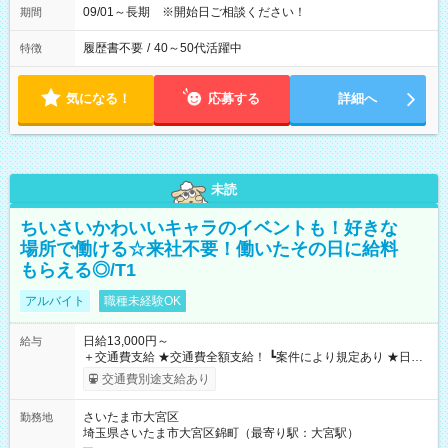
09/01～長期 ※開始日ご相談ください！
期間
履歴書不要
/
40～50代活躍中
特徴
気になる！
応募する
詳細へ
未読
ちいさいかわいいキャラのイベントも！好きな
場所で働ける☆来社不要！働いたその日に給料
もらえる◎/T1
アルバイト
職種未経験OK
日給13,000円～
給与
＋交通費支給 ★交通費全額支給！ ┗案件により規定あり ★日払
いOK！（規定あり） ┗働いたその日に現金GET♪ お仕事後はコ
交通費別途支給あり
ンビニATMから 日払い分を引き落とせます！ 【試用期間】試
用期間なし
さいたま市大宮区
勤務地
埼玉県さいたま市大宮区錦町（最寄り駅：大宮駅）