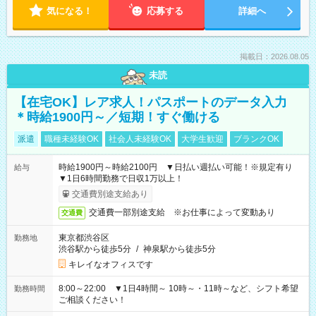
気になる！
応募する
詳細へ
掲載日：2026.08.05
未読
【在宅OK】レア求人！パスポートのデータ入力
＊時給1900円～／短期！すぐ働ける
派遣
職種未経験OK
社会人未経験OK
大学生歓迎
ブランクOK
時給1900円～時給2100円 ▼日払い週払い可能！※規定有り
給与
▼1日6時間勤務で日収1万以上！
交通費別途支給あり
交通費一部別途支給 ※お仕事によって変動あり
交通費
東京都渋谷区
勤務地
渋谷駅から徒歩5分
/
神泉駅から徒歩5分
キレイなオフィスです
8:00～22:00 ▼1日4時間～ 10時～・11時～など、シフト希望
勤務時間
ご相談ください！