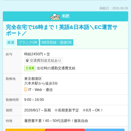
掲載日：2026.08.09
未読
完全在宅で16時まで！英語&日本語＼EC運営サ
ポート／
派遣
ブランクOK
WEB登録・面接OK
時給2450円＋交
給与
交通費別途支給あり
出社時の通勤交通費支給
交通費
東京都港区
勤務地
六本木駅から徒歩3分
IT・Web・通信
9:00～16:00
勤務時間
2026/8/17～長期 ※長期更新予定 ※8月～OK！
期間
履歴書不要
/
40～50代活躍中
/
服装自由
特徴