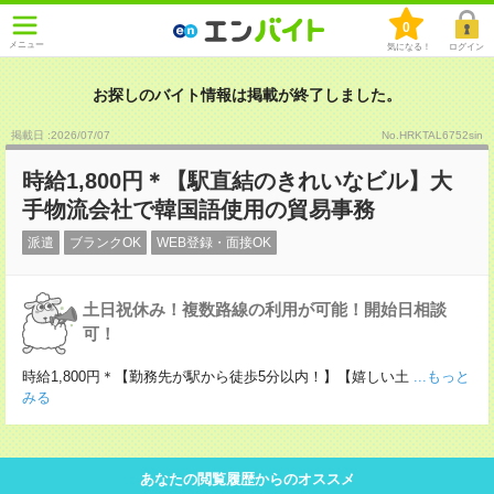
0
メニュー
気になる！
ログイン
お探しのバイト情報は掲載が終了しました。
掲載日 :2026
/
07
/
07
No.HRKTAL6752sin
時給1,800円＊【駅直結のきれいなビル】大
手物流会社で韓国語使用の貿易事務
派遣
ブランクOK
WEB登録・面接OK
土日祝休み！複数路線の利用が可能！開始日相談
可！
時給1,800円＊【勤務先が駅から徒歩5分以内！】【嬉しい土
...もっと
みる
あなたの閲覧履歴からのオススメ