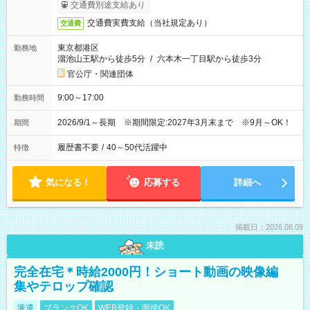
交通費別途支給あり
交通費実費支給（当社規定あり）
交通費
東京都港区
勤務地
溜池山王駅から徒歩5分
/
六本木一丁目駅から徒歩3分
官公庁・関連団体
9:00～17:00
勤務時間
2026/9/1～長期 ※期間限定:2027年3月末まで ※9月～OK！
期間
履歴書不要
/
40～50代活躍中
特徴
気になる！
応募する
詳細へ
掲載日：2026.08.09
未読
完全在宅＊時給2000円！ショート動画の映像編
集やテロップ確認
派遣
ブランクOK
WEB登録・面接OK