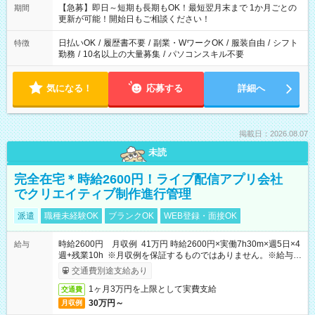
【急募】即日～短期も長期もOK！最短翌月末まで 1か月ごとの
期間
更新が可能！開始日もご相談ください！
日払いOK
/
履歴書不要
/
副業・WワークOK
/
服装自由
/
シフト
特徴
勤務
/
10名以上の大量募集
/
パソコンスキル不要
気になる！
応募する
詳細へ
掲載日：2026.08.07
未読
完全在宅＊時給2600円！ライブ配信アプリ会社
でクリエイティブ制作進行管理
派遣
職種未経験OK
ブランクOK
WEB登録・面接OK
時給2600円 月収例 41万円 時給2600円×実働7h30m×週5日×4
給与
週+残業10h ※月収例を保証するものではありません。※給与即
受取りサービス利用可（利用条件有）
交通費別途支給あり
1ヶ月3万円を上限として実費支給
交通費
30万円～
月収例