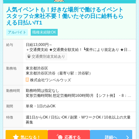
人気イベントも！好きな場所で働けるイベント
スタッフ☆来社不要！働いたその日に給料もら
える日払い/T1
アルバイト
職種未経験OK
日給13,000円～
給与
＋交通費支給 ★交通費全額支給！ ┗案件により規定あり ★日払
いOK！（規定あり） ┗働いたその日に現金GET♪ お仕事後はコ
交通費別途支給あり
ンビニATMから 日払い分を引き落とせます！ 【試用期間】試
用期間なし
東京都渋谷区
勤務地
東京都渋谷区渋谷（最寄り駅：渋谷駅）
株式会社ワンベルウッズ
勤務時間は指定なし
勤務時間
変形労働時間制 想定労働時間160時間/月 【シフト例】 ・8：00
～21：00
単発・1日のみOK
期間
週1日からOK / 日払いOK / 副業・WワークOK / 10名以上の大量
特徴
募集
気になる！
応募する
詳細へ