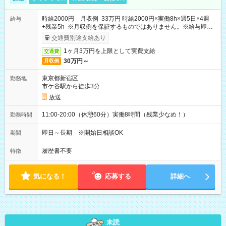
時給2000円 月収例 33万円 時給2000円×実働8h×週5日×4週
給与
+残業5h ※月収例を保証するものではありません。※給与即受
取りサービス利用可（利用条件有）
交通費別途支給あり
1ヶ月3万円を上限として実費支給
交通費
30万円～
月収例
東京都新宿区
勤務地
市ケ谷駅から徒歩3分
放送
11:00-20:00（休憩60分）実働8時間（残業少なめ！）
勤務時間
即日～長期 ※開始日相談OK
期間
履歴書不要
特徴
気になる！
応募する
詳細へ
未読