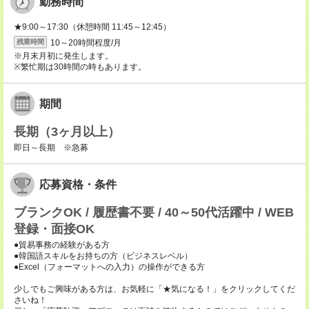
勤務時間
★9:00～17:30（休憩時間 11:45～12:45）
10～20時間程度/月
残業時間
※月末月初に発生します。
※繁忙期は30時間の時もあります。
期間
長期（3ヶ月以上）
即日～長期 ※急募
応募資格・条件
ブランクOK / 履歴書不要 / 40～50代活躍中 / WEB
登録・面接OK
●貿易事務の経験がある方
●韓国語スキルをお持ちの方（ビジネスレベル）
●Excel（フォーマットへの入力）の操作ができる方
少しでもご興味がある方は、お気軽に「★気になる！」をクリックしてくだ
さいね！