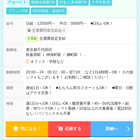
アルバイト
職種未経験OK
社会人未経験OK
大学生歓迎
ブランクOK
WEB登録・面接OK
日給：12500円～ 半日：5000円～ ■日払いOK！
給与
交通費別途支給あり
交通費規定支給
交通費
東京都千代田区
勤務地
秋葉原駅
/
神保町駅
/
麹町駅
/
…
オフィス・学校など
20:00～24：00 22：00～翌7:00 …など1日4時間～OK！ その他
勤務時間
シフトもございます！ お気軽にご相談ください！
激短1日～OK！ ■もちろん即日スタートもOK！ ■曜日・日数
期間
はアナタ次第！
週1日からOK
/
日払いOK
/
履歴書不要
/
40～50代活躍中
/
副
特徴
業・WワークOK
/
シフト勤務
/
10名以上の大量募集
/
電話対応
なし
/
パソコンスキル不要
気になる！
応募する
詳細へ