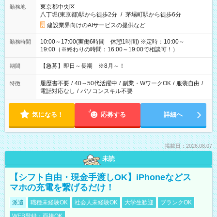
東京都中央区
勤務地
八丁堀(東京都)駅から徒歩2分
/
茅場町駅から徒歩6分
建設業界向けのAIサービスの提供など
10:00～17:00(実働6時間 休憩1時間) ※定時：10:00～
勤務時間
19:00（※終わりの時間：16:00～19:00で相談可！）
【急募】即日～長期 ※8月～！
期間
履歴書不要
/
40～50代活躍中
/
副業・WワークOK
/
服装自由
/
特徴
電話対応なし
/
パソコンスキル不要
気になる！
応募する
詳細へ
掲載日：2026.08.07
未読
【シフト自由・現金手渡しOK】iPhoneなどス
マホの充電を繋げるだけ！
派遣
職種未経験OK
社会人未経験OK
大学生歓迎
ブランクOK
WEB登録・面接OK