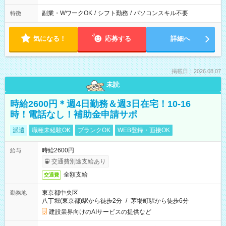
副業・WワークOK
/
シフト勤務
/
パソコンスキル不要
特徴
気になる！
応募する
詳細へ
掲載日：2026.08.07
未読
時給2600円＊週4日勤務＆週3日在宅！10-16
時！電話なし！補助金申請サポ
派遣
職種未経験OK
ブランクOK
WEB登録・面接OK
時給2600円
給与
交通費別途支給あり
全額支給
交通費
東京都中央区
勤務地
八丁堀(東京都)駅から徒歩2分
/
茅場町駅から徒歩6分
建設業界向けのAIサービスの提供など