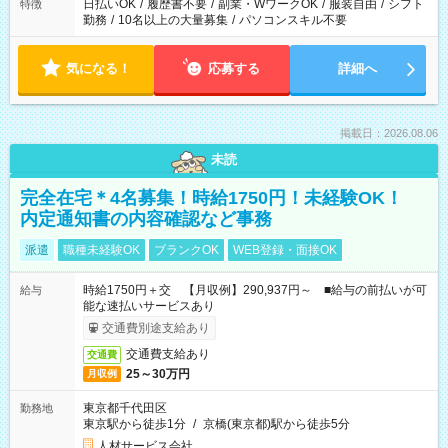
日払いOK
/
履歴書不要
/
副業・WワークOK
/
服装自由
/
シフト
特徴
勤務
/
10名以上の大量募集
/
パソコンスキル不要
気になる！
応募する
詳細へ
掲載日：2026.08.06
未読
完全在宅＊4名募集！時給1750円！未経験OK！
内定通知書の内容確認など事務
派遣
職種未経験OK
ブランクOK
WEB登録・面接OK
時給1750円＋交 【月収例】290,937円～ ■給与の前払いが可
給与
能な速払いサービスあり
交通費別途支給あり
交通費支給あり
交通費
25～30万円
月収例
東京都千代田区
勤務地
東京駅から徒歩1分
/
京橋(東京都)駅から徒歩5分
人材サービス会社