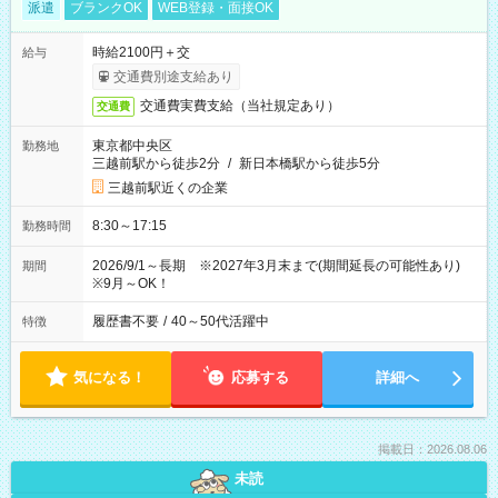
派遣
ブランクOK
WEB登録・面接OK
時給2100円＋交
給与
交通費別途支給あり
交通費実費支給（当社規定あり）
交通費
東京都中央区
勤務地
三越前駅から徒歩2分
/
新日本橋駅から徒歩5分
三越前駅近くの企業
8:30～17:15
勤務時間
2026/9/1～長期 ※2027年3月末まで(期間延長の可能性あり)
期間
※9月～OK！
履歴書不要
/
40～50代活躍中
特徴
気になる！
応募する
詳細へ
掲載日：2026.08.06
未読