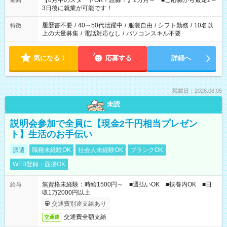
【8月中のスタートOK！急募！】2カ月～ ■ご応募から最短2～
期間
ね。 ※Wワーク希望の方へ 今ご覧のお仕事で希望する勤務時間
3日後に就業が可能です！
と、もう1つのお仕事の勤務時間。 合計で週40時間を超える場
合は応募できません。
履歴書不要
/
40～50代活躍中
/
服装自由
/
シフト勤務
/
10名以
特徴
上の大量募集
/
電話対応なし
/
パソコンスキル不要
気になる！
応募する
詳細へ
掲載日：2026.08.05
未読
説明会参加で全員に【現金2千円相当プレゼン
ト】生活のお手伝い
派遣
職種未経験OK
社会人未経験OK
ブランクOK
WEB登録・面接OK
無資格未経験：時給1500円～ ■週払いOK ■扶養内OK ■日
給与
収1万2000円以上
交通費別途支給あり
交通費全額支給
交通費