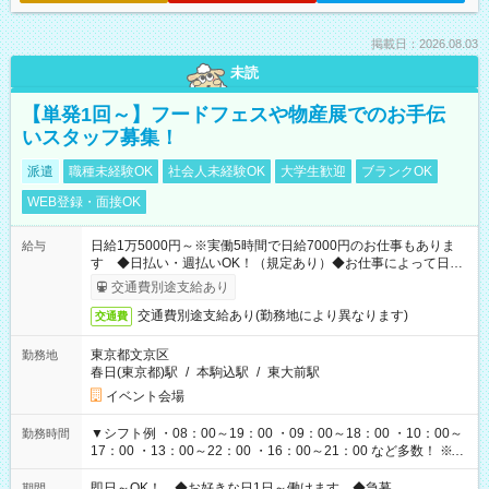
掲載日：2026.08.03
未読
【単発1回～】フードフェスや物産展でのお手伝
いスタッフ募集！
派遣
職種未経験OK
社会人未経験OK
大学生歓迎
ブランクOK
WEB登録・面接OK
日給1万5000円～※実働5時間で日給7000円のお仕事もありま
給与
す ◆日払い・週払いOK！（規定あり）◆お仕事によって日給
も異なります
交通費別途支給あり
交通費別途支給あり(勤務地により異なります)
交通費
東京都文京区
勤務地
春日(東京都)駅
/
本駒込駅
/
東大前駅
イベント会場
▼シフト例 ・08：00～19：00 ・09：00～18：00 ・10：00～
勤務時間
17：00 ・13：00～22：00 ・16：00～21：00 など多数！ ※お
仕事により勤務時間が異なります
即日～OK！ ◆お好きな日1日～働けます ◆急募
期間