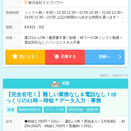
株式会社ライブパワー
＜シフト例＞ 9:00～22:30 12:30～22:00 15:30～21:00 12:30～
勤務時間
19:00 12:30～22:00 上記の時間から好きな時間を選べます！ ※
時間は変更となる可能性があります
9月8日・9日
期間
週1日からOK
/
履歴書不要
/
副業・WワークOK
/
シフト勤務
/
特徴
電話対応なし
/
パソコンスキル不要
気になる！
応募する
詳細へ
掲載日：2026.07.29
未読
【完全在宅！】難しい業務なし＆電話なし！ゆ
っくりの11時～時短＊データ入力・事務
派遣
職種未経験OK
ブランクOK
WEB登録・面接OK
◆時給1,700円＊日払い・週払いOK＊昇給あり♪【月収例】 ・約
給与
204,000円 （時給1,700円 × 実働6h × 20日）