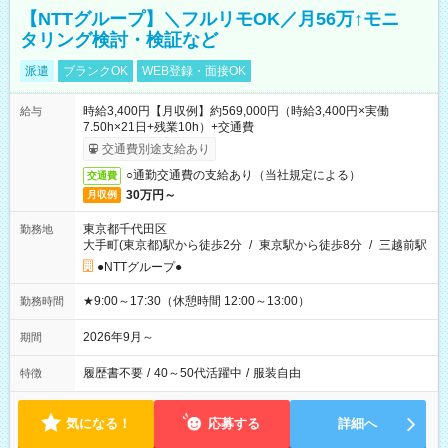
【NTTグループ】＼フルリモOK／月56万↑モニ
タリング検討・検証など
派遣
ブランクOK
WEB登録・面接OK
時給3,400円【月収例】約569,000円（時給3,400円×実働
給与
7.50h×21日+残業10h）+交通費
交通費別途支給あり
○通勤交通費の支給あり（当社規定による）
交通費
30万円～
月収例
東京都千代田区
勤務地
大手町(東京都)駅から徒歩2分
/
東京駅から徒歩8分
/
三越前駅
●NTTグループ●
★9:00～17:30（休憩時間 12:00～13:00）
勤務時間
2026年9月～
期間
履歴書不要
/
40～50代活躍中
/
服装自由
特徴
気になる！
応募する
詳細へ