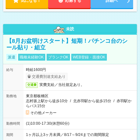
気になる！
応募する
詳細へ
未読
【8月お盆明けスタート】短期！パチンコ台のシ
ール貼り・組立
派遣
職種未経験OK
ブランクOK
WEB登録・面接OK
時給1600円
給与
交通費別途支給あり
実費支給／当社規定あり。
交通費
東京都板橋区
勤務地
志村坂上駅から徒歩10分
/
北赤羽駅から徒歩15分
/
赤羽駅か
らバス15分
その他メーカー
(1)10:00-17:30(休憩60分)
勤務時間
1ヶ月以上3ヶ月未満／8/17～9/24までの期間限定
期間