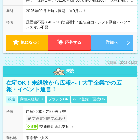
時間 休憩1時間) 02:00～09:30(実働6時間30分 休憩1時間) ※
日勤は就業時間1/夜勤は就業時間2.3を連続で行って頂きます
2026年09月上旬～長期 ※9月～！
期間
履歴書不要
/
40～50代活躍中
/
服装自由
/
シフト勤務
/
パソコ
特徴
ンスキル不要
気になる！
応募する
詳細へ
掲載日：2026.08.03
未読
在宅OK！未経験から広報へ！大手企業での広
報・イベント運営！
派遣
職種未経験OK
ブランクOK
WEB登録・面接OK
時給2000～2100円＋交
給与
交通費別途支給あり
交通費別途お支払い
交通費
東京都中央区
勤務地