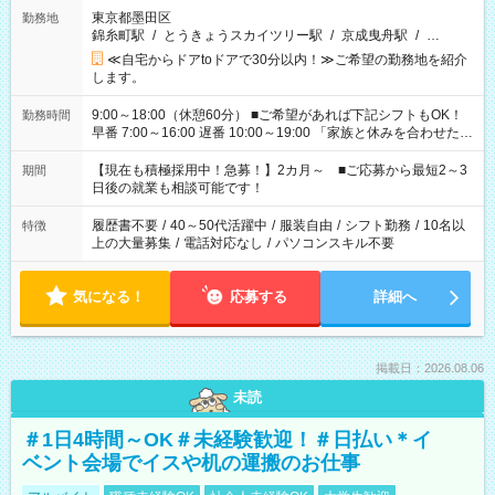
東京都墨田区
勤務地
錦糸町駅
/
とうきょうスカイツリー駅
/
京成曳舟駅
/
…
≪自宅からドアtoドアで30分以内！≫ご希望の勤務地を紹介
します。
9:00～18:00（休憩60分） ■ご希望があれば下記シフトもOK！
勤務時間
早番 7:00～16:00 遅番 10:00～19:00 「家族と休みを合わせた
い」 「余裕を持って夕飯の準備がしたい」 「できれば残業はし
たくない」 など、ご希望を教えてくださいね。 ※Wワーク希望
【現在も積極採用中！急募！】2カ月～ ■ご応募から最短2～3
期間
の方へ 今ご覧のお仕事で希望する勤務時間と、もう1つのお仕事
日後の就業も相談可能です！
の勤務時間。 合計で週40時間を超える場合は応募できません。
履歴書不要
/
40～50代活躍中
/
服装自由
/
シフト勤務
/
10名以
特徴
上の大量募集
/
電話対応なし
/
パソコンスキル不要
気になる！
応募する
詳細へ
掲載日：2026.08.06
未読
＃1日4時間～OK＃未経験歓迎！＃日払い＊イ
ベント会場でイスや机の運搬のお仕事