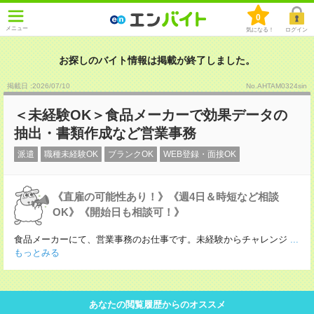
0
メニュー
気になる！
ログイン
お探しのバイト情報は掲載が終了しました。
掲載日 :2026
/
07
/
10
No.AHTAM0324sin
＜未経験OK＞食品メーカーで効果データの
抽出・書類作成など営業事務
派遣
職種未経験OK
ブランクOK
WEB登録・面接OK
《直雇の可能性あり！》《週4日＆時短など相談
OK》《開始日も相談可！》
食品メーカーにて、営業事務のお仕事です。未経験からチャレンジ
...
もっとみる
あなたの閲覧履歴からのオススメ