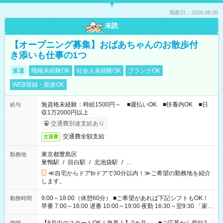
掲載日：2026.08.06
未読
【オープニング募集】おばあちゃんのお散歩付
き添いも仕事の1つ
派遣
職種未経験OK
社会人未経験OK
ブランクOK
WEB登録・面接OK
無資格未経験：時給1500円～ ■週払いOK ■扶養内OK ■日
給与
収1万2000円以上
交通費別途支給あり
交通費全額支給
交通費
東京都豊島区
勤務地
巣鴨駅
/
目白駅
/
北池袋駅
/
…
≪自宅からドアtoドアで30分以内！≫ご希望の勤務地を紹介
します。
9:00～18:00（休憩60分） ■ご希望があれば下記シフトもOK！
勤務時間
早番 7:00～16:00 遅番 10:00～19:00 夜勤 16:30～翌9:30 「家族
と休みを合わせたい」 「余裕を持って夕飯の準備がしたい」
「できれば残業はしたくない」 など、ご希望を教えてください