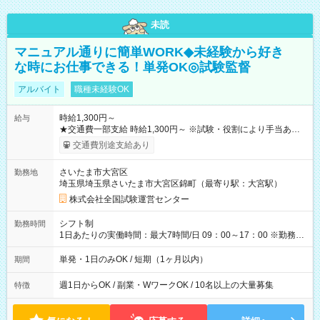
未読
マニュアル通りに簡単WORK◆未経験から好き
な時にお仕事できる！単発OK◎試験監督
アルバイト
職種未経験OK
時給1,300円～
給与
★交通費一部支給 時給1,300円～ ※試験・役割により手当あり
※勤務回数により昇給あり 【即給（前払い）オプションあ
交通費別途支給あり
り！】 希望される場合、勤務から1週間ほどで給与の一部を受け
取れます。 ※手数料418円がかかります。 【過去試験日の収入
さいたま市大宮区
勤務地
例】 ・河合塾模擬試験 8:30～17:30（休憩1時間） 時給1,300円
埼玉県埼玉県さいたま市大宮区錦町（最寄り駅：大宮駅）
×8時間＝日収10,400円＋交通費 ※当日の役割により時給＋100
円の場合あり ・国家試験 7:00～13:30（休憩なし） 時給1,300
株式会社全国試験運営センター
円（役割手当＋100円）×6時間＝日収8,400円＋交通費 【試用期
間】試用期間なし
シフト制
勤務時間
1日あたりの実働時間：最大7時間/日 09：00～17：00 ※勤務時
間は 試験により異なります。
単発・1日のみOK / 短期（1ヶ月以内）
期間
週1日からOK / 副業・WワークOK / 10名以上の大量募集
特徴