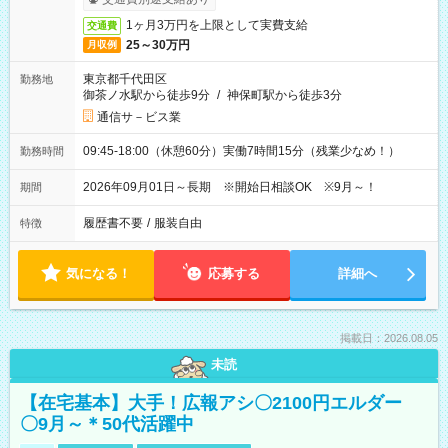
1ヶ月3万円を上限として実費支給
交通費
25～30万円
月収例
東京都千代田区
勤務地
御茶ノ水駅から徒歩9分
/
神保町駅から徒歩3分
通信サ－ビス業
09:45-18:00（休憩60分）実働7時間15分（残業少なめ！）
勤務時間
2026年09月01日～長期 ※開始日相談OK ※9月～！
期間
履歴書不要
/
服装自由
特徴
気になる！
応募する
詳細へ
掲載日：2026.08.05
未読
【在宅基本】大手！広報アシ〇2100円エルダー
〇9月～＊50代活躍中