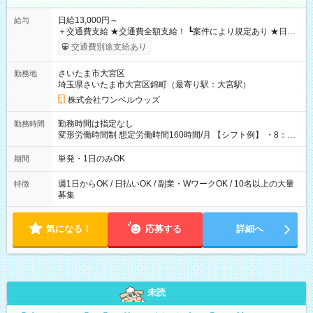
日給13,000円～
給与
＋交通費支給 ★交通費全額支給！ ┗案件により規定あり ★日払
いOK！（規定あり） ┗働いたその日に現金GET♪ お仕事後はコ
交通費別途支給あり
ンビニATMから 日払い分を引き落とせます！ 【試用期間】試
用期間なし
さいたま市大宮区
勤務地
埼玉県さいたま市大宮区錦町（最寄り駅：大宮駅）
株式会社ワンベルウッズ
勤務時間は指定なし
勤務時間
変形労働時間制 想定労働時間160時間/月 【シフト例】 ・8：00
～21：00
単発・1日のみOK
期間
週1日からOK / 日払いOK / 副業・WワークOK / 10名以上の大量
特徴
募集
気になる！
応募する
詳細へ
未読