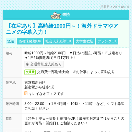
掲載日：2026.08.05
未読
【在宅あり】高時給1900円～！海外ドラマやア
ニメの字幕入力！
派遣
職種未経験OK
社会人未経験OK
大学生歓迎
ブランクOK
時給1900円～時給2100円 ▼日払い週払い可能！※規定有り
給与
▼1日6時間勤務で日収1万以上！
交通費別途支給あり
交通費一部別途支給 ※お仕事によって変動あり
交通費
東京都新宿区
勤務地
新宿駅から徒歩5分
キレイなオフィスです
8:00～22:00 ▼1日4時間～ 10時～・11時～など、シフト希望
勤務時間
ご相談ください！
【急募】即日～短期も長期もOK！最短翌月末まで 1か月ごとの
期間
更新が可能！開始日もご相談ください！