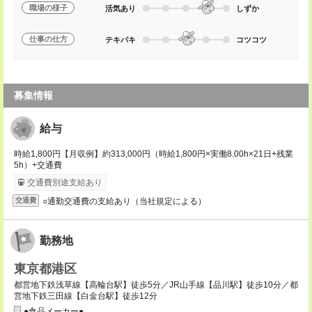
職場の様子
活気あり
しずか
仕事の仕方
テキパキ
コツコツ
募集情報
給与
時給1,800円【月収例】約313,000円（時給1,800円×実働8.00h×21日+残業
5h）+交通費
交通費別途支給あり
○通勤交通費の支給あり（当社規定による）
交通費
勤務地
東京都港区
都営地下鉄浅草線【高輪台駅】徒歩5分／JR山手線【品川駅】徒歩10分／都
営地下鉄三田線【白金台駅】徒歩12分
●食品メーカー●