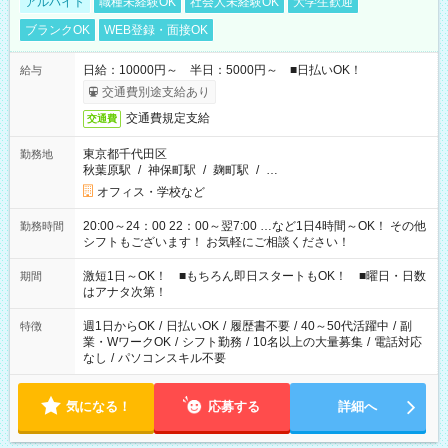
アルバイト
職種未経験OK
社会人未経験OK
大学生歓迎
ブランクOK
WEB登録・面接OK
日給：10000円～ 半日：5000円～ ■日払いOK！
給与
交通費別途支給あり
交通費規定支給
交通費
東京都千代田区
勤務地
秋葉原駅
/
神保町駅
/
麹町駅
/
…
オフィス・学校など
20:00～24：00 22：00～翌7:00 …など1日4時間～OK！ その他
勤務時間
シフトもございます！ お気軽にご相談ください！
激短1日～OK！ ■もちろん即日スタートもOK！ ■曜日・日数
期間
はアナタ次第！
週1日からOK
/
日払いOK
/
履歴書不要
/
40～50代活躍中
/
副
特徴
業・WワークOK
/
シフト勤務
/
10名以上の大量募集
/
電話対応
なし
/
パソコンスキル不要
気になる！
応募する
詳細へ