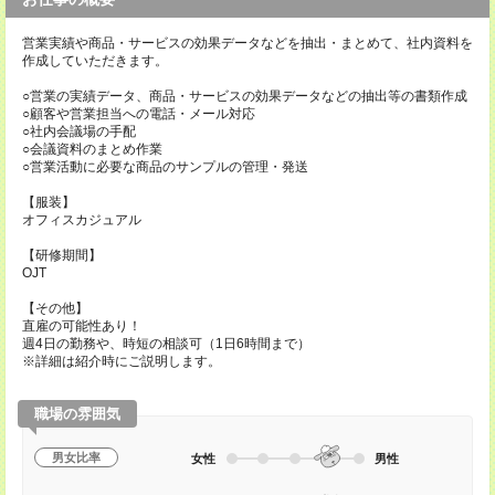
営業実績や商品・サービスの効果データなどを抽出・まとめて、社内資料を
作成していただきます。
○営業の実績データ、商品・サービスの効果データなどの抽出等の書類作成
○顧客や営業担当への電話・メール対応
○社内会議場の手配
○会議資料のまとめ作業
○営業活動に必要な商品のサンプルの管理・発送
【服装】
オフィスカジュアル
【研修期間】
OJT
【その他】
直雇の可能性あり！
週4日の勤務や、時短の相談可（1日6時間まで）
※詳細は紹介時にご説明します。
職場の雰囲気
男女比率
女性
男性