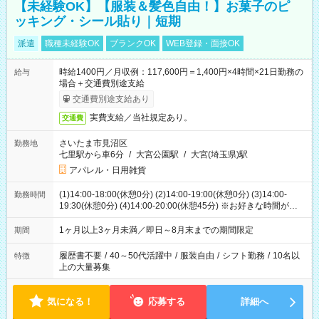
【未経験OK】【服装＆髪色自由！】お菓子のピ
ッキング・シール貼り｜短期
派遣
職種未経験OK
ブランクOK
WEB登録・面接OK
時給1400円／月収例：117,600円＝1,400円×4時間×21日勤務の
給与
場合＋交通費別途支給
交通費別途支給あり
実費支給／当社規定あり。
交通費
さいたま市見沼区
勤務地
七里駅から車6分
/
大宮公園駅
/
大宮(埼玉県)駅
アパレル・日用雑貨
(1)14:00-18:00(休憩0分) (2)14:00-19:00(休憩0分) (3)14:00-
勤務時間
19:30(休憩0分) (4)14:00-20:00(休憩45分) ※お好きな時間が選べ
ます
1ヶ月以上3ヶ月未満／即日～8月末までの期間限定
期間
履歴書不要
/
40～50代活躍中
/
服装自由
/
シフト勤務
/
10名以
特徴
上の大量募集
気になる！
応募する
詳細へ