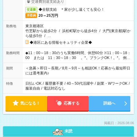
交通費別途支給あり
◆全額支給 ＊家が少し遠くても安心！
交通費
20～25万円
月収例
東京都港区
勤務地
竹芝駅から徒歩2分
/
浜松町駅から徒歩4分
/
大門(東京都)駅か
ら徒歩5分
/
…
◆港区にある情報セキュリティ企業◆
◆11：00～18：30のうち実働6時間、休憩60分 ※11：00～18：
勤務時間
00 または 11：30～18：30 。*。ブランクOK！。*。 例え
ば前職が、 在宅/財団法人/事務/コールセンター/受付/販売/カフェ
スタッフ スイーツ販売/ホテルフロント/化粧品販売/など 様々な
＜急募＞即日～長期／8月～9月～も相談OK！応募から最短即日
期間
業界から入社して活躍されています♪
には選考案内♪
日払いOK
/
履歴書不要
/
40～50代活躍中
/
副業・WワークOK
/
特徴
服装自由
/
電話対応なし
気になる！
応募する
詳細へ
掲載日：2026.08.06
未読