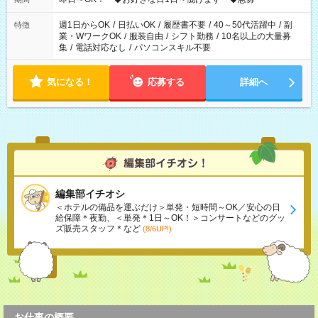
週1日からOK
/
日払いOK
/
履歴書不要
/
40～50代活躍中
/
副
特徴
業・WワークOK
/
服装自由
/
シフト勤務
/
10名以上の大量募
集
/
電話対応なし
/
パソコンスキル不要
気になる！
応募する
詳細へ
編集部イチオシ
＜ホテルの備品を運ぶだけ＞単発・短時間～OK／安心の日
給保障＊夜勤、＜単発＊1日～OK！＞コンサートなどのグッ
ズ販売スタッフ＊など
(8/6UP!)
お仕事の概要