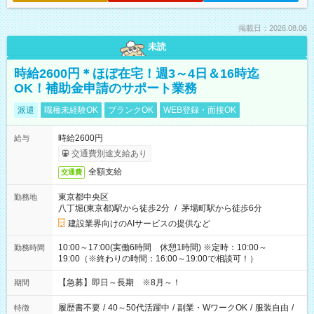
掲載日：2026.08.06
未読
時給2600円＊ほぼ在宅！週3～4日＆16時迄
OK！補助金申請のサポート業務
派遣
職種未経験OK
ブランクOK
WEB登録・面接OK
時給2600円
給与
交通費別途支給あり
全額支給
交通費
東京都中央区
勤務地
八丁堀(東京都)駅から徒歩2分
/
茅場町駅から徒歩6分
建設業界向けのAIサービスの提供など
10:00～17:00(実働6時間 休憩1時間) ※定時：10:00～
勤務時間
19:00（※終わりの時間：16:00～19:00で相談可！）
【急募】即日～長期 ※8月～！
期間
履歴書不要
/
40～50代活躍中
/
副業・WワークOK
/
服装自由
/
特徴