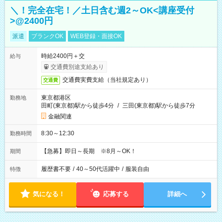
＼！完全在宅！／土日含む週2～OK<講座受付
>@2400円
派遣
ブランクOK
WEB登録・面接OK
時給2400円＋交
給与
交通費別途支給あり
交通費実費支給（当社規定あり）
交通費
東京都港区
勤務地
田町(東京都)駅から徒歩4分
/
三田(東京都)駅から徒歩7分
金融関連
8:30～12:30
勤務時間
【急募】即日～長期 ※8月～OK！
期間
履歴書不要
/
40～50代活躍中
/
服装自由
特徴
気になる！
応募する
詳細へ