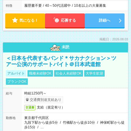
履歴書不要
/
40～50代活躍中
/
10名以上の大量募集
特徴
気になる！
応募する
詳細へ
掲載日：2026.08.03
未読
＜日本を代表するバンド＊サカナクション＞ツ
アー公演のサポートバイト＠日本武道館
アルバイト
職種未経験OK
社会人未経験OK
大学生歓迎
ブランクOK
時給1250円～
給与
交通費別途支給あり
支給（規定有り）
交通費
東京都千代田区
勤務地
九段下駅から徒歩5分
/
竹橋駅から徒歩10分
/
神保町駅から徒
歩15分
/
…