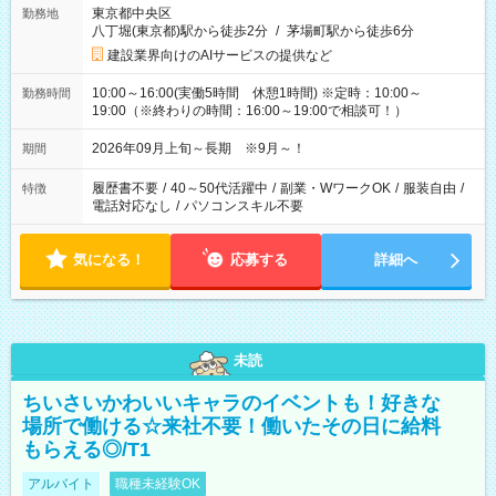
東京都中央区
勤務地
八丁堀(東京都)駅から徒歩2分
/
茅場町駅から徒歩6分
建設業界向けのAIサービスの提供など
10:00～16:00(実働5時間 休憩1時間) ※定時：10:00～
勤務時間
19:00（※終わりの時間：16:00～19:00で相談可！）
2026年09月上旬～長期 ※9月～！
期間
履歴書不要
/
40～50代活躍中
/
副業・WワークOK
/
服装自由
/
特徴
電話対応なし
/
パソコンスキル不要
気になる！
応募する
詳細へ
未読
ちいさいかわいいキャラのイベントも！好きな
場所で働ける☆来社不要！働いたその日に給料
もらえる◎/T1
アルバイト
職種未経験OK