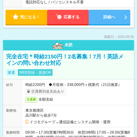
電話対応なし
/
パソコンスキル不要
気になる！
応募する
詳細へ
掲載日：2026.08.06
未読
完全在宅＊時給2150円！2名募集！7月！英語メ
インの問い合わせ対応
派遣
WEB登録・面接OK
時給2200円 ◆月収例：338,000円＋残業代（21日換算）
給与
交通費別途支給あり
全額支給
交通費
東京都港区
勤務地
品川駅から徒歩7分
ドコモグループ→通信設備とシステム開発・運用
09:00～17:30(実働7時間30分 休憩1時間) 17:00～26:00(実働8
勤務時間