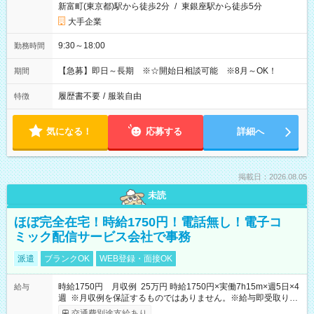
新富町(東京都)駅から徒歩2分
/
東銀座駅から徒歩5分
大手企業
9:30～18:00
勤務時間
【急募】即日～長期 ※☆開始日相談可能 ※8月～OK！
期間
履歴書不要
/
服装自由
特徴
気になる！
応募する
詳細へ
掲載日：2026.08.05
未読
ほぼ完全在宅！時給1750円！電話無し！電子コ
ミック配信サービス会社で事務
派遣
ブランクOK
WEB登録・面接OK
時給1750円 月収例 25万円 時給1750円×実働7h15m×週5日×4
給与
週 ※月収例を保証するものではありません。※給与即受取りサ
ービス利用可（利用条件有）
交通費別途支給あり