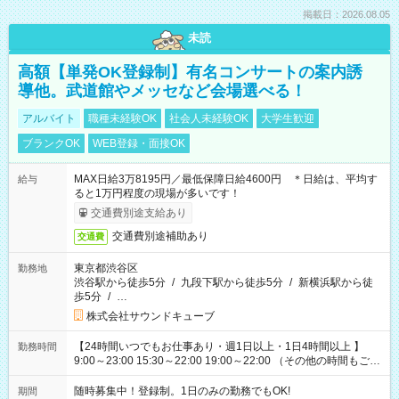
掲載日：2026.08.05
未読
高額【単発OK登録制】有名コンサートの案内誘
導他。武道館やメッセなど会場選べる！
アルバイト
職種未経験OK
社会人未経験OK
大学生歓迎
ブランクOK
WEB登録・面接OK
MAX日給3万8195円／最低保障日給4600円 ＊日給は、平均す
給与
ると1万円程度の現場が多いです！
交通費別途支給あり
交通費別途補助あり
交通費
東京都渋谷区
勤務地
渋谷駅から徒歩5分
/
九段下駅から徒歩5分
/
新横浜駅から徒
歩5分
/
…
株式会社サウンドキューブ
【24時間いつでもお仕事あり・週1日以上・1日4時間以上 】
勤務時間
9:00～23:00 15:30～22:00 19:00～22:00 （その他の時間もござ
います！） 19:00～23:30 21:00～翌5:00 etc... ＊上記シフトは
一例です。現場により、時間が異なります！ ＊イベントが早く
随時募集中！登録制。1日のみの勤務でもOK!
期間