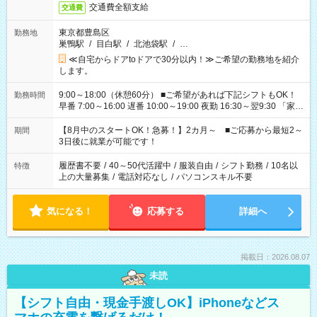
交通費全額支給
交通費
東京都豊島区
勤務地
巣鴨駅
/
目白駅
/
北池袋駅
/
…
≪自宅からドアtoドアで30分以内！≫ご希望の勤務地を紹介
します。
9:00～18:00（休憩60分） ■ご希望があれば下記シフトもOK！
勤務時間
早番 7:00～16:00 遅番 10:00～19:00 夜勤 16:30～翌9:30 「家族
と休みを合わせたい」 「余裕を持って夕飯の準備がしたい」
「できれば残業はしたくない」 など、ご希望を教えてください
【8月中のスタートOK！急募！】2カ月～ ■ご応募から最短2～
期間
ね。 ※Wワーク希望の方へ 今ご覧のお仕事で希望する勤務時間
3日後に就業が可能です！
と、もう1つのお仕事の勤務時間。 合計で週40時間を超える場
合は応募できません。
履歴書不要
/
40～50代活躍中
/
服装自由
/
シフト勤務
/
10名以
特徴
上の大量募集
/
電話対応なし
/
パソコンスキル不要
気になる！
応募する
詳細へ
掲載日：2026.08.07
未読
【シフト自由・現金手渡しOK】iPhoneなどス