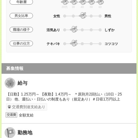
年齢層
20代
30
40
50
60
男女比率
女性
男性
職場の様子
活気あり
しずか
仕事の仕方
テキパキ
コツコツ
募集情報
給与
【日勤】1.25万円～ 【夜勤】1.4万円～ ＊原則月2回払い（10日・25
日） 他、週払い・日払いの制度もあり（規定あり）＃日収1万円以上
交通費別途支給あり
全額支給
交通費
勤務地