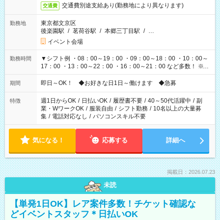
交通費別途支給あり(勤務地により異なります)
交通費
東京都文京区
勤務地
後楽園駅
/
茗荷谷駅
/
本郷三丁目駅
/
…
イベント会場
▼シフト例 ・08：00～19：00 ・09：00～18：00 ・10：00～
勤務時間
17：00 ・13：00～22：00 ・16：00～21：00 など多数！ ※お
仕事により勤務時間が異なります
即日～OK！ ◆お好きな日1日～働けます ◆急募
期間
週1日からOK
/
日払いOK
/
履歴書不要
/
40～50代活躍中
/
副
特徴
業・WワークOK
/
服装自由
/
シフト勤務
/
10名以上の大量募
集
/
電話対応なし
/
パソコンスキル不要
気になる！
応募する
詳細へ
掲載日：2026.07.23
未読
【単発1日OK】レア案件多数！チケット確認な
どイベントスタッフ＊日払いOK