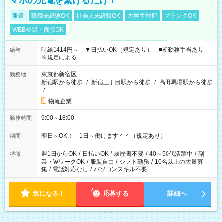
マホの充電を繋げるだけ！
派遣
職種未経験OK
社会人未経験OK
大学生歓迎
ブランクOK
WEB登録・面接OK
時給1414円～ ▼日払いOK（規定あり） ■初勤務手当あり
給与
※規定による
東京都新宿区
勤務地
新宿駅から徒歩
/
新宿三丁目駅から徒歩
/
高田馬場駅から徒歩
/
…
物流企業
9:00～18:00
勤務時間
即日～OK！ 1日～働けます＾＾（規定あり）
期間
週1日からOK
/
日払いOK
/
履歴書不要
/
40～50代活躍中
/
副
特徴
業・WワークOK
/
服装自由
/
シフト勤務
/
10名以上の大量募
集
/
電話対応なし
/
パソコンスキル不要
気になる！
応募する
詳細へ