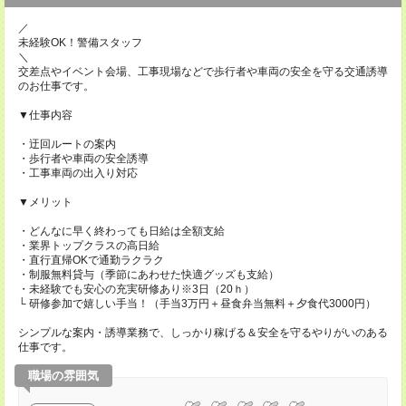
／
未経験OK！警備スタッフ
＼
交差点やイベント会場、工事現場などで歩行者や車両の安全を守る交通誘導
のお仕事です。
▼仕事内容
・迂回ルートの案内
・歩行者や車両の安全誘導
・工事車両の出入り対応
▼メリット
・どんなに早く終わっても日給は全額支給
・業界トップクラスの高日給
・直行直帰OKで通勤ラクラク
・制服無料貸与（季節にあわせた快適グッズも支給）
・未経験でも安心の充実研修あり※3日（20ｈ）
└ 研修参加で嬉しい手当！（手当3万円＋昼食弁当無料＋夕食代3000円）
シンプルな案内・誘導業務で、しっかり稼げる＆安全を守るやりがいのある
仕事です。
職場の雰囲気