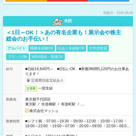
掲載日：2026.08.08
未読
＜1日～OK！＞あの有名企業も！展示会や株主
総会のお手伝い！
アルバイト
職種未経験OK
社会人未経験OK
大学生歓迎
ブランクOK
WEB登録・面接OK
■日給16,840円～ ■日払いOK ■実働3時間5,120円のお仕事あ
給与
ります！
交通費別途支給あり
一部支給
交通費
東京都千代田区
勤務地
東京駅
/
水道橋駅
/
有楽町駅
/
…
株式会社マッシュ
■シフト例 ・07:00～19:30 ・09:00～12:00 ・10:00～17:00 ・
勤務時間
18:00～23:00 ・19:00～07:00 ・20:00～09:00 ・22:00～06:00
etc ★最短で3時間で5,120円のお仕事から 15時間で2万円近く稼
げるお仕事も！ ご希望のお時間に合わせてご紹介！ ※シフトは