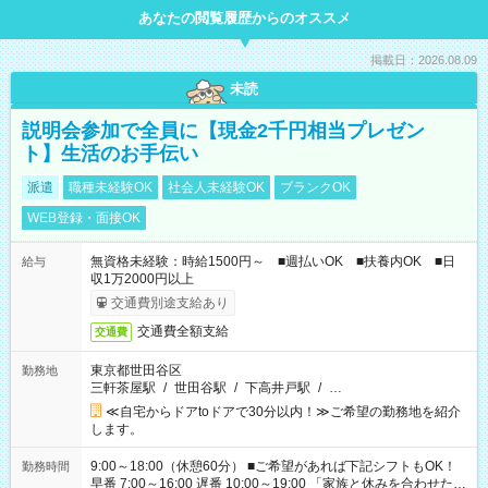
あなたの閲覧履歴からのオススメ
掲載日：2026.08.09
未読
説明会参加で全員に【現金2千円相当プレゼン
ト】生活のお手伝い
派遣
職種未経験OK
社会人未経験OK
ブランクOK
WEB登録・面接OK
無資格未経験：時給1500円～ ■週払いOK ■扶養内OK ■日
給与
収1万2000円以上
交通費別途支給あり
交通費全額支給
交通費
東京都世田谷区
勤務地
三軒茶屋駅
/
世田谷駅
/
下高井戸駅
/
…
≪自宅からドアtoドアで30分以内！≫ご希望の勤務地を紹介
します。
9:00～18:00（休憩60分） ■ご希望があれば下記シフトもOK！
勤務時間
早番 7:00～16:00 遅番 10:00～19:00 「家族と休みを合わせた