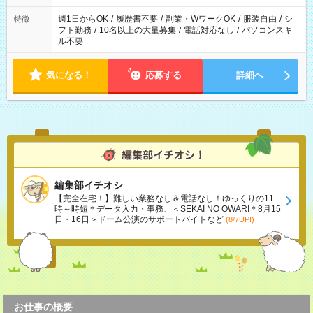
終わった際でも、その日の予定分のお給料を全支給！
週1日からOK
/
履歴書不要
/
副業・WワークOK
/
服装自由
/
シ
特徴
フト勤務
/
10名以上の大量募集
/
電話対応なし
/
パソコンスキ
ル不要
気になる！
応募する
詳細へ
編集部イチオシ
【完全在宅！】難しい業務なし＆電話なし！ゆっくりの11
時～時短＊データ入力・事務、＜SEKAI NO OWARI＊8月15
日・16日＞ドーム公演のサポートバイトなど
(8/7UP!)
お仕事の概要