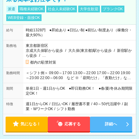
派遣
職種未経験OK
社会人未経験OK
大学生歓迎
ブランクOK
WEB登録・面接OK
時給1328円 ●昇給あり ●日払い制 ●前払い制度あり（稼働分・
給与
最大90%）
東京都新宿区
勤務地
京成大久保駅から徒歩
/
大久保(東京都)駅から徒歩
/
新宿駅か
ら徒歩
/
…
都内の駐禁対策
＜シフト例＞ 09:00～17:00 13:00～22:00 17:00～22:00 19:00
勤務時間
～23:00 22:00～06:00 など ※「昼間だけ」「夜勤だけ」など
の希望OK
単発1日・週1日からOK ●即日勤務OK！ ●春/夏/冬休み期間限
期間
定OK！
週1日からOK
/
日払いOK
/
履歴書不要
/
40～50代活躍中
/
副
特徴
業・WワークOK
/
シフト勤務
気になる！
応募する
詳細へ