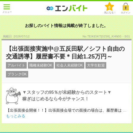
0
メニュー
気になる！
ログイン
お探しのバイト情報は掲載が終了しました。
掲載日 :2026
/
07
/
12
No.TEIKEIKT[0256]_KHN00・S01
【出張面接実施中@五反田駅／シフト自由の
交通誘導】履歴書不要＊日給1.25万円～
アルバイト
職種未経験OK
社会人未経験OK
大学生歓迎
ブランクOK
▼スタッフの95％が未経験からのスタート▼
稼ぎはじめるなら今がチャンス！
【出張面接会開催！！】出張面接会場での面接の場合は、履歴書は
...
もっとみる