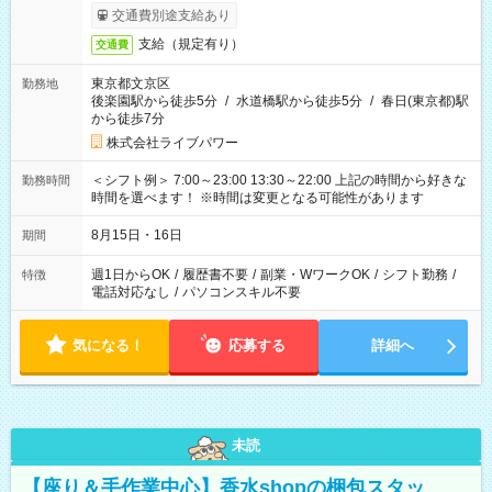
交通費別途支給あり
支給（規定有り）
交通費
東京都文京区
勤務地
後楽園駅から徒歩5分
/
水道橋駅から徒歩5分
/
春日(東京都)駅
から徒歩7分
株式会社ライブパワー
＜シフト例＞ 7:00～23:00 13:30～22:00 上記の時間から好きな
勤務時間
時間を選べます！ ※時間は変更となる可能性があります
8月15日・16日
期間
週1日からOK
/
履歴書不要
/
副業・WワークOK
/
シフト勤務
/
特徴
電話対応なし
/
パソコンスキル不要
気になる！
応募する
詳細へ
未読
【座り＆手作業中心】香水shopの梱包スタッ