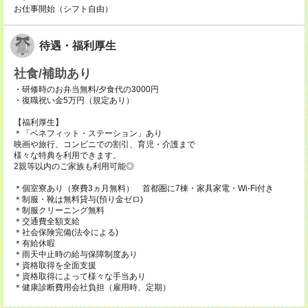
お仕事開始（シフト自由）
待遇・福利厚生
社食/補助あり
・研修時のお弁当無料/夕食代の3000円
・復職祝い金5万円（規定あり）
【福利厚生】
＊「ベネフィット・ステーション」あり
映画や旅行、コンビニでの割引、育児・介護まで
様々な特典を利用できます。
2親等以内のご家族も利用可能◎
＊個室寮あり（寮費3ヵ月無料） 首都圏に7棟・家具家電・Wi-Fi付き
＊制服・靴は無料貸与(預り金ゼロ)
＊制服クリーニング無料
＊交通費全額支給
＊社会保険完備(法令による)
＊有給休暇
＊雨天中止時の給与保障制度あり
＊資格取得を全面支援
＊資格取得によって様々な手当あり
＊健康診断費用会社負担（雇用時、定期）