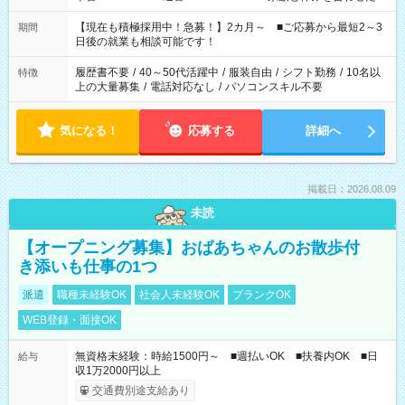
い」 「余裕を持って夕飯の準備がしたい」 「できれば残業はし
たくない」 など、ご希望を教えてくださいね。 ※Wワーク希望
【現在も積極採用中！急募！】2カ月～ ■ご応募から最短2～3
期間
の方へ 今ご覧のお仕事で希望する勤務時間と、もう1つのお仕事
日後の就業も相談可能です！
の勤務時間。 合計で週40時間を超える場合は応募できません。
履歴書不要
/
40～50代活躍中
/
服装自由
/
シフト勤務
/
10名以
特徴
上の大量募集
/
電話対応なし
/
パソコンスキル不要
気になる！
応募する
詳細へ
掲載日：2026.08.09
未読
【オープニング募集】おばあちゃんのお散歩付
き添いも仕事の1つ
派遣
職種未経験OK
社会人未経験OK
ブランクOK
WEB登録・面接OK
無資格未経験：時給1500円～ ■週払いOK ■扶養内OK ■日
給与
収1万2000円以上
交通費別途支給あり