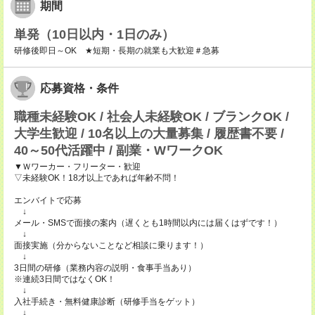
期間
単発（10日以内・1日のみ）
研修後即日～OK ★短期・長期の就業も大歓迎＃急募
応募資格・条件
職種未経験OK / 社会人未経験OK / ブランクOK /
大学生歓迎 / 10名以上の大量募集 / 履歴書不要 /
40～50代活躍中 / 副業・WワークOK
▼Ｗワーカー・フリーター・歓迎
▽未経験OK！18才以上であれば年齢不問！
エンバイトで応募
↓
メール・SMSで面接の案内（遅くとも1時間以内には届くはずです！）
↓
面接実施（分からないことなど相談に乗ります！）
↓
3日間の研修（業務内容の説明・食事手当あり）
※連続3日間ではなくOK！
↓
入社手続き・無料健康診断（研修手当をゲット）
↓