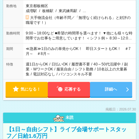
東京都板橋区
勤務地
成増駅
/
板橋駅
/
東武練馬駅
/
…
大手物流会社（年齢不問／「無理なく続けられる」と好評の
職場です！）
9:00～18:00など ■希望の時間帯を選べます！ ▼他にも様々な時
勤務時間
間帯でお仕事をご用意しています！ ＜シフト例＞ 8:30～12:00
17:00～22:00 13:00～22:00 22:00～翌6:00 など
≪急募≫1日のみの単発からOK！ 即日スタートもOK！ ＃7
期間
月～ ＃8月～
週1日からOK
/
日払いOK
/
履歴書不要
/
40～50代活躍中
/
副
特徴
業・WワークOK
/
服装自由
/
シフト勤務
/
10名以上の大量募
集
/
電話対応なし
/
パソコンスキル不要
気になる！
応募する
詳細へ
掲載日：2026.07.30
未読
【1日～自由シフト】ライブ会場サポートスタッ
フ／日給1.6万円