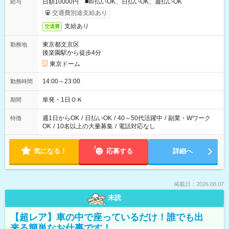
日額10000円 ■即払いOK、日払いOK、週払いOK
給与
交通費別途支給あり
支給あり
交通費
東京都文京区
勤務地
後楽園駅から徒歩4分
東京ドーム
14:00～23:00
勤務時間
単発・1日ＯＫ
期間
週1日からOK
/
日払いOK
/
40～50代活躍中
/
副業・Wワーク
特徴
OK
/
10名以上の大量募集
/
電話対応なし
気になる！
応募する
詳細へ
掲載日：2026.08.07
未読
【超レア】車の中で座っているだけ！誰でも出
来る簡単なお仕事です！