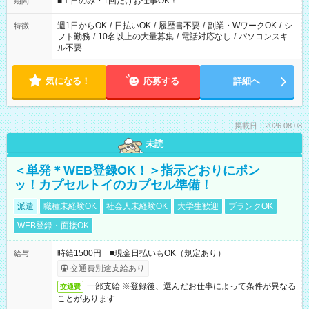
■１日のみ・1回だけお仕事OK！
期間
現場によって異なります。 ※勿論、休憩時間はあるのでご安心
ください！
週1日からOK
/
日払いOK
/
履歴書不要
/
副業・WワークOK
/
シ
特徴
フト勤務
/
10名以上の大量募集
/
電話対応なし
/
パソコンスキ
ル不要
気になる！
応募する
詳細へ
掲載日：2026.08.08
未読
＜単発＊WEB登録OK！＞指示どおりにポン
ッ！カプセルトイのカプセル準備！
派遣
職種未経験OK
社会人未経験OK
大学生歓迎
ブランクOK
WEB登録・面接OK
時給1500円 ■現金日払いもOK（規定あり）
給与
交通費別途支給あり
一部支給 ※登録後、選んだお仕事によって条件が異なる
交通費
ことがあります