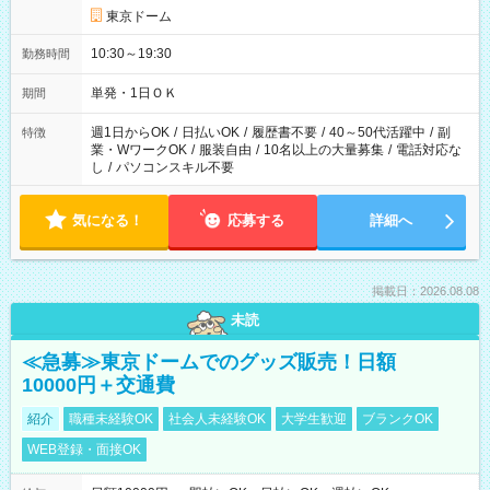
東京ドーム
10:30～19:30
勤務時間
単発・1日ＯＫ
期間
週1日からOK
/
日払いOK
/
履歴書不要
/
40～50代活躍中
/
副
特徴
業・WワークOK
/
服装自由
/
10名以上の大量募集
/
電話対応な
し
/
パソコンスキル不要
気になる！
応募する
詳細へ
掲載日：2026.08.08
未読
≪急募≫東京ドームでのグッズ販売！日額
10000円＋交通費
紹介
職種未経験OK
社会人未経験OK
大学生歓迎
ブランクOK
WEB登録・面接OK