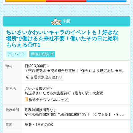
未読
ちいさいかわいいキャラのイベントも！好きな
場所で働ける☆来社不要！働いたその日に給料
もらえる◎/T1
アルバイト
職種未経験OK
日給13,000円～
給与
＋交通費支給 ★交通費全額支給！ ┗案件により規定あり ★日払
いOK！（規定あり） ┗働いたその日に現金GET♪ お仕事後はコ
交通費別途支給あり
ンビニATMから 日払い分を引き落とせます！ 【試用期間】試
用期間なし
さいたま市大宮区
勤務地
埼玉県さいたま市大宮区錦町（最寄り駅：大宮駅）
株式会社ワンベルウッズ
勤務時間は指定なし
勤務時間
変形労働時間制 想定労働時間160時間/月 【シフト例】 ・8：00
～21：00
単発・1日のみOK
期間