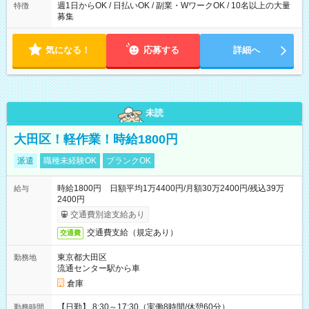
週1日からOK / 日払いOK / 副業・WワークOK / 10名以上の大量
特徴
募集
気になる！
応募する
詳細へ
未読
大田区！軽作業！時給1800円
派遣
職種未経験OK
ブランクOK
時給1800円 日額平均1万4400円/月額30万2400円/残込39万
給与
2400円
交通費別途支給あり
交通費支給（規定あり）
交通費
東京都大田区
勤務地
流通センター駅から車
倉庫
【日勤】 8:30～17:30（実働8時間/休憩60分）
勤務時間