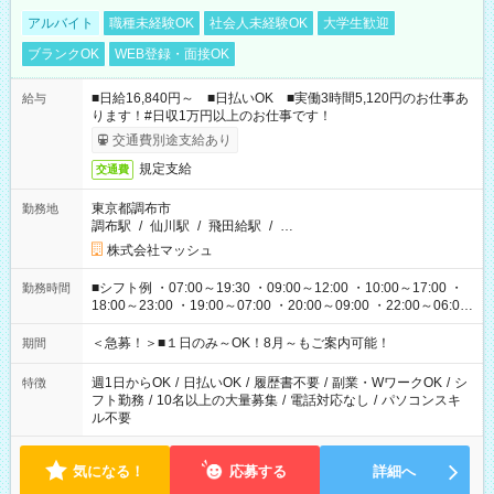
アルバイト
職種未経験OK
社会人未経験OK
大学生歓迎
ブランクOK
WEB登録・面接OK
■日給16,840円～ ■日払いOK ■実働3時間5,120円のお仕事あ
給与
ります！#日収1万円以上のお仕事です！
交通費別途支給あり
規定支給
交通費
東京都調布市
勤務地
調布駅
/
仙川駅
/
飛田給駅
/
…
株式会社マッシュ
■シフト例 ・07:00～19:30 ・09:00～12:00 ・10:00～17:00 ・
勤務時間
18:00～23:00 ・19:00～07:00 ・20:00～09:00 ・22:00～06:00
etc ★最短で3時間で5,120円のお仕事から 15時間で2万円近く稼
げるお仕事も！ ご希望のお時間に合わせてご紹介！ ※シフトは
＜急募！＞■１日のみ～OK！8月～もご案内可能！
期間
現場によって異なります。 ※勿論、休憩時間はあるのでご安心
ください！
週1日からOK
/
日払いOK
/
履歴書不要
/
副業・WワークOK
/
シ
特徴
フト勤務
/
10名以上の大量募集
/
電話対応なし
/
パソコンスキ
ル不要
気になる！
応募する
詳細へ