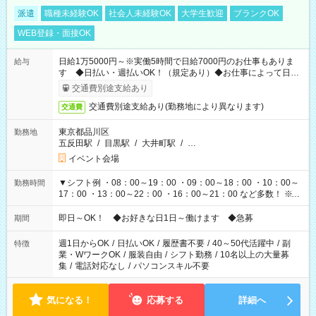
派遣
職種未経験OK
社会人未経験OK
大学生歓迎
ブランクOK
WEB登録・面接OK
日給1万5000円～※実働5時間で日給7000円のお仕事もありま
給与
す ◆日払い・週払いOK！（規定あり）◆お仕事によって日給
も異なります
交通費別途支給あり
交通費別途支給あり(勤務地により異なります)
交通費
東京都品川区
勤務地
五反田駅
/
目黒駅
/
大井町駅
/
…
イベント会場
▼シフト例 ・08：00～19：00 ・09：00～18：00 ・10：00～
勤務時間
17：00 ・13：00～22：00 ・16：00～21：00 など多数！ ※お
仕事により勤務時間が異なります
即日～OK！ ◆お好きな日1日～働けます ◆急募
期間
週1日からOK
/
日払いOK
/
履歴書不要
/
40～50代活躍中
/
副
特徴
業・WワークOK
/
服装自由
/
シフト勤務
/
10名以上の大量募
集
/
電話対応なし
/
パソコンスキル不要
気になる！
応募する
詳細へ