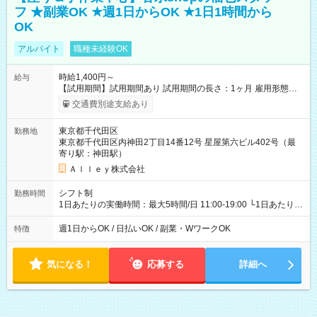
フ ★副業OK ★週1日からOK ★1日1時間から
OK
アルバイト
職種未経験OK
時給1,400円～
給与
【試用期間】試用期間あり 試用期間の長さ：1ヶ月 雇用形態、
給与は本採用時と同じです。
交通費別途支給あり
東京都千代田区
勤務地
東京都千代田区内神田2丁目14番12号 星屋第六ビル402号（最
寄り駅：神田駅）
Ａｌｌｅｙ株式会社
シフト制
勤務時間
1日あたりの実働時間：最大5時間/日 11:00-19:00 └1日あたりの
実働時間：1-5時間 └上記の時間帯内であれば、いつでも勤務可
能！ └平日・土曜日の中で、お好きな曜日でご勤務いただけま
週1日からOK / 日払いOK / 副業・WワークOK
特徴
す！ 【シフト例】 ・11:00～14:00 ・16:30～19:00 ・13:00～
18:00 などのように、自由な働き方が可能なお仕事です！
気になる！
応募する
詳細へ