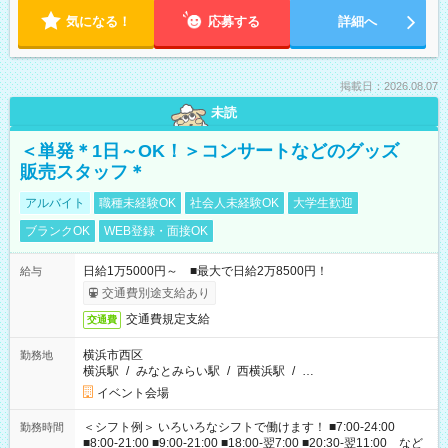
気になる！
応募する
詳細へ
掲載日：2026.08.07
未読
＜単発＊1日～OK！＞コンサートなどのグッズ
販売スタッフ＊
アルバイト
職種未経験OK
社会人未経験OK
大学生歓迎
ブランクOK
WEB登録・面接OK
日給1万5000円～ ■最大で日給2万8500円！
給与
交通費別途支給あり
交通費規定支給
交通費
横浜市西区
勤務地
横浜駅
/
みなとみらい駅
/
西横浜駅
/
…
イベント会場
＜シフト例＞ いろいろなシフトで働けます！ ■7:00-24:00
勤務時間
■8:00-21:00 ■9:00-21:00 ■18:00-翌7:00 ■20:30-翌11:00 など