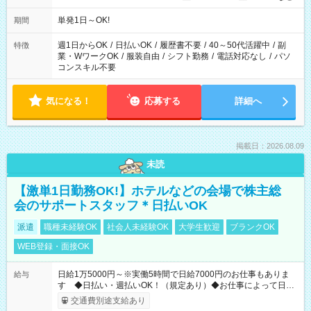
単発1日～OK!
期間
週1日からOK
/
日払いOK
/
履歴書不要
/
40～50代活躍中
/
副
特徴
業・WワークOK
/
服装自由
/
シフト勤務
/
電話対応なし
/
パソ
コンスキル不要
気になる！
応募する
詳細へ
掲載日：2026.08.09
未読
【激単1日勤務OK!】ホテルなどの会場で株主総
会のサポートスタッフ＊日払いOK
派遣
職種未経験OK
社会人未経験OK
大学生歓迎
ブランクOK
WEB登録・面接OK
日給1万5000円～※実働5時間で日給7000円のお仕事もありま
給与
す ◆日払い・週払いOK！（規定あり）◆お仕事によって日給
も異なります
交通費別途支給あり