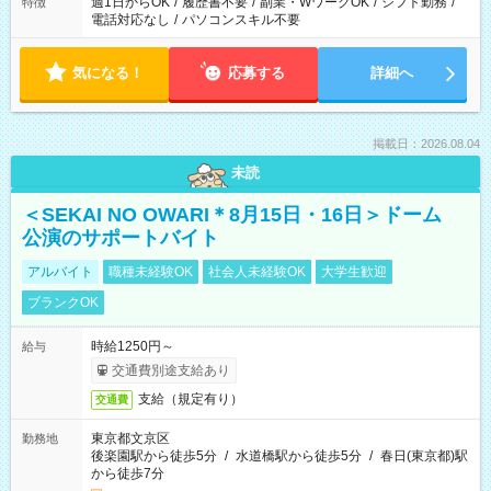
週1日からOK
/
履歴書不要
/
副業・WワークOK
/
シフト勤務
/
特徴
電話対応なし
/
パソコンスキル不要
気になる！
応募する
詳細へ
掲載日：2026.08.04
未読
＜SEKAI NO OWARI＊8月15日・16日＞ドーム
公演のサポートバイト
アルバイト
職種未経験OK
社会人未経験OK
大学生歓迎
ブランクOK
時給1250円～
給与
交通費別途支給あり
支給（規定有り）
交通費
東京都文京区
勤務地
後楽園駅から徒歩5分
/
水道橋駅から徒歩5分
/
春日(東京都)駅
から徒歩7分