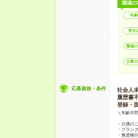
職場の
年齢
男女
職場の
仕事の
応募資格・条件
社会人未経
履歴書不要
登録・面
＼年齢不問
・介護の
・ブランク
・無資格O