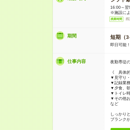
16:00～翌
※施設に
残
残業時間
期間
短期（3
即日可能！
仕事内容
夜勤専従
《 具体
▼見守り
▼記録業
▼夕食、
▼トイレ
▼その他
など
しっかりと
ブランク