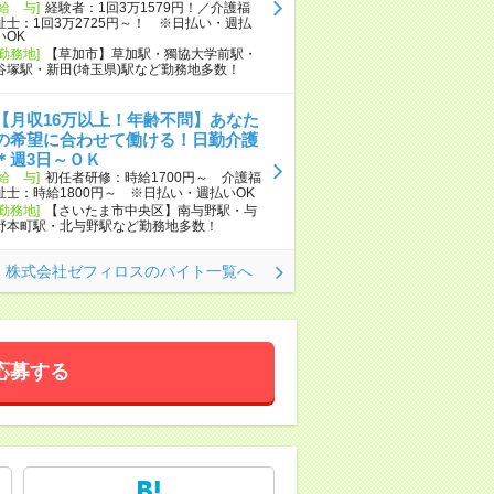
[給 与]
経験者：1回3万1579円！／介護福
祉士：1回3万2725円～！ ※日払い・週払
いOK
[勤務地]
【草加市】草加駅・獨協大学前駅・
谷塚駅・新田(埼玉県)駅など勤務地多数！
【月収16万以上！年齢不問】あなた
の希望に合わせて働ける！日勤介護
＊週3日～ＯＫ
[給 与]
初任者研修：時給1700円～ 介護福
祉士：時給1800円～ ※日払い・週払いOK
[勤務地]
【さいたま市中央区】南与野駅・与
野本町駅・北与野駅など勤務地多数！
株式会社ゼフィロスのバイト一覧へ
応募する