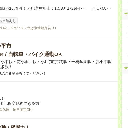
回3万1579円！／介護福祉士：1回3万2725円～！ ※日払い・
途支給あり
支給（※ガソリン代は別途規定あり）
小平市
K / 自転車・バイク通勤OK
小平駅・花小金井駅・小川(東京都)駅・一橋学園駅・新小平駅
地多数！
地のご希望を教えてください！
K！
10回程度勤務できる方
望休暇、曜日固定OK！
務 / 残業なし