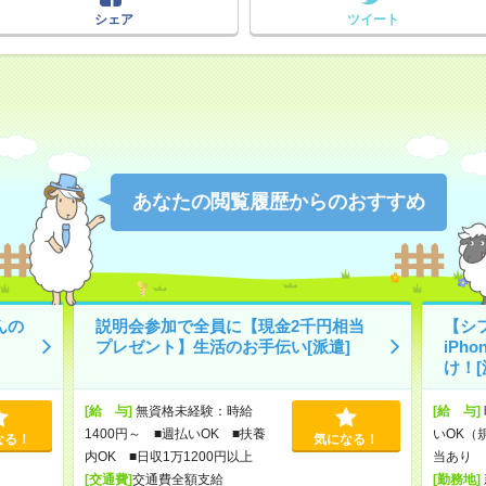
シェア
ツイート
あなたの閲覧履歴からのおすすめ
んの
説明会参加で全員に【現金2千円相当
【シ
プレゼント】生活のお手伝い[派遣]
iPh
け！[
[給 与]
無資格未経験：時給
[給 与]
1400円～ ■週払いOK ■扶養
いOK（
なる！
気になる！
内OK ■日収1万1200円以上
当あり 
[交通費]
交通費全額支給
[勤務地]