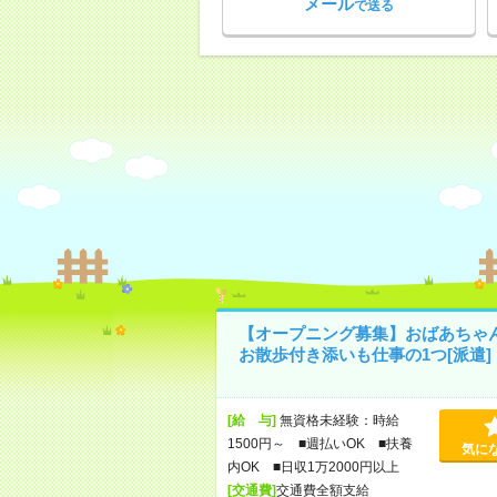
メール
で送る
【オープニング募集】おばあちゃ
お散歩付き添いも仕事の1つ[派遣]
[給 与]
無資格未経験：時給
1500円～ ■週払いOK ■扶養
気に
内OK ■日収1万2000円以上
[交通費]
交通費全額支給