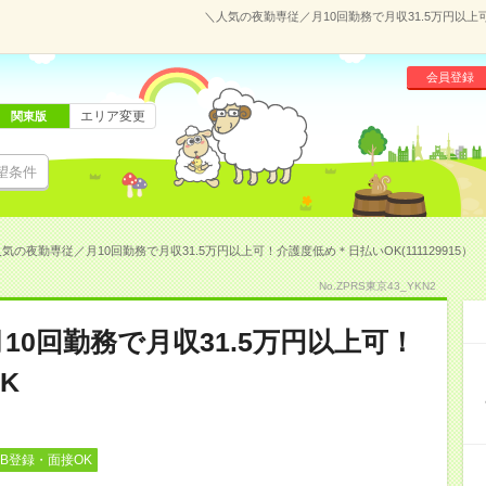
＼人気の夜勤専従／月10回勤務で月収31.5万円以上可
会員登録
エリア変更
関東版
望条件
気の夜勤専従／月10回勤務で月収31.5万円以上可！介護度低め＊日払いOK(111129915）
No.ZPRS東京43_YKN2
10回勤務で月収31.5万円以上可！
K
EB登録・面接OK