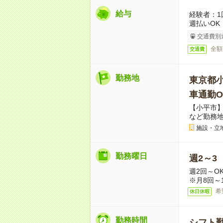
給与
経験者：1
週払いOK
交通費別
全額
交通費
勤務地
東京都
車通勤O
【小平市】
など勤務
施設・立
勤務曜日
週2～3
週2回～O
※月8回～
希
休日休暇
勤務時間
シフト勤