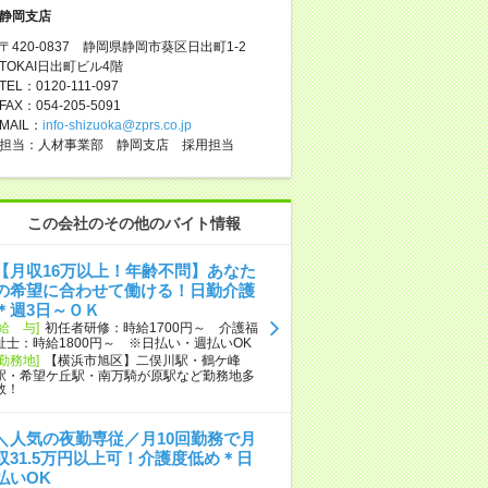
静岡支店
〒420-0837 静岡県静岡市葵区日出町1-2
TOKAI日出町ビル4階
TEL：0120-111-097
FAX：054-205-5091
MAIL：
info-shizuoka@zprs.co.jp
担当：人材事業部 静岡支店 採用担当
この会社のその他のバイト情報
【月収16万以上！年齢不問】あなた
の希望に合わせて働ける！日勤介護
＊週3日～ＯＫ
[給 与]
初任者研修：時給1700円～ 介護福
祉士：時給1800円～ ※日払い・週払いOK
[勤務地]
【横浜市旭区】二俣川駅・鶴ケ峰
駅・希望ケ丘駅・南万騎が原駅など勤務地多
数！
＼人気の夜勤専従／月10回勤務で月
収31.5万円以上可！介護度低め＊日
払いOK