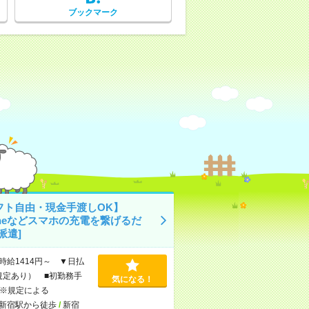
ブックマーク
フト自由・現金手渡しOK】
oneなどスマホの充電を繋げるだ
派遣]
時給1414円～ ▼日払
規定あり） ■初勤務手
気になる！
※規定による
新宿駅から徒歩
/
新宿