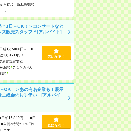
から徒歩
/
高田馬場駅
/
…
発＊1日～OK！＞コンサートなど
ッズ販売スタッフ＊[アルバイト]
日給1万5000円～ ■
給2万8500円！
気になる！
交通費規定支給
横浜駅
/
みなとみらい
浜駅
/
…
日～OK！＞あの有名企業も！展示
株主総会のお手伝い！[アルバイ
■日給16,840円～ ■日
■実働3時間5,120円の
気になる！
ります！