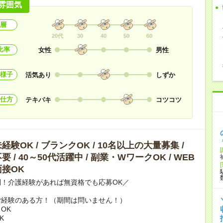
雰囲気
層
20代
30
40
50
60
比率
女性
男性
様子
活気あり
しずか
仕方
テキパキ
コツコツ
験OK / ブランクOK / 10名以上の大量募集 /
 / 40～50代活躍中 / 副業・WワークOK / WEB
接OK
！介護経験があれば無資格でも応募OK／
ご経験のある方！（期間は問いません！）
OK
K