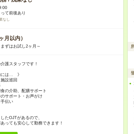
9:00
よって前後あり
業なし
ヶ月以内）
まずはお試し2ヶ月～
の介護スタッフです！
的には… 》
・施設巡回
務
朝食の介助、配膳サポート
時のサポート・お声がけ
お手伝い
したOJTがあるので、
があっても安心して勤務できます！