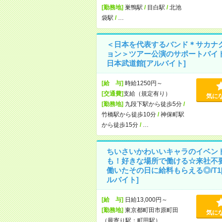
[勤務地]
巣鴨駅
/
目白駅
/
北池
袋駅
/
…
＜日本を代表するバンド＊サカナ
ョン＞ツアー公演のサポートバイ
日本武道館[アルバイト]
[給 与]
時給1250円～
[交通費]
支給（規定有り）
気に
[勤務地]
九段下駅から徒歩5分
/
竹橋駅から徒歩10分
/
神保町駅
から徒歩15分
/
…
ちいさいかわいいキャラのイベン
も！好きな場所で働ける☆来社不
働いたその日に給料もらえる◎/T1
ルバイト]
[給 与]
日給13,000円～
[勤務地]
東京都町田市原町田
気に
（最寄り駅：町田駅）