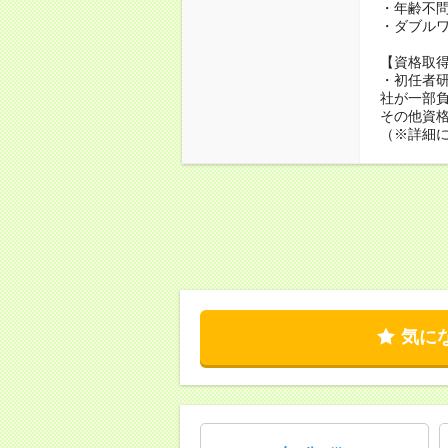
・年齢不
・ダブルワ
【資格取
・初任者
社が一部
その他資
（※詳細
気に