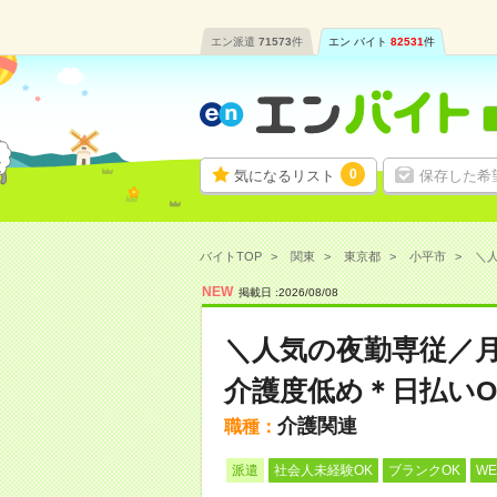
エン派遣
71573
件
エン バイト
82531
件
0
気になるリスト
保存した希
バイトTOP
関東
東京都
小平市
＼人
NEW
掲載日 :
2026
/
08
/
08
＼人気の夜勤専従／月
介護度低め＊日払いO
介護関連
職種：
派遣
社会人未経験OK
ブランクOK
W