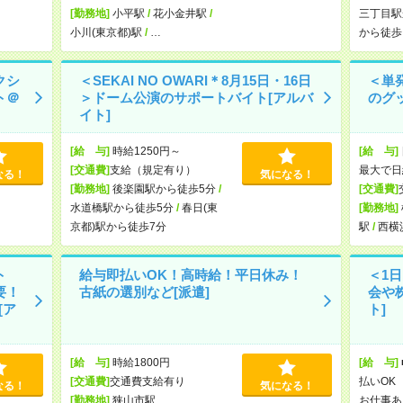
[勤務地]
小平駅
/
花小金井駅
/
三丁目駅
小川(東京都)駅
/
…
から徒歩
クシ
＜SEKAI NO OWARI＊8月15日・16日
＜単
ト＠
＞ドーム公演のサポートバイト[アルバ
のグ
イト]
[給 与]
時給1250円～
[給 与]
[交通費]
支給（規定有り）
最大で日
なる！
気になる！
[勤務地]
後楽園駅から徒歩5分
/
[交通費]
水道橋駅から徒歩5分
/
春日(東
[勤務地]
京都)駅から徒歩7分
駅
/
西横
ト
給与即払いOK！高時給！平日休み！
＜1
要！
古紙の選別など[派遣]
会や
[ア
ト]
[給 与]
時給1800円
[給 与]
[交通費]
交通費支給有り
払いOK 
なる！
気になる！
[勤務地]
狭山市駅
お仕事あ