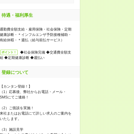
待遇・福利厚生
通勤費全額支給・雇用保険・社会保険・定期
健康診断・＊インフルエンザ予防接種補助・
有給休暇・＊週払（給与前払サービス）
◆社会保険完備 ◆交通費全額支
ポイント！
給 ◆定期健康診断 ◆週払い
登録について
【カンタン登録！】
（1）応募後、弊社からお電話・メール・
SMSにてご連絡！
（2）ご面談を実施！
来社またはお電話にて詳しい求人のご案内を
いたします。
（3）施設見学