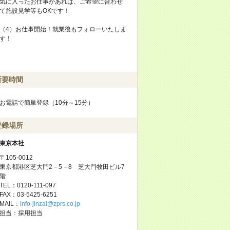
気に入ったお仕事があれば、ご希望に合わせ
て施設見学等もOKです！
（4）お仕事開始！就業後もフォローいたしま
す！
所要時間
お電話で簡単登録（10分～15分）
登録場所
東京本社
〒105-0012
東京都港区芝大門2－5－8 芝大門牧田ビル7
階
TEL：0120-111-097
FAX：03-5425-6251
MAIL：
info-jinzai@zprs.co.jp
担当：採用担当