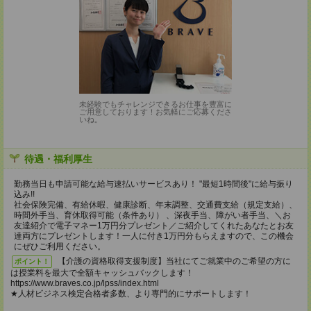
未経験でもチャレンジできるお仕事を豊富に
ご用意しております！お気軽にご応募くださ
いね。
待遇・福利厚生
勤務当日も申請可能な給与速払いサービスあり！ "最短1時間後"に給与振り
込み!!
社会保険完備、有給休暇、健康診断、年末調整、交通費支給（規定支給）、
時間外手当、育休取得可能（条件あり） 、深夜手当、障がい者手当、＼お
友達紹介で電子マネー1万円分プレゼント／ご紹介してくれたあなたとお友
達両方にプレゼントします！一人に付き1万円分もらえますので、この機会
にぜひご利用ください。
【介護の資格取得支援制度】当社にてご就業中のご希望の方に
ポイント！
は授業料を最大で全額キャッシュバックします！
https://www.braves.co.jp/lpss/index.html
★人材ビジネス検定合格者多数、より専門的にサポートします！