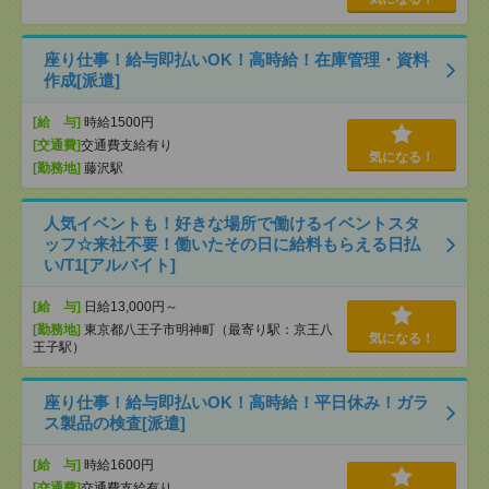
座り仕事！給与即払いOK！高時給！在庫管理・資料
作成[派遣]
[給 与]
時給1500円
[交通費]
交通費支給有り
気になる！
[勤務地]
藤沢駅
人気イベントも！好きな場所で働けるイベントスタ
ッフ☆来社不要！働いたその日に給料もらえる日払
い/T1[アルバイト]
[給 与]
日給13,000円～
[勤務地]
東京都八王子市明神町（最寄り駅：京王八
気になる！
王子駅）
座り仕事！給与即払いOK！高時給！平日休み！ガラ
ス製品の検査[派遣]
[給 与]
時給1600円
[交通費]
交通費支給有り