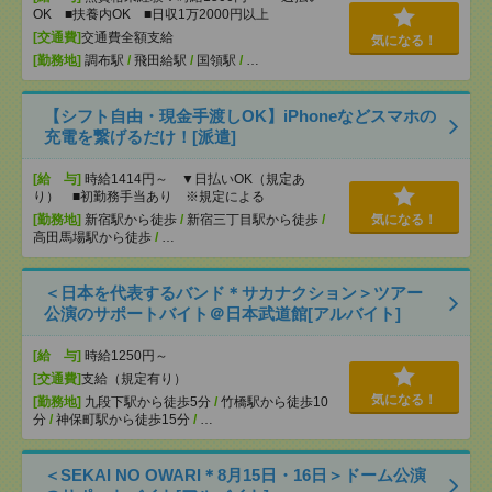
OK ■扶養内OK ■日収1万2000円以上
[交通費]
交通費全額支給
気になる！
[勤務地]
調布駅
/
飛田給駅
/
国領駅
/
…
【シフト自由・現金手渡しOK】iPhoneなどスマホの
充電を繋げるだけ！[派遣]
[給 与]
時給1414円～ ▼日払いOK（規定あ
り） ■初勤務手当あり ※規定による
[勤務地]
新宿駅から徒歩
/
新宿三丁目駅から徒歩
/
気になる！
高田馬場駅から徒歩
/
…
＜日本を代表するバンド＊サカナクション＞ツアー
公演のサポートバイト＠日本武道館[アルバイト]
[給 与]
時給1250円～
[交通費]
支給（規定有り）
気になる！
[勤務地]
九段下駅から徒歩5分
/
竹橋駅から徒歩10
分
/
神保町駅から徒歩15分
/
…
＜SEKAI NO OWARI＊8月15日・16日＞ドーム公演