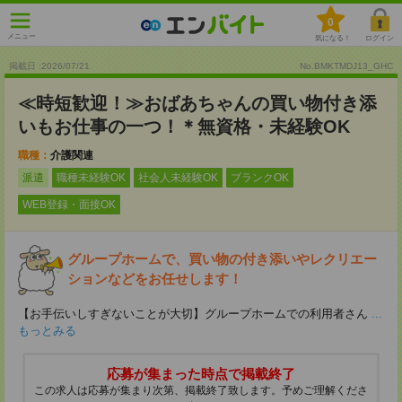
0
メニュー
気になる！
ログイン
掲載日 :2026
/
07
/
21
No.BMKTMDJ13_GHC
≪時短歓迎！≫おばあちゃんの買い物付き添
いもお仕事の一つ！＊無資格・未経験OK
職種：
介護関連
派遣
職種未経験OK
社会人未経験OK
ブランクOK
WEB登録・面接OK
グループホームで、買い物の付き添いやレクリエー
ションなどをお任せします！
【お手伝いしすぎないことが大切】グループホームでの利用者さん
...
もっとみる
応募が集まった時点で掲載終了
この求人は応募が集まり次第、掲載終了致します。予めご理解くださ