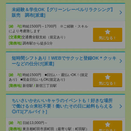
未経験＆学生OK【グリーンレーベルリラクシング】
販売 調布[派遣]
[給 与]
時給1500円～1700円 ※ご経験・スキル
により考慮致します
[交通費]
交通費全額支給（規定あり）
気になる！
[勤務地]
調布駅から徒歩1分
短時間シフトあり！WEBでサクッと登録OK＊クッキ
ーなどの仕分け[派遣]
[給 与]
時給1500円 ■日払い・週払いOK！(規定
あり) ■現金日払いもOK(規定あり)
気になる！
[勤務地]
新宿駅
/
新宿三丁目駅
ちいさいかわいいキャラのイベントも！好きな場所
で働ける☆来社不要！働いたその日に給料もらえる
◎/T1[アルバイト]
[給 与]
日給13,000円～
[勤務地]
東京都町田市原町田（最寄り駅：町田駅）
気になる！