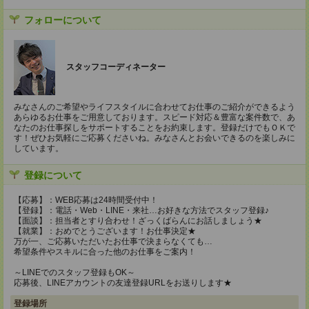
フォローについて
スタッフコーディネーター
みなさんのご希望やライフスタイルに合わせてお仕事のご紹介ができるよう
あらゆるお仕事をご用意しております。スピード対応＆豊富な案件数で、あ
なたのお仕事探しをサポートすることをお約束します。登録だけでもＯＫで
す！ぜひお気軽にご応募くださいね。みなさんとお会いできるのを楽しみに
しています。
登録について
【応募】：WEB応募は24時間受付中！
【登録】：電話・Web・LINE・来社…お好きな方法でスタッフ登録♪
【面談】：担当者とすり合わせ！ざっくばらんにお話しましょう★
【就業】：おめでとうございます！お仕事決定★
万が一、ご応募いただいたお仕事で決まらなくても…
希望条件やスキルに合った他のお仕事をご案内！
～LINEでのスタッフ登録もOK～
応募後、LINEアカウントの友達登録URLをお送りします★
登録場所