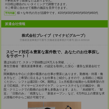
※事前見学で面接などはありません。
※日程は都合のいいタイミングで調整できます。
※ご希望に合わせて複数の施設を見学できます。
様々な年代の方が活躍中です。#20代#30代#40代#50代#60代
平均年齢
派遣会社情報
株式会社ブレイブ（マイナビグループ）
労働者派遣事業許可番号:労働者派遣事業許可番号:派13-305018
スピード対応＆豊富な案件数で、あなたのお仕事探し
をサポート！
選ばれ続けて..スタッフ登録数は24万人を突破、、、、
厚生労働省「優良派遣事業者」の認定を取得した安心・優良な派遣会社で
す。
関東圏内を中心に介護や看護のお仕事が豊富にあります。勤務地・待遇・働
き方など、ご希望に沿えるようお仕事をご紹介しますので、お気軽にご相談
ください。シフトは週2回～OK。期間は、1ヵ月程度の短期から長期希望の方
まで応相談。デイサービスやデイケア、ショートステイなどの施設や、病
院・クリニックでの勤務のお仕事も多数あります。また、「未経験可」「駅
近」「日勤のみ」「残業なし」「新規オープン」など、6万件以上の豊富な求
人情報の中からご紹介可能です。