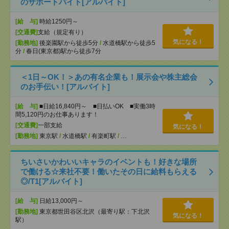
のサポートバイト[アルバイト]
[給 与]
時給1250円～
[交通費]
支給（規定有り）
気になる！
[勤務地]
後楽園駅から徒歩5分
/
水道橋駅から徒歩5
分
/
春日(東京都)駅から徒歩7分
＜1日～OK！＞あの有名企業も！展示会や株主総会
のお手伝い！[アルバイト]
[給 与]
■日給16,840円～ ■日払いOK ■実働3時
間5,120円のお仕事あります！
[交通費]
一部支給
気になる！
[勤務地]
東京駅
/
水道橋駅
/
有楽町駅
/
…
ちいさいかわいいキャラのイベントも！好きな場所
で働ける☆来社不要！働いたその日に給料もらえる
◎/T1[アルバイト]
[給 与]
日給13,000円～
[勤務地]
東京都世田谷区北沢（最寄り駅：下北沢
気になる！
駅）