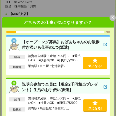
TEL：0120514202
担当：採用担当：川野
【MD柏支店】
×
〒277-0852
どちらのお仕事が気になりますか？
千葉県柏市旭町1-12-2 エレル柏ビル6F
TEL：0120514202
担当：採用担当：渡辺
1
/10
【MD千葉支店】
【オープニング募集】おばあちゃんのお散歩
〒260-0015
付き添いも仕事の1つ[派遣]
千葉県千葉市中央区富士見1-15-9 朝日生命千葉ビル4F
TEL：0120514202
無資格未経験：時給1500円～ ■週払
給与
担当：採用担当：椿森
いOK ■扶養内OK ■日収1万2000円
以上
巣鴨駅 / 目白駅 / 北池袋駅 / …
気になる!
【MD東京支店】
勤務地
〒163-0630
東京都新宿区西新宿1-25-1 新宿センタービル30F
TEL：0120514202
説明会参加で全員に【現金2千円相当プレゼ
担当：採用担当：三輪
ント】生活のお手伝い[派遣]
【MD新宿支店】
〒163-0630
無資格未経験：時給1500円～ ■週払
給与
東京都新宿区西新宿1-25-1 新宿センタービル30F
いOK ■扶養内OK ■日収1万2000円
TEL：0120514202
以上
調布駅 / 飛田給駅 / 国領駅 / …
気になる!
担当：採用担当：西川
勤務地