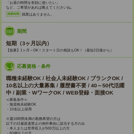
「お昼の時間を有効に使いたい」
など、ご希望があれば教えてくださいね。
残業はありません。
残業時間
期間
短期（3ヶ月以内）
【急募】1ヶ月～OK！スタート日の相談もOK！（最短2日後から）
応募資格・条件
職種未経験OK / 社会人未経験OK / ブランクOK /
10名以上の大量募集 / 履歴書不要 / 40～50代活躍
中 / 副業・WワークOK / WEB登録・面接OK
≪募集条件≫
・無資格未経験OK
・10名以上採用
※週16時間未満の勤務希望の方は
以下の日雇派遣禁止の例外事由に該当する方のみ
・本人または世帯収入が500万以上の方
・60歳以上の方