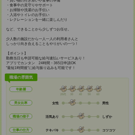
・買い物の付き添いや食事の準備
・食事中の見守りやサポート
・お掃除や洗濯のお手伝い
・入浴やトイレのお手伝い
・レクレーションを一緒に楽しんだり
など、できることから少しずつお任せ。
少人数の施設だから一人一人の利用者さんと
しっかり向き合えることもやりがいの一つ！
【ポイント】
勤務当日も申請可能な給与速払いサービスあり！
アプリでカンタン 24時間・365日申請OK
"最短1時間後"に給与振り込みも可能です！
職場の雰囲気
年齢層
20代
30
40
50
60
男女比率
女性
男性
職場の様子
活気あり
しずか
仕事の仕方
テキパキ
コツコツ