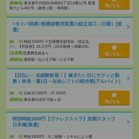
[勤務地]
東京都千代田区内神田2丁目14番12号 星屋
気になる！
第六ビル402号（最寄り駅：神田駅）
<タイパ抜群>医療診断用装置の組立加工（日勤）[派
遣]
[給 与]
時給1500円 ※交通費全額支給（規定あ
り） 【月収例】26.2万円（20日勤務＋残業20h）
[交通費]
交通費支給あり
気になる！
[勤務地]
豊田駅
/
北八王子駅
/
八王子駅
【日払い・未経験歓迎！】稼ぎたい日にサクッと勤
務！単発・週1日～自由シフトの軽作業[アルバイト]
[給 与]
日給10,305円～37,204円
[勤務地]
東京都渋谷区千駄ヶ谷
気になる！
特別時給1800円【ヴァレクストラ】短期スタッフ
日本橋[派遣]
[給 与]
時給1800円 ※ご経験・スキルにより優