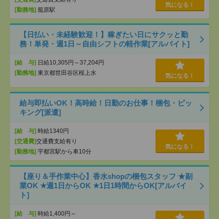
気になる！
[勤務地]
籠原駅
【日払い・未経験歓迎！】稼ぎたい日にサクッと勤
務！単発・週1日～自由シフトの軽作業[アルバイト]
[給 与]
日給10,305円～37,204円
[勤務地]
東京都世田谷区桜上水
気になる！
給与即払いOK！高時給！日勤のお仕事！梱包・ピッ
キング[派遣]
[給 与]
時給1340円
[交通費]
交通費支給有り
気になる！
[勤務地]
宇都宮駅から車10分
【座り＆手作業中心】香水shopの梱包スタッフ ★副
業OK ★週1日からOK ★1日1時間からOK[アルバイ
ト]
[給 与]
時給1,400円～