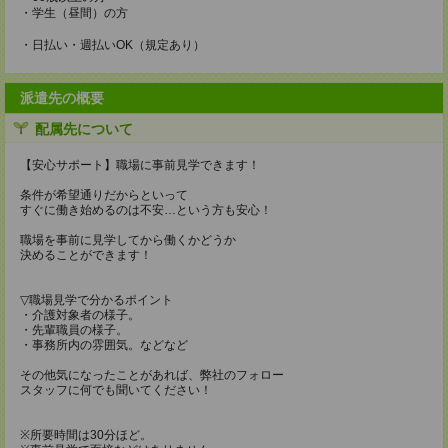
・学生（昼間）の方
・日払い・週払いOK（規定あり）
派遣先の概要
配属先について
【安心サポート】職場に事前見学できます！
条件が希望通りだからといって
すぐに働き始めるのは不安…という方も安心！
職場を事前に見学してから働くかどうか
決めることができます！
▽職場見学で分かるポイント
・介護対象者の様子。
・先輩職員の様子。
・事務所内の雰囲気。などなど
その他気になったことがあれば、弊社のフォロー
スタッフに何でも聞いてください！
※所要時間は30分ほど。