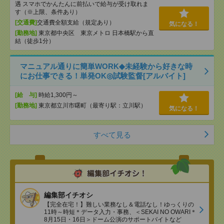
遇 スマホでかんたんに前払いで給与が受け取れま
す（※上限、条件あり）
[交通費]
交通費全額支給（規定あり）
気になる！
[勤務地]
東京都中央区 東京メトロ 日本橋駅から直
結（徒歩1分）
マニュアル通りに簡単WORK◆未経験から好きな時
にお仕事できる！単発OK◎試験監督[アルバイト]
[給 与]
時給1,300円～
[勤務地]
東京都立川市曙町（最寄り駅：立川駅）
気になる！
すべて見る
編集部イチオシ
【完全在宅！】難しい業務なし＆電話なし！ゆっくりの
11時～時短＊データ入力・事務、＜SEKAI NO OWARI＊
8月15日・16日＞ドーム公演のサポートバイトなど