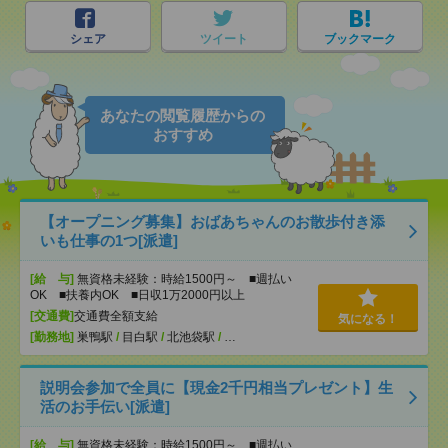
シェア
ツイート
ブックマーク
あなたの閲覧履歴からの
おすすめ
【オープニング募集】おばあちゃんのお散歩付き添
いも仕事の1つ[派遣]
[給 与]
無資格未経験：時給1500円～ ■週払い
OK ■扶養内OK ■日収1万2000円以上
[交通費]
交通費全額支給
気になる！
[勤務地]
巣鴨駅
/
目白駅
/
北池袋駅
/
…
説明会参加で全員に【現金2千円相当プレゼント】生
活のお手伝い[派遣]
[給 与]
無資格未経験：時給1500円～ ■週払い