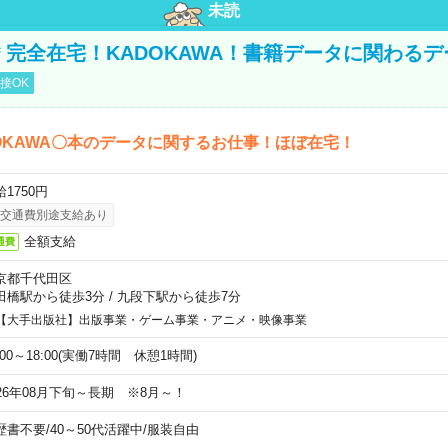
未読
円＊完全在宅！KADOKAWA！書籍データに関わる
接OK
OKAWA〇本のデータに関するお仕事！ほぼ在宅！
1750円
交通費別途支給あり
全額支給
通費
京都千代田区
田橋駅から徒歩3分
/
九段下駅から徒歩7分
【大手出版社】出版事業・ゲーム事業・アニメ・映像事業
:00～18:00(実働7時間 休憩1時間)
026年08月下旬～長期 ※8月～！
歴書不要
/
40～50代活躍中
/
服装自由