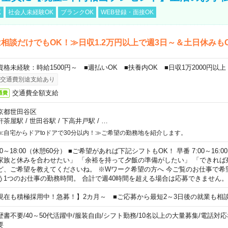
K
社会人未経験OK
ブランクOK
WEB登録・面接OK
相談だけでもOK！≫日収1.2万円以上で週3日～＆土日休みも
資格未経験：時給1500円～ ■週払いOK ■扶養内OK ■日収1万2000円以上
交通費別途支給あり
交通費全額支給
通費
京都世田谷区
軒茶屋駅
/
世田谷駅
/
下高井戸駅
/
…
≪自宅からドアtoドアで30分以内！≫ご希望の勤務地を紹介します。
00～18:00（休憩60分） ■ご希望があれば下記シフトもOK！ 早番 7:00～16:00 遅
家族と休みを合わせたい」 「余裕を持って夕飯の準備がしたい」 「できれば
ど、ご希望を教えてくださいね。 ※Wワーク希望の方へ 今ご覧のお仕事で希
う1つのお仕事の勤務時間。 合計で週40時間を超える場合は応募できません。
現在も積極採用中！急募！】2カ月～ ■ご応募から最短2～3日後の就業も相
歴書不要
/
40～50代活躍中
/
服装自由
/
シフト勤務
/
10名以上の大量募集
/
電話対応
要