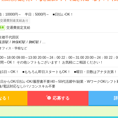
給：10000円～ 半日：5000円～ ■日払いOK！
交通費別途支給あり
交通費規定支給
通費
京都千代田区
葉原駅
/
神保町駅
/
麹町駅
/
…
オフィス・学校など
:00～18:00 09:00～13:00 20:00～24：00 22：00～31:00 20:00～24：00 2
時間～OK！ その他シフトもございます！ お気軽にご相談ください！
短1日～OK！ ■もちろん即日スタートもOK！ ■曜日・日数はアナタ次第！
1日からOK
/
日払いOK
/
履歴書不要
/
40～50代活躍中
/
副業・WワークOK
/
シフト
集
/
電話対応なし
/
パソコンスキル不要
なる！
応募する
詳