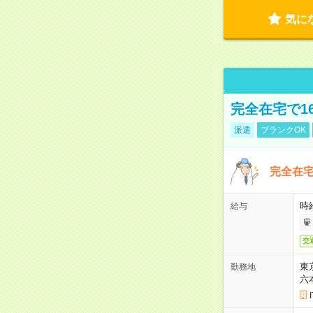
気に
完全在宅で1
派遣
ブランクOK
完全在宅
時
給与
交
東
勤務地
六