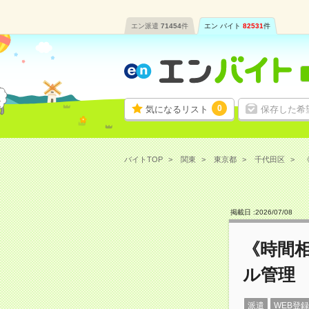
エン派遣
71454
件
エン バイト
82531
件
0
気になるリスト
保存した希
バイトTOP
関東
東京都
千代田区
掲載日 :
2026
/
07
/
08
《時間
ル管理
派遣
WEB登