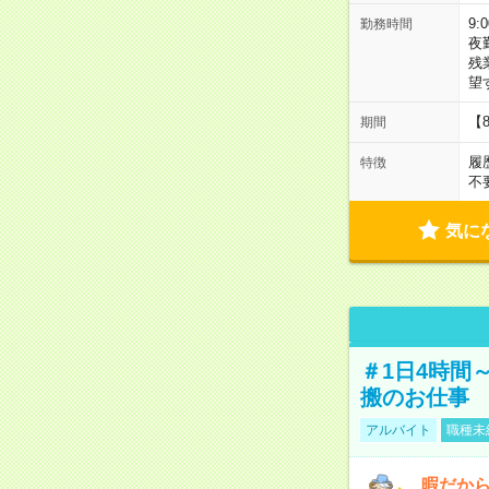
9:
勤務時間
夜
残
望
【
期間
履
特徴
不
気に
＃1日4時間
搬のお仕事
アルバイト
職種未
暇だか