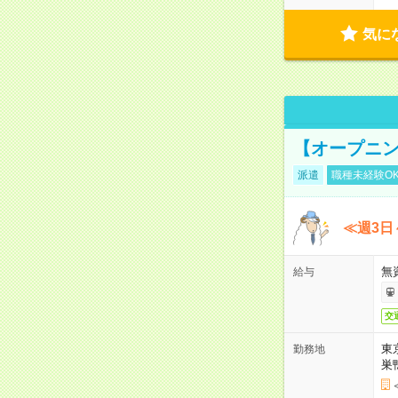
気に
【オープニン
派遣
職種未経験O
≪週3日
無
給与
交
東
勤務地
巣