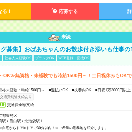
なる！
応募する
詳
未読
グ募集】おばあちゃんのお散歩付き添いも仕事の
K
社会人未経験OK
ブランクOK
WEB登録・面接OK
～OK≫無資格・未経験でも時給1500円～！土日祝休みもOK
資格未経験：時給1500円～ ■週払いOK ■扶養内OK ■日収1万2000円以上
交通費別途支給あり
交通費全額支給
通費
京都豊島区
鴨駅
/
目白駅
/
北池袋駅
/
…
≪自宅からドアtoドアで30分以内！≫ご希望の勤務地を紹介します。