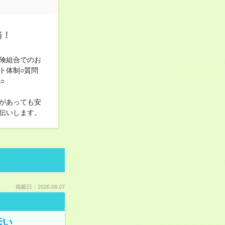
務！
険組合でのお
ト体制○質問
○
があっても安
伝いします。
掲載日：2026.08.07
伝い