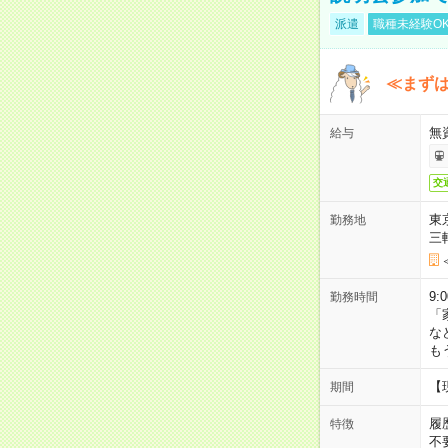
派遣
職種未経験O
≪まずは
無
給与
交
東
勤務地
三
9:
勤務時間
「
な
も
【
期間
履
特徴
不