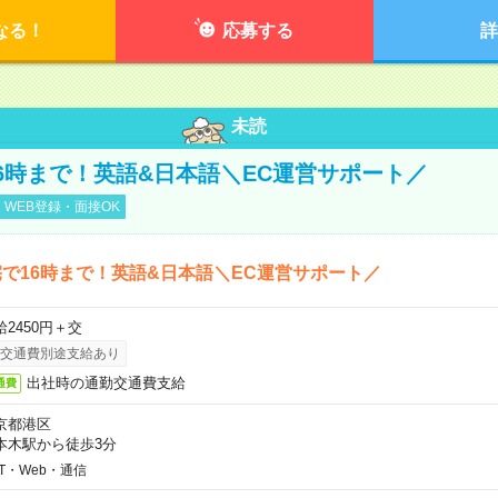
なる！
応募する
詳
未読
6時まで！英語&日本語＼EC運営サポート／
WEB登録・面接OK
で16時まで！英語&日本語＼EC運営サポート／
給2450円＋交
交通費別途支給あり
出社時の通勤交通費支給
通費
京都港区
本木駅から徒歩3分
IT・Web・通信