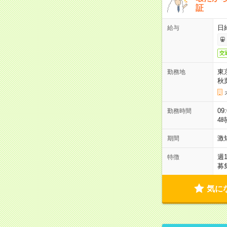
証
日
給与
交
東
勤務地
秋
09
勤務時間
4
激
期間
週
特徴
募
気に