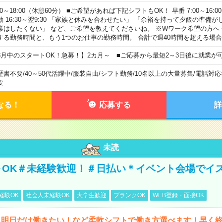
00～18:00（休憩60分） ■ご希望があれば下記シフトもOK！ 早番 7:00～16:00 遅
勤 16:30～翌9:30 「家族と休みを合わせたい」 「余裕を持って夕飯の準備
業はしたくない」 など、ご希望を教えてくださいね。 ※Wワーク希望の方へ
する勤務時間と、もう1つのお仕事の勤務時間。 合計で週40時間を超える場
8月中のスタートOK！急募！】2カ月～ ■ご応募から最短2～3日後に就業が
歴書不要
/
40～50代活躍中
/
服装自由
/
シフト勤務
/
10名以上の大量募集
/
電話対応
要
なる！
応募する
詳
未読
～OK＃未経験歓迎！＃日払い＊イベント会場でイ
経験OK
社会人未経験OK
大学生歓迎
ブランクOK
WEB登録・面接OK
ら明日だけ働きたい！など柔軟シフトで働き方選べます！早く