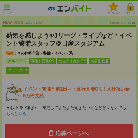
0
メニュー
気になる！
ログイン
NEW
掲載日 :2026
/
08
/
05
No.SHKCKnissan
熱気を感じよう✨Jリーグ・ライブなど＊イベ
ント警備スタッフ＠日産スタジアム
職種：
その他軽作業・警備・イベント系
アルバイト
職種未経験OK
社会人未経験OK
大学生歓迎
ブランクOK
イベント警備＊週1日～・直行直帰OK！入社祝い金
5万円支給
▼お小遣い稼ぎや、安定してまだまだ働きたい方などどんな方でも
...
もっとみる
応募ページへ