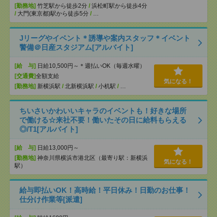
[勤務地]
竹芝駅から徒歩2分
/
浜松町駅から徒歩4分
/
大門(東京都)駅から徒歩5分
/
…
Jリーグやイベント＊誘導や案内スタッフ＊イベント
警備＠日産スタジアム[アルバイト]
[給 与]
日給10,500円～＊週払いOK（毎週水曜）
[交通費]
全額支給
気になる！
[勤務地]
新横浜駅
/
北新横浜駅
/
小机駅
/
…
ちいさいかわいいキャラのイベントも！好きな場所
で働ける☆来社不要！働いたその日に給料もらえる
◎/T1[アルバイト]
[給 与]
日給13,000円～
[勤務地]
神奈川県横浜市港北区（最寄り駅：新横浜
気になる！
駅）
給与即払いOK！高時給！平日休み！日勤のお仕事！
仕分け作業等[派遣]