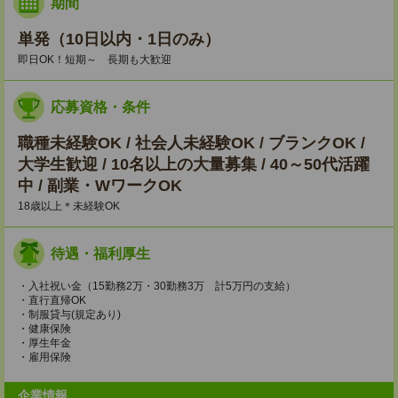
期間
単発（10日以内・1日のみ）
即日OK！短期～ 長期も大歓迎
応募資格・条件
職種未経験OK / 社会人未経験OK / ブランクOK /
大学生歓迎 / 10名以上の大量募集 / 40～50代活躍
中 / 副業・WワークOK
18歳以上＊未経験OK
待遇・福利厚生
・入社祝い金（15勤務2万・30勤務3万 計5万円の支給）
・直行直帰OK
・制服貸与(規定あり)
・健康保険
・厚生年金
・雇用保険
企業情報