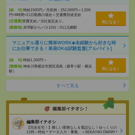
[給 与]
時給1500円／月収例：252,000円＝1,500
円×8時間×21日勤務の場合＋交通費別途支給
[交通費]
実費支給／当社規定あり。
気になる！
[勤務地]
赤羽駅からバス10分
/
川口元郷駅
マニュアル通りに簡単WORK◆未経験から好きな時
にお仕事できる！単発OK◎試験監督[アルバイト]
[給 与]
時給1,300円～
[勤務地]
神奈川県横浜市西区高島（最寄り駅：横浜
気になる！
駅）
すべて見る
編集部イチオシ
【完全在宅！】難しい業務なし＆電話なし！ゆっくりの
11時～時短＊データ入力・事務、＜SEKAI NO OWARI＊