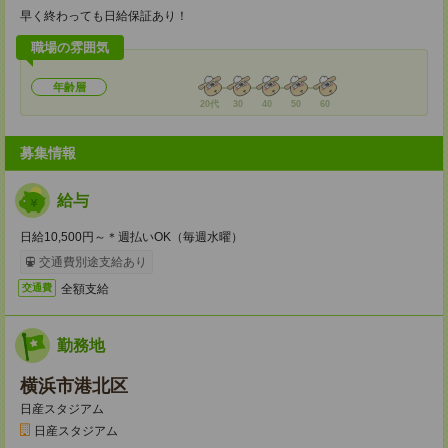
早く終わっても日給保証あり！
職場の雰囲気
年齢層
20代
30
40
50
60
募集情報
給与
日給10,500円～＊週払いOK（毎週水曜）
交通費別途支給あり
全額支給
交通費
勤務地
横浜市港北区
日産スタジアム
日産スタジアム