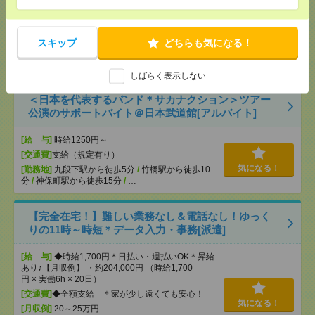
[給 与]
時給1414円～ ▼日払いOK（規定あ
り） ■初勤務手当あり ※規定による
スキップ
どちらも気になる！
[勤務地]
新宿駅から徒歩
/
新宿三丁目駅から徒歩
/
気になる！
高田馬場駅から徒歩
/
…
しばらく表示しない
＜日本を代表するバンド＊サカナクション＞ツアー
公演のサポートバイト＠日本武道館[アルバイト]
[給 与]
時給1250円～
[交通費]
支給（規定有り）
気になる！
[勤務地]
九段下駅から徒歩5分
/
竹橋駅から徒歩10
分
/
神保町駅から徒歩15分
/
…
【完全在宅！】難しい業務なし＆電話なし！ゆっく
りの11時～時短＊データ入力・事務[派遣]
[給 与]
◆時給1,700円＊日払い・週払いOK＊昇給
あり♪【月収例】 ・約204,000円 （時給1,700
円 × 実働6h × 20日）
[交通費]
◆全額支給 ＊家が少し遠くても安心！
気になる！
[月収例]
20～25万円