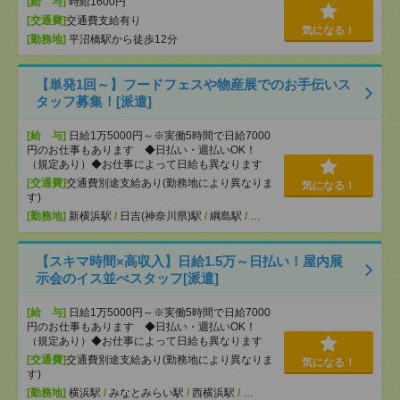
[給 与]
時給1600円
[交通費]
交通費支給有り
気になる！
[勤務地]
平沼橋駅から徒歩12分
【単発1回～】フードフェスや物産展でのお手伝いス
タッフ募集！[派遣]
[給 与]
日給1万5000円～※実働5時間で日給7000
円のお仕事もあります ◆日払い・週払いOK！
（規定あり）◆お仕事によって日給も異なります
[交通費]
交通費別途支給あり(勤務地により異なりま
気になる！
す)
[勤務地]
新横浜駅
/
日吉(神奈川県)駅
/
綱島駅
/
…
【スキマ時間×高収入】日給1.5万～日払い！屋内展
示会のイス並べスタッフ[派遣]
[給 与]
日給1万5000円～※実働5時間で日給7000
円のお仕事もあります ◆日払い・週払いOK！
（規定あり）◆お仕事によって日給も異なります
[交通費]
交通費別途支給あり(勤務地により異なりま
気になる！
す)
[勤務地]
横浜駅
/
みなとみらい駅
/
西横浜駅
/
…