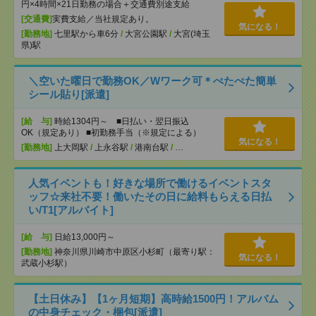
円×4時間×21日勤務の場合＋交通費別途支給
[交通費]
実費支給／当社規定あり。
気になる！
[勤務地]
七里駅から車6分
/
大宮公園駅
/
大宮(埼玉
県)駅
＼空いた曜日で勤務OK／Wワーク可＊ぺたぺた簡単
シール貼り[派遣]
[給 与]
時給1304円～ ■日払い・翌日振込
OK（規定あり） ■初勤務手当（※規定による）
気になる！
[勤務地]
上大岡駅
/
上永谷駅
/
港南台駅
/
…
人気イベントも！好きな場所で働けるイベントスタ
ッフ☆来社不要！働いたその日に給料もらえる日払
い/T1[アルバイト]
[給 与]
日給13,000円～
[勤務地]
神奈川県川崎市中原区小杉町（最寄り駅：
気になる！
武蔵小杉駅）
【土日休み】【1ヶ月短期】高時給1500円！アルバム
の中身チェック・梱包[派遣]