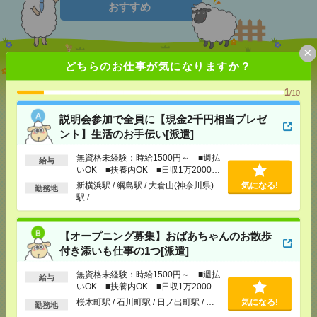
おすすめ
×
どちらのお仕事が気になりますか？
説明会参加で全員に【現金2千円相当プレゼント】生
活のお手伝い[派遣]
1
/10
[給 与]
無資格未経験：時給1500円～ ■週払い
説明会参加で全員に【現金2千円相当プレゼ
OK ■扶養内OK ■日収1万2000円以上
ント】生活のお手伝い[派遣]
[交通費]
交通費全額支給
気になる！
[勤務地]
新横浜駅
/
綱島駅
/
大倉山(神奈川県)駅
/
…
無資格未経験：時給1500円～ ■週払
給与
いOK ■扶養内OK ■日収1万2000円
以上
【オープニング募集】おばあちゃんのお散歩付き添
新横浜駅 / 綱島駅 / 大倉山(神奈川県)
気になる!
勤務地
駅 / …
いも仕事の1つ[派遣]
[給 与]
無資格未経験：時給1500円～ ■週払い
【オープニング募集】おばあちゃんのお散歩
OK ■扶養内OK ■日収1万2000円以上
付き添いも仕事の1つ[派遣]
[交通費]
交通費全額支給
気になる！
[勤務地]
桜木町駅
/
石川町駅
/
日ノ出町駅
/
…
無資格未経験：時給1500円～ ■週払
給与
いOK ■扶養内OK ■日収1万2000円
以上
桜木町駅 / 石川町駅 / 日ノ出町駅 / …
気になる!
【シフト自由・現金手渡しOK】iPhoneなどスマホの
勤務地
充電を繋げるだけ！[派遣]