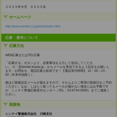
２０２５年８月 ６５０５名
ホームページ
http://www.shintei.co.jp/keibi/index.html
応募・選考について
応募方法
WEB応募またはTEL応募
「応募する」ボタンより、必要事項を入力して送信してくださ
い。 ※「@shintei.bizpla.jp」からメールを受信できるよう設定をお願いし
ます。お問合せ、電話応募も歓迎です！【電話受付時間】 10：00～23：
00（年末年始除く）
後ほど面接設定メールが届きますので、そちらよりご希望の面接日をご予約
ください。なお、しばらく経ってもメールが届かない場合にはお手数です
が、シンテイ警備応募受付センター（TEL：03-6744-9590）までご連絡く
ださい。
面接地
シンテイ警備株式会社 川崎支社