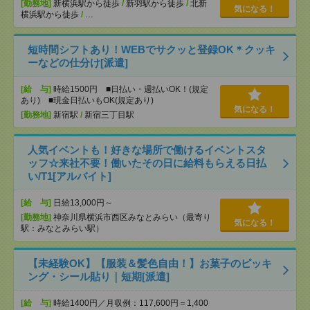
[勤務地]
新横浜駅から徒歩
/
新羽駅から徒歩
/
北新
気になる！
横浜駅から徒歩
/
…
短時間シフトあり！WEBでサクッと登録OK＊クッキ
ーなどの仕分け[派遣]
[給 与]
時給1500円 ■日払い・週払いOK！(規定
あり) ■現金日払いもOK(規定あり)
気になる！
[勤務地]
新宿駅
/
新宿三丁目駅
人気イベントも！好きな場所で働けるイベントスタ
ッフ☆来社不要！働いたその日に給料もらえる日払
い/T1[アルバイト]
[給 与]
日給13,000円～
[勤務地]
神奈川県横浜市西区みなとみらい（最寄り
気になる！
駅：みなとみらい駅）
【未経験OK】【服装＆髪色自由！】お菓子のピッキ
ング・シール貼り｜短期[派遣]
[給 与]
時給1400円／月収例：117,600円＝1,400