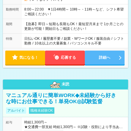
8:00～22:00 ▼1日4時間～ 10時～・11時～など、シフト希望
勤務時間
ご相談ください！
【急募】即日～短期も長期もOK！最短翌月末まで 1か月ごとの
期間
更新が可能！開始日もご相談ください！
日払いOK
/
履歴書不要
/
副業・WワークOK
/
服装自由
/
シフト
特徴
勤務
/
10名以上の大量募集
/
パソコンスキル不要
気になる！
応募する
詳細へ
未読
マニュアル通りに簡単WORK◆未経験から好き
な時にお仕事できる！単発OK◎試験監督
アルバイト
職種未経験OK
時給1,300円～
給与
★交通費一部支給 時給1,300円～ ※試験・役割により手当あり