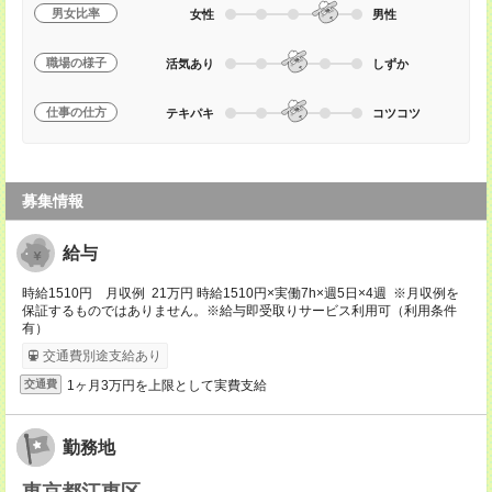
男女比率
女性
男性
職場の様子
活気あり
しずか
仕事の仕方
テキパキ
コツコツ
募集情報
給与
時給1510円 月収例 21万円 時給1510円×実働7h×週5日×4週 ※月収例を
保証するものではありません。※給与即受取りサービス利用可（利用条件
有）
交通費別途支給あり
1ヶ月3万円を上限として実費支給
交通費
勤務地