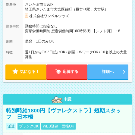
用期間なし
さいたま市大宮区
勤務地
埼玉県さいたま市大宮区錦町（最寄り駅：大宮駅）
株式会社ワンベルウッズ
勤務時間は指定なし
勤務時間
変形労働時間制 想定労働時間160時間/月 【シフト例】 ・8：00
～21：00
単発・1日のみOK
期間
週1日からOK / 日払いOK / 副業・WワークOK / 10名以上の大量
特徴
募集
気になる！
応募する
詳細へ
未読
特別時給1800円【ヴァレクストラ】短期スタッ
フ 日本橋
派遣
ブランクOK
WEB登録・面接OK