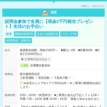
掲載日：2026.08.07
未読
説明会参加で全員に【現金2千円相当プレゼン
ト】生活のお手伝い
派遣
職種未経験OK
社会人未経験OK
ブランクOK
WEB登録・面接OK
無資格未経験：時給1500円～ ■週払いOK ■扶養内OK ■日
給与
収1万2000円以上
交通費別途支給あり
交通費全額支給
交通費
東京都世田谷区
勤務地
三軒茶屋駅
/
世田谷駅
/
下高井戸駅
/
…
≪自宅からドアtoドアで30分以内！≫ご希望の勤務地を紹介
します。
9:00～18:00（休憩60分） ■ご希望があれば下記シフトもOK！
勤務時間
早番 7:00～16:00 遅番 10:00～19:00 「家族と休みを合わせた
い」 「余裕を持って夕飯の準備がしたい」 「できれば残業はし
たくない」 など、ご希望を教えてくださいね。 ※Wワーク希望