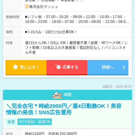
東京駅
/
水道橋駅
/
有楽町駅
/
…
株式会社マッシュ
■シフト例 ・07:00～19:30 ・09:00～12:00 ・10:00～17:00 ・
勤務時間
18:00～23:00 ・19:00～07:00 ・20:00～09:00 ・22:00～06:00
etc ★最短で3時間で5,120円のお仕事から 15時間で2万円近く稼
げるお仕事も！ ご希望のお時間に合わせてご紹介！ ※シフトは
■１日のみ・1回だけお仕事OK！
期間
現場によって異なります。 ※勿論、休憩時間はあるのでご安心
ください！
週1日からOK
/
日払いOK
/
履歴書不要
/
副業・WワークOK
/
シ
特徴
フト勤務
/
10名以上の大量募集
/
電話対応なし
/
パソコンスキ
ル不要
気になる！
応募する
詳細へ
掲載日：2026.08.07
未読
＼完全在宅＊時給2000円／週4日勤務OK！美容
情報の発信！SNS広告運用
派遣
WEB登録・面接OK
時給2100円 月収例 252,000円
給与