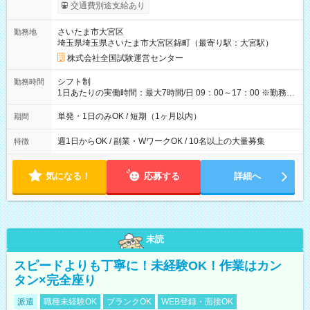
※勤務回数により昇給あり 【即給（前払い）オプションあ
交通費別途支給あり
り！】 希望される場合、勤務から1週間ほどで給与の一部を受け
取れます。 ※手数料418円がかかります。 【過去試験日の収入
さいたま市大宮区
勤務地
例】 ・河合塾模擬試験 8:30～17:30（休憩1時間） 時給1,300円
埼玉県埼玉県さいたま市大宮区錦町（最寄り駅：大宮駅）
×8時間＝日収10,400円＋交通費 ※当日の役割により時給＋100
円の場合あり ・国家試験 7:00～13:30（休憩なし） 時給1,300
株式会社全国試験運営センター
円（役割手当＋100円）×6時間＝日収8,400円＋交通費 【試用期
間】試用期間なし
シフト制
勤務時間
1日あたりの実働時間：最大7時間/日 09：00～17：00 ※勤務時
間は 試験により異なります。
単発・1日のみOK / 短期（1ヶ月以内）
期間
週1日からOK / 副業・WワークOK / 10名以上の大量募集
特徴
気になる！
応募する
詳細へ
未読
スピードよりも丁寧に！未経験OK！作業はカン
タン×完全座り
派遣
職種未経験OK
ブランクOK
WEB登録・面接OK