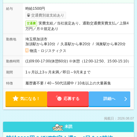
時給1500円
給与
交通費別途支給あり
実費支給／当社規定あり。通勤交通費実費支払／上限4
交通費
万円／月※規定あり
埼玉県加須市
勤務地
加須駅から車10分
/
久喜駅から車20分
/
鴻巣駅から車20分
物流・ロジスティクス
(1)09:00-17:00(休憩60分) ※休憩（12:00-12:50、15:00-15:10）
勤務時間
1ヶ月以上3ヶ月未満／即日～9月末まで
期間
履歴書不要
/
40～50代活躍中
/
10名以上の大量募集
特徴
気になる！
応募する
詳細へ
掲載日：2026.08.07
未読