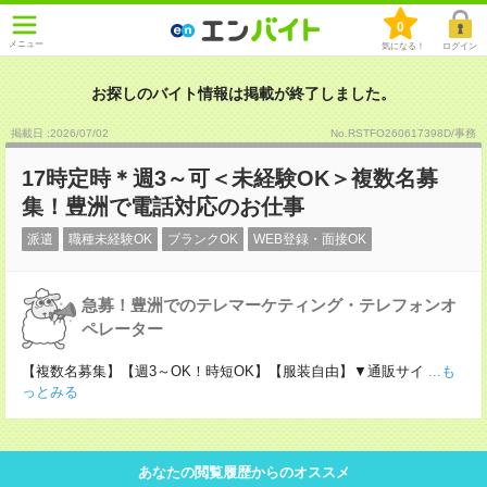
0
メニュー
気になる！
ログイン
お探しのバイト情報は掲載が終了しました。
掲載日 :2026
/
07
/
02
No.RSTFO260617398D/事務
17時定時＊週3～可＜未経験OK＞複数名募
集！豊洲で電話対応のお仕事
派遣
職種未経験OK
ブランクOK
WEB登録・面接OK
急募！豊洲でのテレマーケティング・テレフォンオ
ペレーター
【複数名募集】【週3～OK！時短OK】【服装自由】▼通販サイ
...も
っとみる
あなたの閲覧履歴からのオススメ