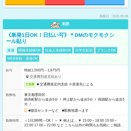
掲載日：2026.08.06
未読
《単発1日OK！日払い可》＊DMのモクモクシ
ール貼り
派遣
職種未経験OK
社会人未経験OK
大学生歓迎
ブランクOK
WEB登録・面接OK
時給1,500円～1,875円
給与
交通費別途支給あり
■ 交通費規定内支給 ※派遣先による
交通費
東京都墨田区
勤務地
錦糸町駅から徒歩5分
/
押上駅から徒歩5分
/
両国駅から徒歩5
分
/
…
■物流センターなど ■勤務地選べます
＜1日3時間～OK！＞ ▼ 例えば… ▼ 15:00～18:00 15:00～
勤務時間
22:00 17:00～22:00 など こちら以外の時間もお気軽にご相談く
ださい！