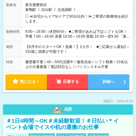
東京都豊島区
勤務地
巣鴨駅
/
目白駅
/
北池袋駅
/
…
≪自宅からドアtoドアで30分以内！≫ご希望の勤務地を紹介
します。
9:00～18:00（休憩60分） ■ご希望があれば下記シフトもOK！
勤務時間
早番 7:00～16:00 遅番 10:00～19:00 夜勤 16:30～翌9:30 「家族
と休みを合わせたい」 「余裕を持って夕飯の準備がしたい」
「できれば残業はしたくない」 など、ご希望を教えてください
【8月中のスタートOK！急募！】2カ月～ ■ご応募から最短2～
期間
ね。 ※Wワーク希望の方へ 今ご覧のお仕事で希望する勤務時間
3日後に就業が可能です！
と、もう1つのお仕事の勤務時間。 合計で週40時間を超える場
合は応募できません。
履歴書不要
/
40～50代活躍中
/
服装自由
/
シフト勤務
/
10名以
特徴
上の大量募集
/
電話対応なし
/
パソコンスキル不要
気になる！
応募する
詳細へ
掲載日：2026.08.06
未読
＃1日4時間～OK＃未経験歓迎！＃日払い＊イ
ベント会場でイスや机の運搬のお仕事