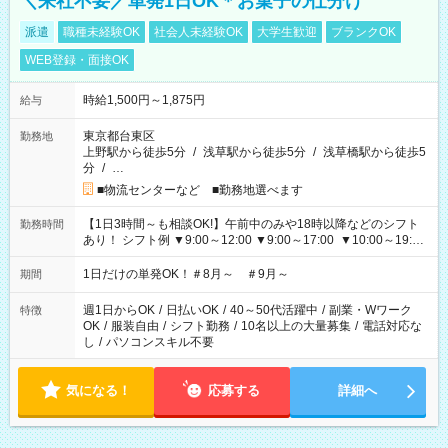
＼来社不要／単発1日OK＊お菓子の仕分け
派遣
職種未経験OK
社会人未経験OK
大学生歓迎
ブランクOK
WEB登録・面接OK
時給1,500円～1,875円
給与
東京都台東区
勤務地
上野駅から徒歩5分
/
浅草駅から徒歩5分
/
浅草橋駅から徒歩5
分
/
…
■物流センターなど ■勤務地選べます
【1日3時間～も相談OK!】午前中のみや18時以降などのシフト
勤務時間
あり！ シフト例 ▼9:00～12:00 ▼9:00～17:00 ▼10:00～19:00
▼18:00～21:00
1日だけの単発OK！＃8月～ ＃9月～
期間
週1日からOK
/
日払いOK
/
40～50代活躍中
/
副業・Wワーク
特徴
OK
/
服装自由
/
シフト勤務
/
10名以上の大量募集
/
電話対応な
し
/
パソコンスキル不要
気になる！
応募する
詳細へ