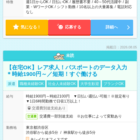
週1日からOK
/
日払いOK
/
履歴書不要
/
40～50代活躍中
/
副
特徴
業・WワークOK
/
シフト勤務
/
10名以上の大量募集
/
電話対応
なし
気になる！
応募する
詳細へ
掲載日：2026.08.05
未読
【在宅OK】レア求人！パスポートのデータ入力
＊時給1900円～／短期！すぐ働ける
派遣
職種未経験OK
社会人未経験OK
大学生歓迎
ブランクOK
時給1900円～時給2100円 ▼日払い週払い可能！※規定有り
給与
▼1日6時間勤務で日収1万以上！
交通費別途支給あり
交通費一部別途支給 ※お仕事によって変動あり
交通費
東京都渋谷区
勤務地
渋谷駅から徒歩5分
/
神泉駅から徒歩5分
キレイなオフィスです