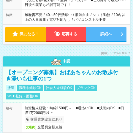
【現在も積極採用中！急募！】2カ月～ ■ご応募から最短2～3
期間
の方へ 今ご覧のお仕事で希望する勤務時間と、もう1つのお仕事
日後の就業も相談可能です！
の勤務時間。 合計で週40時間を超える場合は応募できません。
履歴書不要
/
40～50代活躍中
/
服装自由
/
シフト勤務
/
10名以
特徴
上の大量募集
/
電話対応なし
/
パソコンスキル不要
気になる！
応募する
詳細へ
掲載日：2026.08.07
未読
【オープニング募集】おばあちゃんのお散歩付
き添いも仕事の1つ
派遣
職種未経験OK
社会人未経験OK
ブランクOK
WEB登録・面接OK
無資格未経験：時給1500円～ ■週払いOK ■扶養内OK ■日
給与
収1万2000円以上
交通費別途支給あり
交通費全額支給
交通費