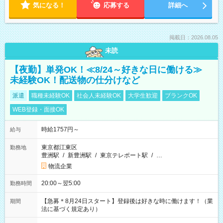
気になる！
応募する
詳細へ
掲載日：2026.08.05
未読
【夜勤】単発OK！≪8/24～好きな日に働ける≫
未経験OK！配送物の仕分けなど
派遣
職種未経験OK
社会人未経験OK
大学生歓迎
ブランクOK
WEB登録・面接OK
時給1757円～
給与
東京都江東区
勤務地
豊洲駅
/
新豊洲駅
/
東京テレポート駅
/
…
物流企業
20:00～翌5:00
勤務時間
【急募＊8月24日スタート】登録後は好きな時に働けます！（業
期間
法に基づく規定あり）