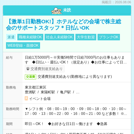
掲載日：2026.08.06
未読
【激単1日勤務OK!】ホテルなどの会場で株主総
会のサポートスタッフ＊日払いOK
派遣
職種未経験OK
社会人未経験OK
大学生歓迎
ブランクOK
WEB登録・面接OK
日給1万5000円～※実働5時間で日給7000円のお仕事もありま
給与
す ◆日払い・週払いOK！（規定あり）◆お仕事によって日給
も異なります
交通費別途支給あり
交通費別途支給あり(勤務地により異なります)
交通費
東京都江東区
勤務地
豊洲駅
/
東陽町駅
/
亀戸駅
/
…
イベント会場
▼シフト例 ・08：00～19：00 ・09：00～18：00 ・10：00～
勤務時間
17：00 ・13：00～22：00 ・16：00～21：00 など多数！ ※お
仕事により勤務時間が異なります
即日～OK！ ◆お好きな日1日～働けます ◆急募
期間