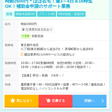
時給2600円＊ほぼ在宅！週3～4日＆16時迄
OK！補助金申請のサポート業務
派遣
職種未経験OK
ブランクOK
WEB登録・面接OK
時給2600円
給与
交通費別途支給あり
全額支給
交通費
東京都中央区
勤務地
八丁堀(東京都)駅から徒歩2分
/
茅場町駅から徒歩6分
建設業界向けのAIサービスの提供など
10:00～17:00(実働6時間 休憩1時間) ※定時：10:00～
勤務時間
19:00（※終わりの時間：16:00～19:00で相談可！）
【急募】即日～長期 ※8月～！
期間
履歴書不要
/
40～50代活躍中
/
副業・WワークOK
/
服装自由
/
特徴
電話対応なし
/
パソコンスキル不要
気になる！
応募する
詳細へ