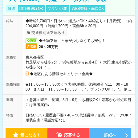
派遣
職種未経験OK
ブランクOK
WEB登録・面接OK
◆時給1,700円＊日払い・週払いOK＊昇給あり♪【月収例】 ・約
給与
204,000円 （時給1,700円 × 実働6h × 20日）
交通費別途支給あり
◆全額支給 ＊家が少し遠くても安心！
交通費
20～25万円
月収例
東京都港区
勤務地
竹芝駅から徒歩2分
/
浜松町駅から徒歩4分
/
大門(東京都)駅か
ら徒歩5分
/
…
◆港区にある情報セキュリティ企業◆
◆11：00～18：30のうち実働6時間、休憩60分 ※11：00～18：
勤務時間
00 または 11：30～18：30 。*。ブランクOK！。*。 例え
ば前職が、 在宅/財団法人/事務/コールセンター/受付/販売/カフェ
スタッフ スイーツ販売/ホテルフロント/化粧品販売/など 様々な
＜急募＞即日～長期／8月～9月～も相談OK！応募から最短即日
期間
業界から入社して活躍されています♪
には選考案内♪
日払いOK
/
履歴書不要
/
40～50代活躍中
/
副業・WワークOK
/
特徴
服装自由
/
電話対応なし
気になる！
応募する
詳細へ