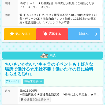
単発1日～！ ★勤務開始日や期間はお気軽にご相談くださ
期間
い！ ＃8月～ ＃9月～
週1日からOK
/
日払いOK
/
履歴書不要
/
40～50代活躍中
/
副
特徴
業・WワークOK
/
服装自由
/
シフト勤務
/
10名以上の大量募
集
/
電話対応なし
/
パソコンスキル不要
気になる！
応募する
詳細へ
未読
ちいさいかわいいキャラのイベントも！好きな
場所で働ける☆来社不要！働いたその日に給料
もらえる◎/T1
アルバイト
職種未経験OK
日給13,000円～
給与
＋交通費支給 ★交通費全額支給！ ┗案件により規定あり ★日払
いOK！（規定あり） ┗働いたその日に現金GET♪ お仕事後はコ
交通費別途支給あり
ンビニATMから 日払い分を引き落とせます！ 【試用期間】試