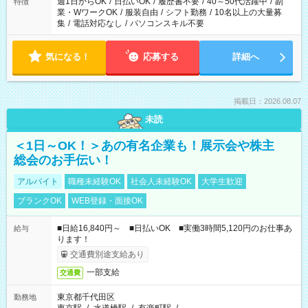
週1日からOK
/
日払いOK
/
履歴書不要
/
40～50代活躍中
/
副
特徴
業・WワークOK
/
服装自由
/
シフト勤務
/
10名以上の大量募
集
/
電話対応なし
/
パソコンスキル不要
気になる！
応募する
詳細へ
掲載日：2026.08.07
未読
＜1日～OK！＞あの有名企業も！展示会や株主
総会のお手伝い！
アルバイト
職種未経験OK
社会人未経験OK
大学生歓迎
ブランクOK
WEB登録・面接OK
■日給16,840円～ ■日払いOK ■実働3時間5,120円のお仕事あ
給与
ります！
交通費別途支給あり
一部支給
交通費
東京都千代田区
勤務地