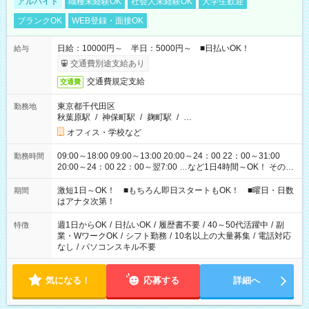
アルバイト
職種未経験OK
社会人未経験OK
大学生歓迎
ブランクOK
WEB登録・面接OK
日給：10000円～ 半日：5000円～ ■日払いOK！
給与
交通費別途支給あり
交通費規定支給
交通費
東京都千代田区
勤務地
秋葉原駅
/
神保町駅
/
麹町駅
/
…
オフィス・学校など
09:00～18:00 09:00～13:00 20:00～24：00 22：00～31:00
勤務時間
20:00～24：00 22：00～翌7:00 …など1日4時間～OK！ その他
シフトもございます！ お気軽にご相談ください！
激短1日～OK！ ■もちろん即日スタートもOK！ ■曜日・日数
期間
はアナタ次第！
週1日からOK
/
日払いOK
/
履歴書不要
/
40～50代活躍中
/
副
特徴
業・WワークOK
/
シフト勤務
/
10名以上の大量募集
/
電話対応
なし
/
パソコンスキル不要
気になる！
応募する
詳細へ