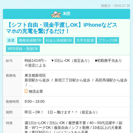
掲載日：2026.07.30
未読
【シフト自由・現金手渡しOK】iPhoneなどス
マホの充電を繋げるだけ！
派遣
職種未経験OK
社会人未経験OK
大学生歓迎
ブランクOK
WEB登録・面接OK
時給1414円～ ▼日払いOK（規定あり） ■初勤務手当あり
給与
※規定による
東京都新宿区
勤務地
新宿駅から徒歩
/
新宿三丁目駅から徒歩
/
高田馬場駅から徒歩
/
…
物流企業
9:00～18:00
勤務時間
即日～OK！ 1日～働けます＾＾（規定あり）
期間
週1日からOK
/
日払いOK
/
履歴書不要
/
40～50代活躍中
/
副
特徴
業・WワークOK
/
服装自由
/
シフト勤務
/
10名以上の大量募
集
/
電話対応なし
/
パソコンスキル不要