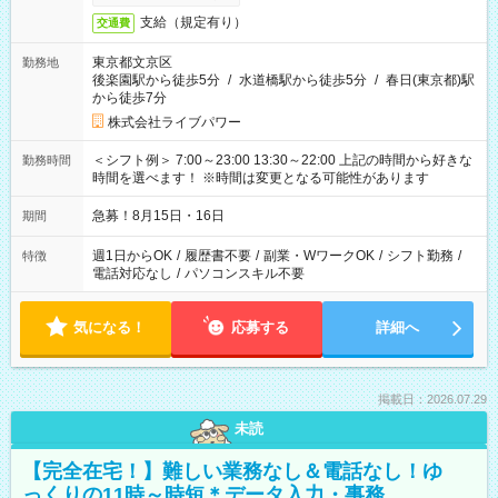
支給（規定有り）
交通費
東京都文京区
勤務地
後楽園駅から徒歩5分
/
水道橋駅から徒歩5分
/
春日(東京都)駅
から徒歩7分
株式会社ライブパワー
＜シフト例＞ 7:00～23:00 13:30～22:00 上記の時間から好きな
勤務時間
時間を選べます！ ※時間は変更となる可能性があります
急募！8月15日・16日
期間
週1日からOK
/
履歴書不要
/
副業・WワークOK
/
シフト勤務
/
特徴
電話対応なし
/
パソコンスキル不要
気になる！
応募する
詳細へ
掲載日：2026.07.29
未読
【完全在宅！】難しい業務なし＆電話なし！ゆ
っくりの11時～時短＊データ入力・事務