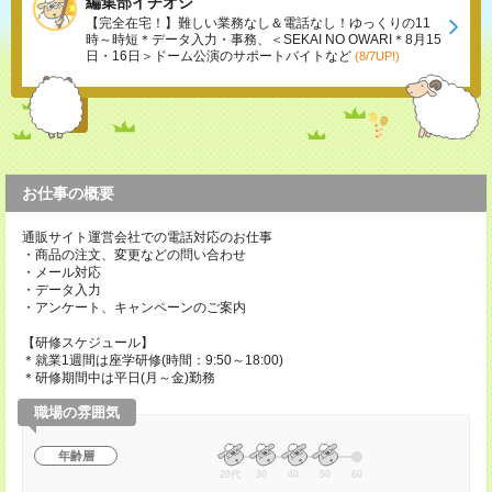
編集部イチオシ
【完全在宅！】難しい業務なし＆電話なし！ゆっくりの11
時～時短＊データ入力・事務、＜SEKAI NO OWARI＊8月15
日・16日＞ドーム公演のサポートバイトなど
(8/7UP!)
お仕事の概要
通販サイト運営会社での電話対応のお仕事
・商品の注文、変更などの問い合わせ
・メール対応
・データ入力
・アンケート、キャンペーンのご案内
【研修スケジュール】
＊就業1週間は座学研修(時間：9:50～18:00)
＊研修期間中は平日(月～金)勤務
職場の雰囲気
年齢層
20代
30
40
50
60