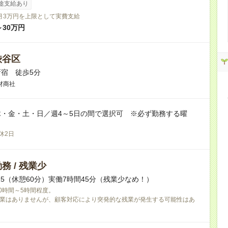
途支給あり
月3万円を上限として実費支給
～30万円
渋谷区
宿 徒歩5分
材商社
・金・土・日／週4～5日の間で選択可 ※必ず勤務する曜
日
休2日
務 / 残業少
18:15（休憩60分）実働7時間45分（残業少なめ！）
0時間～5時間程度。
業はありませんが、顧客対応により突発的な残業が発生する可能性はあ