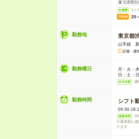
交通費別
1ヶ
交通費
25
月収例
勤務地
東京都
山手線 新
設備・建
勤務曜日
月・火・木
日：土・
週
休日休暇
勤務時間
シフト勤
09:30-
月
残業時間
※基本的に残
ります