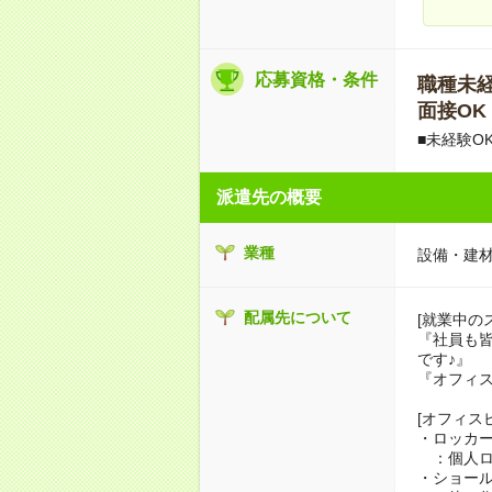
応募資格・条件
職種未経験
面接OK
■未経験O
派遣先の概要
業種
設備・建
配属先について
[就業中の
『社員も
です♪』
『オフィ
[オフィス
・ロッカ
：個人ロ
・ショー