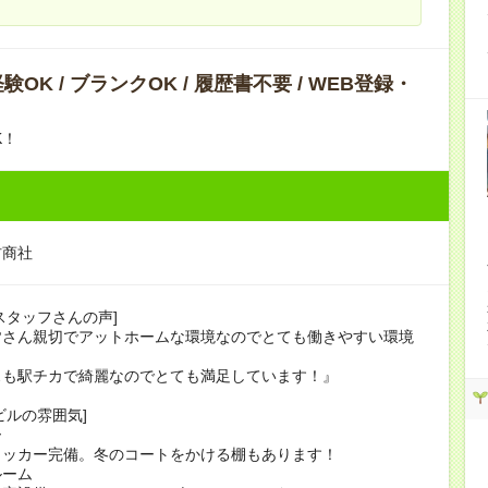
OK / ブランクOK / 履歴書不要 / WEB登録・
K！
材商社
スタッフさんの声]
皆さん親切でアットホームな環境なのでとても働きやすい環境
スも駅チカで綺麗なのでとても満足しています！』
ビルの雰囲気]
ー
ッカー完備。冬のコートをかける棚もあります！
ルーム