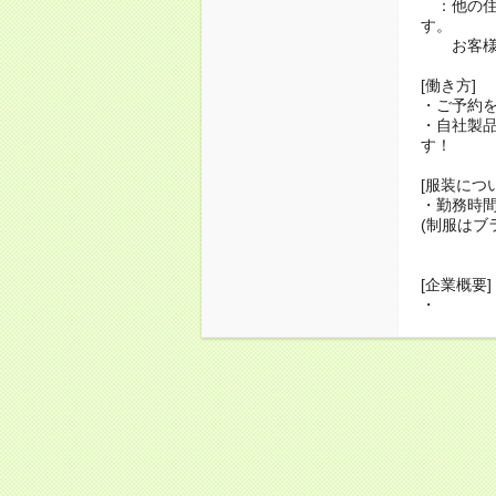
：他の住
す。
お客様も
[働き方]
・ご予約
・自社製
す！
[服装につ
・勤務時
(制服はブ
[企業概要]
・