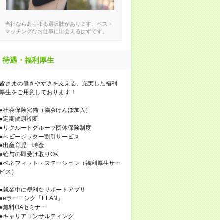
当社ならあらゆる選択肢があります。ベスト
マッチングなお仕事に出会えるはずです。
待遇・福利厚生
皆さまの働きやすさを支える、充実した福利
厚生をご用意しております！
●社会保険完備（協会けんぽ加入）
●定期健康診断
●リクルートグループ団体保険制度
●ベビーシッター割引サービス
●出産育児一時金
●給与の即受け取りOK
●ベネフィット・ステーション（福利厚生サー
ビス）
●就業中に便利なサポートアプリ
●eラーニング「ELAN」
●無料OAセミナー
●キャリアコンサルティング