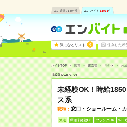
エン派遣
71454
件
エン バイト
82531
件
0
気になるリスト
保存した希
バイトTOP
関東
東京都
渋谷区
未経
掲載日 :
2026
/
07
/
26
未経験OK！時給18
ス系
窓口・ショールーム・カ
職種：
派遣
職種未経験OK
ブランクOK
WEB