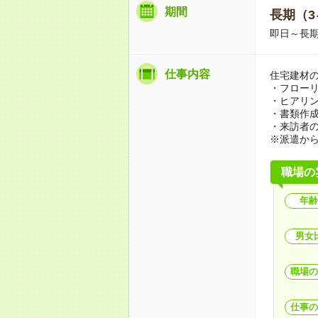
期間
長期（3
即日～長
仕事内容
住宅建材
・フロー
・ヒアリン
・書類作
・来訪者の
※派遣か
職場の
年齢
男女
職場の
仕事の