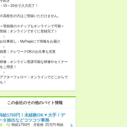
手続き
・15～20分で入力完了！
※高校生の方はご登録いただけません。
＜登録後のステップもオンラインで可能＞
登録：オンラインですぐに登録完了！
↓
お仕事探し：MyPageにて情報をお届け
↓
就業：テレワークOKのお仕事も充実
↓
研修：オンライン受講可能な研修やセミナー
をご用意！
↓
アフターフォロー：オンラインでどこからで
も！
この会社のその他のバイト情報
時給1750円！未経験OK▼大手！デ
ータ抽出などコツコツ事務
[給 与]
時給1750円 月収例 25万円 時給