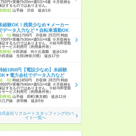
1750円×実働7h20m×週5日×4週 ※月収例を
保証するものではありません。
[勤務地]
山手線 渋谷 徒歩1分
未経験OK！残業少なめ▼メーカー
でデータ入力など＊自転車通勤OK
[給 与]
時給1700円 月収例 25万円 時給
1700円×実働7h30m×週5日×4週 ※月収例を
保証するものではありません。※給与即受取
りサービス利用可（利用条件有）
[勤務地]
小田原線 向ケ丘遊園 徒歩13分
小田原線 生田(神奈川県) 徒歩17分
時給1850円【電話少なめ】未経験
OK▼電力会社でデータ入力など
[給 与]
時給1850円 月収例 28万円 時給
1850円×実働7h40m×週5日×4週 ※月収例を
保証するものではありません。※給与即受取
りサービス利用可（利用条件有）
[勤務地]
山手線 田町(東京都) 徒歩11分
大江戸線 赤羽橋 徒歩5分
株式会社リクルートスタッフィングのバ
イト一覧へ