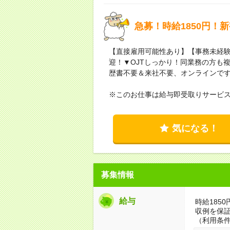
急募！時給1850円！
【直接雇用可能性あり】【事務未経験
迎！▼OJTしっかり！同業務の方も
歴書不要＆来社不要、オンラインですぐ
※このお仕事は給与即受取りサービ
気になる！
募集情報
給与
時給1850
収例を保
（利用条