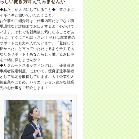
らしい働き方叶えてみませんか
◆私たちが大切にしていること◆「皆さまに
イキイキと働いていただくこと」
お仕事のご紹介時は、仕事内容だけでなく職
場環境など詳細までお伝えするよう心がけて
います。それでも就業後に気になることがあ
れば、すぐにご相談下さい！ 当社は就業後の
サポートにも力を入れています。『登録して
良かった』と言っていただけるよう全力であ
なたをサポート！あなたらしく働けるお仕事
を一緒に探しませんか？
◆リクルートスタッフィングは、「優良派遣
事業者認定制度」において、優良派遣事業者
として認定を取得しています。大手企業や人
気企業をはじめ、バリエーション豊かな就業
先のお仕事をご紹介します！