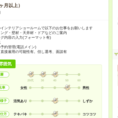
ヶ月以上）
期
のインテリアショールームで以下のお仕事をお願いします
リング・壁材・天井材・ドアなどのご案内
グ内容の入力(フォーマット有)
成
予約管理(電話メイン)
ら直接雇用の可能性有。但し選考、面談有
雰囲気
層
20代
30
40
50
60
比率
女性
男性
様子
活気あり
しずか
仕方
テキパキ
コツコツ