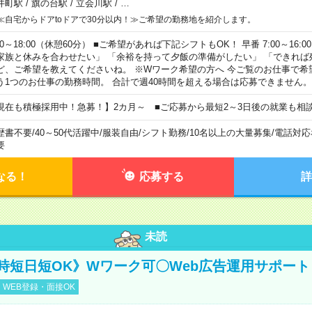
井町駅
/
旗の台駅
/
立会川駅
/
…
≪自宅からドアtoドアで30分以内！≫ご希望の勤務地を紹介します。
00～18:00（休憩60分） ■ご希望があれば下記シフトもOK！ 早番 7:00～16:00 遅
家族と休みを合わせたい」 「余裕を持って夕飯の準備がしたい」 「できれば
ど、ご希望を教えてくださいね。 ※Wワーク希望の方へ 今ご覧のお仕事で希
う1つのお仕事の勤務時間。 合計で週40時間を超える場合は応募できません。
現在も積極採用中！急募！】2カ月～ ■ご応募から最短2～3日後の就業も相
歴書不要
/
40～50代活躍中
/
服装自由
/
シフト勤務
/
10名以上の大量募集
/
電話対応
要
なる！
応募する
詳
未読
時短日短OK》Wワーク可〇Web広告運用サポート
WEB登録・面接OK