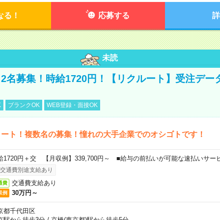
なる！
応募する
詳
未読
2名募集！時給1720円！【リクルート】受注デー
K
ブランクOK
WEB登録・面接OK
タート！複数名の募集！憧れの大手企業でのオシゴトです！
給1720円＋交 【月収例】339,700円～ ■給与の前払いが可能な速払いサー
交通費別途支給あり
交通費支給あり
通費
30万円～
収例
京都千代田区
京駅から徒歩3分
/
京橋(東京都)駅から徒歩5分