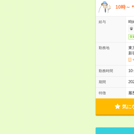
10時～
時給
給与
交
東
勤務地
新
10
勤務時間
2
期間
履
特徴
気に