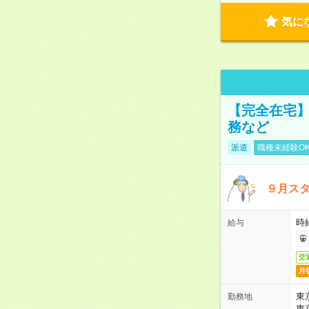
気に
【完全在宅】
務など
派遣
職種未経験O
９月ス
時
給与
交
月
東
勤務地
東