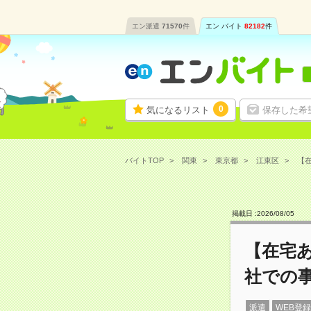
エン派遣
71570
件
エン バイト
82182
件
0
気になるリスト
保存した希
バイトTOP
関東
東京都
江東区
【在
掲載日 :
2026
/
08
/
05
【在宅あ
社での
派遣
WEB登