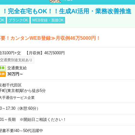
円！！完全在宅もOK！！生成AI活用・業務改善推進
OK
ブランクOK
WEB登録・面接OK
要！カンタンWEB登録≫月収例46万5000円！
給3100円+交 【月収例】46万5000円
交通費別途支給あり
交通費支給
通費
30万円～
収例
京都千代田区
手町(東京都)駅から徒歩5分
大手通信サービス企業
00～17:30（休憩:60分）
9/01～長期 ※開始日ご相談ください！
歴書不要
/
40～50代活躍中