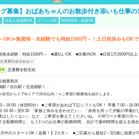
グ募集】おばあちゃんのお散歩付き添いも仕事の
K
社会人未経験OK
ブランクOK
WEB登録・面接OK
～OK≫無資格・未経験でも時給1500円～！土日祝休みもOK
資格未経験：時給1500円～ ■週払いOK ■扶養内OK ■日収1万2000円以上
交通費別途支給あり
交通費全額支給
通費
京都豊島区
鴨駅
/
目白駅
/
北池袋駅
/
…
≪自宅からドアtoドアで30分以内！≫ご希望の勤務地を紹介します。
00～18:00（休憩60分） ■ご希望があれば下記シフトもOK！ 早番 7:00～16:00 遅
勤 16:30～翌9:30 「家族と休みを合わせたい」 「余裕を持って夕飯の準備
業はしたくない」 など、ご希望を教えてくださいね。 ※Wワーク希望の方へ
する勤務時間と、もう1つのお仕事の勤務時間。 合計で週40時間を超える場
8月中のスタートOK！急募！】2カ月～ ■ご応募から最短2～3日後に就業が