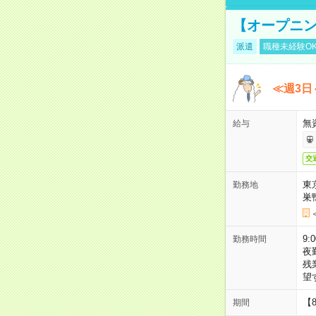
【オープニン
派遣
職種未経験O
≪週3日
無
給与
交
東
勤務地
巣
9:
勤務時間
夜
残
望
【
期間