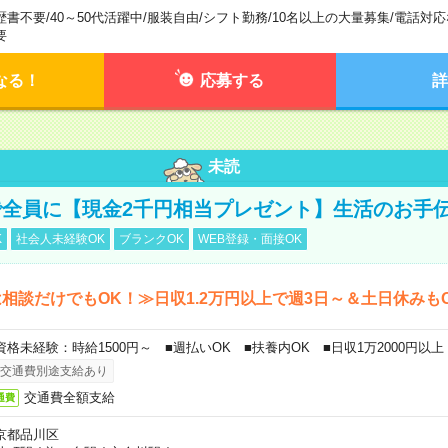
歴書不要
/
40～50代活躍中
/
服装自由
/
シフト勤務
/
10名以上の大量募集
/
電話対応
要
なる！
応募する
詳
未読
全員に【現金2千円相当プレゼント】生活のお手
K
社会人未経験OK
ブランクOK
WEB登録・面接OK
相談だけでもOK！≫日収1.2万円以上で週3日～＆土日休みも
資格未経験：時給1500円～ ■週払いOK ■扶養内OK ■日収1万2000円以上
交通費別途支給あり
交通費全額支給
通費
京都品川区