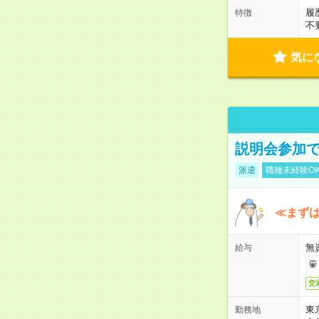
履
特徴
不
気に
説明会参加で
派遣
職種未経験O
≪まずは
無
給与
交
東
勤務地