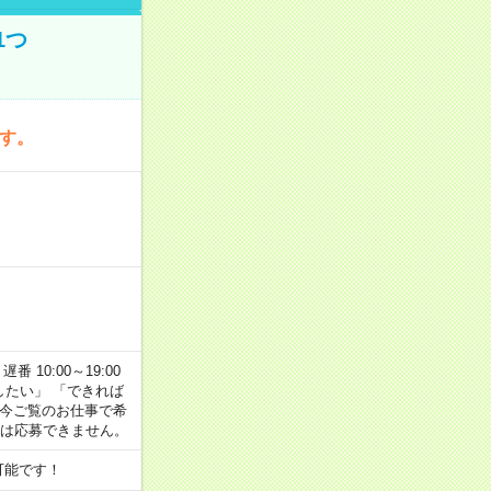
1つ
です。
番 10:00～19:00
がしたい」 「できれば
 今ご覧のお仕事で希
合は応募できません。
可能です！