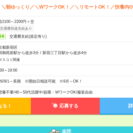
＊＼朝ゆっくり／＼WワークOK！／＼リモートOK！／扶養内O
2100～2200円＋交
交通費別途支給あり
交通費支給(規定有り)
通費
京都新宿区
宿御苑前駅から徒歩3分
/
新宿三丁目駅から徒歩4分
マスコミ関連
:00～19:00
026/9/1～長期 ※開始日相談可能 ※9月～OK！
歴書不要
/
40～50代活躍中
/
副業・WワークOK
/
服装自由
なる！
応募する
詳
未読