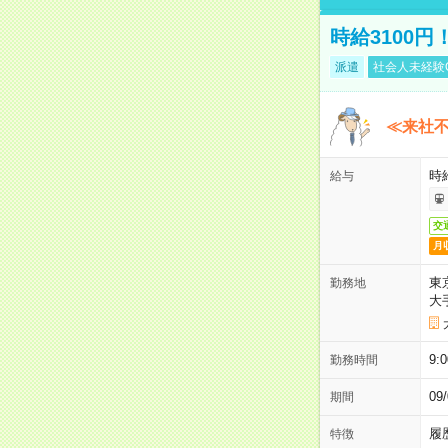
時給3100
派遣
社会人未経験
≪来社不
時
給与
交
月
東
勤務地
大
9:
勤務時間
0
期間
履
特徴