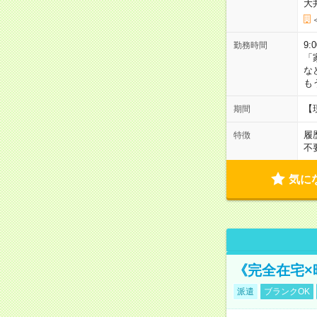
大
9:
勤務時間
「
な
も
【
期間
履
特徴
不
気に
《完全在宅×
派遣
ブランクOK