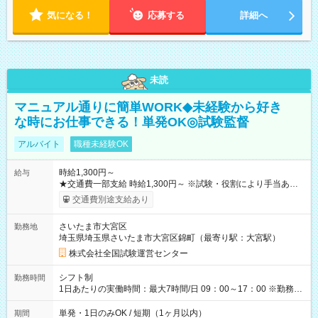
気になる！
応募する
詳細へ
未読
マニュアル通りに簡単WORK◆未経験から好き
な時にお仕事できる！単発OK◎試験監督
アルバイト
職種未経験OK
時給1,300円～
給与
★交通費一部支給 時給1,300円～ ※試験・役割により手当あり
※勤務回数により昇給あり 【即給（前払い）オプションあ
交通費別途支給あり
り！】 希望される場合、勤務から1週間ほどで給与の一部を受け
取れます。 ※手数料418円がかかります。 【過去試験日の収入
さいたま市大宮区
勤務地
例】 ・河合塾模擬試験 8:30～17:30（休憩1時間） 時給1,300円
埼玉県埼玉県さいたま市大宮区錦町（最寄り駅：大宮駅）
×8時間＝日収10,400円＋交通費 ※当日の役割により時給＋100
円の場合あり ・国家試験 7:00～13:30（休憩なし） 時給1,300
株式会社全国試験運営センター
円（役割手当＋100円）×6時間＝日収8,400円＋交通費 【試用期
間】試用期間なし
シフト制
勤務時間
1日あたりの実働時間：最大7時間/日 09：00～17：00 ※勤務時
間は 試験により異なります。
単発・1日のみOK / 短期（1ヶ月以内）
期間