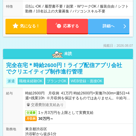
日払いOK
/
履歴書不要
/
副業・WワークOK
/
服装自由
/
シフト
特徴
勤務
/
10名以上の大量募集
/
パソコンスキル不要
気になる！
応募する
詳細へ
掲載日：2026.08.07
未読
完全在宅＊時給2600円！ライブ配信アプリ会社
でクリエイティブ制作進行管理
派遣
職種未経験OK
ブランクOK
WEB登録・面接OK
時給2600円 月収例 41万円 時給2600円×実働7h30m×週5日×4
給与
週+残業10h ※月収例を保証するものではありません。※給与即
受取りサービス利用可（利用条件有）
交通費別途支給あり
1ヶ月3万円を上限として実費支給
交通費
30万円～
月収例
東京都渋谷区
勤務地
渋谷駅から徒歩1分