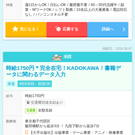
週1日からOK
/
日払いOK
/
履歴書不要
/
40～50代活躍中
/
副
特徴
業・WワークOK
/
シフト勤務
/
10名以上の大量募集
/
電話対応
なし
/
パソコンスキル不要
気になる！
応募する
詳細へ
掲載日：2026.08.07
未読
時給1750円＊完全在宅！KADOKAWA！書籍デ
ータに関わるデータ入力
派遣
WEB登録・面接OK
時給1750円
給与
交通費別途支給あり
全額支給
交通費
東京都千代田区
勤務地
飯田橋駅から徒歩3分
/
九段下駅から徒歩7分
【大手出版社】出版事業・ゲーム事業・アニメ・映像事業