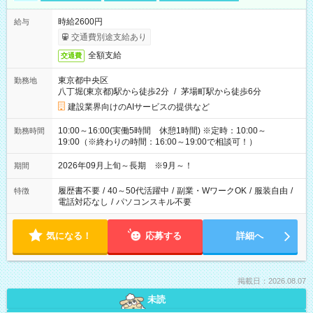
時給2600円
給与
交通費別途支給あり
全額支給
交通費
東京都中央区
勤務地
八丁堀(東京都)駅から徒歩2分
/
茅場町駅から徒歩6分
建設業界向けのAIサービスの提供など
10:00～16:00(実働5時間 休憩1時間) ※定時：10:00～
勤務時間
19:00（※終わりの時間：16:00～19:00で相談可！）
2026年09月上旬～長期 ※9月～！
期間
履歴書不要
/
40～50代活躍中
/
副業・WワークOK
/
服装自由
/
特徴
電話対応なし
/
パソコンスキル不要
気になる！
応募する
詳細へ
掲載日：2026.08.07
未読