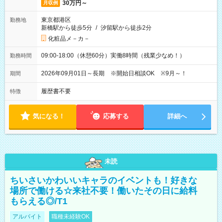
30万円～
月収例
東京都港区
勤務地
新橋駅から徒歩5分
/
汐留駅から徒歩2分
化粧品メ－カ－
09:00-18:00（休憩60分）実働8時間（残業少なめ！）
勤務時間
2026年09月01日～長期 ※開始日相談OK ※9月～！
期間
履歴書不要
特徴
気になる！
応募する
詳細へ
未読
ちいさいかわいいキャラのイベントも！好きな
場所で働ける☆来社不要！働いたその日に給料
もらえる◎/T1
アルバイト
職種未経験OK