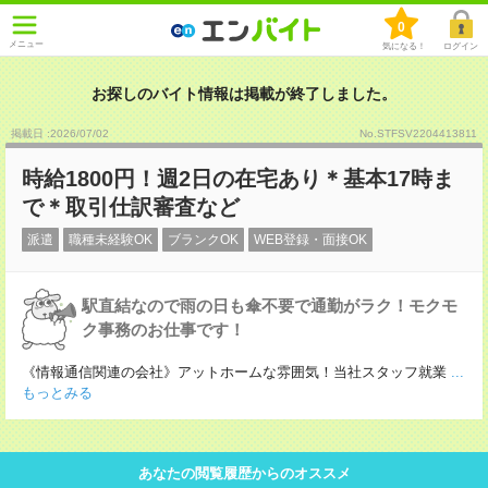
0
メニュー
気になる！
ログイン
お探しのバイト情報は掲載が終了しました。
掲載日 :2026
/
07
/
02
No.STFSV2204413811
時給1800円！週2日の在宅あり＊基本17時ま
で＊取引仕訳審査など
派遣
職種未経験OK
ブランクOK
WEB登録・面接OK
駅直結なので雨の日も傘不要で通勤がラク！モクモ
ク事務のお仕事です！
《情報通信関連の会社》アットホームな雰囲気！当社スタッフ就業
...
もっとみる
あなたの閲覧履歴からのオススメ