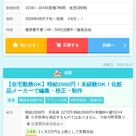
10:00～18:00(実働7時間 休憩1時間)
勤務時間
2026年08月下旬～長期 ※8月～！
期間
履歴書不要
/
40～50代活躍中
/
服装自由
特徴
気になる！
応募する
詳細へ
掲載日：2026.08.07
未読
【在宅勤務OK】時給2000円！未経験OK！化粧
品メーカーで編集・校正・制作
派遣
職種未経験OK
ブランクOK
WEB登録・面接OK
時給2000円 月収例 32万円 時給2000円×実働8h×週5日×4
給与
週 ※月収例を保証するものではありません。※給与即受取りサ
ービス利用可（利用条件有）
交通費別途支給あり
1ヶ月3万円を上限として実費支給
交通費