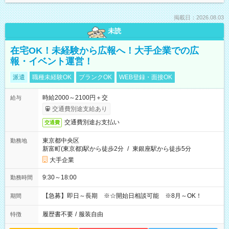
掲載日：2026.08.03
未読
在宅OK！未経験から広報へ！大手企業での広
報・イベント運営！
派遣
職種未経験OK
ブランクOK
WEB登録・面接OK
時給2000～2100円＋交
給与
交通費別途支給あり
交通費別途お支払い
交通費
東京都中央区
勤務地
新富町(東京都)駅から徒歩2分
/
東銀座駅から徒歩5分
大手企業
9:30～18:00
勤務時間
【急募】即日～長期 ※☆開始日相談可能 ※8月～OK！
期間
履歴書不要
/
服装自由
特徴