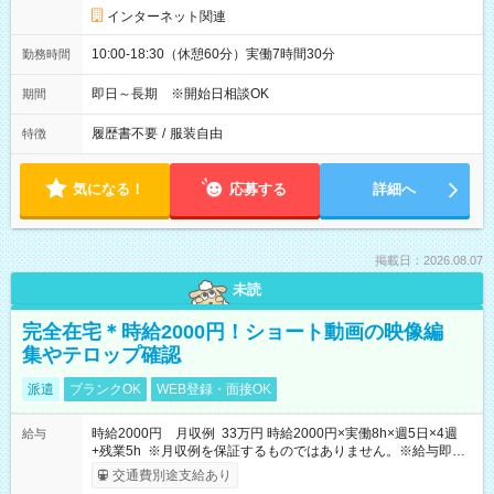
インターネット関連
10:00-18:30（休憩60分）実働7時間30分
勤務時間
即日～長期 ※開始日相談OK
期間
履歴書不要
/
服装自由
特徴
気になる！
応募する
詳細へ
掲載日：2026.08.07
未読
完全在宅＊時給2000円！ショート動画の映像編
集やテロップ確認
派遣
ブランクOK
WEB登録・面接OK
時給2000円 月収例 33万円 時給2000円×実働8h×週5日×4週
給与
+残業5h ※月収例を保証するものではありません。※給与即受
取りサービス利用可（利用条件有）
交通費別途支給あり