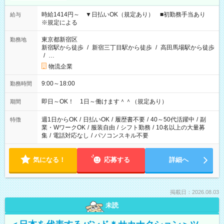
時給1414円～ ▼日払いOK（規定あり） ■初勤務手当あり
給与
※規定による
東京都新宿区
勤務地
新宿駅から徒歩
/
新宿三丁目駅から徒歩
/
高田馬場駅から徒歩
/
…
物流企業
9:00～18:00
勤務時間
即日～OK！ 1日～働けます＾＾（規定あり）
期間
週1日からOK
/
日払いOK
/
履歴書不要
/
40～50代活躍中
/
副
特徴
業・WワークOK
/
服装自由
/
シフト勤務
/
10名以上の大量募
集
/
電話対応なし
/
パソコンスキル不要
気になる！
応募する
詳細へ
掲載日：2026.08.03
未読