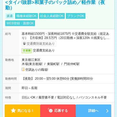
<タイパ抜群>和菓子のパック詰め／軽作業（夜
勤）
派遣
職種未経験OK
社会人未経験OK
ブランクOK
WEB登録・面接OK
基本時給1500円・深夜時給1875円 ※交通費全額支給（規定あ
給与
り） 【月収例】28.5万円（20日勤務＋深夜120h ※残業なしの場
合）
交通費別途支給あり
交通費支給あり
交通費
東京都江東区
勤務地
木場(東京都)駅
/
東陽町駅
/
門前仲町駅
空調ありの職場!
【夜勤】 20:00～翌5:00 休憩60分 [実働]8時間00分
勤務時間
即日～長期
期間
日払いOK
/
履歴書不要
/
電話対応なし
/
パソコンスキル不要
特徴
気になる！
応募する
詳細へ