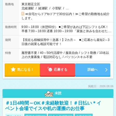
東京都足立区
勤務地
北綾瀬駅
/
綾瀬駅
/
小菅駅
/
…
≪自宅からドアtoドアで30分以内！≫ご希望の勤務地を紹介
します。
9:00～18:00（休憩60分） ■ご希望があれば下記シフトもOK！
勤務時間
早番 7:00～16:00 遅番 10:00～19:00 「家族と休みを合わせた
い」 「余裕を持って夕飯の準備がしたい」 「できれば残業はし
たくない」 など、ご希望を教えてくださいね。 ※Wワーク希望
【現在も積極採用中！急募！】2カ月～ ■ご応募から最短2～3
期間
の方へ 今ご覧のお仕事で希望する勤務時間と、もう1つのお仕事
日後の就業も相談可能です！
の勤務時間。 合計で週40時間を超える場合は応募できません。
履歴書不要
/
40～50代活躍中
/
服装自由
/
シフト勤務
/
10名以
特徴
上の大量募集
/
電話対応なし
/
パソコンスキル不要
気になる！
応募する
詳細へ
掲載日：2026.08.06
未読
＃1日4時間～OK＃未経験歓迎！＃日払い＊イ
ベント会場でイスや机の運搬のお仕事