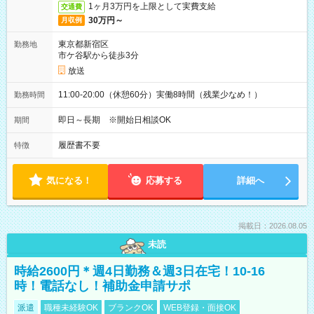
1ヶ月3万円を上限として実費支給
交通費
30万円～
月収例
東京都新宿区
勤務地
市ケ谷駅から徒歩3分
放送
11:00-20:00（休憩60分）実働8時間（残業少なめ！）
勤務時間
即日～長期 ※開始日相談OK
期間
履歴書不要
特徴
気になる！
応募する
詳細へ
掲載日：2026.08.05
未読
時給2600円＊週4日勤務＆週3日在宅！10-16
時！電話なし！補助金申請サポ
派遣
職種未経験OK
ブランクOK
WEB登録・面接OK