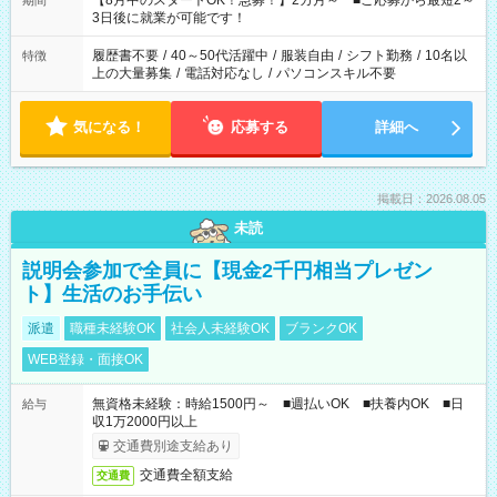
【8月中のスタートOK！急募！】2カ月～ ■ご応募から最短2～
期間
ね。 ※Wワーク希望の方へ 今ご覧のお仕事で希望する勤務時間
3日後に就業が可能です！
と、もう1つのお仕事の勤務時間。 合計で週40時間を超える場
合は応募できません。
履歴書不要
/
40～50代活躍中
/
服装自由
/
シフト勤務
/
10名以
特徴
上の大量募集
/
電話対応なし
/
パソコンスキル不要
気になる！
応募する
詳細へ
掲載日：2026.08.05
未読
説明会参加で全員に【現金2千円相当プレゼン
ト】生活のお手伝い
派遣
職種未経験OK
社会人未経験OK
ブランクOK
WEB登録・面接OK
無資格未経験：時給1500円～ ■週払いOK ■扶養内OK ■日
給与
収1万2000円以上
交通費別途支給あり
交通費全額支給
交通費