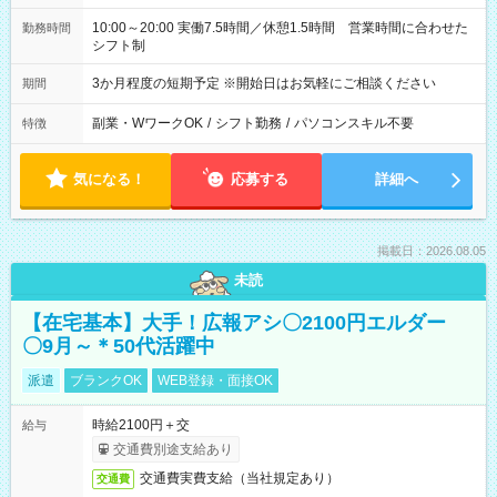
10:00～20:00 実働7.5時間／休憩1.5時間 営業時間に合わせた
勤務時間
シフト制
3か月程度の短期予定 ※開始日はお気軽にご相談ください
期間
副業・WワークOK
/
シフト勤務
/
パソコンスキル不要
特徴
気になる！
応募する
詳細へ
掲載日：2026.08.05
未読
【在宅基本】大手！広報アシ〇2100円エルダー
〇9月～＊50代活躍中
派遣
ブランクOK
WEB登録・面接OK
時給2100円＋交
給与
交通費別途支給あり
交通費実費支給（当社規定あり）
交通費