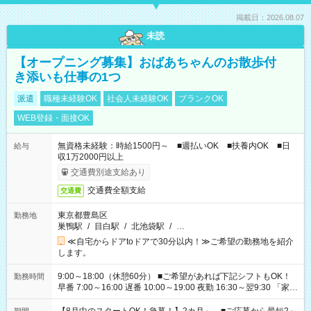
掲載日：2026.08.07
未読
【オープニング募集】おばあちゃんのお散歩付
き添いも仕事の1つ
派遣
職種未経験OK
社会人未経験OK
ブランクOK
WEB登録・面接OK
無資格未経験：時給1500円～ ■週払いOK ■扶養内OK ■日
給与
収1万2000円以上
交通費別途支給あり
交通費全額支給
交通費
東京都豊島区
勤務地
巣鴨駅
/
目白駅
/
北池袋駅
/
…
≪自宅からドアtoドアで30分以内！≫ご希望の勤務地を紹介
します。
9:00～18:00（休憩60分） ■ご希望があれば下記シフトもOK！
勤務時間
早番 7:00～16:00 遅番 10:00～19:00 夜勤 16:30～翌9:30 「家族
と休みを合わせたい」 「余裕を持って夕飯の準備がしたい」
「できれば残業はしたくない」 など、ご希望を教えてください