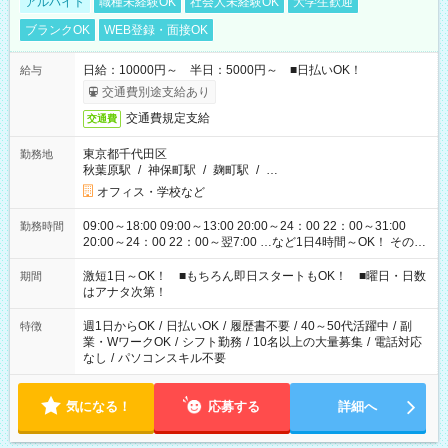
アルバイト
職種未経験OK
社会人未経験OK
大学生歓迎
ブランクOK
WEB登録・面接OK
日給：10000円～ 半日：5000円～ ■日払いOK！
給与
交通費別途支給あり
交通費規定支給
交通費
東京都千代田区
勤務地
秋葉原駅
/
神保町駅
/
麹町駅
/
…
オフィス・学校など
09:00～18:00 09:00～13:00 20:00～24：00 22：00～31:00
勤務時間
20:00～24：00 22：00～翌7:00 …など1日4時間～OK！ その他
シフトもございます！ お気軽にご相談ください！
激短1日～OK！ ■もちろん即日スタートもOK！ ■曜日・日数
期間
はアナタ次第！
週1日からOK
/
日払いOK
/
履歴書不要
/
40～50代活躍中
/
副
特徴
業・WワークOK
/
シフト勤務
/
10名以上の大量募集
/
電話対応
なし
/
パソコンスキル不要
気になる！
応募する
詳細へ