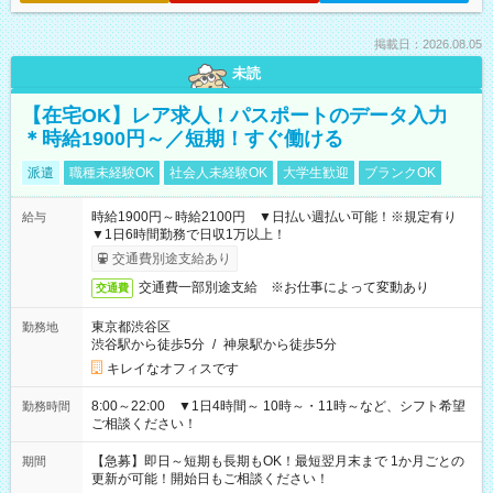
掲載日：2026.08.05
未読
【在宅OK】レア求人！パスポートのデータ入力
＊時給1900円～／短期！すぐ働ける
派遣
職種未経験OK
社会人未経験OK
大学生歓迎
ブランクOK
時給1900円～時給2100円 ▼日払い週払い可能！※規定有り
給与
▼1日6時間勤務で日収1万以上！
交通費別途支給あり
交通費一部別途支給 ※お仕事によって変動あり
交通費
東京都渋谷区
勤務地
渋谷駅から徒歩5分
/
神泉駅から徒歩5分
キレイなオフィスです
8:00～22:00 ▼1日4時間～ 10時～・11時～など、シフト希望
勤務時間
ご相談ください！
【急募】即日～短期も長期もOK！最短翌月末まで 1か月ごとの
期間
更新が可能！開始日もご相談ください！