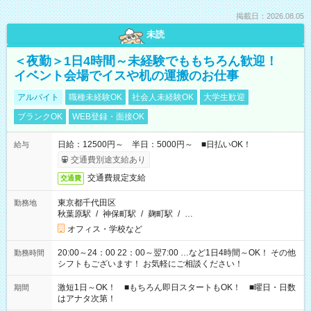
掲載日：2026.08.05
未読
＜夜勤＞1日4時間～未経験でももちろん歓迎！
イベント会場でイスや机の運搬のお仕事
アルバイト
職種未経験OK
社会人未経験OK
大学生歓迎
ブランクOK
WEB登録・面接OK
日給：12500円～ 半日：5000円～ ■日払いOK！
給与
交通費別途支給あり
交通費規定支給
交通費
東京都千代田区
勤務地
秋葉原駅
/
神保町駅
/
麹町駅
/
…
オフィス・学校など
20:00～24：00 22：00～翌7:00 …など1日4時間～OK！ その他
勤務時間
シフトもございます！ お気軽にご相談ください！
激短1日～OK！ ■もちろん即日スタートもOK！ ■曜日・日数
期間
はアナタ次第！