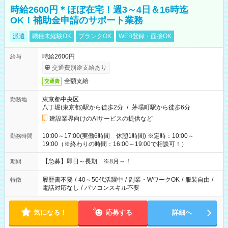
時給2600円＊ほぼ在宅！週3～4日＆16時迄
OK！補助金申請のサポート業務
派遣
職種未経験OK
ブランクOK
WEB登録・面接OK
時給2600円
給与
交通費別途支給あり
全額支給
交通費
東京都中央区
勤務地
八丁堀(東京都)駅から徒歩2分
/
茅場町駅から徒歩6分
建設業界向けのAIサービスの提供など
10:00～17:00(実働6時間 休憩1時間) ※定時：10:00～
勤務時間
19:00（※終わりの時間：16:00～19:00で相談可！）
【急募】即日～長期 ※8月～！
期間
履歴書不要
/
40～50代活躍中
/
副業・WワークOK
/
服装自由
/
特徴
電話対応なし
/
パソコンスキル不要
気になる！
応募する
詳細へ