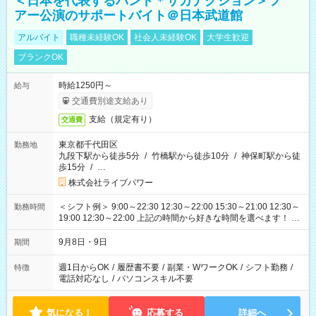
＜日本を代表するバンド＊サカナクション＞ツ
アー公演のサポートバイト＠日本武道館
アルバイト
職種未経験OK
社会人未経験OK
大学生歓迎
ブランクOK
時給1250円～
給与
交通費別途支給あり
支給（規定有り）
交通費
東京都千代田区
勤務地
九段下駅から徒歩5分
/
竹橋駅から徒歩10分
/
神保町駅から徒
歩15分
/
…
株式会社ライブパワー
＜シフト例＞ 9:00～22:30 12:30～22:00 15:30～21:00 12:30～
勤務時間
19:00 12:30～22:00 上記の時間から好きな時間を選べます！ ※
時間は変更となる可能性があります
9月8日・9日
期間
週1日からOK
/
履歴書不要
/
副業・WワークOK
/
シフト勤務
/
特徴
電話対応なし
/
パソコンスキル不要
気になる！
応募する
詳細へ