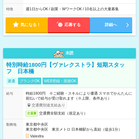
週1日からOK / 副業・WワークOK / 10名以上の大量募集
特徴
気になる！
応募する
詳細へ
未読
特別時給1800円【ヴァレクストラ】短期スタッ
フ 日本橋
派遣
ブランクOK
WEB登録・面接OK
時給1800円 ※ご経験・スキルにより優遇 スマホでかんたんに
給与
前払いで給与が受け取れます（※上限、条件あり）
交通費別途支給あり
交通費全額支給（規定あり）
交通費
東京都中央区
勤務地
東京都中央区 東京メトロ 日本橋駅から直結（徒歩1分）
Valextra