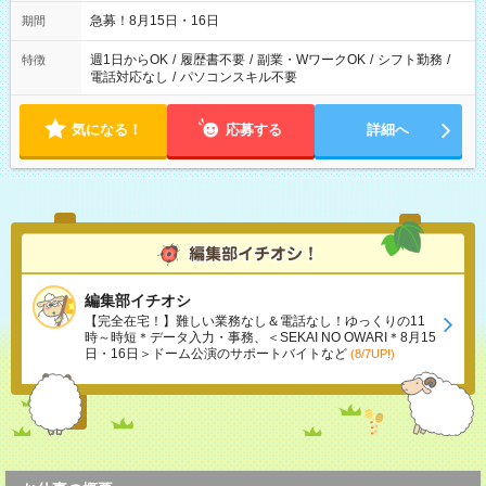
急募！8月15日・16日
期間
週1日からOK
/
履歴書不要
/
副業・WワークOK
/
シフト勤務
/
特徴
電話対応なし
/
パソコンスキル不要
気になる！
応募する
詳細へ
編集部イチオシ
【完全在宅！】難しい業務なし＆電話なし！ゆっくりの11
時～時短＊データ入力・事務、＜SEKAI NO OWARI＊8月15
日・16日＞ドーム公演のサポートバイトなど
(8/7UP!)