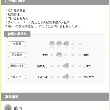
お仕事の概要
＊取引仕訳審査
＊残高管理
＊問い合わせ対応
＊チャット・メール対応などの経理事務のお仕事
※週2日の在宅勤務あり。詳しくはお問い合わせください。
職場の雰囲気
年齢層
20代
30
40
50
60
男女比率
女性
男性
職場の様子
活気あり
しずか
仕事の仕方
テキパキ
コツコツ
募集情報
給与