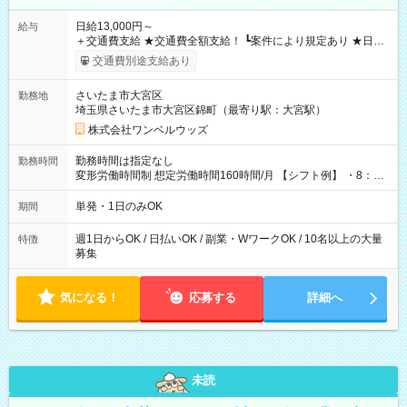
日給13,000円～
給与
＋交通費支給 ★交通費全額支給！ ┗案件により規定あり ★日払
いOK！（規定あり） ┗働いたその日に現金GET♪ お仕事後はコ
交通費別途支給あり
ンビニATMから 日払い分を引き落とせます！ 【試用期間】試
用期間なし
さいたま市大宮区
勤務地
埼玉県さいたま市大宮区錦町（最寄り駅：大宮駅）
株式会社ワンベルウッズ
勤務時間は指定なし
勤務時間
変形労働時間制 想定労働時間160時間/月 【シフト例】 ・8：00
～21：00
単発・1日のみOK
期間
週1日からOK / 日払いOK / 副業・WワークOK / 10名以上の大量
特徴
募集
気になる！
応募する
詳細へ
未読