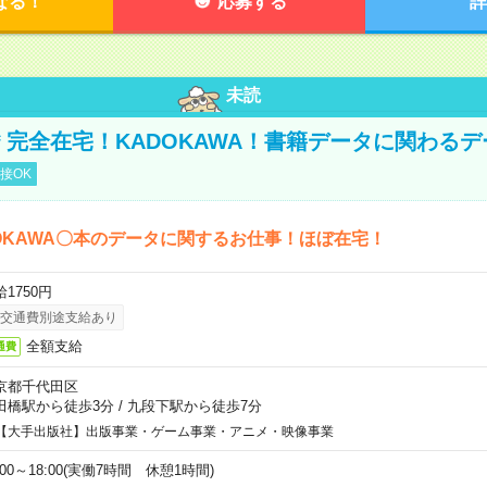
なる！
応募する
詳
未読
円＊完全在宅！KADOKAWA！書籍データに関わる
接OK
OKAWA〇本のデータに関するお仕事！ほぼ在宅！
1750円
交通費別途支給あり
全額支給
通費
京都千代田区
田橋駅から徒歩3分
/
九段下駅から徒歩7分
【大手出版社】出版事業・ゲーム事業・アニメ・映像事業
:00～18:00(実働7時間 休憩1時間)