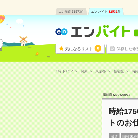
エン派遣
71573
件
エン バイト
82531
件
0
気になるリスト
保存した希
バイトTOP
関東
東京都
新宿区
時給
掲載日 :
2026
/
06
/
18
時給17
トのお
派遣
職種未経