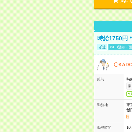
気に
時給1750
派遣
WEB登録・面
〇KAD
時給
給与
交
東
勤務地
飯
10
勤務時間