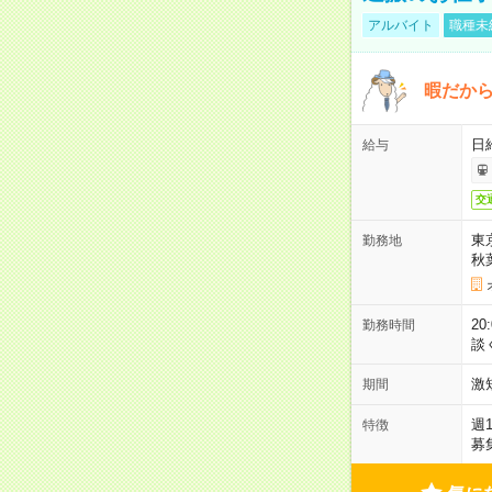
アルバイト
職種未
暇だか
日
給与
交
東
勤務地
秋
2
勤務時間
談
激
期間
週
特徴
募