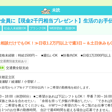
未読
全員に【現金2千円相当プレゼント】生活のお手
K
社会人未経験OK
ブランクOK
WEB登録・面接OK
相談だけでもOK！≫日収1.2万円以上で週3日～＆土日休みも
資格未経験：時給1500円～ ■週払いOK ■扶養内OK ■日収1万2000円以上
交通費別途支給あり
交通費全額支給
通費
京都足立区
綾瀬駅
/
綾瀬駅
/
小菅駅
/
…
≪自宅からドアtoドアで30分以内！≫ご希望の勤務地を紹介します。
00～18:00（休憩60分） ■ご希望があれば下記シフトもOK！ 早番 7:00～16:00 遅
家族と休みを合わせたい」 「余裕を持って夕飯の準備がしたい」 「できれば
ど、ご希望を教えてくださいね。 ※Wワーク希望の方へ 今ご覧のお仕事で希
う1つのお仕事の勤務時間。 合計で週40時間を超える場合は応募できません。