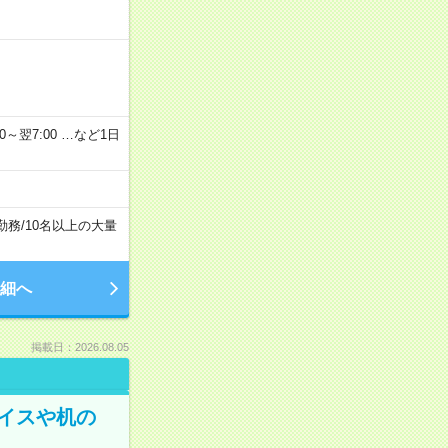
2：00～翌7:00 …など1日
勤務
/
10名以上の大量
細へ
掲載日：2026.08.05
イスや机の