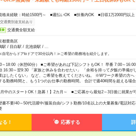
資格未経験：時給1500円～ ■週払いOK ■扶養内OK ■日収1万2000円以上
交通費別途支給あり
交通費全額支給
通費
京都豊島区
鴨駅
/
目白駅
/
北池袋駅
/
…
≪自宅からドアtoドアで30分以内！≫ご希望の勤務地を紹介します。
00～18:00（休憩60分） ■ご希望があれば下記シフトもOK！ 早番 7:00～16:00 遅
勤 16:30～翌9:30 「家族と休みを合わせたい」 「余裕を持って夕飯の準備
業はしたくない」 など、ご希望を教えてくださいね。 ※Wワーク希望の方へ
する勤務時間と、もう1つのお仕事の勤務時間。 合計で週40時間を超える場
8月中のスタートOK！急募！】2カ月～ ■ご応募から最短2～3日後に就業が
歴書不要
/
40～50代活躍中
/
服装自由
/
シフト勤務
/
10名以上の大量募集
/
電話対応
要
なる！
応募する
詳