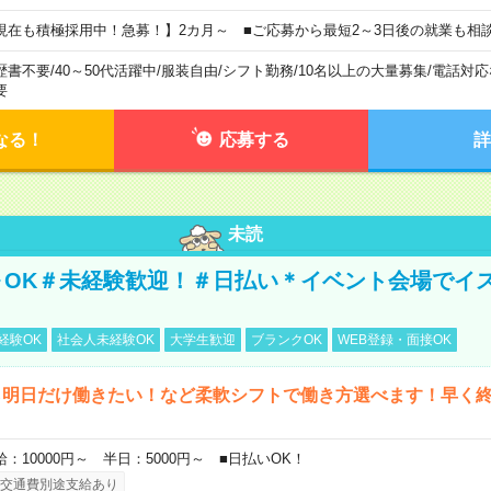
現在も積極採用中！急募！】2カ月～ ■ご応募から最短2～3日後の就業も相
歴書不要
/
40～50代活躍中
/
服装自由
/
シフト勤務
/
10名以上の大量募集
/
電話対応
要
なる！
応募する
詳
未読
～OK＃未経験歓迎！＃日払い＊イベント会場でイ
経験OK
社会人未経験OK
大学生歓迎
ブランクOK
WEB登録・面接OK
ら明日だけ働きたい！など柔軟シフトで働き方選べます！早く
給：10000円～ 半日：5000円～ ■日払いOK！
交通費別途支給あり