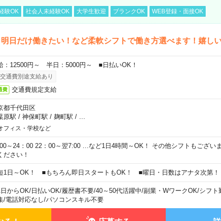
経験OK
社会人未経験OK
大学生歓迎
ブランクOK
WEB登録・面接OK
ら明日だけ働きたい！など柔軟シフトで働き方選べます！嬉し
給：12500円～ 半日：5000円～ ■日払いOK！
交通費別途支給あり
交通費規定支給
通費
京都千代田区
葉原駅
/
神保町駅
/
麹町駅
/
…
オフィス・学校など
0:00～24：00 22：00～翌7:00 …など1日4時間～OK！ その他シフトもござ
ください！
短1日～OK！ ■もちろん即日スタートもOK！ ■曜日・日数はアナタ次第！
1日からOK
/
日払いOK
/
履歴書不要
/
40～50代活躍中
/
副業・WワークOK
/
シフト
集
/
電話対応なし
/
パソコンスキル不要