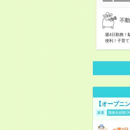
不動
週4日勤務！
便利！子育て
【オープニン
派遣
職種未経験O
≪週3日