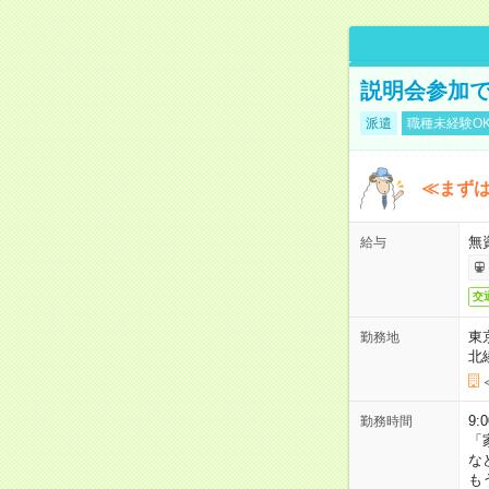
説明会参加で
派遣
職種未経験O
≪まずは
無
給与
交
東
勤務地
北
9:
勤務時間
「
な
も