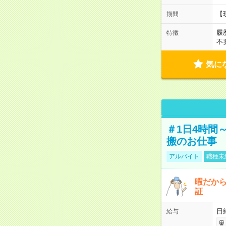
【
期間
履
特徴
不
気に
＃1日4時間
搬のお仕事
アルバイト
職種未
暇だか
証
日
給与