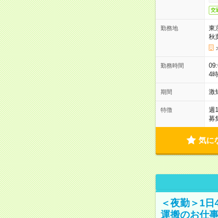
交
東
勤務地
秋
09
勤務時間
4
激
期間
週
特徴
募
気に
＜夜勤＞1日
運搬のお仕