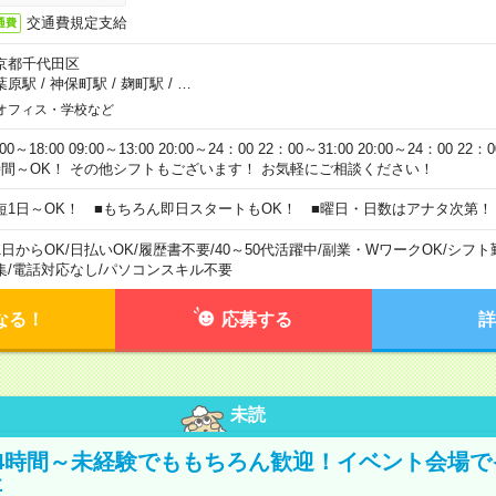
交通費規定支給
通費
京都千代田区
葉原駅
/
神保町駅
/
麹町駅
/
…
オフィス・学校など
:00～18:00 09:00～13:00 20:00～24：00 22：00～31:00 20:00～24：00 2
時間～OK！ その他シフトもございます！ お気軽にご相談ください！
短1日～OK！ ■もちろん即日スタートもOK！ ■曜日・日数はアナタ次第！
1日からOK
/
日払いOK
/
履歴書不要
/
40～50代活躍中
/
副業・WワークOK
/
シフト
集
/
電話対応なし
/
パソコンスキル不要
なる！
応募する
詳
未読
4時間～未経験でももちろん歓迎！イベント会場で
事