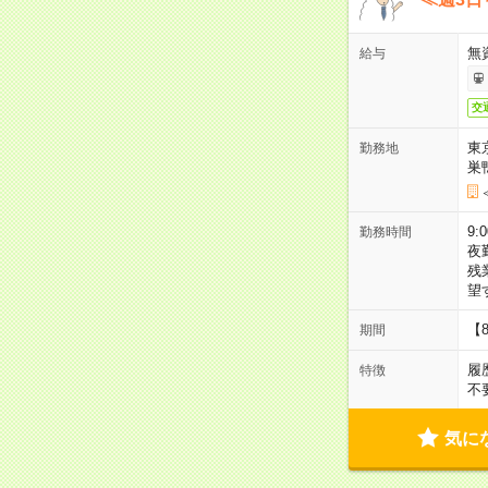
無
給与
交
東
勤務地
巣
9:
勤務時間
夜
残
望
【
期間
履
特徴
不
気に