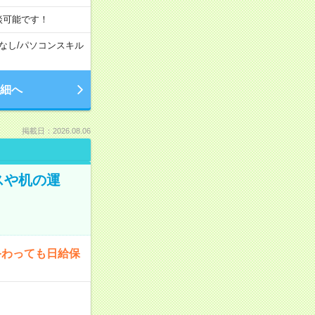
談可能です！
なし
/
パソコンスキル
細へ
掲載日：2026.08.06
スや机の運
終わっても日給保