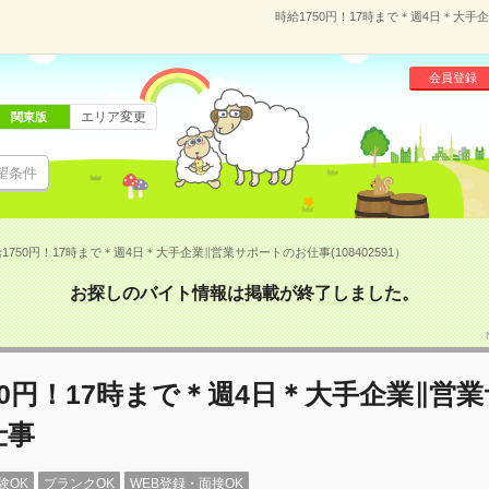
時給1750円！17時まで＊週4日＊大手企
会員登録
エリア変更
関東版
望条件
1750円！17時まで＊週4日＊大手企業∥営業サポートのお仕事(108402591）
お探しのバイト情報は掲載が終了しました。
50円！17時まで＊週4日＊大手企業∥営
仕事
験OK
ブランクOK
WEB登録・面接OK