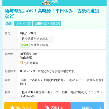
未読
給与即払いOK！高時給！平日休み！古紙の選別
など
派遣
ブランクOK
WEB登録・面接OK
時給1800円
給与
交通費別途支給あり
交通費支給有り
交通費
埼玉県狭山市
勤務地
狭山市駅
その他製造
8:30～17:30 ※表記のうち実働8時間です。
勤務時間
長期【ご応募から1週間以内(最短2日目)のスピード就業が可能】
期間
即日～
日払いOK
/
履歴書不要
/
シフト勤務
/
電話対応なし
/
パソコン
特徴
スキル不要
気になる！
応募する
詳細へ