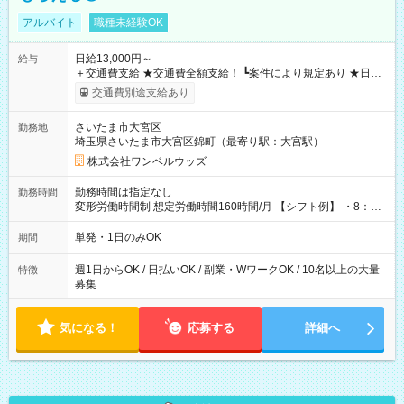
アルバイト
職種未経験OK
日給13,000円～
給与
＋交通費支給 ★交通費全額支給！ ┗案件により規定あり ★日払
いOK！（規定あり） ┗働いたその日に現金GET♪ お仕事後はコ
交通費別途支給あり
ンビニATMから 日払い分を引き落とせます！ 【試用期間】試
用期間なし
さいたま市大宮区
勤務地
埼玉県さいたま市大宮区錦町（最寄り駅：大宮駅）
株式会社ワンベルウッズ
勤務時間は指定なし
勤務時間
変形労働時間制 想定労働時間160時間/月 【シフト例】 ・8：00
～21：00
単発・1日のみOK
期間
週1日からOK / 日払いOK / 副業・WワークOK / 10名以上の大量
特徴
募集
気になる！
応募する
詳細へ