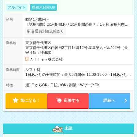
アルバイト
職種未経験OK
時給1,400円～
給与
【試用期間】試用期間あり 試用期間の長さ：1ヶ月 雇用形態、
給与は本採用時と同じです。
交通費別途支給あり
東京都千代田区
勤務地
東京都千代田区内神田2丁目14番12号 星屋第六ビル402号（最
寄り駅：神田駅）
Ａｌｌｅｙ株式会社
シフト制
勤務時間
1日あたりの実働時間：最大5時間/日 11:00-19:00 └1日あたりの
実働時間：1-5時間 └上記の時間帯内であれば、いつでも勤務可
能！ └平日・土曜日の中で、お好きな曜日でご勤務いただけま
週1日からOK / 日払いOK / 副業・WワークOK
特徴
す！ 【シフト例】 ・11:00～14:00 ・16:30～19:00 ・13:00～
18:00 などのように、自由な働き方が可能なお仕事です！
気になる！
応募する
詳細へ
未読