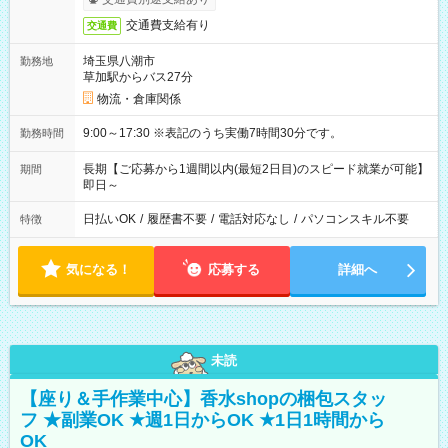
交通費支給有り
交通費
埼玉県八潮市
勤務地
草加駅からバス27分
物流・倉庫関係
9:00～17:30 ※表記のうち実働7時間30分です。
勤務時間
長期【ご応募から1週間以内(最短2日目)のスピード就業が可能】
期間
即日～
日払いOK
/
履歴書不要
/
電話対応なし
/
パソコンスキル不要
特徴
気になる！
応募する
詳細へ
未読
【座り＆手作業中心】香水shopの梱包スタッ
フ ★副業OK ★週1日からOK ★1日1時間から
OK