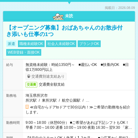
掲載日：2026.08.09
未読
【オープニング募集】おばあちゃんのお散歩付
き添いも仕事の1つ
派遣
職種未経験OK
社会人未経験OK
ブランクOK
WEB登録・面接OK
無資格未経験：時給1350円～ ■週払いOK ■扶養内OK ■日
給与
収1万800円以上
交通費別途支給あり
交通費全額支給
交通費
埼玉県所沢市
勤務地
所沢駅
/
東所沢駅
/
航空公園駅
/
…
≪自宅からドアtoドアで30分以内！≫ご希望の勤務地を紹介
します。
9:00～18:00（休憩60分） ■ご希望があれば下記シフトもOK！
勤務時間
早番 7:00～16:00 遅番 10:00～19:00 夜勤 16:30～翌9:30 「家族
と休みを合わせたい」 「余裕を持って夕飯の準備がしたい」
「できれば残業はしたくない」 など、ご希望を教えてください