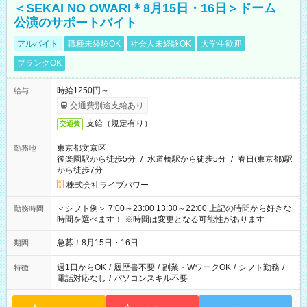
＜SEKAI NO OWARI＊8月15日・16日＞ドーム
公演のサポートバイト
アルバイト
職種未経験OK
社会人未経験OK
大学生歓迎
ブランクOK
時給1250円～
給与
交通費別途支給あり
支給（規定有り）
交通費
東京都文京区
勤務地
後楽園駅から徒歩5分
/
水道橋駅から徒歩5分
/
春日(東京都)駅
から徒歩7分
株式会社ライブパワー
＜シフト例＞ 7:00～23:00 13:30～22:00 上記の時間から好きな
勤務時間
時間を選べます！ ※時間は変更となる可能性があります
急募！8月15日・16日
期間
週1日からOK
/
履歴書不要
/
副業・WワークOK
/
シフト勤務
/
特徴
電話対応なし
/
パソコンスキル不要