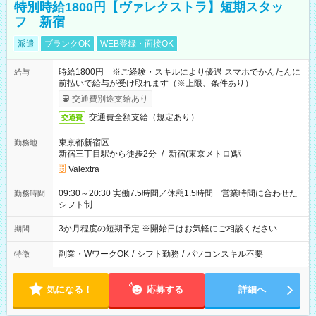
特別時給1800円【ヴァレクストラ】短期スタッ
フ 新宿
派遣
ブランクOK
WEB登録・面接OK
時給1800円 ※ご経験・スキルにより優遇 スマホでかんたんに
給与
前払いで給与が受け取れます（※上限、条件あり）
交通費別途支給あり
交通費全額支給（規定あり）
交通費
東京都新宿区
勤務地
新宿三丁目駅から徒歩2分
/
新宿(東京メトロ)駅
Valextra
09:30～20:30 実働7.5時間／休憩1.5時間 営業時間に合わせた
勤務時間
シフト制
3か月程度の短期予定 ※開始日はお気軽にご相談ください
期間
副業・WワークOK
/
シフト勤務
/
パソコンスキル不要
特徴
気になる！
応募する
詳細へ