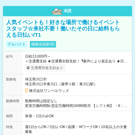
未読
人気イベントも！好きな場所で働けるイベント
スタッフ☆来社不要！働いたその日に給料もら
える日払い/T1
アルバイト
職種未経験OK
日給13,000円～
給与
＋交通費支給 ★交通費全額支給！ ┗案件により規定あり ★日払
いOK！（規定あり） ┗働いたその日に現金GET♪ お仕事後はコ
交通費別途支給あり
ンビニATMから 日払い分を引き落とせます！ 【試用期間】試
用期間なし
埼玉県川口市
勤務地
埼玉県川口市東川口（最寄り駅：東川口駅）
株式会社ワンベルウッズ
勤務時間は指定なし
勤務時間
変形労働時間制 想定労働時間160時間/月 【シフト例】 ・8：00
～21：00
単発・1日のみOK
期間
週1日からOK / 日払いOK / 副業・WワークOK / 10名以上の大量
特徴
募集