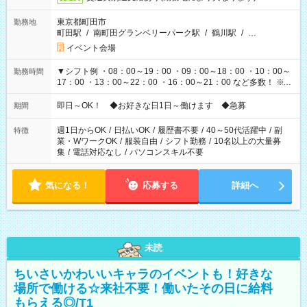
東京都町田市
勤務地
町田駅
/
南町田グランベリーパーク駅
/
鶴川駅
/
…
イベント会場
▼シフト例 ・08：00～19：00 ・09：00～18：00 ・10：00～
勤務時間
17：00 ・13：00～22：00 ・16：00～21：00 など多数！ ※お
仕事により勤務時間が異なります
即日～OK！ ◆お好きな日1日～働けます ◆急募
期間
週1日からOK
/
日払いOK
/
履歴書不要
/
40～50代活躍中
/
副
特徴
業・WワークOK
/
服装自由
/
シフト勤務
/
10名以上の大量募
集
/
電話対応なし
/
パソコンスキル不要
気になる！
応募する
詳細へ
未読
ちいさいかわいいキャラのイベントも！好きな
場所で働ける☆来社不要！働いたその日に給料
もらえる◎/T1