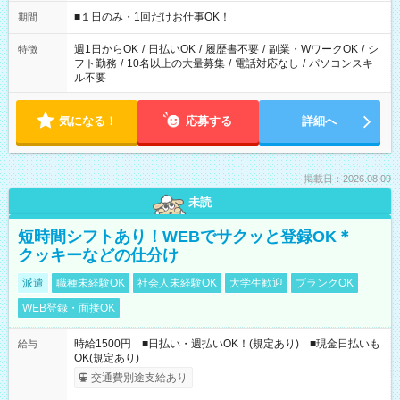
etc ★最短で3時間で5,120円のお仕事から 15時間で2万円近く稼
げるお仕事も！ ご希望のお時間に合わせてご紹介！ ※シフトは
■１日のみ・1回だけお仕事OK！
期間
現場によって異なります。 ※勿論、休憩時間はあるのでご安心
ください！
週1日からOK
/
日払いOK
/
履歴書不要
/
副業・WワークOK
/
シ
特徴
フト勤務
/
10名以上の大量募集
/
電話対応なし
/
パソコンスキ
ル不要
気になる！
応募する
詳細へ
掲載日：2026.08.09
未読
短時間シフトあり！WEBでサクッと登録OK＊
クッキーなどの仕分け
派遣
職種未経験OK
社会人未経験OK
大学生歓迎
ブランクOK
WEB登録・面接OK
時給1500円 ■日払い・週払いOK！(規定あり) ■現金日払いも
給与
OK(規定あり)
交通費別途支給あり