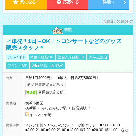
気になる！
応募する
詳細へ
掲載日：2026.08.07
未読
＜単発＊1日～OK！＞コンサートなどのグッズ
販売スタッフ＊
アルバイト
職種未経験OK
社会人未経験OK
大学生歓迎
ブランクOK
WEB登録・面接OK
日給1万5000円～ ■最大で日給2万8500円！
給与
交通費別途支給あり
交通費規定支給
交通費
横浜市西区
勤務地
横浜駅
/
みなとみらい駅
/
西横浜駅
/
…
イベント会場
＜シフト例＞ いろいろなシフトで働けます！ ■7:00-24:00
勤務時間
■8:00-21:00 ■9:00-21:00 ■18:00-翌7:00 ■20:30-翌11:00 など