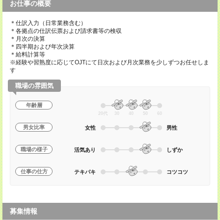
お仕事の概要
＊仕訳入力（日常業務含む）
＊各拠点の仕訳伝票および請求書等の検収
＊月次の決算
＊四半期および年次決算
＊給料計算等
※経験や習熟度に応じてOJTにて日次および月次業務を少しずつお任せしま
す
職場の雰囲気
年齢層
20代
30
40
50
60
男女比率
女性
男性
職場の様子
活気あり
しずか
仕事の仕方
テキパキ
コツコツ
募集情報