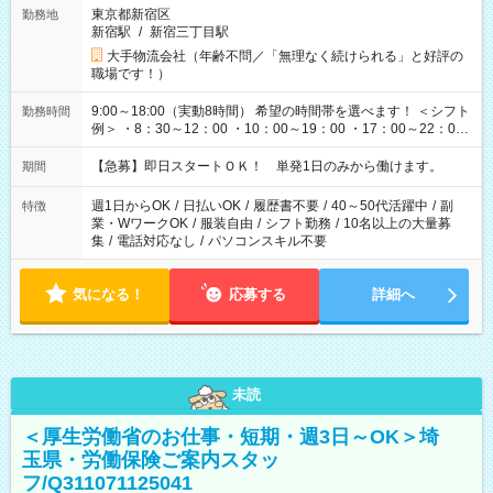
東京都新宿区
勤務地
新宿駅
/
新宿三丁目駅
大手物流会社（年齢不問／「無理なく続けられる」と好評の
職場です！）
9:00～18:00（実動8時間） 希望の時間帯を選べます！ ＜シフト
勤務時間
例＞ ・8：30～12：00 ・10：00～19：00 ・17：00～22：00
・13：00～22：00 ・22：00～翌6：00 など
【急募】即日スタートＯＫ！ 単発1日のみから働けます。
期間
週1日からOK
/
日払いOK
/
履歴書不要
/
40～50代活躍中
/
副
特徴
業・WワークOK
/
服装自由
/
シフト勤務
/
10名以上の大量募
集
/
電話対応なし
/
パソコンスキル不要
気になる！
応募する
詳細へ
未読
＜厚生労働省のお仕事・短期・週3日～OK＞埼
玉県・労働保険ご案内スタッ
フ/Q311071125041