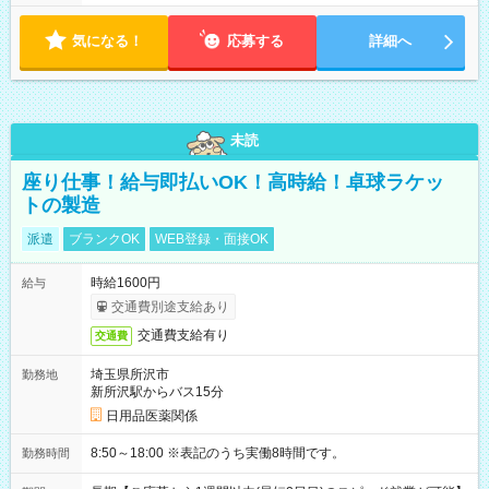
気になる！
応募する
詳細へ
未読
座り仕事！給与即払いOK！高時給！卓球ラケッ
トの製造
派遣
ブランクOK
WEB登録・面接OK
時給1600円
給与
交通費別途支給あり
交通費支給有り
交通費
埼玉県所沢市
勤務地
新所沢駅からバス15分
日用品医薬関係
8:50～18:00 ※表記のうち実働8時間です。
勤務時間