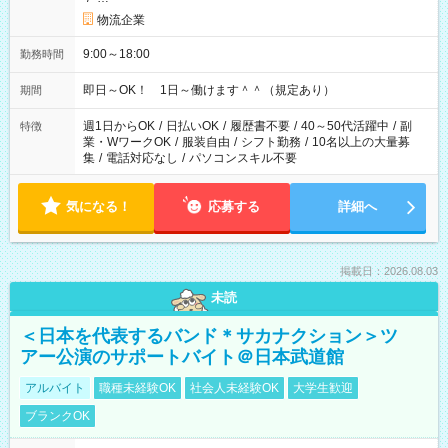
物流企業
9:00～18:00
勤務時間
即日～OK！ 1日～働けます＾＾（規定あり）
期間
週1日からOK
/
日払いOK
/
履歴書不要
/
40～50代活躍中
/
副
特徴
業・WワークOK
/
服装自由
/
シフト勤務
/
10名以上の大量募
集
/
電話対応なし
/
パソコンスキル不要
気になる！
応募する
詳細へ
掲載日：2026.08.03
未読
＜日本を代表するバンド＊サカナクション＞ツ
アー公演のサポートバイト＠日本武道館
アルバイト
職種未経験OK
社会人未経験OK
大学生歓迎
ブランクOK