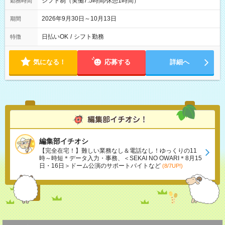
シフト制（実働7.5時間/休憩1時間）
勤務時間
2026年9月30日～10月13日
期間
日払いOK
/
シフト勤務
特徴
気になる！
応募する
詳細へ
編集部イチオシ
【完全在宅！】難しい業務なし＆電話なし！ゆっくりの11
時～時短＊データ入力・事務、＜SEKAI NO OWARI＊8月15
日・16日＞ドーム公演のサポートバイトなど
(8/7UP!)