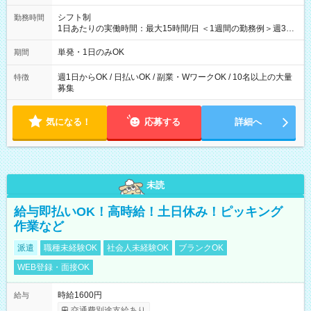
シフト制
勤務時間
1日あたりの実働時間：最大15時間/日 ＜1週間の勤務例＞週3回
勤務 勤務：月・水・金 休み：火・木・土・日 好きな時にお仕事
可能です！ ※1日あたりの最大実働時間は日勤、夜勤共に勤務し
単発・1日のみOK
期間
た時間になります。
週1日からOK / 日払いOK / 副業・WワークOK / 10名以上の大量
特徴
募集
気になる！
応募する
詳細へ
未読
給与即払いOK！高時給！土日休み！ピッキング
作業など
派遣
職種未経験OK
社会人未経験OK
ブランクOK
WEB登録・面接OK
時給1600円
給与
交通費別途支給あり