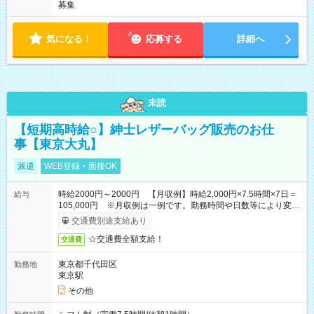
募集
気になる！
応募する
詳細へ
未読
【短期高時給○】紳士レザーバッグ販売のお仕
事【東京大丸】
派遣
WEB登録・面接OK
時給2000円～2000円 【月収例】時給2,000円×7.5時間×7日＝
給与
105,000円 ※月収例は一例です。勤務時間や日数等により変動
いたします。
交通費別途支給あり
☆交通費全額支給！
交通費
東京都千代田区
勤務地
東京駅
その他