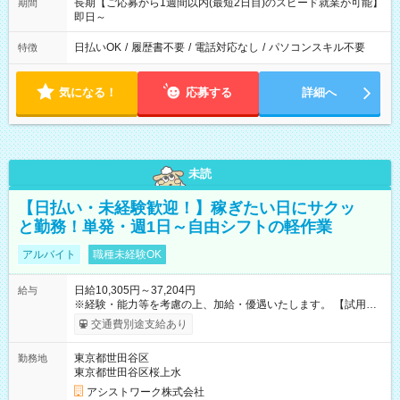
長期【ご応募から1週間以内(最短2日目)のスピード就業が可能】
期間
即日～
日払いOK
/
履歴書不要
/
電話対応なし
/
パソコンスキル不要
特徴
気になる！
応募する
詳細へ
未読
【日払い・未経験歓迎！】稼ぎたい日にサクッ
と勤務！単発・週1日～自由シフトの軽作業
アルバイト
職種未経験OK
日給10,305円～37,204円
給与
※経験・能力等を考慮の上、加給・優遇いたします。 【試用期
間】試用期間なし
交通費別途支給あり
東京都世田谷区
勤務地
東京都世田谷区桜上水
アシストワーク株式会社