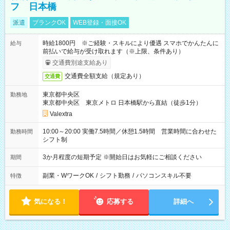
フ 日本橋
派遣
ブランクOK
WEB登録・面接OK
時給1800円 ※ご経験・スキルにより優遇 スマホでかんたんに
給与
前払いで給与が受け取れます（※上限、条件あり）
交通費別途支給あり
交通費全額支給（規定あり）
交通費
東京都中央区
勤務地
東京都中央区 東京メトロ 日本橋駅から直結（徒歩1分）
Valextra
10:00～20:00 実働7.5時間／休憩1.5時間 営業時間に合わせた
勤務時間
シフト制
3か月程度の短期予定 ※開始日はお気軽にご相談ください
期間
副業・WワークOK
/
シフト勤務
/
パソコンスキル不要
特徴
気になる！
応募する
詳細へ