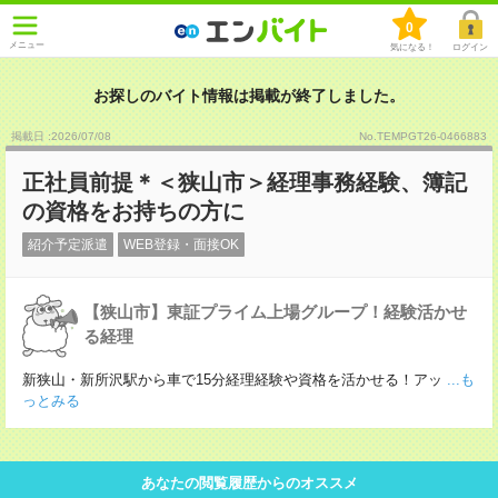
0
メニュー
気になる！
ログイン
お探しのバイト情報は掲載が終了しました。
掲載日 :2026
/
07
/
08
No.TEMPGT26-0466883
正社員前提＊＜狭山市＞経理事務経験、簿記
の資格をお持ちの方に
紹介予定派遣
WEB登録・面接OK
【狭山市】東証プライム上場グループ！経験活かせ
る経理
新狭山・新所沢駅から車で15分経理経験や資格を活かせる！アッ
...も
っとみる
あなたの閲覧履歴からのオススメ