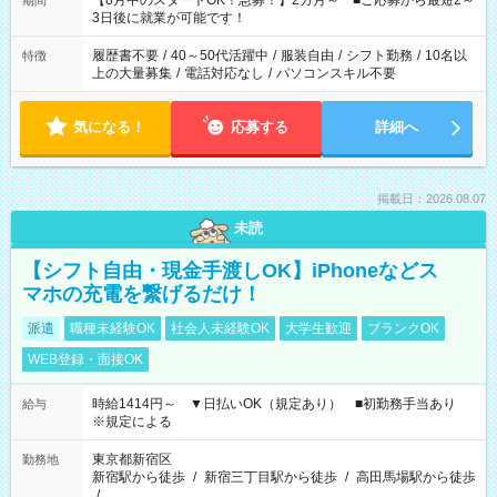
【8月中のスタートOK！急募！】2カ月～ ■ご応募から最短2～
期間
ね。 ※Wワーク希望の方へ 今ご覧のお仕事で希望する勤務時間
3日後に就業が可能です！
と、もう1つのお仕事の勤務時間。 合計で週40時間を超える場
合は応募できません。
履歴書不要
/
40～50代活躍中
/
服装自由
/
シフト勤務
/
10名以
特徴
上の大量募集
/
電話対応なし
/
パソコンスキル不要
気になる！
応募する
詳細へ
掲載日：2026.08.07
未読
【シフト自由・現金手渡しOK】iPhoneなどス
マホの充電を繋げるだけ！
派遣
職種未経験OK
社会人未経験OK
大学生歓迎
ブランクOK
WEB登録・面接OK
時給1414円～ ▼日払いOK（規定あり） ■初勤務手当あり
給与
※規定による
東京都新宿区
勤務地
新宿駅から徒歩
/
新宿三丁目駅から徒歩
/
高田馬場駅から徒歩
/
…