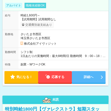
アルバイト
職種未経験OK
時給1,600円～
給与
【試用期間】試用期間なし
交通費別途支給あり
さいたま市西区
勤務地
埼玉県さいたま市西区
株式会社アイヴィジット
シフト制
勤務時間
1日あたりの実働時間：最大8時間/日 勤務時間 9：00～18：
00(実働8h、休憩1h) 土日祝含む週3日～OK、シフト制 ※もちろ
ん週5日勤務もOK♪ 勤務期間：2026年8月12日～9月9日※リスト
副業・WワークOK
特徴
全件完了で業務終了
気になる！
応募する
詳細へ
未読
特別時給1800円【ヴァレクストラ】短期スタッ