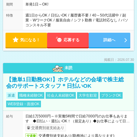
単発1日～OK!
期間
週1日からOK
/
日払いOK
/
履歴書不要
/
40～50代活躍中
/
副
特徴
業・WワークOK
/
服装自由
/
シフト勤務
/
電話対応なし
/
パソ
コンスキル不要
気になる！
応募する
詳細へ
掲載日：2026.07.30
未読
【激単1日勤務OK!】ホテルなどの会場で株主総
会のサポートスタッフ＊日払いOK
派遣
職種未経験OK
社会人未経験OK
大学生歓迎
ブランクOK
WEB登録・面接OK
日給1万5000円～※実働5時間で日給7000円のお仕事もありま
給与
す ◆日払い・週払いOK！（規定あり）◆お仕事によって日給
も異なります
交通費別途支給あり
交通費別途支給あり(勤務地により異なります)
交通費