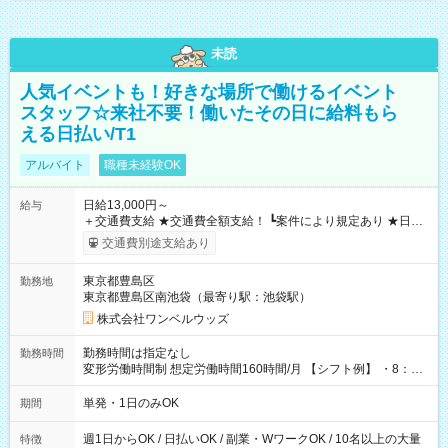
未読
人気イベントも！好きな場所で働けるイベント
スタッフ☆来社不要！働いたその日に給料もら
える日払い/T1
アルバイト
職種未経験OK
日給13,000円～
給与
＋交通費支給 ★交通費全額支給！ ┗案件により規定あり ★日払
いOK！（規定あり） ┗働いたその日に現金GET♪ お仕事後はコ
交通費別途支給あり
ンビニATMから 日払い分を引き落とせます！ 【試用期間】試
用期間なし
東京都豊島区
勤務地
東京都豊島区南池袋（最寄り駅：池袋駅）
株式会社ワンベルウッズ
勤務時間は指定なし
勤務時間
変形労働時間制 想定労働時間160時間/月 【シフト例】 ・8：00
～21：00
単発・1日のみOK
期間
週1日からOK / 日払いOK / 副業・WワークOK / 10名以上の大量
特徴