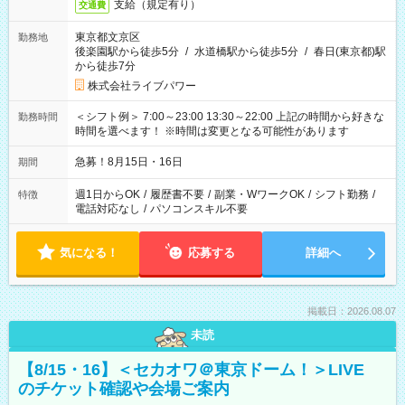
支給（規定有り）
交通費
東京都文京区
勤務地
後楽園駅から徒歩5分
/
水道橋駅から徒歩5分
/
春日(東京都)駅
から徒歩7分
株式会社ライブパワー
＜シフト例＞ 7:00～23:00 13:30～22:00 上記の時間から好きな
勤務時間
時間を選べます！ ※時間は変更となる可能性があります
急募！8月15日・16日
期間
週1日からOK
/
履歴書不要
/
副業・WワークOK
/
シフト勤務
/
特徴
電話対応なし
/
パソコンスキル不要
気になる！
応募する
詳細へ
掲載日：2026.08.07
未読
【8/15・16】＜セカオワ＠東京ドーム！＞LIVE
のチケット確認や会場ご案内