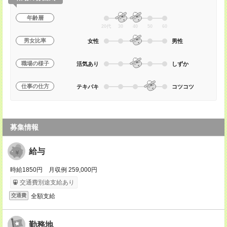
年齢層
20代
30
40
50
60
男女比率
女性
男性
職場の様子
活気あり
しずか
仕事の仕方
テキパキ
コツコツ
募集情報
給与
時給1850円 月収例 259,000円
交通費別途支給あり
全額支給
交通費
勤務地