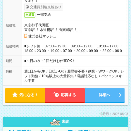
ります！
交通費別途支給あり
一部支給
交通費
東京都千代田区
勤務地
東京駅
/
水道橋駅
/
有楽町駅
/
…
株式会社マッシュ
■シフト例 ・07:00～19:30 ・09:00～12:00 ・10:00～17:00 ・
勤務時間
18:00～23:00 ・19:00～07:00 ・20:00～09:00 ・22:00～06:00
etc ★最短で3時間で5,120円のお仕事から 15時間で2万円近く稼
げるお仕事も！ ご希望のお時間に合わせてご紹介！ ※シフトは
■１日のみ・1回だけお仕事OK！
期間
現場によって異なります。 ※勿論、休憩時間はあるのでご安心
ください！
週1日からOK
/
日払いOK
/
履歴書不要
/
副業・WワークOK
/
シ
特徴
フト勤務
/
10名以上の大量募集
/
電話対応なし
/
パソコンスキ
ル不要
気になる！
応募する
詳細へ
掲載日：2026.08.08
未読