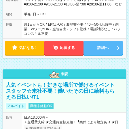
■8:00-21:00 ■9:00-21:00 ■18:00-翌7:00 ■20:30-翌11:00 など
単発1日～OK!
期間
週1日からOK
/
日払いOK
/
履歴書不要
/
40～50代活躍中
/
副
特徴
業・WワークOK
/
服装自由
/
シフト勤務
/
電話対応なし
/
パソ
コンスキル不要
気になる！
応募する
詳細へ
未読
人気イベントも！好きな場所で働けるイベント
スタッフ☆来社不要！働いたその日に給料もら
える日払い/T1
アルバイト
職種未経験OK
日給13,000円～
給与
＋交通費支給 ★交通費全額支給！ ┗案件により規定あり ★日払
いOK！（規定あり） ┗働いたその日に現金GET♪ お仕事後はコ
交通費別途支給あり