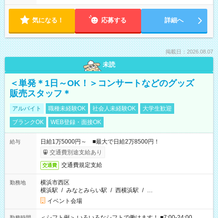
気になる！
応募する
詳細へ
掲載日：2026.08.07
未読
＜単発＊1日～OK！＞コンサートなどのグッズ
販売スタッフ＊
アルバイト
職種未経験OK
社会人未経験OK
大学生歓迎
ブランクOK
WEB登録・面接OK
日給1万5000円～ ■最大で日給2万8500円！
給与
交通費別途支給あり
交通費規定支給
交通費
横浜市西区
勤務地
横浜駅
/
みなとみらい駅
/
西横浜駅
/
…
イベント会場
＜シフト例＞ いろいろなシフトで働けます！ ■7:00-24:00
勤務時間