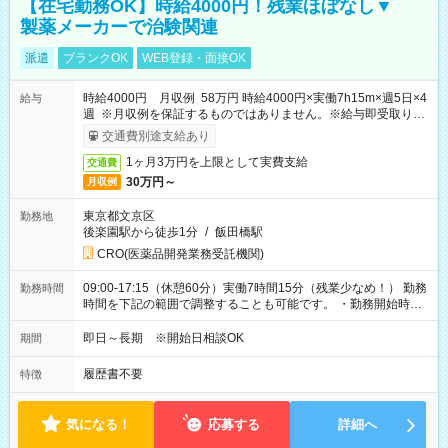
【在宅勤務OK】時給4000円！残業ほぼなし▼
製薬メーカーで治験関連
派遣
ブランクOK
WEB登録・面接OK
時給4000円 月収例 58万円 時給4000円×実働7h15m×週5日×4
給与
週 ※月収例を保証するものではありません。※給与即受取りサ
ービス利用可（利用条件有）
交通費別途支給あり
1ヶ月3万円を上限として実費支給
交通費
30万円～
月収例
東京都文京区
勤務地
後楽園駅から徒歩1分
/
飯田橋駅
CRO(医薬品開発業務受託機関)
09:00-17:15（休憩60分）実働7時間15分（残業少なめ！） 勤務
勤務時間
時間を下記の範囲で調整することも可能です。 ・勤務開始時
間 09:00～10:00 ・勤務終了時間 16:00～17:15 ・実働
05:00～07:15
即日～長期 ※開始日相談OK
期間
履歴書不要
特徴
気になる！
応募する
詳細へ