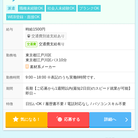
派遣
職種未経験OK
社会人未経験OK
ブランクOK
WEB登録・面接OK
時給1500円
給与
交通費別途支給あり
交通費支給有り
交通費
東京都江戸川区
勤務地
東京都江戸川区バス10分
素材系メーカー
9:00～18:00 ※表記のうち実働8時間です。
勤務時間
長期【ご応募から1週間以内(最短2日目)のスピード就業が可能】
期間
即日～
日払いOK
/
履歴書不要
/
電話対応なし
/
パソコンスキル不要
特徴
気になる！
応募する
詳細へ