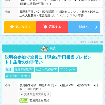
【8月中のスタートOK！急募！】2カ月～ ■ご応募から最短2～
期間
ね。 ※Wワーク希望の方へ 今ご覧のお仕事で希望する勤務時間
3日後に就業が可能です！
と、もう1つのお仕事の勤務時間。 合計で週40時間を超える場
合は応募できません。
履歴書不要
/
40～50代活躍中
/
服装自由
/
シフト勤務
/
10名以
特徴
上の大量募集
/
電話対応なし
/
パソコンスキル不要
気になる！
応募する
詳細へ
掲載日：2026.08.10
未読
説明会参加で全員に【現金2千円相当プレゼン
ト】生活のお手伝い
派遣
職種未経験OK
社会人未経験OK
ブランクOK
WEB登録・面接OK
無資格未経験：時給1500円～ ■週払いOK ■扶養内OK ■日
給与
収1万2000円以上
交通費別途支給あり
交通費全額支給
交通費