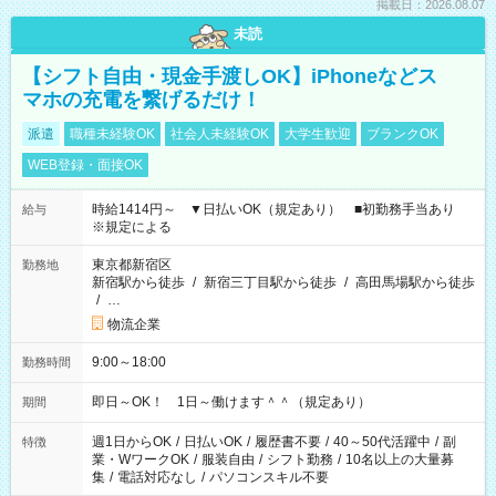
掲載日：2026.08.07
未読
【シフト自由・現金手渡しOK】iPhoneなどス
マホの充電を繋げるだけ！
派遣
職種未経験OK
社会人未経験OK
大学生歓迎
ブランクOK
WEB登録・面接OK
時給1414円～ ▼日払いOK（規定あり） ■初勤務手当あり
給与
※規定による
東京都新宿区
勤務地
新宿駅から徒歩
/
新宿三丁目駅から徒歩
/
高田馬場駅から徒歩
/
…
物流企業
9:00～18:00
勤務時間
即日～OK！ 1日～働けます＾＾（規定あり）
期間
週1日からOK
/
日払いOK
/
履歴書不要
/
40～50代活躍中
/
副
特徴
業・WワークOK
/
服装自由
/
シフト勤務
/
10名以上の大量募
集
/
電話対応なし
/
パソコンスキル不要