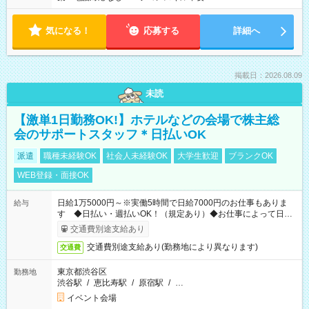
気になる！
応募する
詳細へ
掲載日：2026.08.09
未読
【激単1日勤務OK!】ホテルなどの会場で株主総
会のサポートスタッフ＊日払いOK
派遣
職種未経験OK
社会人未経験OK
大学生歓迎
ブランクOK
WEB登録・面接OK
日給1万5000円～※実働5時間で日給7000円のお仕事もありま
給与
す ◆日払い・週払いOK！（規定あり）◆お仕事によって日給
も異なります
交通費別途支給あり
交通費別途支給あり(勤務地により異なります)
交通費
東京都渋谷区
勤務地
渋谷駅
/
恵比寿駅
/
原宿駅
/
…
イベント会場