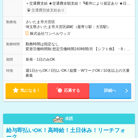
＋交通費支給 ★交通費全額支給！ ┗案件により規定あり ★日払
いOK！（規定あり） ┗働いたその日に現金GET♪ お仕事後はコ
交通費別途支給あり
ンビニATMから 日払い分を引き落とせます！ 【試用期間】試
用期間なし
さいたま市大宮区
勤務地
埼玉県さいたま市大宮区錦町（最寄り駅：大宮駅）
株式会社ワンベルウッズ
勤務時間は指定なし
勤務時間
変形労働時間制 想定労働時間160時間/月 【シフト例】 ・8：00
～21：00
単発・1日のみOK
期間
週1日からOK / 日払いOK / 副業・WワークOK / 10名以上の大量
特徴
募集
気になる！
応募する
詳細へ
未読
給与即払いOK！高時給！土日休み！リーチフォ
ーク