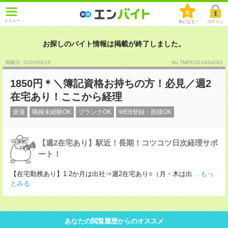
0
メニュー
気になる！
ログイン
お探しのバイト情報は掲載が終了しました。
掲載日 :2026
/
06
/
16
No.TMPE26-0464083
1850円＊＼簿記資格お持ちの方！必見／週2
在宅あり！ここから経理
派遣
職種未経験OK
ブランクOK
WEB登録・面接OK
【週2在宅あり】駅近！長期！コツコツ日次経理サポ
ート！
【在宅勤務あり】1.2か月は出社⇒週2在宅あり○（月・木は出
...もっ
とみる
あなたの閲覧履歴からのオススメ