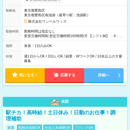
ンビニATMから 日払い分を引き落とせます！ 【試用期間】試
用期間なし
東京都豊島区
勤務地
東京都豊島区南池袋（最寄り駅：池袋駅）
株式会社ワンベルウッズ
勤務時間は指定なし
勤務時間
変形労働時間制 想定労働時間160時間/月 【シフト例】 ・8：00
～21：00
単発・1日のみOK
期間
週1日からOK / 日払いOK / 副業・WワークOK / 10名以上の大量
特徴
募集
気になる！
応募する
詳細へ
未読
駅チカ！高時給！土日休み！日勤のお仕事！調
理補助
派遣
職種未経験OK
社会人未経験OK
ブランクOK