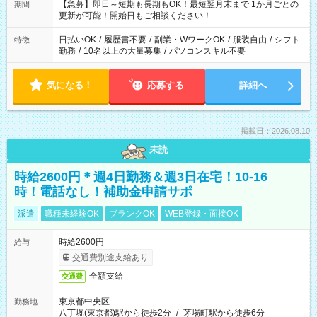
【急募】即日～短期も長期もOK！最短翌月末まで 1か月ごとの
期間
更新が可能！開始日もご相談ください！
日払いOK
/
履歴書不要
/
副業・WワークOK
/
服装自由
/
シフト
特徴
勤務
/
10名以上の大量募集
/
パソコンスキル不要
気になる！
応募する
詳細へ
掲載日：2026.08.10
未読
時給2600円＊週4日勤務＆週3日在宅！10-16
時！電話なし！補助金申請サポ
派遣
職種未経験OK
ブランクOK
WEB登録・面接OK
時給2600円
給与
交通費別途支給あり
全額支給
交通費
東京都中央区
勤務地
八丁堀(東京都)駅から徒歩2分
/
茅場町駅から徒歩6分