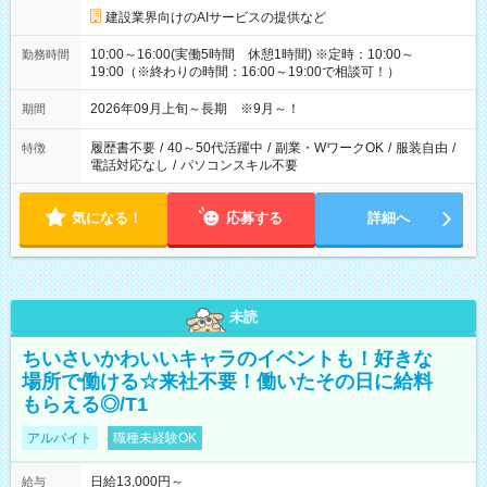
建設業界向けのAIサービスの提供など
10:00～16:00(実働5時間 休憩1時間) ※定時：10:00～
勤務時間
19:00（※終わりの時間：16:00～19:00で相談可！）
2026年09月上旬～長期 ※9月～！
期間
履歴書不要
/
40～50代活躍中
/
副業・WワークOK
/
服装自由
/
特徴
電話対応なし
/
パソコンスキル不要
気になる！
応募する
詳細へ
未読
ちいさいかわいいキャラのイベントも！好きな
場所で働ける☆来社不要！働いたその日に給料
もらえる◎/T1
アルバイト
職種未経験OK
日給13,000円～
給与