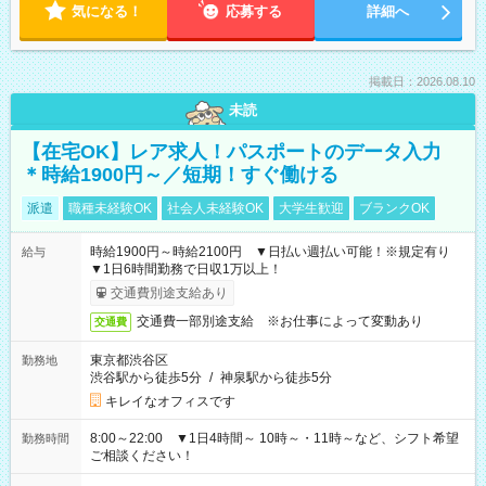
気になる！
応募する
詳細へ
掲載日：2026.08.10
未読
【在宅OK】レア求人！パスポートのデータ入力
＊時給1900円～／短期！すぐ働ける
派遣
職種未経験OK
社会人未経験OK
大学生歓迎
ブランクOK
時給1900円～時給2100円 ▼日払い週払い可能！※規定有り
給与
▼1日6時間勤務で日収1万以上！
交通費別途支給あり
交通費一部別途支給 ※お仕事によって変動あり
交通費
東京都渋谷区
勤務地
渋谷駅から徒歩5分
/
神泉駅から徒歩5分
キレイなオフィスです
8:00～22:00 ▼1日4時間～ 10時～・11時～など、シフト希望
勤務時間
ご相談ください！