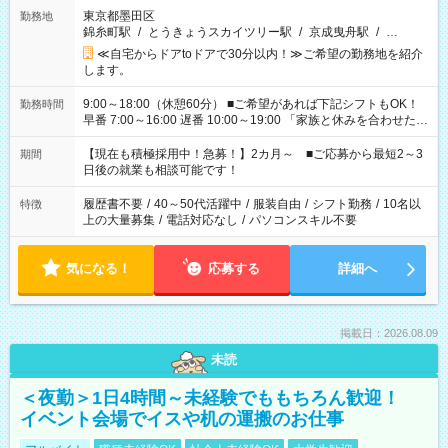
東京都墨田区
勤務地
錦糸町駅
/
とうきょうスカイツリー駅
/
京成曳舟駅
/
…
≪自宅からドアtoドアで30分以内！≫ご希望の勤務地を紹介
します。
9:00～18:00（休憩60分） ■ご希望があれば下記シフトもOK！
勤務時間
早番 7:00～16:00 遅番 10:00～19:00 「家族と休みを合わせた
い」 「余裕を持って夕飯の準備がしたい」 「できれば残業はし
たくない」 など、ご希望を教えてくださいね。 ※Wワーク希望
【現在も積極採用中！急募！】2カ月～ ■ご応募から最短2～3
期間
の方へ 今ご覧のお仕事で希望する勤務時間と、もう1つのお仕事
日後の就業も相談可能です！
の勤務時間。 合計で週40時間を超える場合は応募できません。
履歴書不要
/
40～50代活躍中
/
服装自由
/
シフト勤務
/
10名以
特徴
上の大量募集
/
電話対応なし
/
パソコンスキル不要
気になる！
応募する
詳細へ
掲載日：2026.08.09
未読
＜夜勤＞1日4時間～未経験でももちろん歓迎！
イベント会場でイスや机の運搬のお仕事