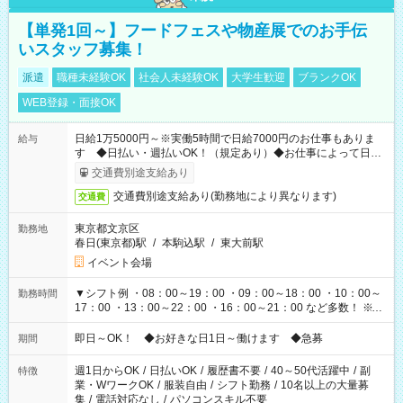
【単発1回～】フードフェスや物産展でのお手伝
いスタッフ募集！
派遣
職種未経験OK
社会人未経験OK
大学生歓迎
ブランクOK
WEB登録・面接OK
日給1万5000円～※実働5時間で日給7000円のお仕事もありま
給与
す ◆日払い・週払いOK！（規定あり）◆お仕事によって日給
も異なります
交通費別途支給あり
交通費別途支給あり(勤務地により異なります)
交通費
東京都文京区
勤務地
春日(東京都)駅
/
本駒込駅
/
東大前駅
イベント会場
▼シフト例 ・08：00～19：00 ・09：00～18：00 ・10：00～
勤務時間
17：00 ・13：00～22：00 ・16：00～21：00 など多数！ ※お
仕事により勤務時間が異なります
即日～OK！ ◆お好きな日1日～働けます ◆急募
期間
週1日からOK
/
日払いOK
/
履歴書不要
/
40～50代活躍中
/
副
特徴
業・WワークOK
/
服装自由
/
シフト勤務
/
10名以上の大量募
集
/
電話対応なし
/
パソコンスキル不要