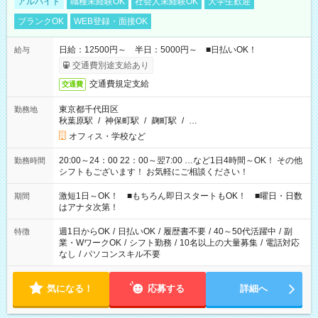
アルバイト
職種未経験OK
社会人未経験OK
大学生歓迎
ブランクOK
WEB登録・面接OK
日給：12500円～ 半日：5000円～ ■日払いOK！
給与
交通費別途支給あり
交通費規定支給
交通費
東京都千代田区
勤務地
秋葉原駅
/
神保町駅
/
麹町駅
/
…
オフィス・学校など
20:00～24：00 22：00～翌7:00 …など1日4時間～OK！ その他
勤務時間
シフトもございます！ お気軽にご相談ください！
激短1日～OK！ ■もちろん即日スタートもOK！ ■曜日・日数
期間
はアナタ次第！
週1日からOK
/
日払いOK
/
履歴書不要
/
40～50代活躍中
/
副
特徴
業・WワークOK
/
シフト勤務
/
10名以上の大量募集
/
電話対応
なし
/
パソコンスキル不要
気になる！
応募する
詳細へ