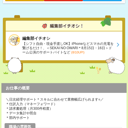
編集部イチオシ
【シフト自由・現金手渡しOK】iPhoneなどスマホの充電を
繋げるだけ！、＜SEKAI NO OWARI＊8月15日・16日＞ド
ーム公演のサポートバイトなど
(8/10UP!)
お仕事の概要
＼日次経理サポート＊スキルに合わせて業務幅広げられます○／
＊仕訳入力（マネーフォワード）
＊請求書処理（月300件程度）
＊データ集計や照合
＊部内サポート
職場の雰囲気