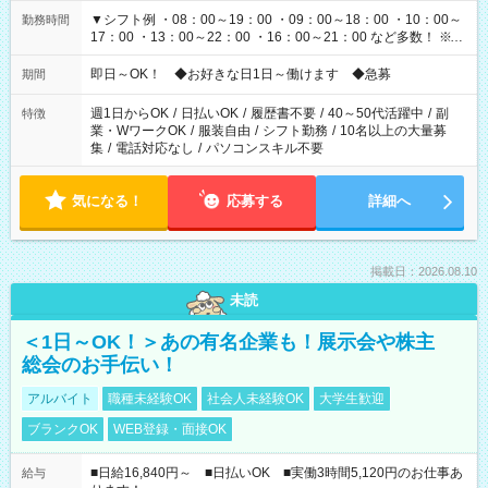
▼シフト例 ・08：00～19：00 ・09：00～18：00 ・10：00～
勤務時間
17：00 ・13：00～22：00 ・16：00～21：00 など多数！ ※お
仕事により勤務時間が異なります
即日～OK！ ◆お好きな日1日～働けます ◆急募
期間
週1日からOK
/
日払いOK
/
履歴書不要
/
40～50代活躍中
/
副
特徴
業・WワークOK
/
服装自由
/
シフト勤務
/
10名以上の大量募
集
/
電話対応なし
/
パソコンスキル不要
気になる！
応募する
詳細へ
掲載日：2026.08.10
未読
＜1日～OK！＞あの有名企業も！展示会や株主
総会のお手伝い！
アルバイト
職種未経験OK
社会人未経験OK
大学生歓迎
ブランクOK
WEB登録・面接OK
■日給16,840円～ ■日払いOK ■実働3時間5,120円のお仕事あ
給与