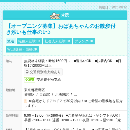
掲載日：2026.08.10
未読
【オープニング募集】おばあちゃんのお散歩付
き添いも仕事の1つ
派遣
職種未経験OK
社会人未経験OK
ブランクOK
WEB登録・面接OK
無資格未経験：時給1500円～ ■週払いOK ■扶養内OK ■日
給与
収1万2000円以上
交通費別途支給あり
交通費全額支給
交通費
東京都豊島区
勤務地
巣鴨駅
/
目白駅
/
北池袋駅
/
…
≪自宅からドアtoドアで30分以内！≫ご希望の勤務地を紹介
します。
9:00～18:00（休憩60分） ■ご希望があれば下記シフトもOK！
勤務時間
早番 7:00～16:00 遅番 10:00～19:00 夜勤 16:30～翌9:30 「家族
と休みを合わせたい」 「余裕を持って夕飯の準備がしたい」
「できれば残業はしたくない」 など、ご希望を教えてください