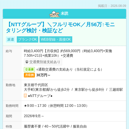
掲載日：2026.08.09
未読
【NTTグループ】＼フルリモOK／月56万↑モニ
タリング検討・検証など
派遣
ブランクOK
WEB登録・面接OK
時給3,400円【月収例】約569,000円（時給3,400円×実働
給与
7.50h×21日+残業10h）+交通費
交通費別途支給あり
○通勤交通費の支給あり（当社規定による）
交通費
30万円～
月収例
東京都千代田区
勤務地
大手町(東京都)駅から徒歩2分
/
東京駅から徒歩8分
/
三越前駅
●NTTグループ●
★9:00～17:30（休憩時間 12:00～13:00）
勤務時間
2026年9月～
期間
履歴書不要
/
40～50代活躍中
/
服装自由
特徴