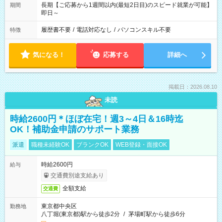
長期【ご応募から1週間以内(最短2日目)のスピード就業が可能】
期間
即日～
履歴書不要
/
電話対応なし
/
パソコンスキル不要
特徴
気になる！
応募する
詳細へ
掲載日：2026.08.10
未読
時給2600円＊ほぼ在宅！週3～4日＆16時迄
OK！補助金申請のサポート業務
派遣
職種未経験OK
ブランクOK
WEB登録・面接OK
時給2600円
給与
交通費別途支給あり
全額支給
交通費
東京都中央区
勤務地
八丁堀(東京都)駅から徒歩2分
/
茅場町駅から徒歩6分