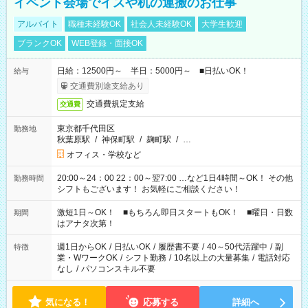
イベント会場でイスや机の運搬のお仕事
アルバイト
職種未経験OK
社会人未経験OK
大学生歓迎
ブランクOK
WEB登録・面接OK
日給：12500円～ 半日：5000円～ ■日払いOK！
給与
交通費別途支給あり
交通費規定支給
交通費
東京都千代田区
勤務地
秋葉原駅
/
神保町駅
/
麹町駅
/
…
オフィス・学校など
20:00～24：00 22：00～翌7:00 …など1日4時間～OK！ その他
勤務時間
シフトもございます！ お気軽にご相談ください！
激短1日～OK！ ■もちろん即日スタートもOK！ ■曜日・日数
期間
はアナタ次第！
週1日からOK
/
日払いOK
/
履歴書不要
/
40～50代活躍中
/
副
特徴
業・WワークOK
/
シフト勤務
/
10名以上の大量募集
/
電話対応
なし
/
パソコンスキル不要
気になる！
応募する
詳細へ