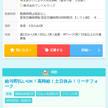
埼玉県さいたま市大宮区錦町（最寄り駅：大宮駅）
株式会社ワンベルウッズ
勤務時間は指定なし
勤務時間
変形労働時間制 想定労働時間160時間/月 【シフト例】 ・8：00
～21：00
単発・1日のみOK
期間
週1日からOK / 日払いOK / 副業・WワークOK / 10名以上の大量
特徴
募集
気になる！
応募する
詳細へ
未読
給与即払いOK！高時給！土日休み！リーチフォ
ーク
派遣
職種未経験OK
社会人未経験OK
ブランクOK
WEB登録・面接OK