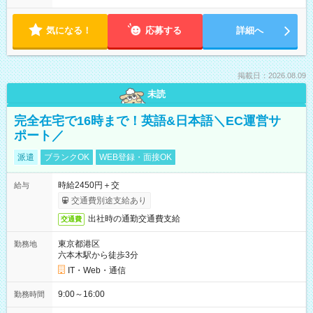
気になる！
応募する
詳細へ
掲載日：2026.08.09
未読
完全在宅で16時まで！英語&日本語＼EC運営サ
ポート／
派遣
ブランクOK
WEB登録・面接OK
時給2450円＋交
給与
交通費別途支給あり
出社時の通勤交通費支給
交通費
東京都港区
勤務地
六本木駅から徒歩3分
IT・Web・通信
9:00～16:00
勤務時間