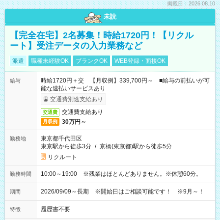
掲載日：2026.08.10
未読
【完全在宅】2名募集！時給1720円！【リクル
ート】受注データの入力業務など
派遣
職種未経験OK
ブランクOK
WEB登録・面接OK
時給1720円＋交 【月収例】339,700円～ ■給与の前払いが可
給与
能な速払いサービスあり
交通費別途支給あり
交通費支給あり
交通費
30万円～
月収例
東京都千代田区
勤務地
東京駅から徒歩3分
/
京橋(東京都)駅から徒歩5分
リクルート
10:00～19:00 ※残業はほとんどありません。※休憩60分。
勤務時間
2026/09/09～長期 ※開始日はご相談可能です！ ※9月～！
期間
履歴書不要
特徴