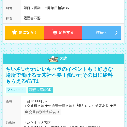
即日～長期 ※開始日相談OK
期間
履歴書不要
特徴
気になる！
応募する
詳細へ
未読
ちいさいかわいいキャラのイベントも！好きな
場所で働ける☆来社不要！働いたその日に給料
もらえる◎/T1
アルバイト
職種未経験OK
日給13,000円～
給与
＋交通費支給 ★交通費全額支給！ ┗案件により規定あり ★日払
いOK！（規定あり） ┗働いたその日に現金GET♪ お仕事後はコ
交通費別途支給あり
ンビニATMから 日払い分を引き落とせます！ 【試用期間】試
用期間なし
さいたま市大宮区
勤務地