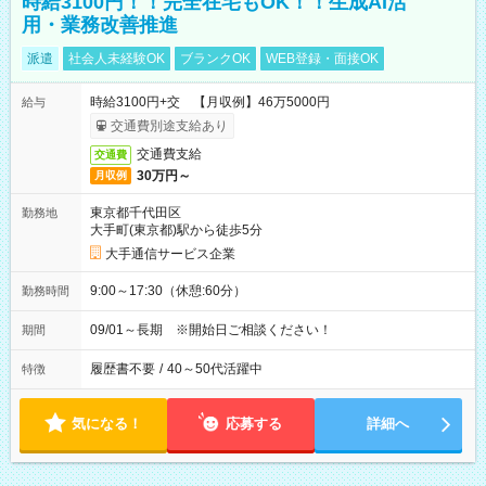
時給3100円！！完全在宅もOK！！生成AI活
用・業務改善推進
派遣
社会人未経験OK
ブランクOK
WEB登録・面接OK
時給3100円+交 【月収例】46万5000円
給与
交通費別途支給あり
交通費支給
交通費
30万円～
月収例
東京都千代田区
勤務地
大手町(東京都)駅から徒歩5分
大手通信サービス企業
9:00～17:30（休憩:60分）
勤務時間
09/01～長期 ※開始日ご相談ください！
期間
履歴書不要
/
40～50代活躍中
特徴
気になる！
応募する
詳細へ