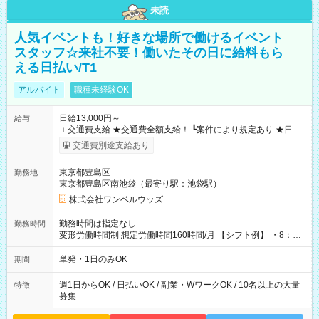
未読
人気イベントも！好きな場所で働けるイベント
スタッフ☆来社不要！働いたその日に給料もら
える日払い/T1
アルバイト
職種未経験OK
日給13,000円～
給与
＋交通費支給 ★交通費全額支給！ ┗案件により規定あり ★日払
いOK！（規定あり） ┗働いたその日に現金GET♪ お仕事後はコ
交通費別途支給あり
ンビニATMから 日払い分を引き落とせます！ 【試用期間】試
用期間なし
東京都豊島区
勤務地
東京都豊島区南池袋（最寄り駅：池袋駅）
株式会社ワンベルウッズ
勤務時間は指定なし
勤務時間
変形労働時間制 想定労働時間160時間/月 【シフト例】 ・8：00
～21：00
単発・1日のみOK
期間
週1日からOK / 日払いOK / 副業・WワークOK / 10名以上の大量
特徴
募集