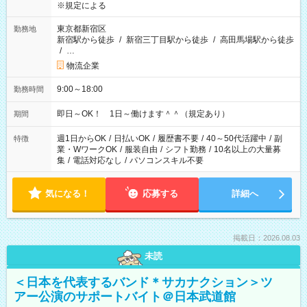
※規定による
東京都新宿区
勤務地
新宿駅から徒歩
/
新宿三丁目駅から徒歩
/
高田馬場駅から徒歩
/
…
物流企業
9:00～18:00
勤務時間
即日～OK！ 1日～働けます＾＾（規定あり）
期間
週1日からOK
/
日払いOK
/
履歴書不要
/
40～50代活躍中
/
副
特徴
業・WワークOK
/
服装自由
/
シフト勤務
/
10名以上の大量募
集
/
電話対応なし
/
パソコンスキル不要
気になる！
応募する
詳細へ
掲載日：2026.08.03
未読
＜日本を代表するバンド＊サカナクション＞ツ
アー公演のサポートバイト＠日本武道館