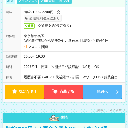
派遣
ブランクOK
WEB登録・面接OK
時給2100～2200円＋交
給与
交通費別途支給あり
交通費支給(規定有り)
交通費
東京都新宿区
勤務地
新宿御苑前駅から徒歩3分
/
新宿三丁目駅から徒歩4分
マスコミ関連
10:00～19:00
勤務時間
2026/9/1～長期 ※開始日相談可能 ※9月～OK！
期間
履歴書不要
/
40～50代活躍中
/
副業・WワークOK
/
服装自由
特徴
気になる！
応募する
詳細へ
掲載日：2026.08.07
未読