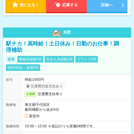
気になる！
応募する
詳細へ
未読
駅チカ！高時給！土日休み！日勤のお仕事！調
理補助
派遣
職種未経験OK
社会人未経験OK
ブランクOK
WEB登録・面接OK
時給1400円
給与
交通費別途支給あり
交通費支給有り
交通費
東京都千代田区
勤務地
飯田橋駅から徒歩4分
製造外
10:00～15:00 ※表記のうち実働5時間です。
勤務時間