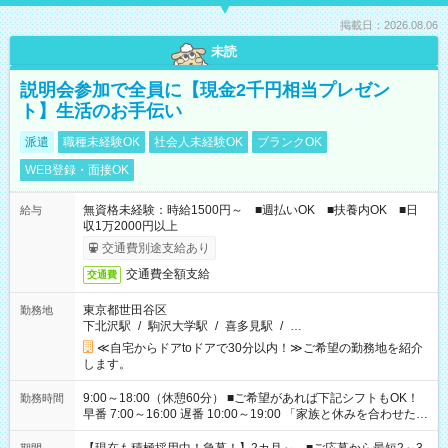
掲載日：2026.08.06
未読
説明会参加で全員に【現金2千円相当プレゼン
ト】生活のお手伝い
派遣
職種未経験OK
社会人未経験OK
ブランクOK
WEB登録・面接OK
無資格未経験：時給1500円～ ■週払いOK ■扶養内OK ■日
給与
収1万2000円以上
交通費別途支給あり
交通費全額支給
交通費
東京都世田谷区
勤務地
下北沢駅
/
駒沢大学駅
/
喜多見駅
/
…
≪自宅からドアtoドアで30分以内！≫ご希望の勤務地を紹介
します。
9:00～18:00（休憩60分） ■ご希望があれば下記シフトもOK！
勤務時間
早番 7:00～16:00 遅番 10:00～19:00 「家族と休みを合わせた
い」 「余裕を持って夕飯の準備がしたい」 「できれば残業はし
たくない」 など、ご希望を教えてくださいね。 ※Wワーク希望