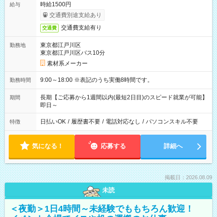
時給1500円
給与
交通費別途支給あり
交通費支給有り
交通費
東京都江戸川区
勤務地
東京都江戸川区バス10分
素材系メーカー
9:00～18:00 ※表記のうち実働8時間です。
勤務時間
長期【ご応募から1週間以内(最短2日目)のスピード就業が可能】
期間
即日～
日払いOK
/
履歴書不要
/
電話対応なし
/
パソコンスキル不要
特徴
気になる！
応募する
詳細へ
掲載日：2026.08.09
未読
＜夜勤＞1日4時間～未経験でももちろん歓迎！