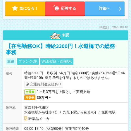
気になる！
応募する
詳細へ
掲載日：2026.08.10
未読
【在宅勤務OK】時給3300円！水道橋での総務
事務
派遣
ブランクOK
WEB登録・面接OK
時給3300円 月収例 54万円 時給3300円×実働7h40m×週5日×4
給与
週+残業10h ※月収例を保証するものではありません。
交通費別途支給あり
1ヶ月3万円を上限として実費支給
交通費
30万円～
月収例
東京都千代田区
勤務地
水道橋駅から徒歩7分
/
九段下駅から徒歩4分
/
飯田橋駅
医薬品メ－カ－
09:00-17:40（休憩60分）実働7時間40分
勤務時間