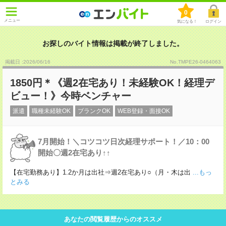
0
メニュー
気になる！
ログイン
お探しのバイト情報は掲載が終了しました。
掲載日 :2026
/
06
/
16
No.TMPE26-0464063
1850円＊《週2在宅あり！未経験OK！経理デ
ビュー！》今時ベンチャー
派遣
職種未経験OK
ブランクOK
WEB登録・面接OK
7月開始！＼コツコツ日次経理サポート！／10：00
開始〇週2在宅あり↑↑
【在宅勤務あり】1.2か月は出社⇒週2在宅あり○（月・木は出
...もっ
とみる
あなたの閲覧履歴からのオススメ