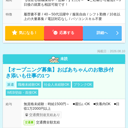
【現在も積極採用中！急募！】2カ月～ ■ご応募から最短2～3
期間
の方へ 今ご覧のお仕事で希望する勤務時間と、もう1つのお仕事
日後の就業も相談可能です！
の勤務時間。 合計で週40時間を超える場合は応募できません。
履歴書不要
/
40～50代活躍中
/
服装自由
/
シフト勤務
/
10名以
特徴
上の大量募集
/
電話対応なし
/
パソコンスキル不要
気になる！
応募する
詳細へ
掲載日：2026.08.10
未読
【オープニング募集】おばあちゃんのお散歩付
き添いも仕事の1つ
派遣
職種未経験OK
社会人未経験OK
ブランクOK
WEB登録・面接OK
無資格未経験：時給1500円～ ■週払いOK ■扶養内OK ■日
給与
収1万2000円以上
交通費別途支給あり
交通費全額支給
交通費