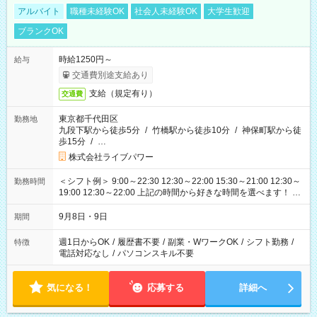
アルバイト
職種未経験OK
社会人未経験OK
大学生歓迎
ブランクOK
時給1250円～
給与
交通費別途支給あり
支給（規定有り）
交通費
東京都千代田区
勤務地
九段下駅から徒歩5分
/
竹橋駅から徒歩10分
/
神保町駅から徒
歩15分
/
…
株式会社ライブパワー
＜シフト例＞ 9:00～22:30 12:30～22:00 15:30～21:00 12:30～
勤務時間
19:00 12:30～22:00 上記の時間から好きな時間を選べます！ ※
時間は変更となる可能性があります
9月8日・9日
期間
週1日からOK
/
履歴書不要
/
副業・WワークOK
/
シフト勤務
/
特徴
電話対応なし
/
パソコンスキル不要
気になる！
応募する
詳細へ