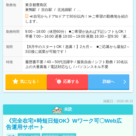
東京都豊島区
勤務地
巣鴨駅
/
目白駅
/
北池袋駅
/
…
≪自宅からドアtoドアで30分以内！≫ご希望の勤務地を紹介
します。
9:00～18:00（休憩60分） ■ご希望があれば下記シフトもOK！
勤務時間
早番 7:00～16:00 遅番 10:00～19:00 夜勤 16:30～翌9:30 「家族
と休みを合わせたい」 「余裕を持って夕飯の準備がしたい」
「できれば残業はしたくない」 など、ご希望を教えてください
【8月中のスタートOK！急募！】2カ月～ ■ご応募から最短2～
期間
ね。 ※Wワーク希望の方へ 今ご覧のお仕事で希望する勤務時間
3日後に就業が可能です！
と、もう1つのお仕事の勤務時間。 合計で週40時間を超える場
合は応募できません。
履歴書不要
/
40～50代活躍中
/
服装自由
/
シフト勤務
/
10名以
特徴
上の大量募集
/
電話対応なし
/
パソコンスキル不要
気になる！
応募する
詳細へ
掲載日：2026.08.10
未読
《完全在宅×時短日短OK》Wワーク可〇Web広
告運用サポート