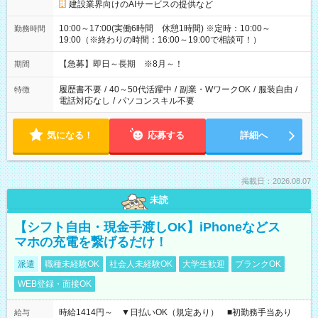
建設業界向けのAIサービスの提供など
10:00～17:00(実働6時間 休憩1時間) ※定時：10:00～
勤務時間
19:00（※終わりの時間：16:00～19:00で相談可！）
【急募】即日～長期 ※8月～！
期間
履歴書不要
/
40～50代活躍中
/
副業・WワークOK
/
服装自由
/
特徴
電話対応なし
/
パソコンスキル不要
気になる！
応募する
詳細へ
掲載日：2026.08.07
未読
【シフト自由・現金手渡しOK】iPhoneなどス
マホの充電を繋げるだけ！
派遣
職種未経験OK
社会人未経験OK
大学生歓迎
ブランクOK
WEB登録・面接OK
時給1414円～ ▼日払いOK（規定あり） ■初勤務手当あり
給与