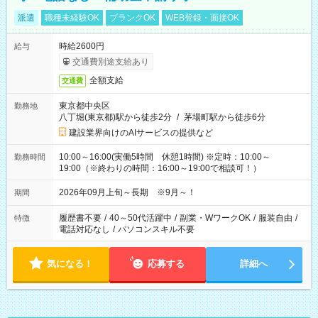
派遣
職種未経験OK
ブランクOK
WEB登録・面接OK
時給2600円
給与
交通費別途支給あり
全額支給
交通費
東京都中央区
勤務地
八丁堀(東京都)駅から徒歩2分
/
茅場町駅から徒歩6分
建設業界向けのAIサービスの提供など
10:00～16:00(実働5時間 休憩1時間) ※定時：10:00～
勤務時間
19:00（※終わりの時間：16:00～19:00で相談可！）
2026年09月上旬～長期 ※9月～！
期間
履歴書不要
/
40～50代活躍中
/
副業・WワークOK
/
服装自由
/
特徴
電話対応なし
/
パソコンスキル不要
気になる！
応募する
詳細へ