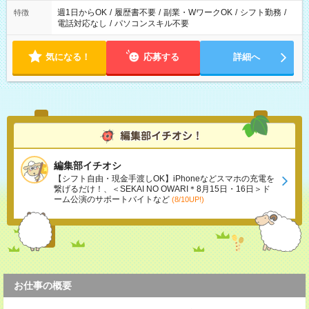
週1日からOK
/
履歴書不要
/
副業・WワークOK
/
シフト勤務
/
特徴
電話対応なし
/
パソコンスキル不要
気になる！
応募する
詳細へ
編集部イチオシ
【シフト自由・現金手渡しOK】iPhoneなどスマホの充電を
繋げるだけ！、＜SEKAI NO OWARI＊8月15日・16日＞ド
ーム公演のサポートバイトなど
(8/10UP!)
お仕事の概要