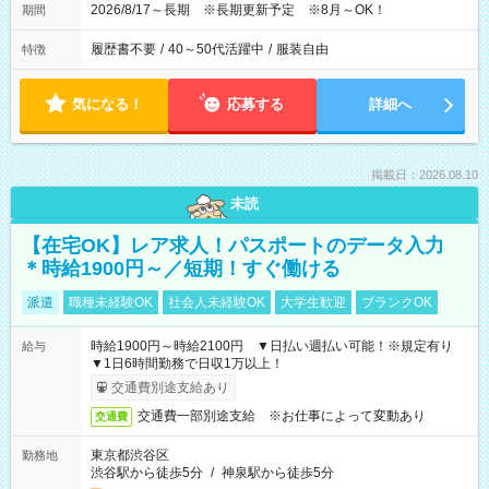
2026/8/17～長期 ※長期更新予定 ※8月～OK！
期間
履歴書不要
/
40～50代活躍中
/
服装自由
特徴
気になる！
応募する
詳細へ
掲載日：2026.08.10
未読
【在宅OK】レア求人！パスポートのデータ入力
＊時給1900円～／短期！すぐ働ける
派遣
職種未経験OK
社会人未経験OK
大学生歓迎
ブランクOK
時給1900円～時給2100円 ▼日払い週払い可能！※規定有り
給与
▼1日6時間勤務で日収1万以上！
交通費別途支給あり
交通費一部別途支給 ※お仕事によって変動あり
交通費
東京都渋谷区
勤務地
渋谷駅から徒歩5分
/
神泉駅から徒歩5分