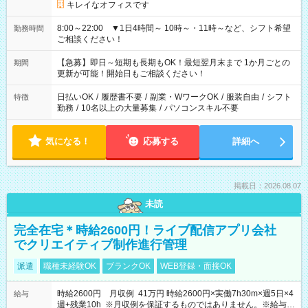
キレイなオフィスです
8:00～22:00 ▼1日4時間～ 10時～・11時～など、シフト希望
勤務時間
ご相談ください！
【急募】即日～短期も長期もOK！最短翌月末まで 1か月ごとの
期間
更新が可能！開始日もご相談ください！
日払いOK
/
履歴書不要
/
副業・WワークOK
/
服装自由
/
シフト
特徴
勤務
/
10名以上の大量募集
/
パソコンスキル不要
気になる！
応募する
詳細へ
掲載日：2026.08.07
未読
完全在宅＊時給2600円！ライブ配信アプリ会社
でクリエイティブ制作進行管理
派遣
職種未経験OK
ブランクOK
WEB登録・面接OK
時給2600円 月収例 41万円 時給2600円×実働7h30m×週5日×4
給与
週+残業10h ※月収例を保証するものではありません。※給与即