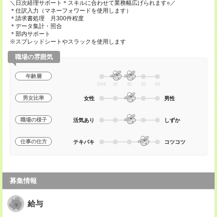
＼日次経理サポート＊スキルに合わせて業務幅広げられます○／
＊仕訳入力（マネーフォワードを使用します）
＊請求書処理 月300件程度
＊データ集計・照合
＊部内サポート
※スプレッドシートやスラックを使用します
職場の雰囲気
年齢層
20代
30
40
50
60
男女比率
女性
男性
職場の様子
活気あり
しずか
仕事の仕方
テキパキ
コツコツ
募集情報
給与