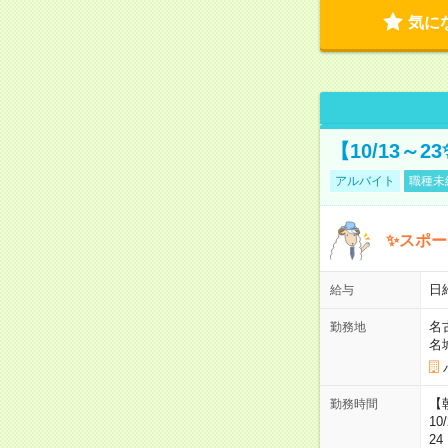
気に
【10/13～
アルバイト
職種未
✨スポー
日
給与
名
勤務地
名
【朝
勤務時間
10
2