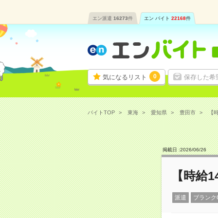
エン派遣
16273
件
エン バイト
22168
件
0
気になるリスト
保存した希
バイトTOP
東海
愛知県
豊田市
【時
掲載日 :
2026
/
06
/
26
【時給1
派遣
ブランク