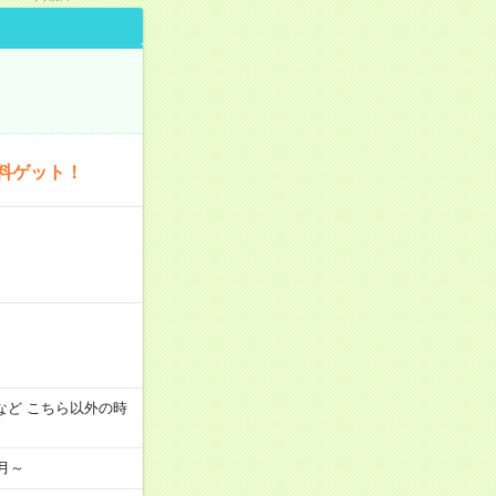
料ゲット！
:00 など こちら以外の時
月～