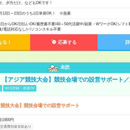
け、夕方だけ、などもOKです！
0月13日～23日のうち1日単発OK！ ※急募
1日からOK
/
日払いOK
/
履歴書不要
/
40～50代活躍中
/
副業・WワークOK
/
シフト
集
/
電話対応なし
/
パソコンスキル不要
なる！
応募する
詳
未読
円！【アジア競技大会】競技会場での設営サポート
K
WEB登録・面接OK
ア競技大会】競技会場での設営サポート
1900円
交通費別途支給あり