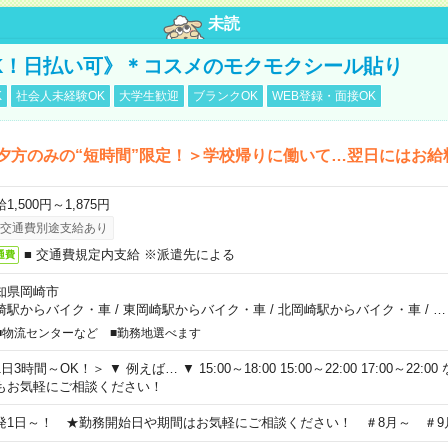
未読
K！日払い可》＊コスメのモクモクシール貼り
K
社会人未経験OK
大学生歓迎
ブランクOK
WEB登録・面接OK
夕方のみの“短時間”限定！＞学校帰りに働いて…翌日にはお給
1,500円～1,875円
交通費別途支給あり
■ 交通費規定内支給 ※派遣先による
通費
知県岡崎市
崎駅からバイク・車
/
東岡崎駅からバイク・車
/
北岡崎駅からバイク・車
/
…
■物流センターなど ■勤務地選べます
日3時間～OK！＞ ▼ 例えば… ▼ 15:00～18:00 15:00～22:00 17:00～22
もお気軽にご相談ください！
発1日～！ ★勤務開始日や期間はお気軽にご相談ください！ ＃8月～ ＃9