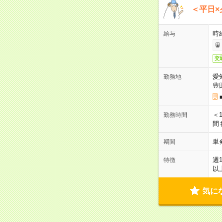
＜平日×
時給
給与
交
愛
勤務地
豊
＜1
勤務時間
間
単
期間
週
特徴
以
気に