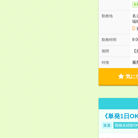
交
名
勤務地
瑞
9:
勤務時間
【
期間
履
特徴
気に
《単発1日O
派遣
職種未経験O