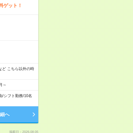
料ゲット！
:00 など こちら以外の時
月～
由
/
シフト勤務
/
10名
細へ
掲載日：2026.08.05