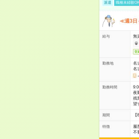
派遣
職種未経験O
≪週3日
無
給与
交
名
勤務地
名
9:
勤務時間
夜
残
望
【
期間
履
特徴
不