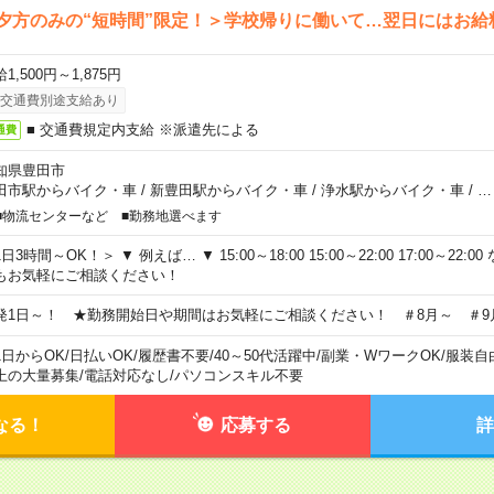
夕方のみの“短時間”限定！＞学校帰りに働いて…翌日にはお給
1,500円～1,875円
交通費別途支給あり
■ 交通費規定内支給 ※派遣先による
通費
知県豊田市
田市駅からバイク・車
/
新豊田駅からバイク・車
/
浄水駅からバイク・車
/
…
■物流センターなど ■勤務地選べます
日3時間～OK！＞ ▼ 例えば… ▼ 15:00～18:00 15:00～22:00 17:00～22
もお気軽にご相談ください！
発1日～！ ★勤務開始日や期間はお気軽にご相談ください！ ＃8月～ ＃9
1日からOK
/
日払いOK
/
履歴書不要
/
40～50代活躍中
/
副業・WワークOK
/
服装自
上の大量募集
/
電話対応なし
/
パソコンスキル不要
なる！
応募する
詳