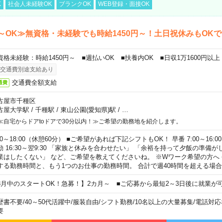
K
社会人未経験OK
ブランクOK
WEB登録・面接OK
～OK≫無資格・未経験でも時給1450円～！土日祝休みもOK
資格未経験：時給1450円～ ■週払いOK ■扶養内OK ■日収1万1600円以上
交通費別途支給あり
交通費全額支給
通費
古屋市千種区
古屋大学駅
/
千種駅
/
東山公園(愛知県)駅
/
…
≪自宅からドアtoドアで30分以内！≫ご希望の勤務地を紹介します。
00～18:00（休憩60分） ■ご希望があれば下記シフトもOK！ 早番 7:00～16:00 遅
勤 16:30～翌9:30 「家族と休みを合わせたい」 「余裕を持って夕飯の準備
業はしたくない」 など、ご希望を教えてくださいね。 ※Wワーク希望の方へ
する勤務時間と、もう1つのお仕事の勤務時間。 合計で週40時間を超える場
8月中のスタートOK！急募！】2カ月～ ■ご応募から最短2～3日後に就業が
歴書不要
/
40～50代活躍中
/
服装自由
/
シフト勤務
/
10名以上の大量募集
/
電話対応
要