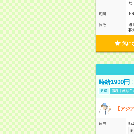
だ
1
期間
週
特徴
募
気に
時給1900
派遣
職種未経験O
【アジ
時給
給与