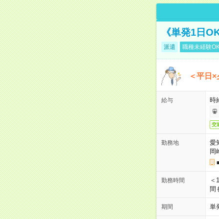
《単発1日O
派遣
職種未経験O
＜平日×
時給
給与
交
愛
勤務地
岡
＜1
勤務時間
間
単
期間