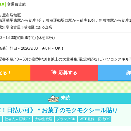
交通費支給
通費
古屋市瑞穂区
穂運動場東駅から徒歩7分
/
瑞穂運動場西駅から徒歩10分
/
新瑞橋駅から徒歩1
愛知県 名古屋市瑞穂区にある企業
00～18:00(実働:8時間) (休憩60分)
急募】即日～2026/9/30 ★8月～OK！
歴書不要
/
40～50代活躍中
/
10名以上の大量募集
/
電話対応なし
/
パソコンスキル
なる！
応募する
詳
未読
K！日払い可》＊お菓子のモクモクシール貼り
K
社会人未経験OK
大学生歓迎
ブランクOK
WEB登録・面接OK