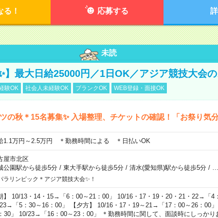
なる！
応募する
詳
未読
23✨】最大日給25000円／1日OK／アジア競技大会
経験OK
社会人未経験OK
ブランクOK
WEB登録・面接OK
ツの秋＊15名募集✨ 入場整理、チケットの確認！「お祭り気
給1.1万円～2.5万円 ＊勤務時間による ＊日払いOK
古屋市北区
城公園駅から徒歩5分
/
東大手駅から徒歩5分
/
清水(愛知県)駅から徒歩5分
/
パラリンピック＊アジア競技大会✨！
】 10/13・14・15→「6：00～21：00」 10/16・17・19・20・21・22→「4
/23→「5：30～16：00」 【夕方】 10/16・17・19～21→「17：00～26：00」 
4：30」 10/23→「16：00～23：00」 ＊勤務時間に関して、面談時にしっ