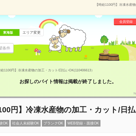
【時給1100円】冷凍水産物
会員登録
エリア変更
東海版
望条件
給1100円】冷凍水産物の加工・カット/日払いOK(110406613）
お探しのバイト情報は掲載が終了しました。
N
100円】冷凍水産物の加工・カット/日払
験OK
社会人未経験OK
ブランクOK
WEB登録・面接OK