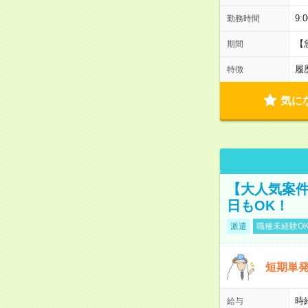
9:
勤務時間
【
期間
履
特徴
気に
【大人気案件
日もOK！
派遣
職種未経験O
短期単
時給
給与