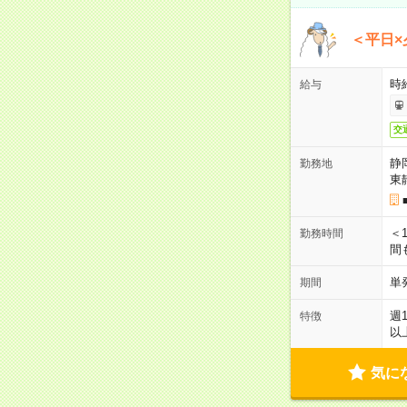
＜平日×
時給
給与
交
静
勤務地
東
＜1
勤務時間
間
単
期間
週
特徴
以
気に