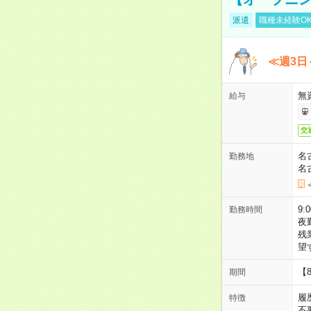
派遣
職種未経験O
≪週3日
無
給与
交
名
勤務地
名
9:
勤務時間
夜
残
望
【
期間
履
特徴
不