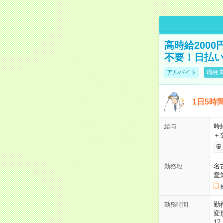
高時給200
不要！日払いO
アルバイト
職種未
1日5時
時給
給与
＋
名
勤務地
愛
勤
勤務時間
変
17