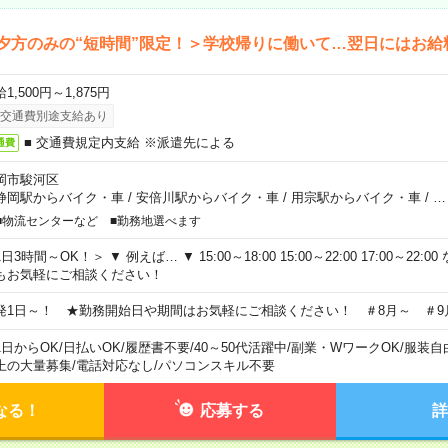
夕方のみの“短時間”限定！＞学校帰りに働いて…翌日にはお給
1,500円～1,875円
交通費別途支給あり
■ 交通費規定内支給 ※派遣先による
通費
岡市駿河区
静岡駅からバイク・車
/
安倍川駅からバイク・車
/
用宗駅からバイク・車
/
…
■物流センターなど ■勤務地選べます
日3時間～OK！＞ ▼ 例えば… ▼ 15:00～18:00 15:00～22:00 17:00～22
もお気軽にご相談ください！
発1日～！ ★勤務開始日や期間はお気軽にご相談ください！ ＃8月～ ＃9
1日からOK
/
日払いOK
/
履歴書不要
/
40～50代活躍中
/
副業・WワークOK
/
服装自
上の大量募集
/
電話対応なし
/
パソコンスキル不要
なる！
応募する
詳