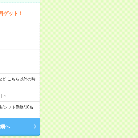
料ゲット！
:00 など こちら以外の時
月～
由
/
シフト勤務
/
10名
細へ