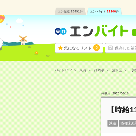
エン派遣
15491
件
エン バイト
21306
件
0
気になるリスト
保存した希
バイトTOP
東海
静岡県
清水区
【時
掲載日 :
2026
/
06
/
16
【時給1
派遣
職種未経