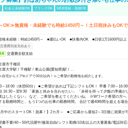
K
社会人未経験OK
ブランクOK
WEB登録・面接OK
～OK≫無資格・未経験でも時給1450円～！土日祝休みもOK
資格未経験：時給1450円～ ■週払いOK ■扶養内OK ■日収1万1600円以上
交通費別途支給あり
交通費全額支給
通費
古屋市千種区
古屋大学駅
/
千種駅
/
東山公園(愛知県)駅
/
…
≪自宅からドアtoドアで30分以内！≫ご希望の勤務地を紹介します。
00～18:00（休憩60分） ■ご希望があれば下記シフトもOK！ 早番 7:00～16:00 遅
勤 16:30～翌9:30 「家族と休みを合わせたい」 「余裕を持って夕飯の準備
業はしたくない」 など、ご希望を教えてくださいね。 ※Wワーク希望の方へ
する勤務時間と、もう1つのお仕事の勤務時間。 合計で週40時間を超える場
8月中のスタートOK！急募！】2カ月～ ■ご応募から最短2～3日後に就業が
歴書不要
/
40～50代活躍中
/
服装自由
/
シフト勤務
/
10名以上の大量募集
/
電話対応
要