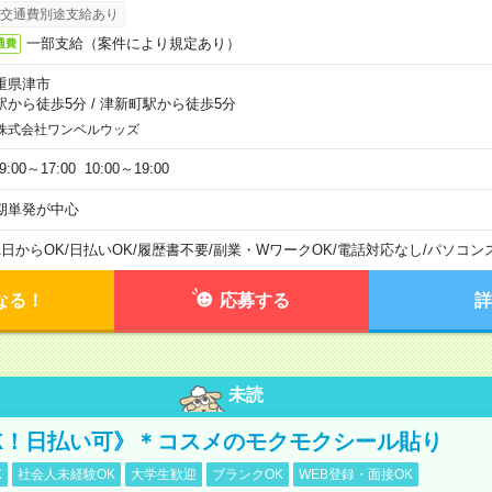
交通費別途支給あり
一部支給（案件により規定あり）
通費
重県津市
駅から徒歩5分
/
津新町駅から徒歩5分
株式会社ワンベルウッズ
,9:00～17:00 10:00～19:00
期単発が中心
1日からOK
/
日払いOK
/
履歴書不要
/
副業・WワークOK
/
電話対応なし
/
パソコン
なる！
応募する
詳
未読
K！日払い可》＊コスメのモクモクシール貼り
K
社会人未経験OK
大学生歓迎
ブランクOK
WEB登録・面接OK