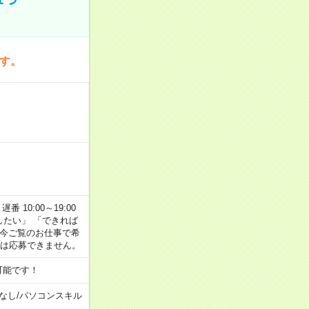
です。
番 10:00～19:00
がしたい」 「できれば
 今ご覧のお仕事で希
合は応募できません。
可能です！
なし
/
パソコンスキル