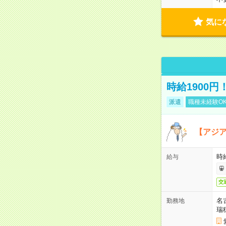
気に
時給1900
派遣
職種未経験O
【アジ
時給
給与
交
名
勤務地
瑞