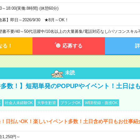
00～18:00(実働:8時間) (休憩60分)
急募】即日～2026/9/30 ★8月～OK！
歴書不要
/
40～50代活躍中
/
10名以上の大量募集
/
電話対応なし
/
パソコンスキル
なる！
応募する
詳
未読
多数！】短期単発のPOPUPやイベント！土日は
K
社会人未経験OK
大学生歓迎
ブランクOK
WEB登録・面接OK
発！日払いOK！楽しいイベント多数！土日含め平日もお仕事紹
1,250円～