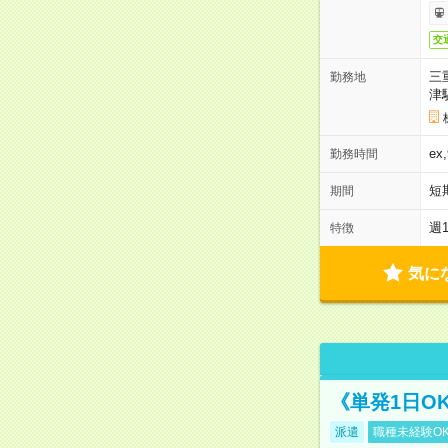
交
三
勤務地
津
ex
勤務時間
短
期間
週
特徴
気に
《単発1日O
派遣
職種未経験O