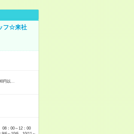
ッフ☆来社
00円以…
 08：00～12：00
/6～10/6、10/11～