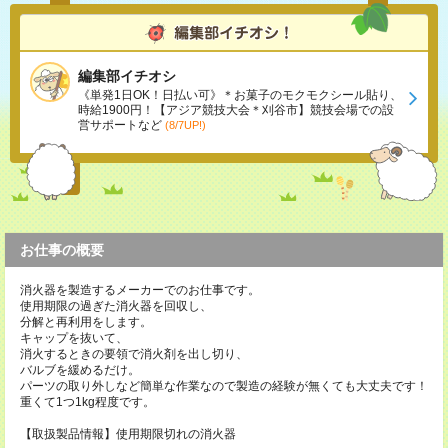
編集部イチオシ
《単発1日OK！日払い可》＊お菓子のモクモクシール貼り、
時給1900円！【アジア競技大会＊刈谷市】競技会場での設
営サポートなど
(8/7UP!)
お仕事の概要
消火器を製造するメーカーでのお仕事です。
使用期限の過ぎた消火器を回収し、
分解と再利用をします。
キャップを抜いて、
消火するときの要領で消火剤を出し切り、
バルブを緩めるだけ。
パーツの取り外しなど簡単な作業なので製造の経験が無くても大丈夫です！
重くて1つ1kg程度です。
【取扱製品情報】使用期限切れの消火器