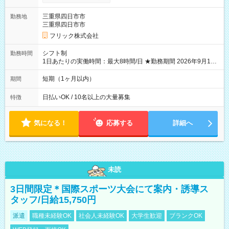
り稼げます♪ 【試用期間】試用期間なし
三重県四日市市
勤務地
三重県四日市市
フリック株式会社
シフト制
勤務時間
1日あたりの実働時間：最大8時間/日 ★勤務期間 2026年9月16
日~2026年10月23日 短期勤務OK! 期間中フル勤務できる方優遇
※週3~5日勤務(勤務日数応相談) ※期間前から勤務スタートも可
短期（1ヶ月以内）
期間
能です! ★勤務時間 8:00~17:00(休憩1時間) ※現場により変動あ
り ※夜勤シフトあり
日払いOK / 10名以上の大量募集
特徴
気になる！
応募する
詳細へ
未読
3日間限定＊国際スポーツ大会にて案内・誘導ス
タッフ/日給15,750円
派遣
職種未経験OK
社会人未経験OK
大学生歓迎
ブランクOK