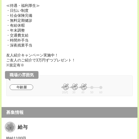
≪待遇・福利厚生≫
・日払い制度
・社会保険完備
・無料定期健診
・有給休暇
・年末調整
・交通費支給
・時間外手当
・深夜残業手当
友人紹介キャンペーン実施中！
ご友人のご紹介で3万円ずつプレゼント！
※規定有※
職場の雰囲気
年齢層
20代
30
40
50
60
募集情報
給与
時給1100円