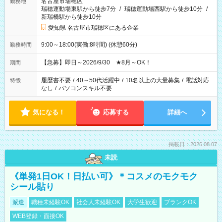
名古屋市瑞穂区
勤務地
瑞穂運動場東駅から徒歩7分
/
瑞穂運動場西駅から徒歩10分
/
新瑞橋駅から徒歩10分
愛知県 名古屋市瑞穂区にある企業
9:00～18:00(実働:8時間) (休憩60分)
勤務時間
【急募】即日～2026/9/30 ★8月～OK！
期間
履歴書不要
/
40～50代活躍中
/
10名以上の大量募集
/
電話対応
特徴
なし
/
パソコンスキル不要
気になる！
応募する
詳細へ
掲載日：2026.08.07
未読
《単発1日OK！日払い可》＊コスメのモクモク
シール貼り
派遣
職種未経験OK
社会人未経験OK
大学生歓迎
ブランクOK
WEB登録・面接OK