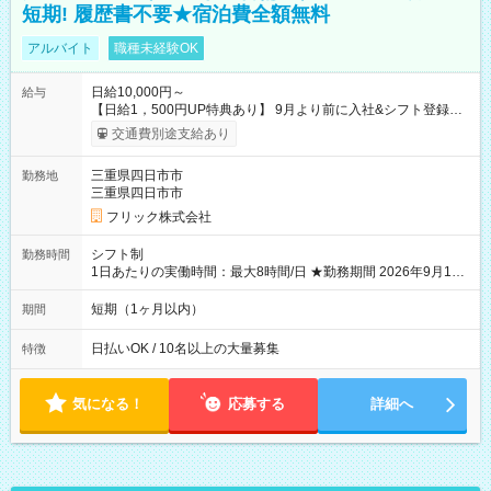
短期! 履歴書不要★宿泊費全額無料
アルバイト
職種未経験OK
日給10,000円～
給与
【日給1，500円UP特典あり】 9月より前に入社&シフト登録す
ると 期間中(9/16~10/23) の日給がUP! 日給1万1500円でしっか
交通費別途支給あり
り稼げます♪ 【試用期間】試用期間なし
三重県四日市市
勤務地
三重県四日市市
フリック株式会社
シフト制
勤務時間
1日あたりの実働時間：最大8時間/日 ★勤務期間 2026年9月16
日~2026年10月23日 短期勤務OK! 期間中フル勤務できる方優遇
※週3~5日勤務(勤務日数応相談) ※期間前から勤務スタートも可
短期（1ヶ月以内）
期間
能です! ★勤務時間 8:00~17:00(休憩1時間) ※現場により変動あ
り ※夜勤シフトあり
日払いOK / 10名以上の大量募集
特徴
気になる！
応募する
詳細へ