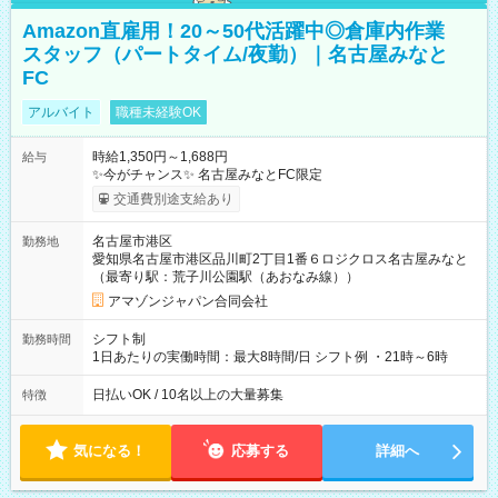
Amazon直雇用！20～50代活躍中◎倉庫内作業
スタッフ（パートタイム/夜勤）｜名古屋みなと
FC
アルバイト
職種未経験OK
時給1,350円～1,688円
給与
✨今がチャンス✨ 名古屋みなとFC限定
交通費別途支給あり
名古屋市港区
勤務地
愛知県名古屋市港区品川町2丁目1番６ロジクロス名古屋みなと
（最寄り駅：荒子川公園駅（あおなみ線））
アマゾンジャパン合同会社
シフト制
勤務時間
1日あたりの実働時間：最大8時間/日 シフト例 ・21時～6時
日払いOK / 10名以上の大量募集
特徴
気になる！
応募する
詳細へ