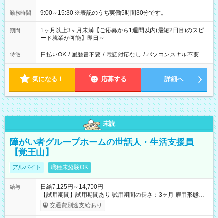
9:00～15:30 ※表記のうち実働5時間30分です。
勤務時間
1ヶ月以上3ヶ月未満【ご応募から1週間以内(最短2日目)のスピ
期間
ード就業が可能】即日～
日払いOK
/
履歴書不要
/
電話対応なし
/
パソコンスキル不要
特徴
気になる！
応募する
詳細へ
未読
障がい者グループホームの世話人・生活支援員
【覚王山】
アルバイト
職種未経験OK
日給7,125円～14,700円
給与
【試用期間】試用期間あり 試用期間の長さ：3ヶ月 雇用形態、
給与は本採用時と同じです。
交通費別途支給あり