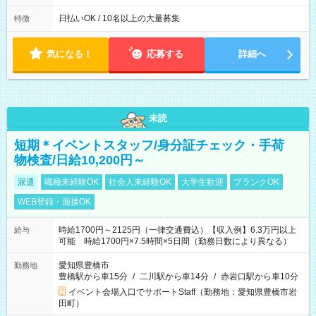
能です! ★勤務時間 8:00~17:00(休憩1時間) ※現場により変動あ
り ※夜勤シフトあり
日払いOK / 10名以上の大量募集
特徴
気になる！
応募する
詳細へ
未読
短期＊イベントスタッフ/身分証チェック・手荷
物検査/日給10,200円～
派遣
職種未経験OK
社会人未経験OK
大学生歓迎
ブランクOK
WEB登録・面接OK
時給1700円～2125円（一律交通費込）【収入例】6.3万円以上
給与
可能 時給1700円×7.5時間×5日間（勤務日数により異なる）
愛知県豊橋市
勤務地
豊橋駅から車15分
/
二川駅から車14分
/
赤岩口駅から車10分
イベント会場入口でサポートStaff（勤務地：愛知県豊橋市岩
田町）