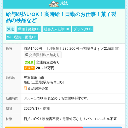
未読
給与即払いOK！高時給！日勤のお仕事！菓子製
品の検品など
派遣
職種未経験OK
社会人未経験OK
ブランクOK
WEB登録・面接OK
時給1400円 【月収例】235,200円～(割増含まず／21日計算)
給与
交通費別途支給あり
交通費支給有り
交通費
20～25万円
月収例
三重県亀山市
勤務地
亀山(三重県)駅から車10分
食品関連企業
8:00～17:00 ※表記のうち実働8時間です。
勤務時間
2026/8/17～長期
期間
日払いOK
/
履歴書不要
/
電話対応なし
/
パソコンスキル不要
特徴