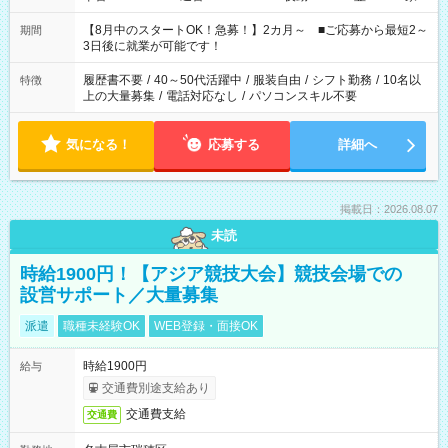
と休みを合わせたい」 「余裕を持って夕飯の準備がしたい」
「できれば残業はしたくない」 など、ご希望を教えてください
【8月中のスタートOK！急募！】2カ月～ ■ご応募から最短2～
期間
ね。 ※Wワーク希望の方へ 今ご覧のお仕事で希望する勤務時間
3日後に就業が可能です！
と、もう1つのお仕事の勤務時間。 合計で週40時間を超える場
合は応募できません。
履歴書不要
/
40～50代活躍中
/
服装自由
/
シフト勤務
/
10名以
特徴
上の大量募集
/
電話対応なし
/
パソコンスキル不要
気になる！
応募する
詳細へ
掲載日：2026.08.07
未読
時給1900円！【アジア競技大会】競技会場での
設営サポート／大量募集
派遣
職種未経験OK
WEB登録・面接OK
時給1900円
給与
交通費別途支給あり
交通費支給
交通費