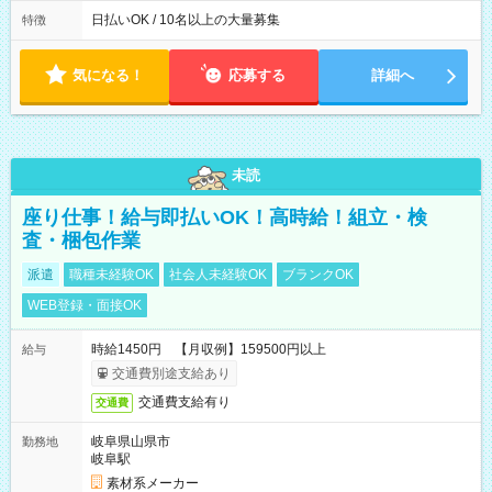
(2)21:00～06:00
日払いOK / 10名以上の大量募集
特徴
気になる！
応募する
詳細へ
未読
座り仕事！給与即払いOK！高時給！組立・検
査・梱包作業
派遣
職種未経験OK
社会人未経験OK
ブランクOK
WEB登録・面接OK
時給1450円 【月収例】159500円以上
給与
交通費別途支給あり
交通費支給有り
交通費
岐阜県山県市
勤務地
岐阜駅
素材系メーカー