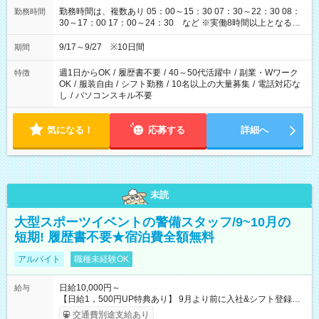
勤務時間は、複数あり 05：00～15：30 07：30～22：30 08：
勤務時間
30～17：00 17：00～24：30 など ※実働8時間以上となる勤
務もあります。 【休憩】60分+他休憩あり 交替で取得します。
安全面に配慮しこまめな休憩があります。
9/17～9/27 ※10日間
期間
週1日からOK
/
履歴書不要
/
40～50代活躍中
/
副業・Wワーク
特徴
OK
/
服装自由
/
シフト勤務
/
10名以上の大量募集
/
電話対応な
し
/
パソコンスキル不要
気になる！
応募する
詳細へ
未読
大型スポーツイベントの警備スタッフ/9~10月の
短期! 履歴書不要★宿泊費全額無料
アルバイト
職種未経験OK
日給10,000円～
給与
【日給1，500円UP特典あり】 9月より前に入社&シフト登録す
ると 期間中(9/16~10/23) の日給がUP! 日給1万1500円でしっか
交通費別途支給あり