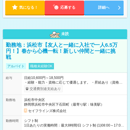
気になる！
応募する
詳細へ
未読
勤務地：浜松市【友人と一緒に入社で一人6.5万
円！】春から心機一転！新しい仲間と一緒に挑
戦
アルバイト
職種未経験OK
日給10,600円～18,500円
給与
・経験・能力・資格に応じて優遇します。 ・昇給あり（資格取
得・勤務成績により随時） ・交通費全額支給（規定あり） ・日
交通費別途支給あり
払い・週払い制度あり（規定あり） ・早く勤務が終わっても日
給全額保証 ・各種手当あり（深夜手当、資格手当） ・資格取得
浜松市中央区
勤務地
支援あり（費用会社全額負担） ・紹介手当制度あり（最大
静岡県浜松市中央区下石田町（最寄り駅：味美駅）
130,000円） 【試用期間】試用期間あり 試用期間の長さ：3ヶ月
雇用形態、給与は本採用時と同じです。
セイフラインズ株式会社
シフト制
勤務時間
1日あたりの実働時間：最大8時間/日 シフト制 (1)08:00～17:00