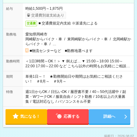
時給1,500円～1,875円
給与
交通費別途支給あり
■ 交通費規定内支給 ※派遣先による
交通費
愛知県岡崎市
勤務地
岡崎駅からバイク・車
/
東岡崎駅からバイク・車
/
北岡崎駅か
らバイク・車
/
…
■物流センターなど ■勤務地選べます
＜1日3時間～OK！＞ ▼ 例えば… ▼ 15:00～18:00 15:00～
勤務時間
22:00 17:00～22:00 など こちら以外の時間もお気軽にご相談く
ださい！
単発1日～！ ★勤務開始日や期間はお気軽にご相談くださ
期間
い！ ＃8月～ ＃9月～
週1日からOK
/
日払いOK
/
履歴書不要
/
40～50代活躍中
/
副
特徴
業・WワークOK
/
服装自由
/
シフト勤務
/
10名以上の大量募
集
/
電話対応なし
/
パソコンスキル不要
気になる！
応募する
詳細へ
掲載日：2026.08.07