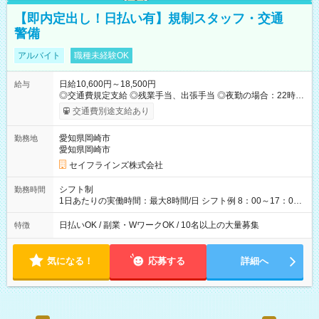
【即内定出し！日払い有】規制スタッフ・交通
警備
アルバイト
職種未経験OK
日給10,600円～18,500円
給与
◎交通費規定支給 ◎残業手当、出張手当 ◎夜勤の場合：22時～
翌5時は割増給与 ◎日払い・週払い可(希望者／条件有) ＜月収例
交通費別途支給あり
＞ 日給10,600円×22日稼働＝23.5万円/月 ◎自分のぺースで勤務
可能 週2～OK！あなたの働き方と相談します♪ ダブルワークも
愛知県岡崎市
勤務地
可能です☺ 【試用期間】試用期間あり 試用期間の長さ：3ヶ月
愛知県岡崎市
雇用形態、給与は本採用時と同じです。
セイフラインズ株式会社
シフト制
勤務時間
1日あたりの実働時間：最大8時間/日 シフト例 8：00～17：00
21：00～6：00 ※現場によっては多少時間は前後します ▶残業
ほとんどなし！ ▶時間より早く終わることの方が多いと思いま
日払いOK / 副業・WワークOK / 10名以上の大量募集
特徴
す。現場によっては午前中で終わってしまう場合も。その場合
も日給は同額支給！ ▶ご希望の方は夜勤（21:00～6:00）のお仕
事も可能。
気になる！
応募する
詳細へ