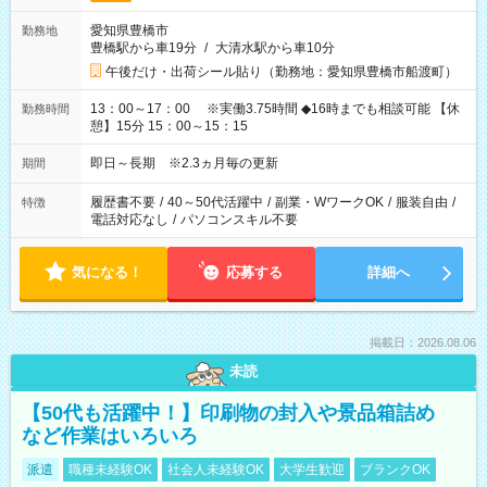
愛知県豊橋市
勤務地
豊橋駅から車19分
/
大清水駅から車10分
午後だけ・出荷シール貼り（勤務地：愛知県豊橋市船渡町）
13：00～17：00 ※実働3.75時間 ◆16時までも相談可能 【休
勤務時間
憩】15分 15：00～15：15
即日～長期 ※2.3ヵ月毎の更新
期間
履歴書不要
/
40～50代活躍中
/
副業・WワークOK
/
服装自由
/
特徴
電話対応なし
/
パソコンスキル不要
気になる！
応募する
詳細へ
掲載日：2026.08.06
未読
【50代も活躍中！】印刷物の封入や景品箱詰め
など作業はいろいろ
派遣
職種未経験OK
社会人未経験OK
大学生歓迎
ブランクOK