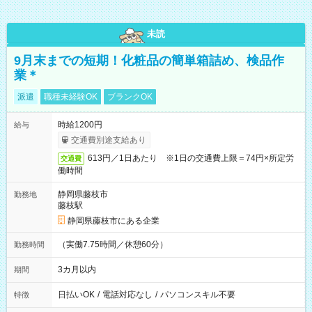
未読
9月末までの短期！化粧品の簡単箱詰め、検品作
業＊
派遣
職種未経験OK
ブランクOK
時給1200円
給与
交通費別途支給あり
613円／1日あたり ※1日の交通費上限＝74円×所定労
交通費
働時間
静岡県藤枝市
勤務地
藤枝駅
静岡県藤枝市にある企業
（実働7.75時間／休憩60分）
勤務時間
3カ月以内
期間
日払いOK
/
電話対応なし
/
パソコンスキル不要
特徴