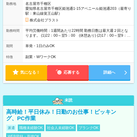
名古屋市千種区
勤務地
愛知県名古屋市千種区姫池通1-15アベニール姫池通203（最寄り
駅：東山線覚王山駅）
株式会社プラスト
平均労働時間：1週間あたり22時間 勤務日数は最大週２回とな
勤務時間
ります。 (1)22：00～翌5：00 (休憩あり) (2)17：00～翌9：
00 (休憩あり) ３６協定提出済 平均労働時間：1週間あたり22
時間 勤務日数は最大週２回となります。 (1)22：00～翌5：00
単発・1日のみOK
期間
(休憩あり) (2)17：00～翌9：00 (休憩あり) ３６協定提出済
副業・WワークOK
特徴
気になる！
応募する
詳細へ
未読
高時給！平日休み！日勤のお仕事！ピッキン
グ、PC作業
派遣
職種未経験OK
社会人未経験OK
ブランクOK
WEB登録・面接OK