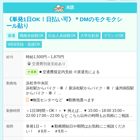
未読
《単発1日OK！日払い可》＊DMのモクモクシ
ール貼り
派遣
職種未経験OK
社会人未経験OK
大学生歓迎
ブランクOK
WEB登録・面接OK
時給1,500円～1,875円
給与
交通費別途支給あり
■ 交通費規定内支給 ※派遣先による
交通費
浜松市中央区
勤務地
浜松駅からバイク・車
/
新浜松駅からバイク・車
/
遠州病院駅
からバイク・車
/
…
■物流センターなど ■勤務地選べます
＜1日3時間～OK！＞ ▼ 例えば… ▼ 15:00～18:00 15:00～
勤務時間
22:00 17:00～22:00 など こちら以外の時間もお気軽にご相談く
ださい！
単発1日～！ ★勤務開始日や期間はお気軽にご相談くださ
期間
い！ ＃8月～ ＃9月～