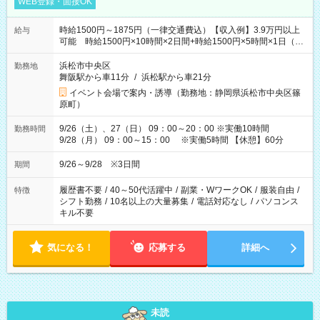
WEB登録・面接OK
時給1500円～1875円（一律交通費込）【収入例】3.9万円以上
給与
可能 時給1500円×10時間×2日間+時給1500円×5時間×1日（実
働8時間を越えた時給：1875円）
浜松市中央区
勤務地
舞阪駅から車11分
/
浜松駅から車21分
イベント会場で案内・誘導（勤務地：静岡県浜松市中央区篠
原町）
9/26（土）、27（日） 09：00～20：00 ※実働10時間
勤務時間
9/28（月） 09：00～15：00 ※実働5時間 【休憩】60分
9/26～9/28 ※3日間
期間
履歴書不要
/
40～50代活躍中
/
副業・WワークOK
/
服装自由
/
特徴
シフト勤務
/
10名以上の大量募集
/
電話対応なし
/
パソコンス
キル不要
気になる！
応募する
詳細へ
未読