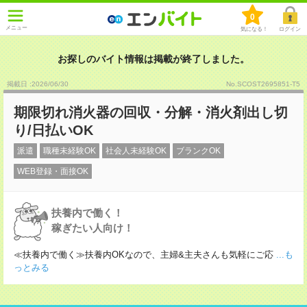
0
メニュー
気になる！
ログイン
お探しのバイト情報は掲載が終了しました。
掲載日 :2026
/
06
/
30
No.SCOST2695851-T5
期限切れ消火器の回収・分解・消火剤出し切
り/日払いOK
派遣
職種未経験OK
社会人未経験OK
ブランクOK
WEB登録・面接OK
扶養内で働く！
稼ぎたい人向け！
≪扶養内で働く≫扶養内OKなので、主婦&主夫さんも気軽にご応
...も
っとみる