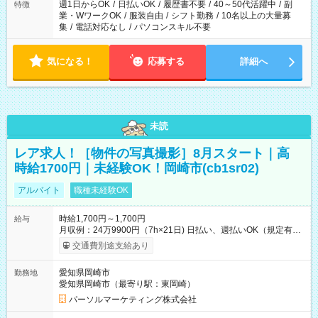
週1日からOK
/
日払いOK
/
履歴書不要
/
40～50代活躍中
/
副
特徴
業・WワークOK
/
服装自由
/
シフト勤務
/
10名以上の大量募
集
/
電話対応なし
/
パソコンスキル不要
気になる！
応募する
詳細へ
未読
レア求人！［物件の写真撮影］8月スタート｜高
時給1700円｜未経験OK！岡崎市(cb1sr02)
アルバイト
職種未経験OK
時給1,700円～1,700円
給与
月収例：24万9900円（7h×21日) 日払い、週払いOK（規定有
り） 【試用期間】試用期間なし
交通費別途支給あり
愛知県岡崎市
勤務地
愛知県岡崎市（最寄り駅：東岡崎）
パーソルマーケティング株式会社