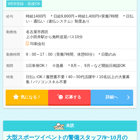
WEB登録・面接OK
時給1400円 ＊日給9,800円＝時給1,400円×実働7時間 ＊日払
給与
い・週払い（速払システム）制度あり
名古屋市西区
勤務地
上小田井駅から無料送迎バス10分
印刷会社
9：00～17：00（実働7時間、休憩60分） ＊日勤のみ
勤務時間
1日単発OK！ ※急募 ＊8月～、9月～など開始日相談OK
期間
日払いOK
/
履歴書不要
/
40～50代活躍中
/
10名以上の大量募
特徴
集
/
パソコンスキル不要
気になる！
応募する
詳細へ
未読
大型スポーツイベントの警備スタッフ/9~10月の