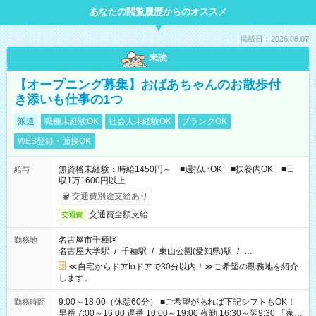
あなたの閲覧履歴からのオススメ
掲載日：2026.08.07
未読
【オープニング募集】おばあちゃんのお散歩付
き添いも仕事の1つ
派遣
職種未経験OK
社会人未経験OK
ブランクOK
WEB登録・面接OK
無資格未経験：時給1450円～ ■週払いOK ■扶養内OK ■日
給与
収1万1600円以上
交通費別途支給あり
交通費全額支給
交通費
名古屋市千種区
勤務地
名古屋大学駅
/
千種駅
/
東山公園(愛知県)駅
/
…
≪自宅からドアtoドアで30分以内！≫ご希望の勤務地を紹介
します。
9:00～18:00（休憩60分） ■ご希望があれば下記シフトもOK！
勤務時間
早番 7:00～16:00 遅番 10:00～19:00 夜勤 16:30～翌9:30 「家族