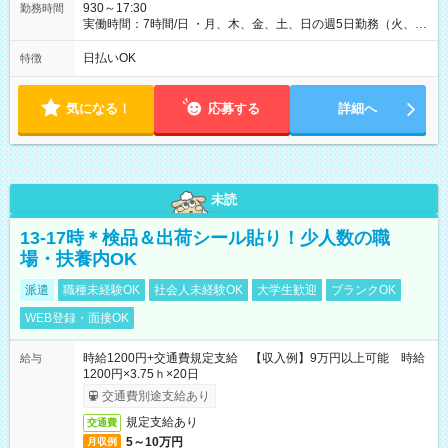
930～17:30
勤務時間
実働時間：7時間/日 ・月、木、金、土、日の週5日勤務（火、水
は固定休です／夏季、年末年始等、長期休暇有り！） ・ワンシ
フト！ 残業ほぼナシ（0～5h/月）
日払いOK
特徴
気になる！
応募する
詳細へ
未読
13-17時＊検品＆出荷シール貼り！少人数の職
場・扶養内OK
派遣
職種未経験OK
社会人未経験OK
大学生歓迎
ブランクOK
WEB登録・面接OK
時給1200円+交通費規定支給 【収入例】9万円以上可能 時給
給与
1200円×3.75ｈ×20日
交通費別途支給あり
規定支給あり
交通費
5～10万円
月収例