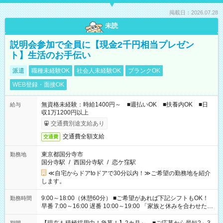
掲載日：2026.07.28
未読
説明会参加で全員に【現金2千円相当プレゼン
ト】生活のお手伝い
派遣
職種未経験OK
社会人未経験OK
ブランクOK
WEB登録・面接OK
無資格未経験：時給1400円～ ■週払いOK ■扶養内OK ■日
給与
収1万1200円以上
交通費別途支給あり
交通費全額支給
交通費
東京都国分寺市
勤務地
国分寺駅
/
西国分寺駅
/
恋ケ窪駅
≪自宅からドアtoドアで30分以内！≫ご希望の勤務地を紹介
します。
9:00～18:00（休憩60分） ■ご希望があれば下記シフトもOK！
勤務時間
早番 7:00～16:00 遅番 10:00～19:00 「家族と休みを合わせた
い」 「余裕を持って夕飯の準備がしたい」 「できれば残業はし
たくない」 など、ご希望を教えてくださいね。 ※Wワーク希望