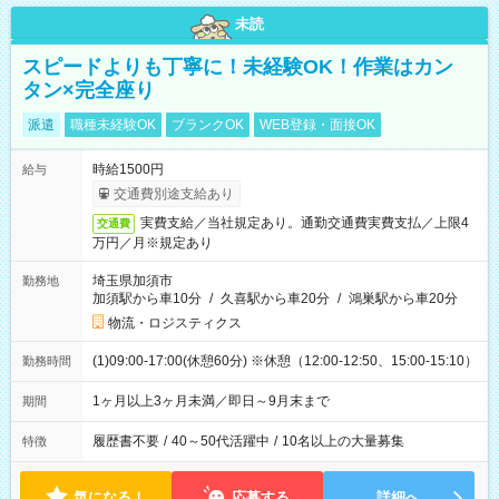
未読
スピードよりも丁寧に！未経験OK！作業はカン
タン×完全座り
派遣
職種未経験OK
ブランクOK
WEB登録・面接OK
時給1500円
給与
交通費別途支給あり
実費支給／当社規定あり。通勤交通費実費支払／上限4
交通費
万円／月※規定あり
埼玉県加須市
勤務地
加須駅から車10分
/
久喜駅から車20分
/
鴻巣駅から車20分
物流・ロジスティクス
(1)09:00-17:00(休憩60分) ※休憩（12:00-12:50、15:00-15:10）
勤務時間
1ヶ月以上3ヶ月未満／即日～9月末まで
期間
履歴書不要
/
40～50代活躍中
/
10名以上の大量募集
特徴
気になる！
応募する
詳細へ