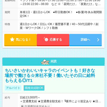
＜シフト例＞ 09:00～17:00 13:00～22:00 17:00～22:00 19:00
勤務時間
～23:00 22:00～06:00 など ※「昼間だけ」「夜勤だけ」など
の希望OK
単発1日・週1日からOK ●即日勤務OK！ ●春/夏/冬休み期間限
期間
定OK！
週1日からOK
/
日払いOK
/
履歴書不要
/
40～50代活躍中
/
副
特徴
業・WワークOK
/
シフト勤務
気になる！
応募する
詳細へ
未読
ちいさいかわいいキャラのイベントも！好きな
場所で働ける☆来社不要！働いたその日に給料
もらえる◎/T1
アルバイト
職種未経験OK
日給13,000円～
給与
＋交通費支給 ★交通費全額支給！ ┗案件により規定あり ★日払
いOK！（規定あり） ┗働いたその日に現金GET♪ お仕事後はコ
交通費別途支給あり