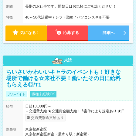
長期のお仕事です。開始日はお気軽にご相談ください！
期間
40～50代活躍中
/
シフト勤務
/
パソコンスキル不要
特徴
気になる！
応募する
詳細へ
未読
ちいさいかわいいキャラのイベントも！好きな
場所で働ける☆来社不要！働いたその日に給料
もらえる◎/T1
アルバイト
職種未経験OK
日給13,000円～
給与
＋交通費支給 ★交通費全額支給！ ┗案件により規定あり ★日払
いOK！（規定あり） ┗働いたその日に現金GET♪ お仕事後はコ
交通費別途支給あり
ンビニATMから 日払い分を引き落とせます！ 【試用期間】試
用期間なし
東京都新宿区
勤務地
東京都新宿区新宿（最寄り駅：新宿駅）