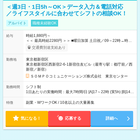
＜週3日・1日5h～OK＞データ入力＆電話対応
／ライフスタイルに合わせてシフトの相談OK！
アルバイト
職種未経験OK
時給1,880円～
給与
＜＜ 最高時給2280円 ＞＞ ■曜日加算 土日祝／09～22時→時給
＋400円 ■時間加算 月曜／09～12時→時給＋200円 月曜／17～
交通費別途支給あり
22時→時給＋200円 金曜／17～22時→時給＋400円 ■導入研
修・OJT研修時： 時給1780円（各加算給無）
東京都新宿区
勤務地
━━━━━━━━━━━━━━━ ■月収例 ◎ロングシフト（週3日×実7h） [1]
東京都新宿区西新宿2-6-1新宿住友ビル（最寄り駅：都庁前／西
金曜日収：15160円×4日＝60640円 [2]土曜日収：15960円×5日
新宿／新宿）
＝79800円 [3]日曜日収：15960円×5日＝79800円 [1]＋[2]＋[3]＝
月収22万240円 ◎ショートシフト（週3日×実5h） [1]月曜日収：
ＳＯＭＰＯコミュニケーションズ株式会社 東京センター
10400円×4日＝41600円 [2]金曜日収：11400円×4日＝45600円
[3]土曜日収：11400円×5日＝57000円 [1]＋[2]＋[3]＝月収14万
シフト制
勤務時間
4200円 【試用期間】試用期間あり 試用期間の長さ：3ヶ月 ※ 雇
1日あたりの実働時間：最大7時間/日 [A]17～22時 (実5h) [B]14～
用形態と給与に、本採用時と異なる部分があります。 雇用形
22時 (実7h/休1h） ★週3～5日※土or日必須 ◎休日：平日メイン
態：本採用時と同じです。 給与：時給 1,780円以上 ※各加算給
※[B]OJT終了後要相談 ◎下記選択制 （1）曜日固定 週3～・土or
副業・WワークOK / 10名以上の大量募集
特徴
無
日必須 （2）月間シフト※規定 1ヶ月毎のシフト制 ※デビュー後
選択可 ▶ご確認 祝日/GW/年末年始等も シフト通りの出勤が必要
です
気になる！
応募する
詳細へ