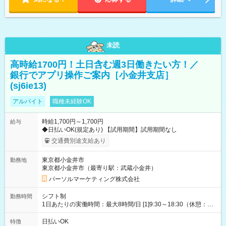
未読
高時給1700円！土日含む週3日働きたい方！／
銀行でアプリ操作ご案内［小金井支店］
(sj6ie13)
アルバイト
職種未経験OK
時給1,700円～1,700円
給与
◆日払いOK(規定あり) 【試用期間】試用期間なし
交通費別途支給あり
東京都小金井市
勤務地
東京都小金井市（最寄り駅：武蔵小金井）
パーソルマーケティング株式会社
シフト制
勤務時間
1日あたりの実働時間：最大8時間/日 [1]9:30～18:30（休憩：1
時間） [2]15:30～19:30（休憩：なし） ・平日のみ週3日 【土日
祝】9:30～18:30(実働8時間)【平日】15:30～19:30(実働4時間)
日払いOK
特徴