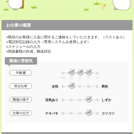
お仕事の概要
○既存のお客様に入金に関するご連絡をしていただきます。（リストあり）
○電話対応記録の入力（専用システムを使用します）
○スケジュールの入力
○関係書類の作成、郵送対応
職場の雰囲気
年齢層
20代
30
40
50
60
男女比率
女性
男性
職場の様子
活気あり
しずか
仕事の仕方
テキパキ
コツコツ