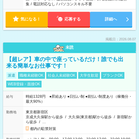
集
/
電話対応なし
/
パソコンスキル不要
気になる！
応募する
詳細へ
掲載日：2026.08.07
未読
【超レア】車の中で座っているだけ！誰でも出
来る簡単なお仕事です！
派遣
職種未経験OK
社会人未経験OK
大学生歓迎
ブランクOK
WEB登録・面接OK
時給1328円 ●昇給あり ●日払い制 ●前払い制度あり（稼働分・
給与
最大90%）
東京都新宿区
勤務地
京成大久保駅から徒歩
/
大久保(東京都)駅から徒歩
/
新宿駅か
ら徒歩
/
…
都内の駐禁対策