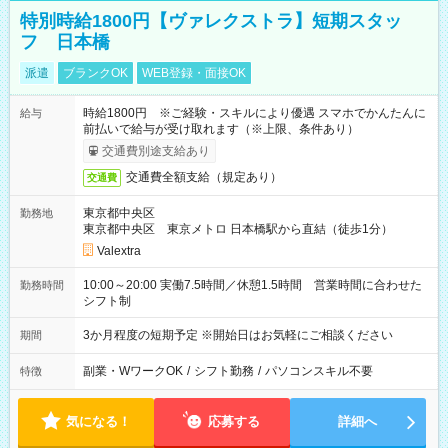
特別時給1800円【ヴァレクストラ】短期スタッ
フ 日本橋
派遣
ブランクOK
WEB登録・面接OK
時給1800円 ※ご経験・スキルにより優遇 スマホでかんたんに
給与
前払いで給与が受け取れます（※上限、条件あり）
交通費別途支給あり
交通費全額支給（規定あり）
交通費
東京都中央区
勤務地
東京都中央区 東京メトロ 日本橋駅から直結（徒歩1分）
Valextra
10:00～20:00 実働7.5時間／休憩1.5時間 営業時間に合わせた
勤務時間
シフト制
3か月程度の短期予定 ※開始日はお気軽にご相談ください
期間
副業・WワークOK
/
シフト勤務
/
パソコンスキル不要
特徴
気になる！
応募する
詳細へ