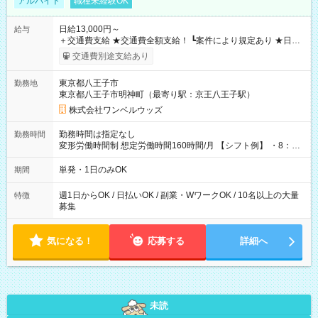
アルバイト
職種未経験OK
日給13,000円～
給与
＋交通費支給 ★交通費全額支給！ ┗案件により規定あり ★日払
いOK！（規定あり） ┗働いたその日に現金GET♪ お仕事後はコ
交通費別途支給あり
ンビニATMから 日払い分を引き落とせます！ 【試用期間】試
用期間なし
東京都八王子市
勤務地
東京都八王子市明神町（最寄り駅：京王八王子駅）
株式会社ワンベルウッズ
勤務時間は指定なし
勤務時間
変形労働時間制 想定労働時間160時間/月 【シフト例】 ・8：00
～21：00
単発・1日のみOK
期間
週1日からOK / 日払いOK / 副業・WワークOK / 10名以上の大量
特徴
募集
気になる！
応募する
詳細へ
未読