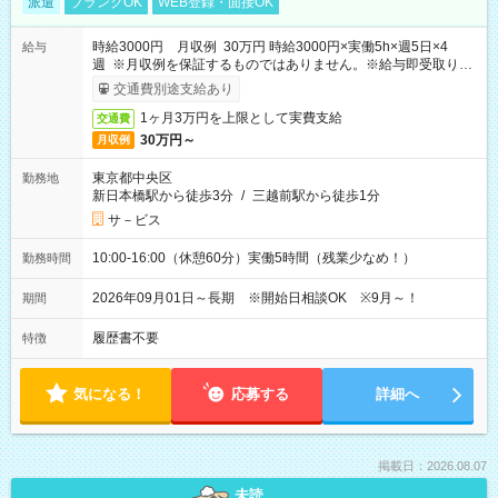
派遣
ブランクOK
WEB登録・面接OK
時給3000円 月収例 30万円 時給3000円×実働5h×週5日×4
給与
週 ※月収例を保証するものではありません。※給与即受取りサ
ービス利用可（利用条件有）
交通費別途支給あり
1ヶ月3万円を上限として実費支給
交通費
30万円～
月収例
東京都中央区
勤務地
新日本橋駅から徒歩3分
/
三越前駅から徒歩1分
サ－ビス
10:00-16:00（休憩60分）実働5時間（残業少なめ！）
勤務時間
2026年09月01日～長期 ※開始日相談OK ※9月～！
期間
履歴書不要
特徴
気になる！
応募する
詳細へ
掲載日：2026.08.07
未読