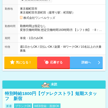
ンビニATMから 日払い分を引き落とせます！ 【試用期間】試
用期間なし
東京都町田市
勤務地
東京都町田市原町田（最寄り駅：町田駅）
株式会社ワンベルウッズ
勤務時間は指定なし
勤務時間
変形労働時間制 想定労働時間160時間/月 【シフト例】 ・8：00
～21：00
単発・1日のみOK
期間
週1日からOK / 日払いOK / 副業・WワークOK / 10名以上の大量
特徴
募集
気になる！
応募する
詳細へ
未読
特別時給1800円【ヴァレクストラ】短期スタッ
フ 新宿
派遣
ブランクOK
WEB登録・面接OK