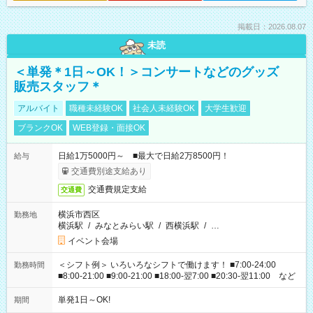
掲載日：2026.08.07
未読
＜単発＊1日～OK！＞コンサートなどのグッズ
販売スタッフ＊
アルバイト
職種未経験OK
社会人未経験OK
大学生歓迎
ブランクOK
WEB登録・面接OK
日給1万5000円～ ■最大で日給2万8500円！
給与
交通費別途支給あり
交通費規定支給
交通費
横浜市西区
勤務地
横浜駅
/
みなとみらい駅
/
西横浜駅
/
…
イベント会場
＜シフト例＞ いろいろなシフトで働けます！ ■7:00-24:00
勤務時間
■8:00-21:00 ■9:00-21:00 ■18:00-翌7:00 ■20:30-翌11:00 など
単発1日～OK!
期間