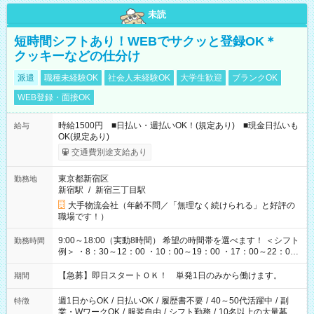
未読
短時間シフトあり！WEBでサクッと登録OK＊
クッキーなどの仕分け
派遣
職種未経験OK
社会人未経験OK
大学生歓迎
ブランクOK
WEB登録・面接OK
時給1500円 ■日払い・週払いOK！(規定あり) ■現金日払いも
給与
OK(規定あり)
交通費別途支給あり
東京都新宿区
勤務地
新宿駅
/
新宿三丁目駅
大手物流会社（年齢不問／「無理なく続けられる」と好評の
職場です！）
9:00～18:00（実動8時間） 希望の時間帯を選べます！ ＜シフト
勤務時間
例＞ ・8：30～12：00 ・10：00～19：00 ・17：00～22：00
・13：00～22：00 ・22：00～翌6：00 など
【急募】即日スタートＯＫ！ 単発1日のみから働けます。
期間
週1日からOK
/
日払いOK
/
履歴書不要
/
40～50代活躍中
/
副
特徴
業・WワークOK
/
服装自由
/
シフト勤務
/
10名以上の大量募