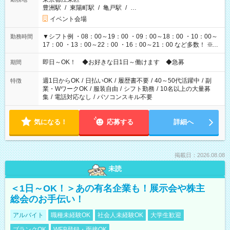
豊洲駅
/
東陽町駅
/
亀戸駅
/
…
イベント会場
▼シフト例 ・08：00～19：00 ・09：00～18：00 ・10：00～
勤務時間
17：00 ・13：00～22：00 ・16：00～21：00 など多数！ ※お
仕事により勤務時間が異なります
即日～OK！ ◆お好きな日1日～働けます ◆急募
期間
週1日からOK
/
日払いOK
/
履歴書不要
/
40～50代活躍中
/
副
特徴
業・WワークOK
/
服装自由
/
シフト勤務
/
10名以上の大量募
集
/
電話対応なし
/
パソコンスキル不要
気になる！
応募する
詳細へ
掲載日：2026.08.08
未読
＜1日～OK！＞あの有名企業も！展示会や株主
総会のお手伝い！
アルバイト
職種未経験OK
社会人未経験OK
大学生歓迎
ブランクOK
WEB登録・面接OK