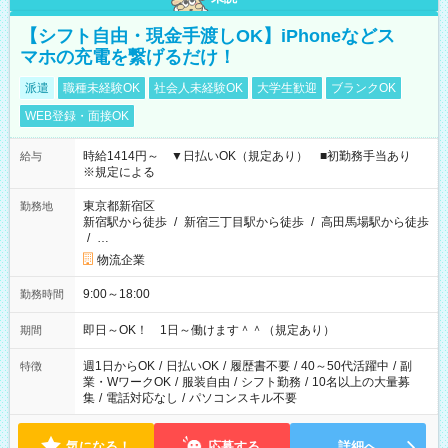
【シフト自由・現金手渡しOK】iPhoneなどス
マホの充電を繋げるだけ！
派遣
職種未経験OK
社会人未経験OK
大学生歓迎
ブランクOK
WEB登録・面接OK
時給1414円～ ▼日払いOK（規定あり） ■初勤務手当あり
給与
※規定による
東京都新宿区
勤務地
新宿駅から徒歩
/
新宿三丁目駅から徒歩
/
高田馬場駅から徒歩
/
…
物流企業
9:00～18:00
勤務時間
即日～OK！ 1日～働けます＾＾（規定あり）
期間
週1日からOK
/
日払いOK
/
履歴書不要
/
40～50代活躍中
/
副
特徴
業・WワークOK
/
服装自由
/
シフト勤務
/
10名以上の大量募
集
/
電話対応なし
/
パソコンスキル不要
気になる！
応募する
詳細へ