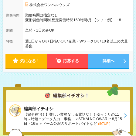
株式会社ワンベルウッズ
勤務時間は指定なし
勤務時間
変形労働時間制 想定労働時間160時間/月 【シフト例】 ・8：00
～21：00
単発・1日のみOK
期間
週1日からOK / 日払いOK / 副業・WワークOK / 10名以上の大量
特徴
募集
気になる！
応募する
詳細へ
編集部イチオシ
【完全在宅！】難しい業務なし＆電話なし！ゆっくりの11
時～時短＊データ入力・事務、＜SEKAI NO OWARI＊8月15
日・16日＞ドーム公演のサポートバイトなど
(8/7UP!)