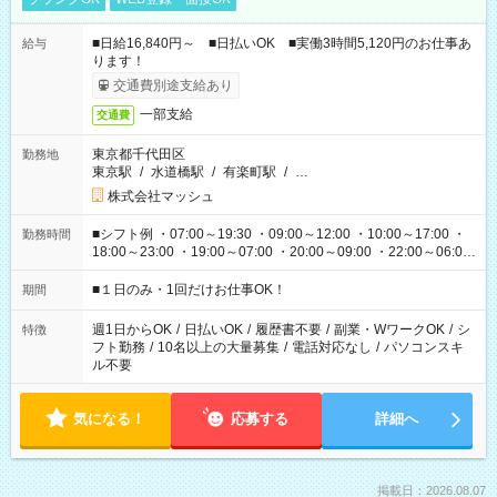
■日給16,840円～ ■日払いOK ■実働3時間5,120円のお仕事あ
給与
ります！
交通費別途支給あり
一部支給
交通費
東京都千代田区
勤務地
東京駅
/
水道橋駅
/
有楽町駅
/
…
株式会社マッシュ
■シフト例 ・07:00～19:30 ・09:00～12:00 ・10:00～17:00 ・
勤務時間
18:00～23:00 ・19:00～07:00 ・20:00～09:00 ・22:00～06:00
etc ★最短で3時間で5,120円のお仕事から 15時間で2万円近く稼
げるお仕事も！ ご希望のお時間に合わせてご紹介！ ※シフトは
■１日のみ・1回だけお仕事OK！
期間
現場によって異なります。 ※勿論、休憩時間はあるのでご安心
ください！
週1日からOK
/
日払いOK
/
履歴書不要
/
副業・WワークOK
/
シ
特徴
フト勤務
/
10名以上の大量募集
/
電話対応なし
/
パソコンスキ
ル不要
気になる！
応募する
詳細へ
掲載日：2026.08.07