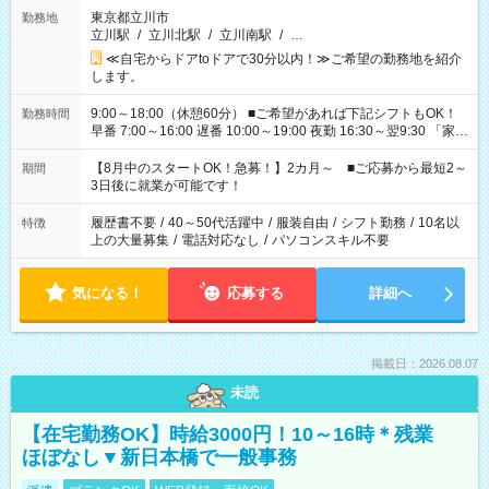
東京都立川市
勤務地
立川駅
/
立川北駅
/
立川南駅
/
…
≪自宅からドアtoドアで30分以内！≫ご希望の勤務地を紹介
します。
9:00～18:00（休憩60分） ■ご希望があれば下記シフトもOK！
勤務時間
早番 7:00～16:00 遅番 10:00～19:00 夜勤 16:30～翌9:30 「家族
と休みを合わせたい」 「余裕を持って夕飯の準備がしたい」
「できれば残業はしたくない」 など、ご希望を教えてください
【8月中のスタートOK！急募！】2カ月～ ■ご応募から最短2～
期間
ね。 ※Wワーク希望の方へ 今ご覧のお仕事で希望する勤務時間
3日後に就業が可能です！
と、もう1つのお仕事の勤務時間。 合計で週40時間を超える場
合は応募できません。
履歴書不要
/
40～50代活躍中
/
服装自由
/
シフト勤務
/
10名以
特徴
上の大量募集
/
電話対応なし
/
パソコンスキル不要
気になる！
応募する
詳細へ
掲載日：2026.08.07
未読
【在宅勤務OK】時給3000円！10～16時＊残業
ほぼなし▼新日本橋で一般事務