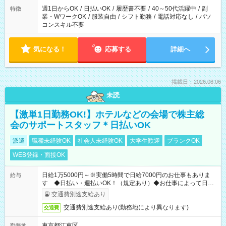
週1日からOK
/
日払いOK
/
履歴書不要
/
40～50代活躍中
/
副
特徴
業・WワークOK
/
服装自由
/
シフト勤務
/
電話対応なし
/
パソ
コンスキル不要
気になる！
応募する
詳細へ
掲載日：2026.08.06
未読
【激単1日勤務OK!】ホテルなどの会場で株主総
会のサポートスタッフ＊日払いOK
派遣
職種未経験OK
社会人未経験OK
大学生歓迎
ブランクOK
WEB登録・面接OK
日給1万5000円～※実働5時間で日給7000円のお仕事もありま
給与
す ◆日払い・週払いOK！（規定あり）◆お仕事によって日給
も異なります
交通費別途支給あり
交通費別途支給あり(勤務地により異なります)
交通費
東京都江東区
勤務地