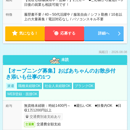
【現在も積極採用中！急募！】2カ月～ ■ご応募から最短2～3
期間
の方へ 今ご覧のお仕事で希望する勤務時間と、もう1つのお仕事
日後の就業も相談可能です！
の勤務時間。 合計で週40時間を超える場合は応募できません。
履歴書不要
/
40～50代活躍中
/
服装自由
/
シフト勤務
/
10名以
特徴
上の大量募集
/
電話対応なし
/
パソコンスキル不要
気になる！
応募する
詳細へ
掲載日：2026.08.08
未読
【オープニング募集】おばあちゃんのお散歩付
き添いも仕事の1つ
派遣
職種未経験OK
社会人未経験OK
ブランクOK
WEB登録・面接OK
無資格未経験：時給1400円～ ■週払いOK ■扶養内OK ■日
給与
収1万1200円以上
交通費別途支給あり
交通費全額支給
交通費