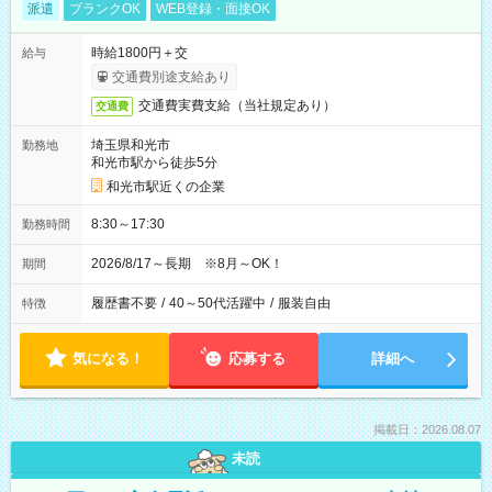
派遣
ブランクOK
WEB登録・面接OK
時給1800円＋交
給与
交通費別途支給あり
交通費実費支給（当社規定あり）
交通費
埼玉県和光市
勤務地
和光市駅から徒歩5分
和光市駅近くの企業
8:30～17:30
勤務時間
2026/8/17～長期 ※8月～OK！
期間
履歴書不要
/
40～50代活躍中
/
服装自由
特徴
気になる！
応募する
詳細へ
掲載日：2026.08.07
未読