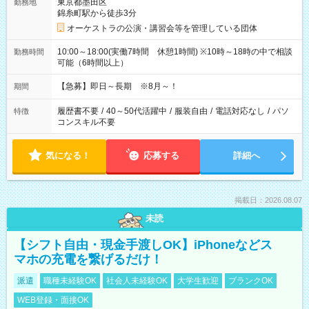
東京都墨田区
勤務地
錦糸町駅から徒歩3分
オーケストラの公演・講習会等を管理している団体
10:00～18:00(実働7時間 休憩1時間) ※10時～18時の中で相談
勤務時間
可能（6時間以上）
【急募】即日～長期 ※8月～！
期間
履歴書不要
/
40～50代活躍中
/
服装自由
/
電話対応なし
/
パソ
特徴
コンスキル不要
気になる！
応募する
詳細へ
掲載日：2026.08.07
未読
【シフト自由・現金手渡しOK】iPhoneなどス
マホの充電を繋げるだけ！
派遣
職種未経験OK
社会人未経験OK
大学生歓迎
ブランクOK
WEB登録・面接OK