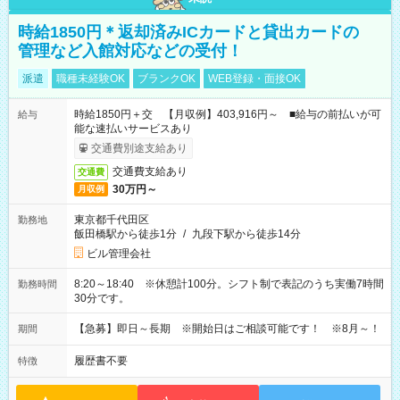
時給1850円＊返却済みICカードと貸出カードの
管理など入館対応などの受付！
派遣
職種未経験OK
ブランクOK
WEB登録・面接OK
時給1850円＋交 【月収例】403,916円～ ■給与の前払いが可
給与
能な速払いサービスあり
交通費別途支給あり
交通費支給あり
交通費
30万円～
月収例
東京都千代田区
勤務地
飯田橋駅から徒歩1分
/
九段下駅から徒歩14分
ビル管理会社
8:20～18:40 ※休憩計100分。シフト制で表記のうち実働7時間
勤務時間
30分です。
【急募】即日～長期 ※開始日はご相談可能です！ ※8月～！
期間
履歴書不要
特徴