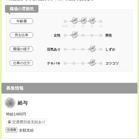
職場の雰囲気
年齢層
20代
30
40
50
60
男女比率
女性
男性
職場の様子
活気あり
しずか
仕事の仕方
テキパキ
コツコツ
募集情報
給与
時給1480円
交通費別途支給あり
全額支給
交通費