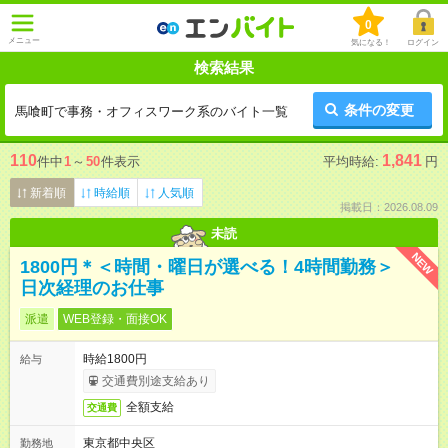
0
メニュー
気になる！
ログイン
検索結果
条件の変更
馬喰町で事務・オフィスワーク系のバイト一覧
110
1,841
件中
1
～
50
件表示
平均時給:
円
新着順
時給順
人気順
掲載日：2026.08.09
未読
NEW
1800円＊＜時間・曜日が選べる！4時間勤務＞
日次経理のお仕事
派遣
WEB登録・面接OK
時給1800円
給与
交通費別途支給あり
全額支給
交通費
東京都中央区
勤務地