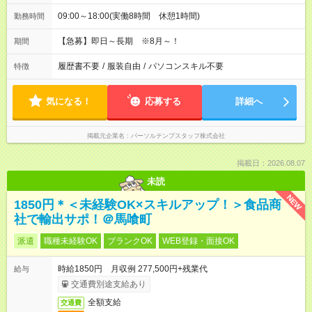
09:00～18:00(実働8時間 休憩1時間)
勤務時間
【急募】即日～長期 ※8月～！
期間
履歴書不要
/
服装自由
/
パソコンスキル不要
特徴
気になる！
応募する
詳細へ
掲載元企業名
パーソルテンプスタッフ株式会社
掲載日：2026.08.07
未読
NEW
1850円＊＜未経験OK×スキルアップ！＞食品商
社で輸出サポ！＠馬喰町
派遣
職種未経験OK
ブランクOK
WEB登録・面接OK
時給1850円 月収例 277,500円+残業代
給与
交通費別途支給あり
全額支給
交通費