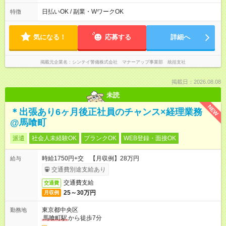
時間労働（休憩１時間） シフト例 ・０８：００～１７：００
（休憩１時間あり） ・０９：００～１８：００（休憩１時間あ
日払いOK / 副業・WワークOK
特徴
り） ・１３：００～２２：００（休憩１時間あり） 入社当初は
０９：００～１８：００でお仕事をしてもらいます
気になる！
応募する
詳細へ
掲載元企業名
シンテイ警備株式会社 マナーアップ事業部 統括支社
掲載日：2026.08.08
未読
NEW
＊出張あり6ヶ月後正社員のチャンス×経理業務
@馬喰町
派遣
社会人未経験OK
ブランクOK
WEB登録・面接OK
時給1750円+交 【月収例】28万円
給与
交通費別途支給あり
交通費支給
交通費
25～30万円
月収例
東京都中央区
勤務地
馬喰町駅
から徒歩7分