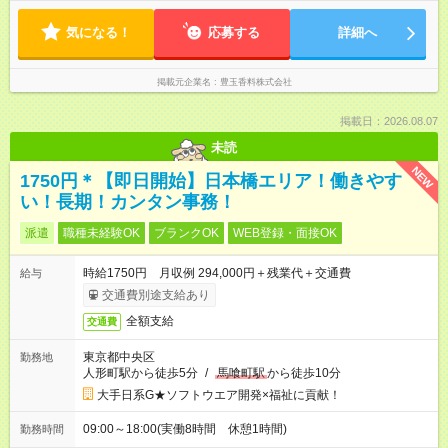
間程度
気になる！
応募する
詳細へ
掲載元企業名
豊玉香料株式会社
掲載日：2026.08.07
未読
NEW
1750円＊【即日開始】日本橋エリア！働きやす
い！長期！カンタン事務！
派遣
職種未経験OK
ブランクOK
WEB登録・面接OK
時給1750円 月収例 294,000円＋残業代＋交通費
給与
交通費別途支給あり
全額支給
交通費
東京都中央区
勤務地
人形町駅から徒歩5分
/
馬喰町駅
から徒歩10分
大手日系G★ソフトウエア開発×福祉に貢献！
09:00～18:00(実働8時間 休憩1時間)
勤務時間