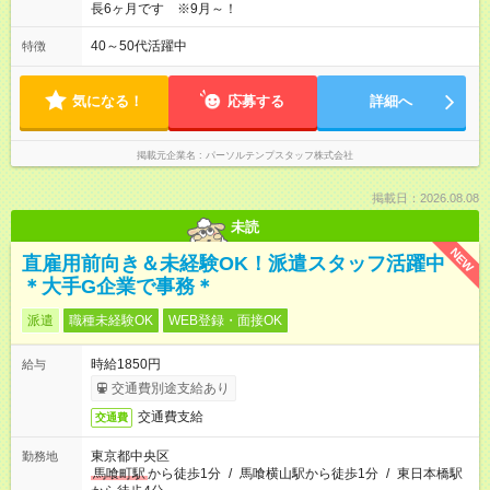
長6ヶ月です ※9月～！
40～50代活躍中
特徴
気になる！
応募する
詳細へ
掲載元企業名
パーソルテンプスタッフ株式会社
掲載日：2026.08.08
未読
NEW
直雇用前向き＆未経験OK！派遣スタッフ活躍中
＊大手G企業で事務＊
派遣
職種未経験OK
WEB登録・面接OK
時給1850円
給与
交通費別途支給あり
交通費支給
交通費
東京都中央区
勤務地
馬喰町駅
から徒歩1分
/
馬喰横山駅から徒歩1分
/
東日本橋駅