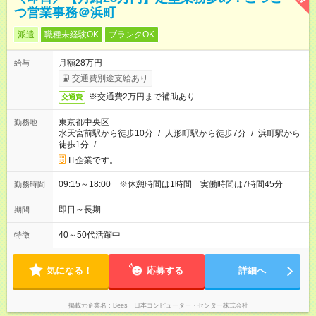
つ営業事務＠浜町
派遣
職種未経験OK
ブランクOK
月額28万円
給与
交通費別途支給あり
※交通費2万円まで補助あり
交通費
東京都中央区
勤務地
水天宮前駅から徒歩10分
/
人形町駅から徒歩7分
/
浜町駅から
徒歩1分
/
…
IT企業です。
09:15～18:00 ※休憩時間は1時間 実働時間は7時間45分
勤務時間
即日～長期
期間
40～50代活躍中
特徴
気になる！
応募する
詳細へ
掲載元企業名
Bees 日本コンピューター・センター株式会社