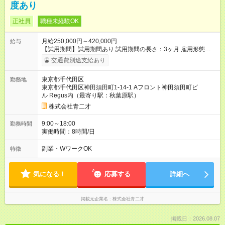
度あり
正社員
職種未経験OK
月給250,000円～420,000円
給与
【試用期間】試用期間あり 試用期間の長さ：3ヶ月 雇用形態、
給与は本採用時と同じです。
交通費別途支給あり
東京都千代田区
勤務地
東京都千代田区神田須田町1-14-1 Aフロント神田須田町ビ
ル Regus内（最寄り駅：秋葉原駅）
株式会社青二才
9:00～18:00
勤務時間
実働時間：8時間/日
副業・WワークOK
特徴
気になる！
応募する
詳細へ
掲載元企業名
株式会社青二才
掲載日：2026.08.07