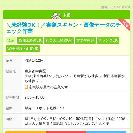
掲載日：2026.08.08
未読
NEW
＼未経験OK！／書類スキャン・画像データのチ
ェック作業
派遣
職種未経験OK
社会人未経験OK
大学生歓迎
ブランクOK
WEB登録・面接OK
時給1412円
給与
東京都中央区
勤務地
京橋(東京都)駅から徒歩2分
/
月島駅から徒歩
/
新日本橋駅か
ら徒歩
/
…
京橋駅が最寄の企業です
9:00～18:00
勤務時間
単発・スポット勤務OK！
期間
週1日からOK
/
日払いOK
/
40～50代活躍中
/
シフト勤務
/
10名
特徴
以上の大量募集
/
電話対応なし
/
パソコンスキル不要