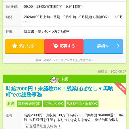
09:00～18:00(実働8時間 休憩1時間)
勤務時間
2026年09月上旬～長期 8月中旬～9月開始で相談OK！ ※9月
期間
～！
履歴書不要
/
40～50代活躍中
特徴
気になる！
応募する
詳細へ
掲載元企業名
パーソルテンプスタッフ株式会社
掲載日：2026.08.07
未読
NEW
時給2000円！未経験OK！残業ほぼなし▼馬喰
町での総務事務
派遣
職種未経験OK
ブランクOK
WEB登録・面接OK
時給2000円 月収例 30万円 時給2000円×実働7h40m×週5日×4
給与
週 ※月収例を保証するものではありません。※給与即受取りサ
ービス利用可（利用条件有）
交通費別途支給あり