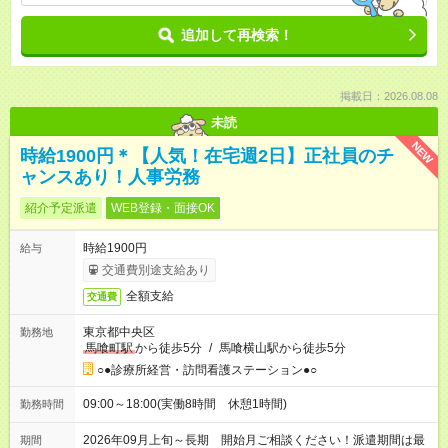
追加して再検索！
掲載日：2026.08.08
未読
NEW
時給1900円＊【人気！在宅週2日】正社員のチ
ャンスあり！人事労務
紹介予定派遣
WEB登録・面接OK
時給1900円
給与
交通費別途支給あり
全額支給
交通費
東京都中央区
勤務地
馬喰町駅
から徒歩5分
/
馬喰横山駅から徒歩5分
○●診療所経営・訪問看護ステーション●○
09:00～18:00(実働8時間 休憩1時間)
勤務時間
2026年09月上旬～長期 開始月ご相談ください！派遣期間は最
期間