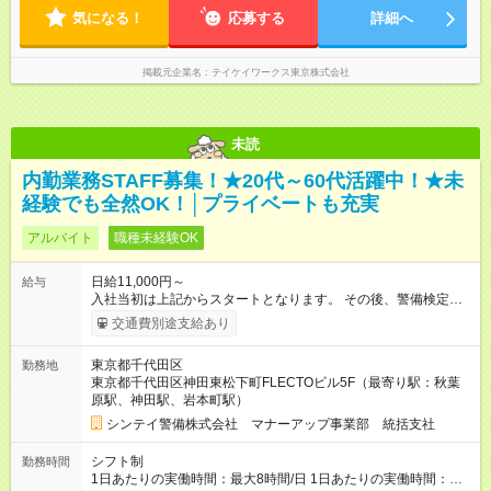
気になる！
応募する
詳細へ
掲載元企業名
テイケイワークス東京株式会社
未読
内勤業務STAFF募集！★20代～60代活躍中！★未
経験でも全然OK！│プライベートも充実
アルバイト
職種未経験OK
日給11,000円～
給与
入社当初は上記からスタートとなります。 その後、警備検定資
格取得・社内試験等により昇給や昇格（正社員採用含）があり
交通費別途支給あり
ます。 【試用期間】試用期間なし
東京都千代田区
勤務地
東京都千代田区神田東松下町FLECTOビル5F（最寄り駅：秋葉
原駅、神田駅、岩本町駅）
シンテイ警備株式会社 マナーアップ事業部 統括支社
シフト制
勤務時間
1日あたりの実働時間：最大8時間/日 1日あたりの実働時間：８