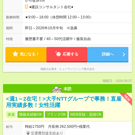
から徒歩3分
●建設コンサルタント会社●
★9:00～18:00（休憩時間 12:00～13:00）
勤務時間
即日～2026年10月中旬 ※急募
期間
履歴書不要
/
40～50代活躍中
/
服装自由
特徴
気になる！
応募する
詳細へ
掲載元企業名
ヒューマンリソシア株式会社
掲載日：2026.08.07
未読
NEW
<週1～2在宅！>大手NTTグループで事務！直雇
用実績多数！女性活躍
派遣
職種未経験OK
ブランクOK
WEB登録・面接OK
時給1750円 月収例 262,500円+残業代
給与
交通費別途支給あり