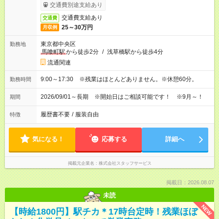
交通費別途支給あり
交通費支給あり
交通費
25～30万円
月収例
東京都中央区
勤務地
馬喰町駅
から徒歩2分
/
浅草橋駅から徒歩4分
流通関連
9:00～17:30 ※残業はほとんどありません。※休憩60分。
勤務時間
2026/09/01～長期 ※開始日はご相談可能です！ ※9月～！
期間
履歴書不要
/
服装自由
特徴
気になる！
応募する
詳細へ
掲載元企業名
株式会社スタッフサービス
掲載日：2026.08.07
未読
NEW
【時給1800円】駅チカ＊17時台定時！残業ほぼ