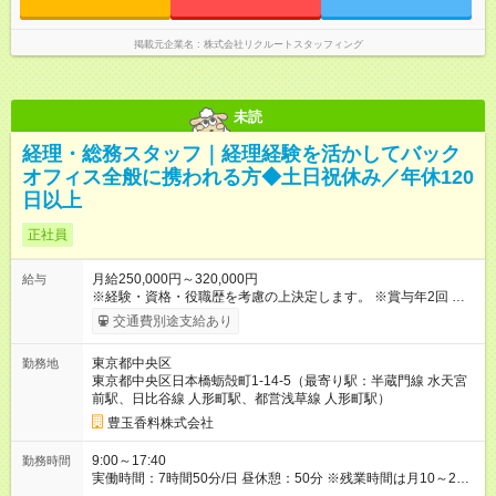
掲載元企業名
株式会社リクルートスタッフィング
未読
経理・総務スタッフ｜経理経験を活かしてバック
オフィス全般に携われる方◆土日祝休み／年休120
日以上
正社員
月給250,000円～320,000円
給与
※経験・資格・役職歴を考慮の上決定します。 ※賞与年2回 ※昇
給：あり（一か月あたり3000円～10,000円※前年度実績） 【試
交通費別途支給あり
用期間】試用期間あり 試用期間の長さ：3ヶ月 雇用形態、給与
は本採用時と同じです。
東京都中央区
勤務地
東京都中央区日本橋蛎殻町1-14-5（最寄り駅：半蔵門線 水天宮
前駅、日比谷線 人形町駅、都営浅草線 人形町駅）
豊玉香料株式会社
9:00～17:40
勤務時間
実働時間：7時間50分/日 昼休憩：50分 ※残業時間は月10～20時