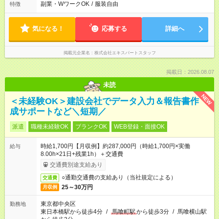
副業・WワークOK
/
服装自由
特徴
気になる！
応募する
詳細へ
掲載元企業名
株式会社エキスパートスタッフ
掲載日：2026.08.07
未読
NEW
＜未経験OK＞建設会社でデータ入力＆報告書作
成サポートなど＼短期／
派遣
職種未経験OK
ブランクOK
WEB登録・面接OK
時給1,700円【月収例】約287,000円（時給1,700円×実働
給与
8.00h×21日+残業1h）＋交通費
交通費別途支給あり
○通勤交通費の支給あり（当社規定による）
交通費
25～30万円
月収例
東京都中央区
勤務地
東日本橋駅から徒歩4分
/
馬喰町駅
から徒歩3分
/
馬喰横山駅