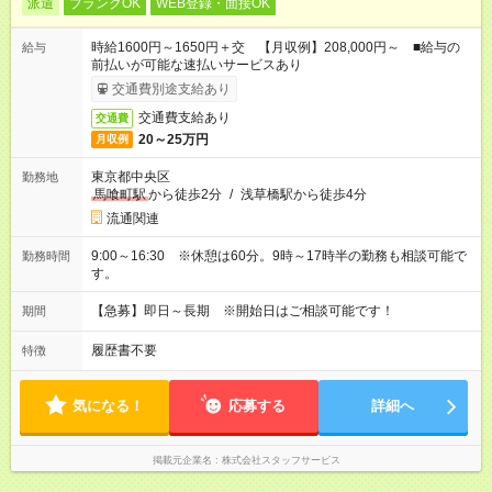
派遣
ブランクOK
WEB登録・面接OK
時給1600円～1650円＋交 【月収例】208,000円～ ■給与の
給与
前払いが可能な速払いサービスあり
交通費別途支給あり
交通費支給あり
交通費
20～25万円
月収例
東京都中央区
勤務地
馬喰町駅
から徒歩2分
/
浅草橋駅から徒歩4分
流通関連
9:00～16:30 ※休憩は60分。9時～17時半の勤務も相談可能で
勤務時間
す。
【急募】即日～長期 ※開始日はご相談可能です！
期間
履歴書不要
特徴
気になる！
応募する
詳細へ
掲載元企業名
株式会社スタッフサービス