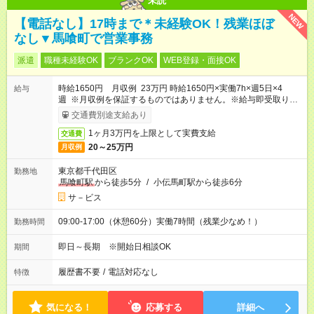
未読
NEW
【電話なし】17時まで＊未経験OK！残業ほぼ
なし▼馬喰町で営業事務
派遣
職種未経験OK
ブランクOK
WEB登録・面接OK
時給1650円 月収例 23万円 時給1650円×実働7h×週5日×4
給与
週 ※月収例を保証するものではありません。※給与即受取りサ
ービス利用可（利用条件有）
交通費別途支給あり
1ヶ月3万円を上限として実費支給
交通費
20～25万円
月収例
東京都千代田区
勤務地
馬喰町駅
から徒歩5分
/
小伝馬町駅から徒歩6分
サ－ビス
09:00-17:00（休憩60分）実働7時間（残業少なめ！）
勤務時間
即日～長期 ※開始日相談OK
期間
履歴書不要
/
電話対応なし
特徴
気になる！
応募する
詳細へ