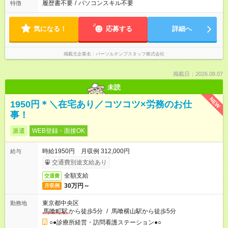
履歴書不要
/
パソコンスキル不要
特徴
気になる！
応募する
詳細へ
掲載元企業名
パーソルテンプスタッフ株式会社
掲載日：2026.08.07
未読
NEW
1950円＊＼在宅あり／コツコツ×労務のお仕
事！
派遣
WEB登録・面接OK
時給1950円 月収例 312,000円
給与
交通費別途支給あり
全額支給
交通費
30万円～
月収例
東京都中央区
勤務地
馬喰町駅
から徒歩5分
/
馬喰横山駅から徒歩5分
○●診療所経営・訪問看護ステーション●○