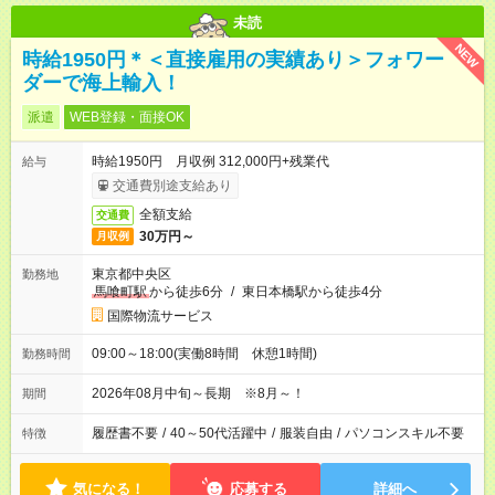
未読
NEW
時給1950円＊＜直接雇用の実績あり＞フォワー
ダーで海上輸入！
派遣
WEB登録・面接OK
時給1950円 月収例 312,000円+残業代
給与
交通費別途支給あり
全額支給
交通費
30万円～
月収例
東京都中央区
勤務地
馬喰町駅
から徒歩6分
/
東日本橋駅から徒歩4分
国際物流サービス
09:00～18:00(実働8時間 休憩1時間)
勤務時間
2026年08月中旬～長期 ※8月～！
期間
履歴書不要
/
40～50代活躍中
/
服装自由
/
パソコンスキル不要
特徴
気になる！
応募する
詳細へ