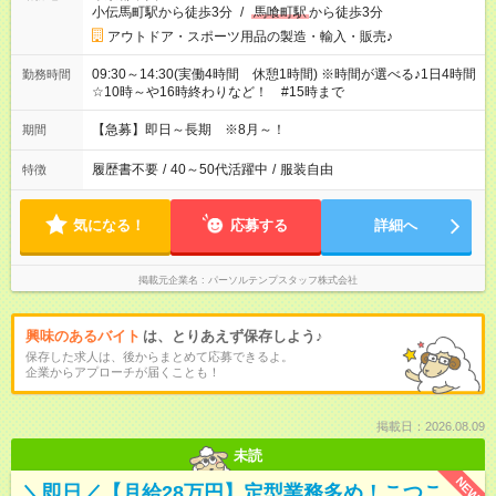
小伝馬町駅から徒歩3分
/
馬喰町駅
から徒歩3分
アウトドア・スポーツ用品の製造・輸入・販売♪
09:30～14:30(実働4時間 休憩1時間) ※時間が選べる♪1日4時間
勤務時間
☆10時～や16時終わりなど！ #15時まで
【急募】即日～長期 ※8月～！
期間
履歴書不要
/
40～50代活躍中
/
服装自由
特徴
気になる！
応募する
詳細へ
掲載元企業名
パーソルテンプスタッフ株式会社
興味のあるバイト
は、とりあえず保存しよう♪
保存した求人は、後からまとめて応募できるよ。
企業からアプローチが届くことも！
掲載日：2026.08.09
未読
NEW
＼即日／【月給28万円】定型業務多め！こつこ