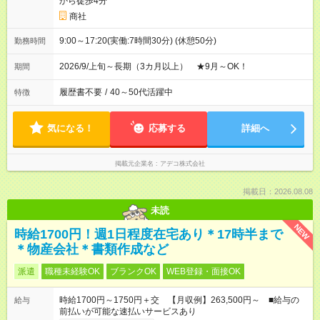
から徒歩4分
商社
9:00～17:20(実働:7時間30分) (休憩50分)
勤務時間
2026/9/上旬～長期（3カ月以上） ★9月～OK！
期間
履歴書不要
/
40～50代活躍中
特徴
気になる！
応募する
詳細へ
掲載元企業名
アデコ株式会社
掲載日：2026.08.08
未読
NEW
時給1700円！週1日程度在宅あり＊17時半まで
＊物産会社＊書類作成など
派遣
職種未経験OK
ブランクOK
WEB登録・面接OK
時給1700円～1750円＋交 【月収例】263,500円～ ■給与の
給与
前払いが可能な速払いサービスあり