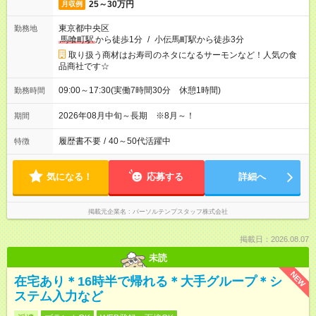
25～30万円
月収例
東京都中央区
勤務地
馬喰町駅
から徒歩1分
/
小伝馬町駅から徒歩3分
取り扱う商材はお寿司のネタになるサーモンなど！人気の食
品商社です☆
09:00～17:30(実働7時間30分 休憩1時間)
勤務時間
2026年08月中旬～長期 ※8月～！
期間
履歴書不要
/
40～50代活躍中
特徴
気になる！
応募する
詳細へ
掲載元企業名
パーソルテンプスタッフ株式会社
掲載日：2026.08.07
未読
NEW
在宅あり＊16時半で帰れる＊大手グループ＊シ
ステム入力など