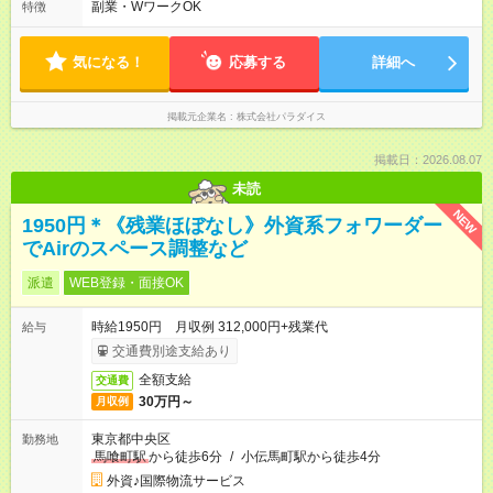
間 土日祝：7時～21時の間 ・マンダリンオリエンタル東京を
副業・WワークOK
特徴
中心に、他店舗での勤務あり
気になる！
応募する
詳細へ
掲載元企業名
株式会社パラダイス
掲載日：2026.08.07
未読
NEW
1950円＊《残業ほぼなし》外資系フォワーダー
でAirのスペース調整など
派遣
WEB登録・面接OK
時給1950円 月収例 312,000円+残業代
給与
交通費別途支給あり
全額支給
交通費
30万円～
月収例
東京都中央区
勤務地
馬喰町駅
から徒歩6分
/
小伝馬町駅から徒歩4分
外資♪国際物流サービス