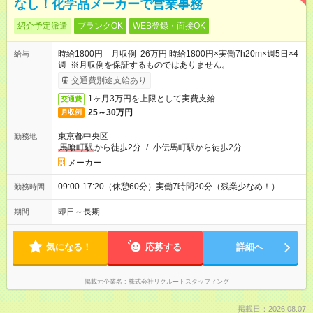
なし！化学品メーカーで営業事務
紹介予定派遣
ブランクOK
WEB登録・面接OK
時給1800円 月収例 26万円 時給1800円×実働7h20m×週5日×4
給与
週 ※月収例を保証するものではありません。
交通費別途支給あり
1ヶ月3万円を上限として実費支給
交通費
25～30万円
月収例
東京都中央区
勤務地
馬喰町駅
から徒歩2分
/
小伝馬町駅から徒歩2分
メーカー
09:00-17:20（休憩60分）実働7時間20分（残業少なめ！）
勤務時間
即日～長期
期間
気になる！
応募する
詳細へ
掲載元企業名
株式会社リクルートスタッフィング
掲載日：2026.08.07