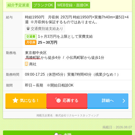
紹介予定派遣
ブランクOK
WEB登録・面接OK
時給1950円 月収例 29万円 時給1950円×実働7h40m×週5日×4
給与
週 ※月収例を保証するものではありません。
交通費別途支給あり
1ヶ月3万円を上限として実費支給
交通費
25～30万円
月収例
東京都中央区
勤務地
馬喰町駅
から徒歩4分
/
小伝馬町駅から徒歩1分
商社
09:00-17:25（休憩45分）実働7時間40分（残業少なめ！）
勤務時間
即日～長期 ※開始日相談OK
期間
気になる！
応募する
詳細へ
掲載元企業名
株式会社リクルートスタッフィング
掲載日：2026.08.07