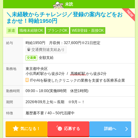
未読
NEW
＼未経験からチャレンジ／登録の案内などをお
まかせ！時給1950円
派遣
職種未経験OK
ブランクOK
WEB登録・面接OK
時給1950円 月収例：327,600円※21日想定
給与
交通費別途支給あり
全額支給
交通費
東京都中央区
勤務地
小伝馬町駅から徒歩2分
/
馬喰町駅
から徒歩2分
ITやAIを駆使したクリニックの業務を支援する医療系企業
09:00～18:00(実働8時間 休憩1時間)
勤務時間
2026年09月上旬～長期 ※9月～！
期間
履歴書不要
/
40～50代活躍中
特徴
気になる！
応募する
詳細へ