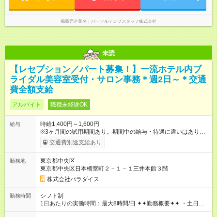
掲載元企業名
パーソルテンプスタッフ株式会社
未読
【レセプション／パート募集！】一流ホテル内ブ
ライダル美容室受付・サロン事務＊週2日～＊交通
費全額支給
アルバイト
職種未経験OK
時給1,400円～1,600円
給与
※3ヶ月間の試用期間あり。期間中の給与・待遇に違いはありま
せん。 ※経験‧能⼒を考慮して決定します。 【試用期間】試用期
交通費別途支給あり
間あり 試用期間の長さ：3ヶ月 雇用形態、給与は本採用時と同
じです。
東京都中央区
勤務地
東京都中央区日本橋室町２－１－１三井本館３階
株式会社パラダイス
シフト制
勤務時間
1日あたりの実働時間：最大8時間/日 ✦✦勤務概要✦✦ ・土日祝
に勤務いただける方を優遇！ ・シフト制 平日：10時～19時の