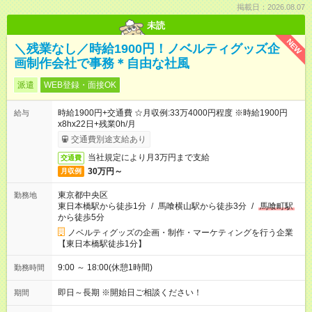
掲載日：2026.08.07
未読
NEW
＼残業なし／時給1900円！ノベルティグッズ企
画制作会社で事務＊自由な社風
派遣
WEB登録・面接OK
時給1900円+交通費 ☆月収例:33万4000円程度 ※時給1900円
給与
x8hx22日+残業0h/月
交通費別途支給あり
当社規定により月3万円まで支給
交通費
30万円～
月収例
東京都中央区
勤務地
東日本橋駅から徒歩1分
/
馬喰横山駅から徒歩3分
/
馬喰町駅
から徒歩5分
ノベルティグッズの企画・制作・マーケティングを行う企業
【東日本橋駅徒歩1分】
9:00 ～ 18:00(休憩1時間)
勤務時間
即日～長期 ※開始日ご相談ください！
期間