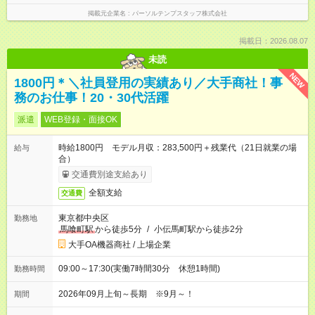
掲載元企業名
パーソルテンプスタッフ株式会社
掲載日：2026.08.07
未読
NEW
1800円＊＼社員登用の実績あり／大手商社！事
務のお仕事！20・30代活躍
派遣
WEB登録・面接OK
時給1800円 モデル月収：283,500円＋残業代（21日就業の場
給与
合）
交通費別途支給あり
全額支給
交通費
東京都中央区
勤務地
馬喰町駅
から徒歩5分
/
小伝馬町駅から徒歩2分
大手OA機器商社 / 上場企業
09:00～17:30(実働7時間30分 休憩1時間)
勤務時間
2026年09月上旬～長期 ※9月～！
期間