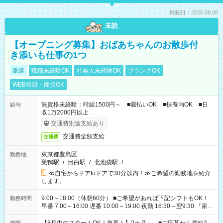
掲載日：2026.08.08
未読
【オープニング募集】おばあちゃんのお散歩付
き添いも仕事の1つ
派遣
職種未経験OK
社会人未経験OK
ブランクOK
WEB登録・面接OK
無資格未経験：時給1500円～ ■週払いOK ■扶養内OK ■日
給与
収1万2000円以上
交通費別途支給あり
交通費全額支給
交通費
東京都豊島区
勤務地
巣鴨駅
/
目白駅
/
北池袋駅
/
…
≪自宅からドアtoドアで30分以内！≫ご希望の勤務地を紹介
します。
9:00～18:00（休憩60分） ■ご希望があれば下記シフトもOK！
勤務時間
早番 7:00～16:00 遅番 10:00～19:00 夜勤 16:30～翌9:30 「家族
と休みを合わせたい」 「余裕を持って夕飯の準備がしたい」
「できれば残業はしたくない」 など、ご希望を教えてください