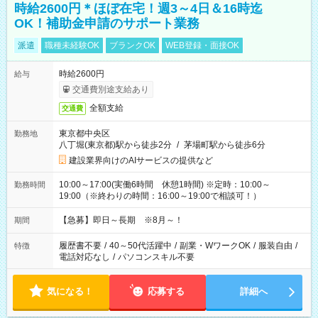
時給2600円＊ほぼ在宅！週3～4日＆16時迄
OK！補助金申請のサポート業務
派遣
職種未経験OK
ブランクOK
WEB登録・面接OK
時給2600円
給与
交通費別途支給あり
全額支給
交通費
東京都中央区
勤務地
八丁堀(東京都)駅から徒歩2分
/
茅場町駅から徒歩6分
建設業界向けのAIサービスの提供など
10:00～17:00(実働6時間 休憩1時間) ※定時：10:00～
勤務時間
19:00（※終わりの時間：16:00～19:00で相談可！）
【急募】即日～長期 ※8月～！
期間
履歴書不要
/
40～50代活躍中
/
副業・WワークOK
/
服装自由
/
特徴
電話対応なし
/
パソコンスキル不要
気になる！
応募する
詳細へ