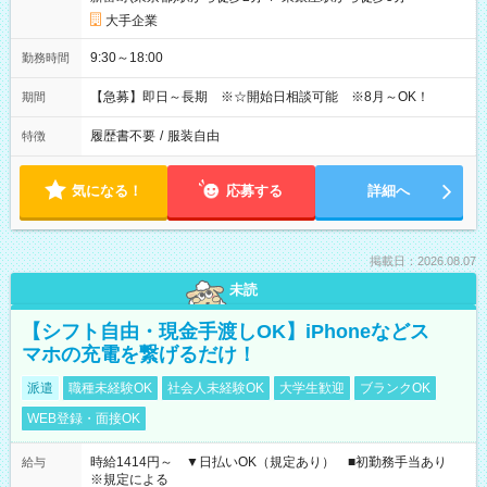
大手企業
9:30～18:00
勤務時間
【急募】即日～長期 ※☆開始日相談可能 ※8月～OK！
期間
履歴書不要
/
服装自由
特徴
気になる！
応募する
詳細へ
掲載日：2026.08.07
未読
【シフト自由・現金手渡しOK】iPhoneなどス
マホの充電を繋げるだけ！
派遣
職種未経験OK
社会人未経験OK
大学生歓迎
ブランクOK
WEB登録・面接OK
時給1414円～ ▼日払いOK（規定あり） ■初勤務手当あり
給与
※規定による