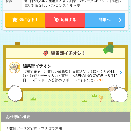
週1日からOK
/
履歴書不要
/
副業・WワークOK
/
シフト勤務
/
特徴
電話対応なし
/
パソコンスキル不要
気になる！
応募する
詳細へ
編集部イチオシ
【完全在宅！】難しい業務なし＆電話なし！ゆっくりの11
時～時短＊データ入力・事務、＜SEKAI NO OWARI＊8月15
日・16日＞ドーム公演のサポートバイトなど
(8/7UP!)
お仕事の概要
＊数値データの管理（マクロで運用）