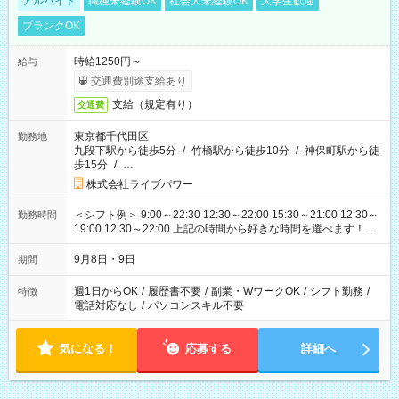
アルバイト
職種未経験OK
社会人未経験OK
大学生歓迎
ブランクOK
時給1250円～
給与
交通費別途支給あり
支給（規定有り）
交通費
東京都千代田区
勤務地
九段下駅から徒歩5分
/
竹橋駅から徒歩10分
/
神保町駅から徒
歩15分
/
…
株式会社ライブパワー
＜シフト例＞ 9:00～22:30 12:30～22:00 15:30～21:00 12:30～
勤務時間
19:00 12:30～22:00 上記の時間から好きな時間を選べます！ ※
時間は変更となる可能性があります
9月8日・9日
期間
週1日からOK
/
履歴書不要
/
副業・WワークOK
/
シフト勤務
/
特徴
電話対応なし
/
パソコンスキル不要
気になる！
応募する
詳細へ