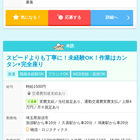
募集
気になる！
応募する
詳細へ
未読
スピードよりも丁寧に！未経験OK！作業はカン
タン×完全座り
派遣
職種未経験OK
ブランクOK
WEB登録・面接OK
時給1500円
給与
交通費別途支給あり
実費支給／当社規定あり。通勤交通費実費支払／上限4
交通費
万円／月※規定あり
埼玉県加須市
勤務地
加須駅から車10分
/
久喜駅から車20分
/
鴻巣駅から車20分
物流・ロジスティクス