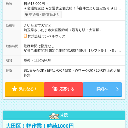
日給13,000円～
給与
＋交通費支給 ★交通費全額支給！ ┗案件により規定あり ★日払
いOK！（規定あり） ┗働いたその日に現金GET♪ お仕事後はコ
交通費別途支給あり
ンビニATMから 日払い分を引き落とせます！ 【試用期間】試
用期間なし
さいたま市大宮区
勤務地
埼玉県さいたま市大宮区錦町（最寄り駅：大宮駅）
株式会社ワンベルウッズ
勤務時間は指定なし
勤務時間
変形労働時間制 想定労働時間160時間/月 【シフト例】 ・8：00
～21：00
単発・1日のみOK
期間
週1日からOK / 日払いOK / 副業・WワークOK / 10名以上の大量
特徴
募集
気になる！
応募する
詳細へ
未読
大田区！軽作業！時給1800円