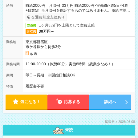
時給2000円 月収例 33万円 時給2000円×実働8h×週5日×4週
給与
+残業5h ※月収例を保証するものではありません。※給与即受
取りサービス利用可（利用条件有）
交通費別途支給あり
1ヶ月3万円を上限として実費支給
交通費
30万円～
月収例
東京都新宿区
勤務地
市ケ谷駅から徒歩3分
放送
11:00-20:00（休憩60分）実働8時間（残業少なめ！）
勤務時間
即日～長期 ※開始日相談OK
期間
履歴書不要
特徴
気になる！
応募する
詳細へ
掲載日：2026.08.08
未読