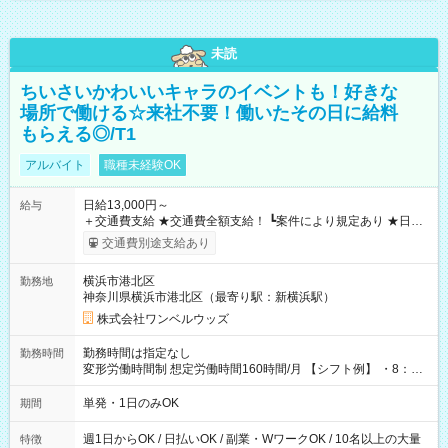
未読
ちいさいかわいいキャラのイベントも！好きな
場所で働ける☆来社不要！働いたその日に給料
もらえる◎/T1
アルバイト
職種未経験OK
日給13,000円～
給与
＋交通費支給 ★交通費全額支給！ ┗案件により規定あり ★日払
いOK！（規定あり） ┗働いたその日に現金GET♪ お仕事後はコ
交通費別途支給あり
ンビニATMから 日払い分を引き落とせます！ 【試用期間】試
用期間なし
横浜市港北区
勤務地
神奈川県横浜市港北区（最寄り駅：新横浜駅）
株式会社ワンベルウッズ
勤務時間は指定なし
勤務時間
変形労働時間制 想定労働時間160時間/月 【シフト例】 ・8：00
～21：00
単発・1日のみOK
期間
週1日からOK / 日払いOK / 副業・WワークOK / 10名以上の大量
特徴