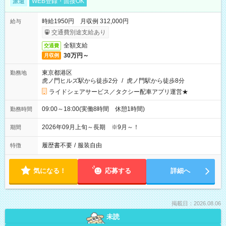
派遣
WEB登録・面接OK
時給1950円 月収例 312,000円
給与
交通費別途支給あり
全額支給
交通費
30万円～
月収例
東京都港区
勤務地
虎ノ門ヒルズ駅から徒歩2分
/
虎ノ門駅から徒歩8分
ライドシェアサービス／タクシー配車アプリ運営★
09:00～18:00(実働8時間 休憩1時間)
勤務時間
2026年09月上旬～長期 ※9月～！
期間
履歴書不要
/
服装自由
特徴
気になる！
応募する
詳細へ
掲載日：2026.08.06
未読