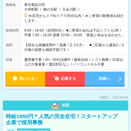
東京都品川区
勤務地
大井町駅
/
旗の台駅
/
立会川駅
/
…
≪自宅からドアtoドアで30分以内！≫ご希望の勤務地を紹介
します。
9:00～18:00（休憩60分） ■ご希望があれば下記シフトもOK！
勤務時間
早番 7:00～16:00 遅番 10:00～19:00 「家族と休みを合わせた
い」 「余裕を持って夕飯の準備がしたい」 「できれば残業はし
たくない」 など、ご希望を教えてくださいね。 ※Wワーク希望
【現在も積極採用中！急募！】2カ月～ ■ご応募から最短2～3
期間
の方へ 今ご覧のお仕事で希望する勤務時間と、もう1つのお仕事
日後の就業も相談可能です！
の勤務時間。 合計で週40時間を超える場合は応募できません。
履歴書不要
/
40～50代活躍中
/
服装自由
/
シフト勤務
/
10名以
特徴
上の大量募集
/
電話対応なし
/
パソコンスキル不要
気になる！
応募する
詳細へ
掲載日：2026.08.08
未読
時給1950円＊人気の完全在宅！スタートアップ
企業で採用事務