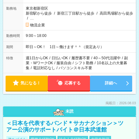
東京都新宿区
勤務地
新宿駅から徒歩
/
新宿三丁目駅から徒歩
/
高田馬場駅から徒歩
/
…
物流企業
9:00～18:00
勤務時間
即日～OK！ 1日～働けます＾＾（規定あり）
期間
週1日からOK
/
日払いOK
/
履歴書不要
/
40～50代活躍中
/
副
特徴
業・WワークOK
/
服装自由
/
シフト勤務
/
10名以上の大量募
集
/
電話対応なし
/
パソコンスキル不要
気になる！
応募する
詳細へ
掲載日：2026.08.03
未読
＜日本を代表するバンド＊サカナクション＞ツ
アー公演のサポートバイト＠日本武道館