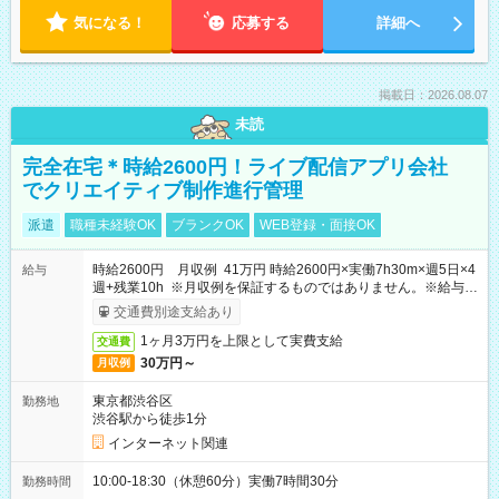
気になる！
応募する
詳細へ
掲載日：2026.08.07
未読
完全在宅＊時給2600円！ライブ配信アプリ会社
でクリエイティブ制作進行管理
派遣
職種未経験OK
ブランクOK
WEB登録・面接OK
時給2600円 月収例 41万円 時給2600円×実働7h30m×週5日×4
給与
週+残業10h ※月収例を保証するものではありません。※給与即
受取りサービス利用可（利用条件有）
交通費別途支給あり
1ヶ月3万円を上限として実費支給
交通費
30万円～
月収例
東京都渋谷区
勤務地
渋谷駅から徒歩1分
インターネット関連
10:00-18:30（休憩60分）実働7時間30分
勤務時間