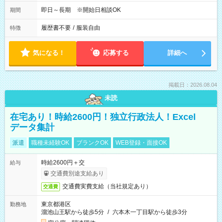
即日～長期 ※開始日相談OK
期間
履歴書不要
/
服装自由
特徴
気になる！
応募する
詳細へ
掲載日：2026.08.04
未読
在宅あり！時給2600円！独立行政法人！Excel
データ集計
派遣
職種未経験OK
ブランクOK
WEB登録・面接OK
時給2600円＋交
給与
交通費別途支給あり
交通費実費支給（当社規定あり）
交通費
東京都港区
勤務地
溜池山王駅から徒歩5分
/
六本木一丁目駅から徒歩3分