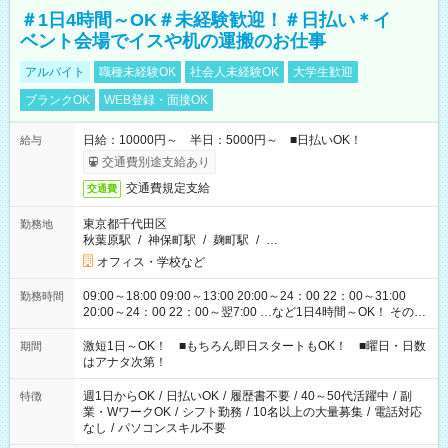
＃1日4時間～OK＃未経験歓迎！＃日払い＊イ
ベント会場でイスや机の運搬のお仕事
アルバイト
職種未経験OK
社会人未経験OK
大学生歓迎
ブランクOK
WEB登録・面接OK
日給：10000円～ 半日：5000円～ ■日払いOK！
給与
交通費別途支給あり
交通費規定支給
交通費
東京都千代田区
勤務地
秋葉原駅
/
神保町駅
/
麹町駅
/
…
オフィス・学校など
09:00～18:00 09:00～13:00 20:00～24：00 22：00～31:00
勤務時間
20:00～24：00 22：00～翌7:00 …など1日4時間～OK！ その他
シフトもございます！ お気軽にご相談ください！
激短1日～OK！ ■もちろん即日スタートもOK！ ■曜日・日数
期間
はアナタ次第！
週1日からOK
/
日払いOK
/
履歴書不要
/
40～50代活躍中
/
副
特徴
業・WワークOK
/
シフト勤務
/
10名以上の大量募集
/
電話対応
なし
/
パソコンスキル不要