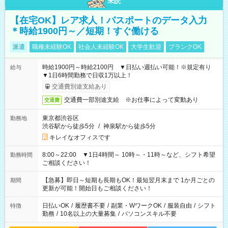
未読
【在宅OK】レア求人！パスポートのデータ入力
＊時給1900円～／短期！すぐ働ける
派遣
職種未経験OK
社会人未経験OK
大学生歓迎
ブランクOK
時給1900円～時給2100円 ▼日払い週払い可能！※規定有り
給与
▼1日6時間勤務で日収1万以上！
交通費別途支給あり
交通費一部別途支給 ※お仕事によって変動あり
交通費
東京都渋谷区
勤務地
渋谷駅から徒歩5分
/
神泉駅から徒歩5分
キレイなオフィスです
8:00～22:00 ▼1日4時間～ 10時～・11時～など、シフト希望
勤務時間
ご相談ください！
【急募】即日～短期も長期もOK！最短翌月末まで 1か月ごとの
期間
更新が可能！開始日もご相談ください！
日払いOK
/
履歴書不要
/
副業・WワークOK
/
服装自由
/
シフト
特徴
勤務
/
10名以上の大量募集
/
パソコンスキル不要