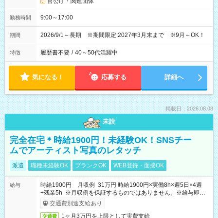
官公庁・関連団体
9:00～17:00
勤務時間
2026/9/1～長期 ※期間限定:2027年3月末まで ※9月～OK！
期間
履歴書不要
/
40～50代活躍中
特徴
気になる！
応募する
詳細へ
掲載日：2026.08.08
未読
完全在宅＊時給1900円！未経験OK！SNSチー
ムでアーティスト写真のレタッチ
派遣
職種未経験OK
ブランクOK
WEB登録・面接OK
時給1900円 月収例 31万円 時給1900円×実働8h×週5日×4週
給与
+残業5h ※月収例を保証するものではありません。※給与即受
取りサービス利用可（利用条件有）
交通費別途支給あり
1ヶ月3万円を上限として実費支給
交通費