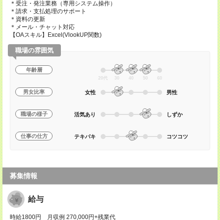
＊受注・発注業務（専用システム操作）
＊請求・支払処理のサポート
＊資料の更新
＊メール・チャット対応
【OAスキル】Excel(VlookUP関数)
職場の雰囲気
年齢層
20代
30
40
50
60
男女比率
女性
男性
職場の様子
活気あり
しずか
仕事の仕方
テキパキ
コツコツ
募集情報
給与
時給1800円 月収例 270,000円+残業代