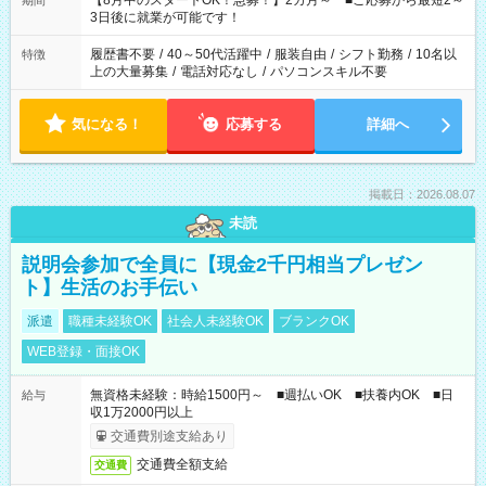
【8月中のスタートOK！急募！】2カ月～ ■ご応募から最短2～
期間
ね。 ※Wワーク希望の方へ 今ご覧のお仕事で希望する勤務時間
3日後に就業が可能です！
と、もう1つのお仕事の勤務時間。 合計で週40時間を超える場
合は応募できません。
履歴書不要
/
40～50代活躍中
/
服装自由
/
シフト勤務
/
10名以
特徴
上の大量募集
/
電話対応なし
/
パソコンスキル不要
気になる！
応募する
詳細へ
掲載日：2026.08.07
未読
説明会参加で全員に【現金2千円相当プレゼン
ト】生活のお手伝い
派遣
職種未経験OK
社会人未経験OK
ブランクOK
WEB登録・面接OK
無資格未経験：時給1500円～ ■週払いOK ■扶養内OK ■日
給与
収1万2000円以上
交通費別途支給あり
交通費全額支給
交通費