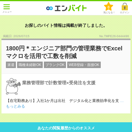
0
メニュー
気になる！
ログイン
お探しのバイト情報は掲載が終了しました。
掲載日 :2026
/
07
/
15
No.TMPE26-0444496
1800円＊エンジニア部門の管理業務でExcel
マクロを活用で工数を削減
派遣
職種未経験OK
ブランクOK
WEB登録・面接OK
業務管理部で計数管理×受発注を支援
【在宅勤務あり】入社1か月は出社 デジタル化と業務効率化を支
...
もっとみる
あなたの閲覧履歴からのオススメ