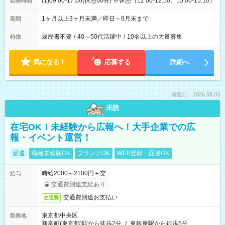
(1)09:00-17:00(休憩60分) ※休憩（12:00-12:50、15:00-15:10）
勤務時間
1ヶ月以上3ヶ月未満／即日～9月末まで
期間
履歴書不要
/
40～50代活躍中
/
10名以上の大量募集
特徴
気になる！
応募する
詳細へ
掲載日：2026.08.03
未読
在宅OK！未経験から広報へ！大手企業での広
報・イベント運営！
派遣
職種未経験OK
ブランクOK
WEB登録・面接OK
時給2000～2100円＋交
給与
交通費別途支給あり
交通費別途お支払い
交通費
東京都中央区
勤務地
新富町(東京都)駅から徒歩2分
/
東銀座駅から徒歩5分