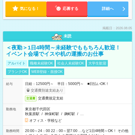
気になる！
応募する
詳細へ
掲載日：2026.08.05
未読
＜夜勤＞1日4時間～未経験でももちろん歓迎！
イベント会場でイスや机の運搬のお仕事
アルバイト
職種未経験OK
社会人未経験OK
大学生歓迎
ブランクOK
WEB登録・面接OK
日給：12500円～ 半日：5000円～ ■日払いOK！
給与
交通費別途支給あり
交通費規定支給
交通費
東京都千代田区
勤務地
秋葉原駅
/
神保町駅
/
麹町駅
/
…
オフィス・学校など
20:00～24：00 22：00～翌7:00 …など1日4時間～OK！ その他
勤務時間