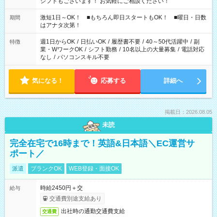
シフトもございます！ お気軽にご相談ください！
激短1日～OK！ ■もちろん即日スタートもOK！ ■曜日・日数
期間
はアナタ次第！
週1日からOK
/
日払いOK
/
履歴書不要
/
40～50代活躍中
/
副
特徴
業・WワークOK
/
シフト勤務
/
10名以上の大量募集
/
電話対応
なし
/
パソコンスキル不要
気になる！
応募する
詳細へ
掲載日：2026.08.05
未読
完全在宅で16時まで！英語&日本語＼EC運営サ
ポート／
派遣
ブランクOK
WEB登録・面接OK
時給2450円＋交
給与
交通費別途支給あり
出社時の通勤交通費支給
交通費