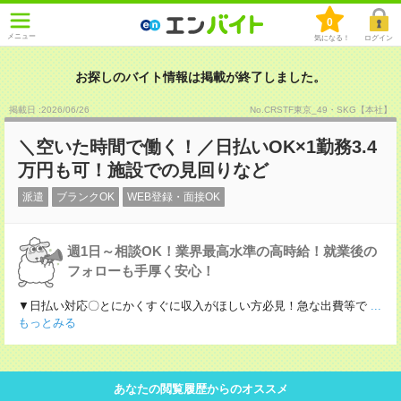
0
メニュー
気になる！
ログイン
お探しのバイト情報は掲載が終了しました。
掲載日 :2026
/
06
/
26
No.CRSTF東京_49・SKG【本社】
＼空いた時間で働く！／日払いOK×1勤務3.4
万円も可！施設での見回りなど
派遣
ブランクOK
WEB登録・面接OK
週1日～相談OK！業界最高水準の高時給！就業後の
フォローも手厚く安心！
▼日払い対応〇とにかくすぐに収入がほしい方必見！急な出費等で
...
もっとみる
あなたの閲覧履歴からのオススメ