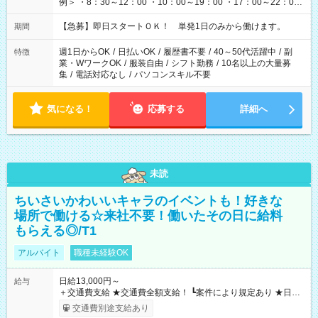
例＞ ・8：30～12：00 ・10：00～19：00 ・17：00～22：00
・13：00～22：00 ・22：00～翌6：00 など
【急募】即日スタートＯＫ！ 単発1日のみから働けます。
期間
週1日からOK
/
日払いOK
/
履歴書不要
/
40～50代活躍中
/
副
特徴
業・WワークOK
/
服装自由
/
シフト勤務
/
10名以上の大量募
集
/
電話対応なし
/
パソコンスキル不要
気になる！
応募する
詳細へ
未読
ちいさいかわいいキャラのイベントも！好きな
場所で働ける☆来社不要！働いたその日に給料
もらえる◎/T1
アルバイト
職種未経験OK
日給13,000円～
給与
＋交通費支給 ★交通費全額支給！ ┗案件により規定あり ★日払
いOK！（規定あり） ┗働いたその日に現金GET♪ お仕事後はコ
交通費別途支給あり
ンビニATMから 日払い分を引き落とせます！ 【試用期間】試