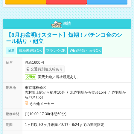
未読
【8月お盆明けスタート】短期！パチンコ台のシ
ール貼り・組立
派遣
職種未経験OK
ブランクOK
WEB登録・面接OK
時給1600円
給与
交通費別途支給あり
実費支給／当社規定あり。
交通費
東京都板橋区
勤務地
志村坂上駅から徒歩10分
/
北赤羽駅から徒歩15分
/
赤羽駅か
らバス15分
その他メーカー
(1)10:00-17:30(休憩60分)
勤務時間
1ヶ月以上3ヶ月未満／8/17～9/24までの期間限定
期間