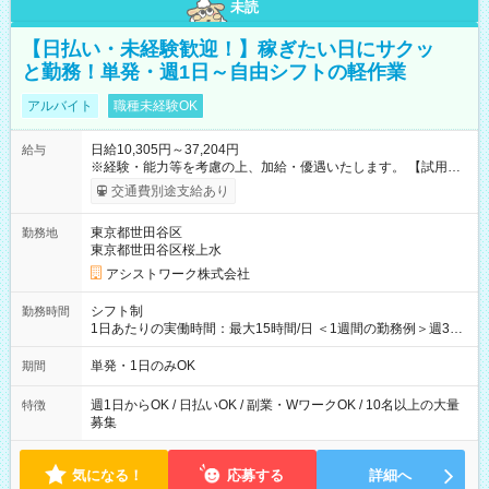
未読
【日払い・未経験歓迎！】稼ぎたい日にサクッ
と勤務！単発・週1日～自由シフトの軽作業
アルバイト
職種未経験OK
日給10,305円～37,204円
給与
※経験・能力等を考慮の上、加給・優遇いたします。 【試用期
間】試用期間なし
交通費別途支給あり
東京都世田谷区
勤務地
東京都世田谷区桜上水
アシストワーク株式会社
シフト制
勤務時間
1日あたりの実働時間：最大15時間/日 ＜1週間の勤務例＞週3回
勤務 勤務：月・水・金 休み：火・木・土・日 好きな時にお仕事
可能です！ ※1日あたりの最大実働時間は日勤、夜勤共に勤務し
単発・1日のみOK
期間
た時間になります。
週1日からOK / 日払いOK / 副業・WワークOK / 10名以上の大量
特徴
募集
気になる！
応募する
詳細へ