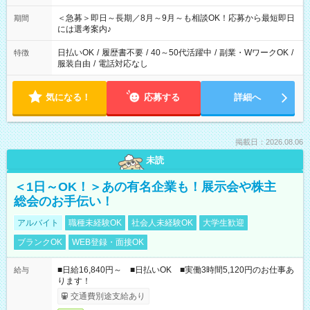
ば前職が、 在宅/財団法人/事務/コールセンター/受付/販売/カフェ
スタッフ スイーツ販売/ホテルフロント/化粧品販売/など 様々な
＜急募＞即日～長期／8月～9月～も相談OK！応募から最短即日
期間
業界から入社して活躍されています♪
には選考案内♪
日払いOK
/
履歴書不要
/
40～50代活躍中
/
副業・WワークOK
/
特徴
服装自由
/
電話対応なし
気になる！
応募する
詳細へ
掲載日：2026.08.06
未読
＜1日～OK！＞あの有名企業も！展示会や株主
総会のお手伝い！
アルバイト
職種未経験OK
社会人未経験OK
大学生歓迎
ブランクOK
WEB登録・面接OK
■日給16,840円～ ■日払いOK ■実働3時間5,120円のお仕事あ
給与
ります！
交通費別途支給あり