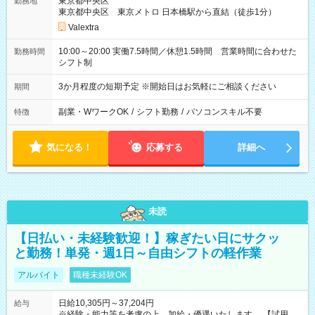
東京都中央区
勤務地
東京都中央区 東京メトロ 日本橋駅から直結（徒歩1分）
Valextra
10:00～20:00 実働7.5時間／休憩1.5時間 営業時間に合わせた
勤務時間
シフト制
3か月程度の短期予定 ※開始日はお気軽にご相談ください
期間
副業・WワークOK
/
シフト勤務
/
パソコンスキル不要
特徴
気になる！
応募する
詳細へ
未読
【日払い・未経験歓迎！】稼ぎたい日にサクッ
と勤務！単発・週1日～自由シフトの軽作業
アルバイト
職種未経験OK
日給10,305円～37,204円
給与
※経験・能力等を考慮の上、加給・優遇いたします。 【試用期