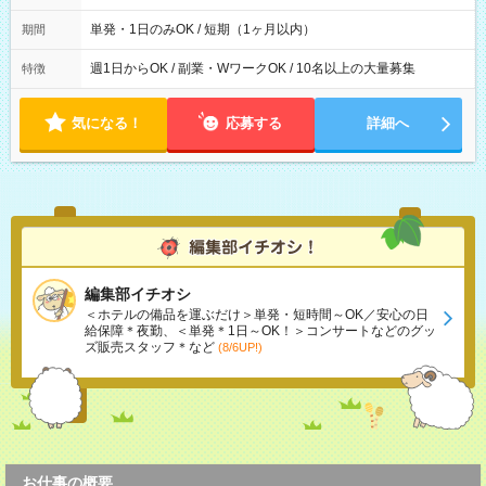
間は 試験により異なります。
単発・1日のみOK / 短期（1ヶ月以内）
期間
週1日からOK / 副業・WワークOK / 10名以上の大量募集
特徴
気になる！
応募する
詳細へ
編集部イチオシ
＜ホテルの備品を運ぶだけ＞単発・短時間～OK／安心の日
給保障＊夜勤、＜単発＊1日～OK！＞コンサートなどのグッ
ズ販売スタッフ＊など
(8/6UP!)
お仕事の概要