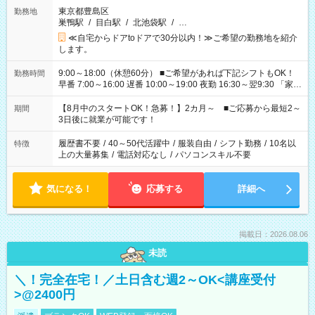
東京都豊島区
勤務地
巣鴨駅
/
目白駅
/
北池袋駅
/
…
≪自宅からドアtoドアで30分以内！≫ご希望の勤務地を紹介
します。
9:00～18:00（休憩60分） ■ご希望があれば下記シフトもOK！
勤務時間
早番 7:00～16:00 遅番 10:00～19:00 夜勤 16:30～翌9:30 「家族
と休みを合わせたい」 「余裕を持って夕飯の準備がしたい」
「できれば残業はしたくない」 など、ご希望を教えてください
【8月中のスタートOK！急募！】2カ月～ ■ご応募から最短2～
期間
ね。 ※Wワーク希望の方へ 今ご覧のお仕事で希望する勤務時間
3日後に就業が可能です！
と、もう1つのお仕事の勤務時間。 合計で週40時間を超える場
合は応募できません。
履歴書不要
/
40～50代活躍中
/
服装自由
/
シフト勤務
/
10名以
特徴
上の大量募集
/
電話対応なし
/
パソコンスキル不要
気になる！
応募する
詳細へ
掲載日：2026.08.06
未読
＼！完全在宅！／土日含む週2～OK<講座受付
>@2400円