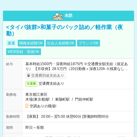
未読
<タイパ抜群>和菓子のパック詰め／軽作業（夜
勤）
派遣
職種未経験OK
社会人未経験OK
ブランクOK
WEB登録・面接OK
基本時給1500円・深夜時給1875円 ※交通費全額支給（規定あ
給与
り） 【月収例】28.5万円（20日勤務＋深夜120h ※残業なしの場
合）
交通費別途支給あり
交通費支給あり
交通費
東京都江東区
勤務地
木場(東京都)駅
/
東陽町駅
/
門前仲町駅
空調ありの職場!
【夜勤】 20:00～翌5:00 休憩60分 [実働]8時間00分
勤務時間
即日～長期
期間