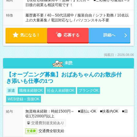
【現在も積極採用中！急募！】2カ月～ ■ご応募から最短2～3
期間
の方へ 今ご覧のお仕事で希望する勤務時間と、もう1つのお仕事
日後の就業も相談可能です！
の勤務時間。 合計で週40時間を超える場合は応募できません。
履歴書不要
/
40～50代活躍中
/
服装自由
/
シフト勤務
/
10名以
特徴
上の大量募集
/
電話対応なし
/
パソコンスキル不要
気になる！
応募する
詳細へ
掲載日：2026.08.06
未読
【オープニング募集】おばあちゃんのお散歩付
き添いも仕事の1つ
派遣
職種未経験OK
社会人未経験OK
ブランクOK
WEB登録・面接OK
無資格未経験：時給1500円～ ■週払いOK ■扶養内OK ■日
給与
収1万2000円以上
交通費別途支給あり
交通費全額支給
交通費