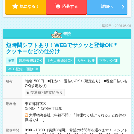
気になる！
応募する
詳細へ
掲載日：2026.08.06
未読
短時間シフトあり！WEBでサクッと登録OK＊
クッキーなどの仕分け
派遣
職種未経験OK
社会人未経験OK
大学生歓迎
ブランクOK
WEB登録・面接OK
時給1500円 ■日払い・週払いOK！(規定あり) ■現金日払いも
給与
OK(規定あり)
交通費別途支給あり
東京都新宿区
勤務地
新宿駅
/
新宿三丁目駅
大手物流会社（年齢不問／「無理なく続けられる」と好評の
職場です！）
9:00～18:00（実動8時間） 希望の時間帯を選べます！ ＜シフト
勤務時間