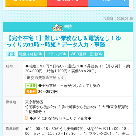
掲載日：2026.07.29
未読
【完全在宅！】難しい業務なし＆電話なし！ゆ
っくりの11時～時短＊データ入力・事務
派遣
職種未経験OK
ブランクOK
WEB登録・面接OK
◆時給1,700円＊日払い・週払いOK＊昇給あり♪【月収例】 ・約
給与
204,000円 （時給1,700円 × 実働6h × 20日）
交通費別途支給あり
◆全額支給 ＊家が少し遠くても安心！
交通費
20～25万円
月収例
東京都港区
勤務地
竹芝駅から徒歩2分
/
浜松町駅から徒歩4分
/
大門(東京都)駅か
ら徒歩5分
/
…
◆港区にある情報セキュリティ企業◆
◆11：00～18：30のうち実働6時間、休憩60分 ※11：00～18：
勤務時間
00 または 11：30～18：30 。*。ブランクOK！。*。 例え