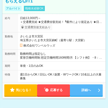
もらえる◎/T1
アルバイト
職種未経験OK
日給13,000円～
給与
＋交通費支給 ★交通費全額支給！ ┗案件により規定あり ★日払
いOK！（規定あり） ┗働いたその日に現金GET♪ お仕事後はコ
交通費別途支給あり
ンビニATMから 日払い分を引き落とせます！ 【試用期間】試
用期間なし
さいたま市大宮区
勤務地
埼玉県さいたま市大宮区錦町（最寄り駅：大宮駅）
株式会社ワンベルウッズ
勤務時間は指定なし
勤務時間
変形労働時間制 想定労働時間160時間/月 【シフト例】 ・8：00
～21：00
単発・1日のみOK
期間
週1日からOK / 日払いOK / 副業・WワークOK / 10名以上の大量
特徴
募集
気になる！
応募する
詳細へ