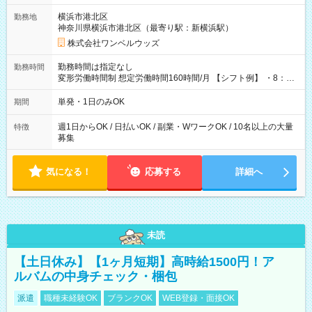
用期間なし
横浜市港北区
勤務地
神奈川県横浜市港北区（最寄り駅：新横浜駅）
株式会社ワンベルウッズ
勤務時間は指定なし
勤務時間
変形労働時間制 想定労働時間160時間/月 【シフト例】 ・8：00
～21：00
単発・1日のみOK
期間
週1日からOK / 日払いOK / 副業・WワークOK / 10名以上の大量
特徴
募集
気になる！
応募する
詳細へ
未読
【土日休み】【1ヶ月短期】高時給1500円！ア
ルバムの中身チェック・梱包
派遣
職種未経験OK
ブランクOK
WEB登録・面接OK