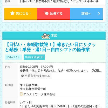
日払いOK
/
履歴書不要
/
電話対応なし
/
パソコンスキル不要
特徴
気になる！
応募する
詳細へ
未読
【日払い・未経験歓迎！】稼ぎたい日にサクッ
と勤務！単発・週1日～自由シフトの軽作業
アルバイト
職種未経験OK
日給10,305円～37,204円
給与
※経験・能力等を考慮の上、加給・優遇いたします。 【試用期
間】試用期間なし
交通費別途支給あり
東京都新宿区
勤務地
東京都新宿区愛住町
アシストワーク株式会社
シフト制
勤務時間
1日あたりの実働時間：最大15時間/日 ＜1週間の勤務例＞週3回