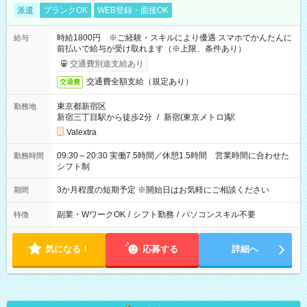
派遣
ブランクOK
WEB登録・面接OK
時給1800円 ※ご経験・スキルにより優遇 スマホでかんたんに
給与
前払いで給与が受け取れます（※上限、条件あり）
交通費別途支給あり
交通費全額支給（規定あり）
交通費
東京都新宿区
勤務地
新宿三丁目駅から徒歩2分
/
新宿(東京メトロ)駅
Valextra
09:30～20:30 実働7.5時間／休憩1.5時間 営業時間に合わせた
勤務時間
シフト制
3か月程度の短期予定 ※開始日はお気軽にご相談ください
期間
副業・WワークOK
/
シフト勤務
/
パソコンスキル不要
特徴
気になる！
応募する
詳細へ