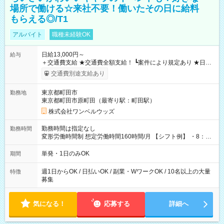
場所で働ける☆来社不要！働いたその日に給料
もらえる◎/T1
アルバイト
職種未経験OK
日給13,000円～
給与
＋交通費支給 ★交通費全額支給！ ┗案件により規定あり ★日払
いOK！（規定あり） ┗働いたその日に現金GET♪ お仕事後はコ
交通費別途支給あり
ンビニATMから 日払い分を引き落とせます！ 【試用期間】試
用期間なし
東京都町田市
勤務地
東京都町田市原町田（最寄り駅：町田駅）
株式会社ワンベルウッズ
勤務時間は指定なし
勤務時間
変形労働時間制 想定労働時間160時間/月 【シフト例】 ・8：00
～21：00
単発・1日のみOK
期間
週1日からOK / 日払いOK / 副業・WワークOK / 10名以上の大量
特徴
募集
気になる！
応募する
詳細へ