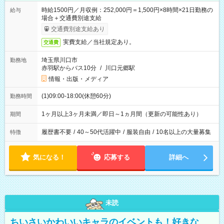
時給1500円／月収例：252,000円＝1,500円×8時間×21日勤務の
給与
場合＋交通費別途支給
交通費別途支給あり
実費支給／当社規定あり。
交通費
埼玉県川口市
勤務地
赤羽駅からバス10分
/
川口元郷駅
情報・出版・メディア
(1)09:00-18:00(休憩60分)
勤務時間
1ヶ月以上3ヶ月未満／即日～1ヵ月間（更新の可能性あり）
期間
履歴書不要
/
40～50代活躍中
/
服装自由
/
10名以上の大量募集
特徴
気になる！
応募する
詳細へ
未読
ちいさいかわいいキャラのイベントも！好きな