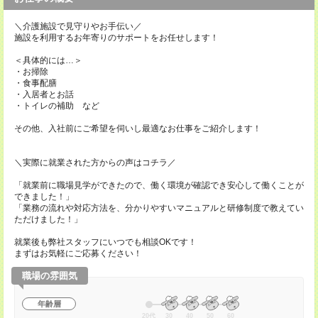
＼介護施設で見守りやお手伝い／
施設を利用するお年寄りのサポートをお任せします！
＜具体的には…＞
・お掃除
・食事配膳
・入居者とお話
・トイレの補助 など
その他、入社前にご希望を伺いし最適なお仕事をご紹介します！
＼実際に就業された方からの声はコチラ／
「就業前に職場見学ができたので、働く環境が確認でき安心して働くことが
できました！」
「業務の流れや対応方法を、分かりやすいマニュアルと研修制度で教えてい
ただけました！」
就業後も弊社スタッフにいつでも相談OKです！
まずはお気軽にご応募ください！
職場の雰囲気
年齢層
20代
30
40
50
60