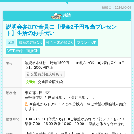
掲載日：2026.08.06
未読
説明会参加で全員に【現金2千円相当プレゼン
ト】生活のお手伝い
派遣
職種未経験OK
社会人未経験OK
ブランクOK
WEB登録・面接OK
無資格未経験：時給1500円～ ■週払いOK ■扶養内OK ■日
給与
収1万2000円以上
交通費別途支給あり
交通費全額支給
交通費
東京都世田谷区
勤務地
三軒茶屋駅
/
世田谷駅
/
下高井戸駅
/
…
≪自宅からドアtoドアで30分以内！≫ご希望の勤務地を紹介
します。
9:00～18:00（休憩60分） ■ご希望があれば下記シフトもOK！
勤務時間
早番 7:00～16:00 遅番 10:00～19:00 「家族と休みを合わせた
い」 「余裕を持って夕飯の準備がしたい」 「できれば残業はし
たくない」 など、ご希望を教えてくださいね。 ※Wワーク希望