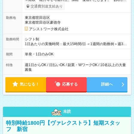
間】試用期間なし
交通費別途支給あり
東京都世田谷区
勤務地
東京都世田谷区豪徳寺
アシストワーク株式会社
シフト制
勤務時間
1日あたりの実働時間：最大15時間/日 ＜1週間の勤務例＞週3回
勤務 勤務：月・水・金 休み：火・木・土・日 好きな時にお仕事
可能です！ ※1日あたりの最大実働時間は日勤、夜勤共に勤務し
単発・1日のみOK
期間
た時間になります。
週1日からOK / 日払いOK / 副業・WワークOK / 10名以上の大量
特徴
募集
気になる！
応募する
詳細へ
未読
特別時給1800円【ヴァレクストラ】短期スタッ
フ 新宿