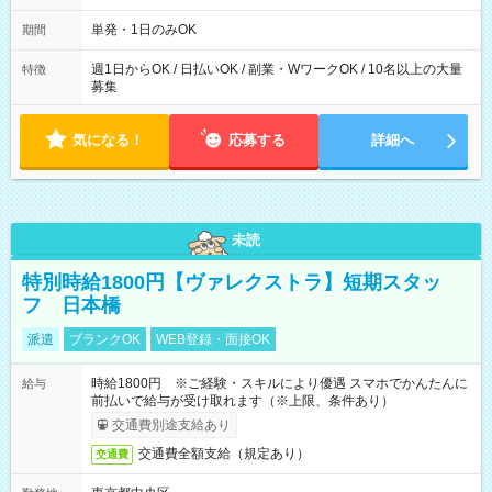
勤務 勤務：月・水・金 休み：火・木・土・日 好きな時にお仕事
可能です！ ※1日あたりの最大実働時間は日勤、夜勤共に勤務し
単発・1日のみOK
期間
た場合になります。
週1日からOK / 日払いOK / 副業・WワークOK / 10名以上の大量
特徴
募集
気になる！
応募する
詳細へ
未読
特別時給1800円【ヴァレクストラ】短期スタッ
フ 日本橋
派遣
ブランクOK
WEB登録・面接OK
時給1800円 ※ご経験・スキルにより優遇 スマホでかんたんに
給与
前払いで給与が受け取れます（※上限、条件あり）
交通費別途支給あり
交通費全額支給（規定あり）
交通費