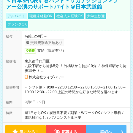
＜日本を代表するバンド＊サカナクション＞ツ
アー公演のサポートバイト＠日本武道館
アルバイト
職種未経験OK
社会人未経験OK
大学生歓迎
ブランクOK
時給1250円～
給与
交通費別途支給あり
支給（規定有り）
交通費
東京都千代田区
勤務地
九段下駅から徒歩5分
/
竹橋駅から徒歩10分
/
神保町駅から徒
歩15分
/
…
株式会社ライブパワー
＜シフト例＞ 9:00～22:30 12:30～22:00 15:30～21:00 12:30～
勤務時間
19:00 12:30～22:00 上記の時間から好きな時間を選べます！ ※
時間は変更となる可能性があります
9月8日・9日
期間
週1日からOK
/
履歴書不要
/
副業・WワークOK
/
シフト勤務
/
特徴
電話対応なし
/
パソコンスキル不要
気になる！
応募する
詳細へ