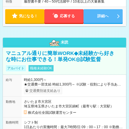
履歴書不要
/
40～50代活躍中
/
10名以上の大量募集
特徴
気になる！
応募する
詳細へ
未読
マニュアル通りに簡単WORK◆未経験から好き
な時にお仕事できる！単発OK◎試験監督
アルバイト
職種未経験OK
時給1,300円～
給与
★交通費一部支給 時給1,300円～ ※試験・役割により手当あり
※勤務回数により昇給あり 【即給（前払い）オプションあ
交通費別途支給あり
り！】 希望される場合、勤務から1週間ほどで給与の一部を受け
取れます。 ※手数料418円がかかります。 【過去試験日の収入
さいたま市大宮区
勤務地
例】 ・河合塾模擬試験 8:30～17:30（休憩1時間） 時給1,300円
埼玉県埼玉県さいたま市大宮区錦町（最寄り駅：大宮駅）
×8時間＝日収10,400円＋交通費 ※当日の役割により時給＋100
円の場合あり ・国家試験 7:00～13:30（休憩なし） 時給1,300
株式会社全国試験運営センター
円（役割手当＋100円）×6時間＝日収8,400円＋交通費 【試用期
間】試用期間なし
シフト制
勤務時間
1日あたりの実働時間：最大7時間/日 09：00～17：00 ※勤務時