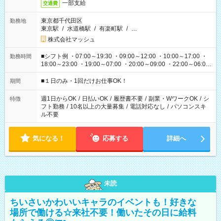
一部支給
交通費
東京都千代田区
勤務地
東京駅
/
水道橋駅
/
有楽町駅
/
…
株式会社マッシュ
■シフト例 ・07:00～19:30 ・09:00～12:00 ・10:00～17:00 ・
勤務時間
18:00～23:00 ・19:00～07:00 ・20:00～09:00 ・22:00～06:00
etc ★最短で3時間で5,120円のお仕事から 15時間で2万円近く稼
げるお仕事も！ ご希望のお時間に合わせてご紹介！ ※シフトは
■１日のみ・1回だけお仕事OK！
期間
現場によって異なります。 ※勿論、休憩時間はあるのでご安心
ください！
週1日からOK
/
日払いOK
/
履歴書不要
/
副業・WワークOK
/
シ
特徴
フト勤務
/
10名以上の大量募集
/
電話対応なし
/
パソコンスキ
ル不要
気になる！
応募する
詳細へ
未読
ちいさいかわいいキャラのイベントも！好きな
場所で働ける☆来社不要！働いたその日に給料