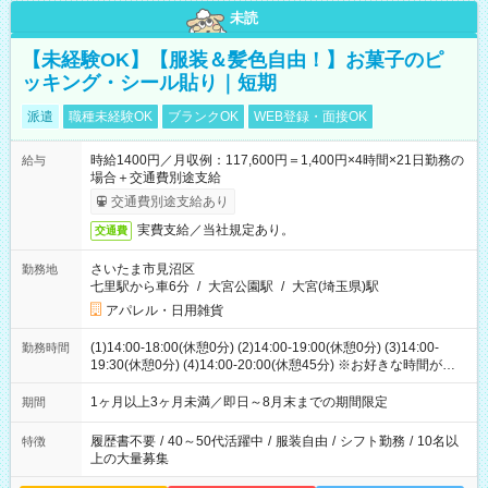
未読
【未経験OK】【服装＆髪色自由！】お菓子のピ
ッキング・シール貼り｜短期
派遣
職種未経験OK
ブランクOK
WEB登録・面接OK
時給1400円／月収例：117,600円＝1,400円×4時間×21日勤務の
給与
場合＋交通費別途支給
交通費別途支給あり
実費支給／当社規定あり。
交通費
さいたま市見沼区
勤務地
七里駅から車6分
/
大宮公園駅
/
大宮(埼玉県)駅
アパレル・日用雑貨
(1)14:00-18:00(休憩0分) (2)14:00-19:00(休憩0分) (3)14:00-
勤務時間
19:30(休憩0分) (4)14:00-20:00(休憩45分) ※お好きな時間が選べ
ます
1ヶ月以上3ヶ月未満／即日～8月末までの期間限定
期間
履歴書不要
/
40～50代活躍中
/
服装自由
/
シフト勤務
/
10名以
特徴
上の大量募集