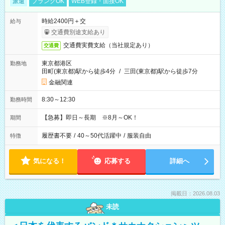
派遣
ブランクOK
WEB登録・面接OK
時給2400円＋交
給与
交通費別途支給あり
交通費実費支給（当社規定あり）
交通費
東京都港区
勤務地
田町(東京都)駅から徒歩4分
/
三田(東京都)駅から徒歩7分
金融関連
8:30～12:30
勤務時間
【急募】即日～長期 ※8月～OK！
期間
履歴書不要
/
40～50代活躍中
/
服装自由
特徴
気になる！
応募する
詳細へ
掲載日：2026.08.03
未読