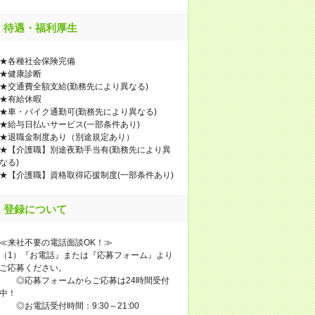
待遇・福利厚生
★各種社会保険完備
★健康診断
★交通費全額支給(勤務先により異なる)
★有給休暇
★車・バイク通勤可(勤務先により異なる)
★給与日払いサービス(一部条件あり)
★退職金制度あり（別途規定あり）
★【介護職】別途夜勤手当有(勤務先により異
なる)
★【介護職】資格取得応援制度(一部条件あり)
登録について
≪来社不要の電話面談OK！≫
（1）『お電話』または『応募フォーム』より
ご応募ください。
◎応募フォームからご応募は24時間受付
中！
◎お電話受付時間：9:30～21:00