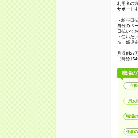
利用者の
サポート
～給与日
自分のペ
日払いで
・使いた
※一部規
月収例27万
（時給154
職場の
年齢
男女
職場の
仕事の