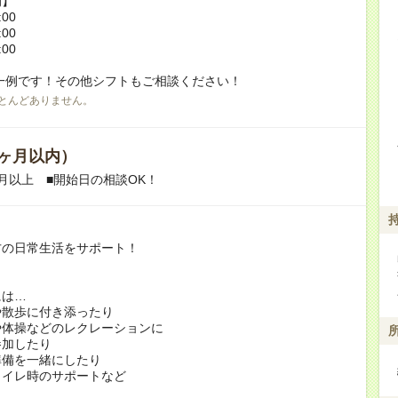
例】
:00
:00
:00
一例です！その他シフトもご相談ください！
とんどありません。
ヶ月以内）
月以上 ■開始日の相談OK！
方の日常生活をサポート！
には…
や散歩に付き添ったり
や体操などのレクレーションに
加したり
準備を一緒にしたり
トイレ時のサポートなど