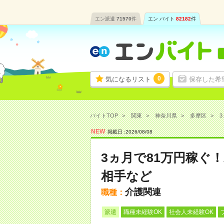
エン派遣
71570
件
エン バイト
82182
件
0
気になるリスト
保存した希
バイトTOP
関東
神奈川県
多摩区
3
NEW
掲載日 :
2026
/
08
/
08
3ヵ月で81万円稼ぐ
相手など
介護関連
職種：
派遣
職種未経験OK
社会人未経験OK