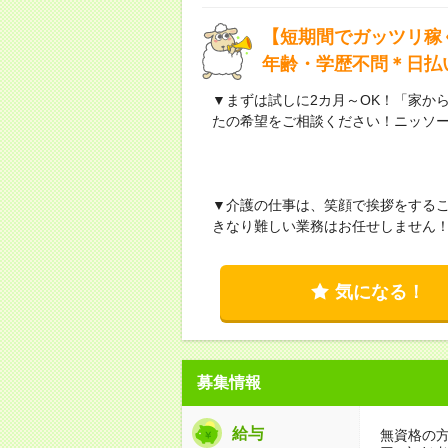
【短期間でガッツリ稼
年齢・学歴不問＊日払
▼まずは試しに2カ月～OK！「家か
たの希望をご相談ください！ニッソ
▼介護の仕事は、笑顔で挨拶をする
きなり難しい業務はお任せしません
気になる！
募集情報
給与
無資格の方：