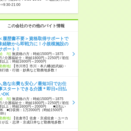
⇒9:30-21:00
この会社のその他のバイト情報
＜履歴書不要＞資格取得サポートで
未経験から即戦力に！小規模施設の
サポート！
[給 与]
無資格の方：時給1500円～1875
円 / 介護福祉士：時給1800円～2250円 / 初任
者以上：時給1600円～2000円
[勤務地]
【市川市】市川・本八幡(総武線)・
南行徳・行徳・妙典など勤務地多数！
＼急な出費も安心／最短3日でお仕
事スタートできる介護＊即日×日払
いOK
[給 与]
無資格の方：時給1500円～1875
円 / 介護福祉士：時給1800円～2250円 / 初任
者以上：時給1600円～2000円 ■日払い
OK ■日収例：1万2000円（時給1500円
×8h）
[勤務地]
【佐倉市】佐倉・京成佐倉・ユーカ
リが丘・志津・京成臼井など勤務地多数！