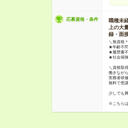
応募資格・条件
職種未経験
上の大量募
録・面接
＼無資格＊
★年齢不問
★履歴書不
★社会保
＼資格取
働きながら
実務者研
無料で受
少しでも
※こちら