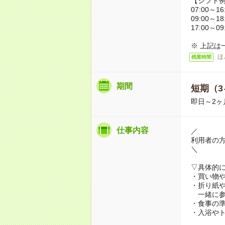
【シフト
07:00～16
09:00～18
17:00～09
※ 上記は
ほ
残業時間
期間
短期（3
即日～2ヶ
仕事内容
／
利用者の
＼
▽具体的
・買い物
・折り紙
一緒に参
・食事の
・入浴や