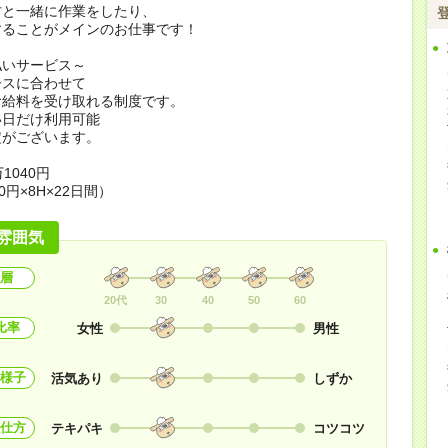
方と一緒に作業をしたり、
することがメインのお仕事です！
払いサービス～
ースに合わせて
お給料を受け取れる制度です。
い日だけ利用可能
定がございます。
1040円
0円×8H×22日間）
雰囲気
層
20代
30
40
50
60
比率
女性
男性
様子
活気あり
しずか
仕方
テキパキ
コツコツ