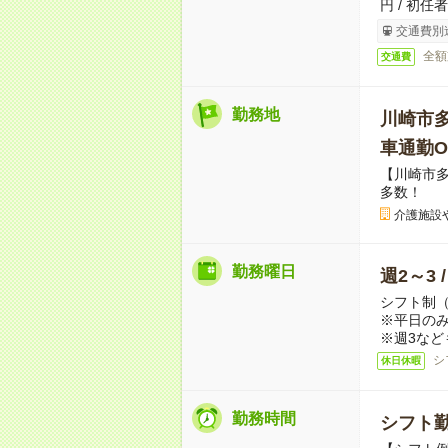
円 / 初任
交通費別
全額
交通費
勤務地
川崎市
車通勤O
【川崎市
多数！
介護施設
勤務曜日
週2～3 
シフト制
※平日のみ
※週3など
シ
休日休暇
勤務時間
シフト勤