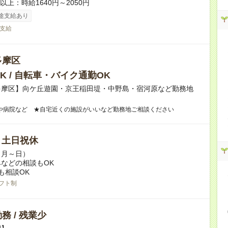
者以上：時給1640円～2050円
途支給あり
支給
多摩区
K / 自転車・バイク通勤OK
多摩区】向ケ丘遊園・京王稲田堤・中野島・宿河原など勤務地
や病院など ★自宅近くの施設がいいなど勤務地ご相談ください
/ 土日祝休
（月～日）
などの相談もOK
も相談OK
フト制
務 / 残業少