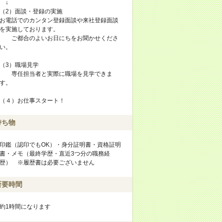
↓
（2）面談・登録の実施
お電話でのカンタン登録面談や来社登録面談
を実施しております。
ご都合のよいお日にちをお聞かせくださ
い。
（3）職場見学
専任担当者と実際に職場を見学できま
す。
（４）お仕事スタート！
持ち物
印鑑（認印でもOK）・身分証明書・資格証明
書・メモ（最終学歴・直近3つ分の職務経
歴） ※履歴書は必要ございません
所要時間
約1時間になります