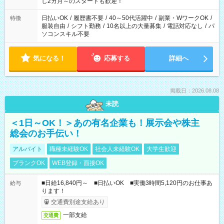
し2カ月～のスタートも歓迎！
日払いOK
/
履歴書不要
/
40～50代活躍中
/
副業・WワークOK
/
特徴
服装自由
/
シフト勤務
/
10名以上の大量募集
/
電話対応なし
/
パ
ソコンスキル不要
気になる！
応募する
詳細へ
掲載日：2026.08.08
未読
＜1日～OK！＞あの有名企業も！展示会や株主
総会のお手伝い！
アルバイト
職種未経験OK
社会人未経験OK
大学生歓迎
ブランクOK
WEB登録・面接OK
■日給16,840円～ ■日払いOK ■実働3時間5,120円のお仕事あ
給与
ります！
交通費別途支給あり
一部支給
交通費