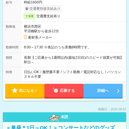
時給1600円
給与
交通費別途支給あり
交通費支給有り
交通費
横浜市西区
勤務地
平沼橋駅から徒歩12分
素材系メーカー
8:00～17:30 ※表記のうち実働8時間です。
勤務時間
長期【ご応募から1週間以内(最短2日目)のスピード就業が可能】
期間
即日～
日払いOK
/
履歴書不要
/
シフト勤務
/
電話対応なし
/
パソコン
特徴
スキル不要
気になる！
応募する
詳細へ
掲載日：2026.08.07
未読
＜単発＊1日～OK！＞コンサートなどのグッズ