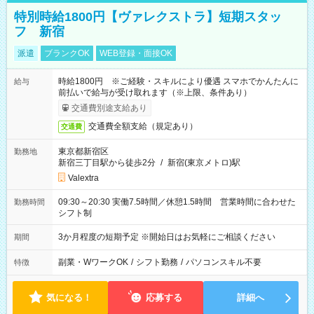
特別時給1800円【ヴァレクストラ】短期スタッ
フ 新宿
派遣
ブランクOK
WEB登録・面接OK
時給1800円 ※ご経験・スキルにより優遇 スマホでかんたんに
給与
前払いで給与が受け取れます（※上限、条件あり）
交通費別途支給あり
交通費全額支給（規定あり）
交通費
東京都新宿区
勤務地
新宿三丁目駅から徒歩2分
/
新宿(東京メトロ)駅
Valextra
09:30～20:30 実働7.5時間／休憩1.5時間 営業時間に合わせた
勤務時間
シフト制
3か月程度の短期予定 ※開始日はお気軽にご相談ください
期間
副業・WワークOK
/
シフト勤務
/
パソコンスキル不要
特徴
気になる！
応募する
詳細へ