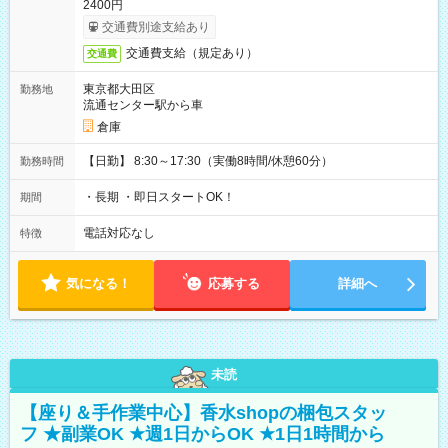
2400円
交通費別途支給あり
交通費支給（規定あり）
交通費
東京都大田区
勤務地
流通センター駅から車
倉庫
【日勤】 8:30～17:30（実働8時間/休憩60分）
勤務時間
・長期 ・即日スタートOK！
期間
電話対応なし
特徴
気になる！
応募する
詳細へ
未読
【座り＆手作業中心】香水shopの梱包スタッ
フ ★副業OK ★週1日からOK ★1日1時間から