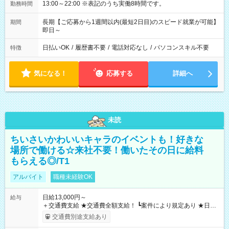
13:00～22:00 ※表記のうち実働8時間です。
勤務時間
長期【ご応募から1週間以内(最短2日目)のスピード就業が可能】
期間
即日～
日払いOK
/
履歴書不要
/
電話対応なし
/
パソコンスキル不要
特徴
気になる！
応募する
詳細へ
未読
ちいさいかわいいキャラのイベントも！好きな
場所で働ける☆来社不要！働いたその日に給料
もらえる◎/T1
アルバイト
職種未経験OK
日給13,000円～
給与
＋交通費支給 ★交通費全額支給！ ┗案件により規定あり ★日払
いOK！（規定あり） ┗働いたその日に現金GET♪ お仕事後はコ
交通費別途支給あり
ンビニATMから 日払い分を引き落とせます！ 【試用期間】試