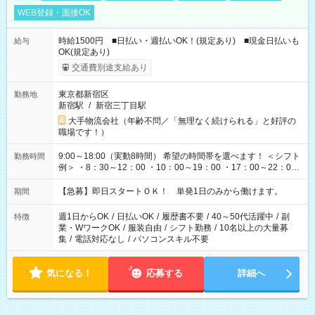
WEB登録・面接OK
時給1500円 ■日払い・週払いOK！(規定あり) ■現金日払いも
給与
OK(規定あり)
交通費別途支給あり
東京都新宿区
勤務地
新宿駅
/
新宿三丁目駅
大手物流会社（年齢不問／「無理なく続けられる」と好評の
職場です！）
9:00～18:00（実動8時間） 希望の時間帯を選べます！ ＜シフト
勤務時間
例＞ ・8：30～12：00 ・10：00～19：00 ・17：00～22：00
・13：00～22：00 ・22：00～翌6：00 など
【急募】即日スタートＯＫ！ 単発1日のみから働けます。
期間
週1日からOK
/
日払いOK
/
履歴書不要
/
40～50代活躍中
/
副
特徴
業・WワークOK
/
服装自由
/
シフト勤務
/
10名以上の大量募
集
/
電話対応なし
/
パソコンスキル不要
気になる！
応募する
詳細へ