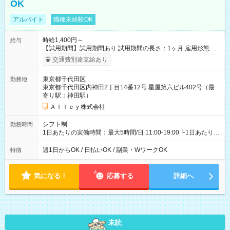
OK
アルバイト
職種未経験OK
時給1,400円～
給与
【試用期間】試用期間あり 試用期間の長さ：1ヶ月 雇用形態、
給与は本採用時と同じです。
交通費別途支給あり
東京都千代田区
勤務地
東京都千代田区内神田2丁目14番12号 星屋第六ビル402号（最
寄り駅：神田駅）
Ａｌｌｅｙ株式会社
シフト制
勤務時間
1日あたりの実働時間：最大5時間/日 11:00-19:00 └1日あたりの
実働時間：1-5時間 └上記の時間帯内であれば、いつでも勤務可
能！ └平日・土曜日の中で、お好きな曜日でご勤務いただけま
週1日からOK / 日払いOK / 副業・WワークOK
特徴
す！ 【シフト例】 ・11:00～14:00 ・16:30～19:00 ・13:00～
18:00 などのように、自由な働き方が可能なお仕事です！
気になる！
応募する
詳細へ
未読