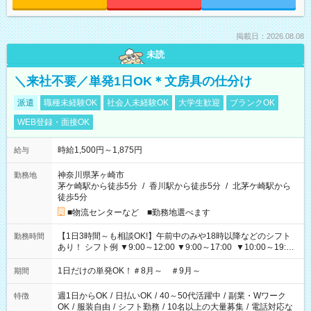
掲載日：2026.08.08
未読
＼来社不要／単発1日OK＊文房具の仕分け
派遣
職種未経験OK
社会人未経験OK
大学生歓迎
ブランクOK
WEB登録・面接OK
時給1,500円～1,875円
給与
神奈川県茅ヶ崎市
勤務地
茅ケ崎駅から徒歩5分
/
香川駅から徒歩5分
/
北茅ケ崎駅から
徒歩5分
■物流センターなど ■勤務地選べます
【1日3時間～も相談OK!】午前中のみや18時以降などのシフト
勤務時間
あり！ シフト例 ▼9:00～12:00 ▼9:00～17:00 ▼10:00～19:00
▼18:00～21:00
1日だけの単発OK！＃8月～ ＃9月～
期間
週1日からOK
/
日払いOK
/
40～50代活躍中
/
副業・Wワーク
特徴
OK
/
服装自由
/
シフト勤務
/
10名以上の大量募集
/
電話対応な