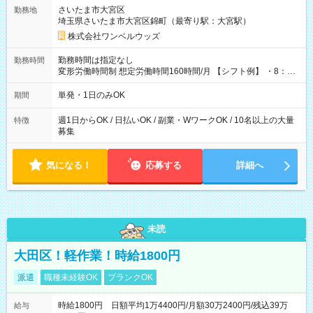
用期間なし
さいたま市大宮区
勤務地
埼玉県さいたま市大宮区錦町（最寄り駅：大宮駅）
株式会社ワンベルウッズ
勤務時間は指定なし
勤務時間
変形労働時間制 想定労働時間160時間/月 【シフト例】 ・8：00
～21：00
単発・1日のみOK
期間
週1日からOK / 日払いOK / 副業・WワークOK / 10名以上の大量
特徴
募集
気になる！
応募する
詳細へ
未読
大田区！軽作業！時給1800円
派遣
職種未経験OK
ブランクOK
時給1800円 日額平均1万4400円/月額30万2400円/残込39万
給与