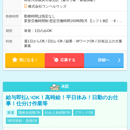
神奈川県横浜市港北区（最寄り駅：新横浜駅）
株式会社ワンベルウッズ
勤務時間は指定なし
勤務時間
変形労働時間制 想定労働時間160時間/月 【シフト例】 ・8：00
～21：00
単発・1日のみOK
期間
週1日からOK / 日払いOK / 副業・WワークOK / 10名以上の大量
特徴
募集
気になる！
応募する
詳細へ
未読
給与即払いOK！高時給！平日休み！日勤のお仕
事！仕分け作業等
派遣
職種未経験OK
社会人未経験OK
ブランクOK
WEB登録・面接OK