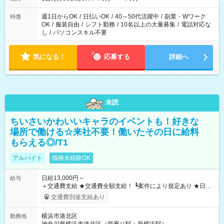
週1日からOK
/
日払いOK
/
40～50代活躍中
/
副業・Wワーク
特徴
OK
/
服装自由
/
シフト勤務
/
10名以上の大量募集
/
電話対応な
し
/
パソコンスキル不要
気になる！
応募する
詳細へ
未読
ちいさいかわいいキャラのイベントも！好きな
場所で働ける☆来社不要！働いたその日に給料
もらえる◎/T1
アルバイト
職種未経験OK
日給13,000円～
給与
＋交通費支給 ★交通費全額支給！ ┗案件により規定あり ★日払
いOK！（規定あり） ┗働いたその日に現金GET♪ お仕事後はコ
交通費別途支給あり
ンビニATMから 日払い分を引き落とせます！ 【試用期間】試
用期間なし
横浜市港北区
勤務地