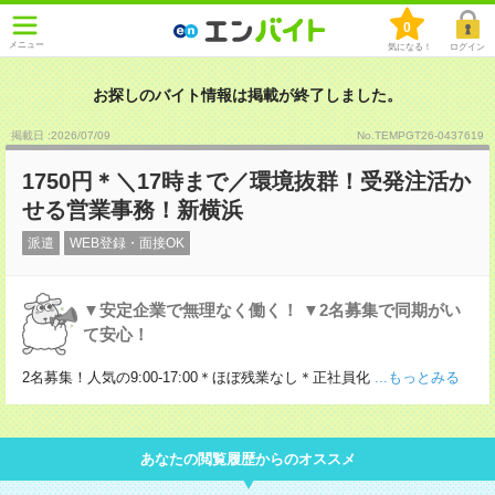
0
メニュー
気になる！
ログイン
お探しのバイト情報は掲載が終了しました。
掲載日 :2026
/
07
/
09
No.TEMPGT26-0437619
1750円＊＼17時まで／環境抜群！受発注活か
せる営業事務！新横浜
派遣
WEB登録・面接OK
▼安定企業で無理なく働く！ ▼2名募集で同期がい
て安心！
2名募集！人気の9:00-17:00＊ほぼ残業なし＊正社員化
...もっとみる
あなたの閲覧履歴からのオススメ