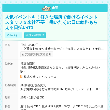
未読
人気イベントも！好きな場所で働けるイベント
スタッフ☆来社不要！働いたその日に給料もら
える日払い/T1
アルバイト
職種未経験OK
日給13,000円～
給与
＋交通費支給 ★交通費全額支給！ ┗案件により規定あり ★日払
いOK！（規定あり） ┗働いたその日に現金GET♪ お仕事後はコ
交通費別途支給あり
ンビニATMから 日払い分を引き落とせます！ 【試用期間】試
用期間なし
横浜市西区
勤務地
神奈川県横浜市西区みなとみらい（最寄り駅：みなとみらい
駅）
株式会社ワンベルウッズ
勤務時間は指定なし
勤務時間
変形労働時間制 想定労働時間160時間/月 【シフト例】 ・8：00
～21：00
単発・1日のみOK
期間
週1日からOK / 日払いOK / 副業・WワークOK / 10名以上の大量
特徴