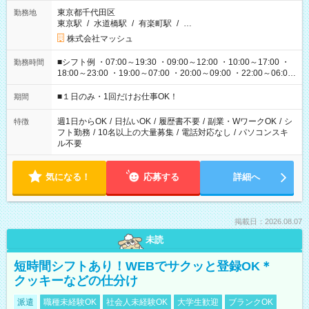
東京都千代田区
勤務地
東京駅
/
水道橋駅
/
有楽町駅
/
…
株式会社マッシュ
■シフト例 ・07:00～19:30 ・09:00～12:00 ・10:00～17:00 ・
勤務時間
18:00～23:00 ・19:00～07:00 ・20:00～09:00 ・22:00～06:00
etc ★最短で3時間で5,120円のお仕事から 15時間で2万円近く稼
げるお仕事も！ ご希望のお時間に合わせてご紹介！ ※シフトは
■１日のみ・1回だけお仕事OK！
期間
現場によって異なります。 ※勿論、休憩時間はあるのでご安心
ください！
週1日からOK
/
日払いOK
/
履歴書不要
/
副業・WワークOK
/
シ
特徴
フト勤務
/
10名以上の大量募集
/
電話対応なし
/
パソコンスキ
ル不要
気になる！
応募する
詳細へ
掲載日：2026.08.07
未読
短時間シフトあり！WEBでサクッと登録OK＊
クッキーなどの仕分け
派遣
職種未経験OK
社会人未経験OK
大学生歓迎
ブランクOK