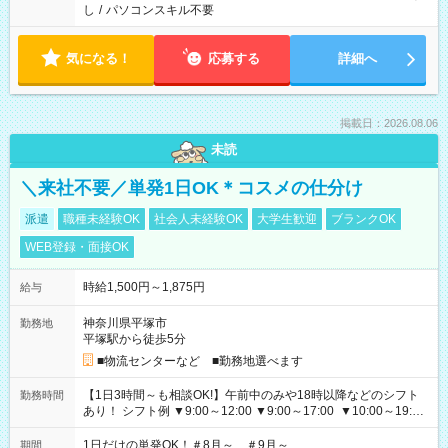
し
/
パソコンスキル不要
気になる！
応募する
詳細へ
掲載日：2026.08.06
未読
＼来社不要／単発1日OK＊コスメの仕分け
派遣
職種未経験OK
社会人未経験OK
大学生歓迎
ブランクOK
WEB登録・面接OK
時給1,500円～1,875円
給与
神奈川県平塚市
勤務地
平塚駅から徒歩5分
■物流センターなど ■勤務地選べます
【1日3時間～も相談OK!】午前中のみや18時以降などのシフト
勤務時間
あり！ シフト例 ▼9:00～12:00 ▼9:00～17:00 ▼10:00～19:00
▼18:00～21:00
1日だけの単発OK！＃8月～ ＃9月～
期間