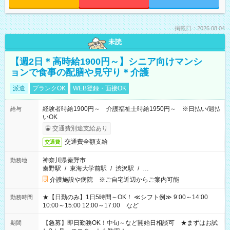
掲載日：2026.08.04
未読
【週2日＊高時給1900円～】シニア向けマンシ
ョンで食事の配膳や見守り＊介護
派遣
ブランクOK
WEB登録・面接OK
経験者時給1900円～ 介護福祉士時給1950円～ ※日払い/週払
給与
いOK
交通費別途支給あり
交通費全額支給
交通費
神奈川県秦野市
勤務地
秦野駅
/
東海大学前駅
/
渋沢駅
/
…
介護施設や病院 ※ご自宅近辺からご案内可能
★【日勤のみ】1日5時間～OK！ ≪シフト例≫ 9:00～14:00
勤務時間
10:00～15:00 12:00～17:00 など
【急募】即日勤務OK！中旬～など開始日相談可 ★まずはお試
期間