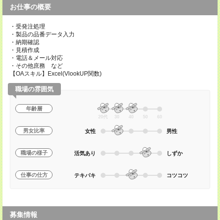
お仕事の概要
・受発注処理
・製品の品番データ入力
・納期確認
・見積作成
・電話＆メール対応
・その他庶務 など
【OAスキル】Excel(VlookUP関数)
職場の雰囲気
年齢層
20代
30
40
50
60
男女比率
女性
男性
職場の様子
活気あり
しずか
仕事の仕方
テキパキ
コツコツ
募集情報