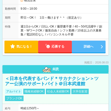
物流企業
9:00～18:00
勤務時間
即日～OK！ 1日～働けます＾＾（規定あり）
期間
週1日からOK
/
日払いOK
/
履歴書不要
/
40～50代活躍中
/
副
特徴
業・WワークOK
/
服装自由
/
シフト勤務
/
10名以上の大量募
集
/
電話対応なし
/
パソコンスキル不要
気になる！
応募する
詳細へ
掲載日：2026.08.03
未読
＜日本を代表するバンド＊サカナクション＞ツ
アー公演のサポートバイト＠日本武道館
アルバイト
職種未経験OK
社会人未経験OK
大学生歓迎
ブランクOK
時給1250円～
給与