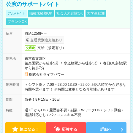
公演のサポートバイト
アルバイト
職種未経験OK
社会人未経験OK
大学生歓迎
ブランクOK
時給1250円～
給与
交通費別途支給あり
支給（規定有り）
交通費
東京都文京区
勤務地
後楽園駅から徒歩5分
/
水道橋駅から徒歩5分
/
春日(東京都)駅
から徒歩7分
株式会社ライブパワー
＜シフト例＞ 7:00～23:00 13:30～22:00 上記の時間から好きな
勤務時間
時間を選べます！ ※時間は変更となる可能性があります
急募！8月15日・16日
期間
週1日からOK
/
履歴書不要
/
副業・WワークOK
/
シフト勤務
/
特徴
電話対応なし
/
パソコンスキル不要
気になる！
応募する
詳細へ