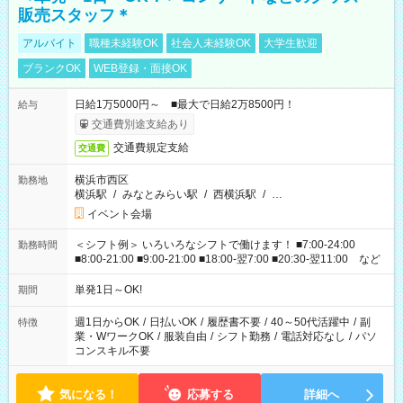
販売スタッフ＊
アルバイト
職種未経験OK
社会人未経験OK
大学生歓迎
ブランクOK
WEB登録・面接OK
日給1万5000円～ ■最大で日給2万8500円！
給与
交通費別途支給あり
交通費規定支給
交通費
横浜市西区
勤務地
横浜駅
/
みなとみらい駅
/
西横浜駅
/
…
イベント会場
＜シフト例＞ いろいろなシフトで働けます！ ■7:00-24:00
勤務時間
■8:00-21:00 ■9:00-21:00 ■18:00-翌7:00 ■20:30-翌11:00 など
単発1日～OK!
期間
週1日からOK
/
日払いOK
/
履歴書不要
/
40～50代活躍中
/
副
特徴
業・WワークOK
/
服装自由
/
シフト勤務
/
電話対応なし
/
パソ
コンスキル不要
気になる！
応募する
詳細へ