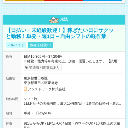
未読
【日払い・未経験歓迎！】稼ぎたい日にサクッ
と勤務！単発・週1日～自由シフトの軽作業
アルバイト
職種未経験OK
日給10,305円～37,204円
給与
※経験・能力等を考慮の上、加給・優遇いたします。 【試用期
間】試用期間なし
交通費別途支給あり
東京都世田谷区
勤務地
東京都世田谷区豪徳寺
アシストワーク株式会社
シフト制
勤務時間
1日あたりの実働時間：最大15時間/日 ＜1週間の勤務例＞週3回
勤務 勤務：月・水・金 休み：火・木・土・日 好きな時にお仕事
可能です！ ※1日あたりの最大実働時間は日勤、夜勤共に勤務し
単発・1日のみOK
期間
た時間になります。
週1日からOK / 日払いOK / 副業・WワークOK / 10名以上の大量
特徴