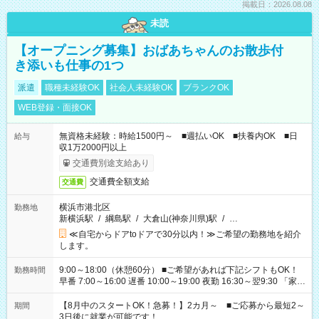
掲載日：2026.08.08
未読
【オープニング募集】おばあちゃんのお散歩付
き添いも仕事の1つ
派遣
職種未経験OK
社会人未経験OK
ブランクOK
WEB登録・面接OK
無資格未経験：時給1500円～ ■週払いOK ■扶養内OK ■日
給与
収1万2000円以上
交通費別途支給あり
交通費全額支給
交通費
横浜市港北区
勤務地
新横浜駅
/
綱島駅
/
大倉山(神奈川県)駅
/
…
≪自宅からドアtoドアで30分以内！≫ご希望の勤務地を紹介
します。
9:00～18:00（休憩60分） ■ご希望があれば下記シフトもOK！
勤務時間
早番 7:00～16:00 遅番 10:00～19:00 夜勤 16:30～翌9:30 「家族
と休みを合わせたい」 「余裕を持って夕飯の準備がしたい」
「できれば残業はしたくない」 など、ご希望を教えてください
【8月中のスタートOK！急募！】2カ月～ ■ご応募から最短2～
期間
ね。 ※Wワーク希望の方へ 今ご覧のお仕事で希望する勤務時間
3日後に就業が可能です！