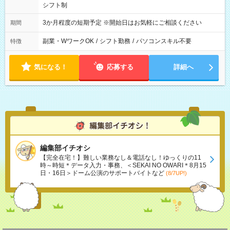
シフト制
3か月程度の短期予定 ※開始日はお気軽にご相談ください
期間
副業・WワークOK
/
シフト勤務
/
パソコンスキル不要
特徴
気になる！
応募する
詳細へ
編集部イチオシ
【完全在宅！】難しい業務なし＆電話なし！ゆっくりの11
時～時短＊データ入力・事務、＜SEKAI NO OWARI＊8月15
日・16日＞ドーム公演のサポートバイトなど
(8/7UP!)