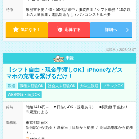
と、もう1つのお仕事の勤務時間。 合計で週40時間を超える場
合は応募できません。
履歴書不要
/
40～50代活躍中
/
服装自由
/
シフト勤務
/
10名以
特徴
上の大量募集
/
電話対応なし
/
パソコンスキル不要
気になる！
応募する
詳細へ
掲載日：2026.08.07
未読
【シフト自由・現金手渡しOK】iPhoneなどス
マホの充電を繋げるだけ！
派遣
職種未経験OK
社会人未経験OK
大学生歓迎
ブランクOK
WEB登録・面接OK
時給1414円～ ▼日払いOK（規定あり） ■初勤務手当あり
給与
※規定による
東京都新宿区
勤務地
新宿駅から徒歩
/
新宿三丁目駅から徒歩
/
高田馬場駅から徒歩
/
…